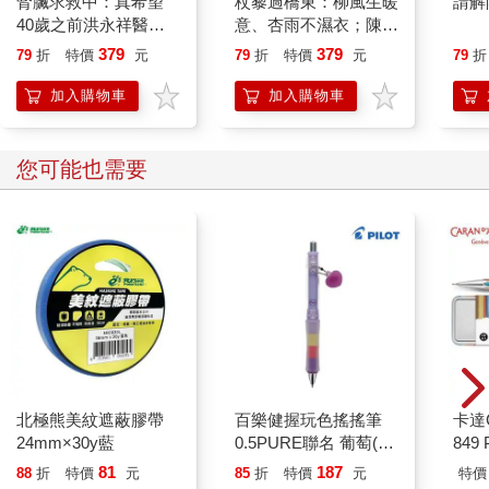
腎臟求救中：真希望
杖藜過橋東：柳風生暖
請解
40歲之前洪永祥醫師
意、杏雨不濕衣；陳亮
就告訴我這些事
恭談以心轉境的適齡漫
379
379
79
折
特價
元
79
折
特價
元
79
折
想
加入購物車
加入購物車
您可能也需要
北極熊美紋遮蔽膠帶
百樂健握玩色搖搖筆
卡達C
24mm×30y藍
0.5PURE聯名 葡萄(限
849 
量)
筆 E
81
187
88
折
特價
元
85
折
特價
元
特價