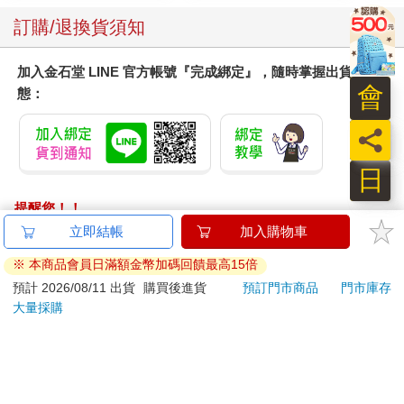
訂購/退換貨須知
加入金石堂 LINE 官方帳號『完成綁定』，隨時掌握出貨動
會
態：
員
日
提醒您！！
金石堂及銀行均不會請您操作ATM! 如接獲電話要求您前往
立即結帳
加入購物車
ATM提款機，請不要聽從指示，以免受騙上當！
※ 本商品會員日滿額金幣加碼回饋最高15倍
退換貨須知：
預計 2026/08/11 出貨
購買後進貨
預訂門市商品
門市庫存
大量採購
**提醒您，鑑賞期不等於試用期，退回商品須為全新狀態**
依據「消費者保護法」第19條及行政院消費者保護處公告之
「通訊交易解除權合理例外情事適用準則」，以下商品購買
後，除商品本身有瑕疵外，將不提供7天的猶豫期：
易於腐敗、保存期限較短或解約時即將逾期。（如：生