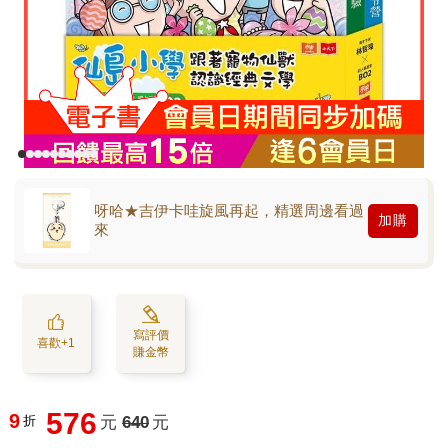
呀哈★吉伊卡哇旋風再起，精選周邊看過
加購
來
寫評價
喜歡+1
賺金幣
576
9
折
元
640
元