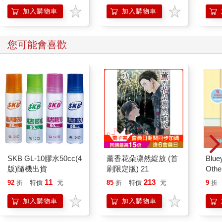
加入購物車
加入購物車
您可能會喜歡
SKB GL-10膠水50cc(4
薰香花朵凛然綻放 (首
Blue
版)隨機出貨
刷限定版) 21
Other
Stori
11
213
92
折
特價
元
85
折
特價
元
9
折
Hoor
加入購物車
加入購物車