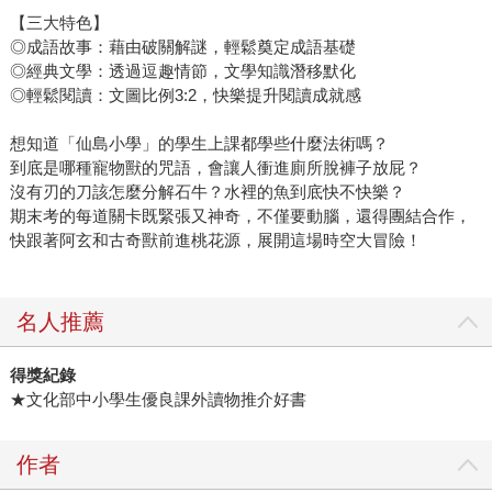
【三大特色】
◎成語故事：藉由破關解謎，輕鬆奠定成語基礎
◎經典文學：透過逗趣情節，文學知識潛移默化
◎輕鬆閱讀：文圖比例3:2，快樂提升閱讀成就感
想知道「仙島小學」的學生上課都學些什麼法術嗎？
到底是哪種寵物獸的咒語，會讓人衝進廁所脫褲子放屁？
沒有刃的刀該怎麼分解石牛？水裡的魚到底快不快樂？
期末考的每道關卡既緊張又神奇，不僅要動腦，還得團結合作，
快跟著阿玄和古奇獸前進桃花源，展開這場時空大冒險！
名人推薦
得獎紀錄
★文化部中小學生優良課外讀物推介好書
作者