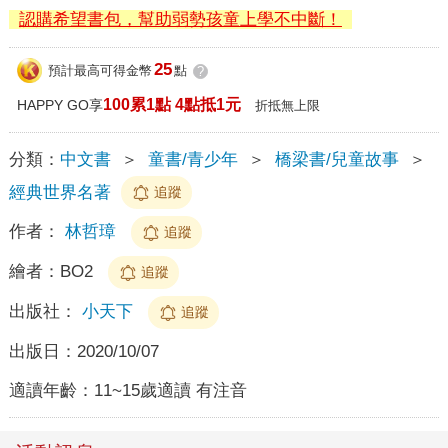
認購希望書包，幫助弱勢孩童上學不中斷！
25
預計最高可得金幣
點
?
100累1點 4點抵1元
HAPPY GO享
折抵無上限
分類：
中文書
＞
童書/青少年
＞
橋梁書/兒童故事
＞
經典世界名著
追蹤
作者：
林哲璋
追蹤
繪者：
BO2
追蹤
出版社：
小天下
追蹤
出版日：
2020/10/07
適讀年齡：
11~15歲適讀 有注音