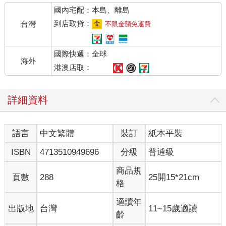
國內宅配：本島、離島
到店取貨：
台灣
不限金額免運費
國際快遞：全球
海外
港澳店取：
詳細資料
語言
中文繁體
裝訂
紙本平裝
ISBN
4713510949696
分級
普通級
商品規
頁數
288
25開15*21cm
格
適讀年
出版地
台灣
11~15歲適讀
齡