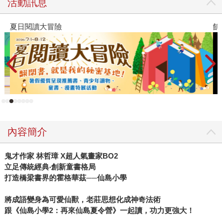
活動訊息
夏日閱讀大冒險
飢
內容簡介
鬼才作家 林哲璋 X超人氣畫家BO2
立足傳統經典‧創新童書格局
打造橋梁書界的霍格華茲──仙島小學
將成語變身為可愛仙獸，老莊思想化成神奇法術
跟《仙島小學2：再來仙島夏令營》一起讀，功力更強大！