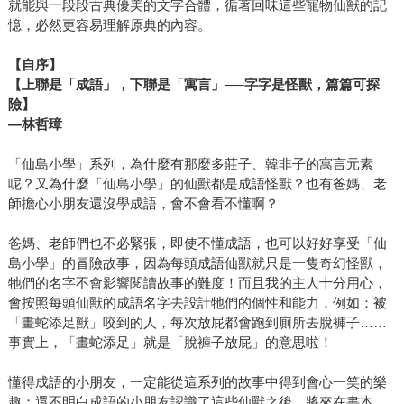
就能與一段段古典優美的文字合體，循著回味這些寵物仙獸的記
憶，必然更容易理解原典的內容。
【自序】
【上聯是「成語」，下聯是「寓言」──字字是怪獸，篇篇可探
險】
—林哲璋
「仙島小學」系列，為什麼有那麼多莊子、韓非子的寓言元素
呢？又為什麼「仙島小學」的仙獸都是成語怪獸？也有爸媽、老
師擔心小朋友還沒學成語，會不會看不懂啊？
爸媽、老師們也不必緊張，即使不懂成語，也可以好好享受「仙
島小學」的冒險故事，因為每頭成語仙獸就只是一隻奇幻怪獸，
牠們的名字不會影響閱讀故事的難度！而且我的主人十分用心，
會按照每頭仙獸的成語名字去設計牠們的個性和能力，例如：被
「畫蛇添足獸」咬到的人，每次放屁都會跑到廁所去脫褲子……
事實上，「畫蛇添足」就是「脫褲子放屁」的意思啦！
懂得成語的小朋友，一定能從這系列的故事中得到會心一笑的樂
趣；還不明白成語的小朋友認識了這些仙獸之後，將來在書本、