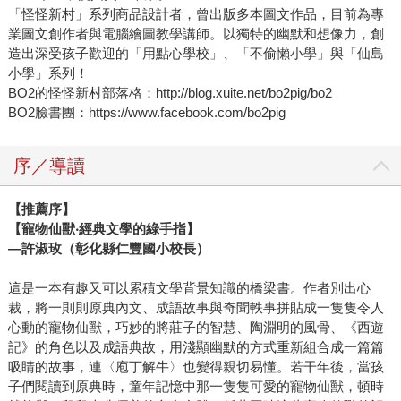
「怪怪新村」系列商品設計者，曾出版多本圖文作品，目前為專
業圖文創作者與電腦繪圖教學講師。以獨特的幽默和想像力，創
造出深受孩子歡迎的「用點心學校」、「不偷懶小學」與「仙島
小學」系列！
BO2的怪怪新村部落格：http://blog.xuite.net/bo2pig/bo2
BO2臉書團：https://www.facebook.com/bo2pig
序／導讀
【推薦序】
【寵物仙獸‧經典文學的綠手指】
—許淑玫（彰化縣仁豐國小校長）
這是一本有趣又可以累積文學背景知識的橋梁書。作者別出心
裁，將一則則原典內文、成語故事與奇聞軼事拼貼成一隻隻令人
心動的寵物仙獸，巧妙的將莊子的智慧、陶淵明的風骨、《西遊
記》的角色以及成語典故，用淺顯幽默的方式重新組合成一篇篇
吸睛的故事，連〈庖丁解牛〉也變得親切易懂。若干年後，當孩
子們閱讀到原典時，童年記憶中那一隻隻可愛的寵物仙獸，頓時