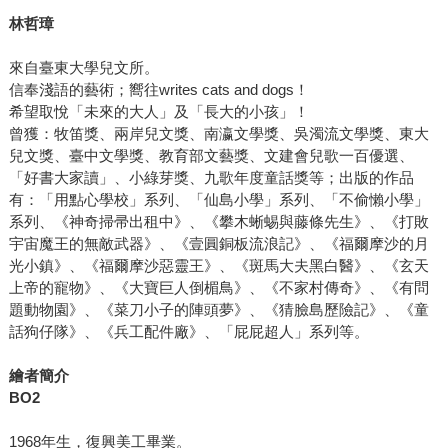
林哲璋
來自臺東大學兒文所。
信奉淺語的藝術；嚮往writes cats and dogs！
希望取悅「未來的大人」及「長大的小孩」！
曾獲：牧笛獎、兩岸兒文獎、南瀛文學獎、吳濁流文學獎、東大
兒文獎、臺中文學獎、教育部文藝獎、文建會兒歌一百優選、
「好書大家讀」、小綠芽獎、九歌年度童話獎等；出版的作品
有：「用點心學校」系列、「仙島小學」系列、「不偷懶小學」
系列、《神奇掃帚出租中》、《攀木蜥蜴與藤條先生》、《打敗
宇宙魔王的無敵武器》、《壹圓銅板流浪記》、《福爾摩沙的月
光小鎮》、《福爾摩沙惡靈王》、《斑馬大夫黑白醫》、《玄天
上帝的寵物》、《大寶巨人倒楣鳥》、《不家村傳奇》、《有問
題動物園》、《菜刀小子的陣頭夢》、《猜臉島歷險記》、《童
話狗仔隊》、《兵工配件廠》、「屁屁超人」系列等。
繪者簡介
BO2
1968年生，復興美工畢業。