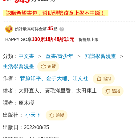
認購希望書包，幫助弱勢孩童上學不中斷！
45
預計最高可得金幣
點
?
100累1點 4點抵1元
HAPPY GO享
折抵無上限
分類：
中文書
＞
童書/青少年
＞
知識學習漫畫
＞
生活學習漫畫
追蹤
作者：
菅原洋平、金子大輔、旺文社
追蹤
繪者：
大野直人、簑毛滿里香、太田康士
追蹤
譯者：
原木櫻
出版社：
小天下
追蹤
出版日：
2022/08/25