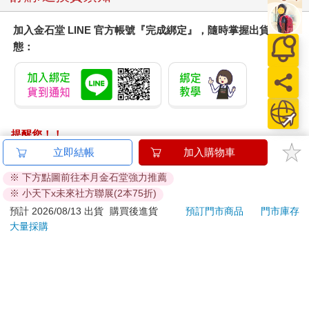
加入金石堂 LINE 官方帳號『完成綁定』，隨時掌握出貨動
態：
提醒您！！
金石堂及銀行均不會請您操作ATM! 如接獲電話要求您前往
立即結帳
加入購物車
ATM提款機，請不要聽從指示，以免受騙上當！
※ 下方點圖前往本月金石堂強力推薦
※ 小天下x未來社方聯展(2本75折)
退換貨須知：
**提醒您，鑑賞期不等於試用期，退回商品須為全新狀態**
預計 2026/08/13 出貨
購買後進貨
預訂門市商品
門市庫存
大量採購
依據「消費者保護法」第19條及行政院消費者保護處公告之
「通訊交易解除權合理例外情事適用準則」，以下商品購買
後，除商品本身有瑕疵外，將不提供7天的猶豫期：
易於腐敗、保存期限較短或解約時即將逾期。（如：生
鮮食品）