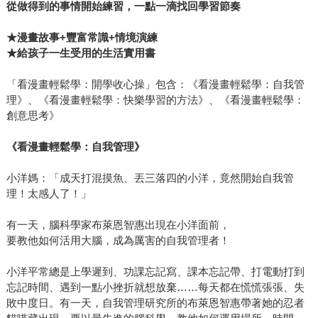
從做得到的事情開始練習，一點一滴找回學習節奏
★漫畫故事+豐富常識+情境演練
★給孩子一生受用的生活實用書
「看漫畫輕鬆學：開學收心操」包含：《看漫畫輕鬆學：自我管
理》、《看漫畫輕鬆學：快樂學習的方法》、《看漫畫輕鬆學：
創意思考》
《看漫畫輕鬆學：自我管理》
小洋媽：「成天打混摸魚、丟三落四的小洋，竟然開始自我管
理！太感人了！」
有一天，腦科學家布萊恩智惠出現在小洋面前，
要教他如何活用大腦，成為厲害的自我管理者！
小洋平常總是上學遲到、功課忘記寫、課本忘記帶、打電動打到
忘記時間、遇到一點小挫折就想放棄……每天都在慌慌張張、失
敗中度日。有一天，自我管理研究所的布萊恩智惠帶著她的忍者