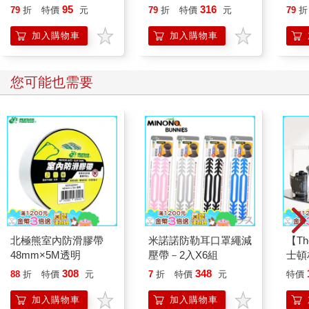
95
316
79
折
特價
元
79
折
特價
元
79
折
加入購物車
加入購物車
您可能也需要
北極熊室內防滑膠帶
米諾諾防勒耳口罩繩減
【The
48mm×5M透明
壓帶－2入X6組
士頓
人經
308
348
88
折
特價
元
7
折
特價
元
特價
波士
ISO
加入購物車
加入購物車