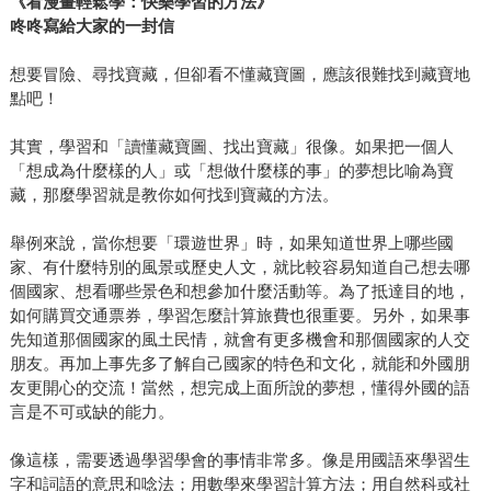
《看漫畫輕鬆學：快樂學習的方法》
咚咚寫給大家的一封信
想要冒險、尋找寶藏，但卻看不懂藏寶圖，應該很難找到藏寶地
點吧！
其實，學習和「讀懂藏寶圖、找出寶藏」很像。如果把一個人
「想成為什麼樣的人」或「想做什麼樣的事」的夢想比喻為寶
藏，那麼學習就是教你如何找到寶藏的方法。
舉例來說，當你想要「環遊世界」時，如果知道世界上哪些國
家、有什麼特別的風景或歷史人文，就比較容易知道自己想去哪
個國家、想看哪些景色和想參加什麼活動等。為了抵達目的地，
如何購買交通票券，學習怎麼計算旅費也很重要。另外，如果事
先知道那個國家的風土民情，就會有更多機會和那個國家的人交
朋友。再加上事先多了解自己國家的特色和文化，就能和外國朋
友更開心的交流！當然，想完成上面所說的夢想，懂得外國的語
言是不可或缺的能力。
像這樣，需要透過學習學會的事情非常多。像是用國語來學習生
字和詞語的意思和唸法；用數學來學習計算方法；用自然科或社