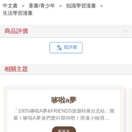
中文書
＞
童書/青少年
＞
知識學習漫畫
＞
生活學習漫畫
商品評價
寫評價
相關主題
哆啦a夢
「100%哆啦A夢&FRIENDS巡迴特展台北站」開
展！哆啦A夢迷們驚叫期待吧！周邊小物買起來
先～
看更多