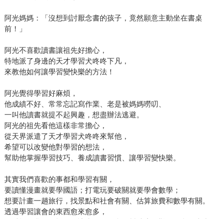
阿光媽媽：「沒想到討厭念書的孩子，竟然願意主動坐在書桌
前！」
阿光不喜歡讀書讓祖先好擔心，
特地派了身邊的天才學習犬咚咚下凡，
來教他如何讓學習變快樂的方法！
阿光覺得學習好麻煩，
他成績不好、常常忘記寫作業、老是被媽媽嘮叨、
一叫他讀書就提不起興趣，想盡辦法逃避。
阿光的祖先看他這樣非常擔心，
從天界派遣了天才學習犬咚咚來幫他，
希望可以改變他對學習的想法，
幫助他掌握學習技巧、養成讀書習慣、讓學習變快樂。
其實我們喜歡的事都和學習有關，
要讀懂漫畫就要學國語；打電玩要破關就要學會數學；
想要計畫一趟旅行，找景點和社會有關、估算旅費和數學有關。
透過學習讓會的東西愈來愈多，