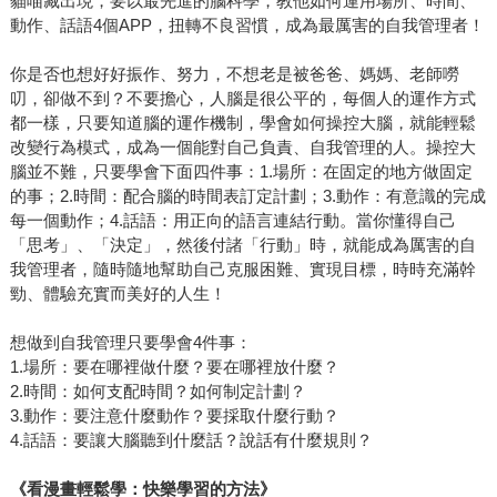
貓喵藏出現，要以最先進的腦科學，教他如何運用場所、時間、
動作、話語4個APP，扭轉不良習慣，成為最厲害的自我管理者！
你是否也想好好振作、努力，不想老是被爸爸、媽媽、老師嘮
叨，卻做不到？不要擔心，人腦是很公平的，每個人的運作方式
都一樣，只要知道腦的運作機制，學會如何操控大腦，就能輕鬆
改變行為模式，成為一個能對自己負責、自我管理的人。操控大
腦並不難，只要學會下面四件事：1.場所：在固定的地方做固定
的事；2.時間：配合腦的時間表訂定計劃；3.動作：有意識的完成
每一個動作；4.話語：用正向的語言連結行動。當你懂得自己
「思考」、「決定」，然後付諸「行動」時，就能成為厲害的自
我管理者，隨時隨地幫助自己克服困難、實現目標，時時充滿幹
勁、體驗充實而美好的人生！
想做到自我管理只要學會4件事：
1.場所：要在哪裡做什麼？要在哪裡放什麼？
2.時間：如何支配時間？如何制定計劃？
3.動作：要注意什麼動作？要採取什麼行動？
4.話語：要讓大腦聽到什麼話？說話有什麼規則？
《看漫畫輕鬆學：快樂學習的方法》