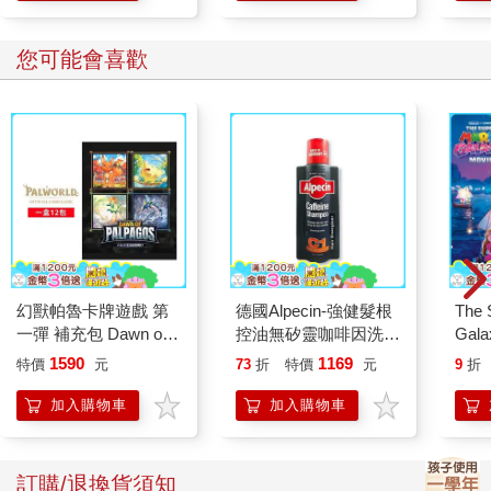
夜黑
您可能會喜歡
幻獸帕魯卡牌遊戲 第
德國Alpecin-強健髮根
The 
一彈 補充包 Dawn of
控油無矽靈咖啡因洗髮
Gala
Palpagos（日文版一
凝露375ml/瓶-C1強健
Peac
1590
1169
特價
元
73
折
特價
元
9
折
盒）
髮根(護髮洗髮精/男士
Surpri
調理頭皮洗髮液/0矽靈
Mari
加入購物車
加入購物車
滋潤洗頭髮水/一般髮
Stor
質適用)
訂購/退換貨須知