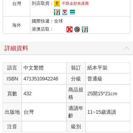
到店取貨：
台灣
不限金額免運費
國際快遞：全球
海外
港澳店取：
詳細資料
語言
中文繁體
裝訂
紙本平裝
ISBN
4713510942246
分級
普通級
商品規
頁數
432
25開15*21cm
格
適讀年
出版地
台灣
11~15歲適讀
齡
注音
級別