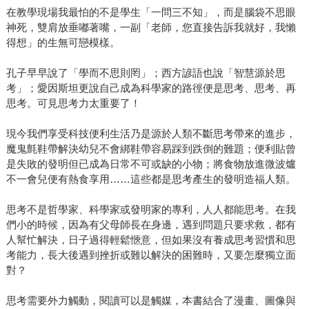
在教學現場我最怕的不是學生「一問三不知」，而是腦袋不思眼
神死，雙肩放垂嘟著嘴，一副「老師，您直接告訴我就好，我懶
得想」的生無可戀模樣。
孔子早早說了「學而不思則罔」；西方諺語也說「智慧源於思
考」；愛因斯坦更說自己成為科學家的路徑便是思考、思考、再
思考。可見思考力太重要了！
現今我們享受科技便利生活乃是源於人類不斷思考帶來的進步，
魔鬼氈鞋帶解決幼兒不會綁鞋帶容易踩到跌倒的難題；便利貼曾
是失敗的發明但已成為日常不可或缺的小物；將食物放進微波爐
不一會兒便有熱食享用……這些都是思考產生的發明造福人類。
思考不是哲學家、科學家或發明家的專利，人人都能思考。在我
們小的時候，因為有父母師長在身邊，遇到問題只要求救，都有
人幫忙解決，日子過得輕鬆愜意，但如果沒有養成思考習慣和思
考能力，長大後遇到挫折或難以解決的困難時，又要怎麼獨立面
對？
思考需要外力觸動，閱讀可以是觸媒，本書結合了漫畫、圖像與