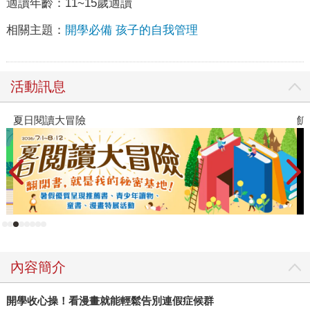
適讀年齡：
11~15歲適讀
相關主題：
開學必備 孩子的自我管理
活動訊息
夏日閱讀大冒險
飢
內容簡介
開學收心操！看漫畫就能輕鬆告別連假症候群