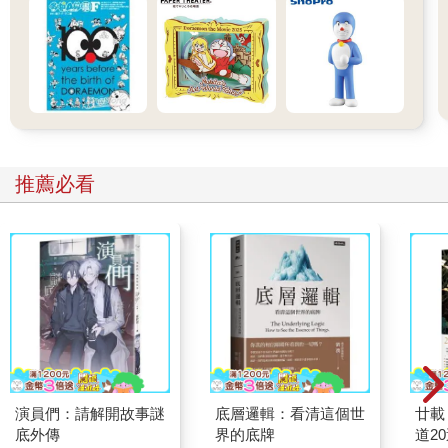
推薦必看
演員們：請解開故事謎
底層邏輯：看清這個世
廿載
底外傳
界的底牌
道2