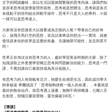
文字的閱讀趣味，並以生活話題掀開繁複的思考內涵，讓我們知
道原來思考就是懷疑理所當然，思考就是想辦法，思考就是各式
各樣點子的排列組合與動手操作，思考不只是大人的專利，小孩
一樣可以是思考達人。
大家有沒有想過長大以後要成為怎樣的人呢？帶著自己的好奇
心，放飛天馬行空的思想，並且試著將這些想法一一實現，就會
發現原來你的世界是這麼的有趣、充滿無限可能性，並且與眾不
同！
世界正在淘汰沒有思考力的人，處於學習黃金時期的大家，除了
知識汲取之外更應學習獨立思考與問題解決的能力，思考是一門
課，千萬別讓自己被當掉成為高分低能人。
有思考力的人有朝氣有活力，熱愛生命感受生活，因此成功學大
師拿破崙˙希爾就說了「思考能夠拯救一個人的命運」，本書就是
最好的救命仙丹。當思考遇上漫畫，無聊不再掛嘴邊，七嘴八舌
生創意，煩惱沉澱當寶物，靈光爆破100瓦！
【導讀】