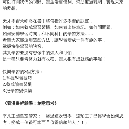
可以打開我們的視野、讓生活更便利、幫助度過難關，實現未來
的夢想。
天才學習犬咚咚在書中將傳授許多學習的訣竅，
例如：如何養成學習習慣、如何做出好筆記、如何問問題、
如何安排學習時間，和不同科目的學習方法……
希望大家能運用這些方法，讓學習變成一件有趣的事，
掌握快樂學習的訣竅。
其實學習並沒有想像中的煩人和可怕，
是一種只要肯努力就有收穫、讓人很有成就感的事喔！
快樂學習的3個方法：
1.掌握學習技巧
2.養成讀書習慣
3.把學習變快樂
《看漫畫輕鬆學：創意思考》
平凡王國皇室管家：「經過這次留學，達珀王子已經學會如何思
考，變成一個很可靠而且值得信賴的人了！」