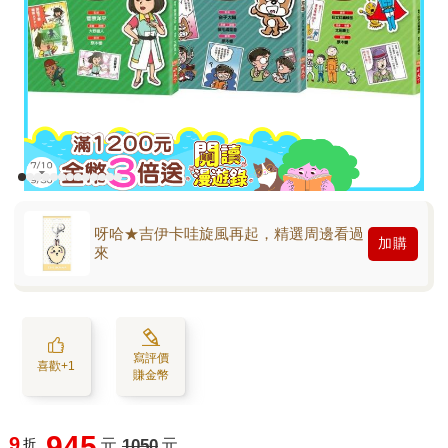
呀哈★吉伊卡哇旋風再起，精選周邊看過
加購
來
寫評價
喜歡+1
賺金幣
945
9
折
元
1050
元