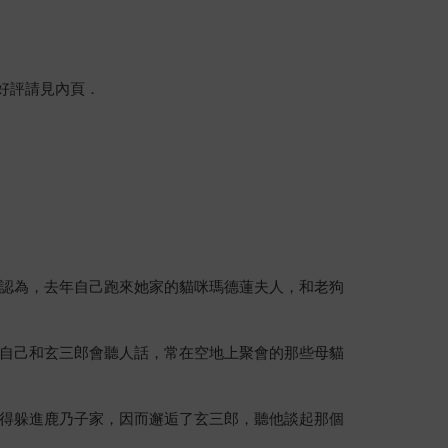
好評請見內頁．
認為，去年自己跑來她家的貓咪瑪德蓮夫人，和老狗
自己和玄三郎會聽人話，常在空地上聚會的那些母貓
得躲進鹿乃子家，因而邂逅了玄三郎，聽他談起那個