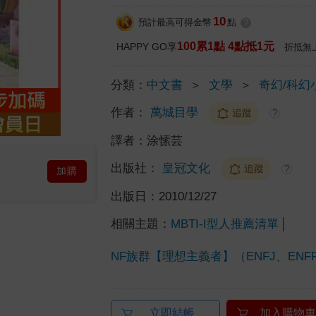
10
預計最高可得金幣
點
?
100累1點 4點抵1元
HAPPY GO享
折抵無
分類：
中文書
＞
文學
＞
奇幻/科幻
作者：
萬城目學
追蹤
?
譯者：
涂愫芸
出版社：
皇冠文化
追蹤
?
加購
出版日：
2010/12/27
相關主題：
MBTI-I型人推薦清單
NF族群【理想主義者】（ENFJ、ENFP、
立即結帳
加入購物車