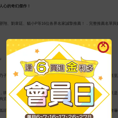
人心的奇幻傑作！
譽翔、劉韋廷、貓小P等16位各界名家誠摯推薦！．完整推薦名單與
」
乃子也始終相信，家裡的一貓一狗其實都聽得懂人類的語言。她甚至
，瑪德蓮夫人實在不知該說什麼好，因為，鹿乃子全說對了！不只是
狗丈夫卻獨獨聽得懂彼此說的話，這簡直是前所未聞！
低頭看看自己現在的模樣。要不是那天突然下起大雷雨，她也不會嚇