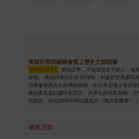
萬城目學因緣際會愛上歷史大部頭書
2009/12/21
萬城目學，不知道他名字的人，也會因看書或日劇版的「鹿男」，而認識他的作品、進入他的魔幻寫實世界。還不認識他的人，就只好聽我在這裡說
說啦。 萬城目學出生於1976年，和森見登美彥
項興趣發揚光大的傳統精神，在日本文壇上發光發
業的森見是以腦中妄想主、大學生的日常為輔；法
班族的。他在2006年時以處女作《鴨川荷爾摩》（皇
有了舞台劇版和電影版，真是羨煞許多小說家呢！
荷爾摩》的別傳、《萬步計》則是萬城目學第一本隨筆
劇，還讓萬城目學在2009年12月中旬獲得大阪府
優惠活動
吧！但是這可是個正經八百的獎喔。是大阪市送給