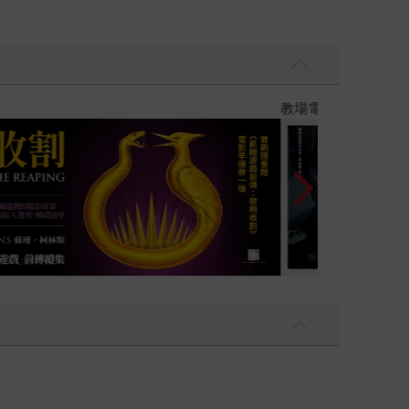
今年的得獎者中，33歲的萬城目學是第二年輕的，
1萬冊，在日本的書評雜誌《達文西》中獲得綜合第
每年的出版品數量，以及這是「綜合」，是所有類型
是「最喜歡的作家排行榜男性篇」的第20名，「紅
會不會很壞呢，呵呵呵。 萬城目學真的很會說故
】
世界上最透明的
水般的文字把讀者帶進古老的傳說中。《鴨川荷爾
告訴我們日本人跟地震、各種神明精靈之間的關
，而愛上大阪人、大阪城。這個，應該就是大阪市
場景的代言人。這種功力，實在非常人所能及呀！
。 在2010年1月時，萬城目學的最新長篇
篇小說呢！萬城目筆下人物的年紀，隨著出版的順
實他寫的都是自己生活或是閱讀經驗的延伸。在看
提升了對文字的敏銳度。但是他之所以會深深愛上
，只好與書為伍。 危機可以是轉機，看書的孩子不
，由皇冠提供。