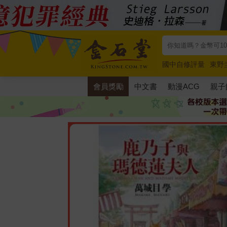
國中自修評量
東野
唯紅花綻放
奧德賽
會員獎勵
中文書
動漫ACG
親子