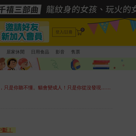
0
登入/註冊
電
居家休閒
日用食品
影音
售票
，只是你聽不懂。貓會變成人！只是你從沒發現……
中斷！