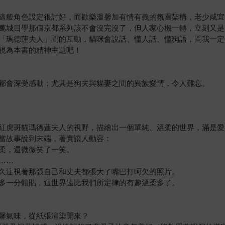
這般角色設定很討好，而歡樂溫馨加有情有義的氛圍架構，老少咸宜
萬城目學那個京都系列該不會沒完沒了，但人家心機一轉，立刻又是
「瑪德蓮夫人」間的互動，貓咪會說話、懂人話、懂狗語，問我一定
視為本書的精神主題吧！
都會深受感動；尤其是狗夫與貓妻之間的異族愛情，令人難忘。
紅虎斑貓瑪德蓮夫人的視野，描繪出一個單純、溫柔的世界，滿是愛
當故事說到末端，著實讓人動容：
柔，還微微笑了一笑。
……
久注視著那張自己和丈夫都張大了嘴巴打呵欠的照片。
多一分體貼，這世界遠比我們所定律的有趣溫柔多了。
馨氣味，從紙張渲染開來？