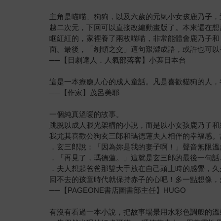
主角是喵喵、狗狗，以及六歲的元氣小女孩鹿乃子，
越二次元，下回可以直接改編動畫版了。本來還在想
眶紅紅的，家裡養了兩枚喵喵，非常能體會鹿乃子和
面。最後，「刎頸之交」這句艱澀成語，或許也可以
──【日劇達人．人氣部落客】小葉日本台
這是一本療癒人心的成人童話。凡是喜歡貓狗的人，
──【作家】茂呂美耶
一個純真溫暖的故事。
跳脫以成人眼光架構的小說，而是以小女孩鹿乃子和
我尤其喜歡公狗玄三郎和瑪德蓮夫人相伴的幸福感。
．玄三郎說：「因為妳是我的妻子啊！」聲音無限溫
．「再見了，瑪德蓮。」這就是玄三郎的最後一句話
．夫人想起爸爸那雙大手放在自己頭上時的感覺，久
回不去的孩童時代就保持赤子的心吧！多一點想像，
──【PAGEONE書店圖書部主任】HUGO
有沒有看過一本小說，把故事場景用水彩色調般的溫