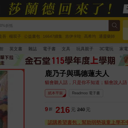
圭吾
楊双子
公益書包
16647續集
吉伊卡哇
高希均
通靈藥師
路邊攤新作
馬斯克
玩具總動員5
超慢跑
館
英文書
雜誌
電子書
文具
玩具親子
3C電玩
家
鹿乃子與瑪德蓮夫人
貓會聽人話，只是你不知道；貓會說人語
紙本平裝
Readmoo 電子書
216
9
折
元
240
元
認購希望書包，幫助弱勢孩童上學不