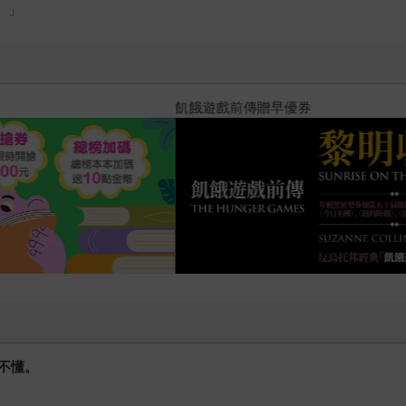
「文藝其他」的五個部門，得獎者的年齡通常是在40歲以下。在
。」
個獎的主要理由，就在於《豐臣公主》。這本書目前已經賣超過1
娛樂部門第8名。雖然乍看之下名次好像不高，不過只要想到日本
短幾年就能有這樣的成績，是非常不簡單的。此外，萬城目學還
跟豆導有點像的照片，要是我說他憑的完全是實力而不是靠外型，
十字殺手【艾迪．弗林系列 前傳
縫插針，找出獨特的切入點，以自己的方式詮釋歷史、用行雲流
大學；《鹿男》除了敘述卑彌呼女王與漢朝之間的淵源之外，也
得分明，也讓我們因大阪男女的至情至性、不畏強權、有話直說
夢想，網羅住讀者的心。只要萬城目學提筆，立刻就能成為故事
時代去了。希望由於他的筆耕，能引導更多的日本讀者走入魏蜀吳
書店跟讀者見面。這是以小學一年級小女孩跟她的貓咪為主角的長
高中生，居然一下子就跳到小學生。這看起來好像有點突兀，其
現他從小就看了很多的繪本與書籍，也因此刺激了創作的意欲、
書籍，契機卻是因為他在小時候兩手骨折，沒辦法做其他的事情
時代的寵兒、讀者的最愛、京大的驕傲。 ＊文中萬城目學照片
不懂。