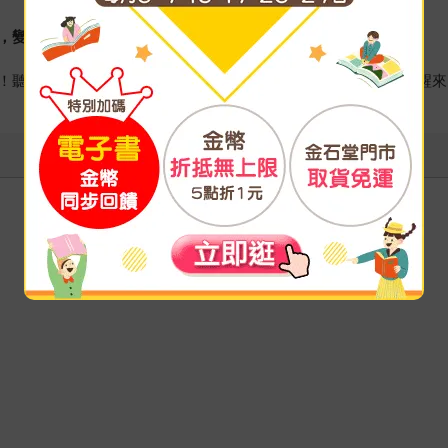
，變成人類。」
！聽完之後，瑪德蓮夫人就像平常一樣沉沉睡去了。沒想到一覺醒來