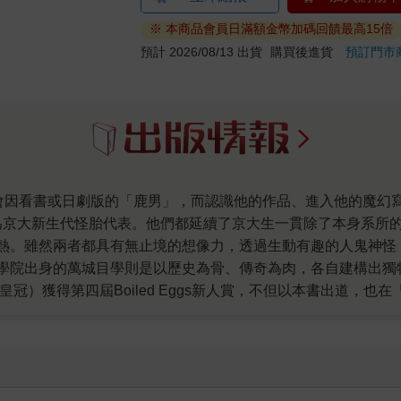
※ 本商品會員日滿額金幣加碼回饋最高15倍
預計 2026/08/13 出貨
購買後進貨
預訂門市
同為京大新生代怪胎代表。他們都延續了京大生一貫除了本身系所
熱。雖然兩者都具有無止境的想像力，透過生動有趣的人鬼神怪
學院出身的萬城目學則是以歷史為骨、傳奇為肉，各自建構出獨
冠）獲得第四屆Boiled Eggs新人賞，不但以本書出道，也
第二部作品《鹿男》（皇冠）既入圍第137屆直木賞，也被拍成
，在台灣的最新作品《2018610695552》（皇冠）不但入
的「開吧，這朵花賞」呢。頒獎典禮是2010年2月13日，有興
透過創造性的藝術活動，對振興大阪文化有貢獻，而且能夠把大