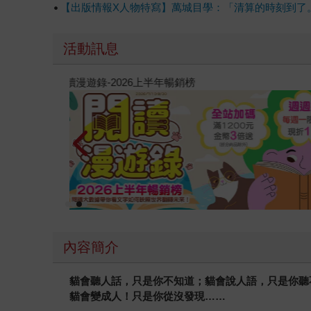
成「美術」「音樂」「戲劇．舞蹈」「大眾藝能」
【出版情報X人物特寫】萬城目學：「清算的時刻到了
可見得他真是前途無量啊。 而讓萬城目學獲得這
21名，在紀伊國書屋暢銷排行榜是第4名、推理
活動訊息
的書都下去排序的結果，就知道萬城目學以出道短
圓圈急劇上升作家排行榜」第6名呢！看看他本人
教場電影版
事。他是位年輕的說書人，在日本的歷史文化中見
摩》讓我們瞭解陰陽五行、京都的方位與代表動物
係。《豐臣公主》不但把德川家與豐臣家的恩怨寫
頒獎給萬城目學的最大原因吧！因為他用文字編織
最近他又寫了個短篇「趙雲西航」，把觸角伸到三國
《Kanoko跟瑪德蓮夫人》（暫）就會在日本的
序，從《鴨川荷爾摩》的大學生、《豐臣公主》的
過萬城目學的專訪與對談、他的部落格之後，我發
像《德川家康》般的，以歷史人物為主角的大部頭
會變壞。萬城目學以他天馬行空的胡思亂想，成為
內容簡介
貓會聽人話，只是你不知道；貓會說人語，只是你聽
貓會變成人！只是你從沒發現……