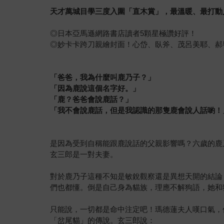
天才萬城目學三度入圍「直木賞」，最溫暖、最打動
◎日本亞馬遜網路書店讀者5顆星極讚好評！
◎妙卡卡跨刀親繪封面！心岱、臥斧、茂呂美耶、郝
「爸爸，我為什麼叫鹿乃子？」
「因為鹿說這個名字好。」
「鹿？爸爸會說鹿話？」
「我不會說鹿話，但是我認識的那隻鹿會說人話喲！
是因為受到自稱能跟鹿說話的父親影響嗎？六歲的鹿
玄三郎是一對夫妻。
對於鹿乃子這種不知是敏銳觀察還是異想天開的結論
們也都懂。倒是自己身為貓族，理應不解狗語，她和
只能說，一切都是命中注定吧！瑪德蓮夫人嘆口氣，
「岔尾貓」的傳說。玄三郎說：