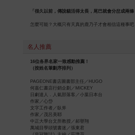
「很久以前，傳說貓活得太長，尾巴就會分岔成兩條
怎麼可能？大概只有天真的鹿乃子才會相信這種事吧
名人推薦
16位各界名家一致感動推薦！
（按姓名筆劃序排列）
PAGEONE書店圖書部主任／HUGO
何嘉仁書店行銷企劃／MICKEY
日劇達人．人氣部落客／小葉日本台
作家／心岱
文字工作者／臥斧
作家／茂呂美耶
中正大學台文所教授／郝譽翔
萬城目學頭號書迷／張東君
《皇冠雜誌》主編／莊瓊花