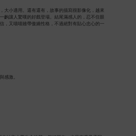
，大小適用。還有還有，故事的描寫很影像化，越來
一齣讓人驚嘆的好戲登場。結尾滿感人的，忍不住眼
信，又喵喵雖帶傲嬌性格，不過絕對有貼心忠心的一
與感激。