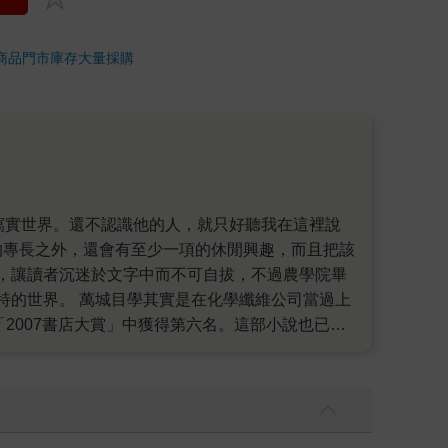
商品
門市庫存
大量採購
的專長之外，還會有至少一項的休閒興趣，而且把該
，讓讀者沉迷於文字中而不可自拔，不過農學院畢
特的世界。 萬城目學其實是在化學纖維公司當過上
在「2007書店大賞」中獲得第六名。這部小說也已經
日劇。接下來的《荷爾摩六景》（皇冠）是《鴨川
圍第141屆直木賞、被NHK改編成極受歡迎的廣播
趣的人可以到大阪去看熱鬧喔！ 這個獎的名字有點怪
阪文化傳承下去的個人過團體的獎項。頒獎對象分