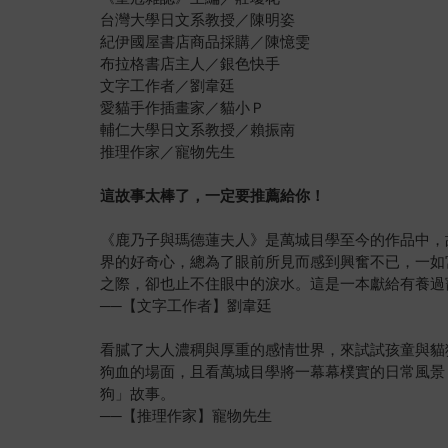
台灣大學日文系教授／陳明姿
紀伊國屋書店商品採購／陳憶雯
布拉格書店主人／銀色快手
文字工作者／劉韋廷
愛貓手作插畫家／貓小Ｐ
輔仁大學日文系教授／賴振南
推理作家／寵物先生
這故事太棒了，一定要推薦給你！
《鹿乃子與瑪德蓮夫人》是萬城目學至今的作品中，
界的好奇心，總為了眼前所見而感到興奮不已，一如
之際，卻也止不住眼中的淚水。這是一本獻給有養過
──【文字工作者】劉韋廷
看膩了大人濃稠與厚重的感情世界，來試試孩童與貓
狗血的場面，且看萬城目學將一幕幕樸實的日常風景
狗」故事。
──【推理作家】寵物先生