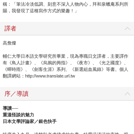
稱：「筆法冷淡低調、刻意不深入人物內心，拜和泉蠟庵系列所
賜，我發現了這種寫作方式的樂趣！」
譯者
高詹燦
輔仁大學日本語文學研究所畢業，現為專職日文譯者，主要譯作
有《鳥人計畫》、《烏鴉的拇指》、《夜市》、《光之國度》、
《蟬時雨》、《劍客生涯》系列、《新選組血風錄》等書。個人
翻譯網站：http://www.translate.url.tw
序／導讀
導讀──
重溫怪談的魅力
日本文學評論家／銀色快手