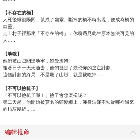
【不存在的橋】
人死後徘徊陽間，就成了幽靈。斷掉的橋不時出現，便成為橋的
幽靈。
走上村子裡那座「不存在的橋」，你將遇見此生原本無法再見的
人……
【地獄】
他們被山賊關進地牢，飽受虐待。
隨著日子一天天過去，他們擬定了最恐怖的逃亡計劃。
這個計劃的終局，不是殺了山賊，就是被吃掉……
【不可以撿梳子】
「不可以撿梳子喔！」撿了會怎麼樣呢？
第二天起，他開始被莫名的頭髮纏上，渾身沾滿不知從哪裡飄來
的枯灰髮絲……
編輯推薦