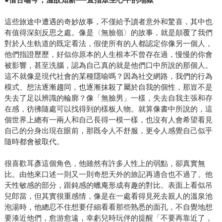
這些旅途中遭遇的奇妙故事，不僅給予讀者意外和驚喜，其中也
有值得深刻反思之處。像是〈無臉嶺〉的故事，就是顛覆了我們
對於人生軌道的既定看法，假使所有的人都認定你像另一個人，
他們指證歷歷，好似你原本的人生根本不曾存在過，慢慢的你會
被影響，甚至洗腦，認為自己真的就是他們口中所說的那個人。
這不就像是現代社會的某種隱喻嗎？因為社交網路，我們的行為
模式、想法逐漸趨同，也逐漸抹殺了屬於自我的個性，那豈不是
失去了足以辨識的輪廓？像「無臉男」一樣，失去自我主張和存
在感，彷彿隨處可以找得到的樣板人物。就算像書中所說的，這
個世界上總有一兩人和自己長得一模一樣，也沒有人會希望看見
自己的分身出現在眼前，那既令人不舒服，更令人感覺自己似乎
隨時都會被取代。
很喜歡耳彥這個角色，他雖然有許多人性上的弱點，卻真實無
比。由他來口述一則又一則奇想天外的旅記再適合也不過了。他
天性敏感的部分，跟鈍感的蠟庵形成有趣的對比。表面上看似吊
兒郎當，但其實很重感情，像是在一處看得見死去親人的溫泉池
泡湯時，他總忍不住想要仔細看看那些熟悉的面孔，不自覺地想
要湊近他們，愈游愈遠，幸虧兒時玩伴的提醒「不要再靠近了，