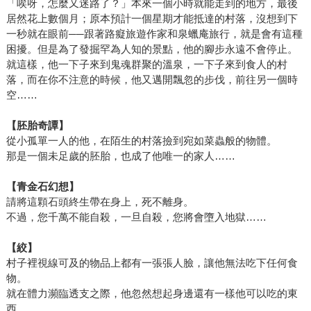
「唉呀，怎麼又迷路了？」本來一個小時就能走到的地方，最後
始料未及的。」 宅男一枚的白袍蛙其實興趣很多元，基本上
居然花上數個月；原本預計一個星期才能抵達的村落，沒想到下
「只要不討厭的都喜歡」。目前他除了閱讀之外，還喜歡拍
一秒就在眼前──跟著路癡旅遊作家和泉蠟庵旅行，就是會有這種
照（不敢說是攝影）、看電影及影集、出遊（特別愛自
困擾。但是為了發掘罕為人知的景點，他的腳步永遠不會停止。
助），心有餘力才寫寫遊記及文章、掰掰輕小說（不敢說是
就這樣，他一下子來到鬼魂群聚的溫泉，一下子來到食人的村
創作）、吃吃美食順便寫食記，還有偶爾去當當志工（這個
落，而在你不注意的時候，他又邁開飄忽的步伐，前往另一個時
空……
月底就要去聖露西亞當志工啦）。「哈哈～其實如果可以，
現在很想很想做的，是放下一切揹著背包和相機去環遊世
【胚胎奇譚】
界。如果可以的話……唉唉。」
從小孤單一人的他，在陌生的村落撿到宛如菜蟲般的物體。
那是一個未足歲的胚胎，也成了他唯一的家人……
【青金石幻想】
請將這顆石頭終生帶在身上，死不離身。
不過，您千萬不能自殺，一旦自殺，您將會墮入地獄……
【絞】
村子裡視線可及的物品上都有一張張人臉，讓他無法吃下任何食
物。
就在體力瀕臨透支之際，他忽然想起身邊還有一樣他可以吃的東
西……