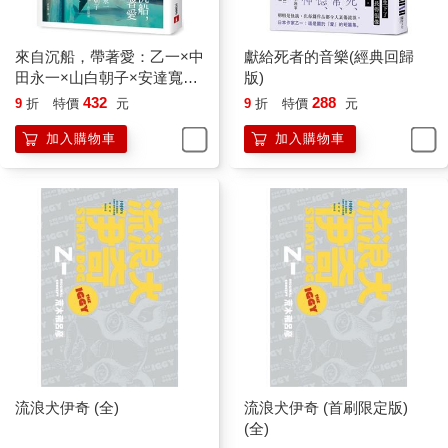
胎兒，盤起雙臂沉思。
一位到屋裡找我聊天的客人，朝我擺在房內角落，以衣服捲成一
來自沉船，帶著愛：乙一×中
獻給死者的音樂(經典回歸
團的東西窺望，問我「先生，這是什麼東西啊」。那個像白色菜
田永一×山白朝子×安達寬
版)
蟲般的胎兒，在衣服裡攢動。
高，超夢幻「合作」陣容！
432
288
「這是『唵哺幼』，也就是胎兒。如何，你願意替我收留他嗎？
9
折
特價
元
9
折
特價
元
坦白說，我還真不知道怎麼處理呢。」
加入購物車
加入購物車
那位客人望著那個胎兒，似乎覺得有點可怕。蒼白的身軀，鼓脹
的腹部。還沒長全，只有微微突起的手腳。與身體很不搭調的巨
大頭部，有兩顆像是用墨筆點出的黑眼珠，也不知道到底看不看
得見。甚至有一條像蜥蜴般的尾巴。整體看起來像是一塊活生生
切下的內臟，很難想像這是人類。
沒有客人願意收留這個胎兒，不得已，我只好繼續照料他。我一
直都是將他擺在掌中餵食米湯，久而久之，他也開始會注意到我
的存在。若將他擺在房裡不管，他就會死命扭動身體，想引我注
意。若將他緊緊握在手中，他就會像感到安心般安靜下來，開始
呼呼大睡。
流浪犬伊奇 (全)
流浪犬伊奇 (首刷限定版)
(全)
我朝茶碗裡注入溫水，將他浸泡其中，替他清洗身體。他的皮膚