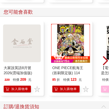
那個像白色菜蟲般的身軀。我告訴他，這是我們人類最原本的樣
貌，客人雙手合十，一副深受感動的模樣。
您可能會喜歡
我的珍奇展示屋逐漸打響名號，客人開始蜂擁而來。每當我在那
些屏息等候胎兒登場的客人面前掀開布時，他們都會發出一聲驚
呼，然後把臉湊向托盆，想看個仔細。有人覺得可怕，有人覺得
可愛。
我在入口處收取的費用並不高，但因為有不少人上門，所以一天
下來賺取的金額相當可觀。我得以盡情地吃飯、喝酒、賭博。我
花在骰子上的金額一天比一天多，但我絲毫不以為意。反正胎兒
會再為我賺回來。
在市町裡打響名號後，有人對我的胎兒動起歪腦筋。某夜，有小
偷潛入我屋裡。他似乎是看準我出外散步時犯案。等我回到家裡
一看，屋內一片狼藉，甚至還有拆草蓆的痕跡。由於我將胎兒放
大家說英語8月號
ONE PIECE航海王
【電
在懷中，帶著一起出門，才沒被偷走，但這已嚇得我血色盡失。
2026(雲端加值版)
(首刷限定版) 114
是怎
現在我要是失去胎兒，就什麼也沒了。
209
123
特價
元
85
折
特價
元
特價
220
從那之後，我決定盡可能不眠不休地守護胎兒。因為這樣，我眼
袋滿是黑眼圈。胎兒似乎完全沒察覺自己被人盯上，緊貼著我胸
加入購物車
加入購物車
前睡得香甜，作著美夢。雖然我不知道胎兒是否也會作夢。
參觀胎兒的生意每天都盛況空前，排隊的人龍一路從長屋前排到
大路對面。我甚至還被喚進城裡，在大人物面前表演。我因為緊
訂購/退換貨須知
張和睏意，沒能像平時表現得那麼自然，但人們還是以驚嘆的眼