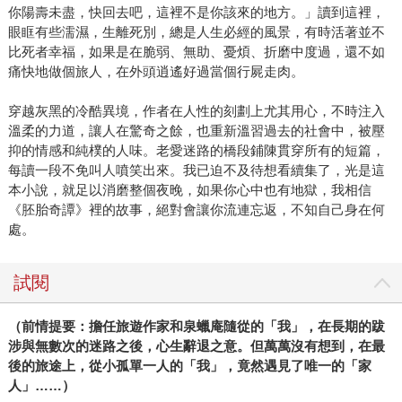
你陽壽未盡，快回去吧，這裡不是你該來的地方。」讀到這裡，
眼眶有些濡濕，生離死別，總是人生必經的風景，有時活著並不
比死者幸福，如果是在脆弱、無助、憂煩、折磨中度過，還不如
痛快地做個旅人，在外頭逍遙好過當個行屍走肉。
穿越灰黑的冷酷異境，作者在人性的刻劃上尤其用心，不時注入
溫柔的力道，讓人在驚奇之餘，也重新溫習過去的社會中，被壓
抑的情感和純樸的人味。老愛迷路的橋段鋪陳貫穿所有的短篇，
每讀一段不免叫人噴笑出來。我已迫不及待想看續集了，光是這
本小說，就足以消磨整個夜晚，如果你心中也有地獄，我相信
《胚胎奇譚》裡的故事，絕對會讓你流連忘返，不知自己身在何
處。
試閱
（前情提要：擔任旅遊作家和泉蠟庵隨從的「我」，在長期的跋
涉與無數次的迷路之後，心生辭退之意。但萬萬沒有想到，在最
後的旅途上，從小孤單一人的「我」，竟然遇見了唯一的「家
人」……）