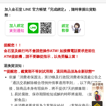
神望著胎兒出神。
加入金石堂 LINE 官方帳號『完成綁定』，隨時掌握出貨動
不過，在賭博方面可就不像胎兒表演這般順利了。我連賭連輸，
態：
還欠了一筆債。為了扳回一城，我奮力一賭，無奈天不從人願，
欠債愈積愈多。我變得個性暴躁，連對附近那位我付錢請來幫忙
的少年也厲聲咆哮。每當我大聲說話，身邊的胎兒總會簌簌發
抖。
前來參觀的客人絡繹不絕，但有件事令我感到不可思議。那就是
提醒您！！
胎兒一直保持像內臟般的模樣，完全沒長大。自我從小河邊撿回
金石堂及銀行均不會請您操作ATM! 如接獲電話要求您前往
他之後，他仍舊只有小指般大小，體型如同魚或蜥蜴一般。本以
ATM提款機，請不要聽從指示，以免受騙上當！
為他也差不多該長至人類嬰兒的大小了，但他的手腳卻毫無半點
成長。胎兒沒長大，表示我可以一直藉此招攬顧客，這樣對我而
退換貨須知：
言無疑是好事一樁。但我還是很擔心，剛好有一次在路上偶遇和
**提醒您，鑑賞期不等於試用期，退回商品須為全新狀態**
泉蠟庵，於是我便同他商量此事。
依據「消費者保護法」第19條及行政院消費者保護處公告之
「他要成長，應該得待在女人的肚子裡才行。胎兒待在女人的肚
「通訊交易解除權合理例外情事適用準則」，以下商品購買
子外頭，怎麼會長大呢。」
接著他想勸我別再賭博，所以我裝沒聽見，就此離開。
後，除商品本身有瑕疵外，將不提供7天的猶豫期：
也有人想學我拿胎兒供人參觀。他們似乎是找專門墮胎的醫生，
易於腐敗、保存期限較短或解約時即將逾期。（如：生
付錢買來胎兒。但那些胎兒最後不是一命嗚呼，就是離開母胎後
鮮食品）
活不了多久。很少胎兒能像我這個胎兒一樣，在離開女人肚子後
依消費者要求所為之客製化給付。（客製化商品）