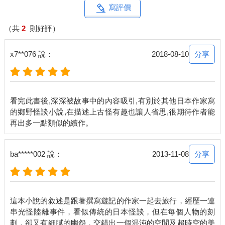
「也就是人類的胚胎。你不知道嗎？人類出生前，在母親體內就
寫評價
是這副模樣。昨天在小河邊不是有一家中條流的婦產科診所嗎？
所謂的中條流，自古便是專門替人墮胎的地方。一定是那家診所
（共
2
則好評）
的醫生，從婦人體內取出未足歲的胎兒後，丟棄在那裡。」
他似乎也是第一次親眼見識，有些從國外引進的書籍，會用插圖
分享
x7**076 說：
2018-08-10
介紹胎兒。經他這麼一說，我回想起昨晚那幕光景，頓時感到毛
骨悚然。
「最好讓他入土為安。」
和泉蠟庵一面為上路做準備，一面如此說道。我把胎兒放在手
看完此書後,深深被故事中的內容吸引,有別於其他日本作家寫
上，來到屋外。在旅店的庭院處掘了個坑，把胎兒放進坑裡，正
的鄉野怪談小說,在描述上古怪有趣也讓人省思,很期待作者能
準備覆土時，那具胎兒的腹部竟開始抽動起伏。本以為他已經死
了，但他似乎還有生命。
我頓感怯縮，不忍心將還會動的生命活活掩埋。雖然他的模樣活
像菜蟲，但他確實是人類。如果將他活埋，我與殺人犯沒有兩
分享
ba*****002 說：
2013-11-08
樣。不得已，我只好將他放入懷中，就此離開旅店。聽和泉蠟庵
說，胎兒一離開母體，便無法存活太久。既然這樣，他很快就會
自然死亡，只要等他死後再加以埋葬，我也就不會感到內疚了。
起初我心裡這麼想。
這本小說的敘述是跟著撰寫遊記的作家一起去旅行，經歷一連
但結果出乎我意料之外，他一直死不了，連和泉蠟庵也大為驚
串光怪陸離事件，看似傳統的日本怪談，但在每個人物的刻
訝。我所拾獲的胎兒，可能湊巧擁有強韌的生命力。我們離開旅
劃，卻又有細膩的幽怨，交錯出一個混沌的空間及超時空的美