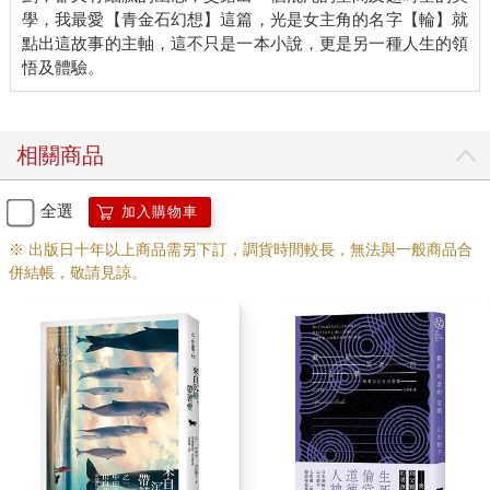
店已過了半日之久，他仍在我懷裡抽動。
學，我最愛【青金石幻想】這篇，光是女主角的名字【輪】就
「既然他還活著，那應該餵他吃點東西吧？」
點出這故事的主軸，這不只是一本小說，更是另一種人生的領
走在幹道上時，和泉蠟庵說道。
「要是他活活餓死，那就如同是你殺了他一樣。」
話雖如此，我根本不知道該餵胎兒吃什麼才好。苦思良久後，我
以布條沾了點米湯，潤濕胎兒的小嘴。這個躺在我掌中，通體雪
白，看起來像魚、像青蛙，又像菜蟲的小東西，那張像小指指尖
相關商品
般大的小嘴一張一合，正舔舐著米湯。
之後過沒三天，我們回到原本居住的市町。我與和泉蠟庵都很高
全選
加入購物車
興能平安歸來。我告訴他，我打算辭去隨從的工作。
「你要是想再和我一起旅行的話，再跟我說一聲。」
※ 出版日十年以上商品需另下訂，調貨時間較長，無法與一般商品合
「這是不可能的事。」
併結帳，敬請見諒。
領取報酬後，我們就此分道揚鑣。接下來和泉蠟庵說他要前往出
版商那裡，報告這趟旅行的結果。得向出版商出示旅途中所記的
帳本，以便申請預先支付的花費。
回到長期空著的長屋後，我卸下肩上的行囊，吁了口氣。我在榻
榻米上伸長雙腿，正準備躺下，那個胎兒忽然從我懷裡滾了出
來，掉落在榻榻米上。他就像受到驚嚇般，蒼白的腹部不住抽
動，本以為他會就此死去，但沒想到接著他發出沉睡的呼息。他
非但沒有結束生命的跡象，皮膚表面甚至顯得愈來愈有光澤。但
我既不能殺了他，也無法送給不認識的人。我望著那通體雪白的