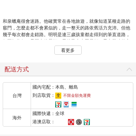
和泉蠟庵很會迷路。他確實常在各地旅遊，就像知道某種走路的
竅門，怎麼走都不會累似的，走一整天的路依舊活力充沛。但他
幾乎每次都會走錯路。明明是連三歲孩童都走得到的筆直道路，
但不知為何，只要由他帶頭，最後又會走回我們一早出發時的市
街。
看更多
到了第三次旅行時，我實在再也無法忍受。當初是因為聽說有個
對膝蓋痠痛很有療效的溫泉，才特地前往。但我們花了兩個星期
配送方式
的時間，抵達現場一看，根本什麼也沒有。在返回市町的途中，
又因為他而迷路，意外來到一座理應不會經過的市町。
國內宅配：本島、離島
而我就在那裡拾獲一具人類的胎兒。
＊
到店取貨：
台灣
不限金額免運費
如今回想，那裡還真是一座奇妙的市町。終日濃霧彌漫，不分晝
國際快遞：全球
夜，建築的輪廓盡融入一片白茫中。那一晚，我一直躺到半夜還
海外
是睡不著，但和泉蠟庵絲毫不以為意，還睡到打鼾。我心想，也
港澳店取：
許出去散散步會比較好入眠，於是便在深夜時分離開被窩。
外頭涼風徐徐。那是滿含水氣，猶如女人濕髮般的晚風。它纏向