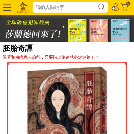
0
胚胎奇譚
跟著和泉蠟庵去旅行，只要踏上旅途就必定迷路！？