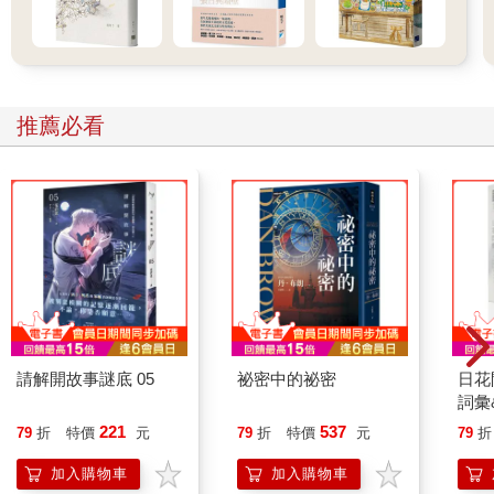
接著重開賭局，骰子開盤的結果，有輸有贏，不知不覺間，我錢
包裡的銀兩全輸光了。先前與和泉蠟庵一同旅行賺來的錢，經過
當天這麼一賭，轉眼成空。我將胎兒抱在懷中，步出荒屋時，外
頭已陽光普照。
我垂頭喪氣地走回長屋，沿路踢著石頭。我沒想到會這麼快就把
推薦必看
錢花光。得再找新的工作才行。這時，剛才那群男子緊盯著胎兒
瞧的模樣浮現我腦海。
也許這世上還有其他人會覺得稀奇，而想看這名胎兒。
隔天，我在長屋的房間裡拉起黑布，來到屋外向行人吆喝。由於
這座長屋建造於行人往來頻仍的場所，所以容易招攬顧客。
「來看『唵哺幼』哦。平常可是看不到的哦。這就是平時待在女
人肚子裡的胎兒。」
一開始眾人都存有戒心，過路不停。不久，有幾個人停下腳步，
詢問我什麼是唵哺幼，胎兒又是什麼，最後終於有一位客人跟著
我走。我在長屋入口處收了錢，領他走進昏暗的房內，讓那位客
請解開故事謎底 05
祕密中的祕密
日花
詞彙
人坐在榻榻米上。那位客人臉上的表情寫著，一定不是什麼多了
不得的東西，我端著一個用布蓋好的托盆來到他面前。
221
537
79
折
特價
元
79
折
特價
元
79
折
「請勿用手碰觸。這就是唵哺幼。」
加入購物車
加入購物車
我掀開布，胎兒就躺在托盆上。那名客人為之瞠目，雙眼緊盯著