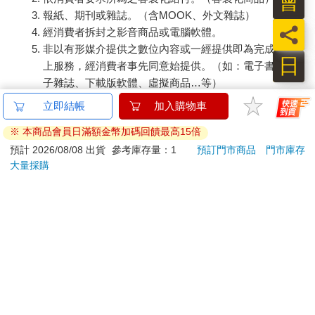
會
還能存活。所以人們還是付錢到這裡來看我的胎兒。
報紙、期刊或雜誌。（含MOOK、外文雜誌）
我不再讓他睡在那件又髒又舊的衣服裡，而是買來一個紅色的鬆
員
經消費者拆封之影音商品或電腦軟體。
軟坐墊，讓胎兒睡在上頭。我把臉湊近，朝他吹氣，他就會扭動
非以有形媒介提供之數位內容或一經提供即為完成之線
身軀，想要避開我。好像是因為我的呼氣帶有酒味。
日
上服務，經消費者事先同意始提供。（如：電子書、電
過沒多久，賭場的老大帶著一批像凶神惡煞的男子到屋裡來找
子雜誌、下載版軟體、虛擬商品…等）
我。他們無視於參觀胎兒的長長人龍，直接就想走進長屋裡，引
已拆封之個人衛生用品。（如：內衣褲、刮鬍刀、除毛
來排隊的客人抗議，但這群男子一瞪眼，眾人旋即不敢作聲。在
立即結帳
加入購物車
刀…等）
那間荒屋裡賭博的，全都是看起來忠厚老實的人，但背後經營賭
※ 本商品會員日滿額金幣加碼回饋最高15倍
場的，卻是在町內惡名昭彰的流氓老大。我一直都沒發現自己已
若非上列種類商品，均享有到貨7天的猶豫期（含例假
債台高築，無力償還。
日）。
預計 2026/08/08 出貨
參考庫存量：1
預訂門市商品
門市庫存
「今天賺了多少啊？」
大量採購
辦理退換貨時，商品（組合商品恕無法接受單獨退貨）必須
賭場老大在我改造成珍奇展示屋的房間中央盤腿坐下，如此問
是您收到商品時的原始狀態（包含商品本體、配件、贈品、
道。他體型魁梧，活像黑熊一般，雙眼昏黃渾濁。我如實回答
保證書、所有附隨資料文件及原廠內外包裝…等），請勿直
後，他不屑地笑道：
接使用原廠包裝寄送，或於原廠包裝上黏貼紙張或書寫文
「照你這種賺錢速度，等你還完債，我們兩人都已經是老頭子
字。
了。」
退回商品若無法回復原狀，將請您負擔回復原狀所需費用，
我跪坐在地，渾身顫抖。因為還不出賭債的人會有什麼下場，我
嚴重時將影響您的退貨權益。
早有耳聞。如果是被迫一輩子在某個地方做苦工，那還算是好
的。
「不過，要我把欠債一筆勾銷也行。當然了，我不可能平白無故