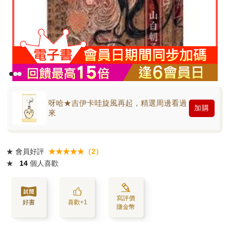
呀哈★吉伊卡哇旋風再起，精選周邊看過
加購
來
★
會員好評
★★★★★（2）
★
14
個人喜歡
寫評價
好書
喜歡+1
賺金幣