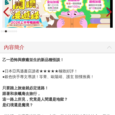
前的綽號；呱呱，顧名思義就是青蛙的叫聲，至於白袍則是
和他的工作有關係，「只要還能夠叫得出聲音，就代表我還
活著。」 小時候的閱讀經驗雖然不復記憶，但他猶記得很喜
歡在週六、日的時候，往住家附近圖書館的兒童閱覽室報
到。而且國小五、六年級的時候，導師也很鼓勵他們閱讀，
總是說：「愛看書的小孩不會變壞」。因此，班上從前幾屆
傳承下來到他們這屆的書籍就有滿滿四大櫃之多，粗估應該
內容簡介
有四百本左右。「每個星期總會有一、兩堂課開放給我們去
閱讀書架上的書籍。」即使上了國、高中，每隔兩、三個
乙一恐怖與療癒並生的新品種怪談！
月，他也不忘用零用錢去買本書回家供著，直到升上高三，
才因聯考的關係停止了。 白袍蛙覺得文字很有意思，透過不
●日本亞馬遜書店讀者★★★★★極致好評！
同的排列組合，就能夠表現出包羅萬象的東西，甚至情緒，
●銀色快手專文導讀！笭菁、歐陽靖、護玄 顫慄推薦！
煞是吸引人。只是工作之後，閒暇的時間總是不夠用，再加
上多了另一個興趣攝影，所以閱讀的時間就更少了。不過，
只要踏上旅途就必定迷路！
2009年6月他偶然接觸到試讀網站，也因為試讀讓他到目前為
跟著和泉蠟庵去旅行，
這一路上所見，究竟是人間還是地獄？
止四個月內所看過的書，比過去四年還多上好幾倍。「其實
是幻境還是魔境？
一開始只是打算碰碰運氣，沒想到除了有新書可以看，還因
此認識到幾個同樣浸淫在書香世界裡的好朋友，這都是當初