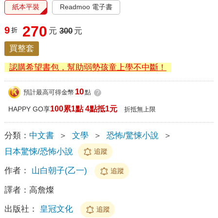
紙本平裝
Readmoo 電子書
270
9
折
元
300
元
買整套
認購希望書包，幫助弱勢孩童上學不中斷！
10
預計最高可得金幣
點
?
100累1點 4點抵1元
HAPPY GO享
折抵無上限
分類：
中文書
＞
文學
＞
恐怖/驚悚小說
＞
日本驚悚/恐怖小說
追蹤
作者：
山白朝子(乙一)
追蹤
譯者：
高詹燦
出版社：
皇冠文化
追蹤