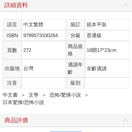
詳細資料
我的頸項和手臂，吹往空無一人的大路前方。
我一面走，一面思索自己未來的路。我決定等這趟旅行結束後，
要向和泉蠟庵辭去這份隨從的工作，接著得重新找一份工作才
語言
中文繁體
裝訂
紙本平裝
行。不過，如果只是要供我一個人填飽肚子，憑這幾趟旅行的酬
勞，應該還夠撐上一陣子。我沒家人，也沒有親屬需要扶養。
ISBN
9789573330264
分級
普通級
當時耳畔傳來一陣啪答啪答的濡濕聲響。我因為沒帶燈籠，四周
一片漆黑。我定睛細看，發現月光照進濃霧裡。有幾隻狗聚集在
商品規
頁數
272
18開17*23cm
小河邊，彼此頭貼著頭，正在啃食某個東西。牠們一發現我，便
格
叼著白色的物體一哄而散。
小河的岸邊是一大片黝黑的烏泥。上頭掉落許多細小的白色物
適讀年
出版地
台灣
全齡適讀
體。似乎是某種生物，大小與小指差不多。本以為是魚被沖上岸
齡
邊，但那雪白的腹部看起來與青蛙、菜蟲又有幾分相似。有的已
注音
級別
經乾癟，有的則是在泥水裡泡至腐爛，長滿了蛆。牠們全都動也
不動，似乎早已死亡。那幾隻狗就是在啃食牠們。有的被咬得支
中文書
＞
文學
＞
恐怖/驚悚小說
＞
離破碎，散落四方。這到底是什麼東西？我拿起其中一個形體完
日本驚悚/恐怖小說
整，表面仍保有光澤的物體，帶回旅店。
「喂，你手上的東西叫作『唵哺幼』3。」
商品評價
天明時，和泉蠟庵醒來，望著我放在手上的東西說道。
「唵哺幼？」