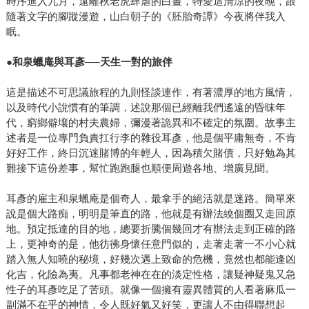
時序進入九月，遠離秋老虎肆虐的白晝，特愛這清涼的夜晚，跟
隨著文字的腳蹤漫遊，山白朝子的《胚胎奇譚》今夜將伴我入
眠。
●和泉蠟庵與耳彥──天生一對的旅伴
這是描述不可思議旅程的九則怪談連作，有著濃厚的地方風情，
以及時代小說慣有的筆調，述說那個已經離我們遙遠的昏昩年
代，窮鄉僻壤的村夫農婦，彌漫著詭異和不確定的氛圍。故事主
述者是一位專門負責扛行李的雜役耳彥，他是個平庸無奇，不肯
好好工作，終日沉迷賭博的年輕人，因為積欠賭債，只好勉為其
難接下這份差事，幫忙跑跑腿也順便周遊各地、增廣見聞。
耳彥的雇主和泉蠟庵是個奇人，最拿手的絕活就是迷路。簡單來
說是個大路痴，明明是筆直的路，他就是有辦法繞個圈又走回原
地。預定抵達的目的地，總要折騰個幾回才有辦法走到正確的路
上，更神奇的是，他彷彿身懷任意門似的，走著走著一不小心就
踏入無人知曉的秘境，好幾次遇上致命的危機，竟然也都能逢凶
化吉，化險為夷。凡事都老神在在的淡定性格，讓疑神疑鬼又急
性子的耳彥吃足了苦頭。就像一個擁有靈異體質的人看著麻瓜一
副滿不在乎的神情，令人既好氣又好笑，更讓人不由得聯想起