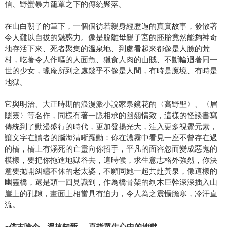
信、野蠻暴力籠罩之下的傳統聚落。
在山白朝子的筆下，一個個彷若親身經歷過的真實故事，發散著
令人難以自拔的魅惑力。像是脫離母親子宮的胚胎竟然能夠神奇
地存活下來、死者聚集的溫泉地、到處看起來都像是人臉的荒
村，吃著令人作嘔的人面魚、獵食人肉的山賊、不斷輪迴著同一
世的少女，蠟庵所到之處幾乎不像是人間，有時是魔境、有時是
地獄。
它與明治、大正時期的浪漫派小說家泉鏡花的〈高野聖〉、〈眉
隱靈〉等名作，同樣有著一脈相承的幽怨情致，這樣的怪談書寫
傳統到了動漫盛行的時代，更加發揚光大，注入更多視覺元素，
讓文字在讀者的腦海清晰躍動：你在濃霧中看見一座不曾存在過
的橋，橋上有溺死的亡靈向你招手，平凡的面容忽而變成惡鬼的
模樣，要把你拖進地獄谷去，這時候，求生意志格外強烈，你決
意要拋開糾纏不休的老太婆，不願同她一起共赴黃泉，像這樣的
幽靈橋，還是頭一回見識到，作為橋骨架的刎木巨幹深深插入山
崖上的孔隙，畫面上相當具有迫力，令人為之震懾膽寒，冷汗直
流。
●借古喻今，溫故知新──直指眾生心中的地獄