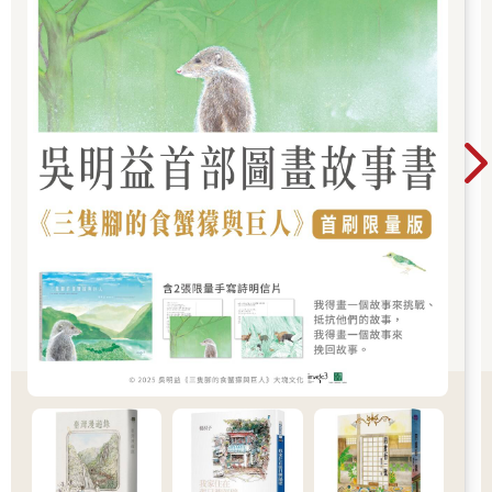
床舖的舊衣裡滾出時，總會耗盡全身的力氣。我將他拾起，朝他
嬌小的身軀吹氣，他似乎明白是我回來了，開心地扭動身軀。
正因為這樣，我決定日後出門時，要盡可能將他放進我的衣襟
裡，帶他一起走。有時他會在我衣服裡排泄，不過胎兒只喝米
湯，所以沒有臭味，我也不覺得髒。
某天，我與友人出外遊玩，一併將胎兒放進衣服裡，與我隨行。
當我在蕎麥麵店喝酒時，胎兒在我肚子附近靜靜安眠，但是當那
位朋友邀我一起賭博時，胎兒開始頻頻攢動。
我雖然從未與人賭博，但由於先前與和泉蠟庵一同旅行，攢了些
錢，所以我心想，偶爾玩玩也不壞。友人帶我來到市町外郊一座
荒屋的二樓。有五名男子在點著燭火的房間裡擲骰子。因為是賭
博，本以為聚賭的會是一些長得滿臉橫肉的傢伙，但此時在房內
的人，感覺氣質與我和和泉蠟庵相仿，看起來都像老實人，於是
我也鬆了口氣。
骰子丟進碗裡，經過一番晃動後，覆在地上。眾人猜測骰子的點
數下注。當我全神貫注投入賭局中時，胎兒從我衣服的縫隙滾
落，就落在那覆蓋在地上的茶碗旁。男子們見到這個像內臟般的
東西突然冒出，為之一驚。我向他們解釋，說這東西是還沒變成
嬰兒的胎兒，理應待在母親胎內。男子們喚來待在房裡的同伴，
擠在一起爭相看這個白色胎兒，就像在看什麼神奇的東西似的。