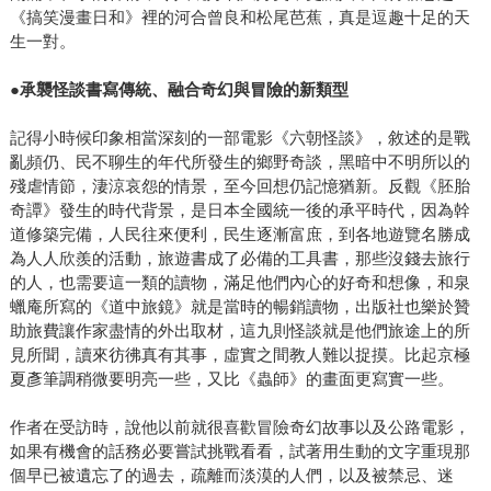
《搞笑漫畫日和》裡的河合曾良和松尾芭蕉，真是逗趣十足的天
生一對。
●承襲怪談書寫傳統、融合奇幻與冒險的新類型
記得小時候印象相當深刻的一部電影《六朝怪談》，敘述的是戰
亂頻仍、民不聊生的年代所發生的鄉野奇談，黑暗中不明所以的
殘虐情節，淒涼哀怨的情景，至今回想仍記憶猶新。反觀《胚胎
奇譚》發生的時代背景，是日本全國統一後的承平時代，因為幹
道修築完備，人民往來便利，民生逐漸富庶，到各地遊覽名勝成
為人人欣羨的活動，旅遊書成了必備的工具書，那些沒錢去旅行
的人，也需要這一類的讀物，滿足他們內心的好奇和想像，和泉
蠟庵所寫的《道中旅鏡》就是當時的暢銷讀物，出版社也樂於贊
助旅費讓作家盡情的外出取材，這九則怪談就是他們旅途上的所
見所聞，讀來彷彿真有其事，虛實之間教人難以捉摸。比起京極
夏彥筆調稍微要明亮一些，又比《蟲師》的畫面更寫實一些。
作者在受訪時，說他以前就很喜歡冒險奇幻故事以及公路電影，
如果有機會的話務必要嘗試挑戰看看，試著用生動的文字重現那
個早已被遺忘了的過去，疏離而淡漠的人們，以及被禁忌、迷