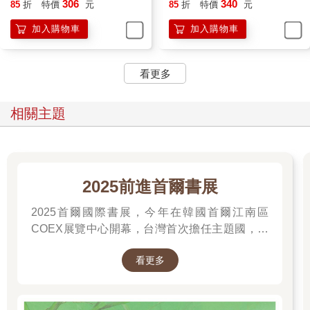
306
340
雖然蒼白，但不同於青蛙、魚，或是蜥蜴。真要說的話，像是介
85
折
特價
元
85
折
特價
元
於人類嬰兒的肌膚與內臟的表皮之間。當他浸泡在茶碗的溫水中
加入購物車
加入購物車
時，也許是想起待在母親胎內時的感覺，他一副享受沉醉的模
樣。雖然有不少人是為了泡湯而踏上旅程，但我萬萬沒想到，連
胎兒也這麼喜歡泡湯。為了不讓他在溫水中沒頂，我以手指支撐
看更多
他的身體。只要叫一聲「喂」，他就會扭動身軀，抱住我的手
指。若搔動他的身軀，他就會像怕癢似地搖晃全身，濺起水花。
將他放進懷中，或是握在手中時，碰觸胎兒的部位會覺得無比溫
相關主題
暖。連續兩週和他一同生活後，我開始覺得他很惹人憐愛。
他是我有生以來的第一個家人。從我懂事起，父母便已雙亡，家
中也沒其他兄弟姐妹。我一直都過著隨興的獨居生活，也從沒想
2025前進首爾書展
過今後會和誰一起生活，不過，日後若是有家人，會是什麼感
覺，我倒也不是沒想像過。當我以指尖輕撫胎兒，感到昏昏欲睡
2025首爾國際書展，今年在韓國首爾江南區
時，我心中湧現一股過去從未體驗過的溫暖。
COEX展覽中心開幕，台灣首次擔任主題國，有
＊
二十多位跨領域台灣作家前往參展，一起來回顧
看更多
他們的作品，並共享參展喜悅。
胎兒在我捲成一團的舊衣服裡度過一天。我因為剛好有事，將他
留在家中，獨自外出。那天後來我回到長屋一看，發現他已離開
舊衣，躺在不遠處。看來，我不在他身旁，他覺得不安，想在屋
內找尋我。但他雖然長得像菜蟲，身子卻無法伸縮前進。當他從