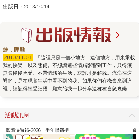
出版日：
2013/10/14
蛙，哩勒
2013/11/01
「這裡只是一個小地方。這個地方，用來承載
我的快樂，以及悲傷。不想讓這些情緒影響到工作，只得讓
無名慢慢承受。不帶情緒的生活，或許才是解脫。流浪在這
裡的，是在現實生活中看不到的我。如果你們有機會來到這
裡，請記得輕聲細語。願意陪我一起分享這種種喜怒哀樂，
請留下您的回應。怎麼樣也無法有共鳴，就讓這裡在你的記
憶裡逝去。」 這是白袍蛙曾經寫下的一段話，是他開始寫作
部落格的初衷，也是個人情緒宣洩的出口。後來，慢慢的也
活動訊息
會在這裡放上一些創作、攝影作品、遊記，還有偶爾冒出的
白癡念頭所完成的某種東西，「或許是事件、或許是事
閱讀漫遊錄-2026上半年暢銷榜
飢
物。」他將部落格取作「蛙，哩勒」，因為青蛙是他很久以