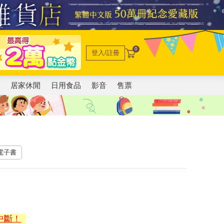
0
登入/註冊
電
居家休閒
日用食品
影音
售票
 電子書
中斷！