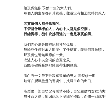
給孤獨無依 孓然一生的大人們。
每個人的生命都有其意義，難道沒有相互扶持的親人
其實每個人都是孤獨的。
不管是什麼樣的人，內心中央都是個空洞，
我總覺得，從中吹拂而過的一定是寂寞的風。
我們內心還是懷抱絕對性的孤獨，
無論與任何對象之間發生了什麼事，獲得何種救贖，
那孤獨也絕無痊癒的一天。
吹過人心中央空洞的寂寞之風。
我能明確感受到那陣風帶來的觸感。
看白石一文筆下最寂寞孤單的男人 高梨修一郎
如何在層層疊疊的窘境中，找尋生命的出口。
高梨修一郎自幼父母感情不睦，自父親偕同女友消失
無性命之憂，卻因此落下腿部的殘疾，而修一郎此生