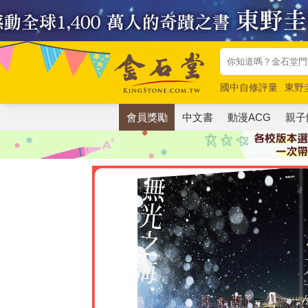
國中自修評量
東野
唯紅花綻放
奧德賽
會員獎勵
中文書
動漫ACG
親子