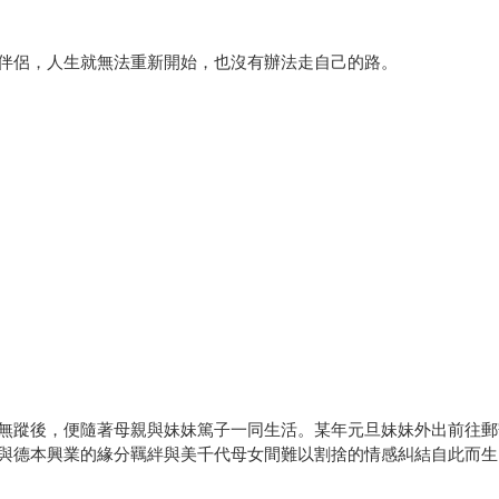
伴侶，人生就無法重新開始，也沒有辦法走自己的路。
無蹤後，便隨著母親與妹妹篤子一同生活。某年元旦妹妹外出前往郵
與德本興業的緣分羈絆與美千代母女間難以割捨的情感糾結自此而生