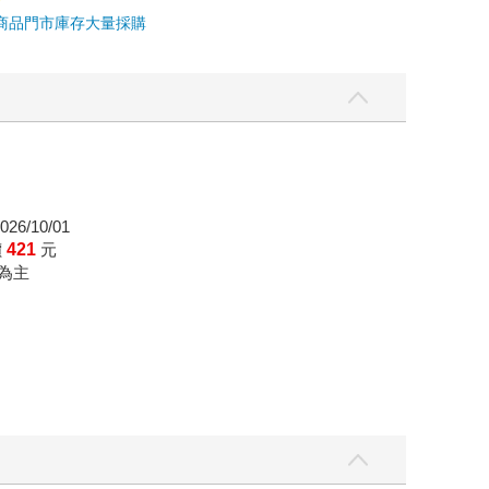
商品
門市庫存
大量採購
26/10/01
價
421
元
為主