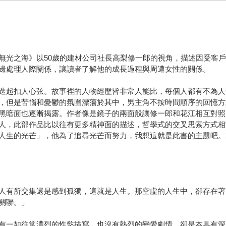
無光之海》以50歲的建材公司社長高梨修一郎的視角，描述因受客
邊處理人際關係，讓讀者了解他的成長過程與周遭女性的關係。
迭起扣人心弦。故事裡的人物經歷皆非常人能比，每個人都有不為人
，但是苦惱和憂鬱的氛圍漂蕩於其中，男主角不按時間順序的回憶方
黑暗面也逐漸揭露。作者像是鏡子的兩面般讓修一郎和花江相互對照
人，此部作品比以往有更多精神面的描述，哲學式的交叉思索方式相
人生的光芒」，他為了追尋光芒而努力，我想這就是此書的主題吧。
人有所交集還是感到孤獨，這就是人生。那空虛的人生中，卻存在著
關聯。」
有一如往常濃烈的性慾描寫，也沒有熱烈的戀愛劇情，卻是本具有深