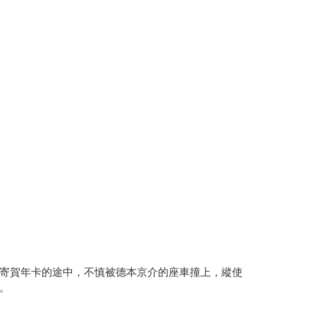
寄賀年卡的途中，不慎被德本京介的座車撞上，縱使
。