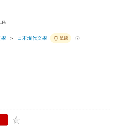
上限
文學
＞
日本現代文學
追蹤
?