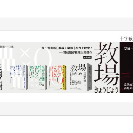
十字殺手【艾迪．弗林系列 前傳