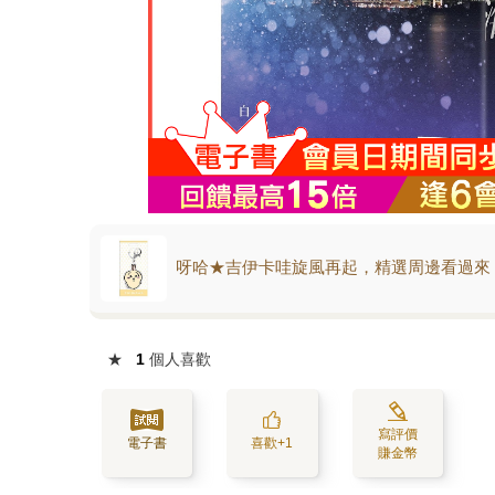
呀哈★吉伊卡哇旋風再起，精選周邊看過來
★
1
個人喜歡
寫評價
電子書
喜歡+1
賺金幣