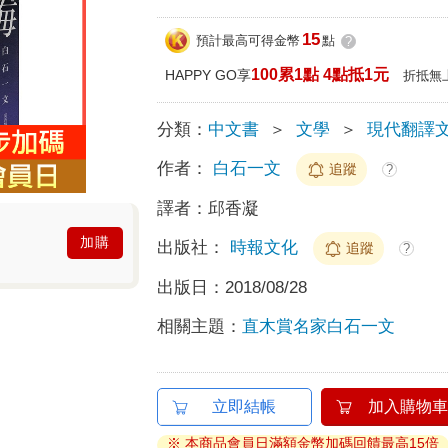
15
預計最高可得金幣
點
?
100累1點 4點抵1元
HAPPY GO享
折抵無
分類：
中文書
＞
文學
＞
現代翻譯
作者：
白石一文
追蹤
?
譯者：
邱香凝
加購
出版社：
時報文化
追蹤
?
出版日：
2018/08/28
相關主題：
直木賞名家白石一文
立即結帳
加入購物車
※ 本商品會員日滿額金幣加碼回饋最高15倍