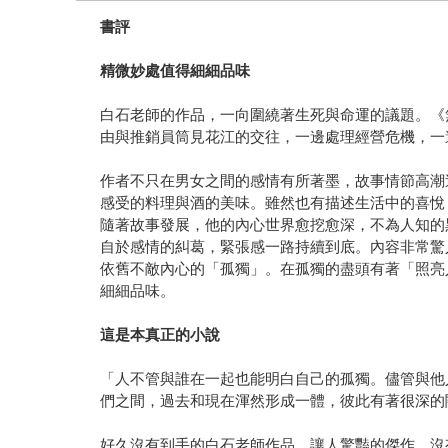
書評
精微妙處值得細細品味
白石老師的作品，一向圍繞著生死與命運的議題。《
由與推銷員筒見花江的交往，一邊處理經營危機，一
作者不只在男女之間的感情有所著墨，故事情節高潮
感受的料理與酒的美味。雖然也有描述生活中的喜悅
隨著故事發展，他的內心世界愈挖愈深，不為人知的
自於感情的糾葛，緊張感一路持續到底。內容非常驚
依舊不敵內心的「孤獨」。在孤獨的盡頭有著「照亮
細細品味。
這是本真正的小說
「人不管與誰在一起也能明白自己的孤獨。儘管與他
們之間，過去和現在渾然形成一體，彼此有著很深的
好久沒有到手的白石老師作品，讓人驚豔的傑作。沒