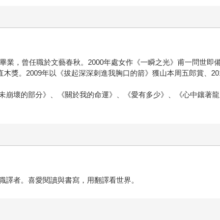
系畢業，曾任職於文藝春秋。2000年處女作《一瞬之光》甫一問世
回直木獎。2009年以《拔起深深刺進我胸口的箭》獲山本周五郎賞、2
未崩壞的部分》、《關於我的命運》、《愛有多少》、《心中鑲著龍
職譯者。喜愛閱讀與書寫，用翻譯看世界。