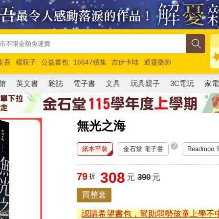
圭吾
楊双子
公益書包
16647續集
吉伊卡哇
通靈藥師
路邊攤新作
馬斯克
玩具總動員5
超慢跑
館
英文書
雜誌
電子書
文具
玩具親子
3C電玩
家
無光之海
?
紙本平裝
金石堂 電子書
Readmoo
308
79
折
元
390
元
買整套
認購希望書包，幫助弱勢孩童上學不