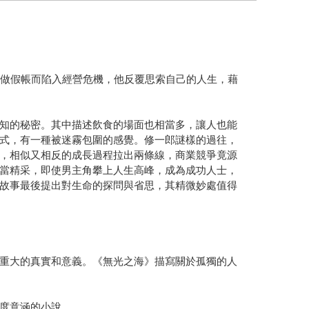
戶做假帳而陷入經營危機，他反覆思索自己的人生，藉
知的秘密。其中描述飲食的場面也相當多，讓人也能
式，有一種被迷霧包圍的感覺。修一郎謎樣的過往，
，相似又相反的成長過程拉出兩條線，商業競爭竟源
當精采，即使男主角攀上人生高峰，成為成功人士，
故事最後提出對生命的探問與省思，其精微妙處值得
重大的真實和意義。《無光之海》描寫關於孤獨的人
度意涵的小說。