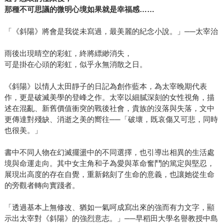
那種不可思議的微明心境如果就是幸福感……
「《斜陽》將會是我從未寫過，最美麗的紀念小說。」──太宰治
雨後出現晴空的彩虹，終將縹緲消失，
可是掛在心頭的彩虹，似乎永無消散之日。
《斜陽》以情人太田靜子的日記為創作藍本，為太宰晚期代表
作，更是破滅美學的登峰之作。太宰以細膩深刻的女性視角，描
述在混亂、新舊價值衝突的戰後社會，貴族的沒落與失落，文中
更傳達對殘缺、消逝之美的嚮往──「破壞，既哀傷又可悲，同時
也很美。」
書中不同人物在幻滅擺盪中的不同選擇，也引導出相異的生活處
境與命運走向。其中女主角和子為愛與革命奮鬥的篤定與堅忍，
展現出高度的存在自覺，重新銘刻了生命的意義，也讓她從生命
的旁觀者轉向實踐者。
「透過基本上無修改、猶如一氣呵成寫出來的強而有力文字，顯
示出太宰對《斜陽》的強烈意志。」──早稻田大學名譽教授中島