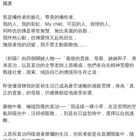
國彥
那是犧牲者的臉孔。尊貴的犧牲者。
我的人。我的彩虹。My child。可惡的人。狡猾的人。
同時也彷彿是舉世無雙、無比美麗的容顏，
我怦然心動，彷彿愛情又起死回生，
撫摸著他的頭髮，我不禁主動親吻他……
《斜陽》由四個關鍵人物──「最後的貴族」母親、姊姊和子、弟
弟直治，以及直治的文學老師上原構成，他們各自在精神荒廢的
戰後社會，摸索、傾訴自己的價值與生存之道：
即使優渥輝煌的富裕生活已成為蒼茫迷離的過眼雲煙，身為「真
正的貴族」的母親，仍優雅順從地接受命運。
藥物中毒、極端頹廢的直治──「我這樣一棵小草，在這世間的空
氣與陽光中，活得很艱難」，則是在日益頹喪中，選擇以自戕逃
離。
上原與直治同樣過著靡爛的生活，但前者卻是在底層階級中，隨