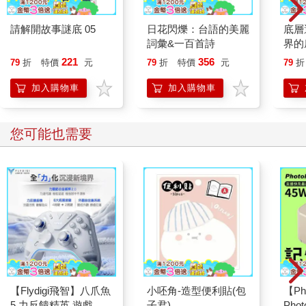
請解開故事謎底 05
日花閃爍：台語的美麗
底層
詞彙&一百首詩
界的
221
356
79
折
特價
元
79
折
特價
元
79
折
加入購物車
加入購物車
您可能也需要
【Flydigi飛智】八爪魚
小呸角-造型便利貼(包
【Ph
5 力反饋精英 遊戲手
子君)
Pho