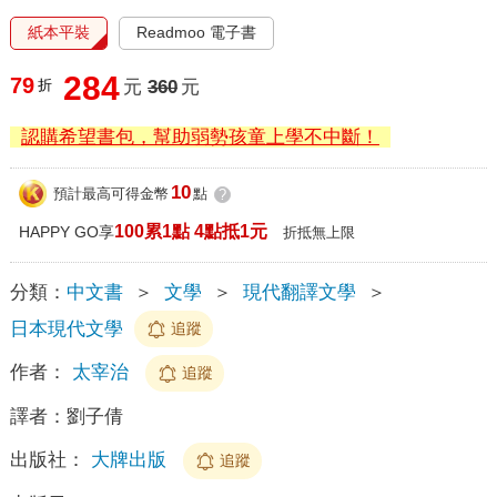
紙本平裝
Readmoo 電子書
284
79
折
元
360
元
認購希望書包，幫助弱勢孩童上學不中斷！
10
預計最高可得金幣
點
?
100累1點 4點抵1元
HAPPY GO享
折抵無上限
分類：
中文書
＞
文學
＞
現代翻譯文學
＞
日本現代文學
追蹤
作者：
太宰治
追蹤
譯者：
劉子倩
出版社：
大牌出版
追蹤