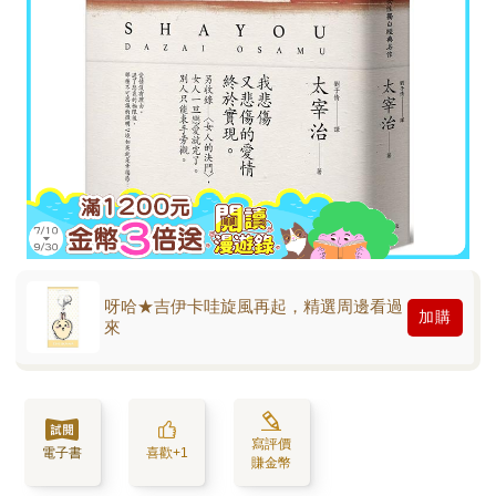
呀哈★吉伊卡哇旋風再起，精選周邊看過
加購
來
寫評價
電子書
喜歡+1
賺金幣