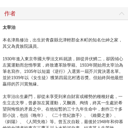
作者
太宰治
本名津島修治，出生於青森縣北津輕郡金木町的知名仕紳之家，
其父為貴族院議員。
1930年進入東京帝國大學法文科就讀，師從井伏鱒二，卻因傾心
左翼運動而怠惰學業，終致遭革除學籍。1933年開始用太宰治為
筆名寫作。1935年以短篇《逆行》入選第一屆芥川賞決選名單。
並於1939年以《女生徒》獲第四屆北村透谷獎。但始終與他最想
贏得的芥川賞無緣。
太宰治出生豪門，卻從未享受到來自財富或權勢的種種好處，一
生立志文學，曾參加左翼運動，又酗酒、殉情，終其一生處於希
望與悔恨的矛盾之中。在他短暫的三十九年生命中，創作三十多
部小說，包括《晚年》、《二十世紀旗手》、《維榮之妻》、
《斜陽》、《人間失格》等。曾五次自殺，最後於1948年和仰慕
他的女讀者於東京三鷹玉川上水投河自盡，結束其人生苦旅。