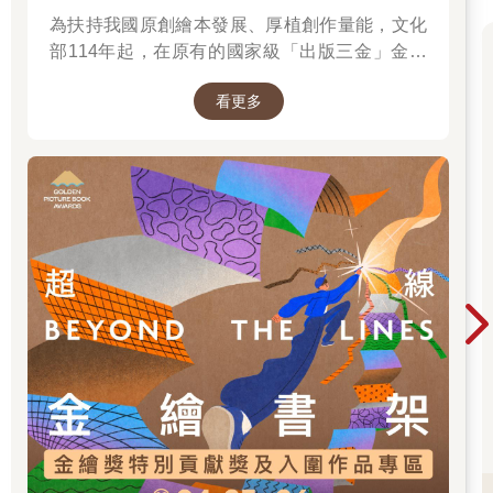
為扶持我國原創繪本發展、厚植創作量能，文化
部114年起，在原有的國家級「出版三金」金鼎
獎、金漫獎、金典獎外，新增「金繪獎」，希望
看更多
促進台灣圖文出版的多元發展。獎項分為「特別
貢獻獎」、「繪本新人獎」、「繪本編輯獎」、
「跨域應用獎」、「年度繪本獎」，以及「金繪
大獎」。