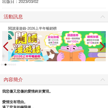
出版日：
2023/03/02
活動訊息
閱讀漫遊錄-2026上半年暢銷榜
飢
內容簡介
我悲傷又悲傷的愛情終於實現。
愛情沒有理由。
過了悲哀的極限後，