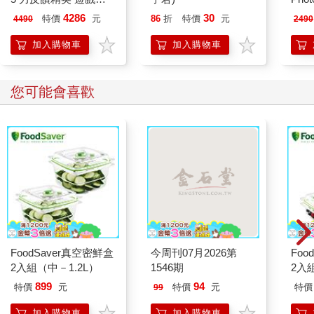
把 (國際版)
器 
4286
30
特價
元
86
折
特價
元
4490
2490
(i
加入購物車
加入購物車
您可能會喜歡
FoodSaver真空密鮮盒
今周刊07月2026第
Foo
2入組（中－1.2L）
1546期
2入
899
94
特價
元
特價
元
特價
99
加入購物車
加入購物車