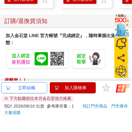
訂購/退換貨須知
加入金石堂 LINE 官方帳號『完成綁定』，隨時掌握出貨動
態：
提醒您！！
金石堂及銀行均不會請您操作ATM! 如接獲電話要求您前往
立即結帳
加入購物車
ATM提款機，請不要聽從指示，以免受騙上當！
※ 下方點圖前往本月金石堂強力推薦
退換貨須知：
預計 2026/08/10 出貨
參考庫存量：1
預訂門市商品
門市庫存
大量採購
**提醒您，鑑賞期不等於試用期，退回商品須為全新狀態**
依據「消費者保護法」第19條及行政院消費者保護處公告之
「通訊交易解除權合理例外情事適用準則」，以下商品購買