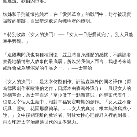
波逐流、歡愉的墮落。
姊姊和子則能懷抱純粹，在「愛與革命」的戰鬥中，封存被現實
齧咬的痕跡，自黑暗深處迎向犧牲者的黎明。
＊特別收錄〈女人的決鬥〉──「女人一旦戀愛就完了。別人只能
束手旁觀。」
「這段期間我也有種種回憶，並且將自身經歷的感懷，不讓讀者
察覺地悄悄融入故事的最底層，所以於我個人而言，我想將來這
或許會成為我深愛的作品之一。」──太宰治
〈女人的決鬥〉，是太宰仿擬創作、評論森鷗外的同名譯作（原
為德國劇作家歐連伯之作，日譯本由森鷗外譯介），展現女人的
道德革命，為太宰自述「至少做了一點新嘗試」的翻案代表作，
也是太宰個人生涯中，相對幸福安定時期的創作。「女人並不像
玩具、蘆筍、花園那麼簡單。……女人的真實，根本無法寫成小
說。」文中撲朔迷離的敘述者、對於女性心理鞭辟入裡的刻畫，
再次印證太宰治超越世代的文學魅力。