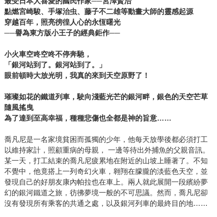
最受日本人喜愛的國民作家──宮澤賢治
點燃宮崎駿、手塚治虫、藤子不二雄等動畫大師的靈感起源
穿越百年，
照亮徬徨人心的永恆曙光
──譽為東方版小王子的經典鉅作──
小火車空咚空咚不停奔馳，
「銀河站到了。銀河站到了。」
眼前頓時大放光明，我真的來到天空原野了！
璀璨如花的鐵道列車，駛向
淺藍光芒的銀河畔，銀色的天空芒草
隨風搖曳
為了達到至高幸福，種種悲傷也全都是神的旨意……
喬凡尼是一名家境貧困而孤獨的少年，他每天放學後都必須打工
以維持家計，照顧重病的母親， 一邊等待出外捕魚的父親音訊。
某一天，打工結束的喬凡尼疲累地在附近的山坡上睡著了。不知
不覺中，他竟搭上一列奇幻火車，翱翔在朦朧的淡藍色天空，並
發現自己的好朋友康內帕拉也在車上。兩人就此展開一段繽紛夢
幻的銀河鐵道之旅，彷彿夢境一般的不可思議。然而，喬凡尼卻
沒有發現所有乘客的共通之處，以及銀河列車的最終目的地……