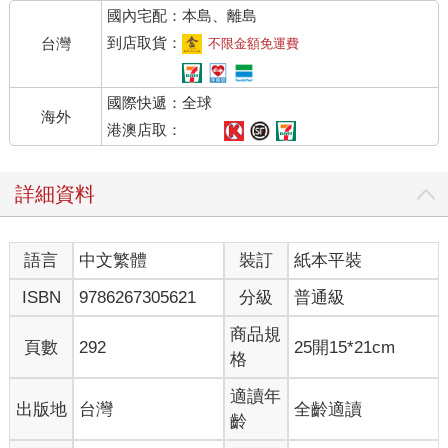
國內宅配：本島、離島
發亮。
喬凡尼發現前排座位上，有個穿著看似濕淋淋的黑色外套、身材
到店取貨：
台灣
不限金額免運費
頎長的孩子，正把頭伸出車窗向外張望。而且那孩子的肩膀形狀
好像在哪看過，這麼一想，喬凡尼頓時更加渴望知道對方是誰，
國際快遞：全球
再也按捺不住好奇。就在喬凡尼也想把頭伸出車窗時，那孩子正
海外
好把頭縮回來，朝喬凡尼看過來。
港澳店取：
原來是康帕內拉。
喬凡尼正想開口問康帕內拉「你之前就在這裡嗎」時，康帕內拉
詳細資料
已經先開口了：「大家雖然拼命跑，可是還是遲了一步。扎奈里
也是，雖然跑得很快還是沒趕上。」
喬凡尼暗想：「對了，我們現在是相約一起出來玩。」
語言
中文繁體
裝訂
紙本平裝
「那我們要不要在哪裡等他們？」喬凡尼問，結果康帕內拉說，
「扎奈里已經回去了。他爸爸來接他了。」
ISBN
9786267305621
分級
普通級
不知怎地，康帕內拉一邊這麼說，臉色卻有點發青，好像很痛
苦。於是喬凡尼也覺得好像在哪遺忘了甚麼，感覺怪怪的，遂就
商品規
頁數
292
25開15*21cm
此沉默。
格
這時康帕內拉望著窗外，已經振作起精神，興沖沖地說：「啊呀
真糟糕，我忘記帶水壺了。也忘記帶素描簿。不過沒關係。反正
適讀年
出版地
台灣
全齡適讀
馬上就到天鵝站了。我真的很喜歡看天鵝。就算天鵝飛到河流的
齡
遠處，我肯定也看得見。」之後康帕內拉把變成圓板狀的地圖轉