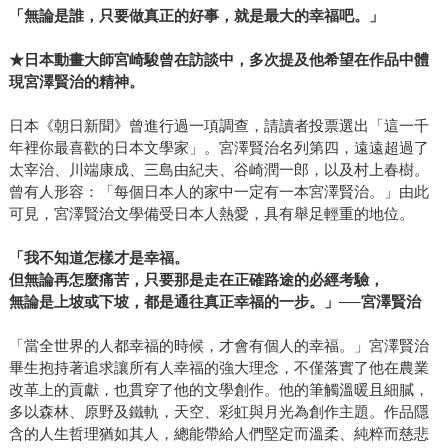
「
無論是誰，只要做真正的好事，就是最大的幸福吧。
」
★
日本動畫大師宮崎駿曾在訪談中，多次提及他希望在作品中體
現宮澤賢治的精神。
日本《朝日新聞》曾進行過一項調查，請讀者投票選出「這一千
年裡你最喜歡的日本文學家」。宮澤賢治名列第四，遠遠超過了
太宰治、川端康成、三島由紀夫、谷崎潤一郎，以及村上春樹。
曾有人形容：「每個日本人的家中一定有一本宮澤賢治。」由此
可見，宮澤賢治文學備受日本人熱愛，具有舉足輕重的地位。
「我不知道怎樣才是幸福。
但無論再怎麼痛苦，只要那是走在正確路途的必經考驗，
無論是上坡或下坡，都是通往真正幸福的一步。」──宮澤賢治
「當全世界的人都幸福的時候，才會有個人的幸福。」宮澤賢治
畢生抱持著追求讓所有人幸福的強大理念，不僅落實了他在農業
改革上的貢獻，也貫穿了他的文學創作。他的筆觸溫暖且細膩，
多以森林、原野及鐵軌，天空、彩虹與月光為創作主題。作品隱
含的人生哲理猶如其人，總能帶給人們堅定而溫柔、純粹而慈悲