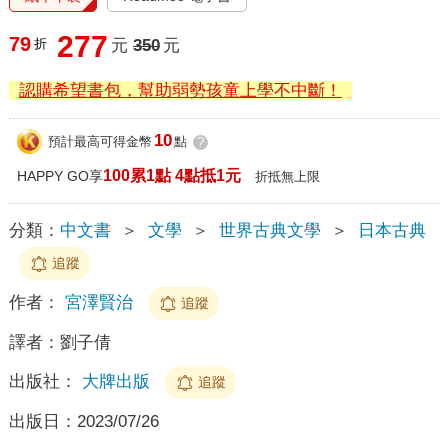
277
79
折
元
350
元
認購希望書包，幫助弱勢孩童上學不中斷！
10
預計最高可得金幣
點
?
100累1點 4點抵1元
HAPPY GO享
折抵無上限
分類：
中文書
＞
文學
＞
世界古典文學
＞
日本古典
追蹤
作者：
宮澤賢治
追蹤
譯者：
劉子倩
出版社：
大牌出版
追蹤
出版日：
2023/07/26