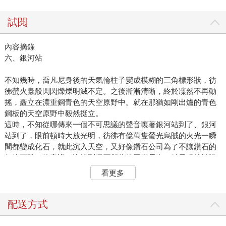
試閱
內容摘錄
六、銀河站
不知幾時，喬凡尼身後的天氣輪柱子變成模糊的三角標形狀，彷
彿螢火蟲般閃閃爍爍明滅不定。之後漸漸清晰，終於凜然不再動
搖，矗立在濃重鋼青色的天空原野中。就在那猶如剛出爐的青色
鋼板的天空原野中毅然挺立。
這時，不知從哪傳來一個不可思議的聲音嚷著銀河站到了、銀河
站到了，眼前頓時大放光明，彷彿有億萬隻螢光烏賊的火光一瞬
間都變成化石，就此沉入天空，又好像鑽石公司為了不讓鑽石的
價格下跌，故意謊稱沒挖到鑽石卻偷偷囤貨居奇，結果猛然被誰
打翻了鑽石，一下子撒滿一地，眼前倏然亮起，令喬凡尼不禁一
看更多
再揉眼睛。
驀然回神才發現，打從剛才，喬凡尼搭乘的小火車就在空咚空咚
不停奔馳。喬凡尼此刻竟然真的坐在夜間輕軌火車亮著成排小黃
配送方式
燈的車廂內，從車窗望著外面。車廂中，鋪著藍色天鵝絨的座椅
空蕩蕩的，對面漆成鼠灰色的壁面，有二顆巨大的黃銅按鈕閃閃