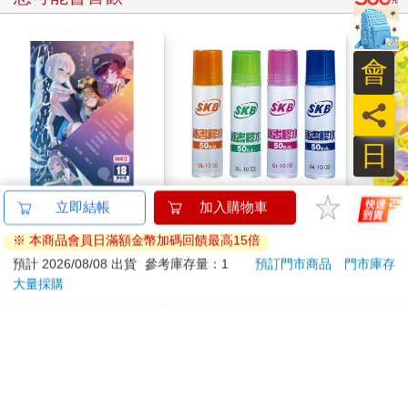
會
員
日
水平檔案-色・愛・
SKB GL-10膠水50cc(4
【電
立即結帳
加入購物車
落・夢-總集篇
版)隨機出貨
子
※ 本商品會員日滿額金幣加碼回饋最高15倍
480
11
特價
元
92
折
特價
元
特價
預計 2026/08/08 出貨
參考庫存量：1
預訂門市商品
門市庫存
大量採購
預購限定
加入購物車
訂購/退換貨須知
加入金石堂 LINE 官方帳號『完成綁定』，隨時掌握出貨動