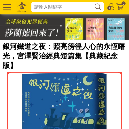
0
銀河鐵道之夜：照亮徬徨人心的永恆曙
光，宮澤賢治經典短篇集【典藏紀念
版】