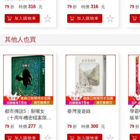
「哈利路亞，哈利路亞。」前方和後方紛紛響起聲音。轉頭一
誰都能自在相處
316
316
79
折
特價
元
79
折
特價
元
79
折
看，只見車廂內的旅客全都筆直站起，任由衣服的皺褶垂落，將
黑色聖經抱在胸前，或是掛著水晶串珠，虔誠地交握十指對著那
加入購物車
加入購物車
個方向禱告。喬凡尼二人也不禁肅然立正。康帕內拉的臉頰就像
熟透的紅蘋果，似乎閃耀美麗的光輝。
之後小島與十字架就這樣漸漸流逝到火車後方了。
其他人也買
而對岸，也發出朦朧的淡藍光芒，不時似乎還是有芒草在風中翻
飛，只見銀光倏然模糊，彷彿被誰吹了一口氣，還有無數的龍膽
花在草叢中忽隱忽現彷彿是溫柔的鬼火。
但那也只是電光石火間，天河與火車之間被成排的芒草遮住，天
鵝島雖然還在後方出現過二次，但隨即變得極遠極小，宛如圖
畫，芒草也沙沙搖曳，終於完全看不見了。喬凡尼的後面，不知
幾時坐了一個身材修長一襲黑衣看似天主教派的修女，一直安靜
低垂著渾圓的碧眼，彷彿在虔誠傾聽甚麼話語或聲音自遠方傳
來。旅客們靜靜回到位子，喬凡尼二人也懷著滿腔類似悲傷的新
感覺，悄聲交換著無意義的對話。
都市傳說5：裂嘴女
臺灣漫遊錄
學霸
「馬上就要到天鵝站了吧。」
（十周年機密檔案限量
級單
「對，十一點整抵達。」
典藏版）
零失
277
300
79
折
特價
元
79
折
特價
元
79
折
一次
「Yo
加入購物車
加入購物車