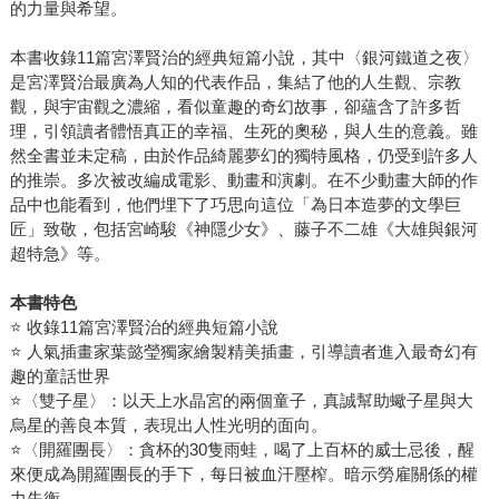
的力量與希望。
本書收錄11篇宮澤賢治的經典短篇小說，其中〈銀河鐵道之夜〉
是宮澤賢治最廣為人知的代表作品，集結了他的人生觀、宗教
觀，與宇宙觀之濃縮，看似童趣的奇幻故事，卻蘊含了許多哲
理，引領讀者體悟真正的幸福、生死的奧秘，與人生的意義。雖
然全書並未定稿，由於作品綺麗夢幻的獨特風格，仍受到許多人
的推崇。多次被改編成電影、動畫和演劇。在不少動畫大師的作
品中也能看到，他們埋下了巧思向這位「為日本造夢的文學巨
匠」致敬，包括宮崎駿《神隱少女》、藤子不二雄《大雄與銀河
超特急》等。
本書特色
⭐ 收錄11篇宮澤賢治的經典短篇小說
⭐ 人氣插畫家葉懿瑩獨家繪製精美插畫，引導讀者進入最奇幻有
趣的童話世界
⭐〈雙子星〉：以天上水晶宮的兩個童子，真誠幫助蠍子星與大
烏星的善良本質，表現出人性光明的面向。
⭐〈開羅團長〉：貪杯的30隻雨蛙，喝了上百杯的威士忌後，醒
來便成為開羅團長的手下，每日被血汗壓榨。暗示勞雇關係的權
力失衡。