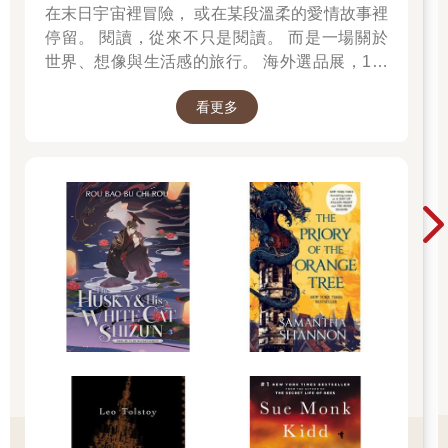
近處的顯得巨大，遠處的發出橙色與黃色光芒格外清晰，近處的
在末日宇宙裡冒險， 或在某段溫柔的愛情故事裡
發出淡藍色光芒略顯模糊，或三角形或方形，或為閃電或鎖鏈
停留。 閱讀，從來不只是閱讀。 而是一場關於
形，形形色色各不相同，在整片原野上發光。喬凡尼簡直興奮極
世界、想像與生活感的旅行。 海外選品展，1折
了，拼命甩頭。那一刻，美麗原野中閃耀藍色與橙色各種光芒的
起 限量空運商品，先搶先贏 週週商品更新
三角標好像也在呼吸，隨之微微搖晃顫動。
看更多
「我真的已經來到天空原野了。」喬凡尼說。
「而且這輛火車沒有燒煤炭。」喬凡尼伸出左手，從車窗看著前
方說。
「大概是燃燒酒精或用電力吧。」康帕內拉說。
空咚空咚空咚，這輛美麗的小火車奔馳在隨風翻飛的天空芒草
中，奔馳在天河之水及三角點的淡藍色微光中，永無止境地不斷
奔馳。
「啊，龍膽花開了，已經是秋天了呢。」康帕內拉指著窗外說。
鐵軌邊的低矮草叢中，開著彷彿是用月長石鐫刻的美麗紫色龍膽
花。
「我可以表演跳下車去摘那朵花，然後再跳上車給你看。」喬凡
尼躍躍欲試說。
「不行。花早已落到火車後面一大截了。」
康帕內拉話還沒說完，下一朵龍膽花又光華耀眼地閃過窗外。
正在這麼想時，無數的黃底杯狀龍膽花已一朵接一朵如湧泉如暴
雨般掠過眼前，成排的三角標似煙霧又似烈焰，越發閃亮地挺