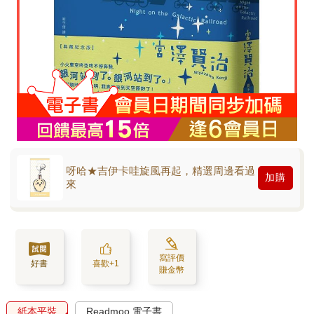
呀哈★吉伊卡哇旋風再起，精選周邊看過
加購
來
寫評價
好書
喜歡+1
賺金幣
紙本平裝
Readmoo 電子書