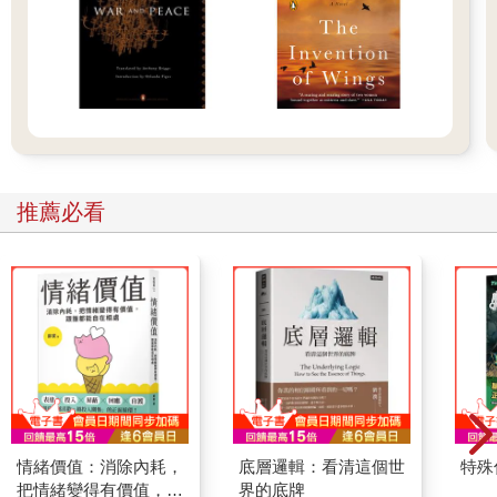
立。
……
「媽媽會原諒我嗎？」
康帕內拉忽然像豁出去似地，有點結巴地激動說道。
喬凡尼想，
（啊，對了，我的媽媽，此刻就在那遙遠如一粒微塵的橘色三角
標一帶惦記著我。）於是他也怔忡地沉默了。
推薦必看
「只要媽媽真的能夠幸福，我甚麼都願意做。可是，到底怎樣才
是媽媽最大的幸福呢？」康帕內拉看起來好像正在拼命忍住想哭
的衝動。
「你媽媽又沒有遭遇甚麼不幸！」喬凡尼吃驚地大叫。
「我不知道。只是，無論是誰，只要做真正的好事，就是最大的
幸福吧。所以，我想媽媽應該會原諒我。」康帕內拉看起來好像
真的下定了某種決心。
頓時，車內亮起白光。定睛一看，好似匯集了鑽石及草上露珠乃
至所有美好事物般璀璨的銀河河床上，河水無聲無形地流過，在
那水流中央，只見一座小島朦朧散發淡藍光暈。那座島的平坦頂
端，豎立著令人眼睛為之一亮的莊嚴白色十字架，就像是用冰凍
情緒價值：消除內耗，
底層邏輯：看清這個世
特殊傳
的北極雲朵鑄造而成，發出凜然的金色光環，靜謐地永恆佇立。
把情緒變得有價值，跟
界的底牌