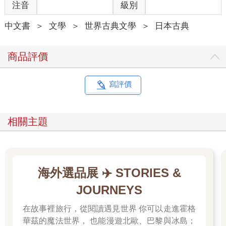
注音
級別
來轉去一直打量。在那地圖中，沿著白色的天河左岸的確有一條
鐵軌不斷往南延伸。而那個地圖最了不起的地方，就是漆黑如夜
中文書
＞
文學
＞
世界古典文學
＞
日本古典
的圓盤上，每個車站及三角標、泉水，與森林，都分別鑲嵌了藍
色、橘色與綠色的美麗光芒。喬凡尼覺得好像在哪看過那個地
圖。
商品評價
「你這份地圖是在哪買的？這是黑曜石做的吧？」喬凡尼問。
「我在銀河車站拿到的。你沒有嗎？」
「噢，我大概是錯過了銀河站吧。我們現在的位置，是這裡
寫評價
吧？」
喬凡尼指著寫有天鵝的車站標誌的北邊。
「沒錯。咦，那個河岸是月夜嗎？」
相關主題
朝那邊一看，發出淺藍光芒的銀河畔，一整片銀色的天空芒草正
隨風沙沙起伏搖曳，掀起陣陣波浪。
「不是月夜喔。那是銀河，所以才會發光。」喬凡尼說，他忽然
開心得很想跳起來，他叩叩跺腳，把頭伸出車窗，高亢地吹起
海外選品展 ✈️ STORIES &
〈星星巡行之歌〉的旋律，一邊拼命伸長脖子試圖看清天河之
水，起初怎麼看都看不分明。但是漸漸定睛望去，可以看出那清
JOURNEYS
澈的河水比玻璃和氫氣更加晶瑩剔透，許是眼睛的錯覺，不時好
像還會掀起紫色微波或像彩虹一樣閃爍光芒，然後就此無聲流
在故事裡旅行，從閱讀遇見世界 你可以走進霍格
逝。原野上到處都有美麗的磷光三角標豎立。遠處的看似渺小，
華茲的魔法世界， 也能漫遊北歐、巴黎與冰島；