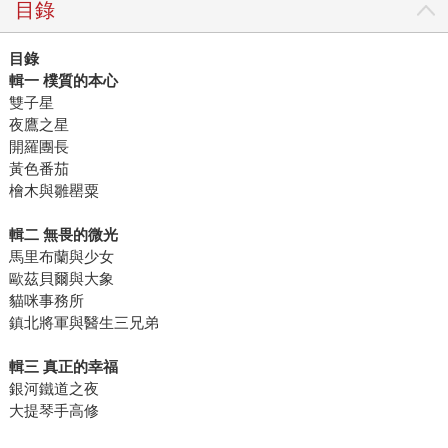
目錄
目錄
輯一
樸質的本心
雙子星
夜鷹之星
開羅團長
黃色番茄
檜木與雛罌粟
輯二
無畏的微光
馬里布蘭與少女
歐茲貝爾與大象
貓咪事務所
鎮北將軍與醫生三兄弟
輯三
真正的幸福
銀河鐵道之夜
大提琴手高修