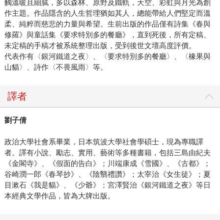
觸溫暖且細膩，多以森林、原野及鐵軌，天空、彩虹與月光為創
作主題。作品隱含的人生哲理猶如其人，總能帶給人們堅定而溫
柔、純粹而慈悲的力量與希望。生前出版的作品僅有詩集《春與
修羅》與童話集《要求特別多的餐廳》，直到死後，所有定稿、
未定稿的手稿才被系統整理出版，受到後世文壇高度評價。
代表作有〈銀河鐵道之夜〉、〈要求特別多的餐廳〉、〈橡果與
山貓〉、詩作〈不畏風雨〉等。
譯者
劉子倩
政治大學社會系畢業，日本筑波大學社會學碩士，現為專職譯
者。譯有小說、勵志、實用、藝術等多種書籍，包括三島由紀夫
《金閣寺》、《假面的告白》；川端康成《雪國》、《古都》；
谷崎潤一郎《春琴抄》、《陰翳禮讚》；太宰治《女生徒》；夏
目漱石《我是貓》、《少爺》；宮澤賢治《銀河鐵道之夜》等日
本經典文學作品，皆為大牌出版。