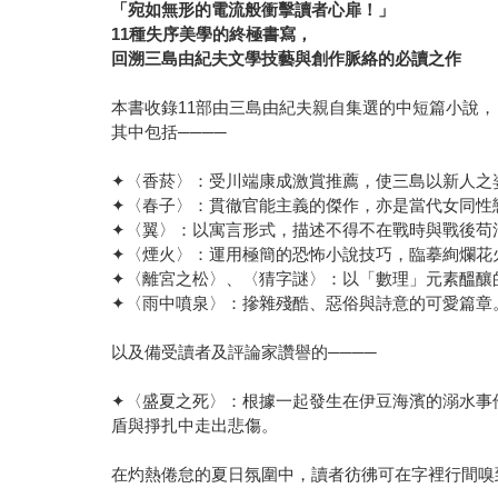
「宛如無形的電流般衝擊讀者心扉！」
11種失序美學的終極書寫，
回溯三島由紀夫文學技藝與創作脈絡的必讀之作
本書收錄11部由三島由紀夫親自集選的中短篇小說，
其中包括────
✦〈香菸〉：受川端康成激賞推薦，使三島以新人之
✦〈春子〉：貫徹官能主義的傑作，亦是當代女同性
✦〈翼〉：以寓言形式，描述不得不在戰時與戰後苟
✦〈煙火〉：運用極簡的恐怖小說技巧，臨摹絢爛花
✦〈離宮之松〉、〈猜字謎〉：以「數理」元素醞釀
✦〈雨中噴泉〉：摻雜殘酷、惡俗與詩意的可愛篇章
以及備受讀者及評論家讚譽的────
✦〈盛夏之死〉：根據一起發生在伊豆海濱的溺水事
盾與掙扎中走出悲傷。
在灼熱倦怠的夏日氛圍中，讀者彷彿可在字裡行間嗅