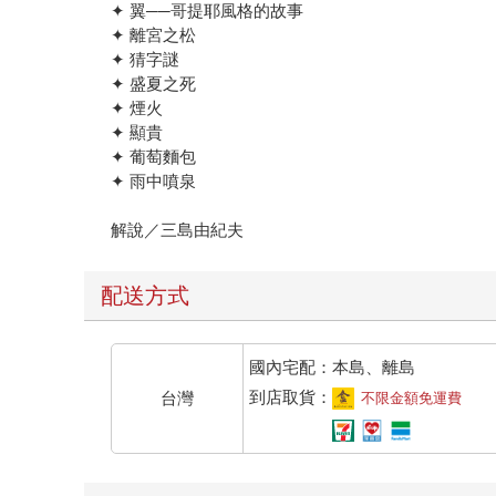
✦ 翼──哥提耶風格的故事
✦ 離宮之松
✦ 猜字謎
✦ 盛夏之死
✦ 煙火
✦ 顯貴
✦ 葡萄麵包
✦ 雨中噴泉
解說／三島由紀夫
配送方式
國內宅配：本島、離島
到店取貨：
台灣
不限金額免運費