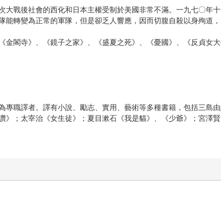
次大戰後社會的西化和日本主權受制於美國非常不滿。一九七〇年十
隊能轉變為正常的軍隊，但是卻乏人響應，因而切腹自殺以身殉道，
《金閣寺》、《鏡子之家》、《盛夏之死》、《憂國》、《反貞女大
為專職譯者。譯有小說、勵志、實用、藝術等多種書籍，包括三島由
讚》；太宰治《女生徒》；夏目漱石《我是貓》、《少爺》；宮澤賢