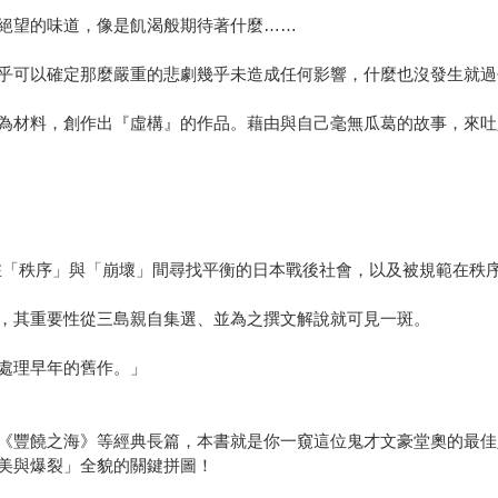
絕望的味道，像是飢渴般期待著什麼……
乎可以確定那麼嚴重的悲劇幾乎未造成任何影響，什麼也沒發生就過
為材料，創作出『虛構』的作品。藉由與自己毫無瓜葛的故事，來吐
在「秩序」與「崩壞」間尋找平衡的日本戰後社會，以及被規範在秩
，其重要性從三島親自集選、並為之撰文解說就可見一斑。
處理早年的舊作。」
《豐饒之海》等經典長篇，本書就是你一窺這位鬼才文豪堂奧的最佳
美與爆裂」全貌的關鍵拼圖！