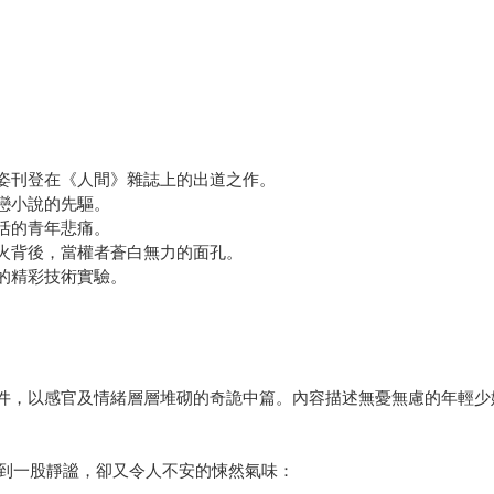
姿刊登在《人間》雜誌上的出道之作。
戀小說的先驅。
活的青年悲痛。
火背後，當權者蒼白無力的面孔。
的精彩技術實驗。
。
件，以感官及情緒層層堆砌的奇詭中篇。內容描述無憂無慮的年輕少
到一股靜謐，卻又令人不安的悚然氣味：