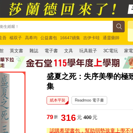
圭吾
楊双子
高希均
公益書包
16647續集
吉伊卡哇
通靈藥師
路邊攤新作
馬斯克
玩具總動員5
超慢跑
館
英文書
雜誌
電子書
文具
玩具親子
3C電玩
家
盛夏之死：失序美學的極
集
紙本平裝
Readmoo 電子書
316
79
折
元
400
元
認購希望書包，幫助弱勢孩童上學不