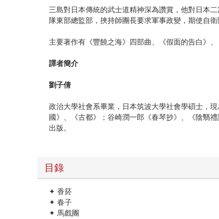
三島對日本傳統的武士道精神深為讚賞，他對日本二
隊東部總監部，挾持師團長要求軍事政變，期使自衛
主要著作有《豐饒之海》四部曲、《假面的告白》、
譯者簡介
劉子倩
政治大學社會系畢業，日本筑波大學社會學碩士，現
國》、《古都》；谷崎潤一郎《春琴抄》、《陰翳禮
出版。
目錄
✦ 香菸
✦ 春子
✦ 馬戲團