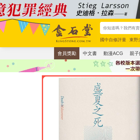
國中自修評量
東野
唯紅花綻放
奧德賽
會員獎勵
中文書
動漫ACG
親子