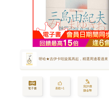
呀哈★吉伊卡哇旋風再起，精選周邊看過來
寫評價
電子書
喜歡+1
賺金幣