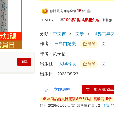
15
預計最高可得金幣
點
?
100累1點 4點抵1元
HAPPY GO享
折抵無
分類：
中文書
＞
文學
＞
世界古典
作者：
三島由紀夫
追蹤
?
譯者：
劉子倩
加購
出版社：
大牌出版
追蹤
?
出版日：
2023/08/23
立即結帳
加入購物車
※ 本商品會員日滿額金幣加碼回饋最高15倍
預計 2026/08/08 出貨
參考庫存量：2
預訂