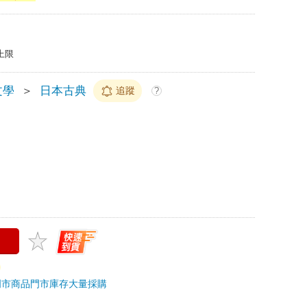
上限
文學
＞
日本古典
追蹤
?
門市商品
門市庫存
大量採購