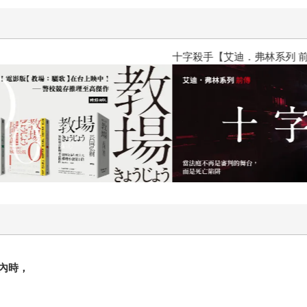
十字殺手【艾迪．弗林系列 前傳
內時，