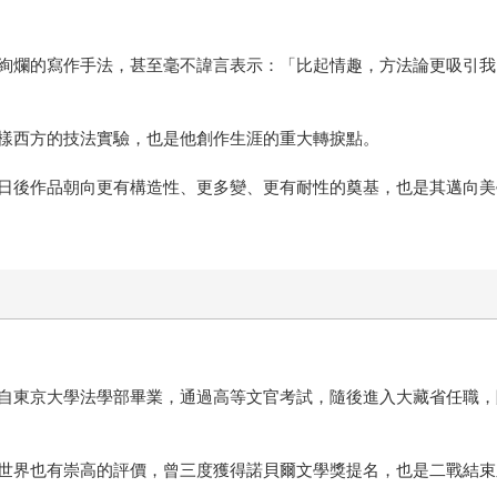
絢爛的寫作手法，甚至毫不諱言表示：「比起情趣，方法論更吸引我
樣西方的技法實驗，也是他創作生涯的重大轉捩點。
日後作品朝向更有構造性、更多變、更有耐性的奠基，也是其邁向美
自東京大學法學部畢業，通過高等文官考試，隨後進入大藏省任職，
世界也有崇高的評價，曾三度獲得諾貝爾文學獎提名，也是二戰結束