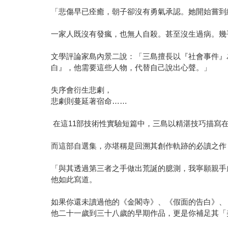
「悲傷早已痊癒，朝子卻沒有勇氣承認。她開始嘗到
一家人既沒有發瘋，也無人自殺。甚至沒生過病。幾
文學評論家島內景二說：「三島擅長以『社會事件』
白』，他需要這些人物，代替自己說出心聲。」
失序會衍生悲劇，
悲劇則蔓延著宿命……
在這11部技術性實驗短篇中，三島以精湛技巧描寫
而這部自選集，亦堪稱是回溯其創作軌跡的必讀之作
「與其透過第三者之手做出荒誕的臆測，我寧願親手
他如此寫道。
如果你還未讀過他的《金閣寺》、《假面的告白》、
他二十一歲到三十八歲的早期作品，更是你補足其「