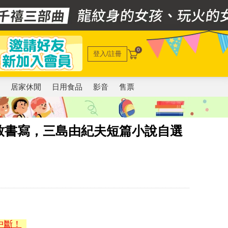
0
登入/註冊
電
居家休閒
日用食品
影音
售票
致書寫，三島由紀夫短篇小說自選
中斷！