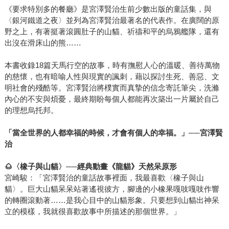
《要求特別多的餐廳》是宮澤賢治生前少數出版的童話集，與
〈銀河鐵道之夜〉並列為宮澤賢治最著名的代表作。在廣闊的原
野之上，有著挺著滾圓肚子的山貓、祈禱和平的烏鴉艦隊，還有
出沒在滑床山的熊……
本書收錄18篇天馬行空的故事，時有撫慰人心的溫暖、善待萬物
的慈懷，也有暗喻人性與現實的諷刺，藉以探討生死、善惡、文
明社會的殘酷等。宮澤賢治將樸實而真摯的信念寄託筆尖，洗滌
內心的不安與煩憂，最終期盼每個人都能再次築出一片屬於自己
的理想烏托邦。
「當全世界的人都幸福的時候，才會有個人的幸福。」──宮澤賢
治
🌰
〈橡子與山貓〉──經典動畫《龍貓》天然呆原形
宮崎駿：「宮澤賢治的童話故事裡面，我最喜歡〈橡子與山
貓〉。巨大山貓呆呆站著遙視彼方，腳邊的小橡果嘎吱嘎吱作響
的轉圈滾動著……是我心目中的山貓形象。只要想到山貓出神呆
立的模樣，我就很喜歡故事中所描述的那個世界。」