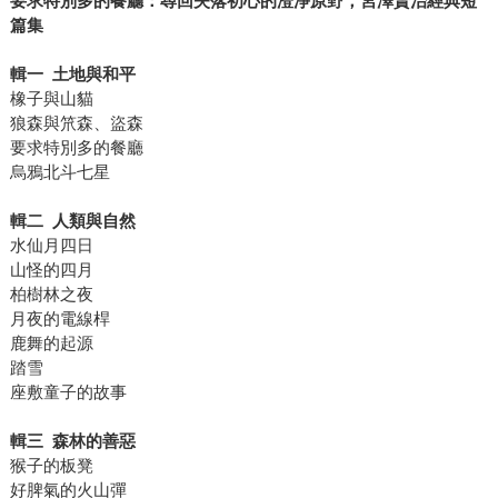
要求特別多的餐廳：尋回失落初心的澄淨原野，宮澤賢治經典短
篇集
輯一
土地與和平
橡子與山貓
狼森與笊森、盜森
要求特別多的餐廳
烏鴉北斗七星
輯二
人類與自然
水仙月四日
山怪的四月
柏樹林之夜
月夜的電線桿
鹿舞的起源
踏雪
座敷童子的故事
輯三
森林的善惡
猴子的板凳
好脾氣的火山彈