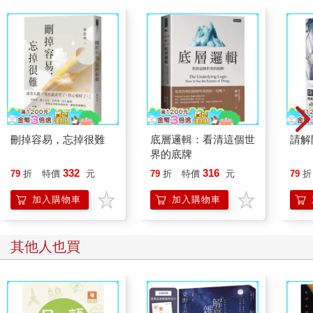
刪掉容易，忘掉很難
底層邏輯：看清這個世
請解
界的底牌
332
316
79
折
特價
元
79
折
特價
元
79
折
加入購物車
加入購物車
其他人也買