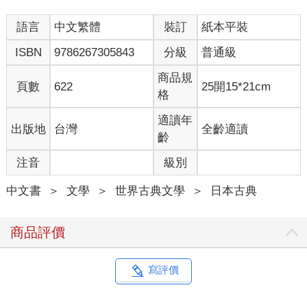
語言
中文繁體
裝訂
紙本平裝
ISBN
9786267305843
分級
普通級
商品規
頁數
622
25開15*21cm
格
適讀年
出版地
台灣
全齡適讀
齡
注音
級別
中文書
＞
文學
＞
世界古典文學
＞
日本古典
商品評價
寫評價