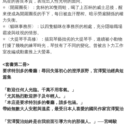
烏星的善良本質，表現出人性光明的面向。
⭐〈開羅團長〉：貪杯的30隻雨蛙，喝了上百杯的威士忌後，醒
來便成為開羅團長的手下，每日被血汗壓榨。暗示勞雇關係的權
力失衡。
⭐〈貓咪事務所〉：以四隻貓咪在事務所的相處，充分隱喻職場
霸凌與歧視的情形。
⭐〈大提琴手高修〉：描寫琴藝拙劣的大提琴手，連續被小動物
打擾了幾晚的練琴時光，琴技有了不同的變化。曾被吉卜力工作
室改編成動畫推上大螢幕。
<
套書第二冊
>
要求特別多的餐廳：尋回失落初心的澄淨原野，宮澤賢治經典短
篇集
「歡迎任何人光臨。千萬不用客氣。」
「尤其熱烈歡迎胖子及年輕人。」
「本店是要求特別多的餐廳，請多包涵。」
帶給無數大人安慰與溫柔，最受日本人喜愛的國民作家宮澤賢治
「宮澤賢治始終是在我前面引導方向的那個人。」──宮崎駿