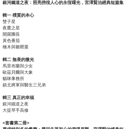
銀河鐵道之夜：照亮徬徨人心的永恆曙光，宮澤賢治經典短篇集
輯一
樸質的本心
雙子星
夜鷹之星
開羅團長
黃色番茄
檜木與雛罌粟
輯二
無畏的微光
馬里布蘭與少女
歐茲貝爾與大象
貓咪事務所
鎮北將軍與醫生三兄弟
輯三
真正的幸福
銀河鐵道之夜
大提琴手高修
<
套書第二冊
>