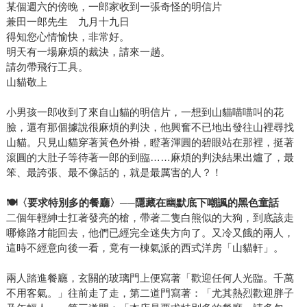
某個週六的傍晚，一郎家收到一張奇怪的明信片
兼田一郎先生 九月十九日
得知您心情愉快，非常好。
明天有一場麻煩的裁決，請來一趟。
請勿帶飛行工具。
山貓敬上
小男孩一郎收到了來自山貓的明信片，一想到山貓喵喵叫的花
臉，還有那個據說很麻煩的判決，他興奮不已地出發往山裡尋找
山貓。只見山貓穿著黃色外褂，瞪著渾圓的碧眼站在那裡，挺著
滾圓的大肚子等待著一郎的到臨……麻煩的判決結果出爐了，最
笨、最誇張、最不像話的，就是最厲害的人？！
🍽
〈要求特別多的餐廳〉──隱藏在幽默底下嘲諷的黑色童話
二個年輕紳士扛著發亮的槍，帶著二隻白熊似的大狗，到底該走
哪條路才能回去，他們已經完全迷失方向了。又冷又餓的兩人，
這時不經意向後一看，竟有一棟氣派的西式洋房「山貓軒」。
兩人踏進餐廳，玄關的玻璃門上便寫著「歡迎任何人光臨。千萬
不用客氣。」往前走了走，第二道門寫著：「尤其熱烈歡迎胖子