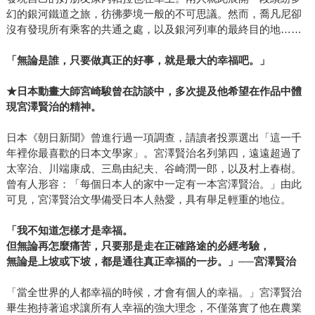
幻的銀河鐵道之旅，彷彿夢境一般的不可思議。然而，喬凡尼卻
沒有發現所有乘客的共通之處，以及銀河列車的最終目的地……
「
無論是誰，只要做真正的好事，就是最大的幸福吧。
」
★
日本動畫大師宮崎駿曾在訪談中，多次提及他希望在作品中體
現宮澤賢治的精神。
日本《朝日新聞》曾進行過一項調查，請讀者投票選出「這一千
年裡你最喜歡的日本文學家」。宮澤賢治名列第四，遠遠超過了
太宰治、川端康成、三島由紀夫、谷崎潤一郎，以及村上春樹。
曾有人形容：「每個日本人的家中一定有一本宮澤賢治。」由此
可見，宮澤賢治文學備受日本人熱愛，具有舉足輕重的地位。
「我不知道怎樣才是幸福。
但無論再怎麼痛苦，只要那是走在正確路途的必經考驗，
無論是上坡或下坡，都是通往真正幸福的一步。」──宮澤賢治
「當全世界的人都幸福的時候，才會有個人的幸福。」宮澤賢治
畢生抱持著追求讓所有人幸福的強大理念，不僅落實了他在農業