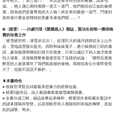
及年輕人。」第三道門：「本店是要求特別多的餐廳，請多包
涵。」兩人滿心期待推開一道又一道門，他們相信自己如此被禮
遇，因為他們是最尊貴的大人物！終於來到最後一道門，門後到
底有著什麼金碧輝煌的景象等著他們呢……？
❄
〈踏雪〉──
25
歲刊登《愛國婦人》雜誌，賢治生前唯一獲得稿
費的珍貴之作
「硬雪硬邦邦，凍雪冰涼涼！」皎潔巨大的滿月靜靜從冰上山升
起，雪地晶瑩發出藍光。四郎和妹妹寬子，應小狐狸紺三郎的邀
請，參加狐狸舉辦的幻燈片欣賞會，只有11歲以下的人族才能拿
到入場卷。這場狐狸聚會最後宣告了這樣的結論：「聰明且毫無
醉意的人族孩童吃了我們狐族做的食物。我相信各位今後即使長
大了，也能不說謊不嫉妒。」
🌲
本書特色
● 收錄宮澤賢治18篇最具想像力的經典短篇。
● 精選5篇作品，由人氣插畫家葉懿瑩繪製插畫。
● 全書分成三輯，細品故事起承轉和，將發現作者暗藏在童話中
的諸多隱喻與智慧，以及期盼所有人都能得到幸福的胸懷，是如
此的誠摯、雋永。