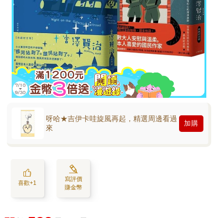
呀哈★吉伊卡哇旋風再起，精選周邊看過
加購
來
寫評價
喜歡+1
賺金幣