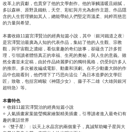
改革上的貢獻，也貫穿了他的文學創作。他的筆觸溫暖且細膩，
多以森林、原野及鐵軌，天空、彩虹與月光為創作主題。作品隱
含的人生哲理猶如其人，總能帶給人們堅定而溫柔、純粹而慈悲
的力量與希望。
本書收錄11篇宮澤賢治的經典短篇小說，其中〈銀河鐵道之夜〉
是宮澤賢治最廣為人知的代表作品，集結了他的人生觀、宗教
觀，與宇宙觀之濃縮，看似童趣的奇幻故事，卻蘊含了許多哲
理，引領讀者體悟真正的幸福、生死的奧秘，與人生的意義。雖
然全書並未定稿，由於作品綺麗夢幻的獨特風格，仍受到許多人
的推崇。多次被改編成電影、動畫和演劇。在不少動畫大師的作
品中也能看到，他們埋下了巧思向這位「為日本造夢的文學巨
匠」致敬，包括宮崎駿《神隱少女》、藤子不二雄《大雄與銀河
超特急》等。
本書特色
⭐ 收錄11篇宮澤賢治的經典短篇小說
⭐ 人氣插畫家葉懿瑩獨家繪製精美插畫，引導讀者進入最奇幻有
趣的童話世界
⭐〈雙子星〉：以天上水晶宮的兩個童子，真誠幫助蠍子星與大