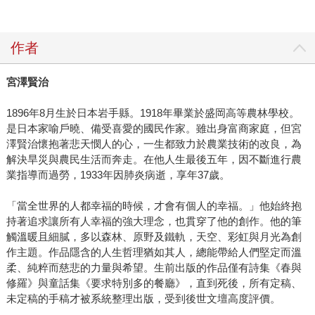
作者
宮澤賢治
1896年8月生於日本岩手縣。1918年畢業於盛岡高等農林學校。
是日本家喻戶曉、備受喜愛的國民作家。雖出身富商家庭，但宮
澤賢治懷抱著悲天憫人的心，一生都致力於農業技術的改良，為
解決旱災與農民生活而奔走。在他人生最後五年，因不斷進行農
業指導而過勞，1933年因肺炎病逝，享年37歲。
「當全世界的人都幸福的時候，才會有個人的幸福。」他始終抱
持著追求讓所有人幸福的強大理念，也貫穿了他的創作。他的筆
觸溫暖且細膩，多以森林、原野及鐵軌，天空、彩虹與月光為創
作主題。作品隱含的人生哲理猶如其人，總能帶給人們堅定而溫
柔、純粹而慈悲的力量與希望。生前出版的作品僅有詩集《春與
修羅》與童話集《要求特別多的餐廳》，直到死後，所有定稿、
未定稿的手稿才被系統整理出版，受到後世文壇高度評價。