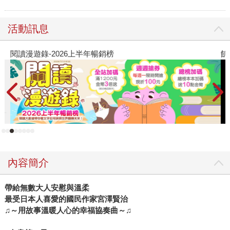
活動訊息
閱讀漫遊錄-2026上半年暢銷榜
飢
內容簡介
帶給無數大人安慰與溫柔
最受日本人喜愛的國民作家宮澤賢治
♫
～用故事溫暖人心的幸福協奏曲～
♫