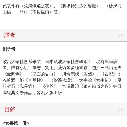
代表作有〈銀河鐵道之夜〉、〈要求特別多的餐廳〉、〈橡果與
山貓〉、詩作〈不畏風雨〉等。
譯者
劉子倩
政治大學社會系畢業，日本筑波大學社會學碩士，現為專職譯
者。譯有小說、勵志、實用、藝術等多種書籍，包括三島由紀夫
《金閣寺》、《假面的告白》；川端康成《雪國》、《古都》；
谷崎潤一郎《春琴抄》、《陰翳禮讚》；太宰治《女生徒》；夏
目漱石《我是貓》、《少爺》；宮澤賢治《銀河鐵道之夜》等日
本經典文學作品，皆為大牌出版。
目錄
<
套書第一冊
>