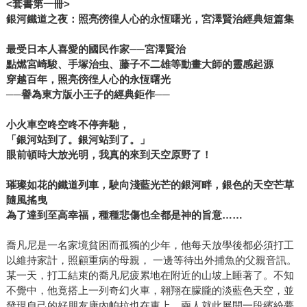
<
套書第一冊
>
銀河鐵道之夜：照亮徬徨人心的永恆曙光，宮澤賢治經典短篇集
最受日本人喜愛的國民作家──宮澤賢治
點燃宮崎駿、手塚治虫、藤子不二雄等動畫大師的靈感起源
穿越百年，
照亮徬徨人心的永恆曙光
──譽為東方版小王子的經典鉅作──
小火車空咚空咚不停奔馳，
「銀河站到了。銀河站到了。」
眼前頓時大放光明，我真的來到天空原野了！
璀璨如花的鐵道列車，駛向
淺藍光芒的銀河畔，銀色的天空芒草
隨風搖曳
為了達到至高幸福，種種悲傷也全都是神的旨意……
喬凡尼是一名家境貧困而孤獨的少年，他每天放學後都必須打工
以維持家計，照顧重病的母親， 一邊等待出外捕魚的父親音訊。
某一天，打工結束的喬凡尼疲累地在附近的山坡上睡著了。不知
不覺中，他竟搭上一列奇幻火車，翱翔在朦朧的淡藍色天空，並
發現自己的好朋友康內帕拉也在車上。兩人就此展開一段繽紛夢