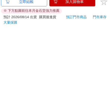
她眼中的世界 DVD
【日本 PAISELY 】 圖
吉伊
立即結帳
加入購物車
騰 涼感毛巾 (3色可選)
※ 下方點圖前往本月金石堂強力推薦
涼感毛巾 涼感巾 冰涼
399
499
特價
元
59
折
特價
元
96
折
巾 日本涼感毛巾 運動
預計 2026/08/14 出貨
購買後進貨
預訂門市商品
門市庫存
毛巾
大量採購
加入購物車
加入購物車
訂購/退換貨須知
加入金石堂 LINE 官方帳號『完成綁定』，隨時掌握出貨動
態：
提醒您！！
金石堂及銀行均不會請您操作ATM! 如接獲電話要求您前往
ATM提款機，請不要聽從指示，以免受騙上當！