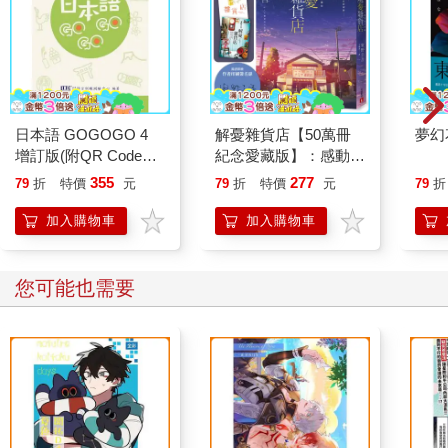
日本語 GOGOGO 4
解憂雜貨店【50萬冊
夢幻
增訂版(附QR Code音
紀念愛藏版】：感動全
檔)
球1,400 萬人的奇蹟之
355
277
79
折
特價
元
79
折
特價
元
79
折
書，東野圭吾最令人感
動落淚的作品！（附首
加入購物車
加入購物車
刷限定特典「經典封面
集錦明信片」）
您可能也需要