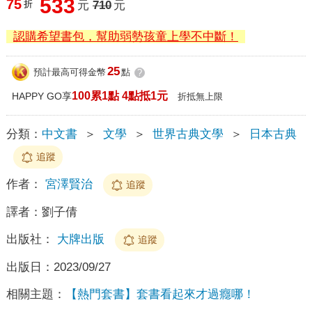
533
75
折
元
710
元
認購希望書包，幫助弱勢孩童上學不中斷！
25
預計最高可得金幣
點
?
100累1點 4點抵1元
HAPPY GO享
折抵無上限
分類：
中文書
＞
文學
＞
世界古典文學
＞
日本古典
追蹤
作者：
宮澤賢治
追蹤
譯者：
劉子倩
出版社：
大牌出版
追蹤
出版日：
2023/09/27
相關主題：
【熱門套書】套書看起來才過癮哪！