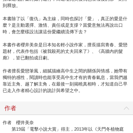
到釋放。
本書除了以「復仇」為主線，同時也探討「愛」，真正的愛是什
麼？是主動選擇、激情、責任或是支撐？當愛意無法再說出口
時，會怎麼樣設法讓這份愛繼續流傳下去？
本書作者櫻井美奈是日本知名輕小說作家，擅長描寫青春、愛戀
題材，代表作包括《被我殺死的丈夫回來了》、《高牆內的髮
廊》，皆已翻拍成日劇。
作者擅長愛戀筆風，細膩描繪高中生之間的關係與情感，她帶有
獨特的感性，閱讀時也能享受高中生才有的青春氣息，當我們越
靠近主角、越了解主角，在最後一刻揭曉真相時，才知道自己早
已走入作者精心設計的詭計與希望之中。
作者
作者 櫻井美奈
第19屆「電擊小說大賞」得主，2013年以《天門冬植物庭