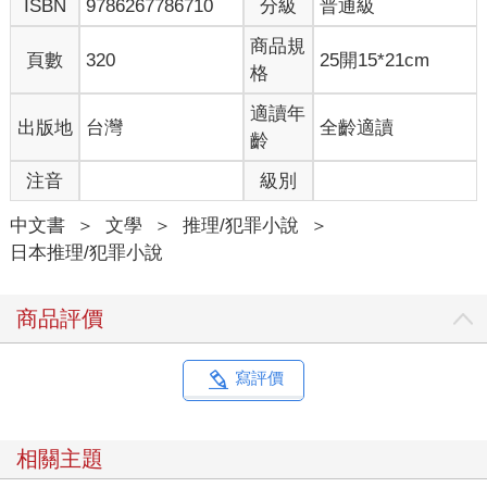
ISBN
9786267786710
分級
普通級
說得好像這是唯一選項。
莉莉超傻眼，回絕說：「我不能全部賣給你。還有其他人委託
商品規
頁數
320
25開15*21cm
我。」
格
少女應該也明知會被拒絕，卻還是擺出滿臉不悅的表情。
但是，他自己應該最清楚，不管拿到多少，永遠都不會滿足。
適讀年
出版地
台灣
全齡適讀
「那麼，給我一次的量就好。」
齡
「你現在一次吃幾顆？」
注音
級別
「五十顆左右吧。」
莉莉上個月賣給他時，應該是三十顆。儘管曾住院，少女似乎還
中文書
＞
文學
＞
推理/犯罪小說
＞
是一點都沒學乖。
日本推理/犯罪小說
「變多了耶。」
「才吃這麼一點，不會有事吧。有人吃更多。」
藥品的攝取容許量會依體型、體質和身體狀況不相同。所以就算
商品評價
別人沒事，也不代表他的攝取量適用所有人。話說回來，他現在
的攝取量已大幅超過規定，怎可能沒事。
不過，莉莉比任何人都更清楚，就算現在搬出大道理，他的話也
寫評價
無說服力。
莉莉從包包拿出少女要求的量，換取金錢。
「你又要拿著那些錢去找修吧？」
相關主題