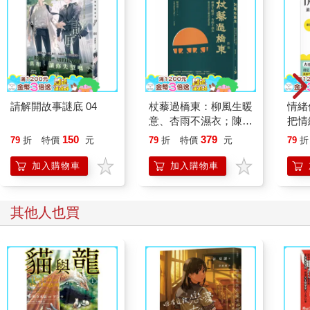
請解開故事謎底 04
杖藜過橋東：柳風生暖
情緒
意、杏雨不濕衣；陳亮
把情
恭談以心轉境的適齡漫
誰都
150
379
79
折
特價
元
79
折
特價
元
79
折
想
加入購物車
加入購物車
其他人也買