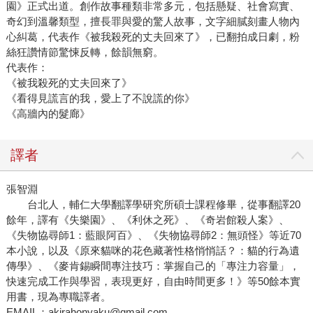
園》正式出道。創作故事種類非常多元，包括懸疑、社會寫實、
奇幻到溫馨類型，擅長罪與愛的驚人故事，文字細膩刻畫人物內
心糾葛，代表作《被我殺死的丈夫回來了》，已翻拍成日劇，粉
絲狂讚情節驚悚反轉，餘韻無窮。
代表作：
《被我殺死的丈夫回來了》
《看得見謊言的我，愛上了不說謊的你》
《高牆內的髮廊》
譯者
張智淵
台北人，輔仁大學翻譯學研究所碩士課程修畢，從事翻譯20
餘年，譯有《失樂園》、《利休之死》、《奇岩館殺人案》、
《失物協尋師1：藍眼阿百》、《失物協尋師2：無頭怪》等近70
本小說，以及《原來貓咪的花色藏著性格悄悄話？：貓的行為遺
傳學》、《麥肯錫瞬間專注技巧：掌握自己的「專注力容量」，
快速完成工作與學習，表現更好，自由時間更多！》等50餘本實
用書，現為專職譯者。
EMAIL：akirahonyaku@gmail.com