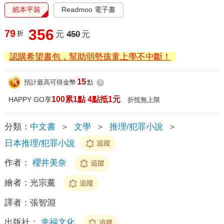
紙本平裝
Readmoo 電子書
356
79
折
元
450
元
認購希望書包，幫助弱勢孩童上學不中斷！
15
預計最高可得金幣
點
?
100累1點 4點抵1元
HAPPY GO享
折抵無上限
分類：
中文書
＞
文學
＞
推理/犯罪小說
＞
日本推理/犯罪小說
追蹤
作者：
櫻井美奈
追蹤
繪者：
光宗薰
追蹤
譯者：
張智淵
出版社：
幸福文化
追蹤