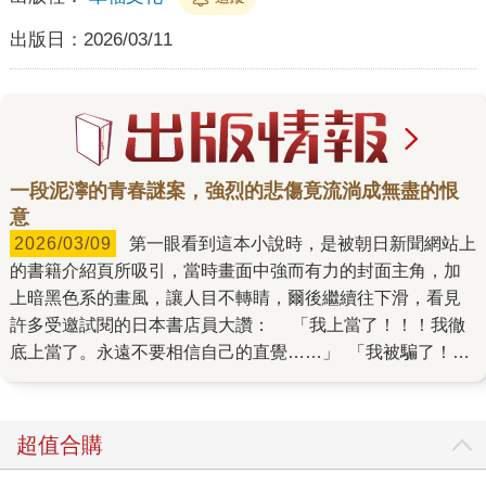
出版日：
2026/03/11
一段泥濘的青春謎案，強烈的悲傷竟流淌成無盡的恨
意
2026/03/09
第一眼看到這本小說時，是被朝日新聞網站上
的書籍介紹頁所吸引，當時畫面中強而有力的封面主角，加
上暗黑色系的畫風，讓人目不轉睛，爾後繼續往下滑，看見
許多受邀試閱的日本書店員大讚： 「我上當了！！！我徹
底上當了。永遠不要相信自己的直覺……」 「我被騙了！我
佩服那些讀完這部作品卻沒被騙的人！」 此外，網頁上也
刊登為本書繪製封面的日本知名插畫家光宗薰留言，她說：
「剛接到這件委託案時，我的壓力非常大，深怕自己畫不
超值合購
好，也怕破梗，反覆思考、繪製和修改後總算完成這張圖。