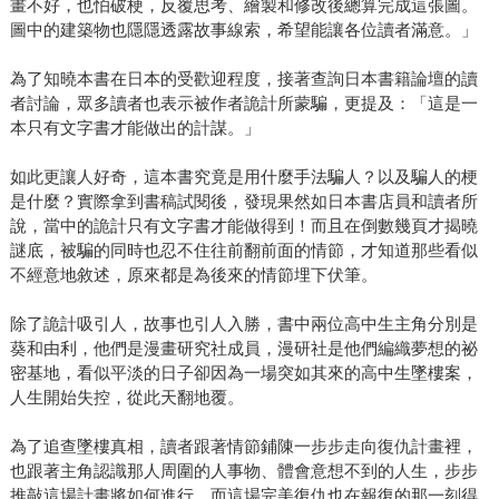
畫不好，也怕破梗，反覆思考、繪製和修改後總算完成這張圖。
圖中的建築物也隱隱透露故事線索，希望能讓各位讀者滿意。」
為了知曉本書在日本的受歡迎程度，接著查詢日本書籍論壇的讀
者討論，眾多讀者也表示被作者詭計所蒙騙，更提及：「這是一
本只有文字書才能做出的計謀。」
如此更讓人好奇，這本書究竟是用什麼手法騙人？以及騙人的梗
是什麼？實際拿到書稿試閱後，發現果然如日本書店員和讀者所
說，當中的詭計只有文字書才能做得到！而且在倒數幾頁才揭曉
謎底，被騙的同時也忍不住往前翻前面的情節，才知道那些看似
不經意地敘述，原來都是為後來的情節埋下伏筆。
除了詭計吸引人，故事也引人入勝，書中兩位高中生主角分別是
葵和由利，他們是漫畫研究社成員，漫研社是他們編織夢想的祕
密基地，看似平淡的日子卻因為一場突如其來的高中生墜樓案，
人生開始失控，從此天翻地覆。
為了追查墜樓真相，讀者跟著情節鋪陳一步步走向復仇計畫裡，
也跟著主角認識那人周圍的人事物、體會意想不到的人生，步步
推敲這場計畫將如何進行，而這場完美復仇也在報復的那一刻得