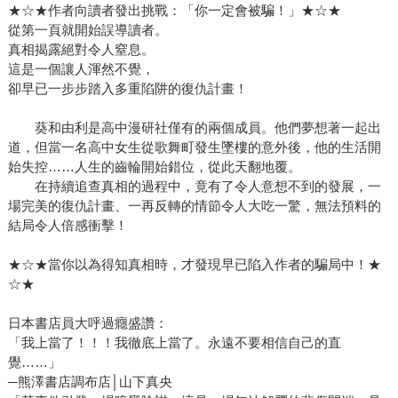
★☆★作者向讀者發出挑戰：「你一定會被騙！」★☆★
從第一頁就開始誤導讀者。
真相揭露絕對令人窒息。
這是一個讓人渾然不覺，
卻早已一步步踏入多重陷阱的復仇計畫！
葵和由利是高中漫研社僅有的兩個成員。他們夢想著一起出
道，但當一名高中女生從歌舞町發生墜樓的意外後，他的生活開
始失控……人生的齒輪開始錯位，從此天翻地覆。
在持續追查真相的過程中，竟有了令人意想不到的發展，一
場完美的復仇計畫、一再反轉的情節令人大吃一驚，無法預料的
結局令人倍感衝擊！
★☆★當你以為得知真相時，才發現早已陷入作者的騙局中！★
☆★
日本書店員大呼過癮盛讚：
「我上當了！！！我徹底上當了。永遠不要相信自己的直
覺……」
─熊澤書店調布店│山下真央