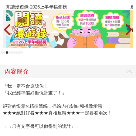
支撐？當愛意無法再說出口時，會怎麼樣設法讓這份愛繼續
閱讀漫遊錄-2026上半年暢銷榜
夏
流傳下去？ 本書作者櫻井美奈是日本知名輕小說作家，擅
長描寫青春、愛戀題材，代表作包括《被我殺死的丈夫回來
了》、《高牆內的髮廊》，皆已翻拍成日劇。 作者擅長愛
戀筆風，細膩描繪高中生之間的關係與情感，她帶有獨特的
感性，閱讀時也能享受高中生才有的青春氣息，當我們越靠
近主角、越了解主角，在最後一刻揭曉真相時，才知道自己
早已走入作者精心設計的詭計與希望之中。
內容簡介
「我一定不會原諒你！」
「我已經準備好復仇計畫了！」
絕對的恨意✕精準筆觸，描繪內心糾結和極致愛戀
★★★絕對好看★★★真相反轉★★★一定要看兩次！
→→只有文字書可以做得到的詭計←←