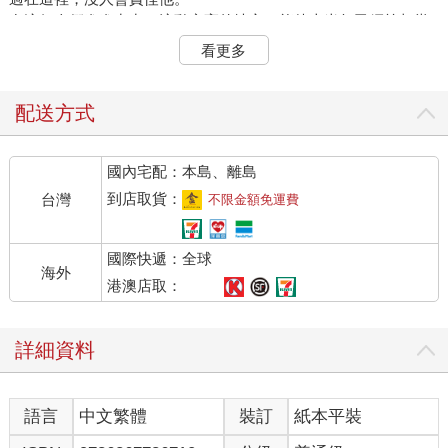
在這個人們進進出出，流動率高的地方，能待上半年已經算相當
久了。莉莉知道這一點，而且他也沒資格說人家。不過，至少莉
看更多
莉會回家。這是因為他曾一度在氣候宜人的季節，在外頭過夜，
但是輾轉難眠，最後他發現即使待在家很不舒服，但相比外頭還
是自家床舖較能熟睡。從此之後，他便不再夜宿街頭。
配送方式
「有啊。不過，你最好戒掉。」
「咦，為什麼？」
國內宅配：本島、離島
「你還問我為什麼……」
莉莉聽人轉述才知道少女曾經住院，當然也知道他住院的原因。
到店取貨：
台灣
不限金額免運費
「你吃太多了吧？」
「原來你知道啊。」
國際快遞：全球
少女嘻嘻傻笑，他的眼神有些迷茫。左手握著一瓶酒精濃度很高
海外
的飲料，但這不是他住院的原因。
港澳店取：
「配酒服用很危險唷。」
「囉嗦耶！這種事還用你講。」
詳細資料
少女啐道，莉莉也懶得理他。何況他嘴巴上提醒，卻還是帶著藥
品來，所以憑什麼說人家？如果莉莉真心希望他戒掉，來這裡時
該帶的就不是藥品，而是其他支援。
語言
中文繁體
裝訂
紙本平裝
「所以，你要多少？」
「你有多少，我就要多少。」