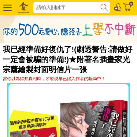
0
我已經準備好復仇了!(劇透警告:請做好
一定會被騙的準備!)★附著名插畫家光
宗薰繪製封面明信片一張
當你以為得知真相時，才發現早已陷入作者的騙局中！