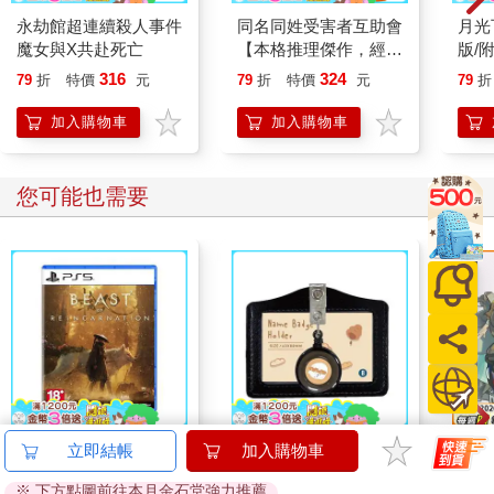
永劫館超連續殺人事件
同名同姓受害者互助會
月光
魔女與X共赴死亡
【本格推理傑作，經典
版/
復活】
屬告
316
324
79
折
特價
元
79
折
特價
元
79
折
加入購物車
加入購物車
您可能也需要
PS5 轉世之獸 Beast of
小呸角-橫式易拉扣證
台灣O
立即結帳
加入購物車
Reincarnation（中文一
件組(黑色)
※ 下方點圖前往本月金石堂強力推薦