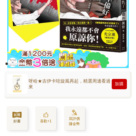
呀哈★吉伊卡哇旋風再起，精選周邊看過
加購
來
寫評價
好書
喜歡+1
賺金幣