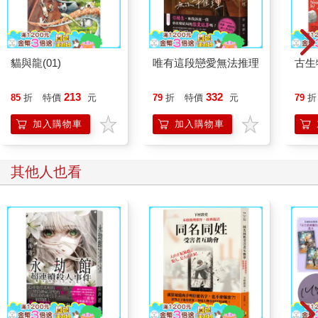
貓與龍(01)
唯有這段戀愛無法推理
古生
213
332
85
折
特價
元
79
折
特價
元
79
折
加入購物車
加入購物車
其他人也看