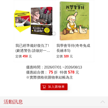
圖中的建築物也隱隱透露故事線索，希望能讓各位讀者滿
意。」 為了知曉本書在日本的受歡迎程度，接著查詢日本
書籍論壇的讀者討論，眾多讀者也表示被作者詭計所蒙騙，
更提及：「這是一本只有文字書才能做出的計謀。」 如此
更讓人好奇，這本書究竟是用什麼手法騙人？以及騙人的梗
是什麼？實際拿到書稿試閱後，發現果然如日本書店員和讀
者所說，當中的詭計只有文字書才能做得到！而且在倒數幾
頁才揭曉謎底，被騙的同時也忍不住往前翻前面的情節，才
我已經準備好復仇了!
我學會等待(奇奇兔成
知道那些看似不經意地敘述，原來都是為後來的情節埋下伏
(劇透警告:請做好一定
長繪本5)
筆。 除了詭計吸引人，故事也引人入勝，書中兩位高中生
會被騙的準備!)★附著
定價
450
元
定價
320
元
主角分別是葵和由利，他們是漫畫研究社成員，漫研社是他
名插畫家光宗薰繪製封
面明信片一張
們編織夢想的祕密基地，看似平淡的日子卻因為一場突如其
優惠時間：2026/07/01 ~2026/08/13
優惠組合價：
75
折
特價
578
元
來的高中生墜樓案，人生開始失控，從此天翻地覆。 為了
※實際價格依購物車結帳為主
追查墜樓真相，讀者跟著情節鋪陳一步步走向復仇計畫裡，
也跟著主角認識那人周圍的人事物、體會意想不到的人生，
加入購物車
步步推敲這場計畫將如何進行，而這場完美復仇也在報復的
那一刻得到釋放。 本書除了以「復仇」為主線，同時也探
活動訊息
討「愛」，真正的愛是什麼？是主動選擇、激情、責任或是