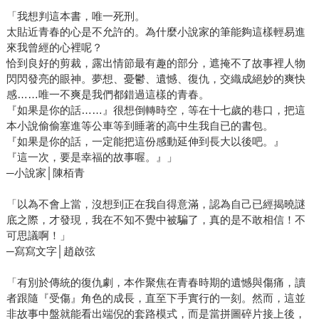
「我想判這本書，唯一死刑。
太貼近青春的心是不允許的。為什麼小說家的筆能夠這樣輕易進
來我曾經的心裡呢？
恰到良好的剪裁，露出情節最有趣的部分，遮掩不了故事裡人物
閃閃發亮的眼神。夢想、憂鬱、遺憾、復仇，交織成絕妙的爽快
感……唯一不爽是我們都錯過這樣的青春。
『如果是你的話……』很想倒轉時空，等在十七歲的巷口，把這
本小說偷偷塞進等公車等到睡著的高中生我自已的書包。
『如果是你的話，一定能把這份感動延伸到長大以後吧。』
『這一次，要是幸福的故事喔。』」
─小說家│陳栢青
「以為不會上當，沒想到正在我自得意滿，認為自己已經揭曉謎
底之際，才發現，我在不知不覺中被騙了，真的是不敢相信！不
可思議啊！」
─寫寫文字│趙啟弦
「有別於傳統的復仇劇，本作聚焦在青春時期的遺憾與傷痛，讀
者跟隨『受傷』角色的成長，直至下手實行的一刻。然而，這並
非故事中盤就能看出端倪的套路模式，而是當拼圖碎片接上後，