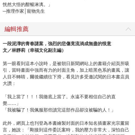
恍然大悟的酣暢淋漓。」
─推理作家│寵物先生
編輯推薦
一段泥濘的青春謎案，強烈的悲傷竟流淌成無盡的恨意
文／林靜莉（幸福文化副主編）
第一眼看到這本小說時，是被朝日新聞網站上的書籍介紹頁所吸
引，當時畫面中強而有力的封面主角，加上暗黑色系的畫風，讓
人目不轉睛，爾後繼續往下滑，看見許多受邀試閱的日本書店員
大讚：
「我上當了！！！我徹底上當了。永遠不要相信自己的直
覺……」
「我被騙了！我佩服那些讀完這部作品卻沒被騙的人！」
此外，網頁上也刊登為本書繪製封面的日本知名插畫家光宗薰留
言，她說：「剛接到這件委託案時，我的壓力非常大，深怕自己