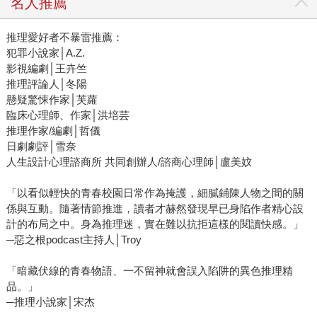
名人推薦
推理愛好者不暴雷推薦：
犯罪小說家│A.Z.
影視編劇│王卉竺
推理評論人│冬陽
懸疑驚悚作家│芙蘿
臨床心理師、作家│洪培芸
推理作家/編劇│哲儀
日劇劇評│雪奈
人生設計心理諮商所 共同創辦人/諮商心理師│盧美妏
「以看似輕快的青春校園日常作為掩護，細膩鋪陳人物之間的關
係與互動。隨著情節推進，讀者才赫然發現早已身陷作者精心設
計的布局之中。身為推理迷，實在難以抗拒這樣的閱讀快感。」
─惡之根podcast主持人│Troy
「暗藏伏線的青春物語、一不留神就會誤入陷阱的異色推理精
品。」
─推理小說家│宋杰