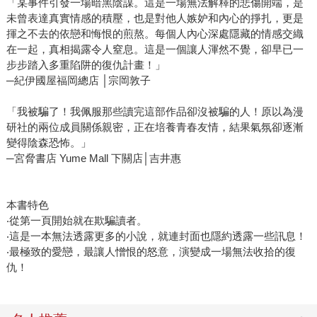
「某事件引發一場暗黑陰謀。這是一場無法解釋的悲傷開端，是
未曾表達真實情感的積壓，也是對他人嫉妒和內心的掙扎，更是
揮之不去的依戀和悔恨的煎熬。每個人內心深處隱藏的情感交織
在一起，真相揭露令人窒息。這是一個讓人渾然不覺，卻早已一
步步踏入多重陷阱的復仇計畫！」
─紀伊國屋福岡總店 │宗岡敦子
「我被騙了！我佩服那些讀完這部作品卻沒被騙的人！原以為漫
研社的兩位成員關係親密，正在培養青春友情，結果氣氛卻逐漸
變得陰森恐怖。」
─宮脅書店 Yume Mall 下關店│吉井惠
本書特色
‧從第一頁開始就在欺騙讀者。
‧這是一本無法透露更多的小說，就連封面也隱約透露一些訊息！
‧最極致的愛戀，最讓人憎恨的怒意，演變成一場無法收拾的復
仇！