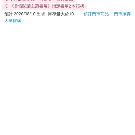
般版）
1690
59
特價
元
59
折
特價
元
特價
※ 《暑假閱讀主題書展》指定書單2本75折
加入購物車
加入購物車
預計 2026/08/10 出貨
庫存量大於10
預訂門市商品
門市庫存
大量採購
訂購/退換貨須知
加入金石堂 LINE 官方帳號『完成綁定』，隨時掌握出貨動
態：
提醒您！！
金石堂及銀行均不會請您操作ATM! 如接獲電話要求您前往
ATM提款機，請不要聽從指示，以免受騙上當！
退換貨須知：
**提醒您，鑑賞期不等於試用期，退回商品須為全新狀態**