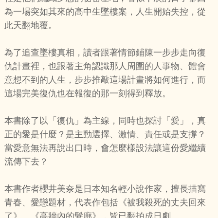
為一場突如其來的高中生墜樓案，人生開始失控，從
此天翻地覆。
為了追查墜樓真相，讀者跟著情節鋪陳一步步走向復
仇計畫裡，也跟著主角認識那人周圍的人事物、體會
意想不到的人生，步步推敲這場計畫將如何進行，而
這場完美復仇也在報復的那一刻得到釋放。
本書除了以「復仇」為主線，同時也探討「愛」，真
正的愛是什麼？是主動選擇、激情、責任或是支撐？
當愛意無法再說出口時，會怎麼樣設法讓這份愛繼續
流傳下去？
本書作者櫻井美奈是日本知名輕小說作家，擅長描寫
青春、愛戀題材，代表作包括《被我殺死的丈夫回來
了》、《高牆內的髮廊》，皆已翻拍成日劇。