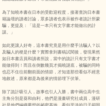
為了知曉本書在日本的受歡迎程度，接著查詢日本書
籍論壇的讀者討論，眾多讀者也表示被作者詭計所蒙
騙，更提及：「這是一本只有文字書才能做出的計
謀。」
如此更讓人好奇，這本書究竟是用什麼手法騙人？以
及騙人的梗是什麼？實際拿到書稿試閱後，發現果然
如日本書店員和讀者所說，當中的詭計只有文字書才
能做得到！而且在倒數幾頁才揭曉謎底，被騙的同時
也忍不住往前翻前面的情節，才知道那些看似不經意
地敘述，原來都是為後來的情節埋下伏筆。
除了詭計吸引人，故事也引人入勝，書中兩位高中生
主角分別是葵和由利，他們是漫畫研究社成員，漫研
社是他們編織夢想的祕密基地，看似平淡的日子卻因