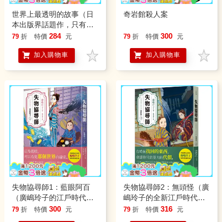
世界上最透明的故事（日
奇岩館殺人案
本出版界話題作，只有紙
本書可以體驗的感動）
284
300
79
折
特價
元
79
折
特價
元
加入購物車
加入購物車
失物協尋師1：藍眼阿百
失物協尋師2：無頭怪（廣
（廣嶋玲子的江戶時代奇
嶋玲子的全新江戶時代奇
幻小說！日本讀者集體敲
幻小說！精采妖怪物語的
300
316
79
折
特價
元
79
折
特價
元
碗續集的全新妖怪世界物
續集）