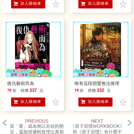
加入購物車
加入購物車
語）
復仇藝術而為
唯有這段戀愛無法推理
237
332
79
折
特價
元
79
折
特價
元
加入購物車
加入購物車
PREVIOUS
NEXT
當「愛」成為無以名狀的懸
《原子習慣WORKBOOK》
念，還能用邏輯推理出真相
和《原子習慣》有什麼不