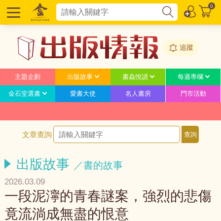
0
追蹤
主題企劃
出版故事
書蟲悅讀
每週專欄
金石堂選書
愛書大使
名人書房
門市活動
文章查詢
出版故事
／書的故事
2026.03.09
一段泥濘的青春謎案，強烈的悲傷
竟流淌成無盡的恨意