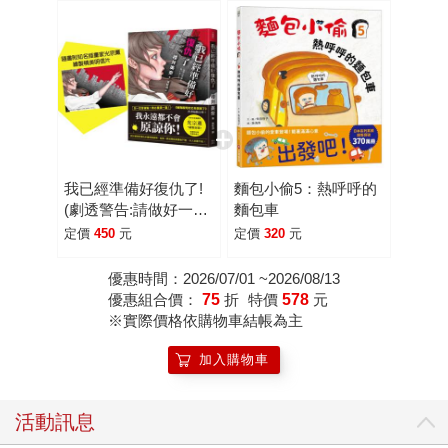
圖中的建築物也隱隱透露故事線索，希望能讓各位讀者滿
意。」 為了知曉本書在日本的受歡迎程度，接著查詢日本
書籍論壇的讀者討論，眾多讀者也表示被作者詭計所蒙騙，
更提及：「這是一本只有文字書才能做出的計謀。」 如此
更讓人好奇，這本書究竟是用什麼手法騙人？以及騙人的梗
是什麼？實際拿到書稿試閱後，發現果然如日本書店員和讀
者所說，當中的詭計只有文字書才能做得到！而且在倒數幾
頁才揭曉謎底，被騙的同時也忍不住往前翻前面的情節，才
我已經準備好復仇了!
麵包小偷5：熱呼呼的
知道那些看似不經意地敘述，原來都是為後來的情節埋下伏
(劇透警告:請做好一定
麵包車
筆。 除了詭計吸引人，故事也引人入勝，書中兩位高中生
會被騙的準備!)★附著
定價
450
元
定價
320
元
主角分別是葵和由利，他們是漫畫研究社成員，漫研社是他
名插畫家光宗薰繪製封
面明信片一張
們編織夢想的祕密基地，看似平淡的日子卻因為一場突如其
優惠時間：2026/07/01 ~2026/08/13
優惠組合價：
75
折
特價
578
元
來的高中生墜樓案，人生開始失控，從此天翻地覆。 為了
※實際價格依購物車結帳為主
追查墜樓真相，讀者跟著情節鋪陳一步步走向復仇計畫裡，
也跟著主角認識那人周圍的人事物、體會意想不到的人生，
加入購物車
步步推敲這場計畫將如何進行，而這場完美復仇也在報復的
那一刻得到釋放。 本書除了以「復仇」為主線，同時也探
活動訊息
討「愛」，真正的愛是什麼？是主動選擇、激情、責任或是