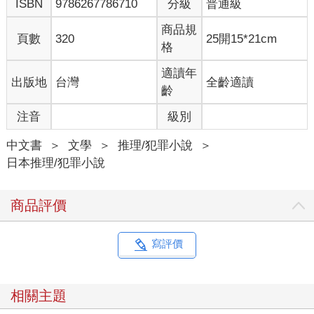
ISBN
9786267786710
分級
普通級
說得好像這是唯一選項。
莉莉超傻眼，回絕說：「我不能全部賣給你。還有其他人委託
商品規
頁數
320
25開15*21cm
我。」
格
少女應該也明知會被拒絕，卻還是擺出滿臉不悅的表情。
但是，他自己應該最清楚，不管拿到多少，永遠都不會滿足。
適讀年
出版地
台灣
全齡適讀
「那麼，給我一次的量就好。」
齡
「你現在一次吃幾顆？」
注音
級別
「五十顆左右吧。」
莉莉上個月賣給他時，應該是三十顆。儘管曾住院，少女似乎還
中文書
＞
文學
＞
推理/犯罪小說
＞
是一點都沒學乖。
日本推理/犯罪小說
「變多了耶。」
「才吃這麼一點，不會有事吧。有人吃更多。」
藥品的攝取容許量會依體型、體質和身體狀況不相同。所以就算
商品評價
別人沒事，也不代表他的攝取量適用所有人。話說回來，他現在
的攝取量已大幅超過規定，怎可能沒事。
不過，莉莉比任何人都更清楚，就算現在搬出大道理，他的話也
寫評價
無說服力。
莉莉從包包拿出少女要求的量，換取金錢。
「你又要拿著那些錢去找修吧？」
相關主題