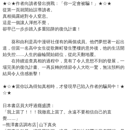
★☆★作者向讀者發出挑戰：「你一定會被騙！」★☆★
從第一頁就開始誤導讀者。
真相揭露絕對令人窒息。
這是一個讓人渾然不覺，
卻早已一步步踏入多重陷阱的復仇計畫！
葵和由利是高中漫研社僅有的兩個成員。他們夢想著一起出
道，但當一名高中女生從歌舞町發生墜樓的意外後，他的生活開
始失控……人生的齒輪開始錯位，從此天翻地覆。
在持續追查真相的過程中，竟有了令人意想不到的發展，一
場完美的復仇計畫、一再反轉的情節令人大吃一驚，無法預料的
結局令人倍感衝擊！
★☆★當你以為得知真相時，才發現早已陷入作者的騙局中！★
☆★
日本書店員大呼過癮盛讚：
「我上當了！！！我徹底上當了。永遠不要相信自己的直
覺……」
─熊澤書店調布店│山下真央