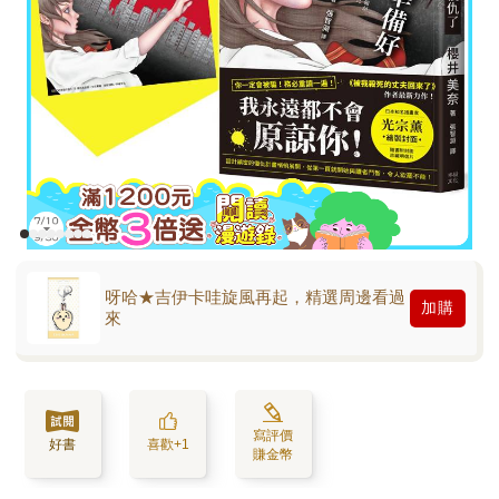
呀哈★吉伊卡哇旋風再起，精選周邊看過
加購
來
寫評價
好書
喜歡+1
賺金幣