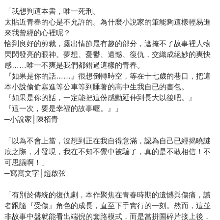
「我想判這本書，唯一死刑。
太貼近青春的心是不允許的。為什麼小說家的筆能夠這樣輕易進
來我曾經的心裡呢？
恰到良好的剪裁，露出情節最有趣的部分，遮掩不了故事裡人物
閃閃發亮的眼神。夢想、憂鬱、遺憾、復仇，交織成絕妙的爽快
感……唯一不爽是我們都錯過這樣的青春。
『如果是你的話……』很想倒轉時空，等在十七歲的巷口，把這
本小說偷偷塞進等公車等到睡著的高中生我自已的書包。
『如果是你的話，一定能把這份感動延伸到長大以後吧。』
『這一次，要是幸福的故事喔。』」
─小說家│陳栢青
「以為不會上當，沒想到正在我自得意滿，認為自己已經揭曉謎
底之際，才發現，我在不知不覺中被騙了，真的是不敢相信！不
可思議啊！」
─寫寫文字│趙啟弦
「有別於傳統的復仇劇，本作聚焦在青春時期的遺憾與傷痛，讀
者跟隨『受傷』角色的成長，直至下手實行的一刻。然而，這並
非故事中盤就能看出端倪的套路模式，而是當拼圖碎片接上後，