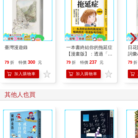
臺灣漫遊錄
一本書終結你的拖延症
日花
【漫畫版】：透過「小
詞彙
行動」打開大腦的行動
300
237
79
折
特價
元
79
折
特價
元
79
折
開關，懶人也能變身
「行動派」的37個科
加入購物車
加入購物車
學方法
其他人也買