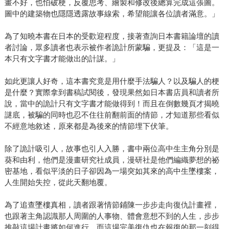
畫不好，也怕破梗，反覆思考、繪製和修改後總算完成這張圖。
圖中的建築物也隱隱透露故事線索，希望能讓各位讀者滿意。」
為了知曉本書在日本的受歡迎程度，接著查詢日本書籍論壇的讀
者討論，眾多讀者也表示被作者詭計所蒙騙，更提及：「這是一
本只有文字書才能做出的計謀。」
如此更讓人好奇，這本書究竟是用什麼手法騙人？以及騙人的梗
是什麼？實際拿到書稿試閱後，發現果然如日本書店員和讀者所
說，當中的詭計只有文字書才能做得到！而且在倒數幾頁才揭曉
謎底，被騙的同時也忍不住往前翻前面的情節，才知道那些看似
不經意地敘述，原來都是為後來的情節埋下伏筆。
除了詭計吸引人，故事也引人入勝，書中兩位高中生主角分別是
葵和由利，他們是漫畫研究社成員，漫研社是他們編織夢想的祕
密基地，看似平淡的日子卻因為一場突如其來的高中生墜樓案，
人生開始失控，從此天翻地覆。
為了追查墜樓真相，讀者跟著情節鋪陳一步步走向復仇計畫裡，
也跟著主角認識那人周圍的人事物、體會意想不到的人生，步步
推敲這場計畫將如何進行，而這場完美復仇也在報復的那一刻得