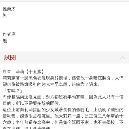
推薦序
無
作者序
無
試閱
序章 莉莉【十五歲】
莉莉穿著一襲黑色衣服現身於廣場，儘管他一身暗沉裝扮，人們
卻仍像被路燈吸引的趨光性昆蟲般，紛紛靠了過來。
「有嗎？」
即使相隔兩週沒見面，對方卻沒有半句寒暄。因為此人只有一個
目的，所以不需要多餘的問候。
這位上前向莉莉搭話的少女戴著長長的假睫毛，上頭刷了濃密的
睫毛膏，感覺眼皮很沉重。他大莉莉一歲，是正值二八年華的十
六歲；半年前還在念高中，但是如今既回不家，也不去學校，不
過在這裡，沒人會責怪他。