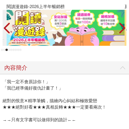
支撐？當愛意無法再說出口時，會怎麼樣設法讓這份愛繼續
閱讀漫遊錄-2026上半年暢銷榜
夏
流傳下去？ 本書作者櫻井美奈是日本知名輕小說作家，擅
長描寫青春、愛戀題材，代表作包括《被我殺死的丈夫回來
了》、《高牆內的髮廊》，皆已翻拍成日劇。 作者擅長愛
戀筆風，細膩描繪高中生之間的關係與情感，她帶有獨特的
感性，閱讀時也能享受高中生才有的青春氣息，當我們越靠
近主角、越了解主角，在最後一刻揭曉真相時，才知道自己
早已走入作者精心設計的詭計與希望之中。
內容簡介
「我一定不會原諒你！」
「我已經準備好復仇計畫了！」
絕對的恨意✕精準筆觸，描繪內心糾結和極致愛戀
★★★絕對好看★★★真相反轉★★★一定要看兩次！
→→只有文字書可以做得到的詭計←←