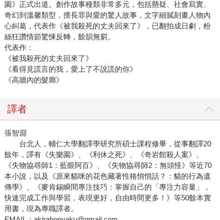
園》正式出道。創作故事種類非常多元，包括懸疑、社會寫實、
奇幻到溫馨類型，擅長罪與愛的驚人故事，文字細膩刻畫人物內
心糾葛，代表作《被我殺死的丈夫回來了》，已翻拍成日劇，粉
絲狂讚情節驚悚反轉，餘韻無窮。
代表作：
《被我殺死的丈夫回來了》
《看得見謊言的我，愛上了不說謊的你》
《高牆內的髮廊》
譯者
張智淵
台北人，輔仁大學翻譯學研究所碩士課程修畢，從事翻譯20
餘年，譯有《失樂園》、《利休之死》、《奇岩館殺人案》、
《失物協尋師1：藍眼阿百》、《失物協尋師2：無頭怪》等近70
本小說，以及《原來貓咪的花色藏著性格悄悄話？：貓的行為遺
傳學》、《麥肯錫瞬間專注技巧：掌握自己的「專注力容量」，
快速完成工作與學習，表現更好，自由時間更多！》等50餘本實
用書，現為專職譯者。
EMAIL：akirahonyaku@gmail.com