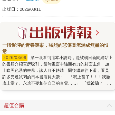
出版日：
2026/03/11
一段泥濘的青春謎案，強烈的悲傷竟流淌成無盡的恨
意
2026/03/09
第一眼看到這本小說時，是被朝日新聞網站上
的書籍介紹頁所吸引，當時畫面中強而有力的封面主角，加
上暗黑色系的畫風，讓人目不轉睛，爾後繼續往下滑，看見
許多受邀試閱的日本書店員大讚： 「我上當了！！！我徹
底上當了。永遠不要相信自己的直覺……」 「我被騙了！我
佩服那些讀完這部作品卻沒被騙的人！」 此外，網頁上也
刊登為本書繪製封面的日本知名插畫家光宗薰留言，她說：
「剛接到這件委託案時，我的壓力非常大，深怕自己畫不
超值合購
好，也怕破梗，反覆思考、繪製和修改後總算完成這張圖。