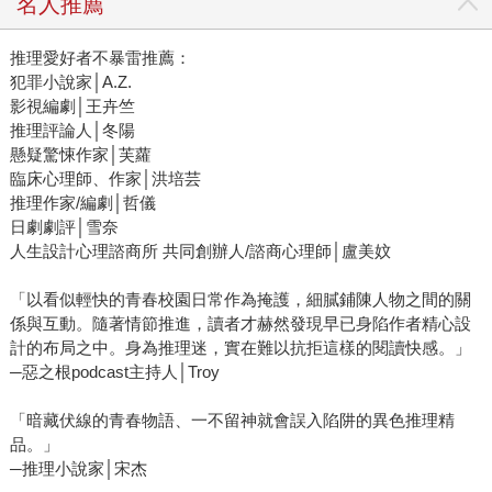
名人推薦
推理愛好者不暴雷推薦：
犯罪小說家│A.Z.
影視編劇│王卉竺
推理評論人│冬陽
懸疑驚悚作家│芙蘿
臨床心理師、作家│洪培芸
推理作家/編劇│哲儀
日劇劇評│雪奈
人生設計心理諮商所 共同創辦人/諮商心理師│盧美妏
「以看似輕快的青春校園日常作為掩護，細膩鋪陳人物之間的關
係與互動。隨著情節推進，讀者才赫然發現早已身陷作者精心設
計的布局之中。身為推理迷，實在難以抗拒這樣的閱讀快感。」
─惡之根podcast主持人│Troy
「暗藏伏線的青春物語、一不留神就會誤入陷阱的異色推理精
品。」
─推理小說家│宋杰