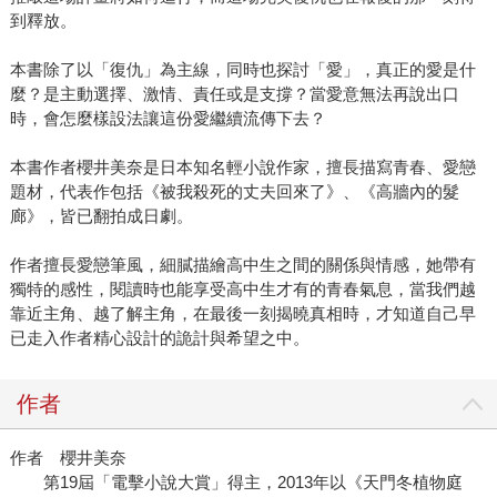
到釋放。
本書除了以「復仇」為主線，同時也探討「愛」，真正的愛是什
麼？是主動選擇、激情、責任或是支撐？當愛意無法再說出口
時，會怎麼樣設法讓這份愛繼續流傳下去？
本書作者櫻井美奈是日本知名輕小說作家，擅長描寫青春、愛戀
題材，代表作包括《被我殺死的丈夫回來了》、《高牆內的髮
廊》，皆已翻拍成日劇。
作者擅長愛戀筆風，細膩描繪高中生之間的關係與情感，她帶有
獨特的感性，閱讀時也能享受高中生才有的青春氣息，當我們越
靠近主角、越了解主角，在最後一刻揭曉真相時，才知道自己早
已走入作者精心設計的詭計與希望之中。
作者
作者 櫻井美奈
第19屆「電擊小說大賞」得主，2013年以《天門冬植物庭