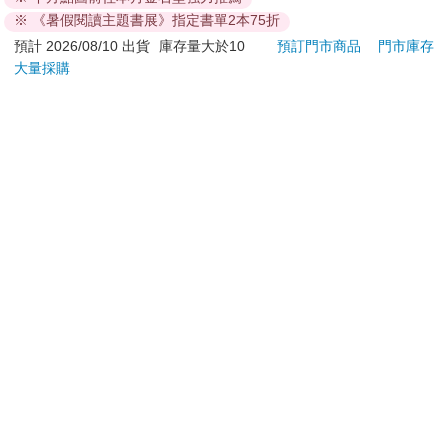
熱帶櫻桃系列 立體拼
275
1510
75
折
特價
元
84
折
特價
元
8
折
※ 《暑假閱讀主題書展》指定書單2本75折
圖 盒玩 公仔 模型 凱
蒂貓 酷洛米 帕恰狗 美
加入購物車
加入購物車
預計 2026/08/10 出貨
庫存量大於10
預訂門市商品
門市庫存
樂蒂 KAITAI
大量採購
您可能會喜歡
【PUGO】聰明書包
雙色蝦米_三層防護口
Liss
3.0 plus(中低年級)酷
罩（2入）
喚膚
黑 全新進化玩美上市
儀
4161
35
95
折
特價
元
特價
元
2990
加入購物車
加入購物車