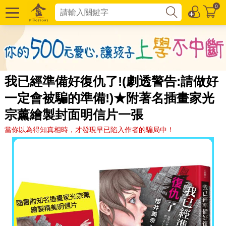
0
我已經準備好復仇了!(劇透警告:請做好
一定會被騙的準備!)★附著名插畫家光
宗薰繪製封面明信片一張
當你以為得知真相時，才發現早已陷入作者的騙局中！