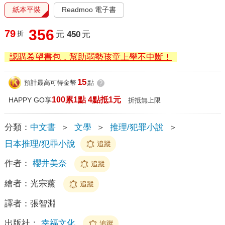
紙本平裝
Readmoo 電子書
356
79
折
元
450
元
認購希望書包，幫助弱勢孩童上學不中斷！
15
預計最高可得金幣
點
?
100累1點 4點抵1元
HAPPY GO享
折抵無上限
分類：
中文書
＞
文學
＞
推理/犯罪小說
＞
日本推理/犯罪小說
追蹤
作者：
櫻井美奈
追蹤
繪者：
光宗薰
追蹤
譯者：
張智淵
出版社：
幸福文化
追蹤