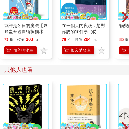
或許是冬日的魔法【東
在一個人的夜晚，想對
貓與龍
野圭吾親自繪製貓咪插
你說的10件事（特殊
畫限定書衣版】
夜光版：蒐集光線，在
300
284
79
折
特價
元
79
折
特價
元
85
折
黑暗中就會發光）
加入購物車
加入購物車
其他人也看