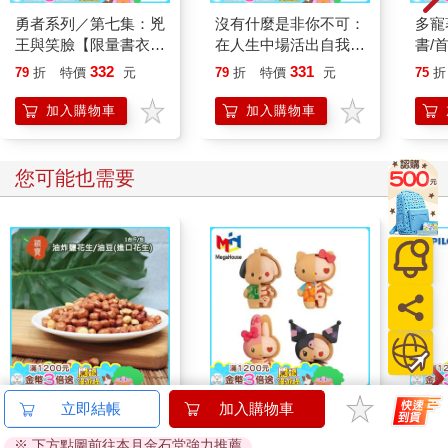
勇者系列／第七集：兇
沒有什麼是非你不可：
多寵
王與笑臉【限量書衣
在人生中場活出自我的
書/
版】
90個思維與練習
332
331
79
折
特價
元
79
折
特價
元
75
折
加入購物車
加入購物車
您可能也需要
穎寶油炸鹽花生/油豆
盒裝4款 解體拼圖
百樂果
立即結帳
加入購物車
(進口花生)1台斤
FANTASY 三麗鷗 Mix
聯名
※ 下方點圖前往本月金石堂強力推薦