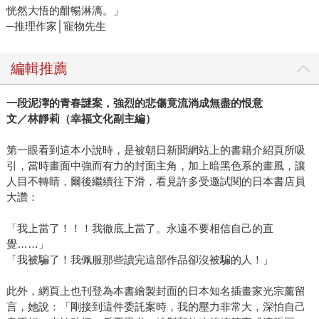
恍然大悟的酣暢淋漓。」
─推理作家│寵物先生
編輯推薦
一段泥濘的青春謎案，強烈的悲傷竟流淌成無盡的恨意
文／林靜莉（幸福文化副主編）
第一眼看到這本小說時，是被朝日新聞網站上的書籍介紹頁所吸
引，當時畫面中強而有力的封面主角，加上暗黑色系的畫風，讓
人目不轉睛，爾後繼續往下滑，看見許多受邀試閱的日本書店員
大讚：
「我上當了！！！我徹底上當了。永遠不要相信自己的直
覺……」
「我被騙了！我佩服那些讀完這部作品卻沒被騙的人！」
此外，網頁上也刊登為本書繪製封面的日本知名插畫家光宗薰留
言，她說：「剛接到這件委託案時，我的壓力非常大，深怕自己