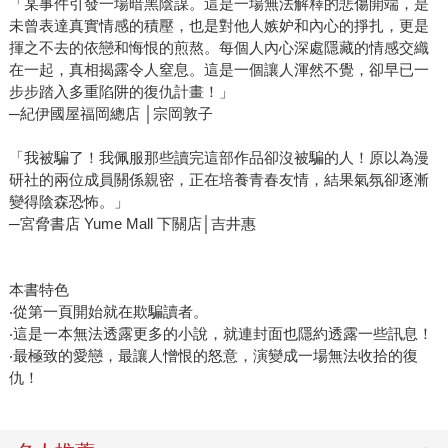
「某事件引發一場暗黑陰謀。這是一場無法解釋的悲傷開端，是
未曾表達真實情感的積壓，也是對他人嫉妒和內心的掙扎，更是
揮之不去的依戀和悔恨的煎熬。每個人內心深處隱藏的情感交織
在一起，真相揭露令人窒息。這是一個讓人渾然不覺，卻早已一
步步踏入多重陷阱的復仇計畫！」
─紀伊國屋福岡總店 │宗岡敦子
「我被騙了！我佩服那些讀完這部作品卻沒被騙的人！原以為漫
研社的兩位成員關係親密，正在培養青春友情，結果氣氛卻逐漸
變得陰森恐怖。」
─宮脅書店 Yume Mall 下關店│吉井惠
本書特色
‧從第一頁開始就在欺騙讀者。
‧這是一本無法透露更多的小說，就連封面也隱約透露一些訊息！
‧最極致的愛戀，最讓人憎恨的怒意，演變成一場無法收拾的復
仇！