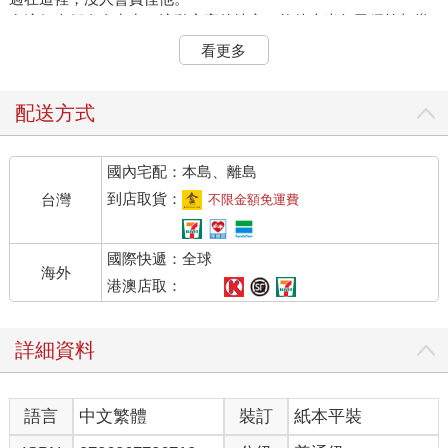
在這個人們進進出出，流動率高的地方，能待上半年已經算相當
久了。莉莉知道這一點，而且他也沒資格說人家。不過，至少莉
看更多
莉會回家。這是因為他曾一度在氣候宜人的季節，在外頭過夜，
但是輾轉難眠，最後他發現即使待在家很不舒服，但相比外頭還
是自家床舖較能熟睡。從此之後，他便不再夜宿街頭。
配送方式
「有啊。不過，你最好戒掉。」
「咦，為什麼？」
國內宅配：本島、離島
「你還問我為什麼……」
莉莉聽人轉述才知道少女曾經住院，當然也知道他住院的原因。
到店取貨：
台灣
不限金額免運費
「你吃太多了吧？」
「原來你知道啊。」
國際快遞：全球
少女嘻嘻傻笑，他的眼神有些迷茫。左手握著一瓶酒精濃度很高
海外
的飲料，但這不是他住院的原因。
港澳店取：
「配酒服用很危險唷。」
「囉嗦耶！這種事還用你講。」
詳細資料
少女啐道，莉莉也懶得理他。何況他嘴巴上提醒，卻還是帶著藥
品來，所以憑什麼說人家？如果莉莉真心希望他戒掉，來這裡時
該帶的就不是藥品，而是其他支援。
語言
中文繁體
裝訂
紙本平裝
「所以，你要多少？」
「你有多少，我就要多少。」