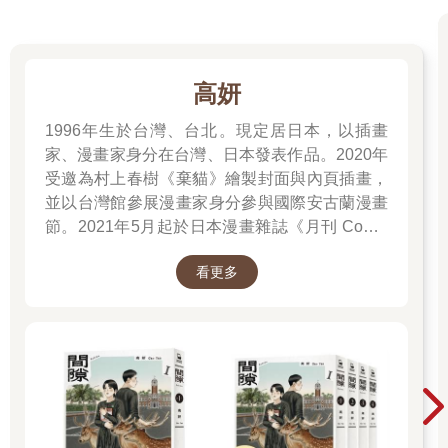
高妍
1996年生於台灣、台北。現定居日本，以插畫
家、漫畫家身分在台灣、日本發表作品。2020年
受邀為村上春樹《棄貓》繪製封面與內頁插畫，
並以台灣館參展漫畫家身分參與國際安古蘭漫畫
節。2021年5月起於日本漫畫雜誌《月刊 Comic
Beam》初次連載作品《綠之歌-收集群風-》，並
看更多
於2022年5月於台日同步發行單行本，爾後獲得
日本「這本漫畫真厲害2023」、THE BEST
MANGA 2023入選、台灣金漫獎年度漫畫獎入圍
等肯定。2023年4月起再度於《月刊 Comic
Beam》連載新作《間隙》。