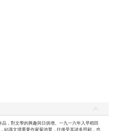
作品，對文學的興趣與日俱增。一九一六年入早稻田
，結識文壇重要作家菊池寬，往後受其諸多照顧，也