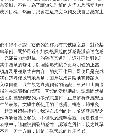
為獨斷。不過，為了讓無法理解的人們以及感受力較
成的目標。然而，我會在這篇文章觸及我自己感覺上
們不得不承認，它們的詮釋力有其狹隘之處。對於某
庸舉例。關於最近有如突然興起的新感覺派論述之感
，充滿暴力地迎擊。的確有其道理，這並不是難以理
其中潛藏的變化，以理論形式賦予更為明確的正當
須論及兩種形式在內容上的交互作用。即便只是完成
我在這裡僅以暗示為足，因為我想冒險地直接躍入
入物自體，以主觀之直覺觸發的認識。單只用上面這
指的是認識物自體這一客體的活動機能。認識固然是
烈地以感覺觸發的力學形式運作，正是解析新感覺這
生的表象。文學中所使用的「感覺」概念，歸根究
一點暫且留待後述，我現在想問的是，前述新感覺之
作為觸發體之客觀，不僅限於純粹客觀，而是包含一
表徵中，這種被觸發的感性上認識之質料，較之於單
不同；另一方面，則是主觀形式的作用差異。