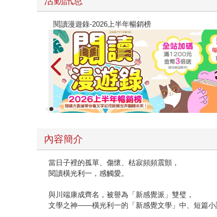
活動訊息
教場電影版
內容簡介
當日子裡的孤單、傷懷、枯寂頻頻震顫，
閱讀橫光利一，感觸愛。
與川端康成齊名，被譽為「新感覺派」雙璧，
文學之神——橫光利一的「新感覺文學」中、短篇小