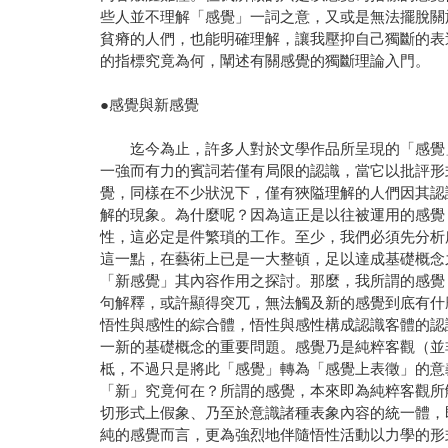
些人並不理解「感覺」一詞之意，又或是無法擺脫關
貧瘠的人們，也能明確理解，讓我壓抑自己獨斷的表
的指標究竟為何，闡述有關感覺的獨斷理論入門。
●感覺與新感覺
迄今為止，許多人對於文學作品所呈現的「感覺」
一強而有力的賓詞若僅有局限的認識，當它以批評形
覺，同樣在不少狀況下，僅有狹隘理解的人們因其認
解的現象。為什麼呢？因為這正是以往被運用的感覺
性，這必定是件繁瑣的工作。至少，我們必須先分析
這一點，在藝術上已是一大整頓，足以達成基礎概念
「新感覺」其內容作用之探討。那麼，我所謂的感覺
句解釋，或許顯得突兀，無法觸及新的感覺到底有什
悟性與感性的綜合體，悟性與感性構成認識客體的認
一新的基礎概念的重要問題。感覺乃是純粹客觀（並
柢，不過只是將此「感覺」轉為「感覺上表徵」的意
「新」究竟何在？所謂的感覺，本來即為純粹客觀所
切形式上假象、乃至於意識諸種表象內容的統一體，
純的感覺而言，更為強烈地伴隨悟性活動以力學的形