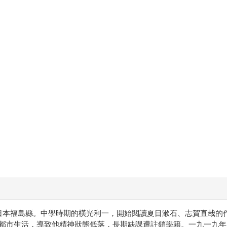
於日本福島縣。中學時期的橫光利一，開始閱讀夏目漱石、志賀直哉的
都市生活，導致他精神狀態低落，長期缺課遭註銷學籍。一九一九年