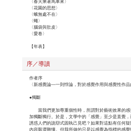
〈春天乘著馬車來〉
〈花園的思想〉
〈蛾無處不在〉
〈蠅〉
〈腦袋與肚皮〉
〈愛卷〉
【年表】
序／導讀
作者序
〈新感覺論—一則悖論，對於感覺作用與感覺性作品
●獨斷
當我們更加尊重個性時，所謂對於藝術效果的感受
加獨斷獨行。於是，文學中的「感覺」至少是直覺，
誘惑人們的詭辯式固執己見吧？如果對這點有任何疑
內容艱澀難懂。但我所做的只是以感覺為指標的感覺