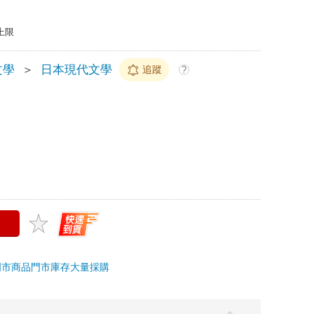
上限
文學
＞
日本現代文學
追蹤
?
門市商品
門市庫存
大量採購