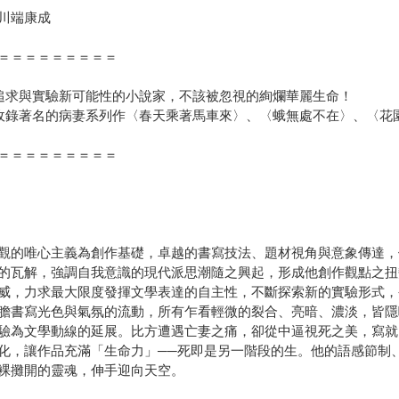
川端康成
＝＝＝＝＝＝＝＝＝
追求與實驗新可能性的小說家，不該被忽視的絢爛華麗生命！
收錄著名的病妻系列作〈春天乘著馬車來〉、〈蛾無處不在〉、〈花
＝＝＝＝＝＝＝＝＝
觀的唯心主義為創作基礎，卓越的書寫技法、題材視角與意象傳達，
的瓦解，強調自我意識的現代派思潮隨之興起，形成他創作觀點之扭
威，力求最大限度發揮文學表達的自主性，不斷探索新的實驗形式，
膽書寫光色與氣氛的流動，所有乍看輕微的裂合、亮暗、濃淡，皆隱
驗為文學動線的延展。比方遭遇亡妻之痛，卻從中逼視死之美，寫就
化，讓作品充滿「生命力」──死即是另一階段的生。他的語感節制
裸攤開的靈魂，伸手迎向天空。