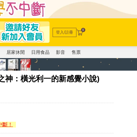
0
登入/註冊
電
居家休閒
日用食品
影音
售票
之神：橫光利一的新感覺小說)
中斷！