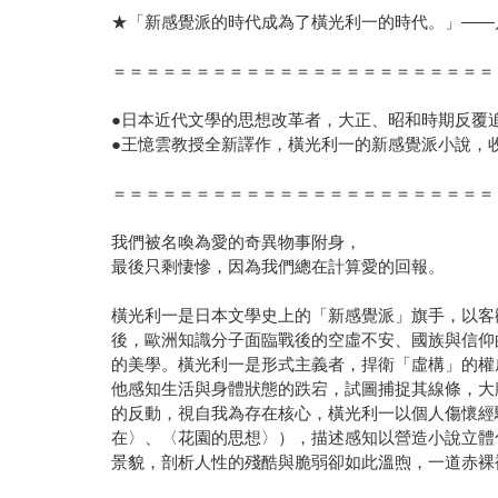
★「新感覺派的時代成為了橫光利一的時代。」——
＝＝＝＝＝＝＝＝＝＝＝＝＝＝＝＝＝＝＝＝＝＝＝
●日本近代文學的思想改革者，大正、昭和時期反覆
●王憶雲教授全新譯作，橫光利一的新感覺派小說，
＝＝＝＝＝＝＝＝＝＝＝＝＝＝＝＝＝＝＝＝＝＝＝
我們被名喚為愛的奇異物事附身，
最後只剩悽慘，因為我們總在計算愛的回報。
橫光利一是日本文學史上的「新感覺派」旗手，以客
後，歐洲知識分子面臨戰後的空虛不安、國族與信仰
的美學。橫光利一是形式主義者，捍衛「虛構」的權
他感知生活與身體狀態的跌宕，試圖捕捉其線條，大
的反動，視自我為存在核心，橫光利一以個人傷懷經
在〉、〈花園的思想〉），描述感知以營造小說立體
景貌，剖析人性的殘酷與脆弱卻如此溫煦，一道赤裸