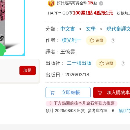
15
預計最高可得金幣
點
?
100累1點 4點抵1元
HAPPY GO享
折抵無
分類：
中文書
＞
文學
＞
現代翻譯
作者：
橫光利一
追蹤
?
譯者：
王憶雲
出版社：
二十張出版
追蹤
?
加購
出版日：
2026/03/18
立即結帳
加入購物車
※ 下方點圖前往本月金石堂強力推薦
預計 2026/08/08 出貨
參考庫存量：6
預訂