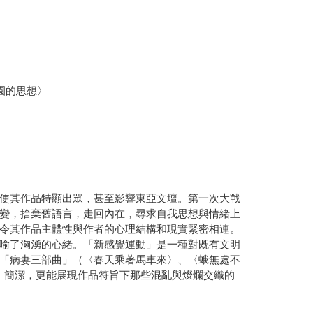
園的思想〉
使其作品特顯出眾，甚至影響東亞文壇。第一次大戰
變，捨棄舊語言，走回內在，尋求自我思想與情緒上
令其作品主體性與作者的心理結構和現實緊密相連。
喻了洶湧的心緒。「新感覺運動」是一種對既有文明
「病妻三部曲」（〈春天乘著馬車來〉、〈蛾無處不
、簡潔，更能展現作品符旨下那些混亂與燦爛交織的