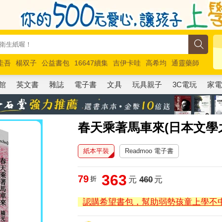
圭吾
楊双子
公益書包
16647續集
吉伊卡哇
高希均
通靈藥師
路邊攤新作
馬斯克
玩具總動員5
超慢跑
館
英文書
雜誌
電子書
文具
玩具親子
3C電玩
家
春天乘著馬車來(日本文學
紙本平裝
Readmoo 電子書
363
79
折
元
460
元
認購希望書包，幫助弱勢孩童上學不