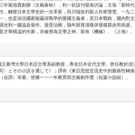
三年菊池寬創辦《文藝春秋》，利一於該刊發表評論，主張「新時代
性，觸發日本文學史的一次革新，與川端並列新人作家雙璧。一九二
一，也是深信國家能贏得戰爭的愛國主義者，至日本戰敗，國內對文
橫光利一腦溢血發作、接受治療，隔年因胃潰瘍併發腹膜炎而病逝。
是才華橫溢的作家，亦被譽為文學之神。留有《機械》、《上海》、
為國立臺灣大學日本語文學系副教授，專攻日本近代文學。曾任教於淡
写〉とその小説を通して》；譯有《東亞思想交流史中的脈絡性轉換
（合譯）等書。曾獲一一一年教育部文藝創作獎（短篇小說組）。