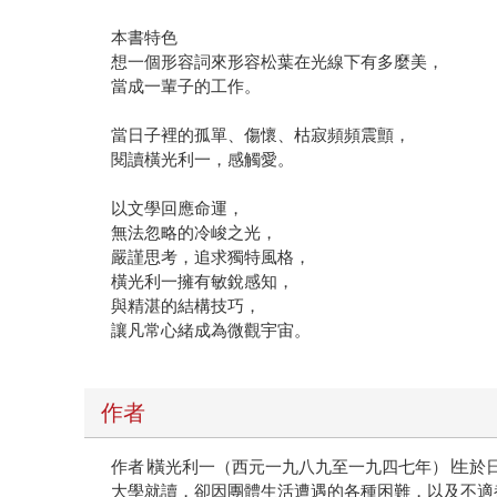
本書特色
想一個形容詞來形容松葉在光線下有多麼美，
當成一輩子的工作。
當日子裡的孤單、傷懷、枯寂頻頻震顫，
閱讀橫光利一，感觸愛。
以文學回應命運，
無法忽略的冷峻之光，
嚴謹思考，追求獨特風格，
橫光利一擁有敏銳感知，
與精湛的結構技巧，
讓凡常心緒成為微觀宇宙。
作者
作者∣橫光利一（西元一九八九至一九四七年）∣生
大學就讀，卻因團體生活遭遇的各種困難，以及不適