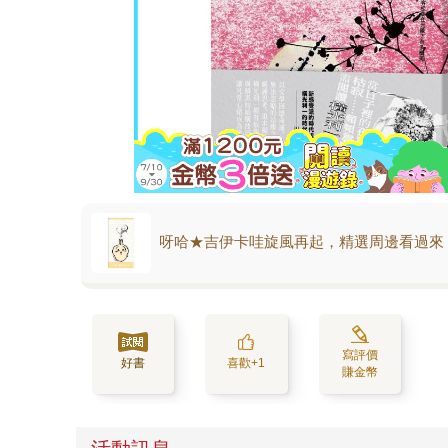
呀哈★吉伊卡哇旋風再起，精選周邊看過來
寫評價
好書
喜歡+1
賺金幣