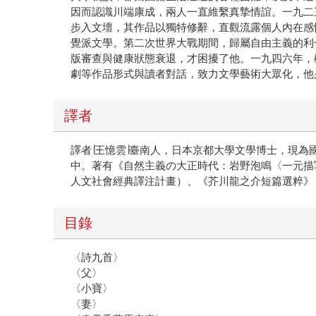
因而認識川端康成，兩人一直維繫真摯情誼。一九二
步入文壇，其作品以獨特修辭，直觀流露個人內在感
覺派文學。第二次世界大戰期間，歸屬自由主義的利
版審查與健康狀態衰退，才困擾了他。一九四六年，
劇等作品形式與讀者對話，致力文學藝術大眾化，他
譯者
譯者∣王憶雲∣臺南人，日本京都大學文學博士，現
中。著有《自然主義の大正時代：岩野泡鳴〈一元描
人文社會經典譯注計畫）、《芥川龍之介短篇選粹》
目錄
〈詩九首〉
〈父〉
〈小寶〉
〈妻〉