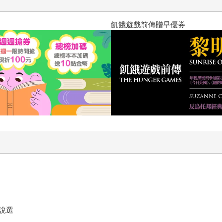
十字殺手【艾迪．弗林系列 前傳
說選