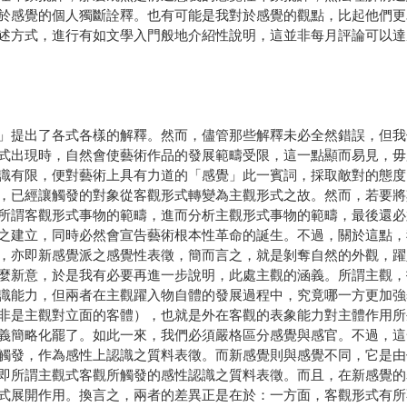
於感覺的個人獨斷詮釋。也有可能是我對於感覺的觀點，比起他們更
述方式，進行有如文學入門般地介紹性說明，這並非每月評論可以達
提出了各式各樣的解釋。然而，儘管那些解釋未必全然錯誤，但我
式出現時，自然會使藝術作品的發展範疇受限，這一點顯而易見，毋
識有限，便對藝術上具有力道的「感覺」此一賓詞，採取敵對的態度
，已經讓觸發的對象從客觀形式轉變為主觀形式之故。然而，若要將
所謂客觀形式事物的範疇，進而分析主觀形式事物的範疇，最後還必
之建立，同時必然會宣告藝術根本性革命的誕生。不過，關於這點，
，亦即新感覺派之感覺性表徵，簡而言之，就是剝奪自然的外觀，躍
麼新意，於是我有必要再進一步說明，此處主觀的涵義。所謂主觀，
識能力，但兩者在主觀躍入物自體的發展過程中，究竟哪一方更加強
非是主觀對立面的客體），也就是外在客觀的表象能力對主體作用所
義簡略化罷了。如此一來，我們必須嚴格區分感覺與感官。不過，這
觸發，作為感性上認識之質料表徵。而新感覺則與感覺不同，它是由
即所謂主觀式客觀所觸發的感性認識之質料表徵。而且，在新感覺的
式展開作用。換言之，兩者的差異正是在於：一方面，客觀形式有所