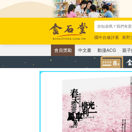
國中自修評量
東野
唯紅花綻放
奧德賽
會員獎勵
中文書
動漫ACG
親子