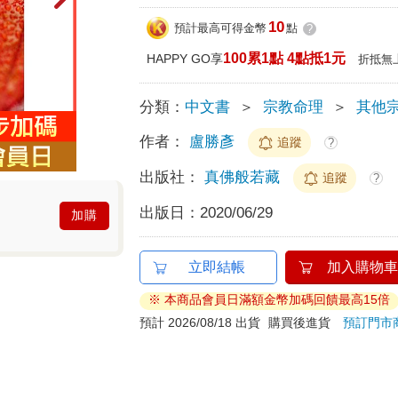
10
預計最高可得金幣
點
?
100累1點 4點抵1元
HAPPY GO享
折抵無
分類：
中文書
＞
宗教命理
＞
其他
作者：
盧勝彥
追蹤
?
出版社：
真佛般若藏
追蹤
?
出版日：
2020/06/29
加購
立即結帳
加入購物車
※ 本商品會員日滿額金幣加碼回饋最高15倍
預計 2026/08/18 出貨
購買後進貨
預訂門市