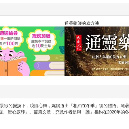
通靈藥師的處方箋
候與景緻的變換下，境隨心轉，娓娓道出「相約在冬季」後的體悟。隨
認「澄心寂靜」。篇篇文章，究竟作者是與「誰」相約在2020年的