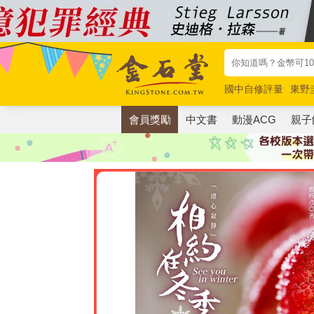
國中自修評量
東野
唯紅花綻放
奧德賽
會員獎勵
中文書
動漫ACG
親子