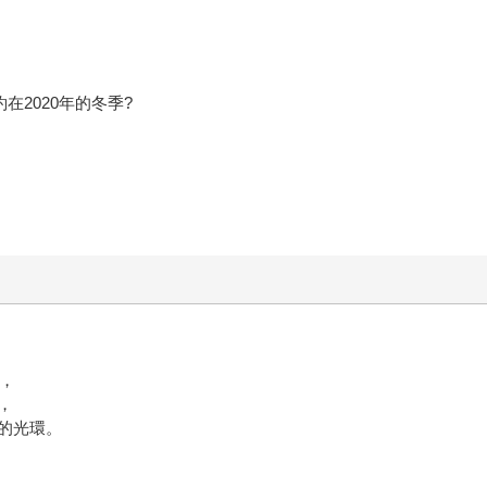
在2020年的冬季?
灣，
，
的光環。