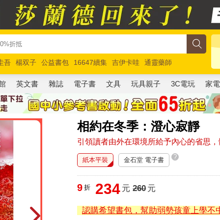
圭吾
楊双子
公益書包
16647續集
吉伊卡哇
通靈藥師
路邊攤新作
馬斯克
玩具總動員5
超慢跑
館
英文書
雜誌
電子書
文具
玩具親子
3C電玩
家
相約在冬季：澄心寂靜
引領讀者由外在環境所給予內心的省思，
?
紙本平裝
金石堂 電子書
234
9
折
元
260
元
認購希望書包，幫助弱勢孩童上學不