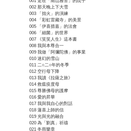
001 走在「南山雅舍」的院子
002 那天晚上下大雪
003 「拙火」的演練
004 「彩虹雷藏寺」的美景
005 「伊喜措嘉」的法會
006 「細菌」的世界
007 《笑笑人生》這本書
008 我與本尊合一
009 我做「阿彌陀佛」的事業
010 迷幻的雪山
011 二○二○年的冬季
012 空行母下降
013 我讀《拉薩之旅》
014 救瘟疫度母
015 尊勝佛母的護摩
016 愛的昇華
017 我與我自心的對話
018 蓮喜上師的信
019 光與光的融合
020 為「劉真」祈禱
021 冬雨樂章