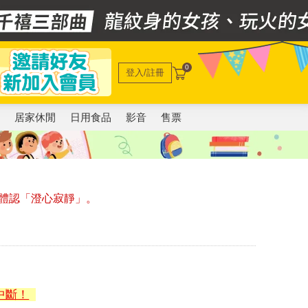
0
登入/註冊
電
居家休閒
日用食品
影音
售票
體認「澄心寂靜」。
中斷！