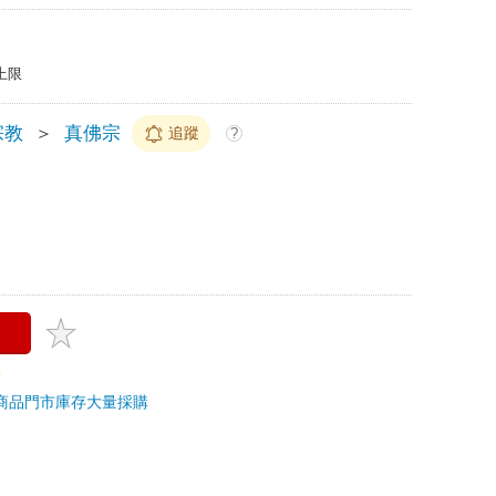
上限
宗教
＞
真佛宗
追蹤
?
商品
門市庫存
大量採購