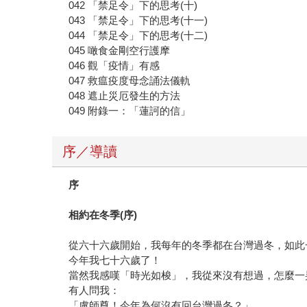
042 「禁足令」下的思考(十)
043 「禁足令」下的思考(十一)
044 「禁足令」下的思考(十二)
045 噉食金剛空行護摩
046 觀「疫情」有感
047 救瘟疫度母念誦法儀軌
048 遮止災厄發生的方法
049 附錄一：「蓮訶的信」
序／導讀
序
相約在冬季(序)
從六十六歲開始，我每年的冬季都在台灣過冬，如此
今年我七十六歲了！
當然我感嘆「時光如梭」，我從來沒有想過，怎麼一
有人問我：
「盧師尊！今年為何沒有回台灣過冬？」