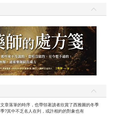
著文章落筆的時序，也帶領著讀者欣賞了西雅圖的冬季
冬季?其中不乏名人在列，或許相約的對象也有