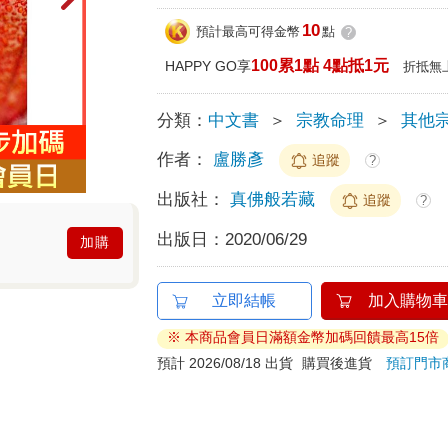
10
預計最高可得金幣
點
?
100累1點 4點抵1元
HAPPY GO享
折抵無
分類：
中文書
＞
宗教命理
＞
其他
作者：
盧勝彥
追蹤
?
出版社：
真佛般若藏
追蹤
?
出版日：
2020/06/29
加購
立即結帳
加入購物車
※ 本商品會員日滿額金幣加碼回饋最高15倍
預計 2026/08/18 出貨
購買後進貨
預訂門市