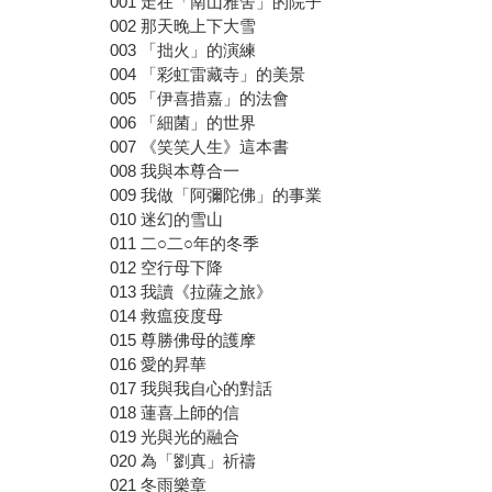
001 走在「南山雅舍」的院子
002 那天晚上下大雪
003 「拙火」的演練
004 「彩虹雷藏寺」的美景
005 「伊喜措嘉」的法會
006 「細菌」的世界
007 《笑笑人生》這本書
008 我與本尊合一
009 我做「阿彌陀佛」的事業
010 迷幻的雪山
011 二○二○年的冬季
012 空行母下降
013 我讀《拉薩之旅》
014 救瘟疫度母
015 尊勝佛母的護摩
016 愛的昇華
017 我與我自心的對話
018 蓮喜上師的信
019 光與光的融合
020 為「劉真」祈禱
021 冬雨樂章