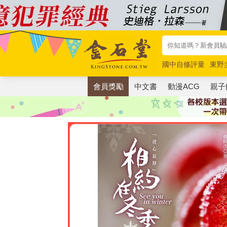
國中自修評量
東野
唯紅花綻放
奧德賽
會員獎勵
中文書
動漫ACG
親子