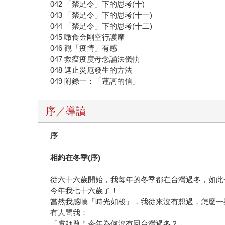
042 「禁足令」下的思考(十)
043 「禁足令」下的思考(十一)
044 「禁足令」下的思考(十二)
045 噉食金剛空行護摩
046 觀「疫情」有感
047 救瘟疫度母念誦法儀軌
048 遮止災厄發生的方法
049 附錄一：「蓮訶的信」
序／導讀
序
相約在冬季(序)
從六十六歲開始，我每年的冬季都在台灣過冬，如此
今年我七十六歲了！
當然我感嘆「時光如梭」，我從來沒有想過，怎麼一
有人問我：
「盧師尊！今年為何沒有回台灣過冬？」