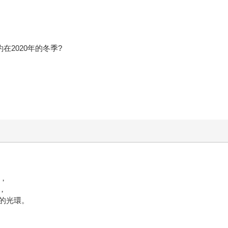
在2020年的冬季?
灣，
，
的光環。