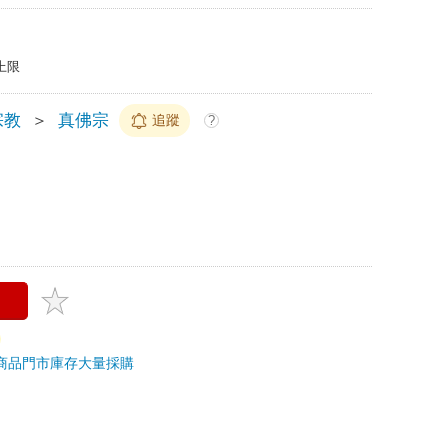
上限
宗教
＞
真佛宗
追蹤
?
商品
門市庫存
大量採購