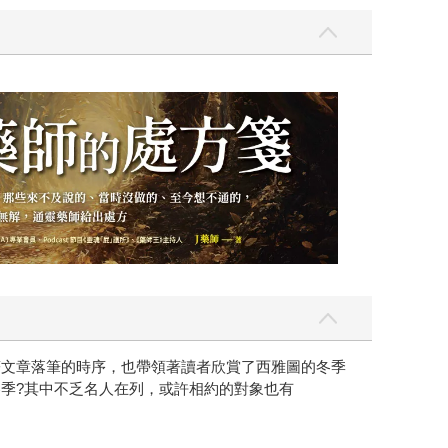
著文章落筆的時序，也帶領著讀者欣賞了西雅圖的冬季
冬季?其中不乏名人在列，或許相約的對象也有