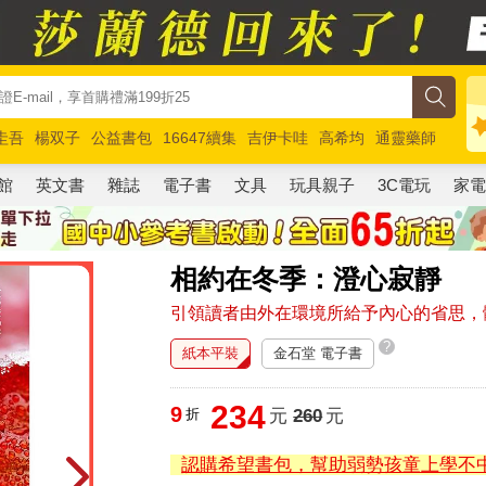
圭吾
楊双子
公益書包
16647續集
吉伊卡哇
高希均
通靈藥師
路邊攤新作
馬斯克
玩具總動員5
超慢跑
館
英文書
雜誌
電子書
文具
玩具親子
3C電玩
家
相約在冬季：澄心寂靜
引領讀者由外在環境所給予內心的省思，
?
紙本平裝
金石堂 電子書
234
9
折
元
260
元
認購希望書包，幫助弱勢孩童上學不