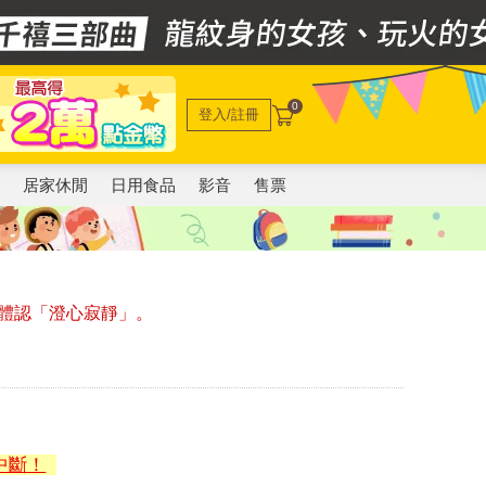
0
登入/註冊
電
居家休閒
日用食品
影音
售票
體認「澄心寂靜」。
中斷！