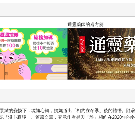
通靈藥師的處方箋
候與景緻的變換下，境隨心轉，娓娓道出「相約在冬季」後的體悟。隨
認「澄心寂靜」。篇篇文章，究竟作者是與「誰」相約在2020年的