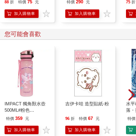
75
290
88
折
特價
元
特價
元
75
折
加入購物車
加入購物車
您可能會喜歡
IMPACT 獨角獸水壺
吉伊卡哇 造型貼紙-粉
水平
500ML#粉色
落・
IM00B11PK
359
67
特價
元
96
折
特價
元
特價
加入購物車
加入購物車