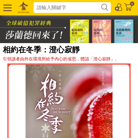
0
相約在冬季：澄心寂靜
引領讀者由外在環境所給予內心的省思，體認「澄心寂靜」。