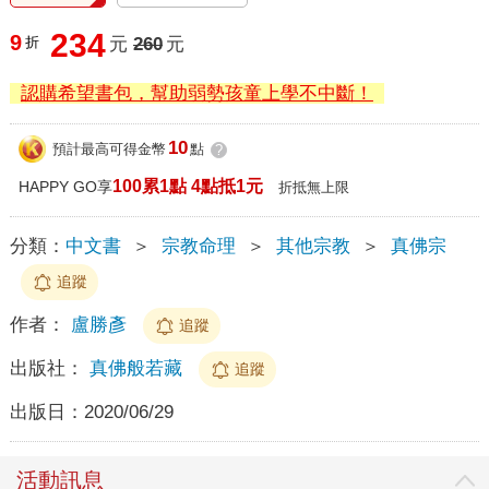
234
9
折
元
260
元
認購希望書包，幫助弱勢孩童上學不中斷！
10
預計最高可得金幣
點
?
100累1點 4點抵1元
HAPPY GO享
折抵無上限
分類：
中文書
＞
宗教命理
＞
其他宗教
＞
真佛宗
追蹤
作者：
盧勝彥
追蹤
出版社：
真佛般若藏
追蹤
出版日：
2020/06/29
活動訊息