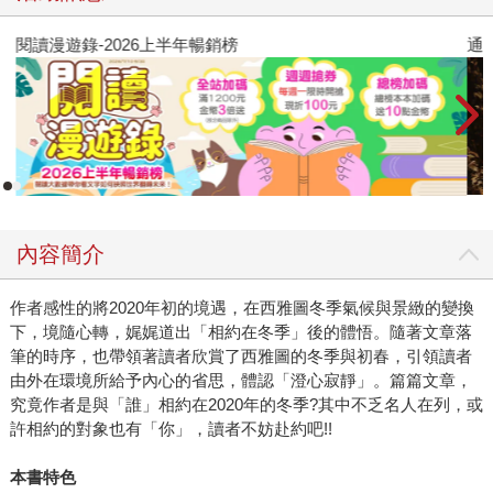
閱讀漫遊錄-2026上半年暢銷榜
通
內容簡介
作者感性的將2020年初的境遇，在西雅圖冬季氣候與景緻的變換
下，境隨心轉，娓娓道出「相約在冬季」後的體悟。隨著文章落
筆的時序，也帶領著讀者欣賞了西雅圖的冬季與初春，引領讀者
由外在環境所給予內心的省思，體認「澄心寂靜」。篇篇文章，
究竟作者是與「誰」相約在2020年的冬季?其中不乏名人在列，或
許相約的對象也有「你」，讀者不妨赴約吧!!
本書特色