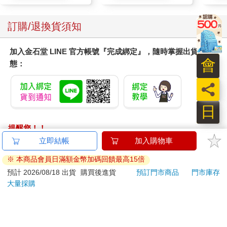
訂購/退換貨須知
加入金石堂 LINE 官方帳號『完成綁定』，隨時掌握出貨動
會
態：
員
日
提醒您！！
金石堂及銀行均不會請您操作ATM! 如接獲電話要求您前往
立即結帳
加入購物車
ATM提款機，請不要聽從指示，以免受騙上當！
※ 本商品會員日滿額金幣加碼回饋最高15倍
退換貨須知：
預計 2026/08/18 出貨
購買後進貨
預訂門市商品
門市庫存
大量採購
**提醒您，鑑賞期不等於試用期，退回商品須為全新狀態**
依據「消費者保護法」第19條及行政院消費者保護處公告之
「通訊交易解除權合理例外情事適用準則」，以下商品購買
後，除商品本身有瑕疵外，將不提供7天的猶豫期：