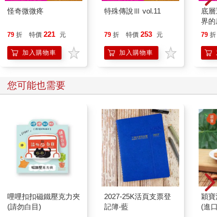
怪奇微微疼
特殊傳說Ⅲ vol.11
底層
界的
221
253
79
折
特價
元
79
折
特價
元
79
折
加入購物車
加入購物車
您可能也需要
哩哩扣扣磁鐵壓克力夾
2027-25K活頁支票登
穎寶
(請勿白目)
記簿-藍
(進