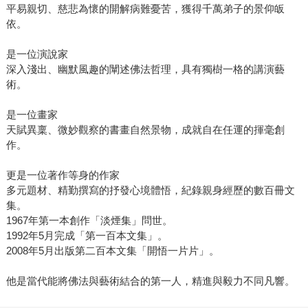
平易親切、慈悲為懷的開解病難憂苦，獲得千萬弟子的景仰皈
依。
是一位演說家
深入淺出、幽默風趣的闡述佛法哲理，具有獨樹一格的講演藝
術。
是一位畫家
天賦異稟、微妙觀察的書畫自然景物，成就自在任運的揮毫創
作。
更是一位著作等身的作家
多元題材、精勤撰寫的抒發心境體悟，紀錄親身經歷的數百冊文
集。
1967年第一本創作「淡煙集」問世。
1992年5月完成「第一百本文集」。
2008年5月出版第二百本文集「開悟一片片」。
他是當代能將佛法與藝術結合的第一人，精進與毅力不同凡響。