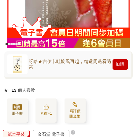
呀哈★吉伊卡哇旋風再起，精選周邊看過
加購
來
★
13
個人喜歡
寫評價
電子書
喜歡+1
賺金幣
?
紙本平裝
金石堂 電子書