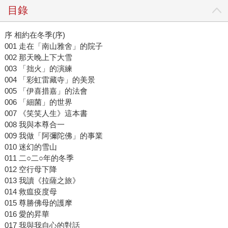
目錄
序 相約在冬季(序)
001 走在「南山雅舍」的院子
002 那天晚上下大雪
003 「拙火」的演練
004 「彩虹雷藏寺」的美景
005 「伊喜措嘉」的法會
006 「細菌」的世界
007 《笑笑人生》這本書
008 我與本尊合一
009 我做「阿彌陀佛」的事業
010 迷幻的雪山
011 二○二○年的冬季
012 空行母下降
013 我讀《拉薩之旅》
014 救瘟疫度母
015 尊勝佛母的護摩
016 愛的昇華
017 我與我自心的對話