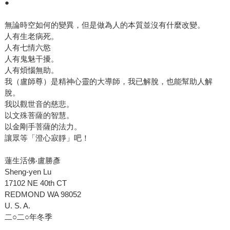
●
無論時空如何的變異，但是做為人的本質並沒有什麼改變。
人有生老病死。
人有七情六慾
人有鬼魅干擾。
人有煩惱無助。
我（盧師尊）是精神心靈的大導師，我已解脫，也能幫助人解
脫。
我以觀世音的慈悲。
以文殊菩薩的智慧。
以金剛手菩薩的法力。
讓眾等「澄心寂靜」吧！
蓮生活佛‧盧勝彥
Sheng-yen Lu
17102 NE 40th CT
REDMOND WA 98052
U. S. A.
二○二○年冬季