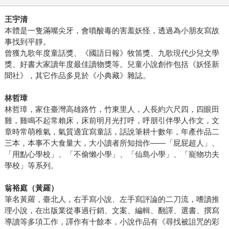
王宇清
本體是一隻滿嘴尖牙，會噴酸毒的害羞妖怪，透過為小朋友寫故
事找到平靜。
曾獲九歌年度童話獎、《國語日報》牧笛獎、九歌現代少兒文學
獎、好書大家讀年度最佳讀物獎等。兒童小說創作包括《妖怪新
聞社》，其它作品多見於《小典藏》雜誌。
林哲璋
林哲璋，家住臺灣高雄路竹，竹東里人，人長約六尺四，四眼田
雞，雞鳴不起常賴床，床前明月光打呼，呼朋引伴學人作文，文
章時常萌稚氣，氣質適宜寫童話，話說筆耕十數年，年產作品二
三本，本事不大食量大，大小讀者所知拙作——「屁屁超人」、
「用點心學校」、「不偷懶小學」、「仙島小學」、「寵物功夫
學校」等系列。
翁裕庭（黃羅）
筆名黃羅，臺北人，右手寫小說、左手寫評論的二刀流，嗜讀推
理小說，在出版業從事過行銷、文案、編輯、翻譯、選書、撰寫
導讀等多項工作，譯作有十餘本，小說作品有《尋找被詛咒的彩