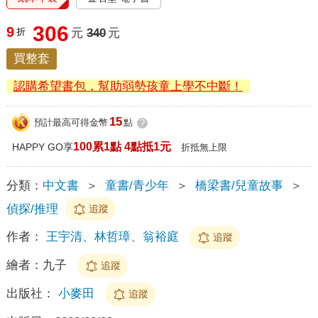
306
9
折
元
340
元
買整套
認購希望書包，幫助弱勢孩童上學不中斷！
15
預計最高可得金幣
點
?
100累1點 4點抵1元
HAPPY GO享
折抵無上限
分類：
中文書
＞
童書/青少年
＞
橋梁書/兒童故事
＞
偵探/推理
追蹤
作者：
王宇清、林哲璋、翁裕庭
追蹤
繪者：
九子
追蹤
出版社：
小麥田
追蹤