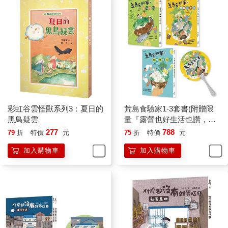
彩虹谷雲怪獸系列3：夏日的
荒島食驗家1-3套書(附贈限
黑鳥疑雲
量『露營也好生活也讚，人
生必備涼扇』)
277
788
79
折
特價
元
75
折
特價
元
加入購物車
加入購物車