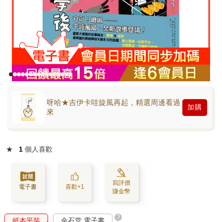
呀哈★吉伊卡哇旋風再起，精選周邊看過
加購
來
★
1
個人喜歡
寫評價
電子書
喜歡+1
賺金幣
?
紙本平裝
金石堂 電子書