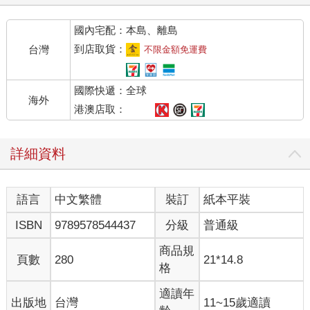
國內宅配：本島、離島
到店取貨：
台灣
不限金額免運費
國際快遞：全球
海外
港澳店取：
詳細資料
語言
中文繁體
裝訂
紙本平裝
ISBN
9789578544437
分級
普通級
商品規
頁數
280
21*14.8
格
適讀年
出版地
台灣
11~15歲適讀