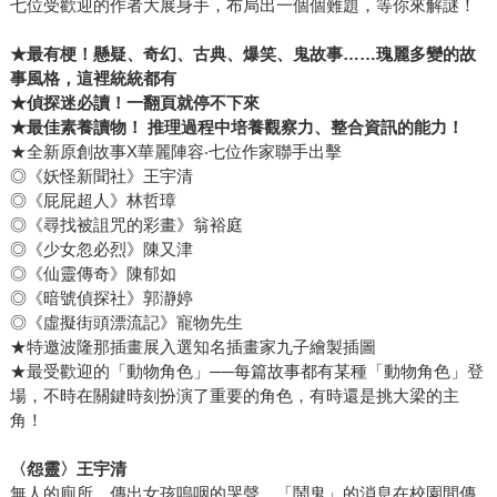
七位受歡迎的作者大展身手，布局出一個個難題，等你來解謎！
★
最有梗！懸疑、奇幻、古典、爆笑、鬼故事……瑰麗多變的故
事風格，這裡統統都有
★偵探迷必讀！一翻頁就停不下來
★最佳素養讀物！ 推理過程中培養觀察力、整合資訊的能力！
★全新原創故事X華麗陣容‧七位作家聯手出擊
◎《妖怪新聞社》王宇清
◎《屁屁超人》林哲璋
◎《尋找被詛咒的彩畫》翁裕庭
◎《少女忽必烈》陳又津
◎《仙靈傳奇》陳郁如
◎《暗號偵探社》郭瀞婷
◎《虛擬街頭漂流記》寵物先生
★特邀波隆那插畫展入選知名插畫家九子繪製插圖
★最受歡迎的「動物角色」──每篇故事都有某種「動物角色」登
場，不時在關鍵時刻扮演了重要的角色，有時還是挑大梁的主
角！
〈怨靈〉王宇清
無人的廁所，傳出女孩嗚咽的哭聲，「鬧鬼」的消息在校園間傳