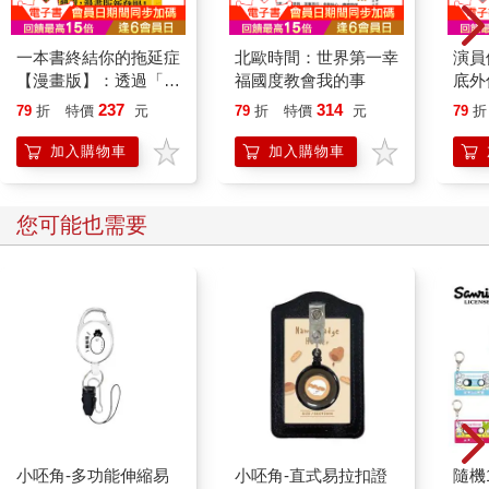
一本書終結你的拖延症
北歐時間：世界第一幸
演員
【漫畫版】：透過「小
福國度教會我的事
底外
行動」打開大腦的行動
237
314
79
折
特價
元
79
折
特價
元
79
折
開關，懶人也能變身
「行動派」的37個科
加入購物車
加入購物車
學方法
您可能也需要
小呸角-多功能伸縮易
小呸角-直式易拉扣證
隨機