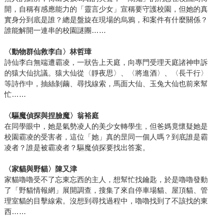
開，自稱有感應能力的「靈言少女」宣稱要守護校園，但她的真
實身分到底是誰？總是盤旋在現場的烏鴉，和案件有什麼關係？
誰能解開一連串的校園謎團……
〈動物群仙救李白〉林哲璋
詩仙李白無端遭霸凌，一狀告上天庭，向專門受理天庭諸神申訴
的猿大仙抗議。猿大仙從〈靜夜思〉、〈將進酒〉、〈長干行〉
等詩作中，抽絲剝繭、尋找線索，馬面大仙、玉兔大仙也前來幫
忙……
〈驅魔偵探與捏臉魔〉翁裕庭
在同學眼中，她是氣勢凌人的美少女轉學生，但爸媽竟懷疑她是
校園霸凌的受害者，這位「她」真的昰同一個人嗎？到底誰是霸
凌者？誰是被霸凌者？驅魔偵探要找出答案。
〈家貓與野貓〉陳又津
家貓嚕嚕受不了忘東忘西的主人，想幫忙找鑰匙，於是嚕嚕發動
了「野貓情報網」展開調查，搜集了來自停車場貓、屋頂貓、管
理室貓的目擊線索。沒想到尋找過程中，嚕嚕找到了不該找的東
西……