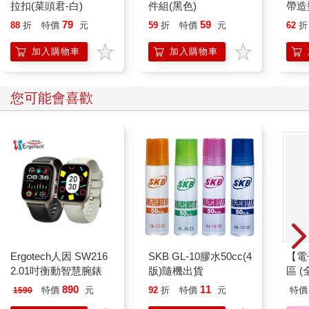
拉扣(菜頭君-白)
件組(黑色)
帶造
飾 
79
59
88
折
特價
元
59
折
特價
元
62
折
樂蒂
小兔
加入購物車
加入購物車
您可能會喜歡
Ergotech人因 SW216
SKB GL-10膠水50cc(4
【電
2.01吋衡動智慧腕錶
版)隨機出貨
區 (
890
11
特價
元
92
折
特價
元
特價
1590