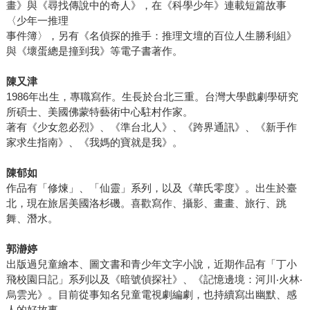
畫》與《尋找傳說中的奇人》，在《科學少年》連載短篇故事
〈少年一推理
事件簿〉，另有《名偵探的推手：推理文壇的百位人生勝利組》
與《壞蛋總是撞到我》等電子書著作。
陳又津
1986年出生，專職寫作。生長於台北三重。台灣大學戲劇學研究
所碩士、美國佛蒙特藝術中心駐村作家。
著有《少女忽必烈》、《準台北人》、《跨界通訊》、《新手作
家求生指南》、《我媽的寶就是我》。
陳郁如
作品有「修煉」、「仙靈」系列，以及《華氏零度》。出生於臺
北，現在旅居美國洛杉磯。喜歡寫作、攝影、畫畫、旅行、跳
舞、潛水。
郭瀞婷
出版過兒童繪本、圖文書和青少年文字小說，近期作品有「丁小
飛校園日記」系列以及《暗號偵探社》、《記憶邊境：河川‧火林‧
烏雲光》。目前從事知名兒童電視劇編劇，也持續寫出幽默、感
人的好故事。