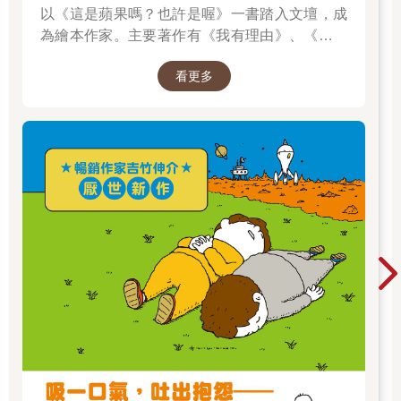
以《這是蘋果嗎？也許是喔》一書踏入文壇，成
為繪本作家。主要著作有《我有理由》、《脫不
下來啊！》、插畫集《纖細體操：吉竹伸介素描
看更多
集》，散文《胡思亂想很有用：吉竹伸介的靈感
筆記》等，作品豐富。曾獲得MOE繪本大獎、產
經兒童出版文化獎美術獎、紐約時報最優秀繪本
獎、波隆那拉加茲童書獎特別獎，作品被翻譯成
多種語言，在許多國家出版。