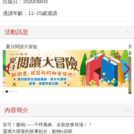
出版日：
2020/09/03
適讀年齡：
11~15歲適讀
活動訊息
夏日閱讀大冒險
飛
新
內容簡介
安可！嗷嗚——千呼萬喚、全新故事登場！！
靈感大噴發的故事組合：動物x偵探