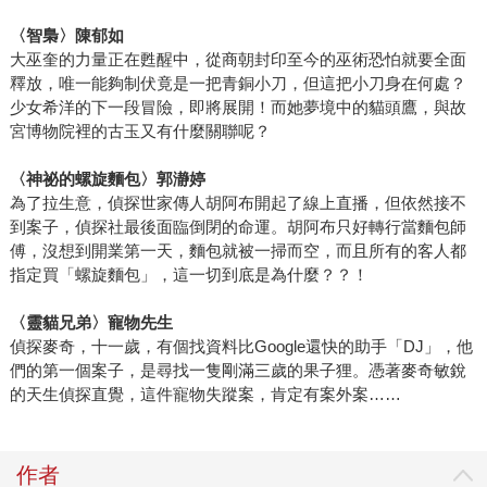
〈智梟〉陳郁如
大巫奎的力量正在甦醒中，從商朝封印至今的巫術恐怕就要全面
釋放，唯一能夠制伏竟是一把青銅小刀，但這把小刀身在何處？
少女希洋的下一段冒險，即將展開！而她夢境中的貓頭鷹，與故
宮博物院裡的古玉又有什麼關聯呢？
〈神祕的螺旋麵包〉郭瀞婷
為了拉生意，偵探世家傳人胡阿布開起了線上直播，但依然接不
到案子，偵探社最後面臨倒閉的命運。胡阿布只好轉行當麵包師
傅，沒想到開業第一天，麵包就被一掃而空，而且所有的客人都
指定買「螺旋麵包」，這一切到底是為什麼？？！
〈靈貓兄弟〉寵物先生
偵探麥奇，十一歲，有個找資料比Google還快的助手「DJ」，他
們的第一個案子，是尋找一隻剛滿三歲的果子狸。憑著麥奇敏銳
的天生偵探直覺，這件寵物失蹤案，肯定有案外案……
作者