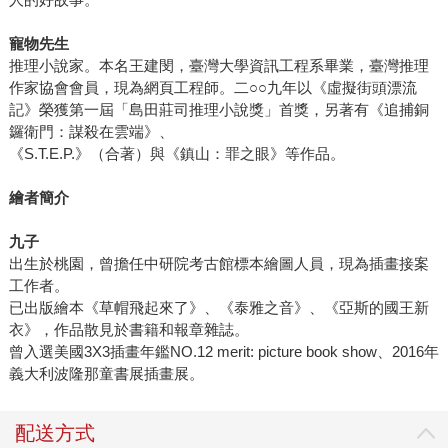
寵物先生
推理小說家。本名王建閔，臺灣大學資訊工程系畢業，臺灣推理
作家協會會員，現為網頁工程師。二○○九年以《虛擬街頭漂流
記》榮獲第一屆「島田莊司推理小說獎」首獎，另著有《追捕銅
鑼衛門：謀殺在雲端》、
《S.T.E.P.》（合著）與《鎮山：罪之眼》等作品。
繪者簡介
九子
出生於桃園，曾擔任中研院考古館標本繪圖人員，現為插畫接案
工作者。
已出版繪本《草帽飛起來了》、《泰雅之音》、《亞斯的國王新
衣》，作品散見於書籍和報章雜誌。
曾入選美國3X3插畫年鑑NO.12 merit: picture book show、2016年
義大利波隆那童書展插畫展。
配送方式