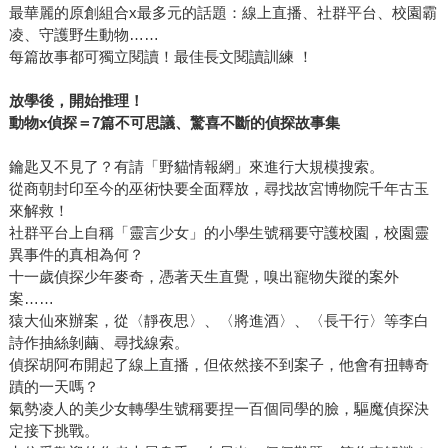
最華麗的原創組合x最多元的話題：線上直播、社群平台、校園霸
凌、守護野生動物……
每篇故事都可獨立閱讀！最佳長文閱讀訓練 ！
放學後，開始推理！
動物x偵探＝7篇不可思議、驚喜不斷的偵探故事集
鑰匙又不見了？有請「野貓情報網」來進行大規模搜索。
從商朝封印至今的巫術快要全面釋放，尋找故宮博物院千年古玉
來解救！
社群平台上自稱「靈言少女」的小學生號稱要守護校園，校園靈
異事件的真相為何？
十一歲偵探少年麥奇，憑著天生直覺，嗅出寵物失蹤的案外
案……
猿大仙來辦案，從〈靜夜思〉、〈將進酒〉、〈長干行〉等李白
詩作抽絲剝繭、尋找線索。
偵探胡阿布開起了線上直播，但依然接不到案子，他會有扭轉奇
蹟的一天嗎？
氣勢凌人的美少女轉學生號稱要捏一百個同學的臉，驅魔偵探決
定接下挑戰。