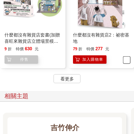
什麼都沒有雜貨店套書(加贈
什麼都沒有雜貨店2：祕密基
喜旺來雜貨店立體場景模
地
型)：1暗夜奇遇、2祕密基地
630
277
9
折
特價
元
79
折
特價
元
停售
加入購物車
看更多
相關主題
吉竹伸介