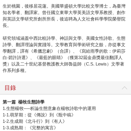
生於桃園，後移居花蓮。美國華盛頓大學比較文學博士，為臺灣
知名學者、翻譯家。曾任國立東華大學英美語文學系教授、創作
與英語文學研究所創所所長，後追聘為人文社會科學學院榮譽院
長。
研究領域涵蓋中西比較詩學、神話與文學、美國女性詩歌、生態
詩學、翻譯理論與實踐等。文學教育與學術研究之餘，亦從事文
學翻譯，譯有《希臘悲劇》（合譯）、《寫給雨季的歌：伊莉莎
白‧碧許詩選》、《最藍的眼睛》（獲第32屆金鼎獎最佳翻譯人
獎）以及二十世紀基督教護教大師魯益師（C.S. Lewis）文學著
作系列多種。
目錄
第一篇 楊牧生態詩學
1.生態楊牧──析論生態意象在楊牧詩歌中的運用
1-1.萌芽期：從《傳說》到《瓶中稿》
1-2.生成期《北斗行》到《有人》
1-3.成熟期：《完整的寓言》