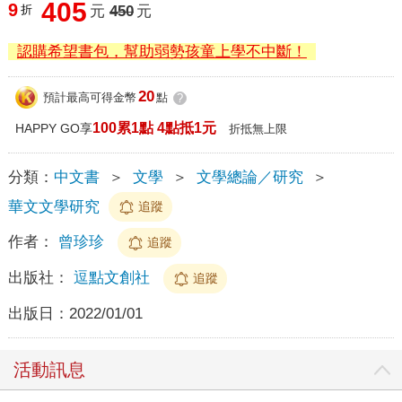
405
9
折
元
450
元
認購希望書包，幫助弱勢孩童上學不中斷！
20
預計最高可得金幣
點
?
100累1點 4點抵1元
HAPPY GO享
折抵無上限
分類：
中文書
＞
文學
＞
文學總論／研究
＞
華文文學研究
追蹤
作者：
曾珍珍
追蹤
出版社：
逗點文創社
追蹤
出版日：
2022/01/01
活動訊息