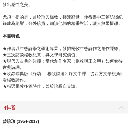
發出感性之美。
尤須一提的是，曾珍珍與楊牧，接連辭世，使得書中三篇訪談紀
錄成為絕響，分外珍貴，細讀他倆的精采對話，讓人無限懷想。
本書特色
★作者以生態詩學之學術專業，發掘楊牧生態詩作之創作隱微。
★三次訪談楊牧紀實，具文學研究價值。
★現代與古典的碰撞：當代創作名家（楊牧與王文興）如何看待
古典詩詞。
★收錄瑞典版《綠騎──楊牧詩選》序文中譯，從西方文學視角回
看楊牧詩作。
★精選楊牧多篇詩作，曾珍珍親自賞讀。
作者
曾珍珍 (1954-2017)