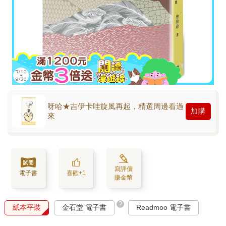
呀哈★吉伊卡哇旋風再起，精選周邊看過
加購
來
寫評價
電子書
喜歡+1
賺金幣
?
紙本平裝
金石堂 電子書
Readmoo 電子書