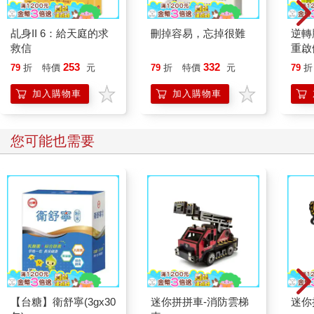
乩身II 6：給天庭的求
刪掉容易，忘掉很難
逆轉
救信
重啟
糖、
253
332
79
折
特價
元
79
折
特價
元
79
折
炎，
復力
加入購物車
加入購物車
您可能也需要
【台糖】衛舒寧(3gx30
迷你拼拼車-消防雲梯
迷你