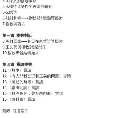
5-3.譯文的修辭策略
5-4.譯詩音樂性的再現與轉化
5-5.結語
6.雝雝和鳴──楊牧談詩歌翻譯藝術
7.楊牧與西方
第三篇 楊牧對話
8.英雄回家──冬日在東華訪談楊牧
9.王文興與楊牧對談詩詞
10.楊牧專號編輯始末
第四篇 賞讀楊牧
11.〈故事〉賞讀
12.〈有人問我公理和正義的問題〉賞讀
13.〈風起的時候〉賞讀
14.〈讓風朗誦〉賞讀
15.〈林冲夜奔：聲音的戲劇〉賞讀
16.〈論孤獨〉賞讀
附錄 引用書目