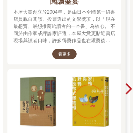
閱讀盛宴
本屋大賞創立於2004年，是由日本全國第一線書
店員親自閱讀、投票選出的文學獎項，以「現在
最想賣、最想推薦給讀者的一本書」為核心。 不
同於由作家或評論家評選，本屋大賞更貼近書店
現場與讀者口味，許多得獎作品也在獲獎後成為
暢銷書，並改編為電影、戲劇或動畫。除了日本
看更多
小說的一般部門，也設有翻譯小說部門與發掘部
門，讓海外佳作與值得重新被看見的作品走進更
多讀者視野。 不知道下一本該讀什麼時，跟著書
店員的推薦，往往就能遇見一個令人捨不得闔上
的好故事。