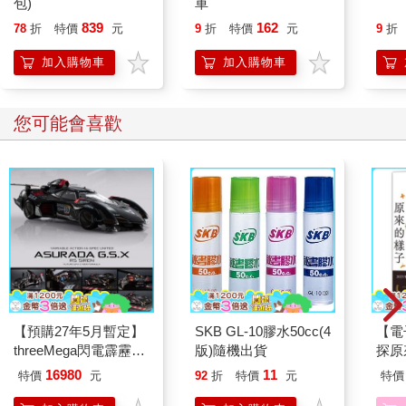
包)
車
839
162
78
折
特價
元
9
折
特價
元
9
折
加入購物車
加入購物車
您可能會喜歡
【預購27年5月暫定】
SKB GL-10膠水50cc(4
【電
threeMega閃電霹靂車
版)隨機出貨
探原
VA Hi-SPEC UNITED
16980
11
特價
元
92
折
特價
元
特價
阿斯拉 G.S.X RS