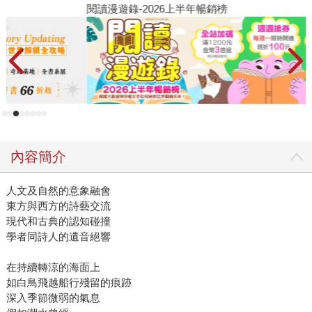
閱讀漫遊錄-2026上半年暢銷榜
飢
內容簡介
人文及自然的意象融會
東方與西方的詩藝交流
現代和古典的認知碰撞
學者同詩人的遺音絕響
在持續轉涼的海面上
如白鳥飛越船行殘留的痕跡
深入季節微弱的氣息