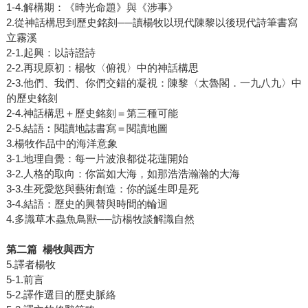
1-4.解構期：《時光命題》與《涉事》
2.從神話構思到歷史銘刻──讀楊牧以現代陳黎以後現代詩筆書寫
立霧溪
2-1.起興：以詩證詩
2-2.再現原初：楊牧〈俯視〉中的神話構思
2-3.他們、我們、你們交錯的凝視：陳黎〈太魯閣．一九八九〉中
的歷史銘刻
2-4.神話構思＋歷史銘刻＝第三種可能
2-5.結語︰閱讀地誌書寫＝閱讀地圖
3.楊牧作品中的海洋意象
3-1.地理自覺：每一片波浪都從花蓮開始
3-2.人格的取向：你當如大海，如那浩浩瀚瀚的大海
3-3.生死愛慾與藝術創造：你的誕生即是死
3-4.結語：歷史的興替與時間的輪迴
4.多識草木蟲魚鳥獸──訪楊牧談解識自然
第二篇 楊牧與西方
5.譯者楊牧
5-1.前言
5-2.譯作選目的歷史脈絡