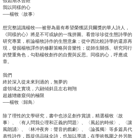
假如潮水曾經
我以同樣的心
──楊牧〈故事〉
想完整認識楊牧──被譽為最有希望榮獲諾貝爾獎的華人詩人，
《同樣的心》將是不可或缺的一塊拼圖。看曾珍珍從生態詩學的
研究專業，析論楊牧詩作的生態意象；從中西比較詩學的還原再
現，發掘楊牧譯作的修辭策略與音樂性；從師生關係、研究同行
的雙重角色，勾勒楊牧創作的自覺與反思。同樣的心，呼應成
章。
我們
終於深入從未來到過的，無夢的
虛領域之實境，六翮傾斜且左右翱翔
超越矰繳窺伺的極限
──楊牧〈歸鳥〉
除了理性的文學研究，書中也涉足創作賞讀，精選楊牧〈故
事〉、〈有人問我公理和正義的問題〉、〈風起的時候〉、〈讓
風朗誦〉、〈林冲夜奔：聲音的戲劇〉、〈論孤獨〉等多篇具代
表性詩作，既提供品味全詩，也加以導讀，在學術氛圍之外另散