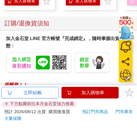
SIREN 黑色限定
加入購物車
加入購物車
訂購/退換貨須知
加入金石堂 LINE 官方帳號『完成綁定』，隨時掌握出貨動
態：
提醒您！！
金石堂及銀行均不會請您操作ATM! 如接獲電話要求您前往
立即結帳
加入購物車
ATM提款機，請不要聽從指示，以免受騙上當！
※ 下方點圖前往本月金石堂強力推薦
退換貨須知：
預計 2026/08/12 出貨
購買後進貨
預訂門市商品
門市庫存
大量採購
**提醒您，鑑賞期不等於試用期，退回商品須為全新狀態**
依據「消費者保護法」第19條及行政院消費者保護處公告之
「通訊交易解除權合理例外情事適用準則」，以下商品購買