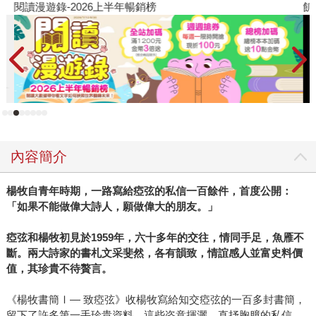
閱讀漫遊錄-2026上半年暢銷榜
飢
內容簡介
楊牧自青年時期，一路寫給瘂弦的私信一百餘件，首度公開：
「如果不能做偉大詩人，願做偉大的朋友。」
瘂弦和楊牧初見於1959年，六十多年的交往，情同手足，魚雁不
斷。兩大詩家的書札文采斐然，各有韻致，情誼感人並富史料價
值，其珍貴不待贅言。
《楊牧書簡Ⅰ— 致瘂弦》收楊牧寫給知交瘂弦的一百多封書簡，
留下了許多第一手珍貴資料。這些恣意揮灑，直抒胸臆的私信，