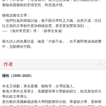
最能表露楊牧的至情至性，和見識才情。
楊牧談書信文學：
「他們往返的推敲討論，無不顯示率性之大義，自然天成，往往
比正規的文學創作更加精緻晶瑩，甚至更加豐富深刻」。
── 《海外寄霓君》序：〈留學生朱湘〉
兩大詩人的魚雁往返，確是「片紙千金」，在手書即將成為絕響
中，尤顯稀珍可觀。
作者
楊牧（1940–2020）
本名王靖獻，筆名葉珊、楊牧等，台灣花蓮人。
東海大學外文系學士，美國愛荷華大學藝術碩士，柏克萊加州大
學比較文學博士。
曾任教於美國麻薩諸塞大學阿默斯特分校、華盛頓大學、普林斯