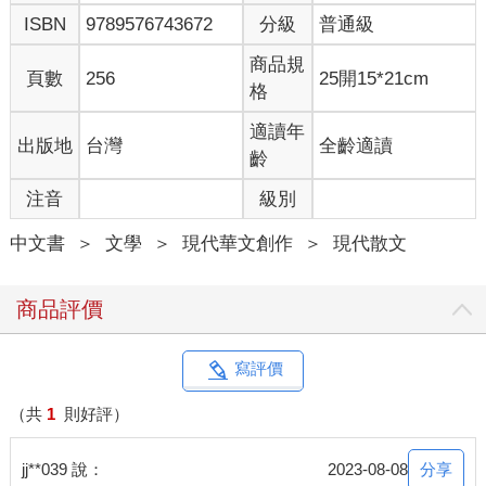
斷，希望不致有錯。
ISBN
9789576743672
分級
普通級
兩大詩家的書札文采斐然，各有韻致，情誼感人並富史料價
商品規
頁數
256
25開15*21cm
值，其珍貴不待贅言。書信盡量保留原貌存真，惟當初下筆僅供
格
對方閱讀，直言無諱，偶有不宜示人字句，以叉號替代或予刪
節；未便揭露的時人，打圈隱其名，若有不周，尚祈包容。標點
適讀年
出版地
台灣
全齡適讀
除書刊篇名改用現行符號外，少有改動。原稿字跡潦草，尤其是
齡
楊牧的快筆，我看了六、七十年，依然沒有十足把握，也盼不致
注音
級別
有誤。
中文書
＞
文學
＞
現代華文創作
＞
現代散文
兩書編輯曾先後就教於鄭樹森教授，陳育虹女士，及陳義芝
教授，獲得許多寶貴意見，特此申謝。（葉步榮）
商品評價
寫評價
（共
1
則好評）
分享
jj**039 說：
2023-08-08