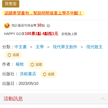
買整套
認購希望書包，幫助弱勢孩童上學不中斷！
10
預計最高可得金幣
點
?
100累1點 4點抵1元
HAPPY GO享
折抵無上限
分類：
中文書
＞
文學
＞
現代華文創作
＞
現代散文
追蹤
作者：
楊牧
追蹤
出版社：
洪範書店
追蹤
出版日：
2023/05/10
活動訊息