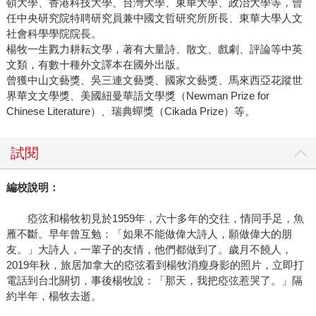
頓大學、香港科技大學、台灣大學、東華大學、政治大學等，曾
任中央研究院特聘研究員兼中國文哲研究所所長、東華大學人文
社會科學學院院長。
楊牧一生戮力耕耘文學，著有大量詩、散文、戲劇、評論等中英
文類，有數十種外文譯本在國外出版。
曾獲中山文藝獎、吳三連文藝獎、國家文藝獎、馬來西亞花蹤世
界華文文學獎、美國紐曼華語文學獎（Newman Prize for
Chinese Literature）、瑞典蟬獎（Cikada Prize）等。
試閱
編校說明：
瘂弦和楊牧初見於1959年，六十多年的交往，情同手足，魚
雁不斷。早年曾互勉：「如果不能做偉大詩人，願做偉大的朋
友。」大詩人，一輩子的友情，他們都做到了。歲月不饒人，
2019年秋，旅居加拿大的瘂弦看到楊牧消瘦身影的照片，立即打
電話到台北關切，事後楊牧說：「那天，我把瘂弦惹哭了。」隔
約半年，楊牧去逝。