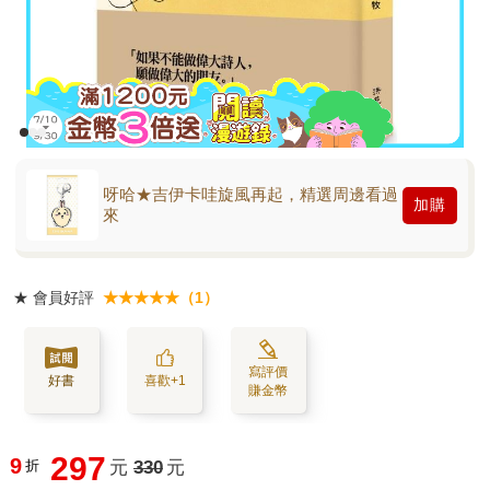
呀哈★吉伊卡哇旋風再起，精選周邊看過
加購
來
★
會員好評
★★★★★（1）
寫評價
好書
喜歡+1
賺金幣
297
9
折
元
330
元