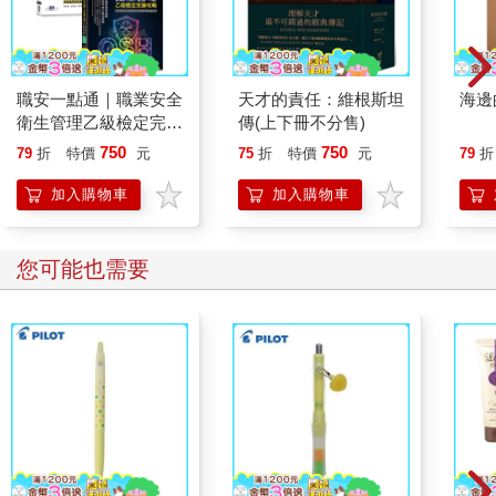
職安一點通｜職業安全
天才的責任：維根斯坦
海邊
衛生管理乙級檢定完勝
傳(上下冊不分售)
攻略｜2026版(套書)
750
750
79
折
特價
元
75
折
特價
元
79
折
加入購物車
加入購物車
您可能也需要