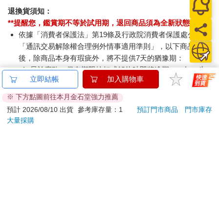
退換貨須知：
**提醒您，鑑賞期不等於試用期，退回商品須為全新狀態**
依據「消費者保護法」第19條及行政院消費者保護處公告之
「通訊交易解除權合理例外情事適用準則」，以下商品購買
後，除商品本身有瑕疵外，將不提供7天的猶豫期：
易於腐敗、保存期限較短或解約時即將逾期。（如：生
立即結帳
加入購物車
鮮食品）
依消費者要求所為之客製化給付。（客製化商品）
※ 下方點圖前往本月金石堂強力推薦
報紙、期刊或雜誌。（含MOOK、外文雜誌）
預計 2026/08/10 出貨
參考庫存量：1
預訂門市商品
門市庫存
經消費者拆封之影音商品或電腦軟體。
大量採購
非以有形媒介提供之數位內容或一經提供即為完成之線
上服務，經消費者事先同意始提供。（如：電子書、電
子雜誌、下載版軟體、虛擬商品…等）
已拆封之個人衛生用品。（如：內衣褲、刮鬍刀、除毛
刀…等）
若非上列種類商品，均享有到貨7天的猶豫期（含例假
日）。
辦理退換貨時，商品（組合商品恕無法接受單獨退貨）必須