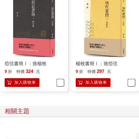
瘂弦書簡Ⅰ：致楊牧
楊牧書簡Ⅰ：致瘂弦
324
297
9
折
特價
元
9
折
特價
元
加入購物車
加入購物車
相關主題