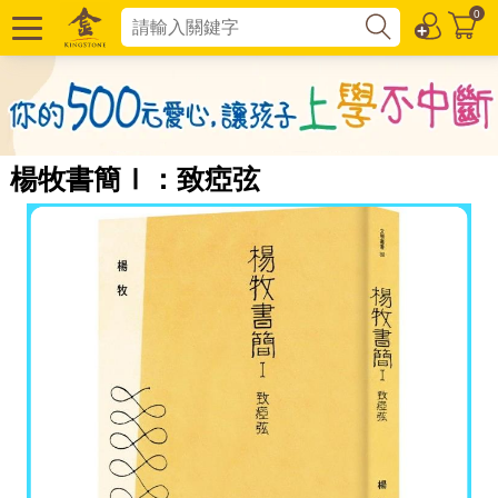
0
楊牧書簡Ⅰ：致瘂弦