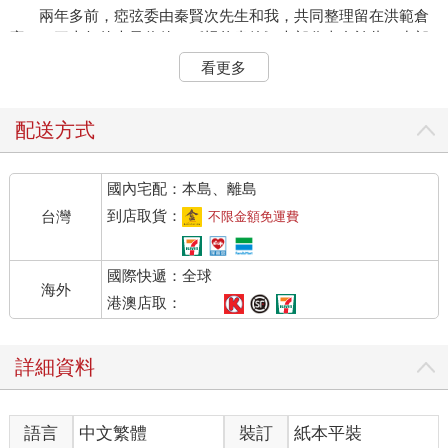
兩年多前，瘂弦委由秦賢次先生和我，共同整理留在洪範倉
庫二、三十年的大量信件。《楊牧書簡》大部分來自於此，少部
分由林家弘先生在加拿大幫瘂弦整理出來，也有一些是我保存了
看更多
副本，或在報刊登載過的。最遺憾的是散佚甚多，難以齊全。
楊牧逝後，夏盈盈和謝旺霖整理遺留的手稿文件，把一些信
配送方式
件委託於我，《瘂弦書簡》即其中一部分。楊牧對資料檔案保存
雖有規律，可惜仍有部分未全，1964年赴美留學前的信件全部闕
國內宅配：本島、離島
如。
到店取貨：
台灣
不限金額免運費
1980年代末之後，電訊發展迅速，他們常用電話或傳真聯
繫，書翰漸少；傳真不耐久存，即使留下，也常無跡可尋。1990
國際快遞：全球
年代中，楊牧返台執教任職，信寫得更少了。瘂弦專業於編輯工
海外
作後，尤其在《聯合報》副刊任內，信多簡短，其忙碌可以想
港澳店取：
像。
詳細資料
書簡各按年份時序編排，楊牧信末大多署全年月日，順序略
無疑義；瘂弦則很多未署年份。楊牧為了方便存檔，信封幾乎全
棄，僅存信紙在檔案夾中，部分亂了順序，無郵戳可憑查對，只
語言
中文繁體
裝訂
紙本平裝
能依內容判斷。每封信前標出的時日和收發地，很多是編者推