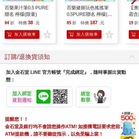
百樂果汁筆0.5 PURE
百樂健握玩色搖搖筆
【澳洲
聯名 檸檬(限量)
0.5PURE聯名 檸檬(限
霜含
量)
100
38
187
84
折
特價
元
85
折
特價
元
19
折
加入購物車
加入購物車
訂購/退換貨須知
加入金石堂 LINE 官方帳號『完成綁定』，隨時掌握出貨動
態：
提醒您！！
金石堂及銀行均不會請您操作ATM! 如接獲電話要求您前往
ATM提款機，請不要聽從指示，以免受騙上當！