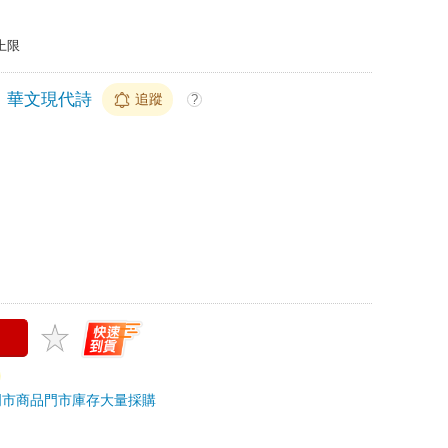
上限
華文現代詩
追蹤
?
門市商品
門市庫存
大量採購