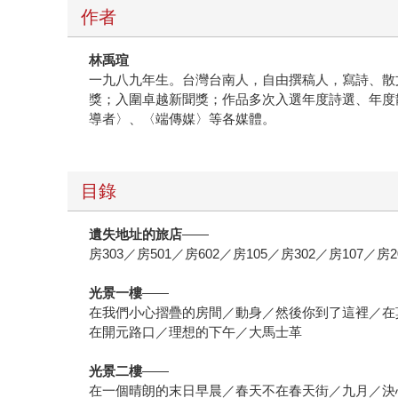
作者
林禹瑄
一九八九年生。台灣台南人，自由撰稿人，寫詩、散
獎；入圍卓越新聞獎；作品多次入選年度詩選、年度
導者〉、〈端傳媒〉等各媒體。
目錄
遺失地址的旅店
——
房303／房501／房602／房105／房302／房107／房2
光景一樓
——
在我們小心摺疊的房間／動身／然後你到了這裡／在
在開元路口／理想的下午／大馬士革
光景二樓
——
在一個晴朗的末日早晨／春天不在春天街／九月／決