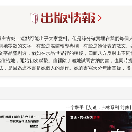
到她零散的文字。有些是媒體報導專欄，有些是她發表的散文。
文字晶瑩剔透，猶如在水晶世界裡的稜鏡，四面八方反射出不同
寫信給她，開始初次聯繫。信裡除了邀她試閱古納的書，也同時
說法，是因為這本書是她個人的創作。她的書寫天分無庸置疑，
靜等待。 由於秋天我臨時啟程前往歐洲的書展，這本書的出版
天氣不冷也不熱，是怡人的秋天。禹瑄從另一個城市前來，早上
右岸一路逛去左岸，最後繞了幾個巷子才終於找到。正要傳訊息
下，點了咖啡，才終於開始第一次在真實生活裡的談話。 我們
陽光和溫度，和禹瑄臉上淡淡的笑容和身影。可能她把濃烈的情
透明書衣×燙銀加工，售完即絕版
時報經典展69折起
？自我實現？當我們走過人生，才會漸漸明白，不是每個問題都
首凝望，才明白最珍貴的是每一步走過的風景。 可惜的是，人
呢？禹瑄以文字留下了生活裡最閃亮的那些片刻。無論是哀傷的