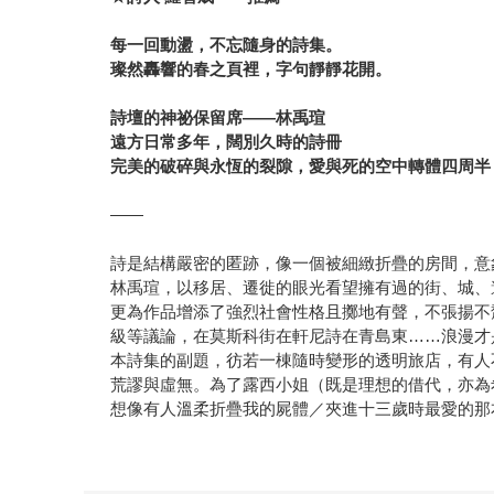
每一回動盪，不忘隨身的詩集。
璨然轟響的春之頁裡，字句靜靜花開。
詩壇的神祕保留席
——
林禹瑄
遠方日常多年，闊別久時的詩冊
完美的破碎與永恆的裂隙，愛與死的空中轉體四周半
——
詩是結構嚴密的匿跡，像一個被細緻折疊的房間，意
林禹瑄，以移居、遷徙的眼光看望擁有過的街、城、
更為作品增添了強烈社會性格且擲地有聲，不張揚不
級等議論，在莫斯科街在軒尼詩在青島東……浪漫才
本詩集的副題，彷若一棟隨時變形的透明旅店，有人
荒謬與虛無。為了露西小姐（既是理想的借代，亦為
想像有人溫柔折疊我的屍體／夾進十三歲時最愛的那