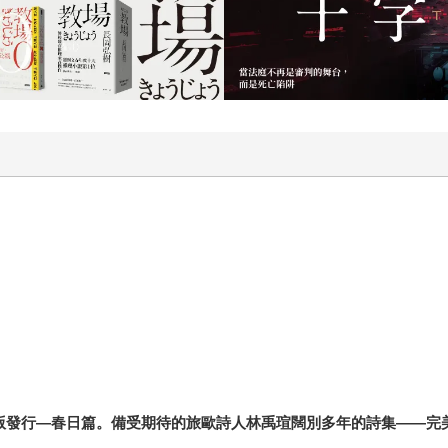
人生一瞬。 如果人生是一場夢遊，禹瑄的夢是熾熱、沉靜，卻
走入你我的夢境。
版發行—春日篇。備受期待的旅歐詩人林禹瑄闊別多年的詩集
——
完