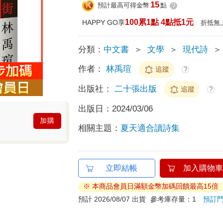
15
預計最高可得金幣
點
?
100累1點 4點抵1元
HAPPY GO享
折抵無
分類：
中文書
＞
文學
＞
現代詩
＞
作者：
林禹瑄
追蹤
?
出版社：
二十張出版
追蹤
?
出版日：
2024/03/06
加購
相關主題：
夏天適合讀詩集
立即結帳
加入購物車
※ 本商品會員日滿額金幣加碼回饋最高15倍
預計 2026/08/07 出貨
參考庫存量：1
預訂