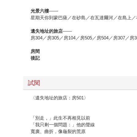
光景六樓
——
星期天你到蒙巴薩／在砂島／在瓦達爾河／在島上／
遺失地址的旅店
——
房304／房305／房104／房505／房504／房307／房3
房間
後記
試閱
〈遺失地址的旅店：房501〉
「別走，」此生不再相見以前
「我只剩一個問題：」他的聲線
寬廣、曲折，像龜裂的荒原