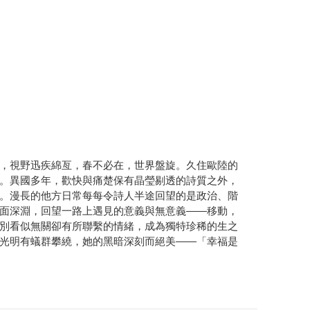
，視野迅疾綿亙，春不必在，世界盤旋。久住歐陸的
。異國多年，歡快與痛楚保有晶瑩剔透的詩質之外，
。漫長的他方日常每每令詩人半途回望的是政治、階
面深淵，回望一路上遇見的意義與無意義——移動，
別看似無關卻有所聯繫的情緒，成為獨特珍稀的生之
光明有蟻群攀繞，她的黑暗深刻而絕美——「幸福是