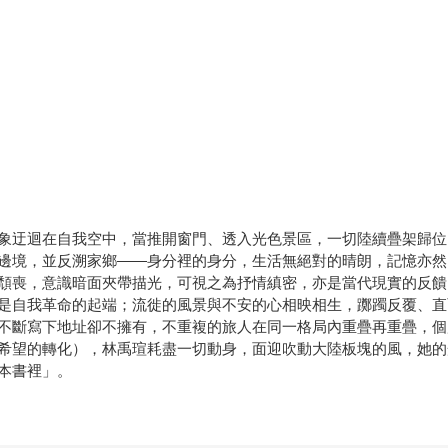
象迂迴在自我空中，當推開窗門、透入光色景區，一切陸續疊架歸位
邊境，並反溯家鄉——身分裡的身分，生活無絕對的晴朗，記憶亦然
頹喪，意識暗面夾帶描光，可視之為抒情縝密，亦是當代現實的反饋
是自我革命的起端；流徙的風景與不安的心相映相生，躑躅反覆、直
不斷寫下地址卻不擁有，不重複的旅人在同一格局內重疊再重疊，個
希望的轉化），林禹瑄耗盡一切動身，面迎吹動大陸板塊的風，她的
本書裡」。