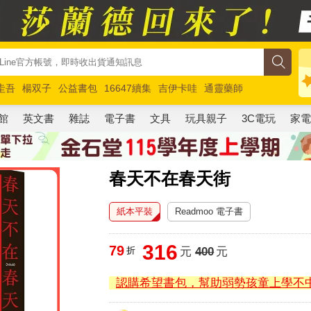
圭吾
楊双子
公益書包
16647續集
吉伊卡哇
通靈藥師
路邊攤新作
馬斯克
玩具總動員5
超慢跑
館
英文書
雜誌
電子書
文具
玩具親子
3C電玩
家
春天不在春天街
紙本平裝
Readmoo 電子書
316
79
折
元
400
元
認購希望書包，幫助弱勢孩童上學不