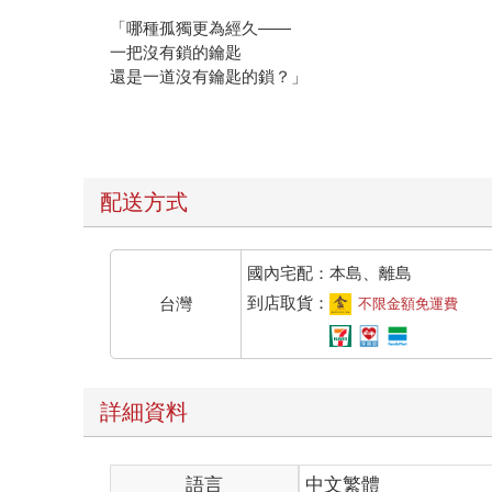
「哪種孤獨更為經久——
一把沒有鎖的鑰匙
還是一道沒有鑰匙的鎖？」
____
〈動身〉
配送方式
冬天來臨的時候
想為你種植一座森林
在大雪的深夜
國內宅配：本島、離島
點亮所有燈火，一個人
到店取貨：
台灣
不限金額免運費
坐在屋子的中心
安安靜靜
等一個壞消息
詳細資料
遠方是黑的很好
一個人
發光很好
語言
中文繁體
想像各種形狀美麗的夢境