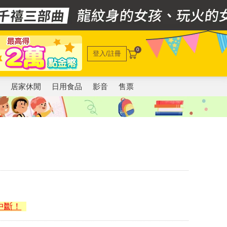
0
登入/註冊
電
居家休閒
日用食品
影音
售票
中斷！