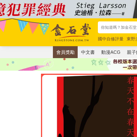
國中自修評量
東野
唯紅花綻放
奧德賽
會員獎勵
中文書
動漫ACG
親子