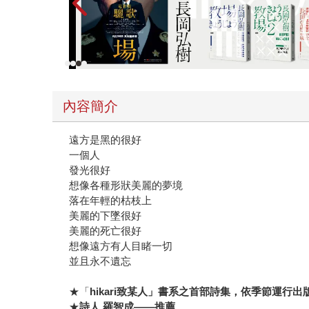
在她筆下，我讀到了我們每個人或許都曾擁有過的
巨大的夢境裡呢？ 讓我們一起走入她的夢境，也
內容簡介
遠方是黑的很好
一個人
發光很好
想像各種形狀美麗的夢境
落在年輕的枯枝上
美麗的下墜很好
美麗的死亡很好
想像遠方有人目睹一切
並且永不遺忘
★「
hikari
致某人」書系之首部詩集，依季節運行出
★
詩人 羅智成
——推薦