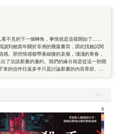
我讀到她當年關於非洲的幾篇書寫，因此找她試閱
情感。那些情感都帶著細微的哀傷，淺淺的青春，
提出了洽談新書的邀約。我們的緣分就是從這一秒開
接下來的信件往返多半只是討論新書的內容章節、篩
時間恰好安排在年底。因為這個緣故，我們反而在巴
去看展覽。我們約在塞納河左岸巷裡的一間書店兼咖
給禹瑄說我到了，抬起頭來發現一個身影站在門
延續著從信件裡討論的事情：書稿、出版活動……彷
感和哀愁，都留在了文字裡。 二十歲的時候，你在
會有答案，而那些問題也永遠不會消逝。而我們在
生無法重來，人生就是一輛無法回頭的列車，在我們
情緒、悔恨的夜晚、分手的戀人、空蕩的房間……