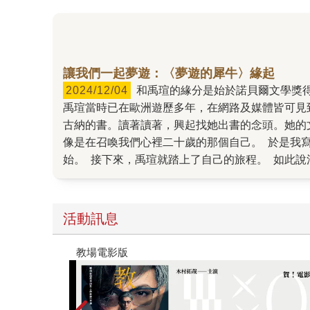
讓我們一起夢遊：〈夢遊的犀牛〉緣起
2024/12/04
和禹瑄的緣分是始於諾貝爾文學獎得主古納，這點可能出乎大家意料。但是緣分確實埋在我們每個人看不見的下一個轉角，事情就是這樣開始了……
禹瑄當時已在歐洲遊歷多年，在網路及媒體皆可見
古納的書。讀著讀著，興起找她出書的念頭。她的
像是在召喚我們心裡二十歲的那個自己。 於是我
始。 接下來，禹瑄就踏上了自己的旅程。 如此
選文章、截稿時間、工作排程……然後，我只是靜
黎終於初次見面了。 見面那天是淡淡的十月天。
啡店，小小的店開在有點陡的小坡道旁。早上我從
活動訊息
口，正是禹瑄。我們打了招呼相認，進門找位置坐
彿聊了很多很多，但事後的記憶只剩下那天巴黎的
世界上最透明的故事【夏季限量版】：全新封面×
煩惱些什麼？三十歲的時候呢？工作？未來？情感
尋找答案的路上，已不知不覺走過了無數年歲。回
什麼都不明白的時候疾駛向前。能留下來的是什麼