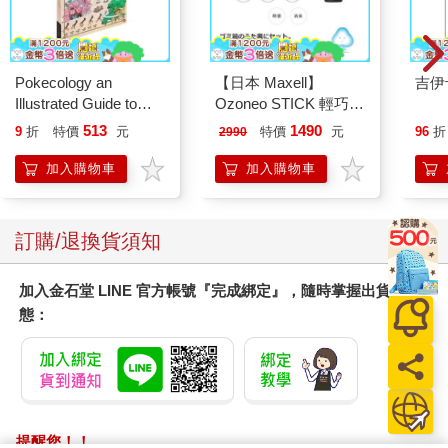
Pokecology an
【日本 Maxell】
吉伊
Illustrated Guide to
Ozoneo STICK 輕巧型
Pokemon Ecology
除菌消臭器－垃圾箱用
513
1490
9
折
特價
元
特價
元
96
折
2990
(Pokemon Pikachu
MXAP－ARS51
Press)
加入購物車
加入購物車
訂購/退換貨須知
加入金石堂 LINE 官方帳號『完成綁定』，隨時掌握出貨動
態：
提醒您！！