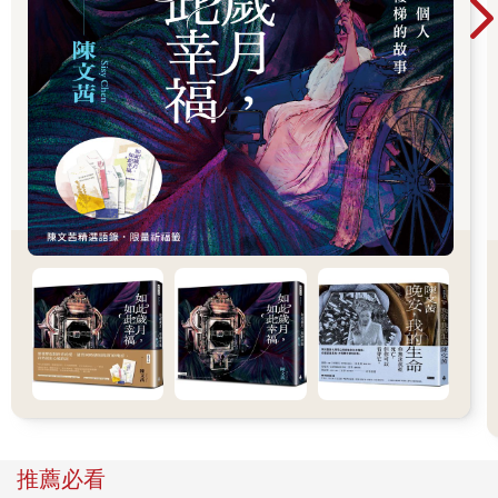
高中部都是男女合班，他也看得出誰與誰已在暗通款曲。雖然不
是他們的導師，但是他把其中幾個男生叫到身邊，只跟他們交代
一句：要懂得保護女生，做得到嗎？
他自己接下來又會有什麼樣的變化呢？會成為那種堂堂小考，藤
條不離手的升學班王牌老師嗎？
隔著忠孝西路，他望向對街的金石堂與哈帝漢堡，再過去是中央
日報大樓，當時不可能想像得到，變化每分每秒都在發生，這幅
街景一年後就會永遠消失。
那一晚，從台北回到台中，下了國光號再轉客運，回到學校已經
十一點多。十二月夜裡氣溫驟降，他回到自己的小房間，拿出電
壺煮水，讓水蒸汽驅散初冬的寒氣。
然後他坐到小書桌前，攤開了稿紙。
（摘自〈寂夏〉）
推薦必看