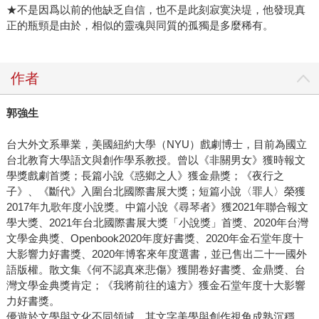
★不是因爲以前的他缺乏自信，也不是此刻寂寞決堤，他發現真
正的瓶頸是由於，相似的靈魂與同質的孤獨是多麼稀有。
作者
郭強生
台大外文系畢業，美國紐約大學（NYU）戲劇博士，目前為國立
台北教育大學語文與創作學系教授。曾以《非關男女》獲時報文
學獎戲劇首獎；長篇小說《惑鄉之人》獲金鼎獎；《夜行之
子》、《斷代》入圍台北國際書展大獎；短篇小說〈罪人〉榮獲
2017年九歌年度小說獎。中篇小說《尋琴者》獲2021年聯合報文
學大獎、2021年台北國際書展大獎「小說獎」首獎、2020年台灣
文學金典獎、Openbook2020年度好書獎、2020年金石堂年度十
大影響力好書獎、2020年博客來年度選書，並已售出二十一國外
語版權。散文集《何不認真來悲傷》獲開卷好書獎、金鼎獎、台
灣文學金典獎肯定；《我將前往的遠方》獲金石堂年度十大影響
力好書獎。
優遊於文學與文化不同領域，其文字美學與創作視角成熟沉穩，