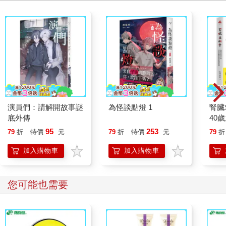
演員們：請解開故事謎
為怪談點燈 1
腎臟
底外傳
40
就告
95
253
79
折
特價
元
79
折
特價
元
79
折
加入購物車
加入購物車
您可能也需要