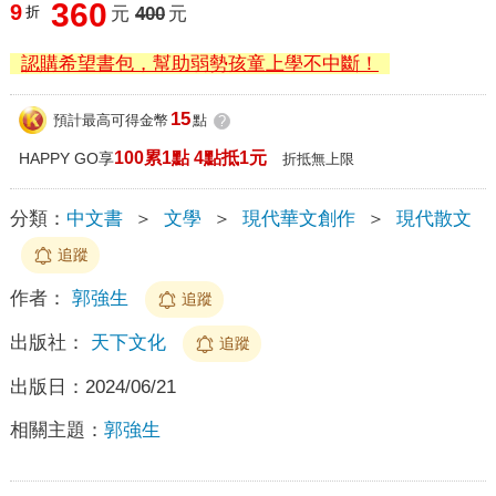
360
9
折
元
400
元
認購希望書包，幫助弱勢孩童上學不中斷！
15
預計最高可得金幣
點
?
100累1點 4點抵1元
HAPPY GO享
折抵無上限
分類：
中文書
＞
文學
＞
現代華文創作
＞
現代散文
追蹤
作者：
郭強生
追蹤
出版社：
天下文化
追蹤
出版日：
2024/06/21
相關主題：
郭強生