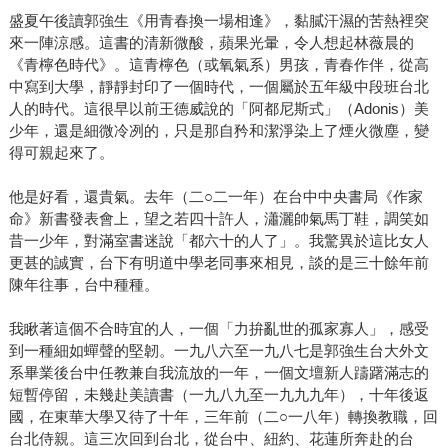
盛夏午後讀郭強生《用青春換一場相逢》，黏膩汗濕的苦熱裡突
來一陣涼感。這書的清新微酸，蘋果光暈，令人想起林薇晨的
《青檸色時代》。這青檸色（或氧氣系）男孩，青春作伴，從高
中寫到大學，靜靜封印了一個時代，一個屬於五年級中段班台北
人的時代。這很早以前王德威說的「阿都尼斯式」（Adonis）美
少年，還是細微冷冽的，只是那自矜和潔淨染上了煙火微塵，變
得可親起來了。
他是好看，還貴氣。去年（二○二一年）在台中中央書局《作家
命》新書發表會上，望之若四十許人，瀟灑帥氣馬丁鞋，調笑如
昔一少年，對滿室書迷說「都六十的人了」。我驚異於這比女人
更甚的誠實，台下有明道中學老同事來相見，談的是三十餘年前
陳年往事，台中種種。
我瞅著這個不合時宜的人，一個「力拚亂世的孤家寡人」，感受
到一種細如蟬聲的堅韌。一九八六至一九八七是郭強生台大外文
系畢業後台中任教兼自我流放的一年，一個文壇新人躊躇滿志的
短暫停留，未幾赴美讀書（一九八九至一九九九年），十年後返
國，在東華大學又待了十年，三年前（二○一八年）轉換教職，回
台北侍親。這三次回到台北，從台中、紐約、花蓮所奔赴的台