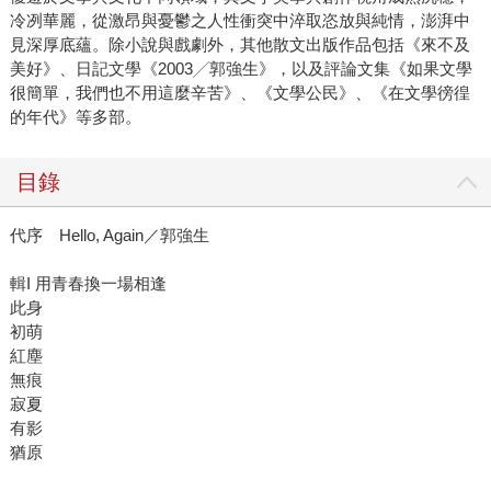
冷冽華麗，從激昂與憂鬱之人性衝突中淬取恣放與純情，澎湃中
見深厚底蘊。除小說與戲劇外，其他散文出版作品包括《來不及
美好》、日記文學《2003╱郭強生》，以及評論文集《如果文學
很簡單，我們也不用這麼辛苦》、《文學公民》、《在文學徬徨
的年代》等多部。
目錄
代序 Hello, Again／郭強生
輯I 用青春換一場相逢
此身
初萌
紅塵
無痕
寂夏
有影
猶原