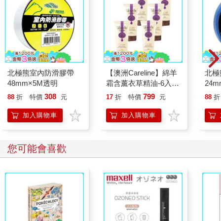
北極熊室內防滑膠帶
【澳洲Careline】綿羊
北極
48mm×5M透明
霜含薰衣草精油-6入組
24m
100ml/瓶
308
799
88
折
特價
元
17
折
特價
元
88
折
加入購物車
加入購物車
您可能會喜歡