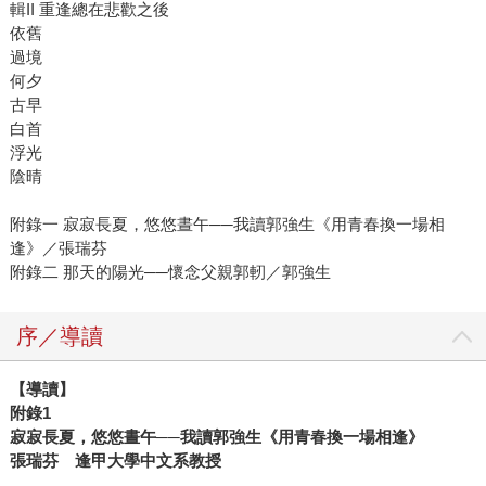
輯II 重逢總在悲歡之後
依舊
過境
何夕
古早
白首
浮光
陰晴
附錄一 寂寂長夏，悠悠晝午──我讀郭強生《用青春換一場相
逢》／張瑞芬
附錄二 那天的陽光──懷念父親郭軔／郭強生
序／導讀
【導讀】
附錄1
寂寂長夏，悠悠晝午──我讀郭強生《用青春換一場相逢》
張瑞芬 逢甲大學中文系教授