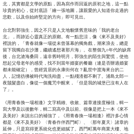
北，其實都是文學的原點，因為寫作而回返的原初之地，這一點
珍貴的初心，從封底語「繪一張地圖，讓親愛的人知道你走過的
悲歡，以及你始終堅定的方向」即可見出。
台北對郭強生，因之不只是人文地貌懷舊意味的「我的老台
北」，而跡近心靈真正的原鄉。有一點悲涼，像《來不及美好》
裡說的，「青春就像一場從未曾落幕的獨角戲，潮來浪去，總是
留下我獨自在沙灘，繼續遙想著那片海」。在整個九○年代的缺席
後，台北滄海桑田，遠非舊時明月，郭強生的陌生與驚慌，使他
想起父母老年的感受，找不到當年婚宴的餐廳（連是否辦過婚宴
都未能確定），曾經賃居的永康街何在？亂世中渡海來台的二
人，記憶彷彿被時代淘洗殆盡，一點殘渣都不剩了。浦島太郎一
夜鬚髮盡白，像從一個魔咒中醒來，「但是我的城堡已沒有人在
了」。
《用青春換一場相逢》文字精緻、收斂、篇章連接度極佳，輯一
寫大學及以後數年，輯二寫高中及以前。很像是把上一本《來不
及美好》未說出口的補強了，《用青春換一場相逢》裡許多心情
都是《來不及美好》〈青春作伴西門町〉、〈那年夏天〉諸章的
延伸，只是寫得更系統化也更細膩了。西門町萬年商業大樓、地