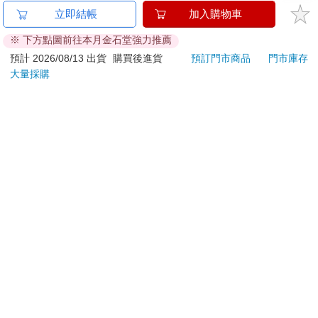
金石堂及銀行均不會請您操作ATM! 如接獲電話要求您前往
立即結帳
加入購物車
ATM提款機，請不要聽從指示，以免受騙上當！
※ 下方點圖前往本月金石堂強力推薦
退換貨須知：
預計 2026/08/13 出貨
購買後進貨
預訂門市商品
門市庫存
大量採購
**提醒您，鑑賞期不等於試用期，退回商品須為全新狀態**
依據「消費者保護法」第19條及行政院消費者保護處公告之
「通訊交易解除權合理例外情事適用準則」，以下商品購買
後，除商品本身有瑕疵外，將不提供7天的猶豫期：
易於腐敗、保存期限較短或解約時即將逾期。（如：生
鮮食品）
依消費者要求所為之客製化給付。（客製化商品）
報紙、期刊或雜誌。（含MOOK、外文雜誌）
經消費者拆封之影音商品或電腦軟體。
非以有形媒介提供之數位內容或一經提供即為完成之線
上服務，經消費者事先同意始提供。（如：電子書、電
子雜誌、下載版軟體、虛擬商品…等）
已拆封之個人衛生用品。（如：內衣褲、刮鬍刀、除毛
刀…等）
若非上列種類商品，均享有到貨7天的猶豫期（含例假