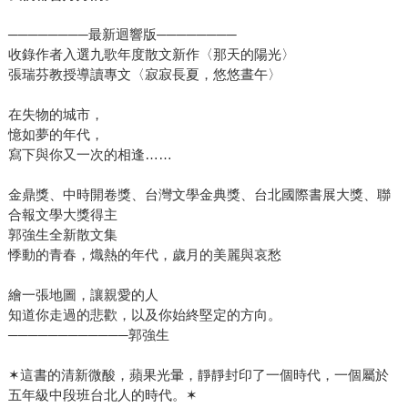
────────最新迴響版────────
收錄作者入選九歌年度散文新作〈那天的陽光〉
張瑞芬教授導讀專文〈寂寂長夏，悠悠晝午〉
在失物的城市，
憶如夢的年代，
寫下與你又一次的相逢……
金鼎獎、中時開卷獎、台灣文學金典獎、台北國際書展大獎、聯
合報文學大獎得主
郭強生全新散文集
悸動的青春，熾熱的年代，歲月的美麗與哀愁
繪一張地圖，讓親愛的人
知道你走過的悲歡，以及你始終堅定的方向。
────────────郭強生
✶這書的清新微酸，蘋果光暈，靜靜封印了一個時代，一個屬於
五年級中段班台北人的時代。✶