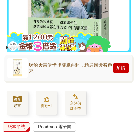
呀哈★吉伊卡哇旋風再起，精選周邊看過
加購
來
寫評價
好書
喜歡+1
賺金幣
紙本平裝
Readmoo 電子書