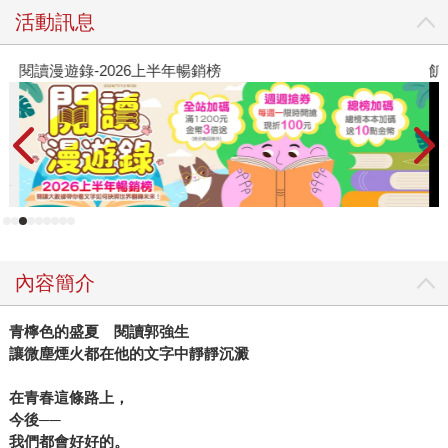
活動訊息
閱讀漫遊錄-2026上半年暢銷榜
飢
內容簡介
青檸色的盛夏 閱讀郭強生
讓微塵煙火都在他的文字中靜靜沉澱
在青春這條路上，
今後──
我們都會好好的。