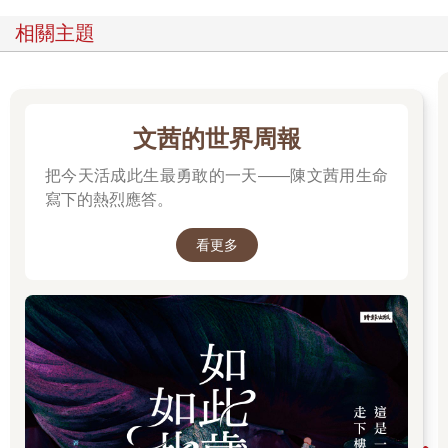
什麼就被大浪襲捲。
出版社老闆說，賣完了，還要再印嗎？老闆為此很苦惱：再印個
相關主題
五百本，你就把版權拿回去吧，打字稿都送你不要錢。金石堂每
週都來叫書，我們主要做教科書生意，直接跟學校聯絡，沒有那
個人力幫你這樣一直補書啦！
這樣是好，還是不好呢？他不知道。
那間剛因出版了《海水正藍》而異軍突起的新出版社，要編一本
文茜的世界周報
校園作家小說合集，打算收入他短篇集子中的一篇〈最後一次初
把今天活成此生最勇敢的一天——陳文茜用生命
戀〉。
當年的轉載費是多少已不可考。隨後這本合集就一直在暢銷排行
寫下的熱烈應答。
榜上。這樣是好，還是不好呢？
每回在台北短暫停留，他不與任何人聯絡。陪陪父母之餘，頂多
看更多
有時會去火車站前，一間叫FM流行頻道的商場二樓咖啡座，一個
下午獨自坐看馬路上的來往人群車流。想到接下來學生們也要開
始面對聯考了，不可能永遠像一年級的時候一樣，可以教他們唱
英文歌，跟他們一起看小熊維尼的卡通笑得前仰後合，他心中微
微漾起不安。
年輕孩子們的變化多麼快啊！
初一小毛頭都悄悄在竄長，到了明年，有幾個的身高肯定都將超
越他，甚至現在就看得見，他們的唇邊已開始有細如蕨毛的軟鬚
出現。