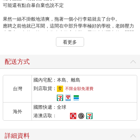
可能還有點自暴自棄也說不定
果然一絲不掛般地清爽，拖著一個小行李箱就去了台中。
應聘之前他就已耳聞，這間在中部升學率極好的學校，老師壓力
大是出了名的。第一晚住進由教室改裝，用三夾板隔出的一間間
男老師宿舍房，發現左鄰右舍也多是像他一樣的社會新鮮人。面
看更多
對這樣久違了的團體生活，他有了一種奇特的放心。
我跟這些大男孩們沒什麼不同，所以也沒什麼好擔心的，他想。
孤單的日子著實也過得太久，他現在可以有一個全新的面目加入
配送方式
這個團體，什麼校園才子、十大才藝學生獲獎……這些轉瞬間已
毫無意義。每天從早自習開始到晚自習結束，回到宿舍，同事們
國內宅配：本島、離島
互相串串門子，發薪日就一起去吃消夜，這樣的日子一點也不
難。
到店取貨：
台灣
不限金額免運費
帶一班初一導師，同時教一班高一，還有一班汽修科與一班夜補
校美髮科，果然被操得很凶。到底那時他還年輕，可以跟自己
國際快遞：全球
說，我做得到！他的老同學們沒有一個不驚訝，他竟然就這樣切
海外
斷了台北。
港澳店取：
事隔這麼多年，每當想起住在那簡陋教員宿舍裡的時光，他都還
能聽到從那個物理老師房間傳來的王芷蕾，同一首歌被他重複放
詳細資料
了又放：迷惑的心四處張望，不見熾熱的胸膛，多情的淚縱然溫