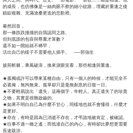
的成長，也彷彿像是一絲肉眼不察的細小紋路，埋藏於重逢之後
錯綜複雜、充滿滄桑更迭的悲歡裡。
驀然回首，
那一條跌跌撞撞的自我認同之路。
但到底誰的包容與尊重才算數？
還不如一開始就不稀罕，
活出自己的樣子不需要他人插手。 ──郭強生
披荊斬棘，乘風破浪，換來淚眼笑看，那些相逢與重逢。
★孤獨或許可以帶來某種自由，只有一個人的時候，才能完全不
必遮掩，無拘無束。孤單卻只是毫無創意的日復一日。
★不要輕易說出「遺失」這兩個字，年輕人。真正遺失了的珍貴
之物，其實是很難啟齒的。
★如果不明白自己為什麼不甘心，同樣地也就不會懂得，什麼才
是更好。
★存在，有時是因為已消逝不存在，才弔詭地被肯定，被確認。
★往事不過一橋之遙；而抵達自己的內心，有時卻比夢想更需要
長途跋涉。