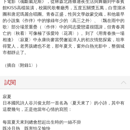
下電影《魂斷威尼斯》，從林森北路條通夜生活與舞廳到中泰賓
館KISS高檔裝潢，校園民歌餐廳秀，五度五關獎五萬，白雪溜冰
團和唐尼瑪麗合唱團。青春正盛，性與文學啟蒙交織，和他最早
的小說集《作伴》中的慘綠年少的〈高三之外〉、〈飄在雨中的
歌〉部分場景重疊（〈作伴〉中的同志愛戀還很隱諱，但青春凋
亡的〈秋看〉可像極了張愛玲〈花凋〉）。到了《用青春換一場
相逢》〈寂夏〉中永康街麥當勞邂逅洋人的初次情慾探索，坦率
得驚人，老男孩總也不老，那年夏天，窗外白熱光影中，整個城
市都靜止了。
（摘自〈附錄1〉）
試閱
寂夏
日本國民詩人谷川俊太郎一首名為〈夏天來了〉的小詩，其中有
這麼幾句，正是他當年心情的寫照：
每當夏天來到總會想起出生時的一絲不掛
既冷且熱 既害怕又愉快