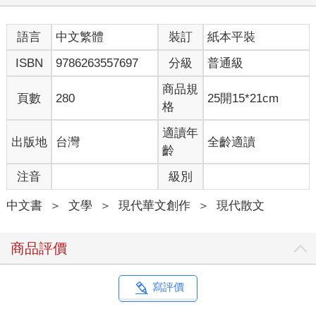
暖，暖不了黑夜長長……
歌名叫做〈冷冷的夏〉。他一直沒問過那個一口齙牙的男生，是
語言
中文繁體
裝訂
紙本平裝
因為這個歌詞嗎？還是因為她的歌聲？為什麼永遠都是這一首？
更奇怪的是，其他人也都沒有抱怨，常常十幾個男生就一邊改著
ISBN
9786263557697
分級
普通級
作業，整晚一起聽著同樣一首歌。好似他們來到這個鄉下中學相
遇共事，都有著不想明說的理由。
商品規
頁數
280
25開15*21cm
夏天過去了。
格
秋高氣爽的台中（當年沒有火力發電廠），是全台氣候最宜人的
城市。也沒有太多的高樓與重劃區，於是占地寬敞的庭園咖啡店
適讀年
出版地
台灣
全齡適讀
開始流行，成了城市特色，一種台北人難以想像的空間奢侈。
齡
初一的小男生們，換季後的新制服是西裝外套加領帶，一個個成
注音
級別
了小紳士模樣。男生班通常都是數學強過英文，他帶的這一班也
真奇怪，月考英文成績竟經常比女生班還好。
中文書
＞
文學
＞
現代華文創作
＞
現代散文
別班老師來監考，事後像發現了新大陸似地跑來跟他說：你們班
上的同學，他們在寫考卷的時候，那個神情都跟你好像喔──
商品評價
偶有回台北的時候，週六傍晚到，第二天吃完晚飯就走，去台北
西站搭國光號客運。
夜裡行車，在熄燈的車廂內，他戴起隨身聽耳機，看著車窗外高
寫評價
速公路上一盞盞橙黃路燈沿途快速被拋飛，像是來不及跟他說聲