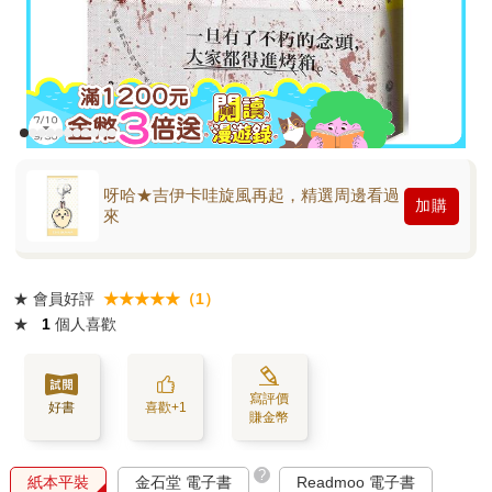
呀哈★吉伊卡哇旋風再起，精選周邊看過
加購
來
★
會員好評
★★★★★（1）
★
1
個人喜歡
寫評價
好書
喜歡+1
賺金幣
?
紙本平裝
金石堂 電子書
Readmoo 電子書