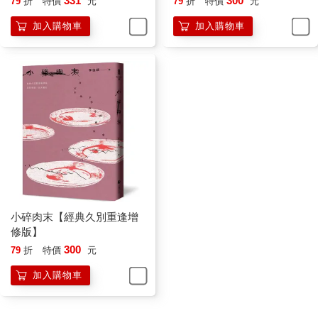
331
300
79
折
特價
元
79
折
特價
元
壽」，之後周媽媽一直尖叫，接著是砸重物的砰砰聲，我驚恐地
看著周可儀，她對我聳聳肩，我心想：「以後你說啥我都信你
加入購物車
加入購物車
了。」
我爸媽吵架跟周可儀爸媽不一樣，根據我爸媽的說法，他們不吵
架，他們溝通。
◌
為了逼近真實，我認為回憶錄作者該具備的基本美德之一是告
知。我必須把關於周可儀的段落拿給她過目，確定她對此沒有問
題。問題是，我跟周可儀三四年級同班，五年級重新分班後我就
再也沒見過她了。我小學唯一還有聯絡的朋友叫做徐文芳，她是
我五六年級同班同學，說有聯絡也只是彼此加了臉書而已。我小
學一個年級有十二班，因此徐文芳很可能根本不認識周可儀。
我丟了徐文芳一則訊息，問她認不認識周可儀。沒想到她很快回
了：「不認識耶。」我想了想又問：「你有跟任何一個小學同學
小碎肉末【經典久別重逢增
聯絡嗎？」她回：「沒有耶。」
修版】
臉書上大概有十個左右的「周可儀」，但沒有一個頭像長得像我
300
79
折
特價
元
印象中的周可儀。我給其中三個看起來有在活動的帳號傳了訊
息：「你好，請問你是百工國小畢業的嗎？」突然螢幕上出現徐
加入購物車
文芳回訊：「你呢？」我在回覆欄打上：「也沒有。」正要送出
時，我靈光一閃。
◌