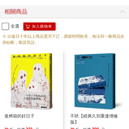
到外面客廳傳來她爸的吼叫聲。周可儀爸爸整天都在家，她媽媽
在隔壁自助餐店幫忙。周可儀這麼說—「幫忙」—好像她媽在家
相關商品
睡好吃飽電視看膩出去透氣時剛好遇到隔壁人家拜託她看個爐火
翻個鍋鏟一樣。現在想起來，她媽的職業就是自助餐店廚師，而
全選
加入購物車
且還是一人養全家的工作。說到幫忙，真的該幫幫忙的是她爸
吧。總之在她家如果剛好遇到她媽，我們就可以拿到幾個油膩膩
※ 出版日十年以上商品需另下訂，調貨時間較長，無法與一般商品合
的十元銅板去外面投飲料喝。
併結帳，敬請見諒。
那天我們進到她家時，他爸坐在客廳的太師椅上，前面茶几上有
一整片的啤酒罐，地上也有。我還沒說周爸爸好，周可儀就拉我
進去她房間。沒多久外面便傳來吼叫聲，周可儀站起來好像想去
把房門鎖起來，但她的門把整個不見了，取而代之的是一個拳頭
大小的洞，可以直接看到外面。周可儀從地上撿起一隻夾娃娃機
夾到的小豬布偶塞到那個門把洞裡，她爸媽的聲音瞬間變遠，但
還是聽得清楚，因為門旁邊的牆板也破了一個洞。
那是我第一次聽到別人的爸媽吵架。別人爸媽吵架這事你常聽
說，但要遇上簡直像目睹海龜產卵一樣稀奇，大人都關起門來
吵，你通常只聽過自己爸媽互吼，而我是連我爸媽吵架都沒見
過。那天我第一次聽見周可儀爸媽吵架，周爸爸怒罵七個字的髒
進烤箱的好日子
不吠【經典久別重逢增修
話最少三分鐘，到最後我覺得七字經加上句末的「咧」聽起來有
版】
點像唱歌。周媽媽則大喊「死死好了」、「膨肚短命」、「夭