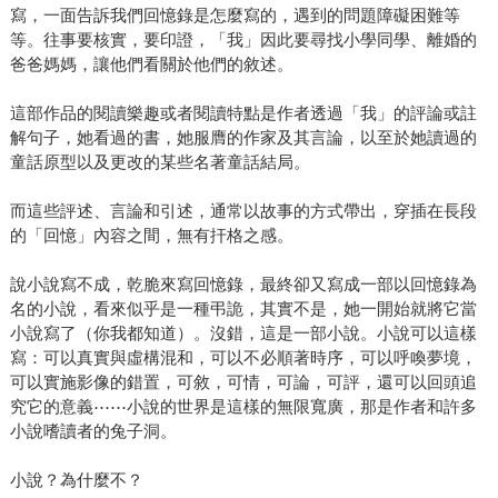
寫，一面告訴我們回憶錄是怎麼寫的，遇到的問題障礙困難等
等。往事要核實，要印證，「我」因此要尋找小學同學、離婚的
爸爸媽媽，讓他們看關於他們的敘述。
這部作品的閱讀樂趣或者閱讀特點是作者透過「我」的評論或註
解句子，她看過的書，她服膺的作家及其言論，以至於她讀過的
童話原型以及更改的某些名著童話結局。
而這些評述、言論和引述，通常以故事的方式帶出，穿插在長段
的「回憶」內容之間，無有扞格之感。
說小說寫不成，乾脆來寫回憶錄，最終卻又寫成一部以回憶錄為
名的小說，看來似乎是一種弔詭，其實不是，她一開始就將它當
小說寫了（你我都知道）。沒錯，這是一部小說。小說可以這樣
寫：可以真實與虛構混和，可以不必順著時序，可以呼喚夢境，
可以實施影像的錯置，可敘，可情，可論，可評，還可以回頭追
究它的意義⋯⋯小說的世界是這樣的無限寬廣，那是作者和許多
小說嗜讀者的兔子洞。
小說？為什麼不？