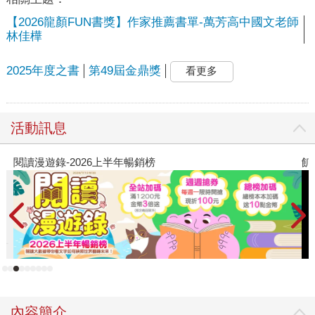
【2026龍顏FUN書獎】作家推薦書單-萬芳高中國文老師
林佳樺
2025年度之書
第49屆金鼎獎
看更多
活動訊息
閱讀漫遊錄-2026上半年暢銷榜
飢
內容簡介