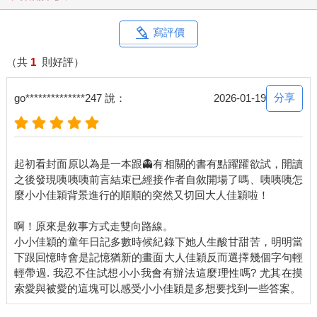
的限制裡繞個不停，想要找到逃避寫自己故事的方法卻無解，我
想從小說裡休息一下，於是我想，眼看我防堵自己滲入小說角色
寫評價
內心這事是要失敗了，不如來寫回憶錄，倒也還名正言順。
◌
（共
1
則好評）
小學四年級的時候，我爸跟我媽離婚了。我爸媽離婚前一點跡象
也沒有，從我有印象開始，他們兩人總是有說有笑。只有幾次我
分享
go**************247 說：
2026-01-19
晚上從房間出來看見我爸跟我媽坐在客廳裡，桌上攤著幾堆紙，
我覺得家裡怪怪的，也說不上來到底是哪裡怪，那時我以為是電
視沒有打開的關係。聽來很不可思議，但我得說，一次，到我爸
媽跟我宣布他們離婚的那一刻前，我一次，一次都沒有看過他們
起初看封面原以為是一本跟👻有相關的書有點躍躍欲試，開讀
吵架。
之後發現咦咦咦前言結束已經接作者自敘開場了嗎、咦咦咦怎
當時我有個同學叫周可儀，有時候她一早來上學臉部表情不太友
麼小小佳穎背景進行的順順的突然又切回大人佳穎啦！
善，我問她怎麼了，她會說出「我爸媽昨天吵架害我沒有睡好」
這種大人得要命的回答。哪一個四年級小學生會在乎自己有沒有
啊！原來是敘事方式走雙向路線。
睡好啊？沒睡好表示很晚睡，根本就是炫耀啊。我問她「為什
小小佳穎的童年日記多數時候紀錄下她人生酸甘甜苦，明明當
麼？」
下跟回憶時會是記憶猶新的畫面大人佳穎反而選擇幾個字句輕
「因為我一直坐在房門口，確定我爸沒有殺掉我媽，到最後他們
輕帶過. 我忍不住試想小小我會有辦法這麼理性嗎? 尤其在摸
都去睡了我才敢去睡。」周可儀說。我則因為這種回答太超出我
理解範圍而說不出話來。
後來有一次我到周可儀家，我們在她房間裡脫紙娃娃衣服時，聽