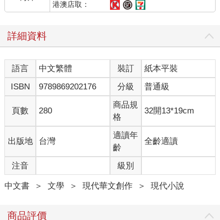
我已經不記得我什麼時候開始寫〈不知道的人搖著他咚咚發響的
港澳店取：
頭〉這篇小說了。寫到現在文字檔案上顯示是8328字，差不多是
15張A4紙的長度，印成書大概就是一本建案宣傳手冊。我會寫這
詳細資料
麼慢的原因是我對自己偷渡進角色內心這事戒慎恐懼。寫到約莫
5000字開始，我知道主角72.63%的經驗是我，寫到10000字，主
角說話的口氣，對事物的反應，敘事者選擇看見的，忽略的，全
語言
中文繁體
裝訂
紙本平裝
部都是我。好不容易寫到快40000字，某次重讀後我突然決定角色
如果是獨立的話，他的內心是無法得知的，於是我把「他覺
ISBN
9789869202176
分級
普通級
得」、「他心想」、「他決定」、「他希望」、「他知道」等句
子全數刪除，然後我刪去了「應該」、「了解」、「故意」、
商品規
頁數
280
32開13*19cm
「不由自主」等詞後面的段落，接著我刪去了所有全知敘事者的
格
部分，再來我刪掉明白的譬喻，最後我連「愚蠢」、「無聊」、
「心動」、「忠實」等詞都刪了，並考慮是否要刪掉小說名裡的
適讀年
出版地
台灣
全齡適讀
「不知道」三字。小說晃晃剩不到四分之一，到現在我已經呈現
齡
放棄的狀態，整篇小說越看越厭煩，像在看一個屁也不吭一聲的
注音
級別
實況主，人生24小時直播。他起床，他坐在桌子前，他舉起筷
子，他對鏡子眨眼睛，他在睡覺時喊個了「幹」字，老實說，小
中文書
＞
文學
＞
現代華文創作
＞
現代小說
說很難看。
我不確定自己的人生是否比他有趣，但我覺得那小說家說的話很
有道理：任何熬過童年的人都有可以寫一輩子的東西。我還是想
商品評價
完成那篇小說，我只是有點疲乏，鎮日在人稱代名詞對故事視角