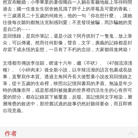
然宣布離婚；小學畢業的暑假獨自一人躺在客廳地板上等待時間
過去；國一住進女生宿舍她見識了脖子上的草莓及可愛的香氣；
十三歲遇見二十五歲的何維光，他的一句「你在想什麼」，讓她
往後每次聽到都無法克制感到愛；不意發現被騙，而詐騙她的竟
是自己的⋯⋯
是回憶錄，是寫作筆記，還是小說？阿丹抓到了一隻鬼，放上筆
尖，可以傳遞。然而任何影像，聲音，文字，廣義的記錄都是封
存當下成永恆的妄想，一旦有了不朽的念頭，大家都得進烤箱！
文壇都市傳說李佳穎，睽違十六年，繼《不吠》、《47個流浪漢
種》、《小碎肉末》後全新小說，以辛辣活潑的語言包裹成長故
事，直擊寫作本質。透過主角阿丹長大後暫棄小說改寫回憶錄之
筆，從十五歲的生命裡，映照出記憶與書寫的矛盾。無論是年少
時的偶像崇拜，或是那感到被拋棄的世界裡仍活生生的心有所可
愛的部分，都在記錄當下被覆蓋，反噬。當記憶與文字相染，層
層堆疊的敘述中，那些嘗試過的故事仍然好聽得要命，而且即將
出現意義。
作者