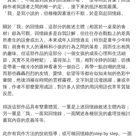
錄作者與讀者之間的唯一約定」，接下來的批評相當嚴厲。
「我」是寫小說的，但種種因素進行不順，於是寫起回憶錄。
關於「我」的回憶錄，這部分的敘述主體（相當於一桌菜的食
材）頗為可觀。回憶錄多是自我註解，但往往存在觀點上的差異
所產生的誤會或出入。本來成年人回憶過去（特別是童年少年時
期）就會有大人的邏輯和小孩的行為之間的落差，因而生出相異
的趣味。但這部作品的這部分（一個女孩的成長心理和生活細
節，其實不見得輕鬆），還得加上「我」相對冷靜的回顧，彷彿
是帶著一種冷冷的眼神看著另一個自己，再帶一點自嘲的意味。
而那些轟轟烈烈的友情、愛情、欲望等等都在似知未知的色彩中
暈開，然後消褪在時間的雲裡霧裡。文字則是活潑跳躍，兼或辛
辣，作者不那麼愛用成語，對許多人習慣的用詞用語也常常質疑
反思。
得說這部作品具有雙重體質。一重是上述回憶錄敘述主體內容；
另一重是「我」一面寫回憶錄，一面闡述各種狀況的處理並檢討
書寫內容的意義等等。
此作有寫作方法的技術指導，或可稱回憶錄的step by step。一面