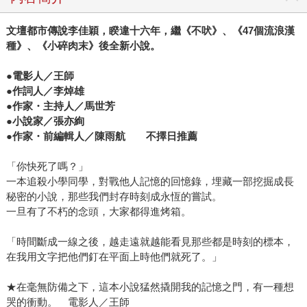
文壇都市傳說李佳穎，睽違十六年，繼《不吠》、《47個流浪漢
種》、《小碎肉末》後全新小說。
●電影人／王師
●作詞人／李焯雄
●作家・主持人／馬世芳
●小說家／張亦絢
●作家・前編輯人／陳雨航 不擇日推薦
「你快死了嗎？」
一本追殺小學同學，對戰他人記憶的回憶錄，埋藏一部挖掘成長
秘密的小說，那些我們封存時刻成永恆的嘗試。
一旦有了不朽的念頭，大家都得進烤箱。
「時間斷成一線之後，越走遠就越能看見那些都是時刻的標本，
在我用文字把他們釘在平面上時他們就死了。」
★在毫無防備之下，這本小說猛然撬開我的記憶之門，有一種想
哭的衝動。 電影人／王師