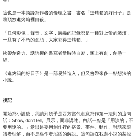
這也是一本談論寫作者的倫理之書，書名「進烤箱的好日子」是
將頭放進烤箱裡自殺。
「任何影像，聲音，文字，廣義的記錄都是一種對上帝的褻瀆，
一旦有了不朽的念頭，大家都得進烤箱。」
挾帶創造力、話語權的書寫者當時時自勵，頭上有劍，劍懸一
絲。
《進烤箱的好日子》是一部易於進入，但又會帶來多一點想法的
小說。
後記
開始寫小說後，我讀到幾乎是西方當代創意寫作第一法則的這句
話：Show, don’t tell。展示，而非講述。白話一點是「用演的，不
要用說的。」意思是要用創作裡的搭景、事件、動作、對話來讓
讀者理解，而不是靠作者滔滔的解說。這句話在我寫小說的某段