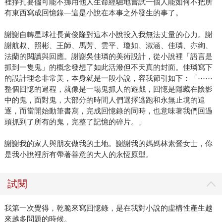
裡掙扎要儘可能不挪用他人生命經驗地嘗試一個人能如何不把所
有東西寫成回憶錄—這是小說在本事之外發生的事了。
謝謝自轉星球社長黃俊隆對這本小說投入我無法丈量的心力。謝
謝航叔、照彬、王師、馬芳、雲平、瓊如、淑涵、佳璘、亦絢、
法蘭的閱讀與回應。謝謝吳佳璘的美術設計，從小說裡「語言是
抓到一隻鬼」的概念發想了如此活潑但不天真的封面。佳璘寫下
的設計理念非常美，本身就是一段小說，容我節引如下：「⋯⋯
整個回憶的過程，就像是一場鬼抓人的遊戲，回憶是隱藏在陰影
中的鬼，面對鬼，大部分的時間人們選擇逃跑和永無止境的追
逐，而當開始動筆書寫，完成回憶錄的同時，也意味著我們回過
頭抓到了所有的鬼，完整了記憶的碎片。」
謝謝我的家人與朋友做我的土地。謝謝我的媽媽林素鶯女士，你
是我小說裡所有帶著善意的大人的永恆原型。
試閱
我第一次覺得，乾脆來寫回憶錄，是在我對小說的虛構性產生越
來越多問題的時候。