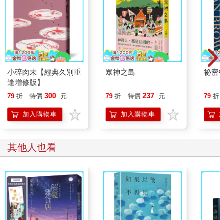
爾看到她媽騎摩托車出去送貨時我會說「徐媽媽好」，她媽會對
我微笑。她爸依然在後門用噴槍試漆，我一轉進巷子就可以看到
巷底的柏油路面上閃著各種白銀青綠的反光。
升六年級的暑假，我媽第一次幫我報了夏令營，三天兩夜後，我
在台北車站北三門前下遊覽車，我媽抓著我的手等紅綠燈過馬路
時臉色凝重地說：「徐文芳媽媽死了。」
小碎肉末【經典久別重
眾神之島
祕密
「蛤？」我說。
逢增修版】
「今天早上，他騎摩托車被貨車撞到。」
「我剛要出門接你的時候，看到徐文芳坐在他家後門口，眼眶紅
300
237
79
折
特價
元
79
折
特價
元
79
折
紅的。我問他他說爸爸去醫院了還沒回來。他好像還不知道。」
加入購物車
加入購物車
「那你怎麼知道？」
「李婉琪他媽媽打電話告訴我的。」
「李婉琪他媽怎麼知道？」
其他人也看
「菜市場精品店的阿茹告訴他的。」
聽到菜市場我就沒再問下去了，顯然整個一心里都知道了。