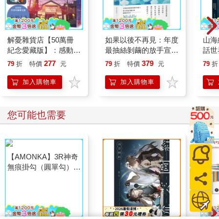
解憂雜貨店【50萬冊
如果以後不再見：年度
山海
紀念愛藏版】：感動全
最抽絲剝繭的放手宣
話世
球1,400 萬人的奇蹟之
告，Middle最柔軟窩心
發 
277
379
79
折
特價
元
79
折
特價
元
79
折
書，東野圭吾最令人感
的全新散文集
札）
動落淚的作品！（附首
加入購物車
加入購物車
刷限定特典「經典封面
集錦明信片」）
您可能也需要