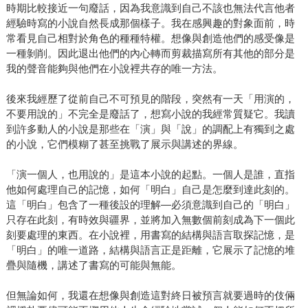
時期比較接近一句廢話，因為我意識到自己不該也無法代言他者
經驗時寫的小說自然長成那個樣子。我在感興趣的對象面前，時
常看見自己相對於角色的種種特權。想像與創造他們的感受像是
一種剝削。因此退出他們的內心轉而剪裁描寫所有其他的部分是
我的聲音能夠與他們在小說裡共存的唯一方法。
後來我經歷了從前自己不可預見的階段，突然有一天「用演的，
不要用說的」不完全是廢話了，想寫小說的我經常質疑它。我讀
到許多動人的小說是那些在「演」與「說」的調配上有獨到之處
的小說，它們模糊了甚至挑戰了展示與講述的界線。
「演一個人，也用說的」是這本小說的起點。一個人是誰，直指
他如何處理自己的記憶，如何「明白」自己是怎麼到達此刻的。
這「明白」包含了一種後設的理解—必須意識到自己的「明白」
只存在此刻，有時效與疆界，並將加入無數個前刻成為下一個此
刻要處理的東西。在小說裡，用書寫的結構與語言取探記憶，是
「明白」的唯一道路，結構與語言正是距離，它展示了記憶的堆
疊與隨機，講述了書寫的可能與無能。
但無論如何，我還在想像與創造這對終日被預言就要過時的伎倆