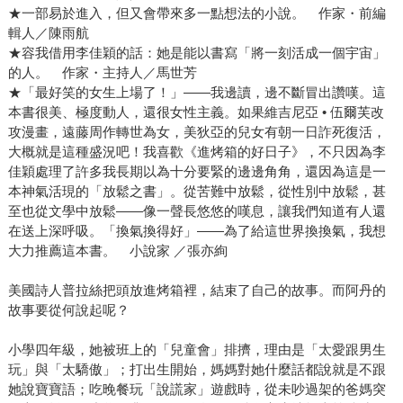
★一部易於進入，但又會帶來多一點想法的小說。 作家・前編
輯人／陳雨航
★容我借用李佳穎的話：她是能以書寫「將一刻活成一個宇宙」
的人。 作家・主持人／馬世芳
★「最好笑的女生上場了！」——我邊讀，邊不斷冒出讚嘆。這
本書很美、極度動人，還很女性主義。如果維吉尼亞 • 伍爾芙改
攻漫畫，遠藤周作轉世為女，美狄亞的兒女有朝一日詐死復活，
大概就是這種盛況吧！我喜歡《進烤箱的好日子》，不只因為李
佳穎處理了許多我長期以為十分要緊的邊邊角角，還因為這是一
本神氣活現的「放鬆之書」。從苦難中放鬆，從性別中放鬆，甚
至也從文學中放鬆——像一聲長悠悠的嘆息，讓我們知道有人還
在送上深呼吸。「換氣換得好」——為了給這世界換換氣，我想
大力推薦這本書。 小說家 ／張亦絢
美國詩人普拉絲把頭放進烤箱裡，結束了自己的故事。而阿丹的
故事要從何說起呢？
小學四年級，她被班上的「兒童會」排擠，理由是「太愛跟男生
玩」與「太驕傲」；打出生開始，媽媽對她什麼話都說就是不跟
她說寶寶語；吃晚餐玩「說謊家」遊戲時，從未吵過架的爸媽突