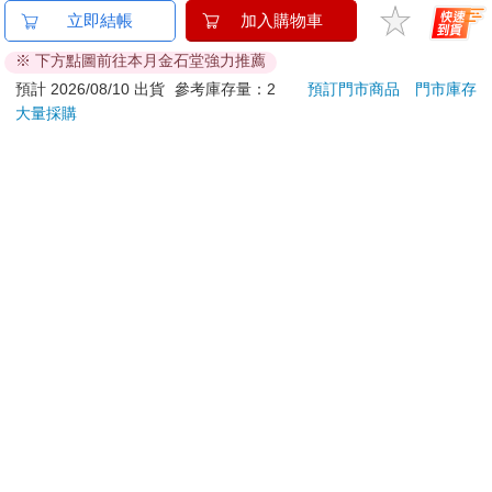
【AMONKA】3R神奇
流雲圖經
卡達C
立即結帳
加入購物車
無痕掛勾（圓單勾）
849 
※ 下方點圖前往本月金石堂強力推薦
（蕾絲點點－奶油）2
筆 E
127
300
85
折
特價
元
特價
元
特價
入
預計 2026/08/10 出貨
參考庫存量：2
預訂門市商品
門市庫存
大量採購
加入購物車
加入購物車
您可能會喜歡
【Timo】復古浪潮 經
《星星的觀測日誌》男
吉伊
典積木相機 禮物
嘉賓小卡組
筆器
349
70