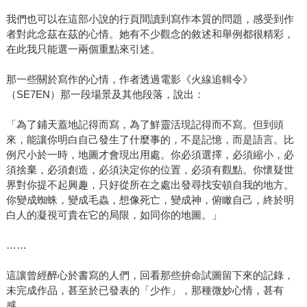
我們也可以在這部小說的行頁間讀到寫作本質的問題，感受到作
者對此念茲在茲的心情。她有不少觀念的敘述和舉例都很精彩，
在此我只能選一兩個重點來引述。
那一些關於寫作的心情，作者透過電影《火線追輯令》
（SE7EN）那一段場景及其他段落，說出：
「為了鋪天蓋地記得而寫，為了鮮靈活現記得而不寫。但到頭
來，能讓你明白自己發生了什麼事的，不是記憶，而是語言。比
例尺小於一時，地圖才會現出用處。你必須選擇，必須縮小，必
須捨棄，必須創造，必須決定你的位置，必須有觀點。你懷疑世
界對你提不起興趣，只好從所在之處出發尋找安頓自我的地方。
你變成蜘蛛，變成毛蟲，想像死亡，變成神，俯瞰自己，終於明
白人的凝視可貴在它的局限，如同你的地圖。」
……
這讓曾經醉心於書寫的人們，回看那些拚命試圖留下來的記錄，
未完成作品，甚至於已發表的「少作」，那種微妙心情，甚有
感。