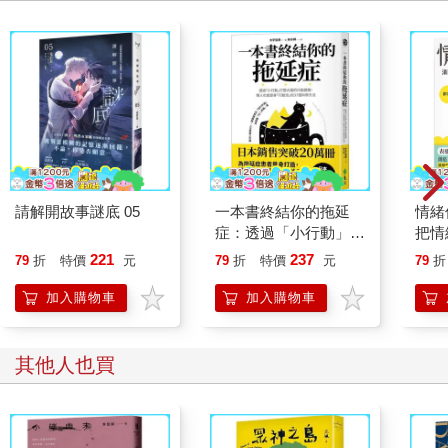
手拿著報紙。她問：「為什麼？」「因為我同學不喜歡我。」我
哭著說。
「搬家要錢，我們沒有錢。」我媽說。
聽我媽這麼一說我突然不哭了。從那天晚上開始，我睡覺前都在
對自己說話，對一個我不知道是啥的對象說話，說了非常非常多
的話，我對自己的信心達到一個空前的境地，沒有人可以幫我，
改變只能靠我自己，一切外在的改變都要從今晚厚重的棉被捲裡
我睜著雙眼握緊的雙手跟告解開始。
我可以先告訴你結果，以那個暑假為分水嶺，我五六年級的際遇
跟三四年級有著一百八十度的不同。
請解開故事謎底 05
一本書終結你的拖延
情緒
五年級第一天，我突然變得比同學成熟，身高也多了十公分。導
症：透過「小行動」打
把情
師開始在課堂上說我很幽默，當大人用「幽默」形容你時，你就
開大腦的行動開關，懶
誰都
221
237
79
折
特價
元
79
折
特價
元
79
折
跟同學分道揚鑣了。我感覺自己之於同學成了一種大姐姐般的存
人也能變身「行動派」
在，彷彿我是個被留下來念五年級的國中生，功課好是必然（畢
的37個科學方法
加入購物車
加入購物車
竟這些她都學過了嘛），處事圓融是必然（就比較成熟啊），幽
默是必然（大人的笑話只有大人聽得懂），成為二房東是必然
（房東不在的時候房租都交給她），不成為箭靶是必然（你會去
其他人也買
討厭夏令營裡的小隊輔嗎）。
我與徐文芳沒有同掛過，她有她自己的小圈圈，我沒有，我的圈
圈是自己，也是全班，包含她的小圈圈。我不會打電話找她來我
家玩，有時她不太確定回家作業是什麼的時候會打電話問我，偶