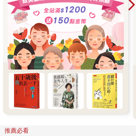
或雞蛋臉，我第一個想到就是小學時的徐文芳，那臉的形狀像顆
「閱」章蓋在我腦袋裡「蛋臉」一詞上。小學有一陣子我畫的人
臉都是先一個橢圓，然後在橢圓上半畫個麥當勞美人尖，畫的時
候也是想到徐文芳。
徐文芳的鋼琴彈得很好，我打電話找她玩五次會有三次遇到她媽
說：「今天不行，文芳要練琴。」後來我們漸漸不太一起玩了。
五年級第一天，我發現徐文芳跟我坐在同一個教室裡，她跟幾個
女生坐在一起，，顯然是她前一年同班的朋友。我跟她揮了揮
手，她假裝沒有看見。
升上五年級前的暑假，每天晚上睡前我都在告訴自己要改頭換
面，不是外表的改頭換面，而是我不要再當三四年級的我。被女
子團體討厭實在太辛苦了。四年級時班上好幾個女生組了一個叫
「兒童會」的組織，薛美琪是會長，每節下課她們都到女生廁所
開會，「兒童會」的存在宗旨只有一個，就是不讓我參加。一開
始我還不斷問薛美琪為什麼，後來她們經過主題是如何有效將外
掃區掃把擋在廁所門口防止我闖進去的五十次廁所會議後，在一
張作業紙上洋洋灑灑寫了十點我不能參加的原因。老實說我現在
只記得其中兩點，我記得總共有十點是因為那是我第一次聽到
「十大罪狀」一詞。
推薦必看
當天回家我跟我媽說我想轉學。我媽躺在床上，一手拿著菸，一