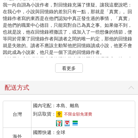
我一向自詡為小說作者，對回憶錄充滿了懷疑。讓我這麼說吧：
在我心中，小說與回憶錄的差別只有一點，那就是「真實」。回
憶錄作者寫的東西是在他們認知中真正發生過的事情，「真實」
是他們的職業中心德目，只能寫對自己為真之事。如果做不到，
也就是說，他在回憶錄裡撒謊了，或加入了一些想像的情節，便
等同於背棄了回憶錄作者與讀者之間的唯一約定，那他的回憶錄
就是失敗的。讀者不應該主動幫他把回憶錄讀成小說，他更不會
因此成為小說家，他只是一個下流的回憶錄作者。
小說用各式技巧將發生過的跟沒發生過的兩坨麵糰揉成一坨，小
說家不必回答有關小說真實性的問題，而問小說家作品是否為真
看更多
的人將受到永世無法領略小說之美好的嚴厲懲罰。
寫回憶錄是一筆與惡魔的交易，它依賴個人魅力與天份。這裡的
天份指的是你的命運，那些已經發生的事。所以人們有個錯覺，
配送方式
總以為回憶錄是名人或老人在寫的，因為老人命長，發生過的事
多，而名人通常富有個人魅力。但只要你不在乎有沒有讀者，任
國內宅配：本島、離島
何人都可以寫回憶錄（其實不在乎有沒有讀者的話，寫什麼都可
以）。
到店取貨：
台灣
不限金額免運費
小說家歐康納說：「任何熬過童年的人都有足夠支撐他後半輩子
的人生素材。」從這角度看，回憶錄作者不需要也無法精進自
國際快遞：全球
己，唯一的條件大概是記憶力要好一點罷了。
海外