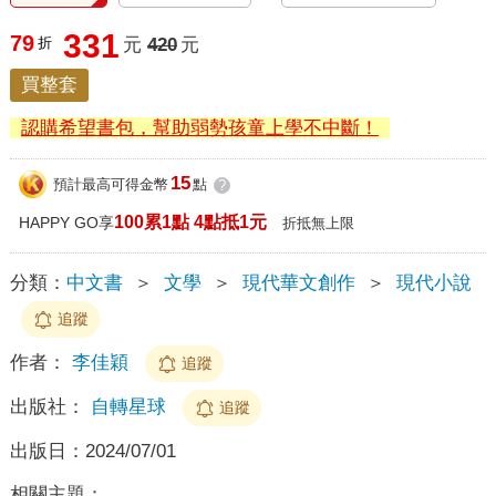
331
79
折
元
420
元
買整套
認購希望書包，幫助弱勢孩童上學不中斷！
15
預計最高可得金幣
點
?
100累1點 4點抵1元
HAPPY GO享
折抵無上限
分類：
中文書
＞
文學
＞
現代華文創作
＞
現代小說
追蹤
作者：
李佳穎
追蹤
出版社：
自轉星球
追蹤
出版日：
2024/07/01
相關主題：