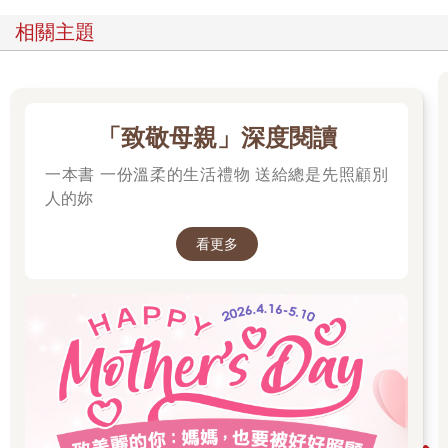
徐文芳是我小學五六年級的同班同學，她家就住在我家對面，嚴
相關主題
格說來，應該說我家面對的是她家後門。她家是賣油漆的，她爸
總蹲在後門用噴槍試漆，一走進我們那條巷子就可以聞到香蕉水
配上噴槍「喀、嘶—」、「喀、喀、嘶—」的聲音。可想而知，
我第一次知道賣油漆是個職業，就是從他們家開始。
當時我媽載我去買麵包的路上有一間油漆行，開在大路邊，招牌
「致敬母親」深度閱讀
上寫著：「明星油漆行」。不知為何我一直認為那就是徐文芳她
家前門，也不管「她家後門在我家對面，前門卻在我媽開車至少
一本書 一份溫柔的生活禮物 送給總是先照顧別
五分鐘才會經過的地方」這種事到底邏輯在哪裡。小學生的想像
人的妳
力經常建立在無知上，也不是全然的無知，大概是連連看找不到
最好的答案時，退而求其次硬連的那種無知，這種無知出於一種
看更多
求知的本能，有時頗富詩意。
在五年級跟徐文芳同班之前，我早認識她了。低年級的時候我們
還滿常一起玩，但都是她來我家，她媽媽不喜歡我去她家。我很
早就感覺出她媽媽不喜歡我。大人的敵意再明顯也不過，尤其當
你是個小孩，他不用跟你客氣的時候。當時我不知道為什麼，現
在我也不知道為什麼。
徐文芳跟我很不一樣，她學鋼琴，便服日會穿洋裝。她的頭髮總
是綁了很緊實的公主頭或馬尾，繫上蝴蝶結。總之就是露出整張
臉，絕不會有頭髮掉到臉頰旁或額頭上。如今聽到有人講鵝蛋臉