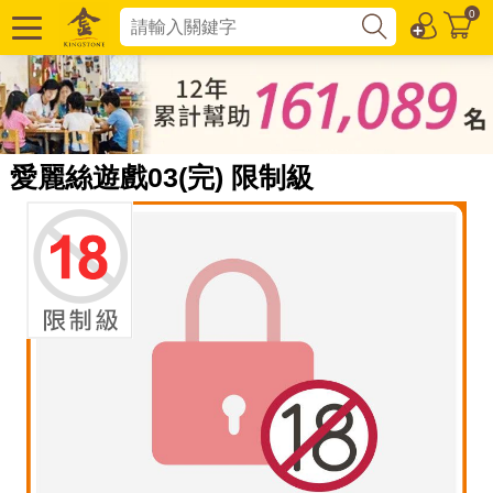
0
愛麗絲遊戲03(完) 限制級