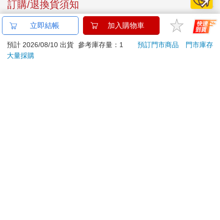
訂購/退換貨須知
立即結帳
加入購物車
加入金石堂 LINE 官方帳號『完成綁定』，隨時掌握出貨動
態：
預計 2026/08/10 出貨
參考庫存量：1
預訂門市商品
門市庫存
大量採購
提醒您！！
金石堂及銀行均不會請您操作ATM! 如接獲電話要求您前往
ATM提款機，請不要聽從指示，以免受騙上當！
退換貨須知：
**提醒您，鑑賞期不等於試用期，退回商品須為全新狀態**
依據「消費者保護法」第19條及行政院消費者保護處公告之
「通訊交易解除權合理例外情事適用準則」，以下商品購買
後，除商品本身有瑕疵外，將不提供7天的猶豫期：
易於腐敗、保存期限較短或解約時即將逾期。（如：生
鮮食品）