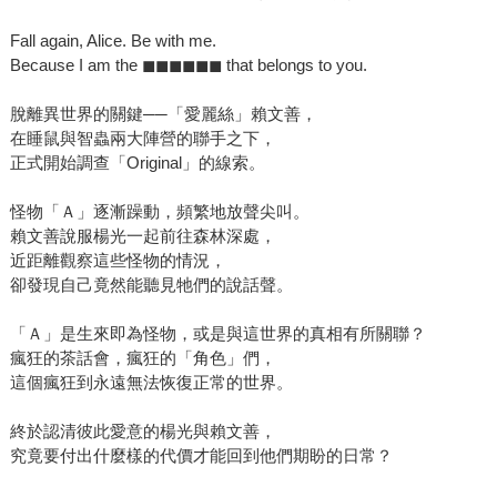
Fall again, Alice. Be with me.
Because I am the ◼◼◼◼◼◼ that belongs to you.
脫離異世界的關鍵──「愛麗絲」賴文善，
在睡鼠與智蟲兩大陣營的聯手之下，
正式開始調查「Original」的線索。
怪物「Ａ」逐漸躁動，頻繁地放聲尖叫。
賴文善說服楊光一起前往森林深處，
近距離觀察這些怪物的情況，
卻發現自己竟然能聽見牠們的說話聲。
「Ａ」是生來即為怪物，或是與這世界的真相有所關聯？
瘋狂的茶話會，瘋狂的「角色」們，
這個瘋狂到永遠無法恢復正常的世界。
終於認清彼此愛意的楊光與賴文善，
究竟要付出什麼樣的代價才能回到他們期盼的日常？