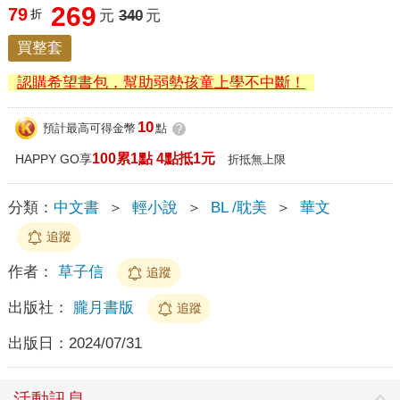
269
79
折
元
340
元
買整套
認購希望書包，幫助弱勢孩童上學不中斷！
10
預計最高可得金幣
點
?
100累1點 4點抵1元
HAPPY GO享
折抵無上限
分類：
中文書
＞
輕小說
＞
BL /耽美
＞
華文
追蹤
作者：
草子信
追蹤
出版社：
朧月書版
追蹤
出版日：
2024/07/31
活動訊息