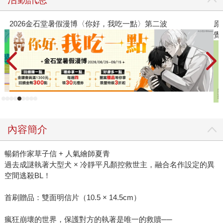
原本只是跟全校第一美少女商量彼此摯友的戀愛煩惱，不
覺間她竟成為我最親近的存在（１）
內容簡介
暢銷作家草子信 + 人氣繪師夏青
過去成謎執著大型犬 × 冷靜平凡顏控救世主，融合名作設定的異
空間逃殺BL！
首刷贈品：雙面明信片（10.5 × 14.5cm）
瘋狂崩壞的世界，保護對方的執著是唯一的救贖──