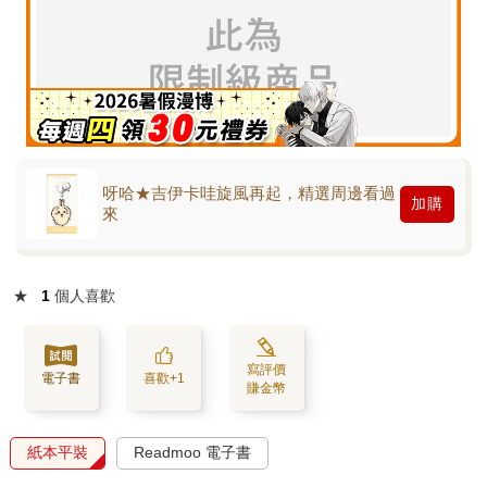
呀哈★吉伊卡哇旋風再起，精選周邊看過
加購
來
★
1
個人喜歡
寫評價
電子書
喜歡+1
賺金幣
紙本平裝
Readmoo 電子書