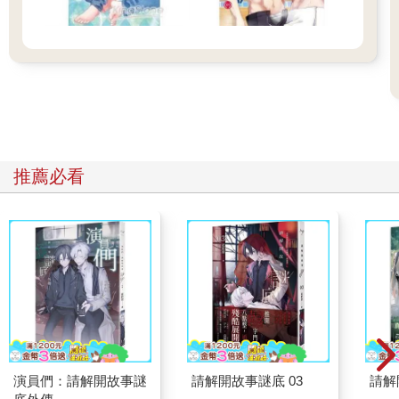
推薦必看
演員們：請解開故事謎
請解開故事謎底 03
請解