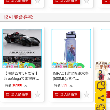
加入購物車
加入購物車
您可能會喜歡
【預購27年5月暫定】
IMPACT冰雪奇緣水壺
Poke
threeMega閃電霹靂車
(500ML)#紫色
Illus
VA Hi-SPEC UNITED
IMDSB01PL
Poke
16980
539
特價
元
特價
元
9
折
阿斯拉 G.S.X RS
(Pokemo
SIREN 黑色限定
Pres
加入購物車
加入購物車