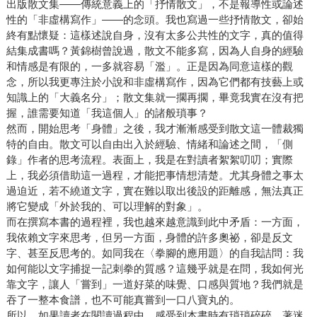
出版散文集——傳統意義上的「抒情散文」，不是報導性或論述
性的「非虛構寫作」——的念頭。我也寫過一些抒情散文，卻始
終有點懷疑：這樣述說自身，沒有太多公共性的文字，真的值得
結集成書嗎？黃錦樹曾說過，散文不能多寫，因為人自身的經驗
和情感是有限的，一多就容易「濫」。正是因為同意這樣的觀
念，所以我更專注於小說和非虛構寫作，因為它們都有技藝上或
知識上的「大義名分」；散文集就一擱再擱，畢竟我實在沒有把
握，誰需要知道「我這個人」的諸般瑣事？
然而，開始思考「身體」之後，我才漸漸感受到散文這一體裁獨
特的自由。散文可以自由出入於經驗、情緒和論述之間，「側
錄」作者的思考流程。表面上，我是在對讀者絮絮叨叨；實際
上，我必須借助這一過程，才能把事情想清楚。尤其身體之事太
過迫近，若不繞道文字，實在難以取出後設的距離感，無法真正
將它變成「外於我的、可以理解的對象」。
而在撰寫本書的過程裡，我也越來越意識到此中矛盾：一方面，
我依賴文字來思考，但另一方面，身體的許多奧祕，卻是反文
字、甚至反思考的。如同我在〈拳腳的應用題〉的自我詰問：我
如何能以文字捕捉一記刺拳的質感？這幾乎就是在問，我如何光
靠文字，讓人「嘗到」一道好菜的味覺、口感與質地？我們就是
吞了一整本食譜，也不可能真嘗到一口八寶丸的。
所以，如果讀者在閱讀過程中，感受到本書時有瑣瑣碎碎、著迷