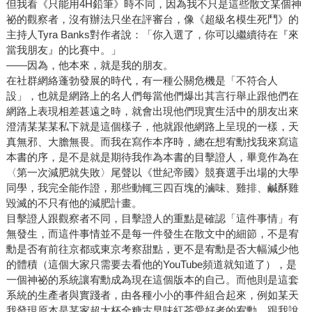
但我看《只能用4H鉛筆》時不同，因為我不只是這些散文某個神
祕的觀察者，沒有辦法只坐在評審台，像《超級名模生死鬥》的
主持人Tyra Banks對作者說：「你入選了，你可以繼續待在『來
當我朋友』的比賽中。」
——因為，他本來，就是我的朋友。
在社群網絡蓬勃發展的時代，有一種公關危機是「不符合人
設」，也就是網路上的名人們每當他們爆出其言行舉止跟他們在
網路上表現相差甚遠之時，就會出現他們現實生活中的朋友出來
澄清某某某私下就是這個樣子，他就跟他網路上呈現的一樣，天
真無邪、大膽無畏。而我在寫作本序時，總在想宥勳找我來寫這
本書的序，是不是就是期待我作為本書的目擊證人，畢竟作為在
〈第一次減肥就失敗〉尾聲以《世紀帝國》競賽選手出場的大學
同學，我完全能作證，那些動輒三四百塊的滷味、雞排、鹹酥雞
毀滅的不只有他的減肥計畫。
目擊證人跟觀察者不同，目擊證人的重點是確認「這件事情」有
無發生，而這件事情並不是每一件發生在散文中的細節，不是宥
勳是否有前往京都或東京考察甜點，更不是宥勳是否大幅減少他
的體積（這個大家只需要去看他的YouTube頻道就知道了），是
一個神祕的系統讓宥勳成為現在這個版本的自己。而他則是這套
系統的生產者與實踐者，由各種小小的事件組合起來，例如某天
我發現原本是某家超大杯全糖古早味紅茶愛好者的宥勳，跟我說