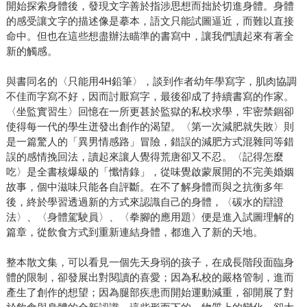
開始探索身體後，發現文字善於指涉思想而拙於切進身體。身體
的感受讓文字的描述像是摹本，語文只能試圖逼近，而難以直接
命中。但也在這些想盡辦法瞄準的書寫中，讓我們讀起來有著全
新的觸感。
與書同名的〈只能用4H鉛筆〉，談到作者幼年學寫字，肌肉協調
不佳而字寫不好，因而討厭寫字，最後卻成了持續書寫的作家。
〈坐監實習生〉回憶在一所更甚於監獄的私校求學，牢密禁錮卻
使得每一代的學生迸發出創作的渴望。〈第一次減肥就失敗〉則
是一篇驚人的「異男情感路」冒險，錯誤的減肥方式混雜同等錯
誤的感情挽回法，讀起來讓人覺得荒唐卻又不忍。〈記得怎麼
吃〉是全書核爆級的「懺情錄」，從味覺啟蒙展開的不完美婚姻
故事，個中滋味只能各自評斷。在不了解身體而與之抗衡多年
後，終於學習透過新的方式來認識自己的身體，〈碳水的辯證
法〉、〈身體駕駛員〉、〈拳腳的應用題〉便是進入試圖理解的
篇章，從飲食方式到重新連結身體，都進入了新的天地。
整本散文集，可以看見一個先天身弱的孩子，在成長階段面臨身
體的限制，卻發展出對閱讀的喜愛；因為私校的嚴格管制，進而
產生了創作的想望；因為腿部疾患而開始運動減重，卻開展了對