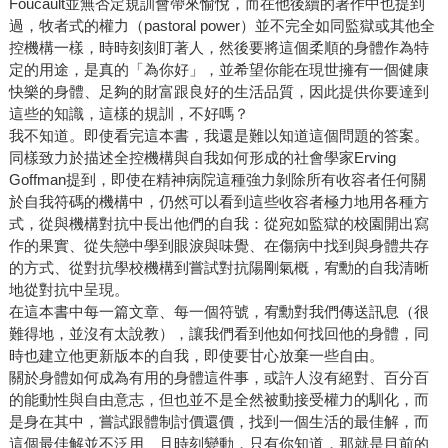
Foucault並無否定規訓會帶來愉悅，而在他後續的著作中也提到
過，牧者式的權力（pastoral power）並不完全如同監獄或其他全
控機構一樣，時時刻刻盯著人，然後要將這個柔順的身體作為特
定的用途，是真的「為你好」，並希望你能在現世擁有一個健康
快樂的身體、足夠的財富跟良好的生活品質，因此提供你要達到
這些的知識，這樣的規訓，不好嗎？
我不知道。即使看完這本書，我還是難以知道這個問題的答案。
同樣致力於描述全控機構與自我如何形成的社會學家Erving
Goffman提到，即使在精神病院這種強力剝除所有收容者任何關
於自我符碼的機構中，仍然可以看到這些收容者極力地用各種方
式，從與機構對抗中長出他們的自我：從宛如監獄的校園開出寫
作的果實、從失戀中學到眼淚與味覺、在傷病中找到與身體共存
的方式、從對抗學校機構到嘗試對抗陽剛氣概，宥勳的自我清晰
地從對抗中呈現。
在這本書中每一篇文章、每一個符號，宥勳對我們傳送訊息（很
難得地，並沒有太說教），讓我們看到他如何找回他的身體，同
時也建立他更新版本的自我，即使要甘心放棄一些自由。
關於身體如何成為有用的身體這件事，或許人沒有絕對、百分百
的能動性與自由意志，但也並不是全然被動接受權力的馴化，而
是身在其中，嘗試跟體制討價還價，找到一個生活的最佳解，而
這個最佳解並不泛用、且時刻變動，只有你知道，那就是目前的