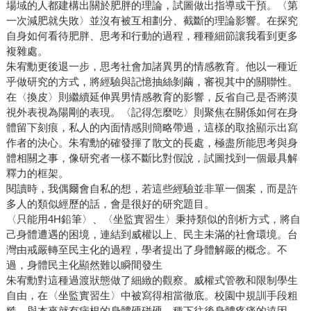
場域的人都建構出關於肥胖的理論，試圖做出指導或干預。〈第
一次減肥就失敗〉並沒有被互相劃分、截斷的理論影響。在探究
自身如何看待肥胖、思考和行動的過程，種種細節讓我看到更多
複雜處。
朱宥勳更後退一步，思考社會加諸異男的情感教育。他以一種近
乎做研究的方式，將經驗與記憶抽絲剝繭，審視其中的關聯性。
在〈換皮〉則繼續延伸異男情感教育的影響，反省自己是否將漠
視外表視為陽剛的表現。〈記得怎麼吃〉則聚焦在關係如何在身
體留下刻痕，私人的內面情感則簡略帶過，這樣的取捨顯示出寫
作者的決心。朱宥勳的確發揮了散文的長處，極盡所能思考與身
體相關之事，像研究者一樣不斷比對假說，試圖找到一個最具解
釋力的框架。
閱讀時，我偶爾會自私的想，若這些經驗並非單一個案，而是許
多人的類似經歷的話，會是很好的研究題目。
〈只能用4H鉛筆〉、〈坐監實習生〉秉持類似的剖析方式，將自
己身體遭遇的困境，連結到威權以上、民主未滿的社會環境。台
灣由戒嚴轉至民主化的過程，學者提出了身體解嚴的概念。不
過，身體民主化顯然難以瞬間發生
朱宥勳對這種過渡狀態做了細緻的觀察。威權式管教和限制學生
自由，在〈坐監實習生〉中被寫得相當徹底。校園中規訓手段粗
糙，與本來就有病根的身體硬碰硬，種下往後身體疼痛的遠因。