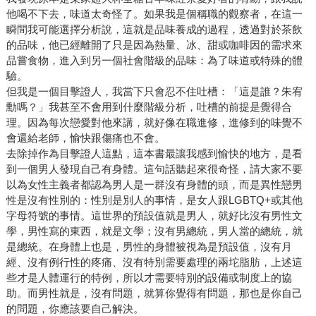
他喝不下去，味道太奇怪了。如果我是個稱職的觀察者，在這一
瞬間我可能選擇分析說，這就是品味養成的過程，透過對於茶飲
的品味，他已經離開了只是因為熱量、冰、甜或咖啡因的需求來
品嘗食物，進入到另一個社會階級的品味：為了味道或特殊的體
驗。
但我是一個目擊證人，我當下只會忍不住吐槽：「這是誰？朱宥
勳嗎？」我甚至不會用到什麼階級分析，吐槽的前提是覺得合
理。因為每次戀愛對他來講，就好像在職進修，進修到的味覺不
會還給老師，愉快跟傷痛也不會。
去除掉作為目擊證人這點，這本書最讓我感到愉快的地方，是看
到一個男人發現自己有身體。這句話聽起來很奇怪，請大家不要
以為女性主義者都認為男人是一群沒有身體的頭，而是異性戀男
性是沒有性別的：性別是別人的事情，是女人跟LGBTQ+或其他
字母符號的事情。這世界的預設值就是男人，就好比沒有男性文
學，男性寫的東西，就是文學；沒有男總統，男人當的總統，就
是總統。在身體上也是，男性的身體被視為是預設值，沒有月
經、沒有例行性的疼痛、沒有特別需要處理的兩坨脂肪，上述這
些才是人體運行的特例，所以才需要特別的設備或制度上的協
助。而男性就是，沒有問題，就算你覺得有問題，那也是你自己
的問題，你應該要自己解決。