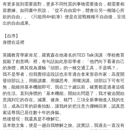
有更多規則需要面對，更多不同性質的事物需要接合，都需要相
當磨練。如同書中所說，「從不自由當中，體會出另一種隨心所
欲的自由」。《只能用4H鉛筆》便是在迎戰種種不自由後，呈現
出的自由成果。
【自序】
身體在這裡
英國教育學家肯尼．羅賓森在他著名的TED Talk演講〈學校教育
扼殺了創意嗎〉裡，有句話如此形容學者：「他們向下看著自己
的身體，將其視為運輸『頭部』的一種交通工具，不是嗎？」
我不是學者，但我覺得這段話也非常適合拿來形容作家：高度開
發頭部以上，用眼讀書、用腦思考、用嘴演講。頭部以下可有可
無，能維持基本機能即可。我在三十歲以前，確實都是過著這樣
的生活。直到身體的「基本機能」開始出問題了，我才被迫開始
意識到它的存在。減重、健身、格鬥，三項全新事物進入我的生
活，成為日常的節奏拍點，讓我終於把注意力挪轉回來，認真思
索這尊我已居住數十年的身軀。
然後發現：我還真是不暸解它。
這本散文集，便是一趟自我暸解之旅。說實話，我過去一直沒有