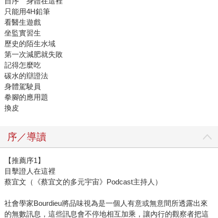
自序 身體在這裡
只能用4H鉛筆
看醫生遊戲
坐監實習生
歷史的陌生水域
第一次減肥就失敗
記得怎麼吃
碳水的辯證法
身體駕駛員
拳腳的應用題
換皮
序／導讀
【推薦序1】
目擊證人在這裡
蔡宜文（《蔡宜文的多元宇宙》Podcast主持人）
社會學家Bourdieu將品味視為是一個人有意或無意間所透露出來
的無數訊息，這些訊息會不停地相互加乘，讓內行的觀察者把這