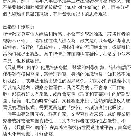
散文集。然而，這本文集也不是典型著墨經驗和情感的散文。他
不是要掏心掏肺和讀者跋感情（pua̍h kám-tsîng）的，而是分析
個人經驗和集體知識後，有所發現而記下的思考過程。
重拳擊出說服力
抒情散文尊重個人經驗和情感，不會有文學評論說「該名作者的
經驗不正確」。這卻往往讓人誤以為，散文是可以全然不考慮真
確性的。這裡的「真確性」，是指作者能否理解事實，或援引恰
當的根據提出觀點。為了抒情之便而犧牲真確性，在散文中並不
罕見，但多被容許。
《只能用4H鉛筆》化用許多身體、醫學的科學知識。這些知識不
僅很難有模糊空間，還特別難寫。身體的知識時常「知其然不知
所以然」，或無法推論出線性的因果關係。如果我們真能縮小到
可以進入體內，觀察身體運作，我們看見的，不會像《工作細
胞》那樣有好人有反派，或許會更像《瑞克和莫蒂》中的解剖樂
園，複雜、混沌而時有偶然。某種程度來說，這類知識違反人腦
習慣的理解模式，需要更高超的「技術」來讓讀者消化吸收。
一件事由專業研究者、科普作家、文學寫作者來寫，或許專業研
究者或許較能掌握真確性，而文學寫作者在技術性占優勢。不
過，《只能用4H鉛筆》在真確性和技術性兩邊達成平衡，書寫經
驗也化用知識，並無偏廢。