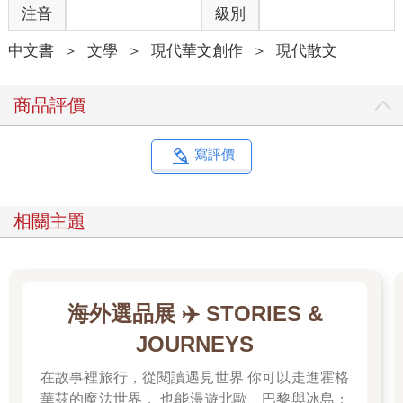
注音
級別
還真就想起了小時候的作業簿，四個格子一組剛好併成一片
「田」，不含鉛不含水的墨跡在大平原上水淹七軍。
中文書
＞
文學
＞
現代華文創作
＞
現代散文
筆夠硬，作業寫不乾淨的問題也就到一段落。但那時候不管大人
或我都沒意識到真正的問題背後還有問題——為什麼我寫字會用
力到，無法跟別人用同樣的鉛筆？
商品評價
那個年代，「感覺統合能力測試」之類的檢測還不流行，即便我
的母親自己是小學老師，也未必能意識到「有些問題不是認真就
能解決」，多少需要一點早療或動作訓練。我當然更不會懂這
寫評價
些，只是本能地覺得「寫字很煩」。所以，在小學階段的四大科
目裡，我最討厭國語科，社會科次之，自然科又次之，最喜歡的
是數學。跟這些科目本質毫無關係，純粹是依照考卷所需的「中
相關主題
文作答字數」來決定的。小時候的我超級討厭寫字。而我並不知
道，其實我跟「字」本身無冤無仇，純粹是我的寫作姿勢、用力
方法出了很大的問題，導致我寫每一個字都比別的同學更疲勞。
畢竟他們沒有把能量浪費在「力透紙背」之上。
海外選品展 ✈️ STORIES &
幸或不幸，我也正處於台灣教育史上「剛剛開始要廢除體罰」的
階段。我自小也被熱熔膠棒、木製飯匙或從課桌椅拆下來的木條
JOURNEYS
打過，不過總體而言，應該是比戒嚴時代的人少挨了不少板子。
在這新舊交替的時期，我的老師們便以罰寫來取代體罰。多年以
在故事裡旅行，從閱讀遇見世界 你可以走進霍格
後，我在師培課程裡明白了他們的邏輯——如果都要處罰學生
華茲的魔法世界， 也能漫遊北歐、巴黎與冰島；