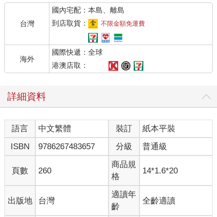
水墨。
國內宅配：本島、離島
一開始，大人多半以為我不認真寫作業，屢屢退件，要我擦掉重
寫。他們會這麼想很合理，因為我確實寫得奇慢，寫沒兩行就喊
到店取貨：
台灣
不限金額免運費
手痠、要休息。不過，橡皮擦完全無法挽救我的「畫作」，不管
重寫幾次都沒有比較好，反而把紙頁擦薄擦破了。來回幾次，每
國際快遞：全球
一本作業簿都從內爛到外，表裡如一，弄得老師也無處下紅筆。
海外
大人終於發現：問題癥結在我寫字很用力，下筆如下刀，運筆如
港澳店取：
刻碑。老師上課說古代書法家「力透紙背」，我心想這有什麼難
的，我隨便都透三層，就算用的是軟軟的2B鉛筆。如果這是大書
詳細資料
法家的資質，我早生幾百年搞不好就是一代宗師了。但可惜我生
在一九八八年，成長於剛剛解嚴那個半開放半保守的年代，一名
小學生的價值，至少有一半是由他的字跡美醜決定的。大人急
語言
中文繁體
裝訂
紙本平裝
啊：每個老師都說這孩子成績不錯，但那個字⋯⋯說得好像我罹
患了什麼遺傳疾病一樣。
ISBN
9786267483657
分級
普通級
下筆太用力是個物理問題，那就得用物理方法解決。大人沿著日
本人開發出來的筆芯硬度，讓我一節一節往上測試。B不行就換
商品規
頁數
260
14*1.6*20
HB，或者F，或者H，或者⋯⋯一路連踏七座營盤，總算是在4H
格
這關找到了平衡點。如果再往上到5H，筆芯就實在太硬，削過之
後跟長槍沒有兩樣，我不必怎麼屏氣凝神，也能一筆扎個透心
適讀年
出版地
台灣
全齡適讀
涼。4H剛剛好：不至於筆畫到處，開山裂石；也不至於碳粉漫
齡
漶，把作業簿塗成煤田。我第一次學到「煤田」這個詞的時候，