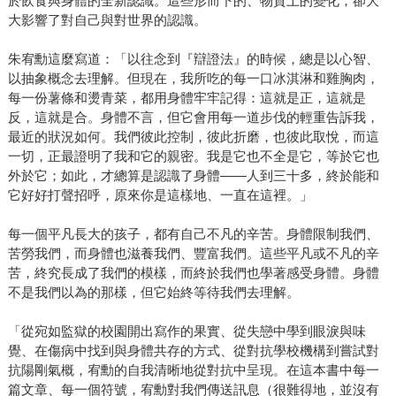
於飲食與身體的全新認識。這些形而下的、物質上的變化，卻大
大影響了對自己與對世界的認識。
朱宥勳這麼寫道：「以往念到『辯證法』的時候，總是以心智、
以抽象概念去理解。但現在，我所吃的每一口冰淇淋和雞胸肉，
每一份薯條和燙青菜，都用身體牢牢記得：這就是正，這就是
反，這就是合。身體不言，但它會用每一道步伐的輕重告訴我，
最近的狀況如何。我們彼此控制，彼此折磨，也彼此取悅，而這
一切，正最證明了我和它的親密。我是它也不全是它，等於它也
外於它；如此，才總算是認識了身體——人到三十多，終於能和
它好好打聲招呼，原來你是這樣地、一直在這裡。」
每一個平凡長大的孩子，都有自己不凡的辛苦。身體限制我們、
苦勞我們，而身體也滋養我們、豐富我們。這些平凡或不凡的辛
苦，終究長成了我們的模樣，而終於我們也學著感受身體。身體
不是我們以為的那樣，但它始終等待我們去理解。
「從宛如監獄的校園開出寫作的果實、從失戀中學到眼淚與味
覺、在傷病中找到與身體共存的方式、從對抗學校機構到嘗試對
抗陽剛氣概，宥勳的自我清晰地從對抗中呈現。在這本書中每一
篇文章、每一個符號，宥勳對我們傳送訊息（很難得地，並沒有