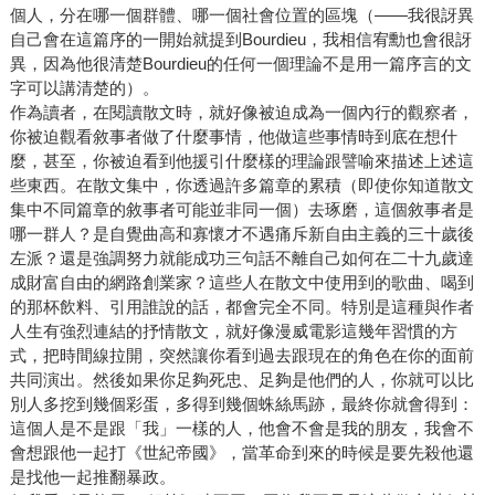
個人，分在哪一個群體、哪一個社會位置的區塊（——我很訝異
自己會在這篇序的一開始就提到Bourdieu，我相信宥勳也會很訝
異，因為他很清楚Bourdieu的任何一個理論不是用一篇序言的文
字可以講清楚的）。
作為讀者，在閱讀散文時，就好像被迫成為一個內行的觀察者，
你被迫觀看敘事者做了什麼事情，他做這些事情時到底在想什
麼，甚至，你被迫看到他援引什麼樣的理論跟譬喻來描述上述這
些東西。在散文集中，你透過許多篇章的累積（即使你知道散文
集中不同篇章的敘事者可能並非同一個）去琢磨，這個敘事者是
哪一群人？是自覺曲高和寡懷才不遇痛斥新自由主義的三十歲後
左派？還是強調努力就能成功三句話不離自己如何在二十九歲達
成財富自由的網路創業家？這些人在散文中使用到的歌曲、喝到
的那杯飲料、引用誰說的話，都會完全不同。特別是這種與作者
人生有強烈連結的抒情散文，就好像漫威電影這幾年習慣的方
式，把時間線拉開，突然讓你看到過去跟現在的角色在你的面前
共同演出。然後如果你足夠死忠、足夠是他們的人，你就可以比
別人多挖到幾個彩蛋，多得到幾個蛛絲馬跡，最終你就會得到：
這個人是不是跟「我」一樣的人，他會不會是我的朋友，我會不
會想跟他一起打《世紀帝國》，當革命到來的時候是要先殺他還
是找他一起推翻暴政。