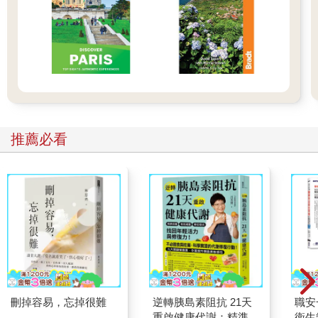
多新知識』。」
我縮寫：「校外教學去九族，學到很多。」
我問：「那下一句呢？」
母親沉吟：「你可以寫『我們看了很多表演，認識了很多原住民
文化』。」
我再縮寫：「我們看表演了解原住民文化。」
我再問：「那下一句呢？」
⋯⋯
推薦必看
如是反覆一下午，就能完成一篇作文了。
這也是為什麼，很多教過我的小學老師，非常驚訝我日後竟然成
為一名作家，整天寫臉書還不停出書。不過，請容我稍稍辯解：
我並沒有完全抄襲我母親的文字。她確實曾經在快要被我逼瘋的
狀況下，一句一句「引導」我寫作文。但老實說，即使我當時非
常年幼，我仍然不太滿意她唸出來的句子，因此在我落筆為文
時，我已經絞盡腦汁、用上我當時所有的創造力，去修改她的文
字了。
不是因為「九族文化村」顯然不能代表「原住民文化」，而是因
為，我覺得她的句子還是太長了。
字太多，筆劃也太多。
刪掉容易，忘掉很難
逆轉胰島素阻抗 21天
職安
記得嗎？我討厭寫字。
重啟健康代謝：精準控
衛生