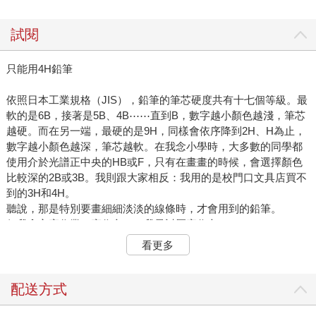
試閱
只能用4H鉛筆
依照日本工業規格（JIS），鉛筆的筆芯硬度共有十七個等級。最
軟的是6B，接著是5B、4B⋯⋯直到B，數字越小顏色越淺，筆芯
越硬。而在另一端，最硬的是9H，同樣會依序降到2H、H為止，
數字越小顏色越深，筆芯越軟。在我念小學時，大多數的同學都
使用介於光譜正中央的HB或F，只有在畫畫的時候，會選擇顏色
比較深的2B或3B。我則跟大家相反：我用的是校門口文具店買不
到的3H和4H。
聽說，那是特別要畫細細淡淡的線條時，才會用到的鉛筆。
但我拿它寫作業，寫作文——我最討厭寫作文了。
精確一點說，我討厭的是寫字。而這跟我使用的鉛筆有莫大的關
看更多
係。不知道為什麼，只要我使用B系列的鉛筆，作業簿每頁都會烏
黑糜爛。別人寫起來乾乾淨淨的頁面，我的就會是畫壞的素描。
每一筆畫，我硬是可以比別人粗上一倍；再加上我寫字姿勢不
配送方式
好，手掌總是在紙面拖磨，這些筆畫就進一步被手汗抹成畫壞的