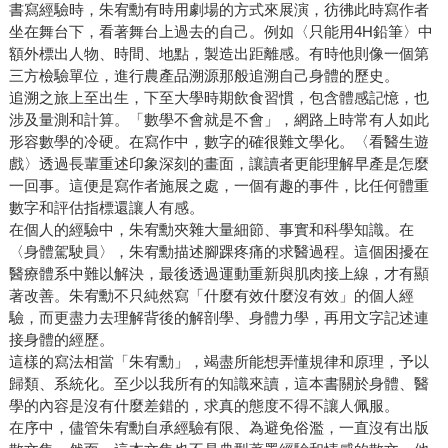
書寫經驗時，朱宥勳有時用劇場的方式來展演，彷彿此時寫作者
坐在舞台下，看著舞台上過去的自己。例如〈只能用4H鉛筆〉中
額外標出人物、時間、地點，製造出距離感。有時他則像一個第
三方檢驗單位，進行農產品溯源那般追溯自己身體的歷史。
追溯之旅上至出生，下至大學時期飲食習慣，包含體感記憶，也
涉及量測和計算。「數學不會就是不會」，網路上時常有人如此
形容數學的冷硬。在寫作中，數字的確很難文學化。〈看醫生遊
戲〉透過長輩重述印象深刻的畫面，讓讀者更能理解早產是怎麼
一回事。這便是寫作者施展之處，一個有趣的事件，比任何體重
數字和評估指標還讓人有感。
在個人的經驗中，朱宥勳夾雜大量細節、事實和科學知識。在
〈身體駕駛員〉，朱宥勳描述腳踝疼痛的求醫過程。這個困擾在
醫療體系中難以解決，最後透過運動重新與肌肉接上線，才有顯
著改善。朱宥勳不只純然寫「什麼有效什麼沒有效」的個人經
驗，而更盡力去理解背後的解剖學、身體力學，再用文字記述連
接身體的經歷。
這樣的寫法相當「朱宥勳」，竭盡所能想弄懂規律和原理，予以
歸類、系統化。至少以我所有的知識來讀，這本書關於身體、醫
學的內容是沒有什麼差錯的，求真的態度不得不讓人佩服。
在序中，儘管朱宥勳自承經驗有限、為避免俗濫，一直沒有出版