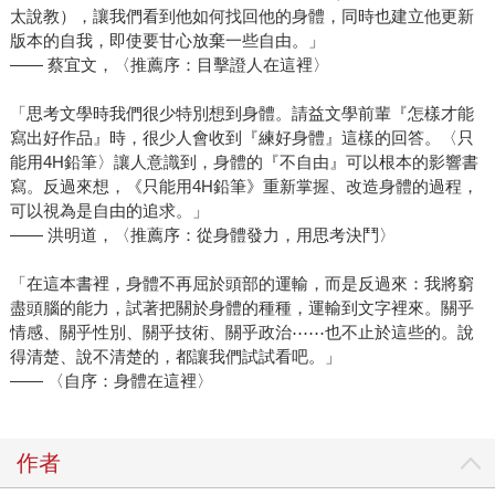
太說教），讓我們看到他如何找回他的身體，同時也建立他更新
版本的自我，即使要甘心放棄一些自由。」
—— 蔡宜文，〈推薦序：目擊證人在這裡〉
「思考文學時我們很少特別想到身體。請益文學前輩『怎樣才能
寫出好作品』時，很少人會收到『練好身體』這樣的回答。〈只
能用4H鉛筆〉讓人意識到，身體的『不自由』可以根本的影響書
寫。反過來想，《只能用4H鉛筆》重新掌握、改造身體的過程，
可以視為是自由的追求。」
—— 洪明道，〈推薦序：從身體發力，用思考決鬥〉
「在這本書裡，身體不再屈於頭部的運輸，而是反過來：我將窮
盡頭腦的能力，試著把關於身體的種種，運輸到文字裡來。關乎
情感、關乎性別、關乎技術、關乎政治⋯⋯也不止於這些的。說
得清楚、說不清楚的，都讓我們試試看吧。」
—— 〈自序：身體在這裡〉
作者