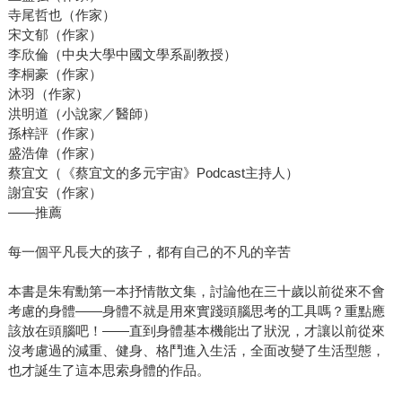
寺尾哲也（作家）
宋文郁（作家）
李欣倫（中央大學中國文學系副教授）
李桐豪（作家）
沐羽（作家）
洪明道（小說家／醫師）
孫梓評（作家）
盛浩偉（作家）
蔡宜文（《蔡宜文的多元宇宙》Podcast主持人）
謝宜安（作家）
——推薦
每一個平凡長大的孩子，都有自己的不凡的辛苦
本書是朱宥勳第一本抒情散文集，討論他在三十歲以前從來不會
考慮的身體——身體不就是用來實踐頭腦思考的工具嗎？重點應
該放在頭腦吧！——直到身體基本機能出了狀況，才讓以前從來
沒考慮過的減重、健身、格鬥進入生活，全面改變了生活型態，
也才誕生了這本思索身體的作品。