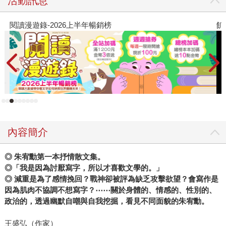
活動訊息
飢餓遊戲前傳贈早優券
內容簡介
◎ 朱宥勳第一本抒情散文集。
◎「我是因為討厭寫字，所以才喜歡文學的。」
◎ 減重是為了感情挽回？戰神卻被評為缺乏攻擊欲望？會寫作是
因為肌肉不協調不想寫字？⋯⋯關於身體的、情感的、性別的、
政治的，透過幽默自嘲與自我挖掘，看見不同面貌的朱宥勳。
王盛弘（作家）