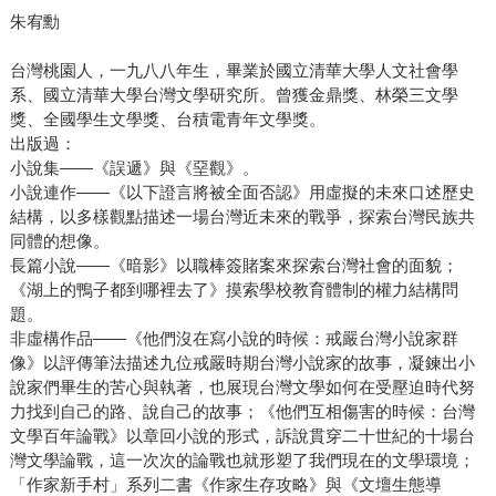
朱宥勳
台灣桃園人，一九八八年生，畢業於國立清華大學人文社會學
系、國立清華大學台灣文學研究所。曾獲金鼎獎、林榮三文學
獎、全國學生文學獎、台積電青年文學獎。
出版過：
小說集——《誤遞》與《堊觀》。
小說連作——《以下證言將被全面否認》用虛擬的未來口述歷史
結構，以多樣觀點描述一場台灣近未來的戰爭，探索台灣民族共
同體的想像。
長篇小說——《暗影》以職棒簽賭案來探索台灣社會的面貌；
《湖上的鴨子都到哪裡去了》摸索學校教育體制的權力結構問
題。
非虛構作品——《他們沒在寫小說的時候：戒嚴台灣小說家群
像》以評傳筆法描述九位戒嚴時期台灣小說家的故事，凝鍊出小
說家們畢生的苦心與執著，也展現台灣文學如何在受壓迫時代努
力找到自己的路、說自己的故事；《他們互相傷害的時候：台灣
文學百年論戰》以章回小說的形式，訴說貫穿二十世紀的十場台
灣文學論戰，這一次次的論戰也就形塑了我們現在的文學環境；
「作家新手村」系列二書《作家生存攻略》與《文壇生態導