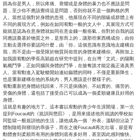
因為你是男人，所以疼痛、畏懼或是身體的暴力也不應該是問
題，至少你不應該覺得這是問題，否則你就不是一個夠格的男
人。當然這個對於身體的忽視，他展現在不同的階級或群體上有
不同的展現方式，例如在如同宥勳一般的文人中，其展現方式可
能就是認為在意身體就如同在意金錢一般俗氣，你對於自我的認
同應該奠基於物質之外，是形而上的，讓那些東西構成你，由你
主動去選擇你要認同什麼，由「你」這個意識有意識地去建構自
我，而不是由一個受限於物質與俗世的身體來建構你。再附加上
如我跟宥勳的學長高穎超在研究中提到，在台灣「文武」的陽剛
氣概鬥爭，正如同腦與身體的鬥爭，在搶奪誰才能定義正港真男
人。當宥勳進入駕駛艙開始連結軀體的同時，不僅是重新降生，
也是重新建構在他的系統內，男人應該是什麼樣子的。
宥勳重新把身體給找回來，不只是病痛的、不結實的、痛苦的、
受傷的身體，還包括了接受自己可以成為一個柔順健康且好用的
身體。
這就是有趣的地方了。這本書以宥勳的青少年生涯開場，第一次
提到Foucault的《規訓與懲罰》，是用來描述他所就讀的學校如
同監獄一般規訓他的生活，讓他成為一個「外表」溫馴但沾染了
體制陰暗與猥瑣的乖孩子，而在之後Foucault再次出場，卻是宥
勳體會到柔順而有用的身體到底有多好用，甚至因此感到愉快。