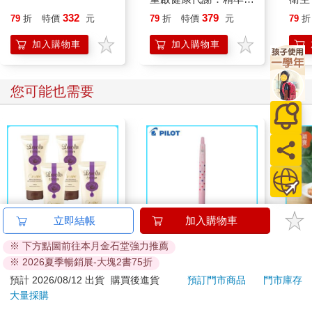
所以，任何她唸出來的句子，都會被我縮寫成更短的版本。如果
糖、有效減重、降低發
攻略｜
332
379
79
折
特價
元
79
折
特價
元
79
折
可以，我會少寫幾次主詞。經實驗證明，如果一個段落開頭就已
炎，找回年輕活力與修
經有「我」或「我們」了，接下來兩三句通通省略，老師也不會
復力！
加入購物車
加入購物車
發現我偷懶。或者，當母親無意間在相鄰的句子內用了重複的字
眼，比如上述場景第二句的「很多」，那我就會合併句型，只講
一次甚至不講。至於要寫哪些字眼，我也是精挑細選的：「認
您可能也需要
識」二字共三十三劃，「了解」二字共十四劃，就算我還沒學到
除法，我也知道把「認識」換成「了解」會很划算。
我會非常、非常慎重地，在腦袋裡思考母親提示的句子裡，還有
哪些地方可以刪減。在找出「最省力解」之前，我是不會輕率動
筆的——我就曾有幾次衝動落筆，寫了兩三個字，才發現還有更
省力解。但4H的筆跡已經重重刻下，我一時腦袋打結，困在超難
的數學題裡：到底要繼續寫下這個「比較差的句子」，還是要擦
掉重寫「最省力解」？哪一個總筆畫數會比較少？心念電轉，我
立即結帳
加入購物車
突然意識到：不管哪一個答案，一定都比「一開始就寫最省力
解」的筆畫更多了。逝者已無可追，我再也無法踏入同樣的河流
※ 下方點圖前往本月金石堂強力推薦
【澳洲Careline】綿羊
百樂果汁筆0.5 PURE
穎寶
兩次，回到那個可以少寫兩三筆的平行時空裡了。思及此，幼時
※ 2026夏季暢銷展-大塊2書75折
霜含薰衣草精油-4入組
聯名 頂級白桃(限量)
(進
的我悲從中來，眼淚便把作文簿淹成了4H鉛筆也無法挽救的水鄉
預計 2026/08/12 出貨
購買後進貨
預訂門市商品
門市庫存
100ml/瓶
599
38
澤國了。
19
折
特價
元
84
折
特價
元
75
折
大量採購
如此習慣，便被我沿用到所有必須寫作的場合。大人們很難理
加入購物車
加入購物車