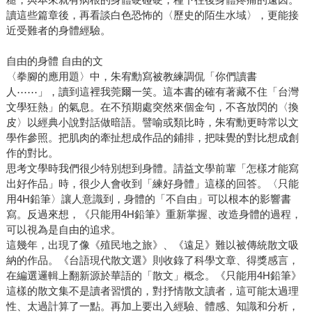
讀這些篇章後，再看談白色恐怖的〈歷史的陌生水域〉，更能接
近受難者的身體經驗。
自由的身體 自由的文
〈拳腳的應用題〉中，朱宥勳寫被教練調侃「你們讀書
人⋯⋯」，讀到這裡我莞爾一笑。這本書的確有著藏不住「台灣
文學狂熱」的氣息。在不預期處突然來個金句，不吝放閃的〈換
皮〉以經典小說對話做暗語。譬喻或類比時，朱宥勳更時常以文
學作參照。把肌肉的牽扯想成作品的鋪排，把味覺的對比想成創
作的對比。
思考文學時我們很少特別想到身體。請益文學前輩「怎樣才能寫
出好作品」時，很少人會收到「練好身體」這樣的回答。〈只能
用4H鉛筆〉讓人意識到，身體的「不自由」可以根本的影響書
寫。反過來想，《只能用4H鉛筆》重新掌握、改造身體的過程，
可以視為是自由的追求。
這幾年，出現了像《殖民地之旅》、《遠足》難以被傳統散文吸
納的作品。《台語現代散文選》則收錄了科學文章、得獎感言，
在編選邏輯上翻新源於華語的「散文」概念。《只能用4H鉛筆》
這樣的散文集不是讀者習慣的，對抒情散文讀者，這可能太過理
性、太過計算了一點。再加上要出入經驗、體感、知識和分析，