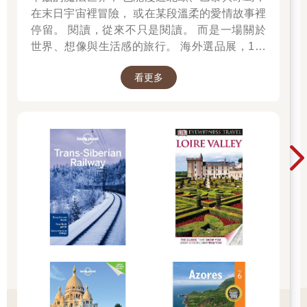
了，與其無意義地使學生疼痛，不如讓他「順便」練習一些需要
在末日宇宙裡冒險， 或在某段溫柔的愛情故事裡
反覆操作才能精熟的技能，比如寫出一手漂亮的好字。
停留。 閱讀，從來不只是閱讀。 而是一場關於
殊不知對我來說，罰寫就是體罰。上課愛講話、聽課不專心、偷
世界、想像與生活感的旅行。 海外選品展，1折
偷在抽屜裡讀課外書⋯⋯每天我都能成功讓自己領到罰寫。或者
起 限量空運商品，先搶先贏 週週商品更新
抄課文兩遍，或者抄生詞二十行。母親和我同校，她教高年級，
看更多
幾乎每天都要上課兼課輔到傍晚四、五點。中低年級的我則中午
十二點就應該放學，不用去安親班，直接去她任教的班級找她。
但我硬是可以罰寫到兩點、三點甚至抄到放學鐘響。沒有人知道
我為什麼會寫這麼慢，我也不知道。而我的字跡有變漂亮嗎？
嗯，這就是為什麼，我會在那堂師培課上全程微笑。
因為我不守秩序，所以罰我抄課文，這個邏輯大概只比用頭痛藥
去醫治肚子痛好一點點。最悲傷的是：我的頭還是繼續痛。
討厭寫字的我，最討厭的學習活動自然是「寫作文」了。別看我
現在彷彿語文教育改革鬥士，到處批評作文教學哪裡不合乎寫作
原理、哪裡是無效訓練，小學時的我可沒有這麼高層次的困擾，
我討厭的只有「寫字」本身而已。而作文偏偏都是字。所以直到
今天，我都還記得自己最早幾篇作文是怎麼寫的。
人物：我和母親
時間：某天下午
地點：母親在臥房，我坐在小桌旁
母親：「你可以寫『我們這次校外教學去了九族文化村，學到很