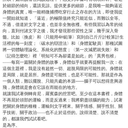
於細節的傾向，還請見諒。提供更多的細節，是我唯一能夠逼近
身體的真實，唯一能稍微捕撈吃穿行止之存在的方法，即使我從
一開始就知道，「逼近」的極限值終究只能近似，而難以全等。
不過，借道於文字之途，也並非全無收穫。有些我習以為常的傾
向，直到付諸文字之後，我才發現那些習性之深，幾乎深入骨
髓。比如〈換皮〉和〈只能用4H鉛筆〉寫到自己斤斤計較算計生
活裡的每一刻度；〈碳水的辯證法〉和〈身體駕駛員〉那種試圖
將一切體驗理論化、系統化的態度；〈第一次減肥就失敗〉和
〈記得怎麼吃〉裡「明知可不為卻還是如此」的「異男包袱」
⋯⋯每寫一篇關於身體的故事，身體似乎就要再提醒我一次：在
這個主題裡，我是沒有超然一切、超脫局限的可能性的。身體就
是局限，就是居所。身體是可能性，也是不可能性。那就是作為
一個人類，難以擺脫、只能共處的本源——腦子可以想得意興遄
飛，身體就是會在它該在而能在的地方。
就讓我試著倒轉肯尼．羅賓森的挖苦吧。至少在這本書裡，身體
不再屈於頭部的運輸，而是反過來：我將窮盡頭腦的能力，試著
把關於身體的種種，運輸到文字裡來。關乎情感、關乎性別、關
乎技術、關乎政治⋯⋯也不止於這些的。說得清楚、說不清楚
的，都讓我們試試看吧。
是為序。