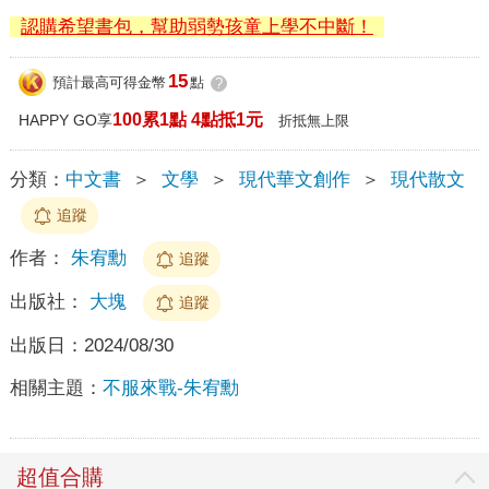
認購希望書包，幫助弱勢孩童上學不中斷！
15
預計最高可得金幣
點
?
100累1點 4點抵1元
HAPPY GO享
折抵無上限
分類：
中文書
＞
文學
＞
現代華文創作
＞
現代散文
追蹤
作者：
朱宥勳
追蹤
出版社：
大塊
追蹤
出版日：
2024/08/30
相關主題：
不服來戰-朱宥勳
超值合購