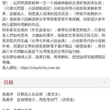
覽》，以田野調查精神一五一十描繪神祕的文壇鋩角與求生術；
《只要出問題，小說都能搞定》分析如何用小說技術來解析世
界、說服他人、洞悉讓人混淆的資訊洪流；《學校不敢教的小
說》藉經典小說解讀來分享學校教育裡不會探觸，但卻是許多年
輕心靈期待理解的作品。
與朱家安合著的《作文超進化》，教學生培養思辨能力，只要知
道人們如何思考、大腦如何運作，就能把文章寫得又快又好。與
黃崇凱共同主編《台灣七年級小說金典》，介紹新世代的小說創
作者。與愛好文學的朋友創辦電子書評雜誌《祕密讀者》，曾持
續三年不間斷出版當下台灣僅見的文學評論刊物。
也在聯合報鳴人堂、蘋果日報、商周網站、想想論壇等媒體開設
專欄。
個人網站：https://chuckchu.com.tw
目錄
推薦序 目擊證人在這裡 （蔡宜文）
推薦序 從身體發力，用思考決鬥 （洪明道）