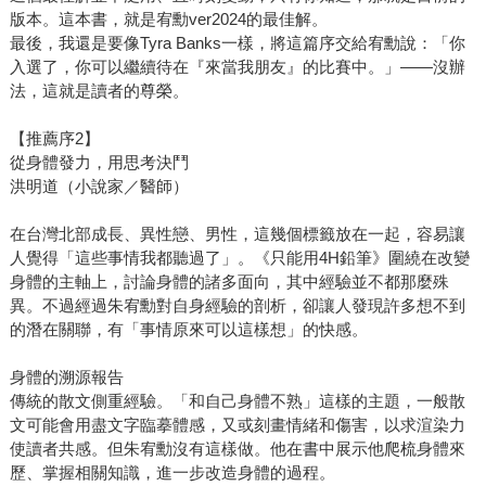
版本。這本書，就是宥勳ver2024的最佳解。
最後，我還是要像Tyra Banks一樣，將這篇序交給宥勳說：「你
入選了，你可以繼續待在『來當我朋友』的比賽中。」——沒辦
法，這就是讀者的尊榮。
【推薦序2】
從身體發力，用思考決鬥
洪明道（小說家／醫師）
在台灣北部成長、異性戀、男性，這幾個標籤放在一起，容易讓
人覺得「這些事情我都聽過了」。《只能用4H鉛筆》圍繞在改變
身體的主軸上，討論身體的諸多面向，其中經驗並不都那麼殊
異。不過經過朱宥勳對自身經驗的剖析，卻讓人發現許多想不到
的潛在關聯，有「事情原來可以這樣想」的快感。
身體的溯源報告
傳統的散文側重經驗。「和自己身體不熟」這樣的主題，一般散
文可能會用盡文字臨摹體感，又或刻畫情緒和傷害，以求渲染力
使讀者共感。但朱宥勳沒有這樣做。他在書中展示他爬梳身體來
歷、掌握相關知識，進一步改造身體的過程。