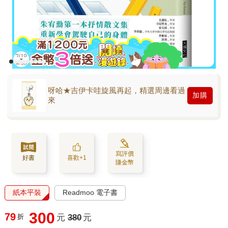
呀哈★吉伊卡哇旋風再起，精選周邊看過
加購
來
寫評價
好書
喜歡+1
賺金幣
紙本平裝
Readmoo 電子書
300
79
折
元
380
元