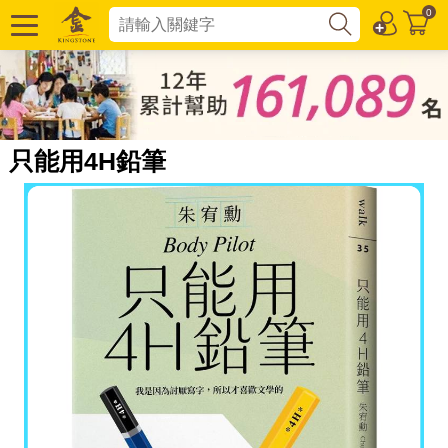
0
只能用4H鉛筆