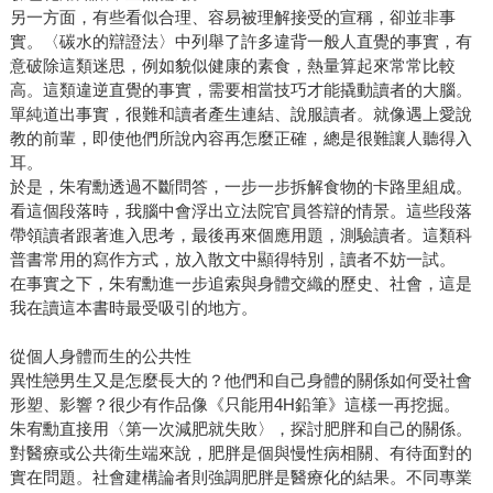
另一方面，有些看似合理、容易被理解接受的宣稱，卻並非事
實。〈碳水的辯證法〉中列舉了許多違背一般人直覺的事實，有
意破除這類迷思，例如貌似健康的素食，熱量算起來常常比較
高。這類違逆直覺的事實，需要相當技巧才能撬動讀者的大腦。
單純道出事實，很難和讀者產生連結、說服讀者。就像遇上愛說
教的前輩，即使他們所說內容再怎麼正確，總是很難讓人聽得入
耳。
於是，朱宥勳透過不斷問答，一步一步拆解食物的卡路里組成。
看這個段落時，我腦中會浮出立法院官員答辯的情景。這些段落
帶領讀者跟著進入思考，最後再來個應用題，測驗讀者。這類科
普書常用的寫作方式，放入散文中顯得特別，讀者不妨一試。
在事實之下，朱宥勳進一步追索與身體交織的歷史、社會，這是
我在讀這本書時最受吸引的地方。
從個人身體而生的公共性
異性戀男生又是怎麼長大的？他們和自己身體的關係如何受社會
形塑、影響？很少有作品像《只能用4H鉛筆》這樣一再挖掘。
朱宥勳直接用〈第一次減肥就失敗〉，探討肥胖和自己的關係。
對醫療或公共衛生端來說，肥胖是個與慢性病相關、有待面對的
實在問題。社會建構論者則強調肥胖是醫療化的結果。不同專業