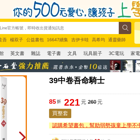
圭吾
楊双子
公益書包
16647續集
吉伊卡哇
高希均
通靈藥師
路邊攤新作
馬斯克
玩具總動員5
超慢跑
館
英文書
雜誌
電子書
文具
玩具親子
3C電玩
家
39中卷吾命騎士
221
85
折
元
260
元
買整套
認購希望書包，幫助弱勢孩童上學不