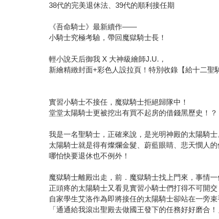
38代的完美退休法、39代的順利接任期
《吾命騎士》最新續作——
小騎士究極考驗，帶回魔獄騎士長！
輕小說天后御我 X 大神級繪師J.U.，
新繪精緻封面+彩色人設拉頁！特別收錄【給十二聖騎
實習小騎士不接任，魔獄騎士拒絕歸隊中！
堂堂太陽騎士更被挖出有買不起房的借錢黑歷史！？
我是一名聖騎士，正確來說，是光明神殿的太陽騎士
太陽騎士就是得有燦爛金髮、蔚藍眼睛、悲天憫人的
哪怕快要退休也不例外！
魔獄騎士離殿出走，前．魔獄騎士找上門來，事情一
正頭疼的太陽騎士又看見實習小騎士們打得不可開交
自家學生艾洛作為即將接任的太陽騎士卻站在一旁束
「通通給我滾出聖殿去做國王發下的任務好好磨合！