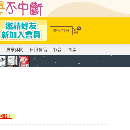
0
登入/註冊
電
居家休閒
日用食品
影音
售票
中斷！