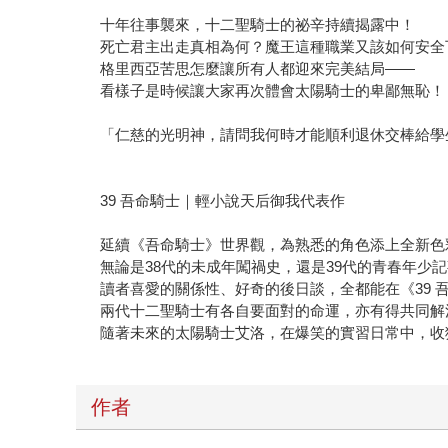
十年往事襲來，十二聖騎士的祕辛持續揭露中！
死亡君主出走真相為何？魔王這種職業又該如何安全
格里西亞苦思怎麼讓所有人都迎來完美結局——
看樣子是時候讓大家再次體會太陽騎士的卑鄙無恥！
「仁慈的光明神，請問我何時才能順利退休交棒給學
39 吾命騎士｜輕小說天后御我代表作
延續《吾命騎士》世界觀，為熟悉的角色添上全新色
無論是38代的未成年闖禍史，還是39代的青春年少
讀者喜愛的關係性、好奇的後日談，全都能在《39 
兩代十二聖騎士有各自要面對的命運，亦有得共同解
隨著未來的太陽騎士艾洛，在爆笑的實習日常中，收
作者