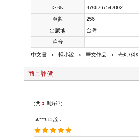
——誰讓他房底下有個酒窖呢！
ISBN
9786267542002
希歐翻了個大白眼，沒好氣地說：「大地，就算快退
大地嗤了一聲，反問：「說到形象，我應該有五年還
頁數
256
希歐用力抹把臉，苦笑道：「饒了我吧，再拋就要鬧
出版地
台灣
喬葛「哼」了一聲，幸災樂禍地說：「誰讓你找個能
伙，懼內啊！你這怕老婆的傢伙！」
注音
希歐立刻緊張兮兮地抗議：「誰處處留情了，你不要
大地一張臉猙獰無比，憤恨地吼：「打打打！打死你
中文書
＞
輕小說
＞
華文作品
＞
奇幻/科
的貞操討公道啦，如今看你倒是和老婆打得挺高興。
聽到往事，希歐又抹了把臉，回想當初陰錯陽差的各
格里西亞緩緩地說：「希歐兄弟，你又何必跟年過四
商品評價
被捅了一刀的年過四十單身漢，喬葛．大地，立刻冷
這話一出，太陽騎士的笑容立刻消失無蹤，平時笑臉
但大地騎士可沒在怕，反而故意笑得一臉忠厚誠懇，
「你！」
（共
3
則好評）
格里西亞變了臉色，這些年來發生這麼多事，他早已
有他的十二聖騎士，呃，他家蠢學生也是，唔，還有
b0***011 說：
這麼數一數，他全身都長滿逆鱗啊！
「我什麼我，不負責任還有理了？」
本來想了一大堆，格里西亞的氣已經消去大半，偏偏