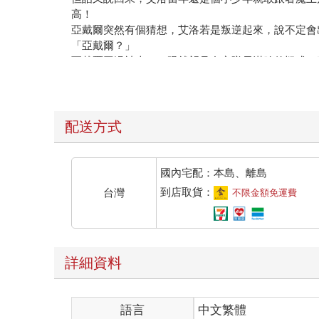
高！
亞戴爾突然有個猜想，艾洛若是叛逆起來，說不定會
「亞戴爾？」
亞戴爾回過神來，一眼就望見自家隊長滿臉的疑惑，
這是什麼狀況？難道大夥閒著沒事關學生為樂？
格里西亞想了一想，再問：「白雪公主也被關進去了
「是斯雪。」亞戴爾反射性糾正，白雪公主這綽號實
「艾洛請您去找魔獄騎士長聊聊為何要關路加，只要
配送方式
「和羅蘭有關？」
格里西亞皺緊眉頭，該不會是之前「出差」的後遺症
格里西亞苦惱地說：「明早我再去找他問問。」
國內宅配：本島、離島
「為什麼不現在就過去？」亞戴爾有些不解，反正魔
到店取貨：
台灣
不限金額免運費
「我得先想想該怎麼問他。」
格里西亞有點遲疑地想著自己或許該先去問問路加？
聽到隊長這麼說，亞戴爾想起魔獄騎士長的性格，理
自己的事了，乾脆順勢直接離開。
詳細資料
這時，格里西亞早已「看」見外頭的傢伙——應該說
「這群兔崽子搞什麼東西？什麼叫『不放路加出去就
喬葛罵罵咧咧地走進來，後方跟著無奈的其他人，除
語言
中文繁體
打從魔王事件以後，十二聖騎士再也無所顧慮，大庭