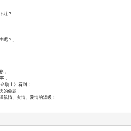
下莊？
生呢？」
彩，
記事，
吾命騎士》看到！
決的命題，
獲親情、友情、愛情的溫暖！