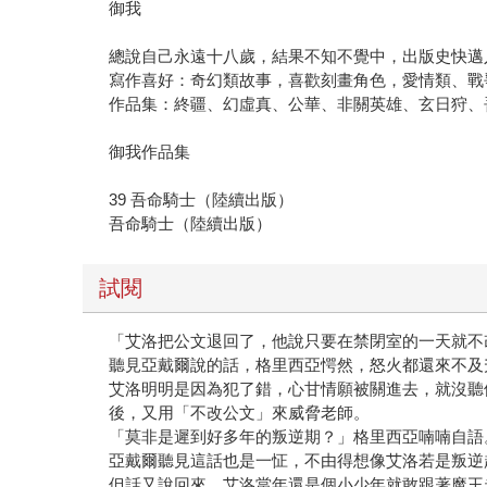
御我
總說自己永遠十八歲，結果不知不覺中，出版史快邁
寫作喜好：奇幻類故事，喜歡刻畫角色，愛情類、戰
作品集：終疆、幻虛真、公華、非關英雄、玄日狩、吾
御我作品集
39 吾命騎士（陸續出版）
吾命騎士（陸續出版）
試閱
「艾洛把公文退回了，他說只要在禁閉室的一天就不
聽見亞戴爾說的話，格里西亞愕然，怒火都還來不及
艾洛明明是因為犯了錯，心甘情願被關進去，就沒聽
後，又用「不改公文」來威脅老師。
「莫非是遲到好多年的叛逆期？」格里西亞喃喃自語
亞戴爾聽見這話也是一怔，不由得想像艾洛若是叛逆
但話又說回來，艾洛當年還是個小少年就敢跟著魔王