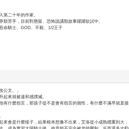
入第二十年的作家。
爭類苦手，目前對懸疑、恐怖詭譎類故事躍躍欲試中。
命騎士、GOD、不殺、1/2王子
改公文。」
升起來就被違和感撲滅。
他有什麼怨言，那孩子從不是會有怨言的個性，有什麼不滿早就直接
。
起來會是什麼樣子，結果根本想像不出來，艾洛從小成熟穩重到大，
走，成為實習太陽騎士後，他竟能不完全被老師壓制，反而還多次勸