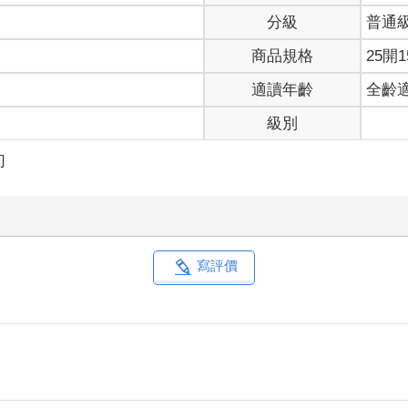
分級
普通
休了，還是要注意形象吧。」
六年或七年沒看過你拋媚眼了？」
商品規格
25開1
家庭革命了。」
適讀年齡
全齡
跟你對打的老婆，你知不知道外頭怎麼說的？說你晚節不保，想當年
級別
誣陷我！我老婆就是我的初戀，貨真價實，等等被我老婆聽見你的胡
兩個秀恩愛的狗男女最好，當初說只是照慣例拋了個媚眼就被推倒、
幻
」
種狀況，真是一把血淚，幸好最後老婆肯留下來，不是硬要把他帶回
十卻尚未娶妻的單身漢計較呢？」
冷一記回馬槍刺出去：「我只是不想為了一棵樹放棄一座森林，不管
迎人的傢伙一沒了笑容，看起來格外懾人。
寫評價
結巴道：「怎、怎麼啦？難道我有說錯、錯話嗎？」
練就處變不驚的心境，若說有什麼事情能讓他立刻翻臉、是絕對的逆
不知身在何處的老師⋯⋯
喬葛這傢伙還繼續挑釁，口口聲聲不負責任，難道是他願意的嗎？