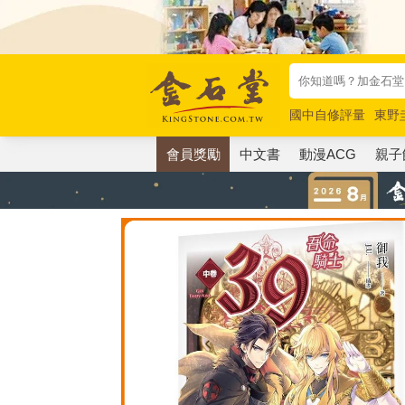
國中自修評量
東野
唯紅花綻放
奧德賽
會員獎勵
中文書
動漫ACG
親子