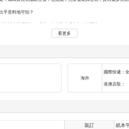
出乎意料地可怕？
連忙補充說明狀況：「十二名小騎士現在都在禁閉室。」
看更多
嗎？我怎麼不知道白雲有管過他家學生，不都是白雪公主整天找老師
在太奇怪了，雖然斯雪長相秀氣，但並沒有到珍萼那般雌雄莫辨——
路加在禁閉室一天，所有小騎士都不出禁閉室，也不會幫忙老師處理
還在吧？那明明是他的錯——好吧，是「魔王」的錯，雖然結果是羅
國際快遞：
獄騎士長不需睡覺，晚上多半在改公文，完全沒有打擾到的可能性。
海外
港澳店取：
羅蘭的嘴實在太硬了，若是堅決不肯說，他還真拿對方沒有辦法。
解地點了點頭，正想跟隊長道晚安時，門口卻響起敲門聲，他徑直走
，傢伙們。
不改公文』，路加又不是我家的，關我屁事！」
了審判騎士和魔獄騎士，其餘十二聖騎士竟然全部到齊。
裝訂
紙本
廣眾之下還能勉強裝裝，但私底下卻是什麼形象都還給光明神去了，