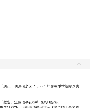
「糾正」他這個老師了，不可能會在乖乖被關進去
「叛逆」這兩個字彷彿和他毫無關聯。
告老師成功，這勸服的機率甚至比審判騎士長來得