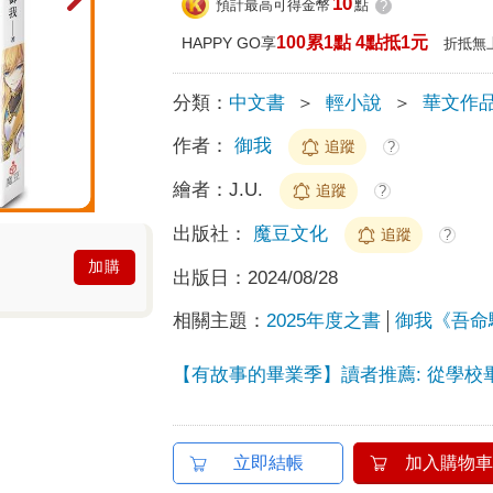
10
預計最高可得金幣
點
?
100累1點 4點抵1元
HAPPY GO享
折抵無
分類：
中文書
＞
輕小說
＞
華文作
作者：
御我
追蹤
?
繪者：
J.U.
追蹤
?
出版社：
魔豆文化
追蹤
?
加購
出版日：
2024/08/28
相關主題：
2025年度之書
御我《吾命騎
【有故事的畢業季】讀者推薦: 從學校
立即結帳
加入購物車