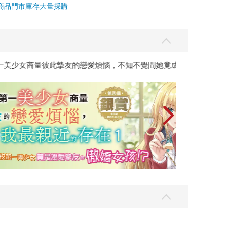
商品
門市庫存
大量採購
彼此摯友的戀愛煩惱，不知不覺間她竟成為我最親近
台灣角川2026