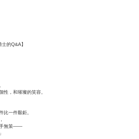
士的Q&A】
。
個性，和璀璨的笑容。
件比一件艱鉅。
，
手無策——
」