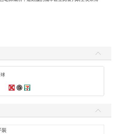
找不著嗎？」
咳咳，他什麼都沒說！立刻回歸正題！
工作。」
蘭先出手，但沒有因哪有果，怎麼能怪羅蘭呢？
全球
去開門，一見外頭景象便是一愣，但想接下來應該沒
平裝
現在大夥最喜歡做的事就是到太陽騎士的房間聚會