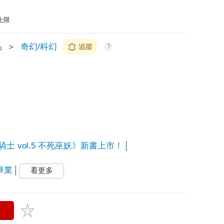
上限
品
＞
奇幻/科幻
追蹤
?
士 vol.5 不死巫妖》新書上市！
畢業
看更多