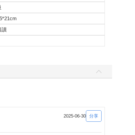
級
5*21cm
適讀
風流倜儻、處處留情的暴風騎士，如今變成懼內的傢
說八道，她又要開打啦！」
被硬來，還差點被綁架帶走結婚呢？我們都要去幫你
遙遠的部族成婚，否則真是無解了。
怎樣，單身總比不負責任來得好。」
鱗，那肯定是夏洛特和夏西亞母女——不對，其實還
分享
2025-06-30