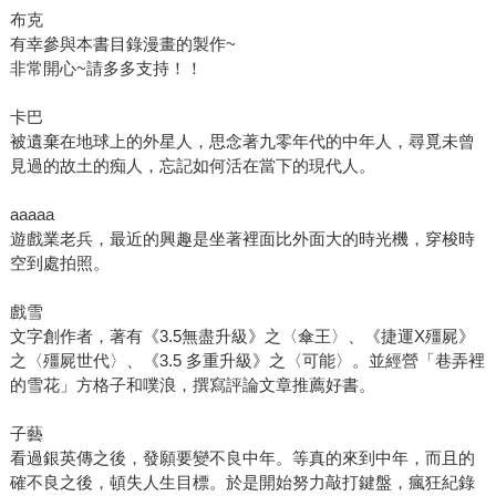
布克
有幸參與本書目錄漫畫的製作~
非常開心~請多多支持！！
卡巴
被遺棄在地球上的外星人，思念著九零年代的中年人，尋覓未曾
見過的故土的痴人，忘記如何活在當下的現代人。
aaaaa
遊戲業老兵，最近的興趣是坐著裡面比外面大的時光機，穿梭時
空到處拍照。
戲雪
文字創作者，著有《3.5無盡升級》之〈傘王〉、《捷運X殭屍》
之〈殭屍世代〉、《3.5 多重升級》之〈可能〉。並經營「巷弄裡
的雪花」方格子和噗浪，撰寫評論文章推薦好書。
子藝
看過銀英傳之後，發願要變不良中年。等真的來到中年，而且的
確不良之後，頓失人生目標。於是開始努力敲打鍵盤，瘋狂紀錄