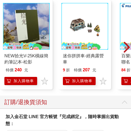
NEW拾光V-25K橫線簡
迷你拼拼車-經典露營
百樂果
約筆記本-松影
車
聯名
240
207
特價
元
9
折
特價
元
84
折
加入購物車
加入購物車
訂購/退換貨須知
加入金石堂 LINE 官方帳號『完成綁定』，隨時掌握出貨動
態：