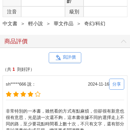
齡
注音
級別
中文書
＞
輕小說
＞
華文作品
＞
奇幻/科幻
商品評價
寫評價
（共
1
則好評）
分享
sh*****666 說：
2024-11-16
非常特別的一本書，雖然看的方式有點麻煩，但卻很有新意也
很有意思，光是讀一次還不夠，這本書依據不同的選擇走上不
同的路，至少要花點時間看上數十次，不只有文字，還有部分