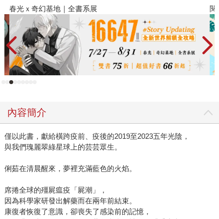
閱讀漫遊錄-2026上半年暢銷榜
內容簡介
僅以此書，獻給橫跨疫前、疫後的2019至2023五年光陰，
與我們瑰麗翠綠星球上的芸芸眾生。
俐茹在清晨醒來，夢裡充滿藍色的火焰。
席捲全球的殭屍瘟疫「屍潮」，
因為科學家研發出解藥而在兩年前結束。
康復者恢復了意識，卻喪失了感染前的記憶，