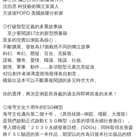
沈伯丞 科技藝術獨立策展人
方波坡POPO 美國娛樂分析家
◎打破類型定義的多重故事線
至少要閱讀17次的新型態書籍
眾多的現實以俐茹為核心，
不斷擴展、發散為17個截然不同的獨立故事
科幻、奇幻、懸疑、百合、克蘇魯、
諜報、獵奇、愛情、職場、陰謀、社福、
親情、軍事、動作……多項類型元素恣意綻放
42位創作者淋漓盡致地發揮各自創意，
構築出這本可以不斷重複閱讀的多元時空大作。
你的選擇，將決定俐茹所身處的過去與即將前進的未來！
◎海穹文化十周年的ESG轉型
海穹文化邁向第二個十年，《異世歧路─俐茹、殭屍、大接龍》
是我們啟動正式啟動ＥＳＧ轉型（企業的環境永續社會責任），
導入聯合國「２０３０永續發展目標」(SDGs)，同時取得友善森
林ＦＳＣ驗證的第一本作品，期望以此作為日後本社出版品的標