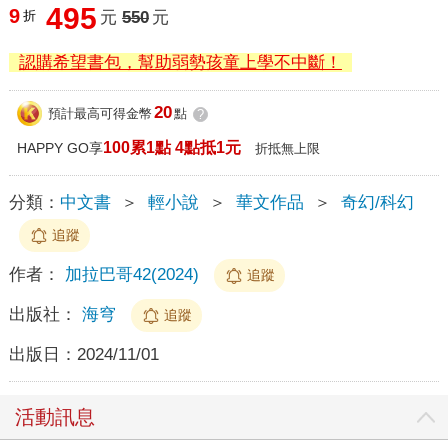
495
9
折
元
550
元
認購希望書包，幫助弱勢孩童上學不中斷！
20
預計最高可得金幣
點
?
100累1點 4點抵1元
HAPPY GO享
折抵無上限
分類：
中文書
＞
輕小說
＞
華文作品
＞
奇幻/科幻
追蹤
作者：
加拉巴哥42(2024)
追蹤
出版社：
海穹
追蹤
出版日：
2024/11/01
活動訊息