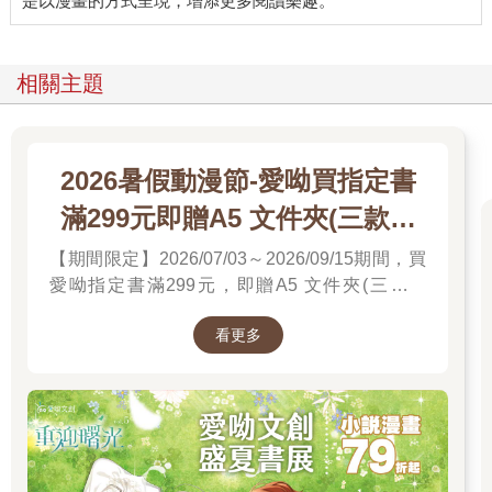
相關主題
2026暑假動漫節-愛呦買指定書
滿299元即贈A5 文件夾(三款隨
機)
【期間限定】2026/07/03～2026/09/15期間，買
愛呦指定書滿299元，即贈A5 文件夾(三款隨
機)！單筆訂單不累贈，數量有限，送完為止！
看更多