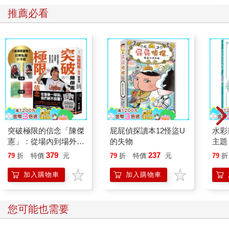
推薦必看
突破極限的信念「陳傑
屁屁偵探讀本12怪盜U
水彩
憲」：從場內到場外，
的失物
主題
台灣隊長全力以赴的堅
點，
379
237
79
折
特價
元
79
折
特價
元
79
折
持與自白 （限量典藏
繪畫
「日常私服小卡組」）
加入購物車
加入購物車
您可能也需要