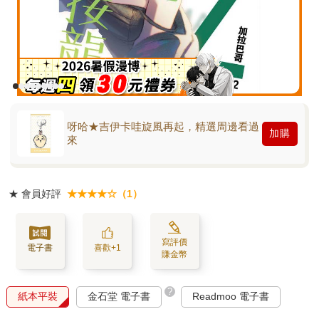
呀哈★吉伊卡哇旋風再起，精選周邊看過
加購
來
★
會員好評
★★★★☆（1）
寫評價
電子書
喜歡+1
賺金幣
?
紙本平裝
金石堂 電子書
Readmoo 電子書