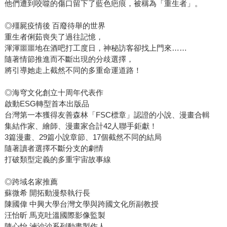
他們遭到咬噬的傷口留下了藍色疤痕，被稱為「重生者」。
◎殭屍疫情後 百廢待舉的世界
重生者俐茹喪失了過往記憶，
渾渾噩噩地在酒吧打工度日，神秘訪客卻找上門來……
隨著情節推進而不斷出現的分歧選擇，
將引導她走上截然不同的多重命運道路！
◎海穹文化創立十周年代表作
啟動ESG轉型首本出版品
台灣第一本獲得友善森林「FSC標章」認證的小說、漫畫合輯
集結作家、繪師、漫畫家合計42人聯手鉅獻！
3篇漫畫、29篇小說章節、17個截然不同的結局
隨著讀者選擇不斷分支的劇情
打破類型定義的多重宇宙故事線
◎跨域名家推薦
蘇微希 開拓動漫祭執行長
陳國偉 中興大學台灣文學與跨國文化所副教授
汪怡昕 馬克吐溫國際影像監製
陳心怡 滷沙沙系列動畫製作人