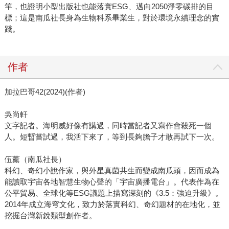
竿，也證明小型出版社也能落實ESG、邁向2050淨零碳排的目
標；這是南瓜社長身為生物科系畢業生，對於環境永續理念的實
踐。
作者
加拉巴哥42(2024)(作者)
吳尚軒
文字記者。海明威好像有講過，同時當記者又寫作會殺死一個
人。短暫嘗試過，我活下來了，等到長夠膽子才敢再試下一次。
伍薰（南瓜社長）
科幻、奇幻小說作家，與外星真菌共生而變成南瓜頭，因而成為
能讀取宇宙各地智慧生物心聲的「宇宙廣播電台」。代表作為在
公平貿易、全球化等ESG議題上描寫深刻的《3.5：強迫升級》。
2014年成立海穹文化，致力於落實科幻、奇幻題材的在地化，並
挖掘台灣新銳類型創作者。