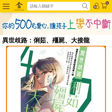
0
異世歧路：俐茹、殭屍、大接龍