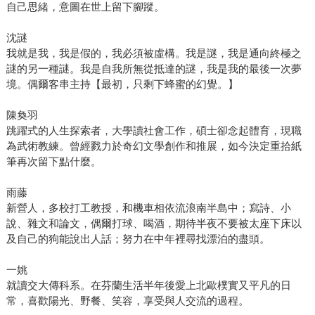
自己思緒，意圖在世上留下腳蹤。
沈謎
我就是我，我是假的，我必須被虛構。我是謎，我是通向終極之
謎的另一種謎。我是自我所無從抵達的謎，我是我的最後一次夢
境。偶爾客串主持【最初，只剩下蜂蜜的幻覺。】
陳奐羽
跳躍式的人生探索者，大學讀社會工作，碩士卻念起體育，現職
為武術教練。曾經戮力於奇幻文學創作和推展，如今決定重拾紙
筆再次留下點什麼。
雨藤
新營人，多校打工教授，和機車相依流浪南半島中；寫詩、小
說、雜文和論文，偶爾打球、喝酒，期待半夜不要被太座下床以
及自己的狗能說出人話；努力在中年裡尋找漂泊的盡頭。
一姚
就讀交大傳科系。在芬蘭生活半年後愛上北歐樸實又平凡的日
常，喜歡陽光、野餐、笑容，享受與人交流的過程。