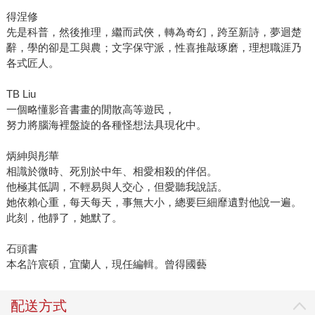
得涅修
先是科普，然後推理，繼而武俠，轉為奇幻，跨至新詩，夢迴楚
辭，學的卻是工與農；文字保守派，性喜推敲琢磨，理想職涯乃
各式匠人。
TB Liu
一個略懂影音書畫的閒散高等遊民，
努力將腦海裡盤旋的各種怪想法具現化中。
炳紳與彤華
相識於微時、死別於中年、相愛相殺的伴侶。
他極其低調，不輕易與人交心，但愛聽我說話。
她依賴心重，每天每天，事無大小，總要巨細靡遺對他說一遍。
此刻，他靜了，她默了。
石頭書
本名許宸碩，宜蘭人，現任編輯。曾得國藝
配送方式