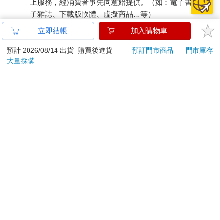
上服務，經消費者事先同意始提供。（如：電子書、電
子雜誌、下載版軟體、虛擬商品…等）
已拆封之個人衛生用品。（如：內衣褲、刮鬍刀、除毛
立即結帳
加入購物車
刀…等）
若非上列種類商品，均享有到貨7天的猶豫期（含例假
預計 2026/08/14 出貨
購買後進貨
預訂門市商品
門市庫存
大量採購
日）。
辦理退換貨時，商品（組合商品恕無法接受單獨退貨）必須
是您收到商品時的原始狀態（包含商品本體、配件、贈品、
保證書、所有附隨資料文件及原廠內外包裝…等），請勿直
接使用原廠包裝寄送，或於原廠包裝上黏貼紙張或書寫文
字。
退回商品若無法回復原狀，將請您負擔回復原狀所需費用，
嚴重時將影響您的退貨權益。