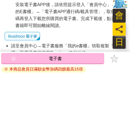
安裝電子書APP後，請依照提示登入「會員中心」→「我
的E書櫃」→「電子書APP通行碼/載具管理」，取得通行
會
碼再登入下載您所購買的電子書。完成下載後，點選任一
書籍即可開始離線閱讀。
員
日
請至會員中心→電子書服務「我的e書櫃」領取複製『兌換
碼』至電子書服務商Readmoo進行兌換。
退換貨須知：
因版權保護，您在金石堂所購買的電子書僅能以金石堂專屬
的閱讀軟體開啟閱讀，無法以其他閱讀器或直接下載檔案。
依據「消費者保護法」第19條及行政院消費者保護處公告之
「通訊交易解除權合理例外情事適用準則」，非以有形媒介
提供之數位內容或一經提供即為完成之線上服務，經消費者
事先同意始提供。（如：電子書、電子雜誌、下載版軟體、
虛擬商品…等），
不受「網購服務需提供七日鑑賞期」的限
制
。為維護您的權益，建議您先使用「試閱」功能後再付款
購買。