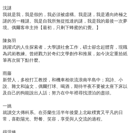
沈謎
我就是我，我是假的，我必須被虛構。我是謎，我是通向終極之
謎的另一種謎。我是自我所無從抵達的謎，我是我的最後一次夢
境。偶爾客串主持【最初，只剩下蜂蜜的幻覺。】
陳奐羽
跳躍式的人生探索者，大學讀社會工作，碩士卻念起體育，現職
為武術教練。曾經戮力於奇幻文學創作和推展，如今決定重拾紙
筆再次留下點什麼。
雨藤
新營人，多校打工教授，和機車相依流浪南半島中；寫詩、小
說、雜文和論文，偶爾打球、喝酒，期待半夜不要被太座下床以
及自己的狗能說出人話；努力在中年裡尋找漂泊的盡頭。
一姚
就讀交大傳科系。在芬蘭生活半年後愛上北歐樸實又平凡的日
常，喜歡陽光、野餐、笑容，享受與人交流的過程。
得涅修