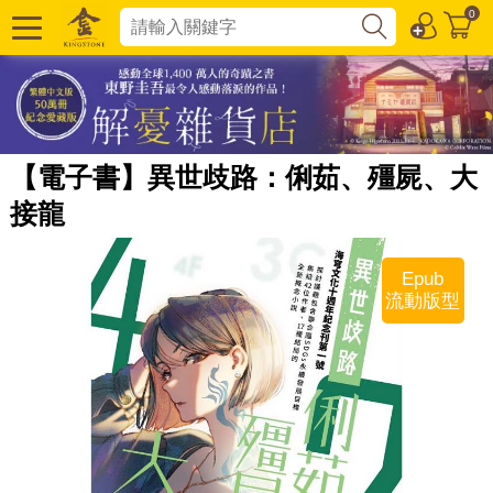
0
【電子書】異世歧路：俐茹、殭屍、大
接龍
Epub
流動版型