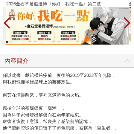
2026金石堂暑假漫博〈你好，我吃一點〉第二波
金
內容簡介
僅以此書，獻給橫跨疫前、疫後的2019至2023五年光陰，
與我們瑰麗翠綠星球上的芸芸眾生。
俐茹在清晨醒來，夢裡充滿藍色的火焰。
席捲全球的殭屍瘟疫「屍潮」，
因為科學家研發出解藥而在兩年前結束。
康復者恢復了意識，卻喪失了感染前的記憶，
他們遭到咬噬的傷口留下了藍色疤痕，被稱為「重生者」。