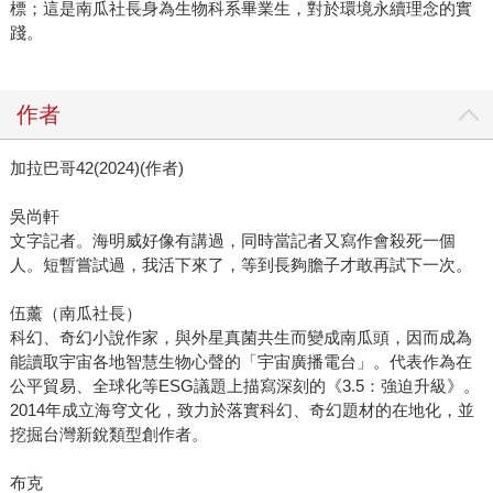
標；這是南瓜社長身為生物科系畢業生，對於環境永續理念的實
踐。
作者
加拉巴哥42(2024)(作者)
吳尚軒
文字記者。海明威好像有講過，同時當記者又寫作會殺死一個
人。短暫嘗試過，我活下來了，等到長夠膽子才敢再試下一次。
伍薰（南瓜社長）
科幻、奇幻小說作家，與外星真菌共生而變成南瓜頭，因而成為
能讀取宇宙各地智慧生物心聲的「宇宙廣播電台」。代表作為在
公平貿易、全球化等ESG議題上描寫深刻的《3.5：強迫升級》。
2014年成立海穹文化，致力於落實科幻、奇幻題材的在地化，並
挖掘台灣新銳類型創作者。
布克