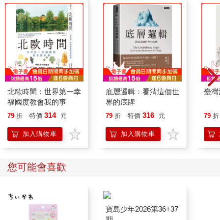
北歐時間：世界第一幸
底層邏輯：看清這個世
臺灣
福國度教會我的事
界的底牌
314
316
79
折
特價
元
79
折
特價
元
79
折
加入購物車
加入購物車
您可能會喜歡