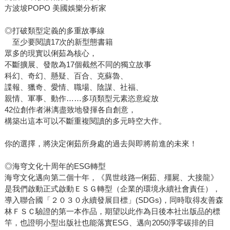
方波坡POPO 美國娛樂分析家
◎打破類型定義的多重故事線
至少要閱讀17次的新型態書籍
眾多的現實以俐茹為核心，
不斷擴展、發散為17個截然不同的獨立故事
科幻、奇幻、懸疑、百合、克蘇魯、
諜報、獵奇、愛情、職場、陰謀、社福、
親情、軍事、動作……多項類型元素恣意綻放
42位創作者淋漓盡致地發揮各自創意，
構築出這本可以不斷重複閱讀的多元時空大作。
你的選擇，將決定俐茹所身處的過去與即將前進的未來！
◎海穹文化十周年的ESG轉型
海穹文化邁向第二個十年，《異世歧路─俐茹、殭屍、大接龍》
是我們啟動正式啟動ＥＳＧ轉型（企業的環境永續社會責任），
導入聯合國「２０３０永續發展目標」(SDGs)，同時取得友善森
林ＦＳＣ驗證的第一本作品，期望以此作為日後本社出版品的標
竿，也證明小型出版社也能落實ESG、邁向2050淨零碳排的目