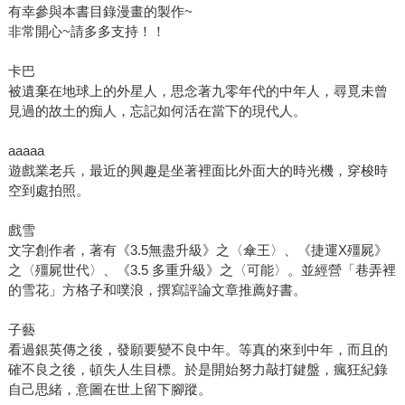
有幸參與本書目錄漫畫的製作~
非常開心~請多多支持！！
卡巴
被遺棄在地球上的外星人，思念著九零年代的中年人，尋覓未曾
見過的故土的痴人，忘記如何活在當下的現代人。
aaaaa
遊戲業老兵，最近的興趣是坐著裡面比外面大的時光機，穿梭時
空到處拍照。
戲雪
文字創作者，著有《3.5無盡升級》之〈傘王〉、《捷運X殭屍》
之〈殭屍世代〉、《3.5 多重升級》之〈可能〉。並經營「巷弄裡
的雪花」方格子和噗浪，撰寫評論文章推薦好書。
子藝
看過銀英傳之後，發願要變不良中年。等真的來到中年，而且的
確不良之後，頓失人生目標。於是開始努力敲打鍵盤，瘋狂紀錄
自己思緒，意圖在世上留下腳蹤。