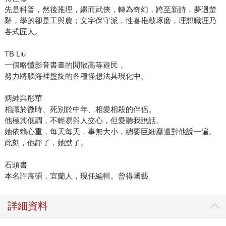
先是科普，然後推理，繼而武俠，轉為奇幻，跨至新詩，夢迴楚
辭，學的卻是工與農；文字保守派，性喜推敲琢磨，理想職涯乃
各式匠人。
TB Liu
一個略懂影音書畫的閒散高等遊民，
努力將腦海裡盤旋的各種怪想法具現化中。
炳紳與彤華
相識於微時、死別於中年、相愛相殺的伴侶。
他極其低調，不輕易與人交心，但愛聽我說話。
她依賴心重，每天每天，事無大小，總要巨細靡遺對他說一遍。
此刻，他靜了，她默了。
石頭書
本名許宸碩，宜蘭人，現任編輯。曾得國藝
詳細資料