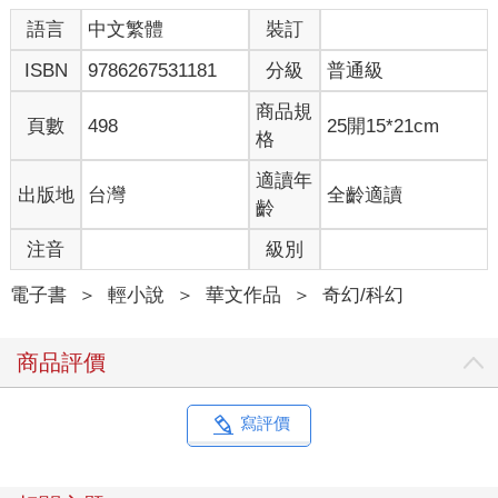
語言
中文繁體
裝訂
ISBN
9786267531181
分級
普通級
商品規
頁數
498
25開15*21cm
格
適讀年
出版地
台灣
全齡適讀
齡
注音
級別
電子書
＞
輕小說
＞
華文作品
＞
奇幻/科幻
商品評價
寫評價