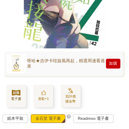
呀哈★吉伊卡哇旋風再起，精選周邊看過
加購
來
寫評價
電子書
喜歡+1
賺金幣
?
紙本平裝
金石堂 電子書
Readmoo 電子書