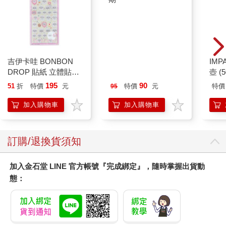
吉伊卡哇 BONBON
寶島少年2026第36+37
IM
DROP 貼紙 立體貼紙
期
壺 (
水晶貼紙 手帳貼 裝飾
IMU
195
90
51
折
特價
元
特價
元
特價
95
貼紙 手機貼紙 小八貓
兔兔 Chiikawa
加入購物車
加入購物車
訂購/退換貨須知
加入金石堂 LINE 官方帳號『完成綁定』，隨時掌握出貨動
態：