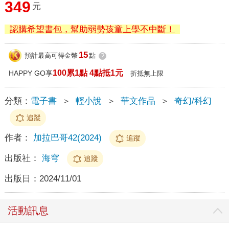
349
元
認購希望書包，幫助弱勢孩童上學不中斷！
15
預計最高可得金幣
點
?
100累1點 4點抵1元
HAPPY GO享
折抵無上限
分類：
電子書
＞
輕小說
＞
華文作品
＞
奇幻/科幻
追蹤
作者：
加拉巴哥42(2024)
追蹤
出版社：
海穹
追蹤
出版日：
2024/11/01
活動訊息