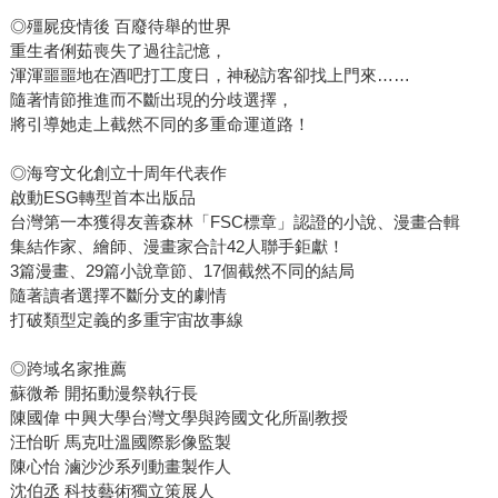
◎殭屍疫情後 百廢待舉的世界
重生者俐茹喪失了過往記憶，
渾渾噩噩地在酒吧打工度日，神秘訪客卻找上門來……
隨著情節推進而不斷出現的分歧選擇，
將引導她走上截然不同的多重命運道路！
◎海穹文化創立十周年代表作
啟動ESG轉型首本出版品
台灣第一本獲得友善森林「FSC標章」認證的小說、漫畫合輯
集結作家、繪師、漫畫家合計42人聯手鉅獻！
3篇漫畫、29篇小說章節、17個截然不同的結局
隨著讀者選擇不斷分支的劇情
打破類型定義的多重宇宙故事線
◎跨域名家推薦
蘇微希 開拓動漫祭執行長
陳國偉 中興大學台灣文學與跨國文化所副教授
汪怡昕 馬克吐溫國際影像監製
陳心怡 滷沙沙系列動畫製作人
沈伯丞 科技藝術獨立策展人