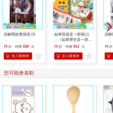
請解開故事謎底 03
如果西遊是一群喵(1)
請解
：《如果歷史是一群
喵》作者最新力作，附
150
411
79
折
特價
元
79
折
特價
元
79
折
【首卷特典】拉頁
加入購物車
加入購物車
您可能會喜歡