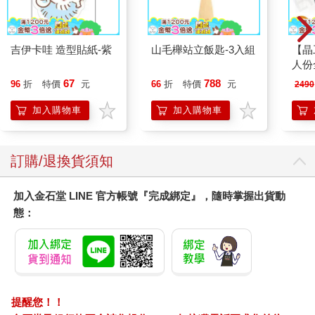
吉伊卡哇 造型貼紙-紫
山毛櫸站立飯匙-3入組
【晶
人份
1108
67
788
96
折
特價
元
66
折
特價
元
2490
加入購物車
加入購物車
訂購/退換貨須知
加入金石堂 LINE 官方帳號『完成綁定』，隨時掌握出貨動
態：
提醒您！！