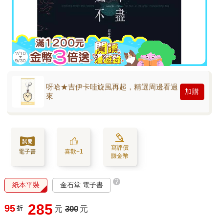
呀哈★吉伊卡哇旋風再起，精選周邊看過
加購
來
寫評價
電子書
喜歡+1
賺金幣
?
紙本平裝
金石堂 電子書
285
95
折
元
300
元