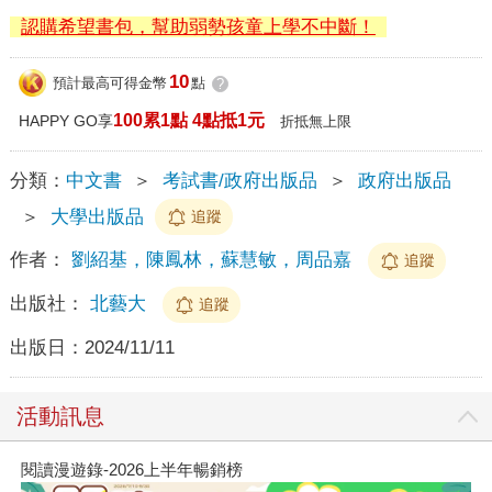
認購希望書包，幫助弱勢孩童上學不中斷！
10
預計最高可得金幣
點
?
100累1點 4點抵1元
HAPPY GO享
折抵無上限
分類：
中文書
＞
考試書/政府出版品
＞
政府出版品
＞
大學出版品
追蹤
作者：
劉紹基，陳鳳林，蘇慧敏，周品嘉
追蹤
出版社：
北藝大
追蹤
出版日：
2024/11/11
活動訊息
閱讀漫遊錄-2026上半年暢銷榜