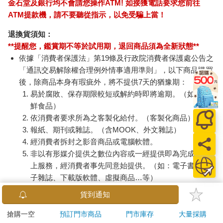
金石堂及銀行均不會請您操作ATM! 如接獲電話要求您前往
ATM提款機，請不要聽從指示，以免受騙上當！
退換貨須知：
**提醒您，鑑賞期不等於試用期，退回商品須為全新狀態**
依據「消費者保護法」第19條及行政院消費者保護處公告之
「通訊交易解除權合理例外情事適用準則」，以下商品購買
後，除商品本身有瑕疵外，將不提供7天的猶豫期：
易於腐敗、保存期限較短或解約時即將逾期。（如：生
鮮食品）
依消費者要求所為之客製化給付。（客製化商品）
報紙、期刊或雜誌。（含MOOK、外文雜誌）
經消費者拆封之影音商品或電腦軟體。
非以有形媒介提供之數位內容或一經提供即為完成之線
上服務，經消費者事先同意始提供。（如：電子書、電
子雜誌、下載版軟體、虛擬商品…等）
已拆封之個人衛生用品。（如：內衣褲、刮鬍刀、除毛
貨到通知
刀…等）
若非上列種類商品，均享有到貨7天的猶豫期（含例假
搶購一空
預訂門市商品
門市庫存
大量採購