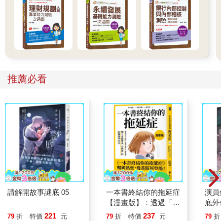
推薦必看
請解開故事謎底 05
一本書終結你的拖延症
演員
【漫畫版】：透過「小
底外
行動」打開大腦的行動
221
237
79
折
特價
元
79
折
特價
元
79
折