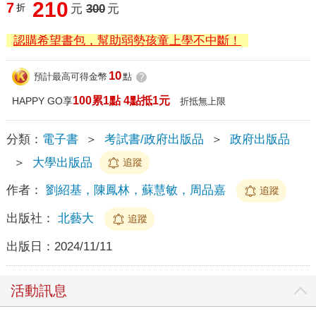
210
7
折
元
300
元
認購希望書包，幫助弱勢孩童上學不中斷！
10
預計最高可得金幣
點
?
100累1點 4點抵1元
HAPPY GO享
折抵無上限
分類：
電子書
＞
考試書/政府出版品
＞
政府出版品
＞
大學出版品
追蹤
作者：
劉紹基，陳鳳林，蘇慧敏，周品嘉
追蹤
出版社：
北藝大
追蹤
出版日：
2024/11/11
活動訊息