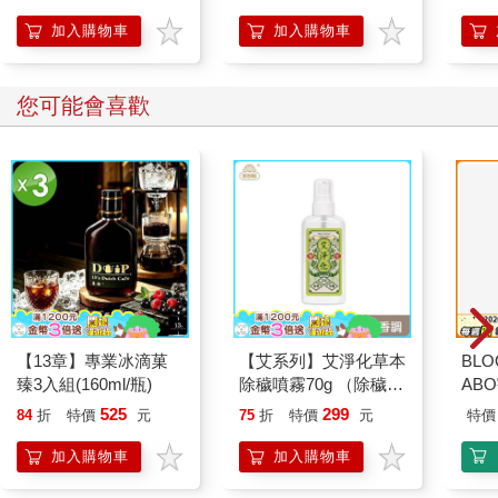
開關，懶人也能變身
「行動派」的37個科
加入購物車
加入購物車
學方法
您可能會喜歡
【13章】專業冰滴菓
【艾系列】艾淨化草本
BLO
臻3入組(160ml/瓶)
除穢噴霧70g （除穢/
AB
平安/淨化/艾草/芙蓉/
525
299
84
折
特價
元
75
折
特價
元
特價
抹草） 此為單瓶賣場
另有多瓶組優惠賣場
加入購物車
加入購物車