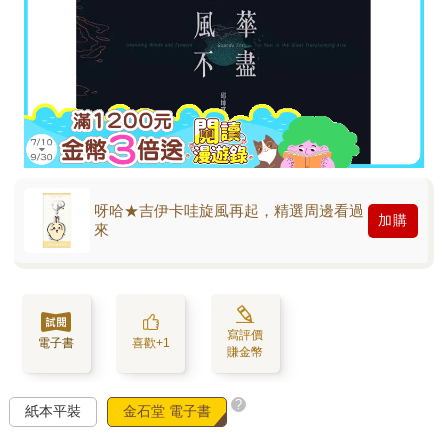
呀哈★吉伊卡哇旋風再起，精選周邊看過
加購
來
寫評價
電子書
喜歡+1
賺金幣
?
紙本平裝
金石堂 電子書