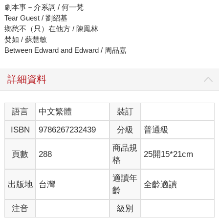
劇本事－介系詞 / 何一梵
Tear Guest / 劉紹基
鄉愁不（只）在他方 / 陳鳳林
焚如 / 蘇慧敏
Between Edward and Edward / 周品嘉
詳細資料
語言
中文繁體
裝訂
ISBN
9786267232439
分級
普通級
商品規
頁數
288
25開15*21cm
格
適讀年
出版地
台灣
全齡適讀
齡
注音
級別