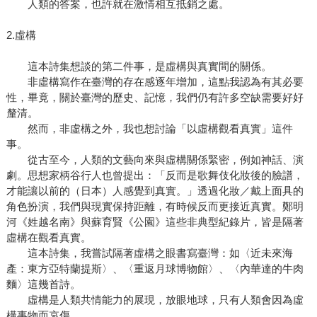
人類的答案，也許就在激情相互抵銷之處。
2.虛構
這本詩集想談的第二件事，是虛構與真實間的關係。
非虛構寫作在臺灣的存在感逐年增加，這點我認為有其必要
性，畢竟，關於臺灣的歷史、記憶，我們仍有許多空缺需要好好
釐清。
然而，非虛構之外，我也想討論「以虛構觀看真實」這件
事。
從古至今，人類的文藝向來與虛構關係緊密，例如神話、演
劇。思想家柄谷行人也曾提出：「反而是歌舞伎化妝後的臉譜，
才能讓以前的（日本）人感覺到真實。」透過化妝／戴上面具的
角色扮演，我們與現實保持距離，有時候反而更接近真實。鄭明
河《姓越名南》與蘇育賢《公園》這些非典型紀錄片，皆是隔著
虛構在觀看真實。
這本詩集，我嘗試隔著虛構之眼書寫臺灣：如〈近未來海
產：東方亞特蘭提斯〉、〈重返月球博物館〉、〈內華達的牛肉
麵〉這幾首詩。
虛構是人類共情能力的展現，放眼地球，只有人類會因為虛
構事物而哀傷。