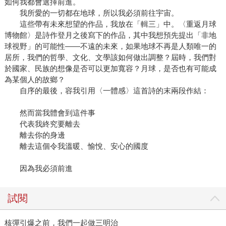
如何我都會選擇前進。
我所愛的一切都在地球，所以我必須前往宇宙。
這些帶有未來想望的作品，我放在「輯三」中。〈重返月球
博物館〉是詩作登月之後寫下的作品，其中我想預先提出「非地
球視野」的可能性——不遠的未來，如果地球不再是人類唯一的
居所，我們的哲學、文化、文學該如何做出調整？屆時，我們對
於國家、民族的想像是否可以更加寬容？月球，是否也有可能成
為某個人的故鄉？
自序的最後，容我引用〈一體感〉這首詩的末兩段作結：
然而當我體會到這件事
代表我終究要離去
離去你的身邊
離去這個令我溫暖、愉悅、安心的國度
因為我必須前進
試閱
核彈引爆之前，我們一起做三明治