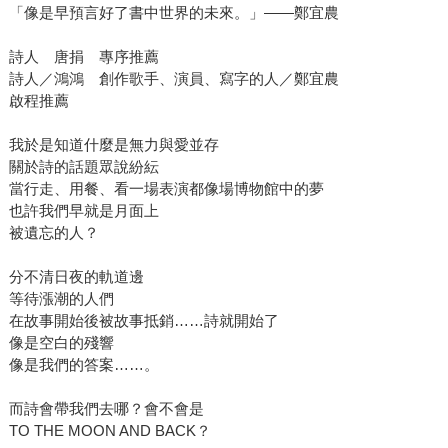
「像是早預言好了書中世界的未來。」——鄭宜農
詩人 唐捐 專序推薦
詩人／鴻鴻 創作歌手、演員、寫字的人／鄭宜農
啟程推薦
我於是知道什麼是無力與愛並存
關於詩的話題眾說紛紜
當行走、用餐、看一場表演都像場博物館中的夢
也許我們早就是月面上
被遺忘的人？
分不清日夜的軌道邊
等待漲潮的人們
在故事開始後被故事抵銷……詩就開始了
像是空白的殘響
像是我們的答案……。
而詩會帶我們去哪？會不會是
TO THE MOON AND BACK？