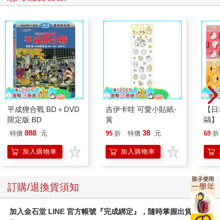
平成狸合戰 BD＋DVD
吉伊卡哇 可愛小貼紙-
【日本
限定版 BD
黃
鷗】
(8款
888
38
特價
元
95
折
特價
元
69
折
Kit
企鵝
加入購物車
加入購物車
訂購/退換貨須知
加入金石堂 LINE 官方帳號『完成綁定』，隨時掌握出貨動