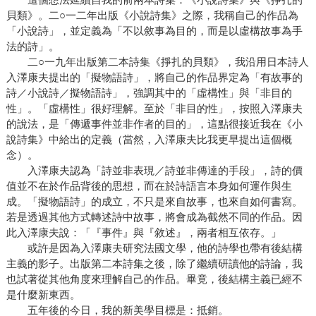
貝類》。二○一二年出版《小說詩集》之際，我稱自己的作品為
「小說詩」，並定義為「不以敘事為目的，而是以虛構故事為手
法的詩」。
二○一九年出版第二本詩集《掙扎的貝類》，我沿用日本詩人
入澤康夫提出的「擬物語詩」，將自己的作品界定為「有故事的
詩／小說詩／擬物語詩」，強調其中的「虛構性」與「非目的
性」。「虛構性」很好理解。至於「非目的性」，按照入澤康夫
的說法，是「傳遞事件並非作者的目的」，這點很接近我在《小
說詩集》中給出的定義（當然，入澤康夫比我更早提出這個概
念）。
入澤康夫認為「詩並非表現／詩並非傳達的手段」，詩的價
值並不在於作品背後的思想，而在於詩語言本身如何運作與生
成。「擬物語詩」的成立，不只是來自故事，也來自如何書寫。
若是透過其他方式轉述詩中故事，將會成為截然不同的作品。因
此入澤康夫說：「『事件』與『敘述』，兩者相互依存。」
或許是因為入澤康夫研究法國文學，他的詩學也帶有後結構
主義的影子。出版第二本詩集之後，除了繼續研讀他的詩論，我
也試著從其他角度來理解自己的作品。畢竟，後結構主義已經不
是什麼新東西。
五年後的今日，我的新美學目標是：抵銷。