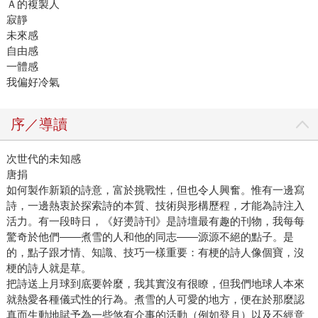
Ａ的複製人
寂靜
未來感
自由感
一體感
我偏好冷氣
序／導讀
次世代的未知感
唐捐
如何製作新穎的詩意，富於挑戰性，但也令人興奮。惟有一邊寫
詩，一邊熱衷於探索詩的本質、技術與形構歷程，才能為詩注入
活力。有一段時日，《好燙詩刊》是詩壇最有趣的刊物，我每每
驚奇於他們——煮雪的人和他的同志——源源不絕的點子。是
的，點子跟才情、知識、技巧一樣重要：有梗的詩人像個寶，沒
梗的詩人就是草。
把詩送上月球到底要幹麼，我其實沒有很瞭，但我們地球人本來
就熱愛各種儀式性的行為。煮雪的人可愛的地方，便在於那麼認
真而生動地賦予為一些煞有介事的活動（例如登月）以及不經意