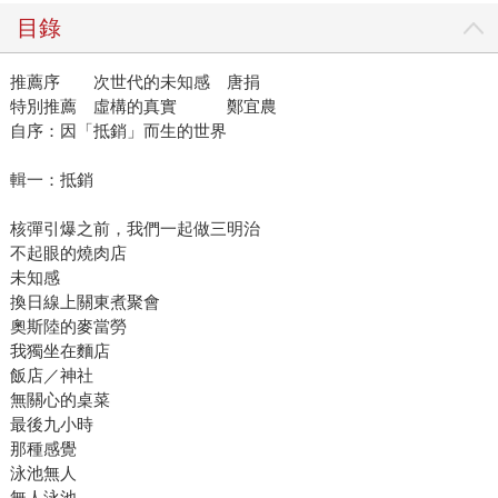
目錄
推薦序 次世代的未知感 唐捐
特別推薦 虛構的真實 鄭宜農
自序：因「抵銷」而生的世界
輯一：抵銷
核彈引爆之前，我們一起做三明治
不起眼的燒肉店
未知感
換日線上關東煮聚會
奧斯陸的麥當勞
我獨坐在麵店
飯店／神社
無關心的桌菜
最後九小時
那種感覺
泳池無人
無人泳池