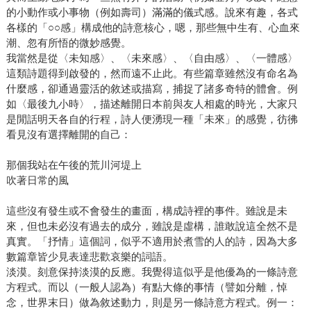
的小動作或小事物（例如壽司）滿滿的儀式感。說來有趣，各式
各樣的「○○感」構成他的詩意核心，嗯，那些無中生有、心血來
潮、忽有所悟的微妙感覺。
我當然是從〈未知感〉、〈未來感〉、〈自由感〉、〈一體感〉
這類詩題得到啟發的，然而遠不止此。有些篇章雖然沒有命名為
什麼感，卻通過靈活的敘述或描寫，捕捉了諸多奇特的體會。例
如〈最後九小時〉，描述離開日本前與友人相處的時光，大家只
是閒話明天各自的行程，詩人便湧現一種「未來」的感覺，彷彿
看見沒有選擇離開的自己：
那個我站在午後的荒川河堤上
吹著日常的風
這些沒有發生或不會發生的畫面，構成詩裡的事件。雖說是未
來，但也未必沒有過去的成分，雖說是虛構，誰敢說這全然不是
真實。「抒情」這個詞，似乎不適用於煮雪的人的詩，因為大多
數篇章皆少見表達悲歡哀樂的詞語。
淡漠。刻意保持淡漠的反應。我覺得這似乎是他優為的一條詩意
方程式。而以（一般人認為）有點大條的事情（譬如分離，悼
念，世界末日）做為敘述動力，則是另一條詩意方程式。例一：