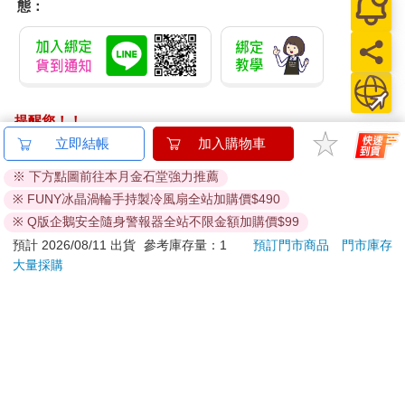
態：
提醒您！！
金石堂及銀行均不會請您操作ATM! 如接獲電話要求您前往
立即結帳
加入購物車
ATM提款機，請不要聽從指示，以免受騙上當！
※ 下方點圖前往本月金石堂強力推薦
※ FUNY冰晶渦輪手持製冷風扇全站加購價$490
退換貨須知：
**提醒您，鑑賞期不等於試用期，退回商品須為全新狀態**
※ Q版企鵝安全隨身警報器全站不限金額加購價$99
依據「消費者保護法」第19條及行政院消費者保護處公告之
預計 2026/08/11 出貨
參考庫存量：1
預訂門市商品
門市庫存
「通訊交易解除權合理例外情事適用準則」，以下商品購買
大量採購
後，除商品本身有瑕疵外，將不提供7天的猶豫期：
易於腐敗、保存期限較短或解約時即將逾期。（如：生
鮮食品）
依消費者要求所為之客製化給付。（客製化商品）
報紙、期刊或雜誌。（含MOOK、外文雜誌）
經消費者拆封之影音商品或電腦軟體。