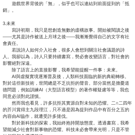
遊戲世界背後的「無」，似乎也可以連結到前面提到的「抵
銷」。
3.未來
寫詩初期，我只是想創造無數的虛構故事。開始被閱讀之後
——尤其是詩作被送上月球之後——我漸漸覺得自己的文字有社
會責任。
若說詩人如何介入社會，很多人會想到關注社會議題的詩
人。我卻以為，詩人只要持續書寫，勢必會改變語言，對社會的
影響絕對深遠。
除了語言上的直接影響，我希望能提醒一件事：未來。
AI與虛擬實境逐漸普及後，人類科技面臨的新的典範轉移。
對於這些新技術，世間總是不乏抗拒的聲音。部分當然是擔憂道
德問題，例如訓練AI（大型語言模型）的著作權疑慮等等，我也
同意必須對此謹慎。
然而我也看見，許多抗拒其實源自對未知的恐懼。二○二四年
的芥川賞得主九段理江，只不過是因為提到作品中有百分之五的
內容由AI協作，就遭受許多撻伐。
對於新科技的探索，我始終抱持開放態度。透過書寫，我希
望能減少社會對新事物的恐懼。科技未必會帶來光明，只是不管