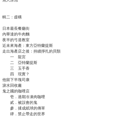
輯二：虛構
日本最長餐廳街
內華達的牛肉麵
夜半的弓道教室
近未來海產：東方亞特蘭提斯
走出海產店之後：持續掙扎的貝類
一 龍宮
二 亞特蘭提斯
三 玉手香
四 現實？
他留下半塊司康
淚水回收廠
鬼之國的咖哩店
壱．過期冷凍肉咖哩
貳．被誤會的鬼
參．揉成紙球的傳單
肆．禁止帶走的世界