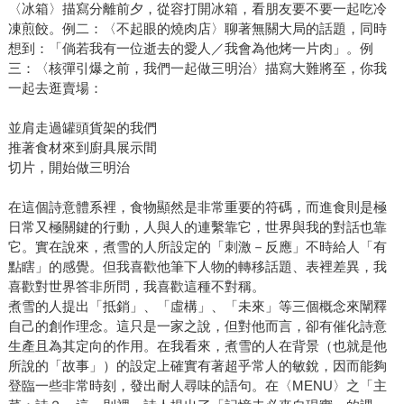
〈冰箱〉描寫分離前夕，從容打開冰箱，看朋友要不要一起吃冷
凍煎餃。例二：〈不起眼的燒肉店〉聊著無關大局的話題，同時
想到：「倘若我有一位逝去的愛人／我會為他烤一片肉」。例
三：〈核彈引爆之前，我們一起做三明治〉描寫大難將至，你我
一起去逛賣場：
並肩走過罐頭貨架的我們
推著食材來到廚具展示間
切片，開始做三明治
在這個詩意體系裡，食物顯然是非常重要的符碼，而進食則是極
日常又極關鍵的行動，人與人的連繫靠它，世界與我的對話也靠
它。實在說來，煮雪的人所設定的「刺激－反應」不時給人「有
點瞎」的感覺。但我喜歡他筆下人物的轉移話題、表裡差異，我
喜歡對世界答非所問，我喜歡這種不對稱。
煮雪的人提出「抵銷」、「虛構」、「未來」等三個概念來闡釋
自己的創作理念。這只是一家之說，但對他而言，卻有催化詩意
生產且為其定向的作用。在我看來，煮雪的人在背景（也就是他
所說的「故事」）的設定上確實有著超乎常人的敏銳，因而能夠
登臨一些非常時刻，發出耐人尋味的語句。在〈MENU〉之「主