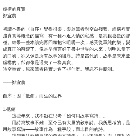
虛構的真實
鄭宜農
初讀本書的〈自序〉覺得很樂，樂於筆者對空白殘響、虛構裡實
踐真實等概念的描寫，有一種不近人情的宅感，是我很喜歡的那
種。結果一整本讀完再回頭把它咀嚼一次，感受從單純的樂，變
成真正的殘響了。像是早預言好了書中世界的未來，明明以當下
的口吻，卻又像是所有故事的後序。詩是當代的，故事是未來並
虛構的，卻都像是過去了一樣真實。
時空重置，原來筆者確實走過了些什麼。我忍不住臆測。
——鄭宜農
自序：因「抵銷」而生的世界
1.抵銷
這些年來，我不斷在思考「如何用故事寫詩」。
用詩寫故事不難，至今已有大量的敘事詩。我所思考的，是
用故事寫詩——故事作為一種手段，而非目的的詩。
這個想法延續自我的前兩本詩集：《小說詩集》與《掙扎的