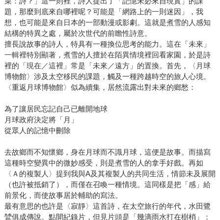
菜：詩？」這一則裡，詩人提出了「記憶未必來自現實」的課
題，那麼到底來自哪裡呢？可能是「網路上的一則迷因」，我
想，也可能是來自日本的一部動漫或影劇。這就是煮雪的人感知
結構的特異之處，屬於次世代的前瞻性詩意。
擅長說故事的詩人，特具有一種換位思考的能力。這在「未來」
一輯裡特別顯著，煮雪的人擅於在陌異情境裡回看家園，於是詩
裡的「現在／這裡」常是「未來／遠方」的置換。首先，〈月球
博物館〉涉及太空移民的課題，觸及一種跨越時空的旅人心境。
〈重返月球博物館〉似為續集，居然流露出對未來的鄉愁：
為了讓居民忘記自己已離開地球
月球政府決定將「月」
從眾人的記憶中刪除
去故鄉而不知懷鄉，身在月球而不識月球，這便是故事。而描寫
這種時空變異中的微妙感受，則是煮雪的人的拿手好戲。再如
〈Ａ的複製人〉提到我與A及其複製人的共同生活，情節未及展開
（也許被抵銷了），而僅在召喚一種情境。這同樣是把「感」給
前景化，而使故事居於輔助的寫法。
最有意思的也許是〈寂靜〉這首詩，在太空旅行的年代，水田鷺
鷥俱成傳說。點開紀錄片，但見片頭是「幾滴雨水打在樹梢」：