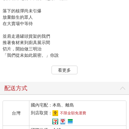
落下的核彈尚未引爆
放棄餘生的眾人
在大賣場中等待
並肩走過罐頭貨架的我們
推著食材來到廚具展示間
切片，開始做三明治
「我們從未如此親密。」你說
看著你手上的蘑菇
看更多
我意識到目前為止的豁達
只不過是自我欺瞞
我於是知道什麼是無力與愛並存
配送方式
窗外終於出現閃光
國內宅配：本島、離島
爆炸，卻遲遲沒有襲來
也許已經是死後的世界
到店取貨：
台灣
不限金額免運費
也許是高溫侵襲全身前
無限被延長的一秒鐘