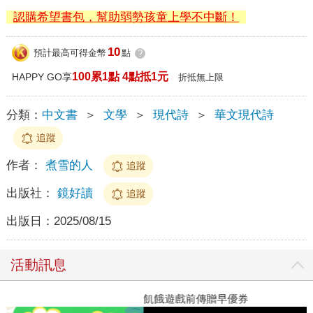
認購希望書包，幫助弱勢孩童上學不中斷！
10
預計最高可得金幣
點
?
100累1點 4點抵1元
HAPPY GO享
折抵無上限
分類：
中文書
＞
文學
＞
現代詩
＞
華文現代詩
追蹤
作者：
煮雪的人
追蹤
出版社：
鏡好讀
追蹤
出版日：
2025/08/15
活動訊息
飢餓遊戲前傳贈早優券
教