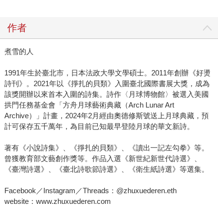
作者
煮雪的人
1991年生於臺北市，日本法政大學文學碩士。2011年創辦《好燙
詩刊》。2021年以《掙扎的貝類》入圍臺北國際書展大獎，成為
該獎開辦以來首本入圍的詩集。詩作〈月球博物館〉被選入美國
拱門任務基金會「方舟月球藝術典藏（Arch Lunar Art
Archive）」計畫，2024年2月經由奧德修斯號送上月球典藏，預
計可保存五千萬年，為目前已知最早登陸月球的華文新詩。
著有《小說詩集》、《掙扎的貝類》、《讀出一記左勾拳》等。
曾獲教育部文藝創作獎等。作品入選《新世紀新世代詩選》、
《臺灣詩選》、《臺北詩歌節詩選》、《衛生紙詩選》等選集。
Facebook／Instagram／Threads：@zhuxuederen.eth
website：www.zhuxuederen.com