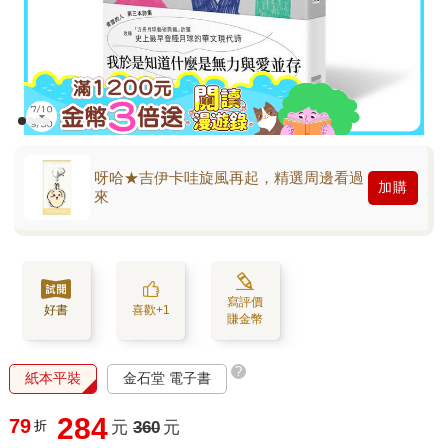
呀哈★吉伊卡哇旋風再起，精選周邊看過
加購
來
寫評價
好書
喜歡+1
賺金幣
?
紙本平裝
金石堂 電子書
284
79
折
元
360
元