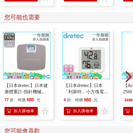
您可能也需要
【日本dretec】日本健
【日本dretec】日本
【Ace
康體重計-指針機械式-
「利萊特」小方塊電子
25
灰色(BS-306GYKO)
式溫濕度計-白色(O-
電座
680
660
77
折
特價
元
6
折
特價
元
3190
451WT)
全配
MJ2
加入購物車
加入購物車
您可能會喜歡