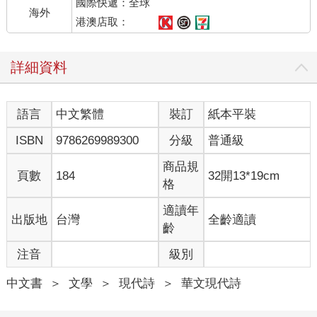
國際快遞：全球
總之，停留在這一刻也不錯
海外
港澳店取：
「外面真亮。」
你看著窗外說
詳細資料
「對啊，」我說：
就像出遊的早晨醒來
發現天氣晴朗
語言
中文繁體
裝訂
紙本平裝
ISBN
9786269989300
分級
普通級
我偏好冷氣
商品規
頁數
184
32開13*19cm
格
我偏好
有冷氣的房間
適讀年
出版地
台灣
全齡適讀
牆上掛著從未見過的畫作
齡
作者，可能比我年輕
注音
級別
我不若其他詩人
中文書
＞
文學
＞
現代詩
＞
華文現代詩
他們熟識山林，他們逃離都市
我以此為恥，也以此為傲