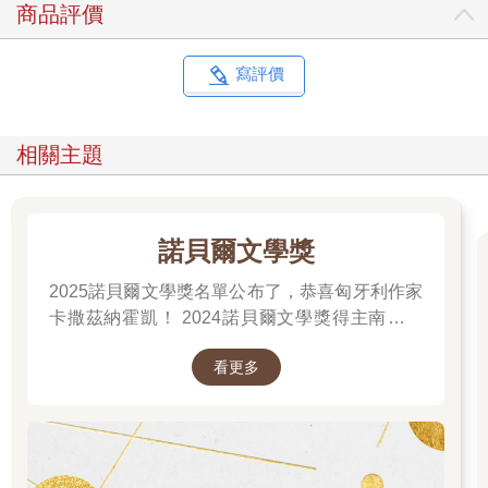
商品評價
我的答案也許不在外頭
而是在乾淨明亮的冷氣房
卸下畫作後的牆面上
寫評價
的電子螢幕中
「什麼植物象徵夏日？」
相關主題
一位畫家問我
「冰箱裡的切片西瓜。」我說
我不坐在山頂
諾貝爾文學獎
我坐在冷氣房中
2025諾貝爾文學獎名單公布了，恭喜匈牙利作家
我是嶄新二十一世紀的人造人
卡撒茲納霍凱！ 2024諾貝爾文學獎得主南韓女
作家──韓江 新書出版。 更多精彩好看的得獎作
看更多
品