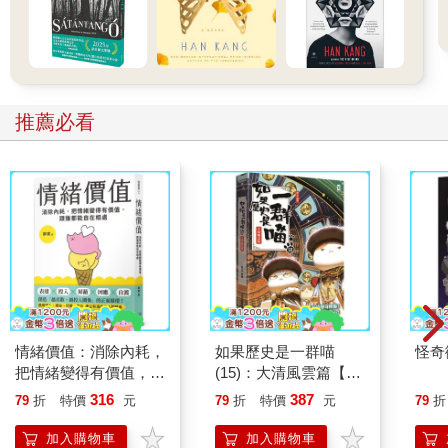
推薦必看
情緒價值：消除內耗，
如果歷史是一群喵
怪奇
把情緒變得有價值，跟
(15)：大清風雲篇【萌
誰都能自在相處
貓漫畫學歷史】
316
387
79
折
特價
元
79
折
特價
元
79
折
加入購物車
加入購物車