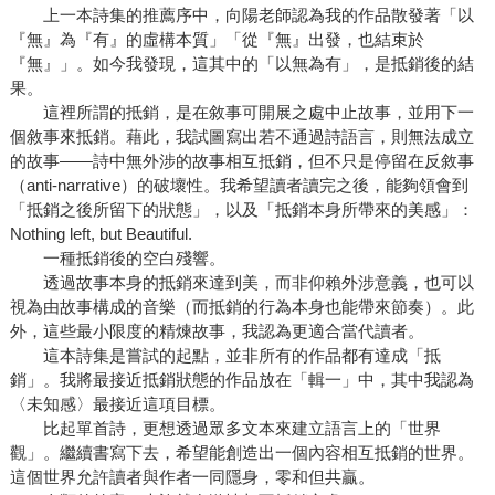
上一本詩集的推薦序中，向陽老師認為我的作品散發著「以
『無』為『有』的虛構本質」「從『無』出發，也結束於
『無』」。如今我發現，這其中的「以無為有」，是抵銷後的結
果。
這裡所謂的抵銷，是在敘事可開展之處中止故事，並用下一
個敘事來抵銷。藉此，我試圖寫出若不通過詩語言，則無法成立
的故事——詩中無外涉的故事相互抵銷，但不只是停留在反敘事
（anti-narrative）的破壞性。我希望讀者讀完之後，能夠領會到
「抵銷之後所留下的狀態」，以及「抵銷本身所帶來的美感」：
Nothing left, but Beautiful.
一種抵銷後的空白殘響。
透過故事本身的抵銷來達到美，而非仰賴外涉意義，也可以
視為由故事構成的音樂（而抵銷的行為本身也能帶來節奏）。此
外，這些最小限度的精煉故事，我認為更適合當代讀者。
這本詩集是嘗試的起點，並非所有的作品都有達成「抵
銷」。我將最接近抵銷狀態的作品放在「輯一」中，其中我認為
〈未知感〉最接近這項目標。
比起單首詩，更想透過眾多文本來建立語言上的「世界
觀」。繼續書寫下去，希望能創造出一個內容相互抵銷的世界。
這個世界允許讀者與作者一同隱身，零和但共贏。