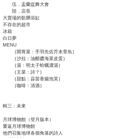
伍．盂蘭盆舞大會
陸．店長
大賣場的骯髒浴缸
不存在的超市
冰箱
白日夢
MENU
｛開胃菜：手羽先佐芥末章魚｝
｛沙拉：油醋醬海菜皮蛋｝
｛湯：明太子蛤蠣濃湯｝
｛主菜：詩？｝
｛甜點：蒜苗香腸泡芙｝
｛咖啡：清酒｝
輯三：未來
月球博物館（登月版本）
重返月球博物館
他們召集地球各個角落的詩人