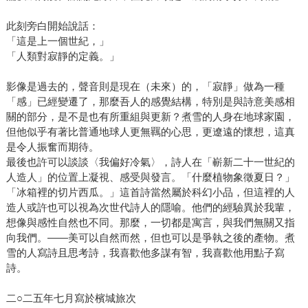
此刻旁白開始說話：
「這是上一個世紀，」
「人類對寂靜的定義。」
影像是過去的，聲音則是現在（未來）的，「寂靜」做為一種
「感」已經變遷了，那麼吾人的感覺結構，特別是與詩意美感相
關的部分，是不是也有所重組與更新？煮雪的人身在地球家園，
但他似乎有著比普通地球人更無羈的心思，更遼遠的懷想，這真
是令人振奮而期待。
最後也許可以談談〈我偏好冷氣〉，詩人在「嶄新二十一世紀的
人造人」的位置上凝視、感受與發言。「什麼植物象徵夏日？」
「冰箱裡的切片西瓜。」這首詩當然屬於科幻小品，但這裡的人
造人或許也可以視為次世代詩人的隱喻。他們的經驗異於我輩，
想像與感性自然也不同。那麼，一切都是寓言，與我們無關又指
向我們。——美可以自然而然，但也可以是爭執之後的產物。煮
雪的人寫詩且思考詩，我喜歡他多謀有智，我喜歡他用點子寫
詩。
二○二五年七月寫於檳城旅次