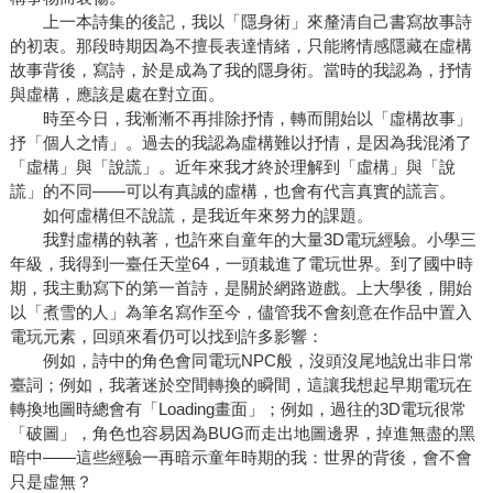
上一本詩集的後記，我以「隱身術」來釐清自己書寫故事詩
的初衷。那段時期因為不擅長表達情緒，只能將情感隱藏在虛構
故事背後，寫詩，於是成為了我的隱身術。當時的我認為，抒情
與虛構，應該是處在對立面。
時至今日，我漸漸不再排除抒情，轉而開始以「虛構故事」
抒「個人之情」。過去的我認為虛構難以抒情，是因為我混淆了
「虛構」與「說謊」。近年來我才終於理解到「虛構」與「說
謊」的不同——可以有真誠的虛構，也會有代言真實的謊言。
如何虛構但不說謊，是我近年來努力的課題。
我對虛構的執著，也許來自童年的大量3D電玩經驗。小學三
年級，我得到一臺任天堂64，一頭栽進了電玩世界。到了國中時
期，我主動寫下的第一首詩，是關於網路遊戲。上大學後，開始
以「煮雪的人」為筆名寫作至今，儘管我不會刻意在作品中置入
電玩元素，回頭來看仍可以找到許多影響：
例如，詩中的角色會同電玩NPC般，沒頭沒尾地說出非日常
臺詞；例如，我著迷於空間轉換的瞬間，這讓我想起早期電玩在
轉換地圖時總會有「Loading畫面」；例如，過往的3D電玩很常
「破圖」，角色也容易因為BUG而走出地圖邊界，掉進無盡的黑
暗中——這些經驗一再暗示童年時期的我：世界的背後，會不會
只是虛無？