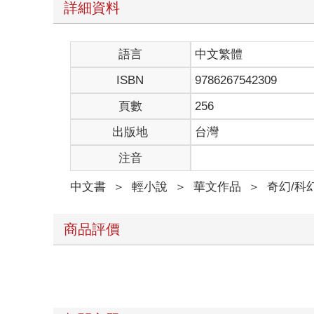
詳細資料
才剛飛到窗戶前面，窗簾驟然被拉開，冷不丁和兩雙
「呀啊！」珊琳被嚇得低呼一聲，換她一雙眼睛也瞠
於是三雙圓圓的大眼睛就這麼你看我、我看你……
語言
中文繁體
不對，他們怎麼能看到自己？珊琳霍然回神，驚訝地
她試探地朝兩名小孩揮揮手，他們像沒看到，眼珠子
ISBN
9786267542309
看樣子不是真的看見自己……她鬆口氣，認出他們是
但在珊琳眼中，更像是兩顆白白的小肉團。
頁數
256
想到自己個子比他們倆都高，珊琳不禁生起幾分自豪
出版地
台灣
她長得高，她是姊姊呢！
小肉團張大眼睛，努力地朝外望，隨後彷彿感覺彼此
注音
接著珊琳就看到他們你一掌、我一掌的，像是要使勁
最後誰也沒推成功，只好板著臉，眼帶嫌棄地繼續與
中文書
＞
輕小說
＞
華文作品
＞
奇幻/科
珊琳搖搖頭，老成地嘆口氣。人類幼崽啊，真是一點
她豎起食指，在空中轉了幾圈，彷彿製作棉花糖般，
下一刻她噘著嘴唇，對青絲一吹。它們朝窗戶飛了過
商品評價
本來還在觀察夜間景象的小孩們頓時打起呵欠，一臉
忽地一道人影出現在窗戶後，輕易地一手拎起一個，
珊琳嚇了一跳，瞬間像隻受驚的兔子竄走。
那名拎走小孩的長髮女子不只和她對上視線，還用口
晚安，小山精。