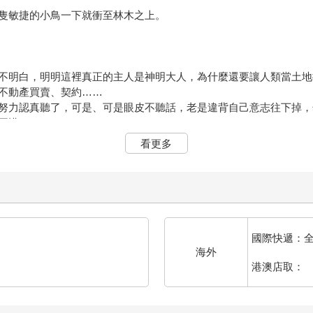
隻敏捷的小鳥一下就衝至林木之上。
不明白，明明這裡真正的主人是神明大人，為什麼還要讓人類當土地
不動產買賣、契約……
努力認真聽了，可是、可是眼皮不聽話，老是違背自己意志往下掉，
不懂了。
看更多
人的信奉者，那麼就讓他們幫忙管理一下吧。
」飛過去。
和山神，這些綿延不絕的山都是她們的家。
稱呼都不為過的大宅，此刻陷入闃靜。一扇扇窗戶後盡是幽暗，彷彿
像一隻隻眼睛。
國際快遞：
海外
港澳店取：
光，有如眼睛悄悄掀開一條縫。
找神明大人的事，忍不住往亮燈的房間飛過去。