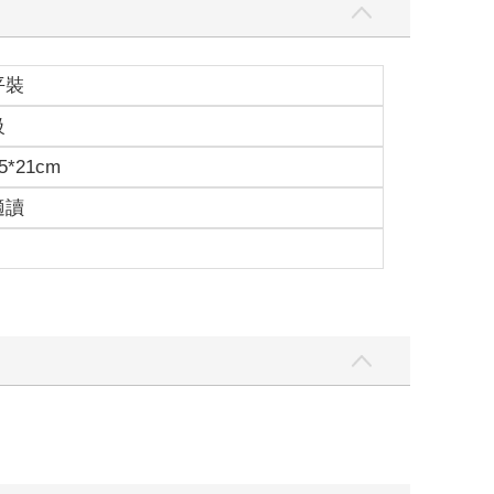
平裝
級
5*21cm
適讀