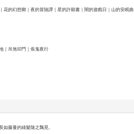
｜花的幻想鄉｜夜的冒險譚｜星的許願書｜闇的遊戲日｜山的安眠曲
地｜吊煞叩門｜倀鬼夜行
長如藤蔓的綠髮隨之飄晃。