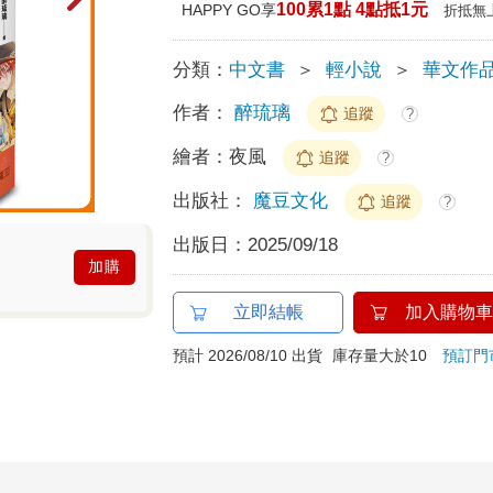
100累1點 4點抵1元
HAPPY GO享
折抵無
分類：
中文書
＞
輕小說
＞
華文作
作者：
醉琉璃
追蹤
?
繪者：
夜風
追蹤
?
出版社：
魔豆文化
追蹤
?
出版日：
2025/09/18
加購
立即結帳
加入購物車
預計 2026/08/10 出貨
庫存量大於10
預訂門