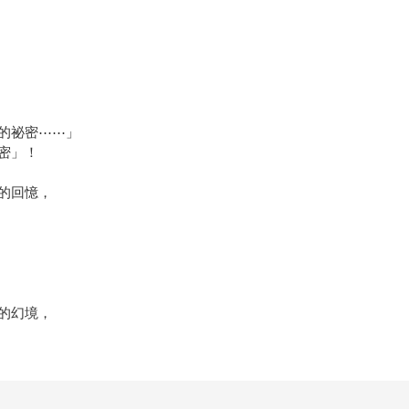
的祕密⋯⋯」
密」！
的回憶，
的幻境，