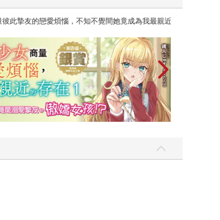
彼此摯友的戀愛煩惱，不知不覺間她竟成為我最親近
台灣角川2026