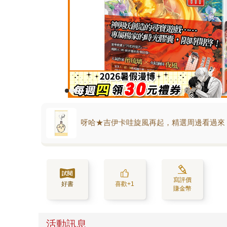
呀哈★吉伊卡哇旋風再起，精選周邊看過來
寫評價
好書
喜歡+1
賺金幣
活動訊息