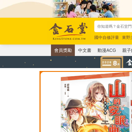
國中自修評量
東野
唯紅花綻放
奧德賽
會員獎勵
中文書
動漫ACG
親子