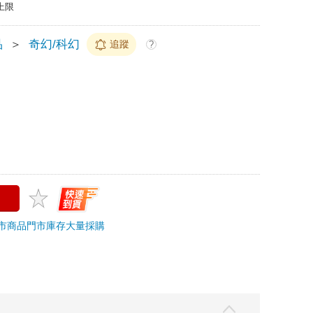
上限
品
＞
奇幻/科幻
追蹤
?
市商品
門市庫存
大量採購