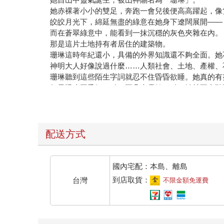
她赤裸著小小的雙足，奔跑一會兒後便高高躍起，像
皎皎月光下，綿延無盡的綠意在她身下遼闊展開——
而在蒼翠綠意中，能看到一抹沉穩的灰色夾雜在內。
那是這片土地持有者居住的建築物。
珊琳這時年紀還小，具備的外界知識還不夠全面。她
神明大人好像說過什麼……人類社會、土地、產權、
珊琳聽到這些陌生字詞就忍不住昏昏欲睡。她真的有
如果眼皮再爭氣一點，耳朵也靈敏一點，她就不會聽
嗯，沒錯，是眼皮和耳朵壞，珊琳乖。
雖說無法理解，不過看在屋子裡住的人類都是神明大
想了想，珊琳改變方向，往那棟肅穆的灰色「小屋子
珊琳真心認為那些人類住的地方實在太小了，不像她
配送方式
來到建築物上方後，她輕飄飄地降落下去。
以人類眼光來看，佔地大得驚人、就算用「莊園」來
珊琳仰著頭，好奇地打量，人類屋子的窗戶看起來就
國內宅配：本島、離島
燈亮的時候是張開眼，燈暗的時候是閉上眼。
到店取貨：
台灣
不限金額免運費
現在，窗戶在睡覺，屋子裡的人也在睡覺。
正當她欲收回視線，其中一扇窗倏地亮起一束細細的
窗簾後有人打開燈。
珊琳年紀小，正是好奇心重的時候，暫時忘了自己在