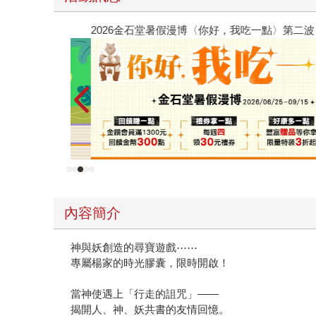
2026金石堂暑假漫博〈你好，我吃一點〉第二波
內容簡介
神與妖創造的尋寶遊戲⋯⋯
專屬楊家的時光膠囊，限時開啟！
當神使遇上「行走的詛咒」——
揭開人、神、妖共書的友情回憶。