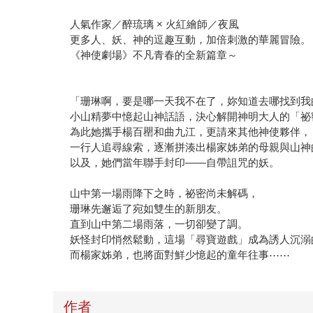
人氣作家／醉琉璃 × 火紅繪師／夜風
更多人、妖、神的逗趣互動，加倍刺激的華麗冒險。
《神使劇場》不凡青春的全新篇章～
「珊琳啊，要是哪一天我不在了，妳知道去哪找到我
小山精夢中憶起山神話語，決心解開神明大人的「祕
為此她攜手楊百罌和曲九江，更請來其他神使夥伴，
一行人追尋線索，逐漸拼湊出楊家姊弟的母親與山神
以及，她們當年聯手封印——自帶詛咒的妖。
山中第一場雨降下之時，祕密尚未解碼，
珊琳先邂逅了宛如雙生的新朋友。
直到山中第二場雨落，一切卻變了調。
妖怪封印悄然鬆動，這場「尋寶遊戲」成為誘人沉溺
而楊家姊弟，也將面對鮮少憶起的童年往事⋯⋯
作者