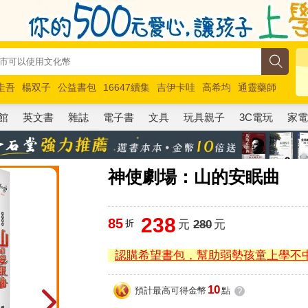
圭吾
楊双子
公益書包
16647續集
吉伊卡哇
高希均
通靈藥師
路邊攤新作
馬斯克
玩具總動員5
超慢跑
館
英文書
雜誌
電子書
文具
玩具親子
3C電玩
家
神使劇場：山的安眠曲
238
85
折
元
280
元
認購希望書包，幫助弱勢孩童上學不
10
預計最高可得金幣
點
?