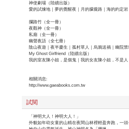
神使劇場（陸續出版）
愛的試煉地｜夢的覺醒夜｜月的朦朧路｜海的約定岩
攔路竹（全一冊）
夜觀神（全一冊）
私廟（全一冊）
幽聲夜語（全七冊）
陰山夜遊｜夜半慶生｜孤村草人｜烏鴉送禍｜幽院禁
My Ghost Girlfriend（陸續出版）
我的室友陳小姐，是個鬼｜我的女友陳小姐，不是人
相關消息:
http://www.gaeabooks.com.tw
試閱
「神明大人！神明大人！」
外貌如年幼女童的山精在夜間山林裡輕盈奔跑，一頭
她自山中靈氣誕生，被山神賜名為「珊琳」。