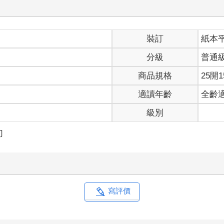
睜得大大的眼睛對上。
得又圓又大。
裝訂
紙本
看著擠壓在玻璃窗上的兩張圓嫩臉蛋，可愛的五官都壓得變形了。
並沒隨著她的手臂轉動。
分級
普通
楊家的兩個小孩，還是一對雙胞胎。
商品規格
25開1
。
適讀年齡
全齡
靠太近，兩張小臉不約而同露出抗拒。
級別
把對方推離窗戶。
對方擠在窗子前。
幻
都不懂得愛護手足。
越來越多青碧細絲纏繞在她的手指上。
去，穿過玻璃，像輕風拂過兩名小孩。
昏昏欲睡。
轉身前，目光似乎不經意往外一瞥……
寫評價
形和她說：