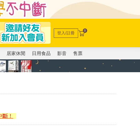
0
登入/註冊
電
居家休閒
日用食品
影音
售票
中斷！