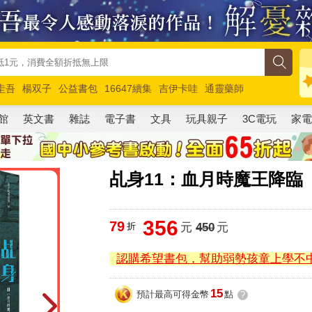
圭吾
楊双子
公益書包
16647續集
吉伊卡哇
通靈藥師
路邊攤新作
馬斯克
玩具總動員5
超慢跑
館
英文書
雜誌
電子書
文具
玩具親子
3C電玩
家
乩身11：血月時魔王降臨
356
79
折
元
450
元
認購希望書包，幫助弱勢孩童上學不
15
預計最高可得金幣
點
?