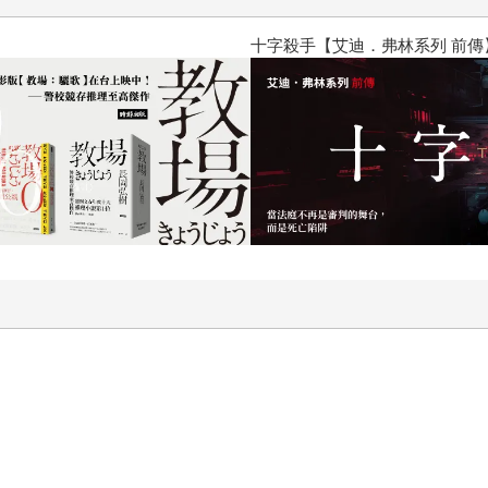
十字殺手【艾迪．弗林系列 前傳