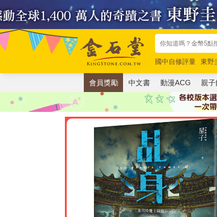
國中自修評量
東野
唯紅花綻放
奧德賽
會員獎勵
中文書
動漫ACG
親子