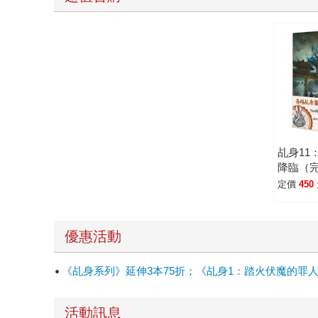
乩身11
降臨（
定價
450
優惠活動
《乩身系列》延伸3本75折；《乩身1：踏火伏魔的罪人》到
活動訊息