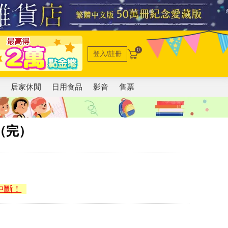
0
登入/註冊
電
居家休閒
日用食品
影音
售票
（完）
中斷！