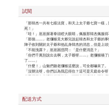
試閱
「那韓杰一共有七樣法寶，和天上太子爺七寶一樣，
死！」
「哇！」崽崽握著拳頭瞪大眼睛，佩服那韓杰佩服得
「那個……」老獼猴見大夥兒說起韓杰和太子爺的事
陣子收到關於太子爺和他乩身韓杰的消息，但是上頭
「不能洩露？」崽崽困惑問：「是什麼消息？」
「你們千萬別說出去啊，太子爺呀……」老獼猴嚥了
了……」
「什麼！」山魅們聽老獼猴這麼說，可全都嚇呆了。
「沒辦法呀，你們以為我忍得住？這可是天庭命令呀
太子爺乩身有過節的傢伙們，可不會放過這好機會啊
「……」山魅們不約而同抬起頭，又望向天上血月。
只見此時那輪圓月，紅得彷彿要滴出血般。
配送方式
更多精彩內容，請見《乩身11：血月時魔王降臨（完