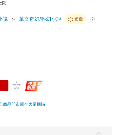
上限
小說
＞
華文奇幻/科幻小說
追蹤
?
市商品
門市庫存
大量採購