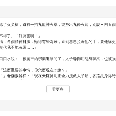
除了火尖槍，還有一招九龍神火罩，能放出九條火龍，別說三四五個
不得了。「好厲害啊！」
情，各個精神抖擻，顯得有些為難，直到崽崽拉著他的手，要他講更
交代我不能洩露……」
口口水說：「被魔王給綁架進陰間了，太子爺御用乩身韓杰，也被強
「這麼重要的事情，你怎麼現在才說？」
！」老獼猴解釋：「現在天庭神明正全力援救太子爺，各路乩身得時
，所以你們千萬不能說喔！」
看更多
）》。