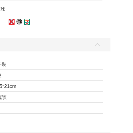
全球
平裝
級
5*21cm
適讀