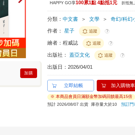
100累1點 4點抵1元
HAPPY GO享
折抵無
分類：
中文書
＞
文學
＞
奇幻/科幻
作者：
星子
追蹤
?
繪者：
程威誌
追蹤
?
出版社：
蓋亞文化
追蹤
?
出版日：
2026/04/01
加購
立即結帳
加入購物車
※ 本商品會員日滿額金幣加碼回饋最高15倍
預計 2026/08/07 出貨
庫存量大於10
預訂門