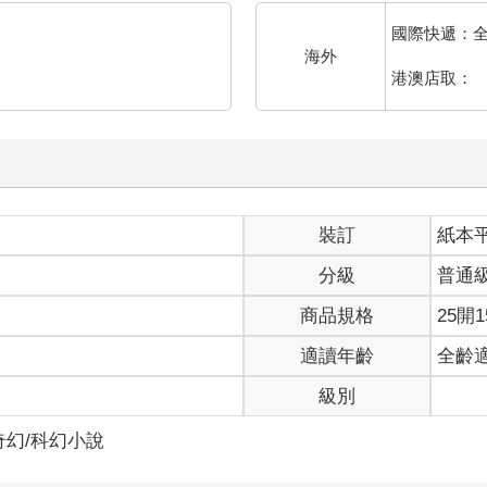
國際快遞：
海外
港澳店取：
裝訂
紙本
分級
普通
商品規格
25開1
適讀年齡
全齡
級別
奇幻/科幻小說