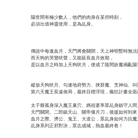
陽世間有極少數人，他們的肉身在某些時刻，
必須出借神靈使用，是為乩身。
傳說中每逢血月，天門將會關閉，天上神明暫時無法
而天狗的哭聲吠聲，又能延長血月效期，
是以血月之時加上天狗吠月，便成了陰間妖魔禍亂陽
縱放天狗吠月、勾連地府勢力、挾群魔、烹神仙、叫
第六天魔王長遠佈局，最終目標浮現，瘋狂計畫全面
太子爺孤身深入魔王巢穴、媽祖婆率眾乩身鎮守人間
天門關閉。二郎鎮天山、關帝偃月刀，後援如何到來
血月之際。濟公、鬼王、大道公，眾乩身如何力抗魔
乩身系列正邪對決，眾志成城，熱血最終卷！