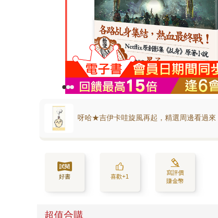
呀哈★吉伊卡哇旋風再起，精選周邊看過來
寫評價
好書
喜歡+1
賺金幣
超值合購