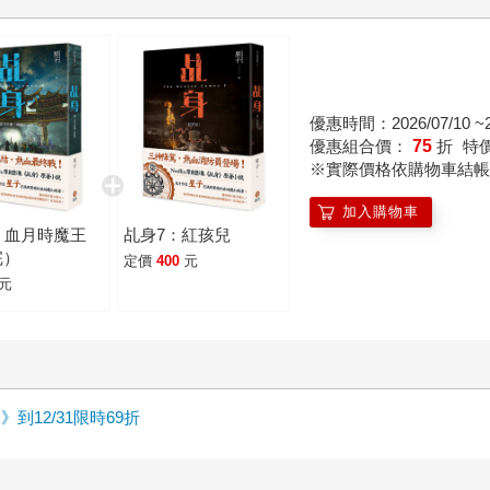
優惠時間：2026/07/10 ~20
優惠組合價：
75
折
特
※實際價格依購物車結帳
加入購物車
：血月時魔王
乩身7：紅孩兒
完）
定價
400
元
元
12/31限時69折