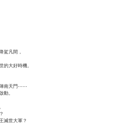
降駕凡間，
世的大好時機。
陣南天門⋯⋯
啟動。
。
？
王滅世大軍？