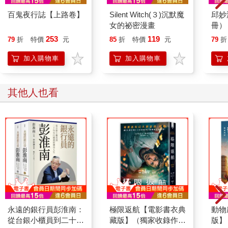
那滾燙的水流
百鬼夜行誌【上路卷】
Silent Witch(３)沉默魔
邱妙
慢慢變成餘火
女的祕密漫畫
冊）
253
119
在夢的河流遇見了我
79
折
特價
元
85
折
特價
元
79
折
我想你不需要尋找什麼
加入購物車
加入購物車
讓滔滔河水將我慢慢流走
其餘只是等候
其他人也看
夢的河流夢的河流夢的河流夢的河流
〈藍月〉
脫去外衣 甩開又飛回到手裡
轉來轉去 我的臉該面向哪裡
停止呼吸 厚重的黑壓在胸口
失去重力 我像沒了水的蒸氣
飄浮在半空中飄浮在夢裡
永遠的銀行員彭淮南：
極限返航【電影書衣典
動物
我的世界像巨大宣言沒有知覺的往前滾動
從台銀小櫃員到二十年
藏版】（獨家收錄作者
版】