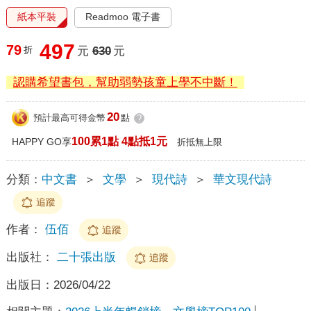
紙本平裝
Readmoo 電子書
497
79
折
元
630
元
認購希望書包，幫助弱勢孩童上學不中斷！
20
預計最高可得金幣
點
?
100累1點 4點抵1元
HAPPY GO享
折抵無上限
分類：
中文書
＞
文學
＞
現代詩
＞
華文現代詩
追蹤
作者：
伍佰
追蹤
出版社：
二十張出版
追蹤
出版日：
2026/04/22