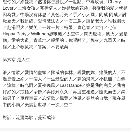
想你的／妳愛我／然後你怎麼說／一點點／中毒玫瑰／Cherry
Lover／上海女孩／完美情人／妳是我的花朵／接受我的愛／就是
因為愛／中場沒有休息／黃色月亮／手／小人國／阿威 阿威／討
厭夏天／我是貓／愛情魔法衣／一石二鳥／誰是老大／唯我獨大
／赴湯蹈火／樂芙／一片一片／極限／青色青／大河／七個
Happy Party／Walkman盪鞦韆／太空彈／閃光魔術／風火／愛是
個／愛的大道／青草地／親愛的，你喝醉了／燒火／九重天／時
鐘／上帝救救我／答案／不要放棄
第六章 是人生
浪人情歌／愛情的盡頭／挪威的森林／親愛的妳／痛哭的人／不
過是愛上妳／一個人／一生最愛的人／夢的河流／小帆船／白鴿
／淚橋／時光雨／夏夜晚風／Last Dance／妳是我的完美／我會
好好的／戒指／牽掛／與妳到永久／再度重相逢／隨風而去／鋼
鐵男子／單程車票／忘情歌／楓葉／晚風／突然的自我／飛在風
中的小雨／美麗新世界／一次／空白
對話：流灑為歌，蔓延成詩