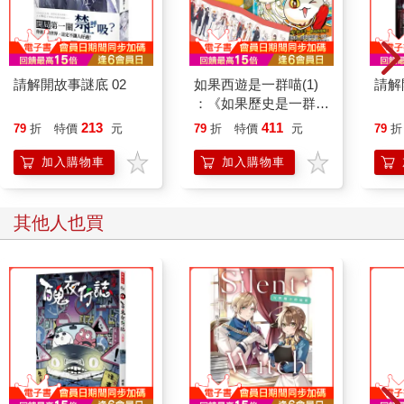
啊——心稀微
啊——斷腸詩
請解開故事謎底 02
如果西遊是一群喵(1)
請解
〈夢的河流〉
：《如果歷史是一群
喵》作者最新力作，附
213
411
79
折
特價
元
79
折
特價
元
79
折
在夢的河流遇見了我
【首卷特典】拉頁
拖長的身影憔悴面容
加入購物車
加入購物車
隨濤濤的河水一步一步向前走
眨眼已是好幾個秋
其他人也買
偶爾會遇見浮萍幾朵
相聚時歡欣別離失落
慢慢我才知道不能帶走些什麼
記憶剎時破了洞
你是夢嗎朋友
是真的嗎朋友
慢慢變成漩渦
那洶湧的轉動