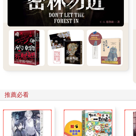
蟬聲哀啼響上天
蝴蝶折翅落大水
路邊有斷頭的蜻蜓
下埔雷雨落滿墘
日頭猶原光晴晴
照著南國的都市
照著流浪的男兒
青春青春渡時機
孤船有岸等何時
風雨停了愈空虛
茫茫人生佗位去
推薦必看
青春青春渡時機
孤船有岸等何時
想到心內小哀悲
一種澀澀的滋味
東邊吹來雲一朵
催阮不通歇過時