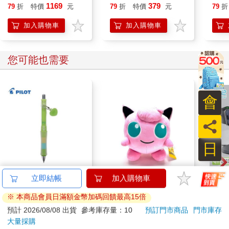
我卻騰空
央行總裁的傳奇人生
訪談）
迫刪
1169
379
79
折
特價
元
79
折
特價
元
79
折
在離地三萬多英呎
由〉
看不到我心中最深處心裡
為何
加入購物車
加入購物車
到底什麼是真真切切無法拒絕的我的在乎
我很無助
那星星的位置都變了
您可能也需要
洶湧的你 像是排山倒海而來
沒有預警 突然滿溢我的腦海
會
不能呼吸 看到了什麼在眼前
那是藍月 藍的像是你的眼淚
員
我真愛你
日
我屬於你
不要離去
我需要你
百樂健握玩色搖搖筆
寶可夢【可愛胖丁】絨
【Ace
0.5PURE聯名 麝香葡
毛玩偶
25
萄(限量)
無線
187
590
85
折
特價
元
86
折
特價
元
3190
〈稀微的風中〉
手錶
頭 A
加入購物車
加入購物車
稀微的風中