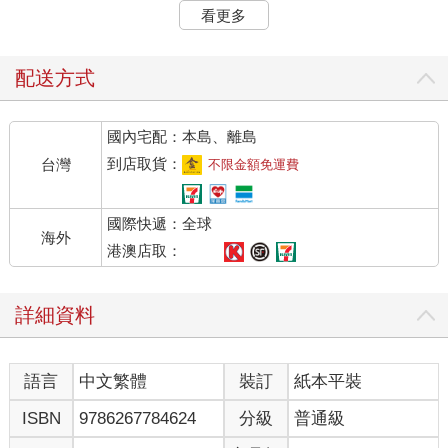
半空中
看更多
在下雨
下在黑暗大地
將要反擊
配送方式
滿滿的寂寞 溢出的是解脫
國內宅配：本島、離島
不該是沈默 出現在這風口
穿過樹的風 像手般的撫弄
到店取貨：
台灣
不限金額免運費
情慾在心口 濃烈的愛
國際快遞：全球
奔跑樹林中 答案會是什麼
海外
離開或留下 枝葉間的掙扎
港澳店取：
穿過樹的風 像手般的撫弄
情慾在心口 濃烈的愛
詳細資料
〈無盡閃亮的哀愁〉
語言
中文繁體
裝訂
紙本平裝
晴天
ISBN
9786267784624
分級
普通級
雨天
在樹蔭下安靜的相連