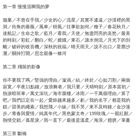
第一章 慢慢流啊我的夢
拋棄／不曾在乎我／少女的心／流星／其實不遙遠／沙漠裡的黑
洞／街角的薔薇／風車／樹風／往事欲如何／種子／春花秋月／
迷航記／生命之歌／藍月／看我／天使／無盡閃亮的哀愁／最美
的時刻／彩虹／翻白／蛇／嫦娥／東石／讓水倒流／月光下的別
離／破碎的收音機／深秋的祝福／晴天雨天／說不出口／星塵沙
灘／關掉打開／思念親像一條河
第二章 殘留的影像
你不要我了嗎／堅強的理由／漩渦／結／終於／心如刀割／兩個
寂寞／半夜11點鐘／放浪舞者／我只要／天晴時刻／原本當初／
熱淚暗班車／萬丈深坑／海市蜃樓／冰雨／一千萬個理由／算了
吧／我們註定在一起／愛妳越來越多／虧／我的名字／都是我的
錯／甜美的繩索／我想飛／小妹／我不哭／來不及時鐘／金沙漫
步／青春與愛情／純真年代／黑色蒙太奇／199玫瑰／一親紅顏／
熱情交錯／孤星淚／雨一直下／最後是溫柔／海浪／翅膀／筆畫
第三章 斷橋