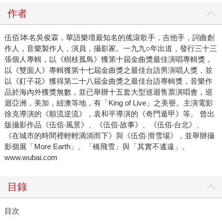
作者
伍佰∣本名吳俊霖，華語樂壇最知名的搖滾歌手，吉他手，詞曲創
作人，音樂製作人，演員，攝影家。一九九○年出道，發行三十三
張個人專輯，以《樹枝孤鳥》獲第十屆金曲獎最佳演唱專輯獎，
以《雙面人》專輯獲第十七屆金曲獎之最佳台語男演唱人獎，並
以《釘子花》獲得第二十八屆金曲獎之最佳台語專輯獎，音樂作
品於海內外獲獎無數，並已舉辦十五套大型巡迴售票演唱會，巡
迴亞洲，美加，紐澳等地，有「King of Live」之美譽。主演電影
徐克導演的《順流逆流》，袁和平導演的《奇門遁甲》等。 曾出
版攝影作品《伍佰‧風景》、《伍佰‧故事》、《伍佰‧台北》、
《在城市的時間裡輕輕滴淌而下》與《伍佰‧滑雪場》，並舉辦攝
影個展「More Earth」、「橋飛雪」與「其實不遙遠」。
www.wubai.com
目錄
目次