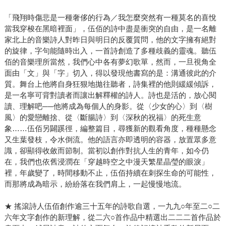
「飛翔時傷悲是一種奢侈的行為／我怎麼突然有一種莫名的喜悅
當我穿梭在黑暗裡面」，伍佰的詩中盡是衝突的自由，是一名離
家北上的音樂詩人對昨日與明日的反覆質問，他的文字擁有絕對
的旋律，字句能隨時出入，一首詩創造了多種歧義的靈魂。聽伍
佰的音樂理所當然，我們心中各有夢幻歌單，然而，一旦視角全
面由「文」與「字」切入，得以發現他書寫的是：溝通彼此的介
質。舞台上他將自身狂狠地拋往聽者，詩集裡的他則緩緩傾訴，
是一名寧可背對讀者而讓出解釋權的詩人。詩也是活的，放心閱
讀、理解吧──他將成為每個人的身影。從〈少女的心〉到〈樹
風〉的愛戀離捨、從〈斷腸詩〉到〈深秋的祝福〉的死生意
象……伍佰另闢蹊徑，編整篇目，尋獲新的觀看角度，種種懸念
又生葉發枝，令水倒流。他的語言亦即透明的容器，放置眾多意
識，卻顯得收斂而節制。當初以創作對抗人生的青年，如今仍
在，我們也依舊浸潤在「穿越時空之中漫天繁星晶瑩的眼淚」
裡，年歲變了，時間移動不止，伍佰持續在刺探生命的可能性，
而那將成為暗示，紛紛落在我們肩上，一起慢慢地流。
★ 搖滾詩人伍佰創作逾三十五年的詩歌自選，一九九○年至二○二
六年文字創作的新理解，從二六○首作品中精選出二二二首作品於