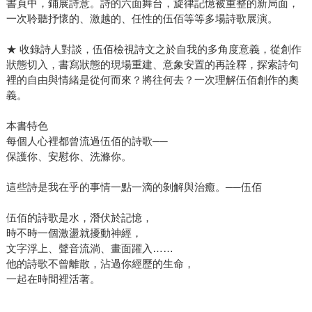
書頁中，鋪展詩意。詩的六面舞台，旋律記憶被重整的新局面，
一次聆聽抒懷的、激越的、任性的伍佰等等多場詩歌展演。
★ 收錄詩人對談，伍佰檢視詩文之於自我的多角度意義，從創作
狀態切入，書寫狀態的現場重建、意象安置的再詮釋，探索詩句
裡的自由與情緒是從何而來？將往何去？一次理解伍佰創作的奧
義。
本書特色
每個人心裡都曾流過伍佰的詩歌──
保護你、安慰你、洗滌你。
這些詩是我在乎的事情一點一滴的剝解與治癒。──伍佰
伍佰的詩歌是水，潛伏於記憶，
時不時一個激盪就擾動神經，
文字浮上、聲音流淌、畫面躍入……
他的詩歌不曾離散，沾過你經歷的生命，
一起在時間裡活著。