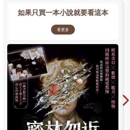
那是愛人的絕對
如果我看到一個破碎堅固的防備
如果只買一本小說就要看這本
我要牢牢地跟隨
也許發現我愛誰
看更多
可能
不能
我不介意它沒有分別
再見
不見
纖細的想也無法堅決
清晰的面孔正在綿密的掉落
穿越時空之中滿天繁星晶瑩的眼淚
一束一束無盡閃亮的哀愁
〈斷腸詩〉
春夏交接的當時