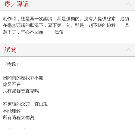
序／導讀
創作時，總是再一次認清：我是孤獨的。沒有人提供線索，必須
在毫無頭緒的狀況下，寫下第一句。那是一趟不短的旅程，一旦
寫下了，堅心不回頭。──伍佰
試閱
〈樹風〉
房間內的燈我都不開
你又不在
只有那聲音直嗡嗡
不應該的念頭一直出現
不能理解
所有過程太匆匆
靜止而承受混亂是我思緒