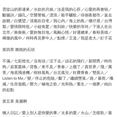
雲從山的那邊來／仝款的月娘／汝是我的心肝／心愛的再會啦／
斷腸詩／蹦孔／空襲警報／漂浪／殺手驪歌／徘徊夜都市／返去
故鄉／白鷺鷥／清風吹目墘／我心內／海上的島／樓仔厝／台灣
製／愛情限時批／小姐免驚／煞到妳／快樂的等待／下港人在台
北市／衝衝衝／愛妳無目地／風颱心情／好運總來／春秋英雄／
稀微的風中／何時再見夢中人／點煙／王道／我是老大／釘子花
第四章 燃燒的石頭
不滿／七彩燈光／沒有頭／活下去／頑石的飛行／新聞秀／時尚
狗／寂寞叢林／背叛／來不及／青春／上癮了／真世界／飛／厲
害／海底飛凌機／樹枝孤鳥／台北孤兒／枉費青春／雙面人／
Listen to Me／變／停止的危險／斷了／繼續墮落／路／暴雨／殲
滅／生存遊戲／壓力／極地之歌／光和熱／重生／一個夢／純白
的起點
第五章 美麗啊
懶人日記／愛上別人是快樂的事／太多的愛／火山／怎樣歌／最