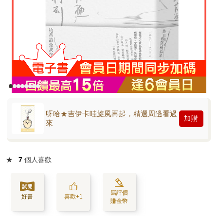
呀哈★吉伊卡哇旋風再起，精選周邊看過
加購
來
★
7
個人喜歡
寫評價
好書
喜歡+1
賺金幣