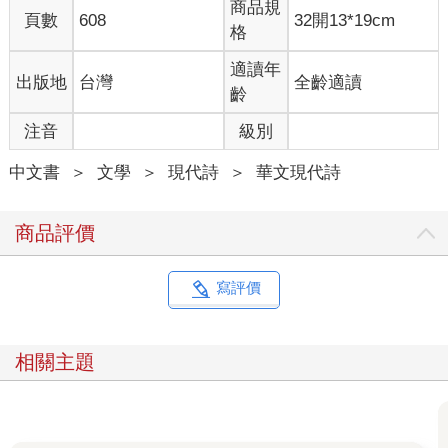
商品規
頁數
608
32開13*19cm
黑色
格
白色
在地平線交換著出現
適讀年
出版地
台灣
全齡適讀
齡
殷切的等候是個華麗的水波
注音
級別
所有圓圈都會慢慢變不見
中文書
＞
文學
＞
現代詩
＞
華文現代詩
今天
明天
在城市中不停的邂逅
商品評價
從前
永遠
在照片裡找到了出口
寫評價
清晰的面孔正在綿密的掉落
穿越時空之中滿天繁星晶瑩的眼淚
相關主題
一束一束無盡閃亮的哀愁
在言語裡頭如何說明感受的一切
那是友情的荒廢