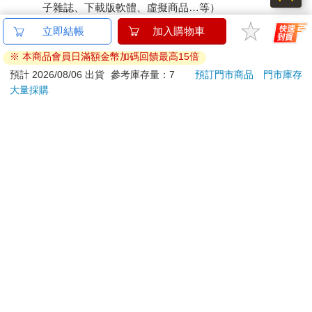
子雜誌、下載版軟體、虛擬商品…等）
已拆封之個人衛生用品。（如：內衣褲、刮鬍刀、除毛
立即結帳
加入購物車
刀…等）
※ 本商品會員日滿額金幣加碼回饋最高15倍
若非上列種類商品，均享有到貨7天的猶豫期（含例假
日）。
預計 2026/08/06 出貨
參考庫存量：7
預訂門市商品
門市庫存
大量採購
辦理退換貨時，商品（組合商品恕無法接受單獨退貨）必須
是您收到商品時的原始狀態（包含商品本體、配件、贈品、
保證書、所有附隨資料文件及原廠內外包裝…等），請勿直
接使用原廠包裝寄送，或於原廠包裝上黏貼紙張或書寫文
字。
退回商品若無法回復原狀，將請您負擔回復原狀所需費用，
嚴重時將影響您的退貨權益。