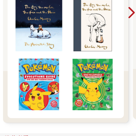
間，看妹妹小頌已經在床上躺好了，他把姊姊抱上床，幫她蓋好
被子，然後坐在姊妹倆的床中間，用充滿戲劇性的口吻說：「絕
世佳作，今天爸爸要說的故事是你們最喜歡的〈三隻小豬〉。」
「爸，你每次都講〈三隻小豬〉，那是教我們要努力工作，不要
只顧著貪玩，講其他的啦！」姊姊小繪皺眉說。
「好吧！那我們來講〈小紅帽〉的故事。」被拒絕的文森特馬上
換了個故事。
沒想到，換妹妹小頌嘟著嘴巴說：「爸，〈小紅帽〉已經講了一
百遍，是告訴我們不可以在陌生的地方逗留。我們想要聽新故事
啦！」
「呵呵，你們兩姊妹真的是越來越機靈了耶！爸爸太久沒跟你們
講故事了，讓我想想看喔！」文森特望著兩個女兒不禁失笑，他
拍拍腦門，試圖想出新點子。
「也不可以說〈賣火柴的小女孩〉和〈天鵝湖〉，我們也都會背
了。」小繪提醒著。
「哈哈哈，你們真的很挑剔耶！啊！那爸爸跟你們說一個新的故
事，保證你們沒聽過。」文森特眼珠子一轉，還真想出了個新故
事。
「是什麼、是什麼？」小繪急切的問。
「叫作『消失的西風之神』！」文森特瞇著眼睛、語帶神祕的