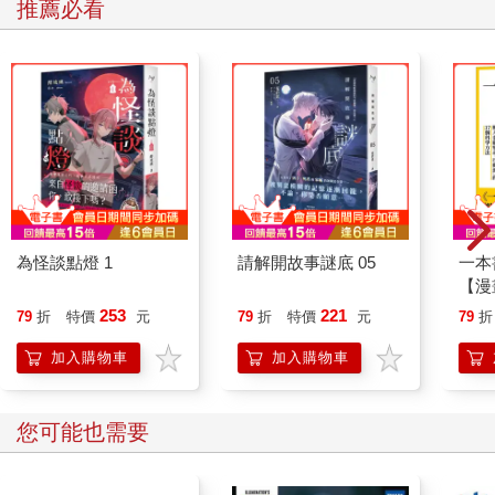
推薦必看
說。
為怪談點燈 1
請解開故事謎底 05
一本
【漫
行動
253
221
79
折
特價
元
79
折
特價
元
79
折
開關
「行
加入購物車
加入購物車
學方
您可能也需要