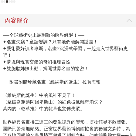
版名畫拉頁海報，讓孩子在享受故事的同時，能隨時對照真
實的畫作細節，將聲音裡無法傳達的色彩與線條美感，一次
盡收眼底。書中並隨文附上QR Code音檔，能即時播放。
內容簡介
現在，就讓我們跟著破案姊妹花的腳步，一起推開那扇通往
名畫與夢境的神祕大門吧！
──全球藝術史上最刺激的跨界解謎！──
✦名畫失竊？童話變調？只有她們能解開謎團！
✦藝術愛好讀者專屬，名畫×沉浸式學習，一起走入世界藝術史
吧！
✦夢境與現實交錯的奇幻推理冒險
✦雙胞胎姊妹出動，揭開世界名畫的祕密！
──附書附贈珍藏名畫〈維納斯的誕生〉拉頁海報──
〈維納斯的誕生〉中的風神不見了！
〈拿破崙穿越阿爾卑斯山〉的紅色披風離奇消失？
莫內的〈乾草推〉中的乾草也驚傳失蹤。
世界經典名畫接二連三的發生詭異的變形，博物館界不敢聲張、
國際刑警毫無頭緒。正當世界藝術博物館協會的祕書文森特，為
了各地回報的名畫災情而傷透了腦筋之時，他的雙胞胎女兒──小