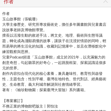
作者
作者
玉山故事館（張毓珊）
大學主修歷史、研究所專攻藝術史，擔任多年圖書館與兒童書店
說故事老師及博物館導覽。
擅長以活潑生動的敘述手法，將文史、地理、藝術與生態等議
題，轉化成為淺顯易懂的故事，讓孩子在沈浸於情節的同時，輕
而易舉的將生活化的知識，收藏到記憶庫中，並且在潛移默化中
練習觀察與思辨。
兒童Podcast頻道「玉山故事館」成立於2021年，以充滿魅力的
創意奇想，勾起聽眾的好奇心，一起跳脫框架、探索認識這個多
元的世界。
創作內容扣合現代化的核心素養，兼具趣味性、教育性與啟發
性，主題包含：性別平權、臺灣在地特色、世代對話、經典藝術
史、生命教育、義大利城市解謎與社會情緒學習。
著有：《袖珍動物園：探索臺灣大冒險》系列書籍。
【專業審訂】
不務正業的博物館吧版主〡郭怡汝