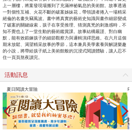
年級雙胞胎姊妹：姐姐「小繪」細心敏銳、擁有過目不忘的
上一層樓，將案發現場搬到了充滿神祕氣息的美術館。故事透過
驚人記憶力；妹妹「小頌」則活潑樂天、腦袋裡裝滿了天馬
一對個性互補、火花不斷的破案姊妹花，帶領讀者捲入一場精采
行空的豐富想像力。她們的爸爸文森特是一位在「世界藝術
絕倫的名畫失竊風波。書中將真實的藝術史知識與畫作細節變成
了破案的關鍵線索，孩子在享受推理、猜測真兇的刺激感時，不
博物館協會」工作的藝術史專家，同時也是個不折不扣的藝
知不覺也上了一堂生動的藝術鑑賞課。故事結構嚴謹、對白幽
術工作狂。每當世界各地的名畫發生神祕的「變形」或「失
默，能有效鍛鍊孩子的細節觀察力與邏輯演繹思維。在六月這個
蹤」事件時，爸爸文森特在床邊講述的故事，就會成為姊妹
期末放鬆、渴望精采故事的季節，這本兼具美學素養與解謎樂趣
倆在深夜裡穿越夢境、解開謎團的黃金鑰匙。 經典名畫結
的小說，將帶給孩子紙上美術館般的沉浸式閱讀體驗，讓人忍不
合童話，將想像力化為「破案工具」 作者運用了極具幽默
住一頁頁熬夜讀完。
感且充滿畫面感的文字，巧妙地將藝術大師的經典之作與孩
子們耳熟能詳的童話故事融合在一起。藉由孩子熟悉的童話
活動訊息
角色與情節，讓小讀者在不知不覺中，接觸到日常生活中較
少涉獵的藝術領域與美學知識。不知不覺跟著姊妹花一起細
夏日閱讀大冒險
P
細觀察名畫的每一個角落，並且與她們一同推理、尋找關鍵
線索。在翻頁之間，無形中成為與姊妹倆並肩作戰的「第三
位小偵探」。 從聲音到紙本：打造全方位的沉浸式閱讀體
驗 本系列由全台兒童人氣 Podcast「玉山故事館」的經典
節目轉譯而成。從聽覺的「聲音」跨越到視覺的「紙本」。
書中呈現了聲音無法傳遞的畫面，並隨書附贈了精美的珍藏