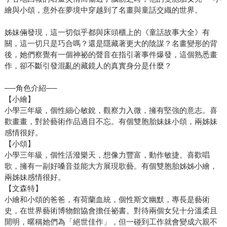
繪與小頌，意外在夢境中穿越到了名畫與童話交織的世界。
姊妹倆發現，這一切似乎都與床頭櫃上的《童話故事大全》有
關，這一切只是巧合嗎？還是隱藏著更大的陰謀？名畫變形的背
後，她們察覺有一個神祕的聲音在指引著事件爆發，這個熟悉畫
作，卻不斷引發混亂的藏鏡人的真實身分是什麼？
──角色介紹──
【小繪】
小學三年級，個性細心敏銳，觀察力入微，擁有堅強的意志。喜
歡畫畫，對於藝術作品過目不忘。有個雙胞胎妹妹小頌，兩姊妹
感情很好。
【小頌】
小學三年級，個性活潑樂天，想像力豐富，動作敏捷。喜歡唱
歌，擁有一副好嗓音並能大方展現歌藝。有個雙胞胎姊姊小繪，
兩姊妹感情很好。
【文森特】
小繪和小頌的爸爸，有荷蘭血統，個性斯文幽默，專長是藝術
史，在世界藝術博物館協會擔任祕書。對待兩個女兒十分溫柔且
開明，暱稱她們為「絕世佳作」，但一碰到工作就會變成六親不