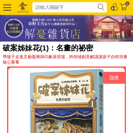
0
破案姊妹花(1)：名畫的祕密
帶孩子走進文藝復興與印象派現場，跨領域創意解謎讓孩子自然培養
核心素養
強推