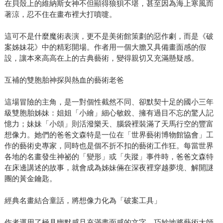
在貝殼上的維納斯女神不但顯得狼狽不堪，甚至因為海上寒風而
著涼，忍不住在畫布裡大打噴嚏。
這可不是什麼魔術表演，更不是美術館策劃的惡作劇，而是《破
案姊妹花》中的精彩開場。作者用一個大膽又具備畫面感的假
設，讓本來高高在上的古典藝術，變得親切又充滿懸疑感。
互補的雙胞胎神探與熱血的藝術老爸
這場冒險的主角，是一對個性截然不同、卻默契十足的國小三年
級雙胞胎姊妹：姐姐「小繪」細心敏銳、擁有過目不忘的驚人記
憶力；妹妹「小頌」則活潑樂天、腦袋裡裝滿了天馬行空的豐富
想像力。她們的爸爸文森特是一位在「世界藝術博物館協會」工
作的藝術史專家，同時也是個不折不扣的藝術工作狂。每當世界
各地的名畫發生神祕的「變形」或「失蹤」事件時，爸爸文森特
在床邊講述的故事，就會成為姊妹倆在深夜裡穿越夢境、解開謎
團的黃金鑰匙。
經典名畫結合童話，將想像力化為「破案工具」
作者運用了極具幽默感且充滿畫面感的文字，巧妙地將藝術大師