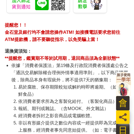
提醒您！！
金石堂及銀行均不會請您操作ATM! 如接獲電話要求您前往
ATM提款機，請不要聽從指示，以免受騙上當！
退換貨須知：
**提醒您，鑑賞期不等於試用期，退回商品須為全新狀態**
依據「消費者保護法」第19條及行政院消費者保護處公告之
「通訊交易解除權合理例外情事適用準則」，以下商品購買
後，除商品本身有瑕疵外，將不提供7天的猶豫期：
易於腐敗、保存期限較短或解約時即將逾期。（如：生
鮮食品）
會
依消費者要求所為之客製化給付。（客製化商品）
報紙、期刊或雜誌。（含MOOK、外文雜誌）
員
經消費者拆封之影音商品或電腦軟體。
非以有形媒介提供之數位內容或一經提供即為完成之線
日
上服務，經消費者事先同意始提供。（如：電子書、電