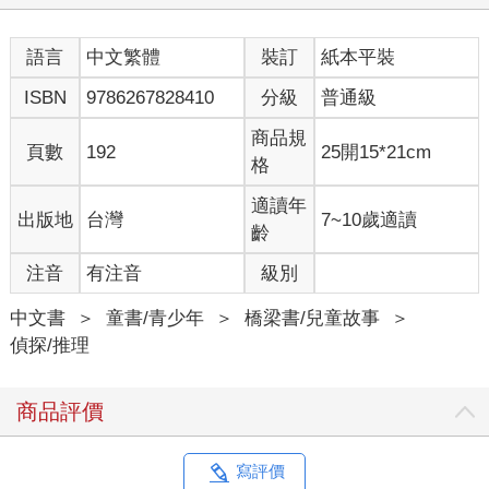
問。
「也沒有！」館員的頭搖得跟波浪鼓似的。
語言
中文繁體
裝訂
紙本平裝
「唉，那就是跟荷蘭、法國一模一樣。沒有犯案動機，也找不到
作案者。」館長嘴上這麼說著，但還是一臉難以置信。
ISBN
9786267828410
分級
普通級
「館長，那怎麼辦？」館員的眼中盈滿了慌亂。
雖然同樣非常驚嚇，但館長畢竟是資歷豐富的美術館負責人，他
商品規
頁數
192
25開15*21cm
一邊思考，一邊有條不紊的指示著，「先把這幅畫送到研究室
格
去，請研究員找找有沒有什麼我們忽略的蛛絲馬跡。」
「然後，通報世界藝術博物館協會，說我們也遇到了一樣的問
適讀年
出版地
台灣
7~10歲適讀
題，請求支援。」他停頓了一下，「最後貼出公告，跟觀眾說這
齡
幅畫在修復中，暫時不展出。」
注音
有注音
級別
「館長，不展出的時間要寫多久？」館員再追著問。
「你問我，我問誰？就看畫裡的那個西風之神什麼時候出現，我
中文書
＞
童書/青少年
＞
橋梁書/兒童故事
＞
們就什麼時候恢復展覽呀！快快，趕快把畫撤下來！」館長語氣
偵探/推理
急促的指揮著幾位同仁。
館外漸漸暗下的天色，如同他們沉重的心，一片漆黑。
*****
商品評價
隔天一大早，在緊急的視訊會議中，聽完來自祕書文森特的簡報
後，世界藝術博物館協會的會長長嘆了一口氣。
「唉！原本以為是偶發事件，沒想到這跟瘟疫一樣，直到今天為
寫評價