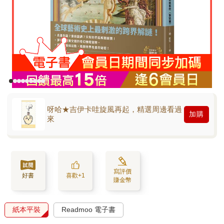
呀哈★吉伊卡哇旋風再起，精選周邊看過
加購
來
寫評價
好書
喜歡+1
賺金幣
紙本平裝
Readmoo 電子書