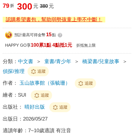
300
79
折
元
380
元
認購希望書包，幫助弱勢孩童上學不中斷！
15
預計最高可得金幣
點
?
100累1點 4點抵1元
HAPPY GO享
折抵無上限
分類：
中文書
＞
童書/青少年
＞
橋梁書/兒童故事
＞
偵探/推理
追蹤
作者：
玉山故事館（張毓珊）
追蹤
繪者：
SUI
追蹤
出版社：
晴好出版
追蹤
出版日：
2026/05/27
適讀年齡：
7~10歲適讀 有注音