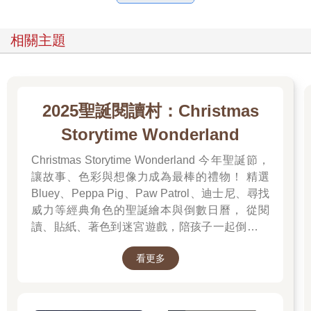
止，已經有六間博物館回報它們的作品發生改變，專業的研究員
也檢查不出任何被塗抹修改的痕跡，好像是那些畫本來就長那
樣：〈維納斯的誕生〉裡本來就沒有西風之神、拿破崙本來就沒
相關主題
有穿披風、〈晚禱〉的背景本來就有那個稻草人。這一切真的是
太詭異了，到底是誰在搗蛋啊！」
螢幕上的會長用手扶著額頭，揉了揉太陽穴，頓了一下繼續說：
「文森特，謝謝你整理的報告，我需要花點時間讀。我看你那邊
時間也不早了，你先早點休息。我接著還要去跟國際刑警開會，
2025聖誕閱讀村：Christmas
看看他們能不能提供什麼線索。不過，再這樣下去，我覺得我可
Storytime Wonderland
能要去找魔法師或占卜師，才能夠解開謎團了，晚安。」
「艾莉莎會長，晚安。」祕書文森特關上電腦之後，無力的在書
Christmas Storytime Wonderland 今年聖誕節，
桌前放空發呆。
讓故事、色彩與想像力成為最棒的禮物！ 精選
這十幾天來發生的一連串怪事，完全超出他的理解，沒有科學根
Bluey、Peppa Pig、Paw Patrol、迪士尼、尋找
據也沒有邏輯，而且還越來越嚴重，難怪會長最後會在萬般無奈
威力等經典角色的聖誕繪本與倒數日曆， 從閱
中，開玩笑要去尋求魔法的幫助。
讀、貼紙、著色到迷宮遊戲，陪孩子一起倒數歡
這時書房門口有個聲音響起，「爸爸，我跟妹妹已經洗好澡、吹
樂的 25 天。 打開每一頁、每一扇小門，都是滿
好頭髮，準備要睡覺了，週末睡前要說故事，媽媽說你不可以偷
看更多
懶喔！」
滿的驚喜與節慶溫度， Read it, Play it, Feel the
文森特聽到呼喚聲，換上了溫暖的嗓音扭頭朝門口說：「這麼快
Christmas Magic！ 即日起~2026/1/5參展商品好
就九點了？好，我馬上就過去。」
康79折~~
文森特伸了一個大懶腰，跟著大女兒小繪來到了她們姊妹的房