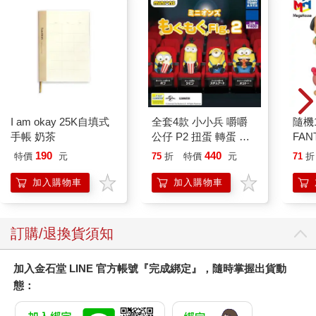
I am okay 25K自填式
全套4款 小小兵 嚼嚼
隨機
手帳 奶茶
公仔 P2 扭蛋 轉蛋 模
FAN
型 凱文 史都華 神偷奶
熱帶
190
440
特價
元
75
折
特價
元
71
折
爸 TAKARA TOMY
圖 
蒂貓
加入購物車
加入購物車
樂蒂 
訂購/退換貨須知
加入金石堂 LINE 官方帳號『完成綁定』，隨時掌握出貨動
態：