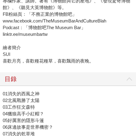
專欄作家、講師。著有《博物館與它的產地》、《發現驚奇博物
館》、《聽見大英博物館》等。
FB粉絲頁：「不務正業的博物館吧」
www.facebook.com/TheMuseumBarAndCultureBlah
Podcast：「博物館吧The Museum Bar」
linktr.ee/museumbartw
繪者簡介
SUI
喜歡月亮，喜歡種花種草，喜歡飄雨的夜晚。
目錄
01消失的西風之神
02北風戰勝了太陽
03工作狂文森特
04獵狼高手小紅帽？
05好厲害的隱形斗篷
06床邊故事是世界機密？
07消失的乾草堆