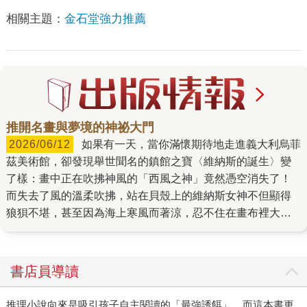
相關主題：
金石堂強力推薦
推開名畫與夢境的神祕大門
2026/06/12
如果有一天，當你滿懷期待地走進義大利烏菲
茲美術館，卻發現舉世聞名的鎮館之寶〈維納斯的誕生〉變
了樣：畫中正在吹拂神風的「西風之神」竟然憑空消失了！
而失去了風的溫柔吹拂，站在貝殼上的維納斯女神不但顯得
狼狽不堪，甚至因為海上寒風而著涼，忍不住在畫布裡大打
噴嚏。 這可不是什麼魔術表演，更不是美術館策劃的惡作
劇，而是《破案姊妹花》中的精彩開場。作者用一個大膽又
具備畫面感的假設，讓本來高高在上的古典藝術，變得親切
書店員導讀
又充滿懸疑感。 互補的雙胞胎神探與熱血的藝術老爸 這
場冒險的主角，是一對個性截然不同、卻默契十足的國小三
推理小說向來是吸引孩子自主閱讀的「最強誘餌」，而這本書更