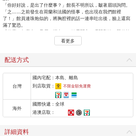
「你好好說，是出了什麼事？」館長不明所以，皺著眉頭詢問。
「之……之前發生在荷蘭和法國的怪事，也出現在我們館裡
了！」館員連珠炮似的，將胸腔裡的話一連串吐出後，臉上還寫
滿了驚恐。
「什麼？怎麼會？是哪一幅畫？」館長聞言，瞬間刷的一聲從椅
子上彈起，高聲問道。
看更多
「是〈維納斯的誕生〉！」館員哭喪著臉說。
館長的心臟瞬間停了一拍，激動大喊：「什麼？那可是我們鎮館
之寶耶！快快，我們趕緊去看看。」
配送方式
於是，館長跟著館員三步併作兩步的來到了畫作前，雖然已有了
心理準備，但看到畫的那一瞬間，館長還是嚇傻了，維納斯女神
國內宅配：本島、離島
被她自己的長髮遮住了半張臉。再仔細一看，畫面左邊原本有一
個正在鼓氣吹風的西風之神，居然不見了。 因為西風之神的消
到店取貨：
台灣
不限金額免運費
失，原本和他一起的微風之神，從空中墜落到蘆葦叢旁一臉錯
愕。飛舞在空中的花朵全都掉在了海上，維納斯的長髮看來也是
國際快遞：全球
因為沒有西風之神吹的風，所以不飄揚了，這才蓋住了臉。
海外
「這……這……這……到底是怎麼回事？好好的女神怎麼會變成
港澳店取：
這樣？我們最近有接到任何恐嚇電話嗎？」館長焦急的問館員。
「沒有！」館員邊說邊搖頭。
詳細資料
「還是最近有任何參觀的遊客靠近這幅作品嗎？」館長進一步詢