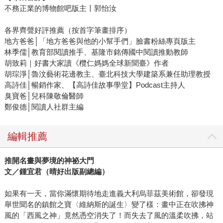
不務正業的博物館吧版主〡郭怡汝
各界齊聲好評推薦（按首字筆畫排序）
地方爸爸│「地方爸爸與他的小幫手們」臉書粉絲專頁版主
林季儒│教育部閱讀推手、基隆市銘傳國中閱讀推動教師
胡致莉｜好書大家讀《欖仁媽媽全球新聞臺》作者
胡琮淨│魯汶藝術花邊教主、臺北科技大學建築系兼任助理教授
高詩佳│暢銷作家、【高詩佳故事學堂】Podcast主持人
臭寶爸│兒科陳敬倫醫師
鄭俊德│閱讀人社群主編
編輯推薦
推開名畫與夢境的神祕大門
文／鍾宜君（晴好出版副總編）
如果有一天，當你滿懷期待地走進義大利烏菲茲美術館，卻發現
舉世聞名的鎮館之寶〈維納斯的誕生〉變了樣：畫中正在吹拂神
風的「西風之神」竟然憑空消失了！而失去了風的溫柔吹拂，站