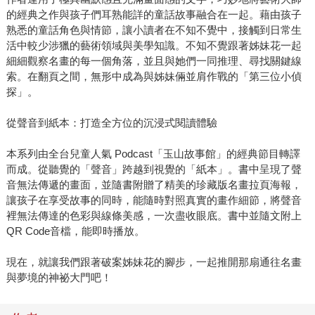
的經典之作與孩子們耳熟能詳的童話故事融合在一起。藉由孩子
熟悉的童話角色與情節，讓小讀者在不知不覺中，接觸到日常生
活中較少涉獵的藝術領域與美學知識。不知不覺跟著姊妹花一起
細細觀察名畫的每一個角落，並且與她們一同推理、尋找關鍵線
索。在翻頁之間，無形中成為與姊妹倆並肩作戰的「第三位小偵
探」。
從聲音到紙本：打造全方位的沉浸式閱讀體驗
本系列由全台兒童人氣 Podcast「玉山故事館」的經典節目轉譯
而成。從聽覺的「聲音」跨越到視覺的「紙本」。書中呈現了聲
音無法傳遞的畫面，並隨書附贈了精美的珍藏版名畫拉頁海報，
讓孩子在享受故事的同時，能隨時對照真實的畫作細節，將聲音
裡無法傳達的色彩與線條美感，一次盡收眼底。書中並隨文附上
QR Code音檔，能即時播放。
現在，就讓我們跟著破案姊妹花的腳步，一起推開那扇通往名畫
與夢境的神祕大門吧！