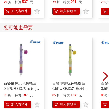
537
221
79
折
特價
元
79
折
特價
元
79
折
加入購物車
加入購物車
您可能也需要
百樂健握玩色搖搖筆
百樂健握玩色搖搖筆
百樂
0.5PURE聯名 葡萄(限
0.5PURE聯名 檸檬(限
0.5
量)
量)
萄(限
187
187
85
折
特價
元
85
折
特價
元
85
折
加入購物車
加入購物車