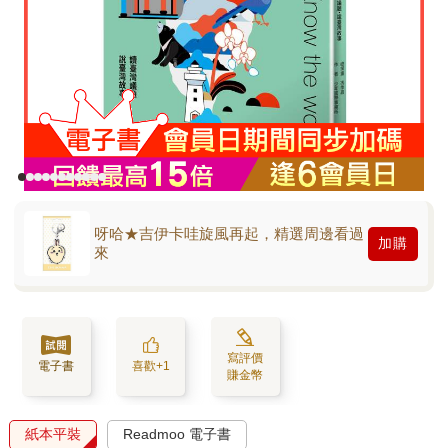
呀哈★吉伊卡哇旋風再起，精選周邊看過
加購
來
寫評價
電子書
喜歡+1
賺金幣
紙本平裝
Readmoo 電子書