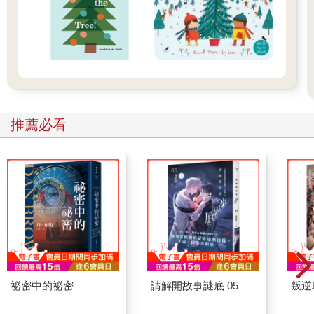
推薦必看
祕密中的祕密
請解開故事謎底 05
叛逆