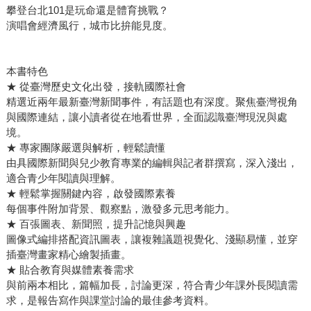
攀登台北101是玩命還是體育挑戰？
演唱會經濟風行，城市比拚能見度。
本書特色
★ 從臺灣歷史文化出發，接軌國際社會
精選近兩年最新臺灣新聞事件，有話題也有深度。聚焦臺灣視角
與國際連結，讓小讀者從在地看世界，全面認識臺灣現況與處
境。
★ 專家團隊嚴選與解析，輕鬆讀懂
由具國際新聞與兒少教育專業的編輯與記者群撰寫，深入淺出，
適合青少年閱讀與理解。
★ 輕鬆掌握關鍵內容，啟發國際素養
每個事件附加背景、觀察點，激發多元思考能力。
★ 百張圖表、新聞照，提升記憶與興趣
圖像式編排搭配資訊圖表，讓複雜議題視覺化、淺顯易懂，並穿
插臺灣畫家精心繪製插畫。
★ 貼合教育與媒體素養需求
與前兩本相比，篇幅加長，討論更深，符合青少年課外長閱讀需
求，是報告寫作與課堂討論的最佳參考資料。