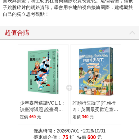
圖表與插畫，將生硬的社會與國際現實視覺化。這個暑假，讓孩
題適合介紹給青少年的讀者？在多次討論中，漸漸形成了三
子跳脫碎片的網路資訊，學會用在地的視角接軌國際，建構屬於
大方向：歷史文化、社會生活與接軌國際。 如同文章開頭
自己的獨立思考觀點！
的提問，回顧歷史是我們為未來準備最重要的基礎。對已經
深入探究這條路的學者來說，或許這本書的叩問尚淺，但我
超值合購
們想從頭談談，為什麼許多人至今仍不想觸碰過往？為什麼
當好萊塢或其他國家的影視不僅能製作各種政治、歷史電
影，甚至能從不同觀點重新詮釋同一歷史事件，在臺灣卻不
多見？ 另外，當許多新聞和談論節目都在討論我們的科技
實力的同時，我們也在想：半導體作為臺灣的護國群山令人
驕傲，但我們是不是也忘了其他軟實力也同等重要？當K-
POP、日本漫畫、美國電影風靡全球，我們是否也有自己獨
特的魅力尚待挖掘與推廣？從各種靈活的外交方式、到台北
101攀登直播，再到《臺灣漫遊錄》於國際大放異彩，也許臺
灣從不缺故事，而是缺少了一點對己身的信心和更多被看見
少年臺灣選讀VOL.1：
許願椅失蹤了[許願椅
讀臺灣議題 說臺灣故
2]：英國最受歡迎童書
的機會。 當然，一個社會總會有許多議題需要大家不斷討
事
女王．華德福中小學指
定價
460
元
定價
340
元
論，這樣才能推動進步。從新台幣改版看歷史上對自身國族
定閱讀(暢銷二版)
的看法，到校園手機使用、人權和看似簡單的放假法令修
優惠時間：2026/07/01 ~2026/10/01
改，我們希望帶領青少年讀者從多元視角切入，認識一項議
優惠組合價：
75
折
特價
600
元