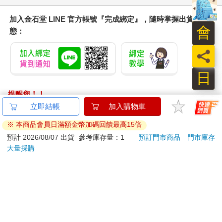
加入金石堂 LINE 官方帳號『完成綁定』，隨時掌握出貨動
會
態：
員
日
提醒您！！
金石堂及銀行均不會請您操作ATM! 如接獲電話要求您前往
立即結帳
加入購物車
ATM提款機，請不要聽從指示，以免受騙上當！
※ 本商品會員日滿額金幣加碼回饋最高15倍
退換貨須知：
預計 2026/08/07 出貨
參考庫存量：1
預訂門市商品
門市庫存
大量採購
**提醒您，鑑賞期不等於試用期，退回商品須為全新狀態**
依據「消費者保護法」第19條及行政院消費者保護處公告之
「通訊交易解除權合理例外情事適用準則」，以下商品購買
後，除商品本身有瑕疵外，將不提供7天的猶豫期：
易於腐敗、保存期限較短或解約時即將逾期。（如：生
鮮食品）
依消費者要求所為之客製化給付。（客製化商品）