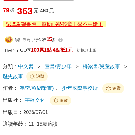
363
79
折
元
460
元
認購希望書包，幫助弱勢孩童上學不中斷！
15
預計最高可得金幣
點
?
100累1點 4點抵1元
HAPPY GO享
折抵無上限
分類：
中文書
＞
童書/青少年
＞
橋梁書/兒童故事
＞
歷史故事
追蹤
作者：
馮季眉(總策畫)
、
少年國際事務所
追蹤
出版社：
字畝文化
追蹤
出版日：
2026/07/01
適讀年齡：
11~15歲適讀