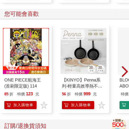
您可能會喜歡
ONE PIECE航海王
【KINYO】Penna系
BLO
(首刷限定版) 114
列-輕量高效導熱不沾
AB
平煎鍋30cm
123
999
85
折
特價
元
56
折
特價
元
特價
加入購物車
加入購物車
訂購/退換貨須知