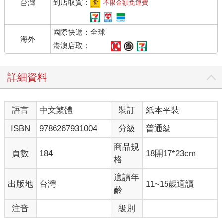
到店取貨：
台灣
不限金額免運費
國際快遞：全球
海外
港澳店取：
詳細資料
語言
中文繁體
裝訂
紙本平裝
ISBN
9786267931004
分級
普通級
商品規
頁數
184
18開17*23cm
格
適讀年
出版地
台灣
11~15歲適讀
齡
注音
級別