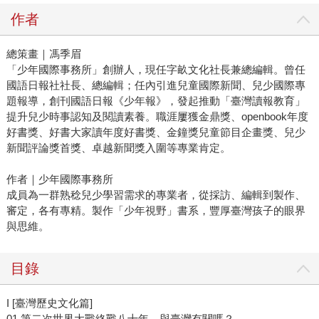
作者
總策畫｜馮季眉
「少年國際事務所」創辦人，現任字畝文化社長兼總編輯。曾任
國語日報社社長、總編輯；任內引進兒童國際新聞、兒少國際專
題報導，創刊國語日報《少年報》，發起推動「臺灣讀報教育」
提升兒少時事認知及閱讀素養。職涯屢獲金鼎獎、openbook年度
好書獎、好書大家讀年度好書獎、金鐘獎兒童節目企畫獎、兒少
新聞評論獎首獎、卓越新聞獎入圍等專業肯定。
作者｜少年國際事務所
成員為一群熟稔兒少學習需求的專業者，從採訪、編輯到製作、
審定，各有專精。製作「少年視野」書系，豐厚臺灣孩子的眼界
與思維。
目錄
I [臺灣歷史文化篇]
01 第二次世界大戰終戰八十年，與臺灣有關嗎？