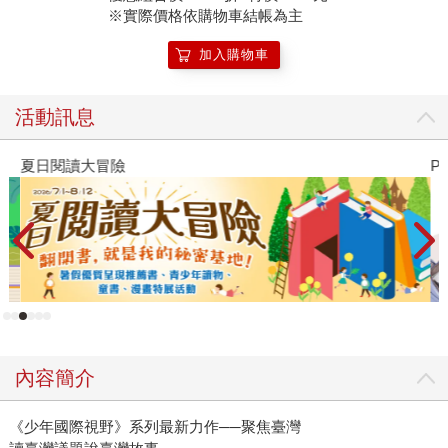
題背後許多不同的觀點，學會不隨波逐流，在了解事情全貌
※實際價格依購物車結帳為主
後，形成自己的想法。 我們的願望很大，但千里始於足
加入購物車
下，這本不算厚重的讀本也是從零開始，一個字、一個字，
一個概念、一張圖慢慢積累、修整而成的。除了辛苦了的文
字團隊，也要感謝美術設計團隊，他們必須處理大量圖文，
活動訊息
而且這次的封面設計更是一大挑戰。 《少年國際選讀》前
兩冊成功在讀者間留下深刻的印象，作為姊妹系列，我們一
夏日閱讀大冒險
P
方面希望延續系列感，又希望能走出屬於「臺灣」系列的風
格。在各方意見與時間壓力下，美術團隊提出了兩款封面設
計，我們都非常喜歡，難以抉擇。 最後的成果現在終於和
大家見面了，是好是壞，將交給讀者評判，我們也會心虛的
接受所有指教，成為系列下一本的養分。 這塊土地上的孩
子們一代代的成長，這個社會也在有機的發展。如同少年國
際事務所創辦人馮季眉社長在本書序中所提到的，願我們都
能「一起好好凝視這片土地的人事物，一起守護臺灣值得守
內容簡介
護的價值」！希望這本耗費團隊精心製作的好書，能帶給我
們的下一代更多啟發，去認識和守護臺灣的未來。
《少年國際視野》系列最新力作──聚焦臺灣