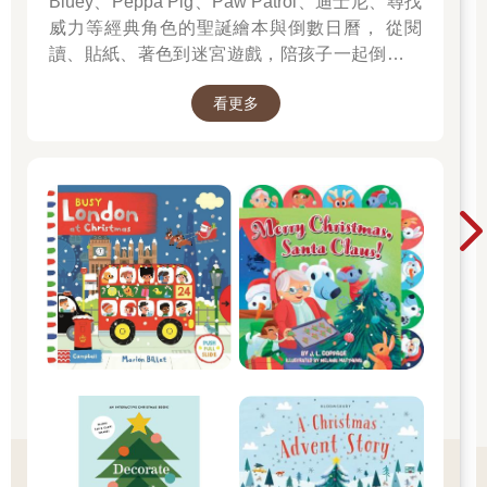
Bluey、Peppa Pig、Paw Patrol、迪士尼、尋找
威力等經典角色的聖誕繪本與倒數日曆， 從閱
讀、貼紙、著色到迷宮遊戲，陪孩子一起倒數歡
樂的 25 天。 打開每一頁、每一扇小門，都是滿
看更多
滿的驚喜與節慶溫度， Read it, Play it, Feel the
Christmas Magic！ 即日起~2026/1/5參展商品好
康79折~~