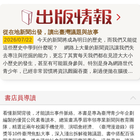
從在地新聞出發，讀出臺灣議題與故事
2026/07/22
今天的新聞將成為明日的歷史，而我們又能從
這些歷史中學到什麼呢？ 網路上大量的新聞資訊讓我們失
去專注與挖掘的能力，更忘了其實每天我們都在見證大大小
小歷史的發生，甚至有可能親身參與。特別是身為網路世代
青少年，已經非常習慣將資訊囫圇吞棗，刷過便拋在腦後。
而字畝的「少年國際事務所」團隊注意到了。 過去兩年，
團隊從國際新聞切入，帶領讀者從新聞大事，去了解事件背
後的成因與發展。而今年團隊發現，我們習慣將目光放得太
書店員導讀
遠，忘了腳下這片土地的故事，也正在因政治、科技、經濟
和文化等各種因素，逐漸躍上世界的舞臺。 我們團隊想要
看懂新聞背後，才能讀出事件脈絡。本書是專為臺灣青少年企劃
重新聚焦，本土的故事正待我們挖掘。 臺灣不大，但從不
編製的優質公民素養讀本。總策畫馮季眉率領專業新聞與教育團
管從任何角度切入，都十分多元且複雜。因此在一開始選擇
隊，精選近兩年校園手機使用、演唱會經濟、《臺灣漫遊錄》得
題目方向時，團隊也有些苦惱：什麼樣的新聞、什麼樣的議
獎等10件臺灣焦點大事，深入淺出拆解複雜議題。書中搭配百張