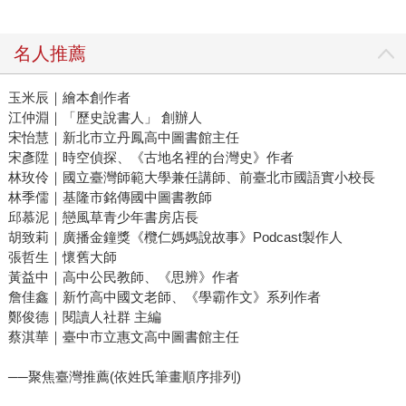
名人推薦
玉米辰｜繪本創作者
江仲淵｜「歷史說書人」 創辦人
宋怡慧｜新北市立丹鳳高中圖書館主任
宋彥陞｜時空偵探、《古地名裡的台灣史》作者
林玫伶｜國立臺灣師範大學兼任講師、前臺北市國語實小校長
林季儒｜基隆市銘傳國中圖書教師
邱慕泥｜戀風草青少年書房店長
胡致莉｜廣播金鐘獎《欖仁媽媽說故事》Podcast製作人
張哲生｜懷舊大師
黃益中｜高中公民教師、《思辨》作者
詹佳鑫｜新竹高中國文老師、《學霸作文》系列作者
鄭俊德｜閱讀人社群 主編
蔡淇華｜臺中市立惠文高中圖書館主任
──聚焦臺灣推薦(依姓氏筆畫順序排列)