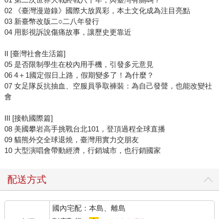
02 《臺灣漫遊錄》國際大放異彩，本土文化成為注目亮點
03 新臺幣改版二○二八年發行
04 用影視訴說傷痛故事，讓歷史更靠近
II [臺灣社會生活篇]
05 是否限制學生在校內用手機，引發多元意見
06 4＋1國定假日上路，假期變多了！為什麼？
07 女足隊反抗抽血、空服員爭取褲裝：為自己發聲，也能改變社
會
III [接軌國際篇]
08 美國攀岩高手挑戰台北101，登頂過程全球直播
09 貓熊外交全球退燒，臺灣用實力交朋友
10 大型演唱會帶動經濟，行銷城市，也行銷國家
配送方式
國內宅配：本島、離島