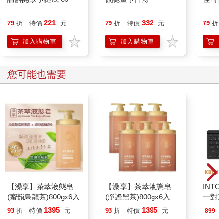
221
332
79
折
特價
元
79
折
特價
元
79
折
加入購物車
加入購物車
您可能也需要
【澡享】茶萃液態皂
【澡享】茶萃液態皂
INT
(蜜韻烏龍茶)800gx6入
(淨謐黑茶)800gx6入
一對
(KBT
1395
1395
93
折
特價
元
93
折
特價
元
899