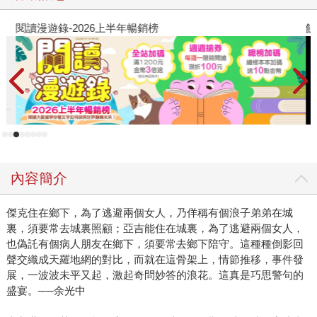
閱讀漫遊錄-2026上半年暢銷榜
飢
內容簡介
傑克住在鄉下，為了逃避兩個女人，乃佯稱有個浪子弟弟在城
裏，須要常去城裏照顧；亞吉能住在城裏，為了逃避兩個女人，
也偽託有個病人朋友在鄉下，須要常去鄉下陪守。這種種倒影回
聲交織成天羅地網的對比，而就在這骨架上，情節推移，事件發
展，一波波未平又起，激起奇問妙答的浪花。這真是巧思警句的
盛宴。──余光中