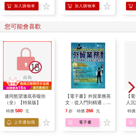
加入購物車
加入購物車
您可能會喜歡
連同慾望澈底吞噬你
【電子書】外貿業務英
【電
（全）【特裝版】
文：從入門到精通，一
人沉
本搞定外貿全流程【有
版】
580
266
特價
元
7
折
特價
元
特價
聲】
上市通知我
電子書