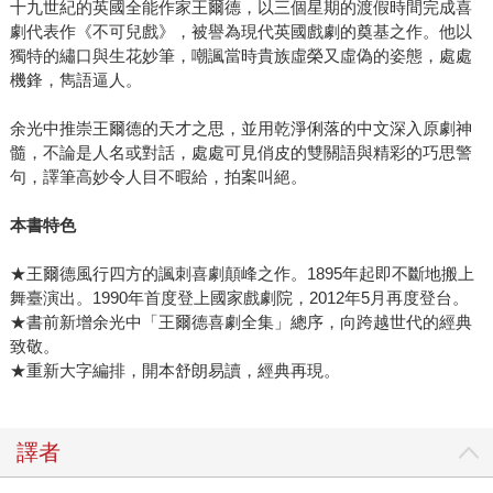
十九世紀的英國全能作家王爾德，以三個星期的渡假時間完成喜
劇代表作《不可兒戲》，被譽為現代英國戲劇的奠基之作。他以
獨特的繡口與生花妙筆，嘲諷當時貴族虛榮又虛偽的姿態，處處
機鋒，雋語逼人。
余光中推崇王爾德的天才之思，並用乾淨俐落的中文深入原劇神
髓，不論是人名或對話，處處可見俏皮的雙關語與精彩的巧思警
句，譯筆高妙令人目不暇給，拍案叫絕。
本書特色
★王爾德風行四方的諷刺喜劇顛峰之作。1895年起即不斷地搬上
舞臺演出。1990年首度登上國家戲劇院，2012年5月再度登台。
★書前新增余光中「王爾德喜劇全集」總序，向跨越世代的經典
致敬。
★重新大字編排，開本舒朗易讀，經典再現。
譯者