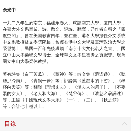
余光中
一九二八年生於南京，福建永春人。就讀南京大學、廈門大學，
在臺大外文系畢業。詩、散文、評論、翻譯，乃作者自稱之「四
度空間」。曾在美國教書四年，並在臺、港各大學擔任外文系或
中文系教授暨文學院院長，曾獲香港中文大學及臺灣政治大學之
榮譽博士。民國一百年先後獲頒「南京十大文化名人之首」、國
立中山大學榮譽文學博士、全球華文文學星雲獎之貢獻獎。現為
國立中山大學榮休教授。
著有詩集《白玉苦瓜》、《藕神》等；散文集《逍遙遊》、《聽
聽那冷雨》、《青銅一夢》等；評論集《藍墨水的下游》、《舉
杯向天笑》等；翻譯《理想丈夫》、《溫夫人的扇子》、《不要
緊的女人》、《老人和大海》、《梵谷傳》、《濟慈名著譯述》
等，主編《中國現代文學大系》（一）、（二）、《秋之頌》
等，合計七十種以上。
目錄