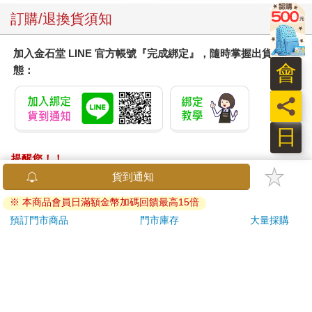
訂購/退換貨須知
加入金石堂 LINE 官方帳號『完成綁定』，隨時掌握出貨動
會
態：
員
日
提醒您！！
金石堂及銀行均不會請您操作ATM! 如接獲電話要求您前往
貨到通知
ATM提款機，請不要聽從指示，以免受騙上當！
※ 本商品會員日滿額金幣加碼回饋最高15倍
退換貨須知：
預訂門市商品
門市庫存
大量採購
**提醒您，鑑賞期不等於試用期，退回商品須為全新狀態**
依據「消費者保護法」第19條及行政院消費者保護處公告之
「通訊交易解除權合理例外情事適用準則」，以下商品購買
後，除商品本身有瑕疵外，將不提供7天的猶豫期：
易於腐敗、保存期限較短或解約時即將逾期。（如：生