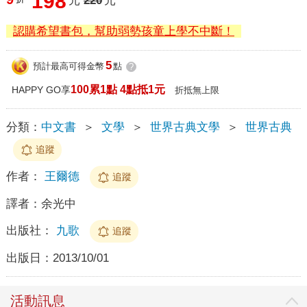
198
元
220
元
認購希望書包，幫助弱勢孩童上學不中斷！
5
預計最高可得金幣
點
?
100累1點 4點抵1元
HAPPY GO享
折抵無上限
分類：
中文書
＞
文學
＞
世界古典文學
＞
世界古典
追蹤
作者：
王爾德
追蹤
譯者：
余光中
出版社：
九歌
追蹤
出版日：
2013/10/01
活動訊息