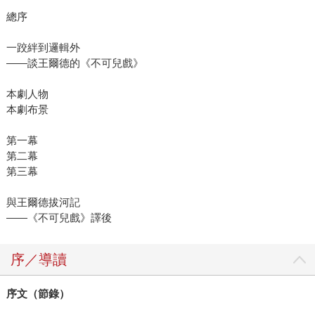
總序
一跤絆到邏輯外
——談王爾德的《不可兒戲》
本劇人物
本劇布景
第一幕
第二幕
第三幕
與王爾德拔河記
——《不可兒戲》譯後
序／導讀
序文（節錄）