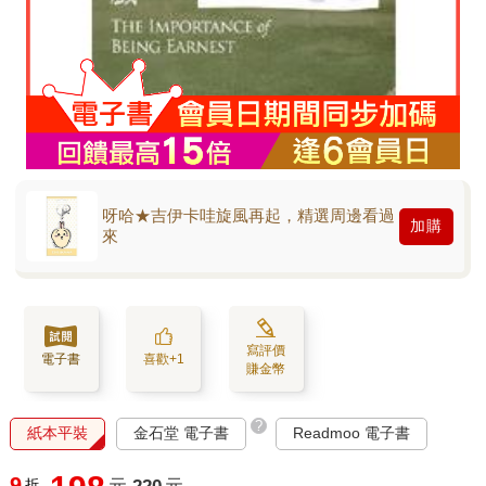
呀哈★吉伊卡哇旋風再起，精選周邊看過
加購
來
寫評價
電子書
喜歡+1
賺金幣
?
紙本平裝
金石堂 電子書
Readmoo 電子書
9
折