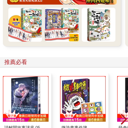
推薦必看
請解開故事謎底 05
微詭畫事件簿
怪奇