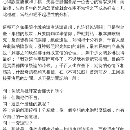
心得誤置嬰孩和手稿；失嬰怎麼偏會給一位善心的富翁揀到；而
最後，失散多年的兄弟怎麼偏就會在兩不知情之下成為好友；凡
此種種，當然都經不起理性的分析。
這種巧合如果讓小說的讀者邊讀邊想，也許難以過關；但是對於
臺下集體的觀眾，只要能夠聯串情節，帶動對話，根本無暇細
究，反而覺得誤打誤撞，絕處逢生，熱鬧得十分有趣。千百人坐
在劇院的陰影裏，凝神觀照燈光如幻的劇臺，最容易如柯立基所
說「剎那之間欣然排除難以置信的心理」。劇中少女關多琳說得
最好：「我對這件事疑問可多了，不過我有意把它掃開。目前不
是賣弄德國懷疑論的時候。」千百人坐在臺下，期待的心情互相
感染，什麼奇蹟都願意相信。在《不可兒戲》首演前夕，王爾德
接受洛思的訪問。以下是訪問記的一段：
問：你認為批評家會懂大作嗎？
答：但願他們不會。
問：這是什麼樣的戲呢？
答：這齣戲瑣碎得十分精緻，像一個空想的水泡那麼嬌嫩，也有
它自己的一套道理。
問：一套道理？
答：那就是，我們處理生活的一切瑣事應該認真，而處理生活的