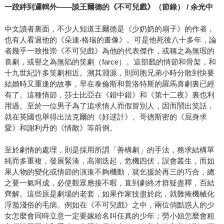
一跤絆到邏輯外——談王爾德的《不可兒戲》（節錄） / 余光中
中文讀者裏面，不少人知道王爾德是《少奶奶的扇子》的作者，
也有人看過他的《朵連‧格瑞的畫像》。可是他死後八十多年，論
者幾乎一致推崇《不可兒戲》為他的代表傑作，或稱之為無瑕的
喜劇，或譽之為無陷的笑劇（farce）。這部戲的情節和骨架，和
十九世紀許多笑劇相近。溯其淵源，則同胞兄弟小時分散到快要
結婚時又重逢的故事，早在泰倫斯和普洛特斯的羅馬喜劇裏已經
有了。這種情節，莎士比亞在《錯中錯》和《第十二夜》裏也利
用過。至於一位男子為了追求情人而假冒別人，因而鬧出笑話，
就在英國也舉得出法克爾的《好逑計》、哥德斯密的《屈身求
愛》和謝利丹的《情敵》等前例。
至於劇情的處理，則是採用所謂「善構劇」的手法，務求結構單
純而多重複，發展緊湊，高潮迭起，危機四伏，誤會叢生，而如
果人物的變化或情節的演進不夠機動，就乞援於再三的巧合，總
之要一氣呵成，必使觀眾應接不暇，直到劇終才群疑盡釋，百結
齊解。這些原是劇場的老套，如果作家技盡於此，就難掩機械化
浮濫淺俗的毛病。例如在《不可兒戲》之中，兩位俏黠惑人的少
女怎麼會同時立意一定要嫁給名叫任真的少年；勞小姐怎麼會粗