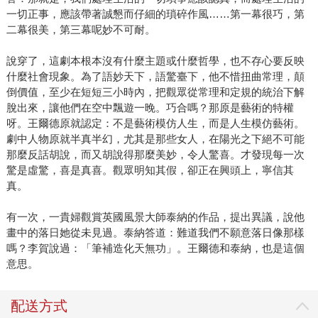
一切正事，應該帶著誠懇而仔細的瑣碎作風……第一幕很巧，第
二幕很美，第三幕呢妙不可耐。
說穿了，這劇本根本沒有什麼主題或什麼哲學，也不存心要反映
什麼社會現象。為了語妙天下，語驚臺下，他不惜扭曲常理，顛
倒價值，至少在短短三小時內，把觀眾從常理和定規的統治下解
脫出來，讓他們在空中飄遊一晚。巧合嗎？那原是藝術的特權
呀。王爾德原就認定：不是藝術模仿人生，而是人生模仿藝術。
劇中人物原就半真半幻，尤其是那些女人，在陽光之下絕不可能
那麼反話胡說，而又胡說得那麼美妙，令人驚喜。才發現每一次
驚是虛驚，喜是真喜。觀眾明知其假，卻正在興頭上，寧信其
真。
有一次，一貴婦觀賞英國風景大師泰納的作品，提出異議，說他
畫中的落日她從未見過。泰納答道：難道我們不願意落日像那樣
嗎？李賀說過：「筆補造化天無功」。王爾德和泰納，也是這個
意思。
配送方式