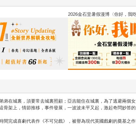
2026金石堂暑假漫博〈你好，我
弟弟在城裏，須要常去城裏照顧；亞吉能住在城裏，為了逃避兩個女
這骨架上，情節推移，事件發展，一波波未平又起，激起奇問妙答的
時間完成喜劇代表作《不可兒戲》，被譽為現代英國戲劇的奠基之作