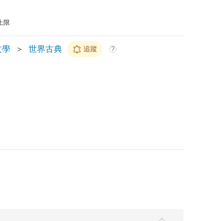
上限
文學
＞
世界古典
追蹤
?