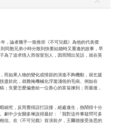
多年，論者幾乎一致推崇《不可兒戲》為他的代表傑
，則同胞兄弟小時分散到快要結婚時又重逢的故事，早
子為了追求情人而假冒別人，因而鬧出笑話，就在英
，而如果人物的變化或情節的演進不夠機動，就乞援
技盡於此，就難掩機械化浮濫淺俗的毛病。例如在
稿；失嬰怎麼偏會給一位善心的富翁揀到；而最後，
暇細究，反而覺得誤打誤撞，絕處逢生，熱鬧得十分
。劇中少女關多琳說得最好：「我對這件事疑問可多
相信。在《不可兒戲》首演前夕，王爾德接受洛思的