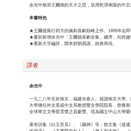
余光中推崇王爾德的天才之思，並用乾淨俐落的中文
本書特色
★王爾德風行四方的諷刺喜劇顛峰之作。1895年起即
★書前新增余光中「王爾德喜劇全集」總序，向跨越
★重新大字編排，開本舒朗易讀，經典再現。
譯者
余光中
一九二八年生於南京，福建永春人。就讀南京大學、
大學擔任外文系或中文系教授暨文學院院長，曾獲香
全球華文文學星雲獎之貢獻獎。現為國立中山大學榮
著有詩集《白玉苦瓜》、《藕神》等；散文集《逍遙
的扇子》、《不要緊的女人》、《老人和大海》、《