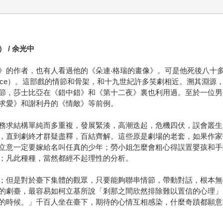
/ 余光中
》的作者，也有人看過他的《朵連‧格瑞的畫像》。可是他死後八十
rce）。這部戲的情節和骨架，和十九世紀許多笑劇相近。溯其淵源
節，莎士比亞在《錯中錯》和《第十二夜》裏也利用過。至於一位男
求愛》和謝利丹的《情敵》等前例。
務求結構單純而多重複，發展緊湊，高潮迭起，危機四伏，誤會叢生
，直到劇終才群疑盡釋，百結齊解。這些原是劇場的老套，如果作家
立意一定要嫁給名叫任真的少年；勞小姐怎麼會粗心得誤置嬰孩和手
；凡此種種，當然都經不起理性的分析。
；但是對於臺下集體的觀眾，只要能夠聯串情節，帶動對話，根本無
的劇臺，最容易如柯立基所說「剎那之間欣然排除難以置信的心理」
的時候。」千百人坐在臺下，期待的心情互相感染，什麼奇蹟都願意