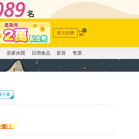
0
登入/註冊
電
居家休閒
日用食品
影音
售票
 電子書
中斷！