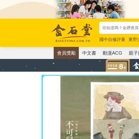
國中自修評量
東野
唯紅花綻放
奧德賽
會員獎勵
中文書
動漫ACG
親子