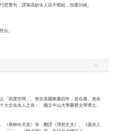
巧思警句，譯筆高妙令人目不暇給，拍案叫絕。
度登台。
之「四度空間」。曾在美國教書四年，並在臺、港各
十大文化名人之首」、國立中山大學榮譽文學博士、
、《舉杯向天笑》等；翻譯《理想丈夫》、《溫夫人
、（二）、《秋之頌》等，合計七十種以上。