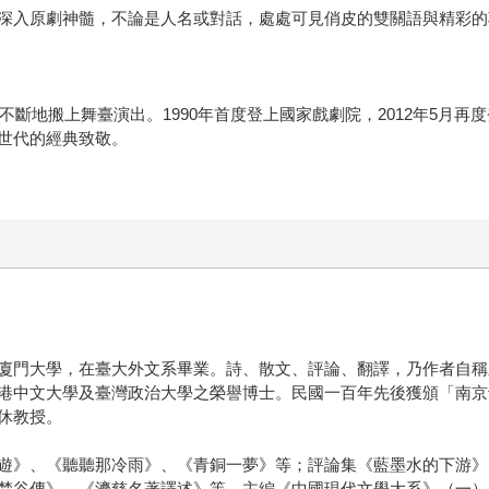
深入原劇神髓，不論是人名或對話，處處可見俏皮的雙關語與精彩的
不斷地搬上舞臺演出。1990年首度登上國家戲劇院，2012年5月再
世代的經典致敬。
廈門大學，在臺大外文系畢業。詩、散文、評論、翻譯，乃作者自稱
港中文大學及臺灣政治大學之榮譽博士。民國一百年先後獲頒「南京
休教授。
遊》、《聽聽那冷雨》、《青銅一夢》等；評論集《藍墨水的下游》
梵谷傳》、《濟慈名著譯述》等，主編《中國現代文學大系》（一）