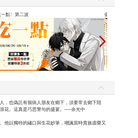
吃一點〉第二波
金石堂2026海
人，也偽託有個病人朋友在鄉下，須要常去鄉下陪
浪花。這真是巧思警句的盛宴。──余光中
。他以獨特的繡口與生花妙筆，嘲諷當時貴族虛榮又