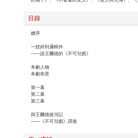
目錄
總序
一跤絆到邏輯外
——談王爾德的《不可兒戲》
本劇人物
本劇布景
第一幕
第二幕
第三幕
與王爾德拔河記
——《不可兒戲》譯後