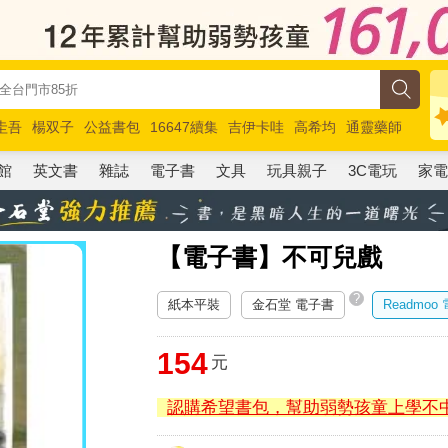
圭吾
楊双子
公益書包
16647續集
吉伊卡哇
高希均
通靈藥師
路邊攤新作
馬斯克
玩具總動員5
超慢跑
館
英文書
雜誌
電子書
文具
玩具親子
3C電玩
家
【電子書】不可兒戲
?
紙本平裝
金石堂 電子書
Readmoo
154
元
認購希望書包，幫助弱勢孩童上學不