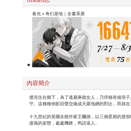
春光ｘ奇幻基地｜全書系展
內容簡介
傑克住在鄉下，為了逃避兩個女人，乃佯稱有個浪子
守。這種種倒影回聲交織成天羅地網的對比，而就在
十九世紀的英國全能作家王爾德，以三個星期的渡假
虛偽的姿態，處處機鋒，雋語逼人。