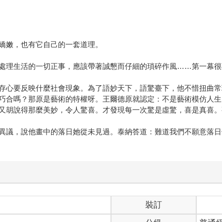
嬌嫩，也有它自己的一套道理。
處理生活的一切正事，應該帶著誠懇而仔細的瑣碎作風……第一幕很
存心要反映什麼社會現象。為了語妙天下，語驚臺下，他不惜扭曲常
巧合嗎？那原是藝術的特權呀。王爾德原就認定：不是藝術模仿人生
又胡說得那麼美妙，令人驚喜。才發現每一次驚是虛驚，喜是真喜。
異議，說他畫中的落日她從未見過。泰納答道：難道我們不願意落日
裝訂