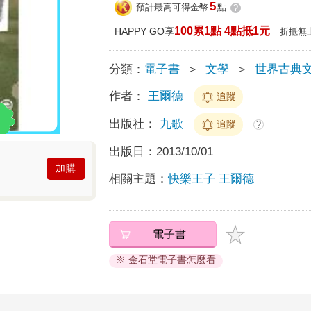
5
預計最高可得金幣
點
?
100累1點 4點抵1元
HAPPY GO享
折抵無
分類：
電子書
＞
文學
＞
世界古典
作者：
王爾德
追蹤
出版社：
九歌
追蹤
?
出版日：
2013/10/01
加購
相關主題：
快樂王子 王爾德
電子書
※ 金石堂電子書怎麼看