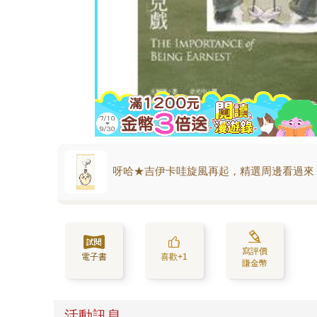
呀哈★吉伊卡哇旋風再起，精選周邊看過來
寫評價
電子書
喜歡+1
賺金幣
活動訊息