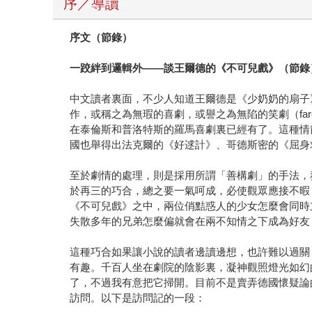
序／導讀
序文（節錄）
一跤絆到邏輯外——談王爾德的《不可兒戲》（節錄） 
中文讀者裏面，不少人知道王爾德是《少奶奶的扇子
作，或稱之為無瑕的喜劇，或譽之為無陷的笑劇（fa
在泰倫斯和普洛特斯的羅馬喜劇裏已經有了。這種情
國也舉得出法克爾的《好逑計》、哥德斯密的《屈身
至於劇情的處理，則是採用所謂「善構劇」的手法，
於再三的巧合，總之要一氣呵成，必使觀眾應接不暇
《不可兒戲》之中，兩位俏黠惑人的少女怎麼會同時
失散多年的兄弟怎麼偏就會在兩不知情之下成為好友
這種巧合如果讓小說的讀者邊讀邊想，也許難以過關
有趣。千百人坐在劇院的陰影裏，凝神觀照燈光如幻
了，不過我有意把它掃開。目前不是賣弄德國懷疑論
訪問。以下是訪問記的一段：