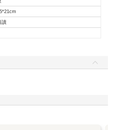
級
5*21cm
適讀