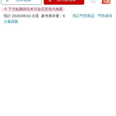
聯名 麝香葡萄(限量)
沐浴乳(綠茶茶
(山嵐
樹)900gx8入
38
1655
84
折
特價
元
69
折
特價
元
93
折
加入購物車
加入購物車
訂購/退換貨須知
加入金石堂 LINE 官方帳號『完成綁定』，隨時掌握出貨動
態：
提醒您！！
金石堂及銀行均不會請您操作ATM! 如接獲電話要求您前往
ATM提款機，請不要聽從指示，以免受騙上當！
退換貨須知：