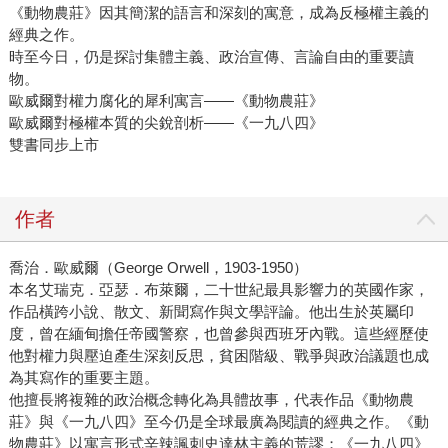
《動物農莊》因其簡潔的語言和深刻的寓意，成為反極權主義的
經典之作。
時至今日，仍是探討集體主義、政治宣傳、言論自由的重要讀
物。
歐威爾對權力腐化的犀利寓言——《動物農莊》
歐威爾對極權本質的尖銳剖析——《一九八四》
雙書同步上市
作者
喬治．歐威爾（George Orwell，1903-1950）
本名艾瑞克．亞瑟．布萊爾，二十世紀最具影響力的英國作家，
作品橫跨小說、散文、新聞寫作與文學評論。他出生於英屬印
度，曾在緬甸擔任帝國警察，也曾參與西班牙內戰。這些經歷使
他對權力與壓迫產生深刻反思，貧困階級、戰爭與政治議題也成
為其寫作的重要主題。
他擅長將複雜的政治概念轉化為具體故事，代表作品《動物農
莊》與《一九八四》至今仍是全球最廣為閱讀的經典之作。《動
物農莊》以寓言形式辛辣諷刺史達林主義的荒謬；《一九八四》