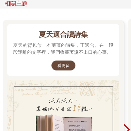
談，我有些事要先說。我想，我和你們相處的時日不多了，在死
相關主題
之前，我感到有責任將這些經年累積的智慧傳授給各位。我這一
生很長，獨自待在豬圈時，我有許多時間思考，我想我有資格
說，我對這世間生命本質的理解，不亞於任何現存物種。我想跟
你們談的正是此事。
「 那麼， 同志們， 我們此生的本質是什麼？ 讓我們面對現
夏天適合讀詩集
實吧—我們這一生悲慘而短暫，終日勞碌奔波。我們誕生之後，
夏天的背包放一本薄薄的詩集，正適合。在一段
每天就靠著那一點吃不飽、餓不死的糧食苟活，凡是有點勞動力
的，都會被迫工作到力竭為止；只要我們一失去利用價值，就會
段迷離的文字裡，我們收藏著說不出口的心事。
立刻被無情宰殺。在英格蘭，沒有一隻滿周歲的動物還記得快樂
與悠閒的滋味。在英格蘭，沒有一隻動物是自由的。動物的生活
看更多
等同於痛苦和奴役—這就是赤裸裸的現實。
「難道這就是大自然的秩序嗎？是因為我們的土地太貧瘠，
沒辦法為這裡的生物提供體面的生活嗎？不，同志們，絕對不
是！英格蘭的土壤肥沃、氣候良好，就算動物比現在再多出許
多，糧食也照樣充足。光是我們這個農場就能養活十幾匹馬、二
十頭牛、上百隻羊，而且全都能過上舒適且有尊嚴的日子，快活
得超出我們想像。那麼，為什麼我們今天會如此悲慘呢？因為我
們的勞動成果幾乎全被人類偷走了。同志們，我們所有問題的答
案，可以歸結為一個詞—人類。人類是我們唯一真正的敵人。只
要把人類從我們的生活中趕走，飢餓與過勞的根源就會永遠消