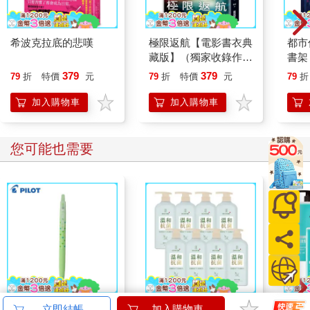
敢肯定，這是很久以前的動物們所唱的字句，只不過失傳了好幾
代。我現在就唱這首歌給你們聽，同志們。我年紀大了，嗓子啞
了，不過等我教會你們，你們就能自己把這首歌唱好。這首歌叫
希波克拉底的悲嘆
極限返航【電影書衣典
都市
做〈英格蘭之獸〉。」
藏版】（獨家收錄作者
書架
訪談）
限量
379
379
79
折
特價
元
79
折
特價
元
79
折
加入購物車
加入購物車
您可能也需要
百樂果汁筆0.5 PURE
【澡享】BODY愛抗菌
【澡