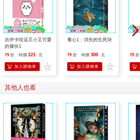
「同志們，」他說，「這個問題必須解決。那些野生動物，
像是老鼠和野兔，他們是盟友或敵人？我們來投票表決。我在此
會議中正式提問：老鼠是我們的同志嗎？」
表決即刻進行，壓倒性多數同意老鼠是同志。只有四票反
對，其中包括三隻狗，以及後來被抓到正反兩邊都投票的貓。老
吉伊卡哇這又小又可愛
養心1：消失的生死玦
圖解
少校繼續說道：
的傢伙1
「我的話說得差不多了。我只想重申，要記住：敵視人類及
221
300
人類的一切行為，是你們永遠的責任。凡是用四條腿走路的，或
79
折
特價
元
79
折
特價
元
79
折
有翅膀的，都是朋友。還要記得，對抗人類時千萬不可變得像人
加入購物車
加入購物車
類。即使你們已征服他，也不可仿效他們的惡習。任何動物都不
該住在房子裡，或睡在床上，或穿衣服，或飲酒，或抽菸草，或
接觸金錢，或參與交易。人類的一切習性都是邪惡的。最最重要
其他人也看
的一點，任何動物都不可欺壓自己的同類。無論弱小或強壯、聰
明或遲鈍，我們全都是兄弟手足。所有動物一律平等。
「現在，同志們，我要告訴你們我昨晚的夢了。我不知道該
如何描述，夢中的情景是人類消失後的大地。這個夢喚起了我忘
卻已久的往事。許多年前，當我還是隻小豬，我的母親和其他母
豬經常唱一首老歌，她們只知道這首歌的旋律和開頭三個詞。我
打從嬰兒時期就熟悉這旋律，但已經很長一段日子不曾想起。就
在昨晚，那旋律回到了我夢裡，不光如此，連歌詞都回來了—我