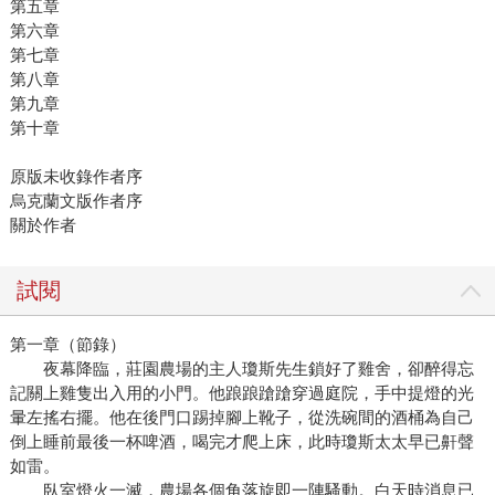
第五章
第六章
第七章
第八章
第九章
第十章
原版未收錄作者序
烏克蘭文版作者序
關於作者
試閱
第一章（節錄）
夜幕降臨，莊園農場的主人瓊斯先生鎖好了雞舍，卻醉得忘
記關上雞隻出入用的小門。他踉踉蹌蹌穿過庭院，手中提燈的光
暈左搖右擺。他在後門口踢掉腳上靴子，從洗碗間的酒桶為自己
倒上睡前最後一杯啤酒，喝完才爬上床，此時瓊斯太太早已鼾聲
如雷。
臥室燈火一滅，農場各個角落旋即一陣騷動。白天時消息已