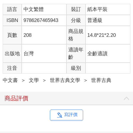
字如金的他，一開口往往淨是些憤世嫉俗的言論，打個比方，他
語言
中文繁體
裝訂
紙本平裝
會說上帝給了他一條尾巴來趕蒼蠅，但他寧可沒有尾巴也不要有
蒼蠅。他是農場裡唯一從來不笑的動物。若問起原因，他會說沒
ISBN
9786267465943
分級
普通級
什麼事情值得一笑。他雖然沒有公開承認，卻是拳擊手的忠實好
友。兩隻動物經常在果園後的小牧場共度星期天，不發一語地並
商品規
頁數
208
14.8*21*2.20
肩吃著草。
格
兩匹馬才剛躺臥下來，一群失去媽媽的小鴨子排隊走進穀
倉，微弱地嘰嘰喳喳叫個不停，四處徘徊想找個不會被踩踏的角
適讀年
出版地
台灣
全齡適讀
落。三葉草用強壯的前腿築起一道牆，小鴨舒服地安歇在裡頭，
齡
很快進入夢鄉。最後一刻，愚蠢而美麗的白色母馬茉莉姍姍來
注音
級別
遲，嘴裡嚼著糖塊、踩著故作優雅的小碎步。她平日的工作是替
瓊斯先生拉雙輪輕便馬車。茉莉找到一個靠前的位置，開始輕甩
中文書
＞
文學
＞
世界古典文學
＞
世界古典
白色鬃毛，想讓大家看到裡頭編了條紅色緞帶。最後入場的是
貓，她如往常般四處張望尋找最溫暖的位子，最後擠進拳擊手和
三葉草中間。整場演說她都在心滿意足地打呼嚕，一個字也沒聽
商品評價
進去。
現在所有動物都到齊了，只缺瓊斯先生馴養的渡鴉摩西，他
正睡在後門外的棲架上。老少校看大家都已安坐，於是清了清喉
寫評價
嚨，開始發言：
「同志們，你們已聽說了我昨晚的怪夢，但這個夢稍後再