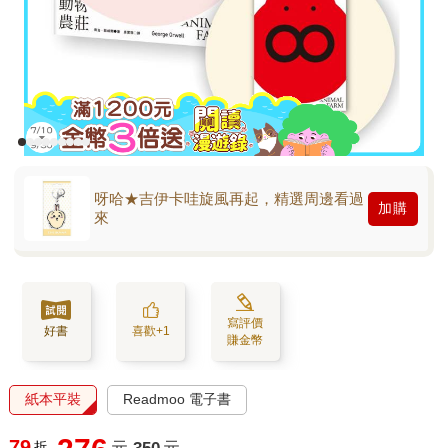
呀哈★吉伊卡哇旋風再起，精選周邊看過
加購
來
寫評價
好書
喜歡+1
賺金幣
紙本平裝
Readmoo 電子書
79
折