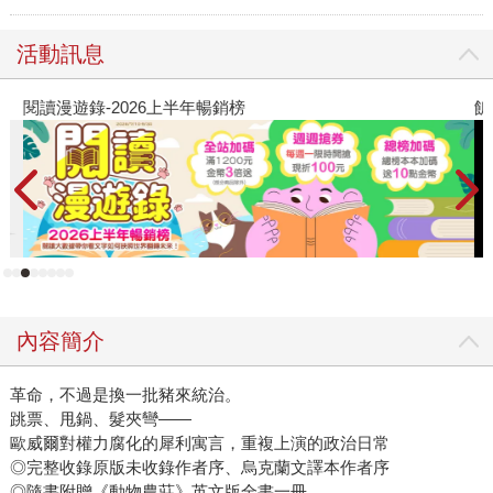
活動訊息
閱讀漫遊錄-2026上半年暢銷榜
飢
內容簡介
革命，不過是換一批豬來統治。
跳票、甩鍋、髮夾彎——
歐威爾對權力腐化的犀利寓言，重複上演的政治日常
◎完整收錄原版未收錄作者序、烏克蘭文譯本作者序
◎隨書附贈《動物農莊》英文版全書一冊