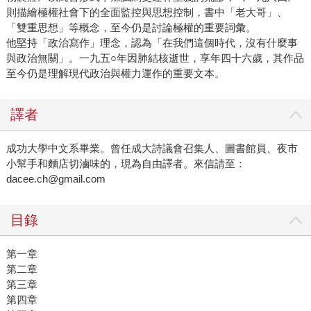
則描繪極權社會下的全面監控與思想控制，書中「老大哥」、
「雙重思想」等概念，至今仍是討論極權的重要詞彙。
他堅持「政治寫作」理念，認為「在我們這個時代，沒有什麼事
與政治無關」。一九五○年因肺結核逝世，享年四十六歲，其作品
至今仍是理解現代政治與權力運作的重要文本。
譯者
成功大學中文系畢業。曾任成大詩議會召集人、圖書館員、夜市
小幫手和麵店切滷味的，現為自由譯者。來信請至：
dacee.ch@gmail.com
目錄
第一章
第二章
第三章
第四章