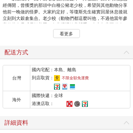
經傳開，曾獲獎的那頭中白種公豬老少校，希望與其他動物分享
他前一晚做的怪夢。大家約定好，等瓊斯先生確實回屋休息後就
立刻到大穀倉集合。老少校（動物們都這麼叫他，不過他當年參
賽的花名是威靈頓美豚）在農場裡德高望重，大家都毫不猶豫，
願意犧牲一小時的睡眠來聽聽他要說些什麼。
看更多
穀倉一頭有座架高的平臺，老少校窩在上頭的麥稈床裡，頂
上橫梁懸著一盞吊燈。十二歲的老少校近來有些發福，但相貌仍
不失威嚴，兩隻獠牙雖未曾修剪，亦無損他睿智、仁慈的外貌。
配送方式
沒有多久，其他動物陸續抵達，各自以舒服的姿勢坐好。最早到
的是三隻狗，藍鈴、傑西和鉗子，接下來是豬群，他們立刻在平
國內宅配：本島、離島
臺前的麥稈堆坐定。母雞們棲息在窗臺，鴿子們拍拍翅膀飛到屋
椽上，綿羊和牛躺臥在豬群後面開始反芻。拳擊手和三葉草，這
到店取貨：
台灣
不限金額免運費
兩匹負責拉貨的馬偕伴而來，他們腳步很慢，小心翼翼放下毛茸
茸的巨大蹄子，生怕踩到藏在麥稈堆裡的小動物。三葉草是匹慈
國際快遞：全球
愛的母馬，已近中年的她身材豐腴，生過四隻小馬後再也沒恢復
海外
少女時的體態。拳擊手則是一頭重量級巨獸，身高近十八個掌寬
港澳店取：
1，力氣跟兩匹普通的馬加起來一樣大，延伸到鼻頭的白條紋讓他
看來有些呆頭呆腦。他的智力確實不頂尖，但其性格穩重、工作
詳細資料
能力優異，在農場裡備受尊敬。隨後到來的是白山羊穆麗兒和驢
子班傑明。班傑明是農場裡最年長的動物，脾氣也最壞。平日惜