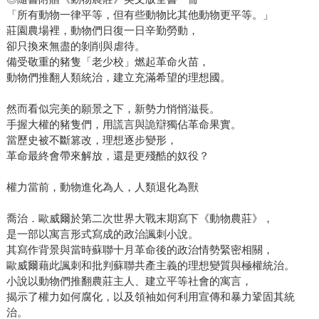
「所有動物一律平等，但有些動物比其他動物更平等。」
莊園農場裡，動物們日復一日辛勤勞動，
卻只換來無盡的剝削與虐待。
備受敬重的豬隻「老少校」燃起革命火苗，
動物們推翻人類統治，建立充滿希望的理想國。
然而看似完美的願景之下，新勢力悄悄滋長。
手握大權的豬隻們，用謊言與詭辯獨佔革命果實。
當歷史被不斷篡改，理想逐步變形，
革命最終會帶來解放，還是更殘酷的奴役？
權力當前，動物進化為人，人類退化為獸
喬治．歐威爾於第二次世界大戰末期寫下《動物農莊》，
是一部以寓言形式寫成的政治諷刺小說。
其寫作背景與當時蘇聯十月革命後的政治情勢緊密相關，
歐威爾藉此諷刺和批判蘇聯共產主義的理想變質與極權統治。
小說以動物們推翻農莊主人、建立平等社會的寓言，
揭示了權力如何腐化，以及領袖如何利用宣傳和暴力鞏固其統
治。