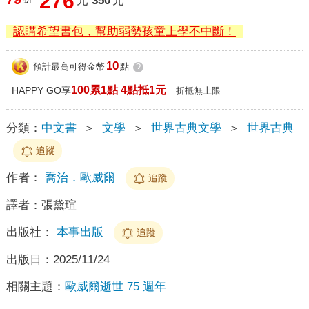
276
元
350
元
認購希望書包，幫助弱勢孩童上學不中斷！
10
預計最高可得金幣
點
?
100累1點 4點抵1元
HAPPY GO享
折抵無上限
分類：
中文書
＞
文學
＞
世界古典文學
＞
世界古典
追蹤
作者：
喬治．歐威爾
追蹤
譯者：
張黛瑄
出版社：
本事出版
追蹤
出版日：
2025/11/24
相關主題：
歐威爾逝世 75 週年