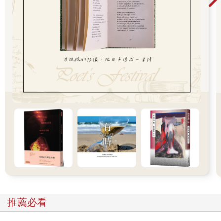
失。
「人是唯一只會消耗資源卻不事生產的動物。他們既不產
奶，也不下蛋，虛弱得推不動犁，跑太慢又抓不到兔子，然而他
們卻是所有動物的主宰。人類驅策動物工作，卻只回報僅能勉強
充飢的食物，剩下的都占為己有。我們付出勞力耕作土地，用糞
便滋養土壤，然而我們擁有的卻只有這一身皮囊。坐在我眼前的
牛群，你們去年生產了幾千加侖的奶？那些本應該用來哺育健壯
小牛的奶到哪裡去了？每一滴，都進了我們敵人的喉嚨。還有母
雞們，你們去年下了幾顆蛋，又有多少蛋孵出了小雞？那些沒孵
化的蛋全都被賣到市場，讓瓊斯和他的手下牟利。還有你，三葉
草，你生的四隻小馬在哪裡？他們本來應該成為你晚年的慰藉與
快樂，卻都在一歲時被賣掉，此生再也無法相見。你四次懷胎、
你在田裡辛苦勞動，但除了稀少的糧食和一間馬廄以外，你換來
了什麼？
「即使我們的生活已如此悲慘，要想自然老死竟也不可得。
我對自己的處境沒有怨言，因為我已經算幸運了。我活到十二
歲，有四百多名子嗣，豬的一生本就如此，但最終沒有動物能逃
過那把殘酷的刀。坐在我面前的年輕肉豬們，不出一年，你們個
推薦必看
個都會在屠宰台上哀嚎慘死。那是我們注定面對的恐怖下場，
牛、豬、雞、羊，沒有動物例外。甚至馬和狗的命運也沒好多