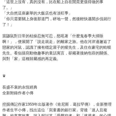
「這世上沒有，真的沒有，比在船上自在閒晃更值得做的事
了。」
「大自然這座豪華的大飯店也有淡旺季」
「你只需要關上身後那道門，砰地一聲，然後輕快邁開步伐就行
了！」
當鼴鼠對日常的枯燥忍無可忍，怒吼著「什麼鬼春季大掃除
啊！」，便展開了「說走就走」的離家之旅。他在河岸邊邂逅了
戀家的河鼠，認識了擁有穩定屋子的獾先生，及住在豪宅的蛤蟆
先生。看似描寫動物趣事的童話寓言，卻藏著接納包容的關係、
與對「家」這種歸屬感的再定義。
♛
長盛不衰的永恆經典
全新附錄作者小傳
挖掘傳記作家1959年出版著作《肯尼斯．葛拉罕傳》，全新整理
作者生平小傳，找出這位「寫童書的銀行家」背後「迷人且複
雜」的真實故事，深入探討其「受壓抑者」和「逃避者」的心理