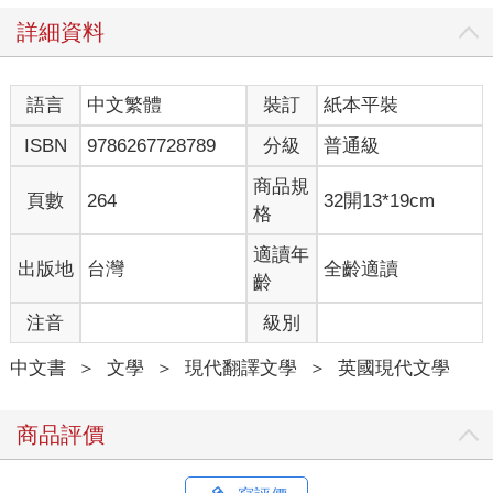
聲，彷彿是一聲吶喊，喚醒他有些遲鈍的聽覺。鼴鼠開心得四肢
詳細資料
一蹬，沉浸在生命的喜悅及春天的美好之中，將春季大掃除拋諸
腦後，繼續穿過草地，直到抵達對面的樹籬。
「站住！」一隻年長的兔子擋在樹籬的缺口處喊道，「這是私人
語言
中文繁體
裝訂
紙本平裝
道路，過路要付六便士！」但話都還沒說完，他就立即被那隻急
躁又輕蔑的鼴鼠一把撞倒在地。鼴鼠沿著樹籬一邊輕快地跑著，
ISBN
9786267728789
分級
普通級
一邊嘲笑那些從洞口探頭出來、想搞清楚狀況的兔子。「洋蔥
醬！洋蔥醬！」 他帶著嘲諷的語氣說道，話一說完就跑開了，讓
商品規
頁數
264
32開13*19cm
那些兔子根本沒時間想出完美的反駁。那些兔子開始互相指責，
格
「你真是有夠蠢！你怎麼不告訴他……」「好吧，那你又怎麼不
說……」「你不是應該要提醒他……」諸如此類的老套對話再次
適讀年
出版地
台灣
全齡適讀
出現，不過，這時說什麼都太遲了。
齡
鼴鼠覺得這一切似乎美好得難以置信。他忙碌地穿梭在草地之
注音
級別
間，沿著樹籬，穿過一片片矮樹叢，到處都能看到築巢的鳥兒、
含苞待放的花朵和長出嫩芽的樹葉，一切都充滿快樂活力、生機
中文書
＞
文學
＞
現代翻譯文學
＞
英國現代文學
盎然，且忙碌不已。而且，他心裡並沒有因為那不斷低語「該粉
刷牆面了！」的聲音而感到良心不安，反而覺得，身為這群忙碌
居民中唯一悠閒的傢伙，是如此輕鬆愉快。畢竟，假期的美好之
商品評價
處，與其說是讓自己放鬆休息，倒不如說是看著其他人忙得團團
轉的樣子。
當他漫無目的地閒逛時，忽然來到了河邊，那是一條水勢充沛的