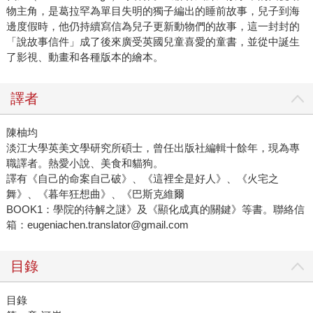
物主角，是葛拉罕為單目失明的獨子編出的睡前故事，兒子到海
邊度假時，他仍持續寫信為兒子更新動物們的故事，這一封封的
「說故事信件」成了後來廣受英國兒童喜愛的童書，並從中誕生
了影視、動畫和各種版本的繪本。
譯者
陳柚均
淡江大學英美文學研究所碩士，曾任出版社編輯十餘年，現為專
職譯者。熱愛小說、美食和貓狗。
譯有《自己的命案自己破》、《這裡全是好人》、《火宅之
舞》、《暮年狂想曲》、《巴斯克維爾
BOOK1：學院的待解之謎》及《顯化成真的關鍵》等書。聯絡信
箱：eugeniachen.translator@gmail.com
目錄
目錄