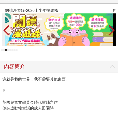
閱讀漫遊錄-2026上半年暢銷榜
飢
內容簡介
這就是我的世界，我不需要其他東西。
♕
英國兒童文學黃金時代壓軸之作
偽裝成動物童話的成人田園詩