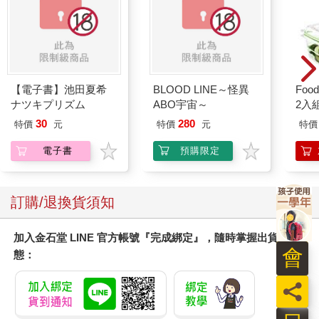
的波光、輕柔的漣漪、水面的氣味、遠處的聲音和溫暖的陽光，
一切包圍著他。他伸出一隻爪子，輕輕劃過水面，彷彿在做一場
漫長又清醒的夢。貼心的好夥伴河鼠，只是穩穩地划著槳，沒打
擾他。
過了半小時左右，河鼠忽然說：「老兄，我真的很喜歡你這身打
扮。總有一天，我也想訂做一套黑絲絨的休閒居家服，等我有錢
【電子書】池田夏希
BLOOD LINE～怪異
Foo
就一定買一套。」
ナツキプリズム
ABO宇宙～
2入
「啊，不好意思，」鼴鼠客氣地說，努力讓自己冷靜下來，「你
30
280
特價
元
特價
元
特價
一定覺得我很沒禮貌，但對我來說這一切都太新奇了。那麼，這
就是……河嗎？」
電子書
預購限定
「是『這條河』。」河鼠糾正他。
「你真的住在河邊嗎？這種生活多麼美妙啊！」
「我可不只是住在河邊，這條河是我的家園、我的夥伴、我的生
訂購/退換貨須知
活，也是我的樂園。」河鼠說。「它不只是我的兄弟姊妹、長輩
和朋友，更是食物來源，（當然）也是洗澡的地方。這就是我的
加入金石堂 LINE 官方帳號『完成綁定』，隨時掌握出貨動
世界，我不需要其他東西。河裡沒有的東西，也不一定值得擁
會
態：
有；它所不知道的事，也不見得值得知道。天啊，我們一起經歷
了多少時光！不管是春夏還是秋冬，這裡每個季節都有樂趣和刺
員
激的事物。二月洪水氾濫時，我的地窖和地下室全泡在一堆不能
喝的水裡，連我最得意的臥室都是渾濁的河水；水位退去後，露