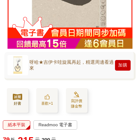
呀哈★吉伊卡哇旋風再起，精選周邊看過
加購
來
寫評價
好書
喜歡+1
賺金幣
紙本平裝
Readmoo 電子書
79
折