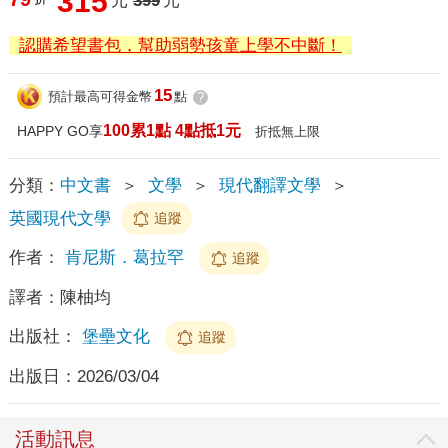
315
元
399
元
認購希望書包，幫助弱勢孩童上學不中斷！
15
預計最高可得金幣
點
?
100累1點 4點抵1元
HAPPY GO享
折抵無上限
分類：
中文書
＞
文學
＞
現代翻譯文學
＞
英國現代文學
追蹤
作者：
肯尼斯．葛拉罕
追蹤
譯者：
陳柚均
出版社：
堡壘文化
追蹤
出版日：
2026/03/04
活動訊息