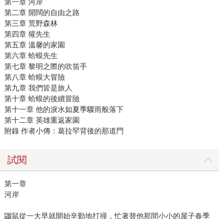
第一章 河岸
第二章 開闊的自由之路
第三章 荒野森林
第四章 獾先生
第五章 溫馨的家園
第六章 蛤蟆先生
第七章 黎明之際的吹笛手
第八章 蛤蟆大冒險
第九章 我們皆是旅人
第十章 蛤蟆的後續冒險
第十一章 他的淚水如夏季驟雨般落下
第十二章 英雄重返家園
附錄 作者小傳：葛拉罕背後的那道門
試閱
第一章
河岸
鼴鼠從一大早就開始辛勤地打掃，忙著替他那間小小的屋子春季