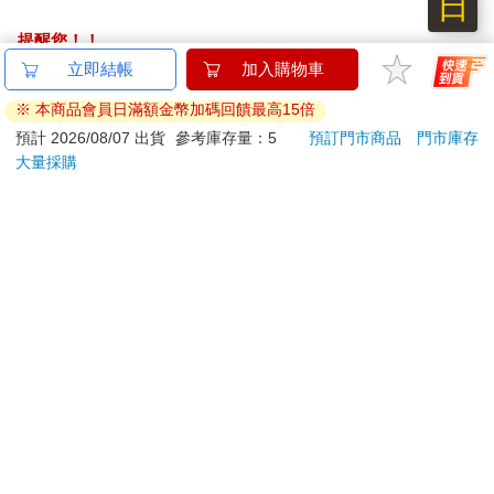
日
出散發著李子蛋糕香味的泥地，燈心草和水草堵塞了河道，我可
以穿著鞋子在大部分河床上閒逛，腳也不會濕掉，去尋找新鮮的
提醒您！！
食物，或是那些粗心乘客從船上掉下來的東西！」
金石堂及銀行均不會請您操作ATM! 如接獲電話要求您前往
「有時候不會覺得無聊嗎？」鼴鼠試探地問道，「這裡就只有你
ATM提款機，請不要聽從指示，以免受騙上當！
和這條河，也沒人可以聊天。」
「沒人可以──好吧，我不該對你太嚴厲，」河鼠寬容地說：「畢
退換貨須知：
竟你是新來的，當然不懂。現在河岸那邊太擠了，很多動物都乾
**提醒您，鑑賞期不等於試用期，退回商品須為全新狀態**
脆搬走。喔，不是的，它現在完全不是以前的樣子了。那些水
依據「消費者保護法」第19條及行政院消費者保護處公告之
獺、翠鳥、小鸊鷉、黑水雞整天都在附近，總是想叫你幫幫忙，
「通訊交易解除權合理例外情事適用準則」，以下商品購買
好像大家沒有自己的正事要辦一樣！」
後，除商品本身有瑕疵外，將不提供7天的猶豫期：
「那邊是什麼地方呢？」鼴鼠揮舞著爪子指向遠處，那片森林把
易於腐敗、保存期限較短或解約時即將逾期。（如：生
河岸一側的濕地襯托得一片漆黑。
「那裡？哦，那只是荒野森林而已，」河鼠簡短地說，「我們這
鮮食品）
些河邊的居民平常很少去那邊。」
依消費者要求所為之客製化給付。（客製化商品）
「他們……那裡的動物友善嗎？」鼴鼠小聲問。
報紙、期刊或雜誌。（含MOOK、外文雜誌）
「嗯……」河鼠回答說，「我想一下，松鼠還不錯。兔子……有
經消費者拆封之影音商品或電腦軟體。
些還行，但兔子這種族群比較複雜。當然還有獾，他住在森林的
非以有形媒介提供之數位內容或一經提供即為完成之線
最深處，你給他再多錢，他也不肯搬離。親愛的老獾！根本沒有
上服務，經消費者事先同意始提供。（如：電子書、電
動物敢惹他，最好別自找麻煩。」他意味深長地補充。
子雜誌、下載版軟體、虛擬商品…等）
「為什麼？誰會去惹他？」
已拆封之個人衛生用品。（如：內衣褲、刮鬍刀、除毛
「嗯……你知道的，那邊也有其他動物，」河鼠語帶遲疑地解