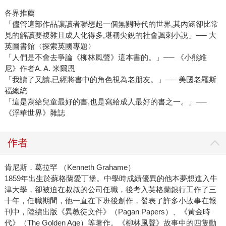
各界推薦
「儘管這部作品讓讀者聯想起一個無關時代的世界,其內涵卻比常
見的解讀要複雜且成人化得多,堪稱尖銳的社會諷刺小說」── 大
英圖書館〈探索英國專題〉
「人們是不會去爭論《柳林風聲》這本書的。」── 《小熊維
尼》作者A. A. 米爾恩
「我讀了又讀,已經將書中的角色視為老朋友。」── 美國老羅斯
福總統
「這是寫給兒童最好的書,也是寫給成人最好的書之一。」──
《浮華世界》雜誌
作者
肯尼斯．葛拉罕 （Kenneth Grahame）
1859年出生於蘇格蘭愛丁堡。中學時成績優異的他本夢想進入牛
津大學，卻被迫在叔叔的公司任職，後考入英格蘭銀行工作了三
十年，任職期間，他一直在下班後創作，發表了許多小故事在報
刊中，陸續出版《異教徒文件》（Pagan Papers）、《黃金時
代》（The Golden Age）等著作。《柳林風聲》故事中的四隻動