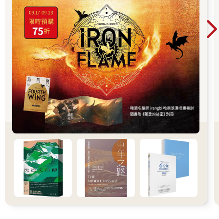
一張小巧的臉龐，像畫框一樣將那張臉框了起來。
那是一張棕色的小臉，還長著鬍鬚。
一張沉穩圓潤的臉龐，眼眸閃爍著一開始吸引他注意的那道光
芒。
小巧又乾淨的耳朵，還有濃密柔順的毛髮。
那正是河鼠！
然後，這兩隻動物站在原地，謹慎地打量對方。
「哈囉，鼴鼠！」河鼠說道。
「哈囉，河鼠！」鼴鼠也回應。
「你想過來這裡坐坐嗎？」河鼠過了一會兒問道。
「喔，你嘴巴上說得倒輕鬆。」鼴鼠用鬧脾氣的口吻說，畢竟他
一點也不熟悉河流及河邊的生活方式。
河鼠沒再多說什麼，只是彎下腰解開一條繩索，拉了幾下就把船
拉過來，然後輕巧地跳上一艘小船。鼴鼠剛才完全沒注意到那艘
船，船身漆成藍色，船艙裡則是白色，大小剛好容得下兩隻小動
物。雖然鼴鼠這時還不太明白那艘小船的真正用途，但第一眼就
愛上它了。
河鼠俐落地划到對岸，把船繫牢，舉起前爪讓鼴鼠扶著下來。
「抓著我這邊！來吧，快點上來！」鼴鼠又驚又喜地發現，自己
竟然真的坐在一艘船的船尾。