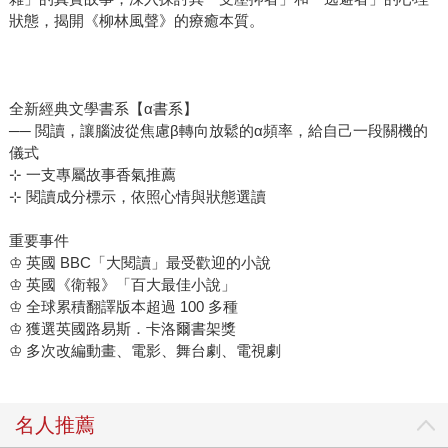
狀態，揭開《柳林風聲》的療癒本質。
全新經典文學書系【α書系】
── 閲讀，讓腦波從焦慮β轉向放鬆的α頻率，給自己一段關機的
儀式
⊹ 一支專屬故事香氣推薦
⊹ 閱讀成分標示，依照心情與狀態選讀
重要事件
♔ 英國 BBC「大閱讀」最受歡迎的小說
♔ 英國《衛報》「百大最佳小說」
♔ 全球累積翻譯版本超過 100 多種
♔ 獲選英國路易斯．卡洛爾書架獎
♔ 多次改編動畫、電影、舞台劇、電視劇
名人推薦