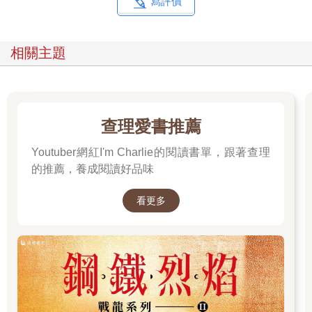
寫評價
河流，那一刻，他感覺幸福極了。他這輩子從未見過河流，這條
河宛如一隻光滑、蜿蜒、充滿活力的動物，一邊追逐嬉戲，一邊
咯咯笑著，發出咕嚕咕嚕的聲音，抓住漂流的東西，又像在笑著
相關主題
似的放開，接著投入新玩伴的懷抱，那些玩伴掙脫後又被水流重
新抓住，反覆玩著這場遊戲。
一切都在搖晃、顫動，閃爍著點點光芒、微微閃耀的光輝、水花
四濺，還有沙沙的聲響、潺潺流水的低語、清脆的鳴叫，和冒出
啵啵氣泡的聲音。鼴鼠看得入神，彷彿中了魔法般沉浸其中。他
查理愛書推薦
沿著河岸輕快地奔跑，就像小時候緊跟著一位講述精彩故事、讓
Youtuber網紅I'm Charlie的閱讀書單，跟著查理
他著迷的大人；當他終於感到疲倦時，便坐在河岸旁，潺潺河水
向他不停地講述著世上最美妙的故事，而那些從地心深處傳來的
的推薦，養成閱讀好品味
故事，最終要講給那永不知足的廣闊大海聽。
鼴鼠坐在草地上，望向對岸，只見靠近水邊、略高於水位的河岸
看更多
上，有一個黑洞，吸引了他的目光。他不禁開始想像，對一隻生
活簡樸、又偏愛河畔精緻小屋的動物來說，這會是多麼舒適愜意
的家，不僅遠離洪水氾濫，也遠離喧囂塵世。當他凝視著那黑
洞，裡頭似乎閃爍著一道明亮的小光點，忽明忽滅，接著又像顆
小星星般閃爍。但在這種地方，怎麼可能會有星星呢？而且，那
光點太亮、又太小，也不像螢火蟲。當他繼續盯著看時，那個光
點眨了一下，彷彿是一隻眼睛，接著，那隻眼睛周圍慢慢浮現出