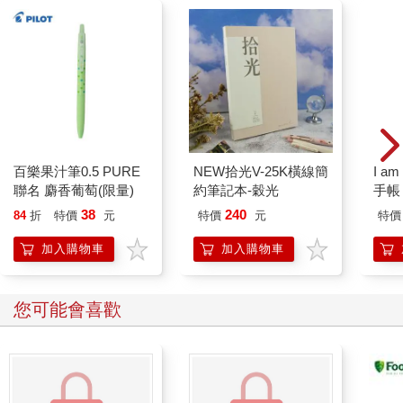
最好還是別做了。這樣吧！如果你今天上午沒安排計畫，不如我
們一起順流而下，享受這一整天的時光吧？」
鼴鼠開心地晃著腳趾，心滿意足地深吸一口氣，幸福地往後一
躺，陷進柔軟的靠墊裡。「這一天真是太棒了！我們馬上出發
吧！」
「別急，等我一下！」河鼠說，把纜繩穿進停泊處的鐵環，轉身
爬進上方的洞穴。過了一會兒，他搖搖晃晃地走出來，手上提著
一個裝得滿滿的藤編野餐籃。
百樂果汁筆0.5 PURE
NEW拾光V-25K橫線簡
I a
「這個就放在你腳邊吧。」他一邊對鼴鼠說，一邊把籃子遞進船
聯名 麝香葡萄(限量)
約筆記本-穀光
手帳
裡，接著解開船繩，再次握起槳。
38
240
「這裡面有什麼？」鼴鼠忍不住想問，興奮得坐立難安。
84
折
特價
元
特價
元
特價
「裡面有冷雞肉，」河鼠簡短地答道，「還有醃牛舌、火腿、鹽
加入購物車
加入購物車
醃牛肉、醃小黃瓜、沙拉、法式小圓麵包、水芹菜三明治、肉
醬、薑汁汽水、檸檬水、蘇打水……」
「哦，等一下、等一下！」鼴鼠驚呼，興奮得不得了，「這也太
您可能會喜歡
豐盛了吧！」
「你真的這麼覺得嗎？」河鼠一臉認真地問。「我每次短途小旅
行都會帶著這些食物，但其他動物總說我非常小氣，準備得差點
不夠用呢。」
鼴鼠一句話也沒聽進去，完全沉浸在即將展開的新生活裡。閃爍