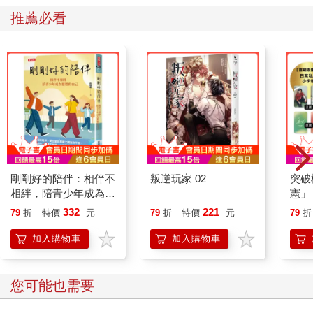
「這一天真是太棒了！」他說。河鼠推開船，再次拿起槳。「你
推薦必看
知道嗎？我這輩子從來沒坐過船。」
「什麼！」河鼠大叫，嘴巴都快合不起來了，「你從沒搭過船？
你竟然從沒……我真是……那你以前到底都在做什麼啊？」
「這件事真的有那麼棒嗎？」鼴鼠有點不好意思地問，雖然他心
裡早就被說服了。他靠在椅背上，看著那些坐墊、船槳、槳架，
還有那些讓人著迷的配備，感覺船身隨著水波輕輕晃動著。
「棒？這可是人生中唯一值得做的事啊，」河鼠一邊向前划槳，
一邊一臉認真地說。「相信我，年輕的朋友，這世上沒有，真的
沒有，比在船上自在閒晃更值得做的事了。就這麼在船上自在閒
晃，」他陶醉地繼續說，「在船上……自在……閒晃。在船
上……」
剛剛好的陪伴：相伴不
叛逆玩家 02
突破
「河鼠，小心前面！」鼴鼠突然大喊。
相絆，陪青少年成為想
憲」
可惜太遲了。小船直接一頭撞上河岸，那位夢想家、那位愉悅的
要的自己
台灣
332
221
79
折
特價
元
79
折
特價
元
79
折
槳手，整個人仰面躺在船底，雙腳朝天。
持與
「不論是在船裡，或是和船一起漂著，」河鼠笑容滿面地爬起
「日
加入購物車
加入購物車
來，依舊鎮定地接著說，「在船裡、在船外，都沒關係。因為
啊，什麼事好像都不再重要了，這就是它迷人的地方。不管你是
要離開，還是不離開，不管你是否抵達目的地，或者去了其他地
您可能也需要
方，或者你根本哪裡都沒去成。你總是忙忙碌碌，卻又沒做什麼
正事；當你做完一件事，總還有其他事等著你，你想做就做，但