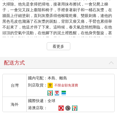
大掃除。他先是拿掃把掃地，接著用抹布擦拭，一會兒爬上梯
子，一會兒又踩上臺階和椅子，手裡拿著刷子和一桶石灰漿，在
牆面上仔細塗刷，直到灰塵弄得他喉嚨乾癢、雙眼刺痛，連他的
黑色毛皮也濺滿了石灰漿的斑點，背部又痠又痛，手臂也累得舉
不起來了，他這才停了下來。這時候，春天氣息悄然降臨，在他
頭頂的空氣中流動，在他腳下的泥土裡甦醒，在他身旁盤旋，甚
至穿透他那陰暗簡樸的小屋，帶來一種神聖的躁動與渴望，難怪
他會突然把刷子往地上一扔，喊著：「煩死了！」、「哎
看更多
呀！」，還補上一句：「什麼鬼春季大掃除啊！」話一說完，鼴
鼠轉身奪門而出，連外套都忘了穿上。他感覺到頭頂有股無法抗
拒的力量，正急切地呼喚著他，他便鑽進那條陡峭的小隧道。對
配送方式
他來說，那條小隧道，就像是其他動物家前的碎石車道，只是他
們的家更接近陽光與空氣。於是，他用爪子刮呀、抓呀、挖呀、
國內宅配：本島、離島
扒呀，接著又扒又挖又抓又刮，用他那一對小爪子忙碌地開路，
嘴裡還喃喃自語：「就快到了！就快到了！」終於，噗的一聲，
到店取貨：
台灣
不限金額免運費
他的鼻尖鑽出地面，陽光迎面灑來，身體一下子滾進一片溫暖柔
軟的大草原上。
國際快遞：全球
「真是太棒了！」鼴鼠自言自語地說，「這比粉刷牆面有趣多
海外
了！」暖暖的陽光照在他的毛皮上，輕柔的微風吹拂他微微發燙
港澳店取：
的額頭。他走出隱居已久的地底生活，此刻聽見鳥兒快樂的歌