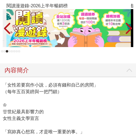
閱讀漫遊錄-2026上半年暢銷榜
飢
內容簡介
「女性若要寫作小說，必須有錢和自己的房間」
（每年五百英鎊與一把門鎖）
♔
廿世紀最具影響力的
女性主義文學宣言
「寫妳真心想寫，才是唯一重要的事。」