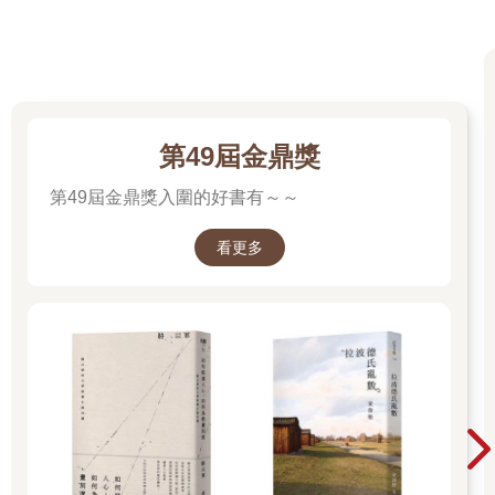
一兩個禮拜前的晴朗十月天，我（各位可以叫我瑪麗．貝頓、瑪
麗．賽頓、瑪麗．卡麥可或是任何您喜歡的名字──什麼名字並不
是很重要）坐在河畔，陷入了沉思。剛剛說的肩頭重擔，也就是
「女性和小說」這個會激起各種偏見和情緒的題目，壓得我抬不
起頭來。左右兩旁的不知名灌木叢，金黃與熾紅相互輝映，光燦
第49屆金鼎獎
鮮明，宛如被火舌灼燒過般閃亮。對岸的楊柳長年垂泣著輓歌，
髮絲般的枝條披落肩頭。河面隨心所欲投映了天光、橋樑和火紅
第49屆金鼎獎入圍的好書有～～
的樹木，大學生划槳，河面倒影被輕舟劃破，但隨即又聚攏在了
一塊，仿若無人曾經到訪。在這裡，人們會忘了時間的流逝，逕
看更多
自沉浸於思緒中。思緒，這個名詞有點太過高高在上了，太過矯
情，如千絲萬縷般垂入河水之中，在水草與倒影間輕輕搖擺，分
秒不歇，任由河水將其托舉、淹沒，直到……你知道的，那微微
地一拽，一個念頭忽然閃現在線頭，正小心翼翼地拉扯，輕輕巧
巧地放下？哎呀，我這躺在草地上的思緒，看起來真是無足輕重
又渺小啊，就像是被漁夫拋回池裡的小魚，待來日長大，足夠肥
美後才值得被烹飪品嚐。現在呢，我不打算用這小小的思緒叨擾
你們，但若你用心聆聽我接下來所說的話，說不定能自己找出那
個微小念頭。
不過，這個思緒再怎麼渺小，終究少不了它與生俱來的神祕感，