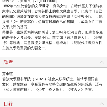
維吉尼亞．吳爾芙（Virginia Woolf）
1882年出生於倫敦的文學世家，身為女性，在時代壓力下僅能在
家中以父親萊斯利．史蒂芬爵士的龐大藏書自學。代表作《自己
的房間》源於她在劍橋大學女校的演講主題「女性與小說」，她
提出「女性若要寫作，必須有錢和自己的房間」，成為女性主義
文學批評的基石。
吳爾芙一生深受精神疾病所苦，於1941年投河自盡。但豐富多產
的創作不乏各部長、短篇小說、散文如《戴洛維夫人》、《燈塔
行》等經典，其意識流文學風格，也成為廿世紀現代主義與女性
主義文學最重要的先驅之一。
譯者
蕭季瑄
倫敦大學亞非學院（SOAS）社會人類學碩士。鍾情學習語言、
文化，熱愛旅遊，享受置身異地時交融的陌生感與熟悉感。譯有
《私人圖書館員》、《少年小樹之歌》、《被害人》等書。
目錄