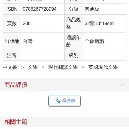
偏見一一攤在所有人面前之後，各位終將發現，金錢和房間，確
ISBN
9786267728994
分級
普通級
實不止和女性有些關係，同時也和小說有所關聯。無論如何，遇
到這種備受爭議的主題（只要扯上性別，爭議就不會少）實在很
商品規
頁數
208
32開13*19cm
難指望說出什麼絕對的道理。不管心懷怎樣的真知灼見，一個人
格
所能做的，也只是談一談自己的想法從何而來罷了。
適讀年
出版地
台灣
全齡適讀
此外，演說者所能做的，不過是讓聽眾在察覺講者的侷限、偏見
齡
與光怪陸離之特徵後，自行理出自己的結論。這裡所指的小說，
注音
級別
或許比事實更能蘊含真相。所以說，在此我將運用小說家的所有
自由與特權，和各位分享一下我來到此地的兩天前發生的一個故
中文書
＞
文學
＞
現代翻譯文學
＞
英國現代文學
事。用以說明一下各位交付予我的這道難題，是何等沉重的肩頭
擔子，我是如何埋頭苦思、分秒不忘。不必多說吧？各位也知道
我以下的言論僅是虛構一場，牛橋大學純屬杜撰、弗南學院也不
商品評價
例外，而「我」這個字，只是為了一個不存在的人所設的便利代
名詞罷了。
寫評價
謊言將從我口中傾瀉而出，但其中或許夾雜著幾縷真相；至於這
些真言，就請各位自行抽絲剝繭而出，是否值得收藏呢，也請各
位自己判斷了。如果毫無價值，那就直接扔進字紙簍，忘得一乾
相關主題
二淨吧。