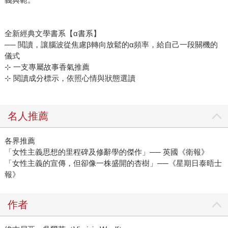
全新經典文學書系【α書系】
── 閲讀，讓腦波從焦慮β轉向放鬆的α頻率，給自己一段關機的
儀式
⊹ 一支專屬故事香氣推薦
⊹ 閱讀成分標示，依照心情與狀態選讀
名人推薦
各界推薦
「女性主義思想的里程碑及修辭學的傑作」── 英國《衛報》
「女性主義的宣傳，但卻像一株盛開的杏樹」──《星期日泰晤士
報》
作者