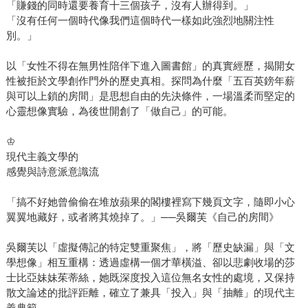
「賺錢的同時還要養育十三個孩子，沒有人辦得到。」
「沒有任何一個時代像我們這個時代一樣如此強烈地關注性
別。」
以「女性不得在無男性陪伴下進入圖書館」的真實經歷，揭開女
性被拒於文學創作門外的歷史真相。探問為什麼「五百英鎊年薪
與可以上鎖的房間」是思想自由的先決條件，一場溫柔而堅定的
心靈想像實驗，為後世開創了「做自己」的可能。
♔
現代主義文學的
感覺與詩意派意識流
「搞不好她曾偷偷在堆放蘋果的閣樓裡寫下幾頁文字，隨即小心
翼翼地藏好，或者將其燒掉了。」──吳爾芙《自己的房間》
吳爾芙以「虛擬傳記的特定雙重聚焦」，將「歷史缺漏」與「文
學想像」相互重構：透過虛構一個才華橫溢、卻以悲劇收場的莎
士比亞妹妹茱蒂絲，她既深度投入這位無名女性的處境，又保持
散文論述的批評距離，確立了兼具「投入」與「抽離」的現代主
義典範。