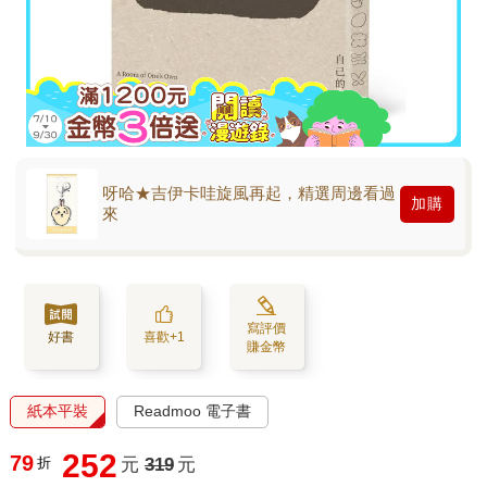
呀哈★吉伊卡哇旋風再起，精選周邊看過
加購
來
寫評價
好書
喜歡+1
賺金幣
紙本平裝
Readmoo 電子書
252
79
折
元
319
元