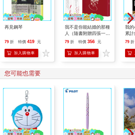
說。然而，在我的記憶中，這本小說的文體矯揉造作，模仿了十
八世紀的風格，成為一大敗筆（除非薩克萊本就熟稔十八世紀的
文體）。這時就得親眼目睹手稿，才能查證此事了，看看他之所
以改寫，是為了整體的風格還是有其意義。話雖如此，這時就得
再見鋼琴
我不是你能結婚的那種
我的
思考何謂風格、何謂意義了，而這個問題，才想到這點，我已經
人（隨書附贈四張一組
累計
走到圖書館門口了。我肯定打開了門，因為一名守護天使驟然出
詩卡書籤）
冊！
419
356
現，擋住了前方的入口，但這名天使身上披的是漆黑的長袍，而
79
折
特價
元
79
折
特價
元
79
折
才新
不是雪白的羽翼，還露出了不贊同的神情。這位白髮蒼蒼、客氣
新長
加入購物車
加入購物車
的老先生揮揮手請我離開，語帶歉意的低沉嗓音表示，若沒有學
×心
院的院士陪同或是推薦函，女性是不允許進入圖書館的。
魘）
一間圖書館遭到一個女人的咒罵，對這著名的圖書館來說，根本
您可能也需要
不值得一提。它崇高神聖又冷靜自若，將一切瑰寶安全地囊括於
腹中，沾沾自喜地熟睡著，要我說嘛，就永遠不要醒來吧！我怒
氣沖沖地走下台階時，暗自發誓自己永遠不會喚醒館內回音，也
永遠不會再要求它的款待。距離午餐還有一個小時，這時該做些
什麼好呢？在草地上蹓躂？在河邊坐一下？這是個明媚的秋日早
晨，樹葉們窸窣落下，替大地鋪上一塊紅地毯，這兩件事做起來
都不費力。但這時，一陣樂音竄入了我耳中。聽起來像是一場儀
式或典禮。經過小教堂門口時，我便聽見了管風琴激烈抗辯的聲
音。一片祥和中，基督教就連哀歌聽起來都像是在緬懷憂傷，而
非流露傷痛，就連古老管風琴的低鳴聲似乎也沉浸在寧靜間。我