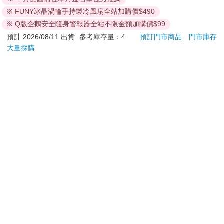
平煎鍋30cm
Stori
999
500
56
折
特價
元
51
折
特價
元
9
折
小心堆砌起來。接著，畫師們帶來了他們為窗戶製作的彩繪玻
Hoor
※ FUNY冰晶渦輪手持製冷風扇全站加購價$490
璃，石匠們則在那屋頂上忙碌了數個世紀，手持油灰與水泥、鏟
加入購物車
加入購物車
※ Q版企鵝安全隨身警報器全站不限金額加購價$99
子與瓦刀辛勤地工作著。每個禮拜六，固定會有人從皮製手提包
預計 2026/08/11 出貨
參考庫存量：4
預訂門市商品
門市庫存
內倒出金幣銀錢，塞進他們年邁的拳頭裡，應該足夠他們喝一晚
大量採購
的啤酒和玩九柱戲 。我覺得呢，這些金錢銀幣應該是源源不絕地
訂購/退換貨須知
注入這一處院落，如此才有用不完的大石，不停歇的石匠賣力夷
平、挖渠和開鑿。那是個信仰的時代，人們慷慨地灑下金錢，將
這些石塊搭建成扎實的根基，拔地而起後，國王皇后和貴族再次
加入金石堂 LINE 官方帳號『完成綁定』，隨時掌握出貨動
動用財庫內的大筆資產，確保聖歌傳唱不止，學者們誨人不倦。
態：
領地分封出去，賦稅已繳納。當信仰的時代讓道給了理性的時代
後，金銀錢財依舊川流不息，此時有了獎學金制度，也有了講師
職位，不過呢，這些錢財不再出自國王的金庫，而是商賈與工業
家的財櫃。換句話說，這些透過工業躋身為富商的人自願慷慨解
囊，在大學設置了更多教授及講師職位，畢竟他們擁有的本事，
提醒您！！
全是在大學裡學到的。如今的圖書館、實驗室和天文台中，那些
陳列於玻璃架上的華麗設備、昂貴而精密的儀器，便矗立在數百
金石堂及銀行均不會請您操作ATM! 如接獲電話要求您前往
年前青草搖曳、豬隻掘食之處。我漫步在這座庭院中，腳底下的
ATM提款機，請不要聽從指示，以免受騙上當！
金銀根基肯定足夠深，人行道穩固地鋪設在野草上。幾位頭上頂
退換貨須知：
著托盤的男士忙碌地穿梭於一座又一座樓梯間。鮮豔的花朵在窗
**提醒您，鑑賞期不等於試用期，退回商品須為全新狀態**
台花箱中綻放。房間裡傳來留聲機的旋律。這時不可能不做些反