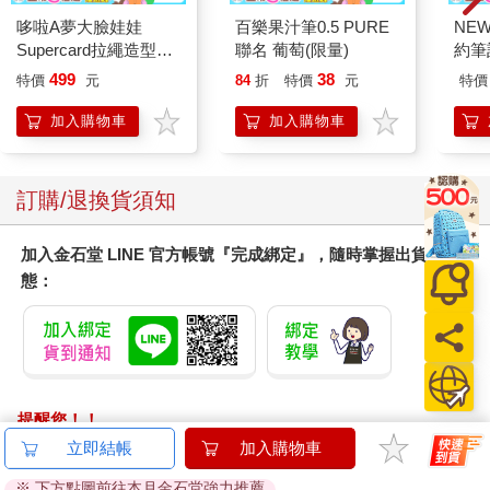
不想、也沒有權利進去，這次搞不好換成教堂司事攔住我，要求
哆啦A夢大臉娃娃
百樂果汁筆0.5 PURE
NE
出示受洗證明，或是主任牧師的推薦信之類的。反正，教堂的壯
Supercard拉繩造型悠
聯名 葡萄(限量)
約筆
麗外觀通常不會輸給內部。而且，光是看著這群信徒聚集在一
遊卡【受託代銷】
499
38
特價
元
84
折
特價
元
特價
起，依序進入而後又魚貫出來，像蜜蜂簇擁在蜂巢口般在小教堂
門口熙來攘往，就已經足夠有趣了。很多人頭戴學士帽、身穿學
加入購物車
加入購物車
士袍；有些人的肩上裝飾著一小簇毛皮；有些人則是坐在巴斯輪
椅 內由人推進；還有一些人，雖然還未過中年，卻已乾癟到顯得
奇形怪狀，不禁讓人想到水族館裡那些大螃蟹和螯蝦，步步艱辛
您可能會喜歡
地邁過沙地。我倚靠在牆上，覺得這所大學還真像個聖殿，專門
保存些要是放到河岸街 的人行道上自生自滅，肯定很快就會消殞
的珍稀寶物。這會我想到了老牧師、老教授們的故事，但還來不
及壯膽吹口哨（以前據說只要一聽見哨音，老教授就會拔腿狂
奔）這群德高望重的學者們就進門去了。徒留教堂的外牆矗立原
地。各位很清楚，那高聳的圓頂和尖塔，宛如揚帆啟航後未曾靠
岸的船隻，夜幕低垂後亮起點點燈火，自幾哩之外的山丘亦能清
楚看見。很久以前，這處草地平整的院落，加上宏偉的建築和小
教堂，想必都是一大片的沼澤地，只見野草隨風搖擺，野豬伸長
著鼻子覓食。我想，那時肯定需要借助一大批的馬匹牛隻，從遙
【KINYO】Penna系
2026第12屆希望書包
Blue
立即結帳
加入購物車
遠的異國將一車又一車的巨石載運過來，然後，藉著無窮無盡的
列-輕量高效導熱不沾
組／文具組
Other
勞力，那些我此刻正站在其陰影下的灰色石塊，被一塊又一塊地
※ 下方點圖前往本月金石堂強力推薦