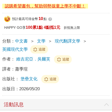
認購希望書包，幫助弱勢孩童上學不中斷！
10
預計最高可得金幣
點
?
100累1點 4點抵1元
HAPPY GO享
折抵無上限
分類：
中文書
＞
文學
＞
現代翻譯文學
＞
英國現代文學
追蹤
作者：
維吉尼亞．吳爾芙
追蹤
譯者：
蕭季瑄
出版社：
堡壘文化
追蹤
出版日：
2026/05/20
活動訊息