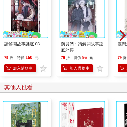
長假重遊牛橋的舊文章的零散記憶竄入腦中，令我想到了查爾
斯．蘭姆，有一次薩克萊把蘭姆的信往額頭上一按，脫口呼喊：
「聖人查爾斯啊！」確實，在先人們之中（我想到誰就講誰），
蘭姆是最友善的一位，遇到他就會令人想要這麼問：「快告訴
我，你是怎麼寫出那些文章的呀？」因為在我看來嘛，連麥克
斯．畢爾博姆，都會被他的文章比下去。畢爾邦的作品看似完
美，但狂野無邊的想像力如電光石火般將天賦才情劈砍於字裡行
請解開故事謎底 03
演員們：請解開故事謎
臺灣
間，留下了裂痕，即便如此微瑕也如詩般璀璨閃亮。大概一百多
底外傳
年前，蘭姆來到牛橋。他肯定寫過一篇文章，標題我想不起來
150
95
79
折
特價
元
79
折
特價
元
79
折
了，卻是關於他在牛橋見過的一份約翰．彌爾頓詩文手稿。可能
是〈利西達斯〉（Lycidas）吧，蘭姆提到，這首詩所用的文字說
加入購物車
加入購物車
不定和當今我們看到的截然不同，對此他大為震驚。在他看來，
彌爾頓改動了詩裡的用字遣詞，無非是種褻瀆。於是我開始回想
自己記憶中的〈利西達斯〉，自得其樂地猜測彌爾頓究竟改了哪
其他人也看
些字，以及改動的原因。就在這個當下，我忽然想到，當年蘭姆
看到的那份手稿，現正距離我才幾百碼而已不是嗎，如此不就可
以追隨蘭姆的腳步，穿過方院抵達那間藏著此等寶藏的著名圖書
館了嗎？而且，就在我付諸行動的同時，還想到薩克萊的《艾斯
蒙》（The History of Henry Esmond）手稿，也是收藏在這間大
名鼎鼎的圖書館內。評論家常說《艾斯蒙》是薩克萊最完美的小