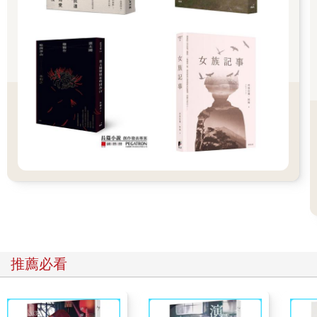
一放回腦海中，便變得既重要又令人亢奮，時而跳耀、時而下
沉，左捲右竄，翻騰起洶湧的念頭，一刻也不得平息。於是我疾
步走過草地。就在這時，一名男子的身影猛地出現，攔住了我的
去路。一開始我並沒有發現有個身著燕尾服和晚禮服襯衫的古怪
男子在對我比手畫腳，且筆直朝我衝過來，臉上的表情既驚恐又
憤慨。此時我仰賴的幫助是直覺，而非理智，眼前這人是位儀仗
官，而我呢，是個女人。這裡是一片草坪，一條步道，只有院士
和學者獲准進入此處，而我該走的，是那條碎石路。這想法頃刻
之間就湧上了我的腦海。我雙腳一離開步道，那位儀仗官就放下
了揮舞的雙臂，臉上表情也回覆了慣常的平靜。雖說步道走起來
比碎石路舒服，但走哪條路其實無所謂。對於這些不知道是哪間
學院的院士和學者，我唯一的不滿只有，他們為了保護這片連續
修整了三百多年的草坪，竟嚇得我的小魚們都躲起來了。
我究竟為何如此大膽侵門踏戶呢？現在完全想不起來了。當時我
感到一股祥和之氣，好像一朵白雲般自天堂垂降而下，假使世界
上真有這種安詳氣息，那肯定是在晴朗的十月早晨，吹拂於牛橋
大學的庭園校院之中。悠遊漫步於多所學院間，穿行過古老的廳
推薦必看
堂，當下的坎坷之感似乎都被撫平了。身軀彷彿存在於一個神奇
的玻璃櫥櫃裡頭，沒有任何聲響能穿透其中，至於心靈嘛，則是
完全擺脫了任何現實的桎梏（除非又擅自亂踩草坪），恣意遨
遊，自由進入當下平和的冥思之中。好巧不巧，此時有幾篇關於