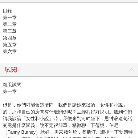
目錄
第一章
第二章
第三章
第四章
第五章
第六章
試閱
精采試閱
第一章
但是，你們可能會這麼問，我們是請妳來談論「女性和小說」
的，那和自己的房間有什麼關係呢？且聽我好好說明。聽到你們
請我談論「女性和小說」時，我便來到河畔坐下，思忖著這句話
究竟是什麼涵義。說不定很簡單，稍微聊一下范妮．伯尼
（Fanny Burney）就好，再來幾句珍．奧斯汀、讚揚一下勃朗特