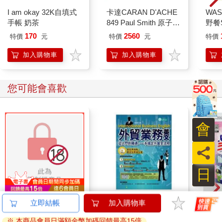
不想、也沒有權利進去，這次搞不好換成教堂司事攔住我，要求
I am okay 32K自填式
卡達CARAN D'ACHE
WAS
出示受洗證明，或是主任牧師的推薦信之類的。反正，教堂的壯
手帳 奶茶
849 Paul Smith 原子筆
野餐S
麗外觀通常不會輸給內部。而且，光是看著這群信徒聚集在一
ED.5 條紋黑
辣椒
170
2560
特價
元
特價
元
特價
起，依序進入而後又魚貫出來，像蜜蜂簇擁在蜂巢口般在小教堂
門口熙來攘往，就已經足夠有趣了。很多人頭戴學士帽、身穿學
加入購物車
加入購物車
士袍；有些人的肩上裝飾著一小簇毛皮；有些人則是坐在巴斯輪
椅 內由人推進；還有一些人，雖然還未過中年，卻已乾癟到顯得
奇形怪狀，不禁讓人想到水族館裡那些大螃蟹和螯蝦，步步艱辛
您可能會喜歡
地邁過沙地。我倚靠在牆上，覺得這所大學還真像個聖殿，專門
保存些要是放到河岸街 的人行道上自生自滅，肯定很快就會消殞
的珍稀寶物。這會我想到了老牧師、老教授們的故事，但還來不
會
及壯膽吹口哨（以前據說只要一聽見哨音，老教授就會拔腿狂
奔）這群德高望重的學者們就進門去了。徒留教堂的外牆矗立原
員
地。各位很清楚，那高聳的圓頂和尖塔，宛如揚帆啟航後未曾靠
岸的船隻，夜幕低垂後亮起點點燈火，自幾哩之外的山丘亦能清
日
楚看見。很久以前，這處草地平整的院落，加上宏偉的建築和小
教堂，想必都是一大片的沼澤地，只見野草隨風搖擺，野豬伸長
著鼻子覓食。我想，那時肯定需要借助一大批的馬匹牛隻，從遙
連同慾望澈底吞噬你
【電子書】外貿業務英
韓國S
立即結帳
加入購物車
遠的異國將一車又一車的巨石載運過來，然後，藉著無窮無盡的
（全）【特裝版】
文：從入門到精通，一
山鬼
勞力，那些我此刻正站在其陰影下的灰色石塊，被一塊又一塊地
※ 本商品會員日滿額金幣加碼回饋最高15倍