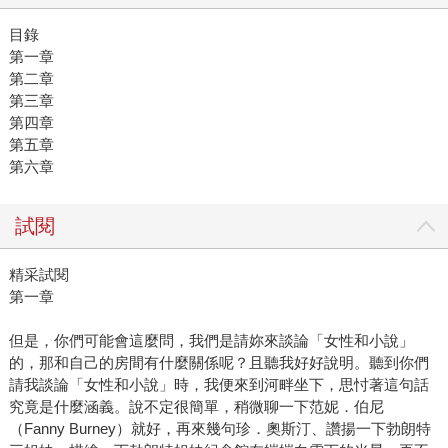
目錄
第一章
第二章
第三章
第四章
第五章
第六章
試閱
精采試閱
第一章
但是，你們可能會這麼問，我們是請妳來談論「女性和小說」
的，那和自己的房間有什麼關係呢？且聽我好好說明。聽到你們
請我談論「女性和小說」時，我便來到河畔坐下，思忖著這句話
究竟是什麼涵義。說不定很簡單，稍微聊一下范妮．伯尼
（Fanny Burney）就好，再來幾句珍．奧斯汀、讚揚一下勃朗特