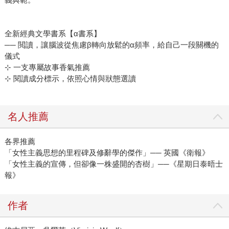
全新經典文學書系【α書系】
── 閲讀，讓腦波從焦慮β轉向放鬆的α頻率，給自己一段關機的
儀式
⊹ 一支專屬故事香氣推薦
⊹ 閱讀成分標示，依照心情與狀態選讀
名人推薦
各界推薦
「女性主義思想的里程碑及修辭學的傑作」── 英國《衛報》
「女性主義的宣傳，但卻像一株盛開的杏樹」──《星期日泰晤士
報》
作者