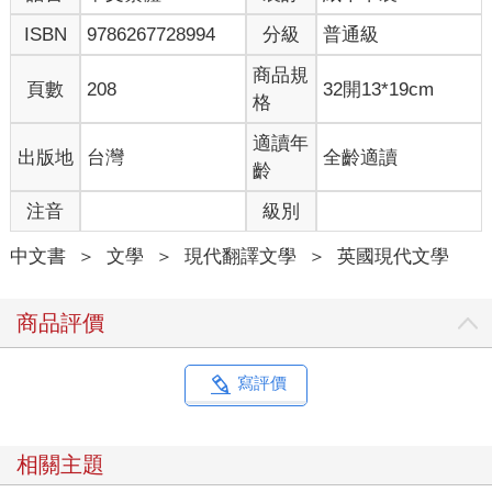
偏見一一攤在所有人面前之後，各位終將發現，金錢和房間，確
ISBN
9786267728994
分級
普通級
實不止和女性有些關係，同時也和小說有所關聯。無論如何，遇
到這種備受爭議的主題（只要扯上性別，爭議就不會少）實在很
商品規
頁數
208
32開13*19cm
難指望說出什麼絕對的道理。不管心懷怎樣的真知灼見，一個人
格
所能做的，也只是談一談自己的想法從何而來罷了。
適讀年
出版地
台灣
全齡適讀
此外，演說者所能做的，不過是讓聽眾在察覺講者的侷限、偏見
齡
與光怪陸離之特徵後，自行理出自己的結論。這裡所指的小說，
注音
級別
或許比事實更能蘊含真相。所以說，在此我將運用小說家的所有
自由與特權，和各位分享一下我來到此地的兩天前發生的一個故
中文書
＞
文學
＞
現代翻譯文學
＞
英國現代文學
事。用以說明一下各位交付予我的這道難題，是何等沉重的肩頭
擔子，我是如何埋頭苦思、分秒不忘。不必多說吧？各位也知道
我以下的言論僅是虛構一場，牛橋大學純屬杜撰、弗南學院也不
商品評價
例外，而「我」這個字，只是為了一個不存在的人所設的便利代
名詞罷了。
寫評價
謊言將從我口中傾瀉而出，但其中或許夾雜著幾縷真相；至於這
些真言，就請各位自行抽絲剝繭而出，是否值得收藏呢，也請各
位自己判斷了。如果毫無價值，那就直接扔進字紙簍，忘得一乾
相關主題
二淨吧。