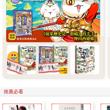
一放回腦海中，便變得既重要又令人亢奮，時而跳耀、時而下
沉，左捲右竄，翻騰起洶湧的念頭，一刻也不得平息。於是我疾
步走過草地。就在這時，一名男子的身影猛地出現，攔住了我的
去路。一開始我並沒有發現有個身著燕尾服和晚禮服襯衫的古怪
男子在對我比手畫腳，且筆直朝我衝過來，臉上的表情既驚恐又
憤慨。此時我仰賴的幫助是直覺，而非理智，眼前這人是位儀仗
官，而我呢，是個女人。這裡是一片草坪，一條步道，只有院士
和學者獲准進入此處，而我該走的，是那條碎石路。這想法頃刻
之間就湧上了我的腦海。我雙腳一離開步道，那位儀仗官就放下
了揮舞的雙臂，臉上表情也回覆了慣常的平靜。雖說步道走起來
比碎石路舒服，但走哪條路其實無所謂。對於這些不知道是哪間
學院的院士和學者，我唯一的不滿只有，他們為了保護這片連續
修整了三百多年的草坪，竟嚇得我的小魚們都躲起來了。
我究竟為何如此大膽侵門踏戶呢？現在完全想不起來了。當時我
感到一股祥和之氣，好像一朵白雲般自天堂垂降而下，假使世界
上真有這種安詳氣息，那肯定是在晴朗的十月早晨，吹拂於牛橋
大學的庭園校院之中。悠遊漫步於多所學院間，穿行過古老的廳
推薦必看
堂，當下的坎坷之感似乎都被撫平了。身軀彷彿存在於一個神奇
的玻璃櫥櫃裡頭，沒有任何聲響能穿透其中，至於心靈嘛，則是
完全擺脫了任何現實的桎梏（除非又擅自亂踩草坪），恣意遨
遊，自由進入當下平和的冥思之中。好巧不巧，此時有幾篇關於