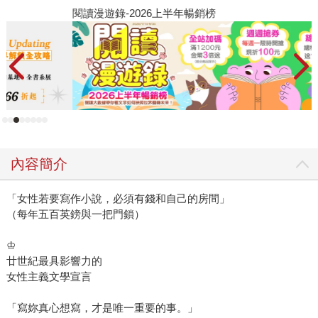
閱讀漫遊錄-2026上半年暢銷榜
飢
內容簡介
「女性若要寫作小說，必須有錢和自己的房間」
（每年五百英鎊與一把門鎖）
♔
廿世紀最具影響力的
女性主義文學宣言
「寫妳真心想寫，才是唯一重要的事。」