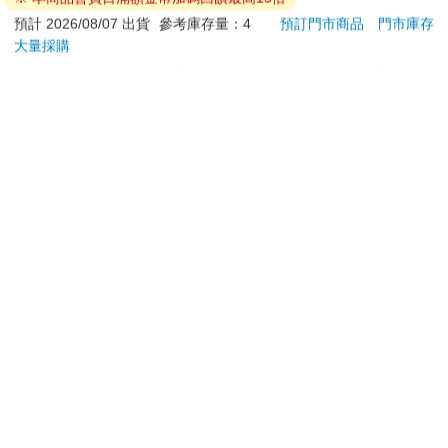
本搞定外貿全流程【有
450
580
266
特價
元
7
折
特價
元
59
折
小心堆砌起來。接著，畫師們帶來了他們為窗戶製作的彩繪玻
聲】
預計 2026/08/07 出貨
參考庫存量：4
預訂門市商品
門市庫存
璃，石匠們則在那屋頂上忙碌了數個世紀，手持油灰與水泥、鏟
大量採購
上市通知我
電子書
子與瓦刀辛勤地工作著。每個禮拜六，固定會有人從皮製手提包
內倒出金幣銀錢，塞進他們年邁的拳頭裡，應該足夠他們喝一晚
的啤酒和玩九柱戲 。我覺得呢，這些金錢銀幣應該是源源不絕地
訂購/退換貨須知
注入這一處院落，如此才有用不完的大石，不停歇的石匠賣力夷
平、挖渠和開鑿。那是個信仰的時代，人們慷慨地灑下金錢，將
這些石塊搭建成扎實的根基，拔地而起後，國王皇后和貴族再次
加入金石堂 LINE 官方帳號『完成綁定』，隨時掌握出貨動
動用財庫內的大筆資產，確保聖歌傳唱不止，學者們誨人不倦。
態：
領地分封出去，賦稅已繳納。當信仰的時代讓道給了理性的時代
後，金銀錢財依舊川流不息，此時有了獎學金制度，也有了講師
職位，不過呢，這些錢財不再出自國王的金庫，而是商賈與工業
家的財櫃。換句話說，這些透過工業躋身為富商的人自願慷慨解
囊，在大學設置了更多教授及講師職位，畢竟他們擁有的本事，
提醒您！！
全是在大學裡學到的。如今的圖書館、實驗室和天文台中，那些
陳列於玻璃架上的華麗設備、昂貴而精密的儀器，便矗立在數百
金石堂及銀行均不會請您操作ATM! 如接獲電話要求您前往
年前青草搖曳、豬隻掘食之處。我漫步在這座庭院中，腳底下的
ATM提款機，請不要聽從指示，以免受騙上當！
金銀根基肯定足夠深，人行道穩固地鋪設在野草上。幾位頭上頂
退換貨須知：
著托盤的男士忙碌地穿梭於一座又一座樓梯間。鮮豔的花朵在窗
**提醒您，鑑賞期不等於試用期，退回商品須為全新狀態**
台花箱中綻放。房間裡傳來留聲機的旋律。這時不可能不做些反