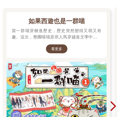
一兩個禮拜前的晴朗十月天，我（各位可以叫我瑪麗．貝頓、瑪
麗．賽頓、瑪麗．卡麥可或是任何您喜歡的名字──什麼名字並不
是很重要）坐在河畔，陷入了沉思。剛剛說的肩頭重擔，也就是
如果西遊也是一群喵
「女性和小說」這個會激起各種偏見和情緒的題目，壓得我抬不
當一群喵穿梭進歷史，歷史突然變得又萌又有
起頭來。左右兩旁的不知名灌木叢，金黃與熾紅相互輝映，光燦
鮮明，宛如被火舌灼燒過般閃亮。對岸的楊柳長年垂泣著輓歌，
趣。這次，整團喵喵原班人馬穿越進文學中，開
髮絲般的枝條披落肩頭。河面隨心所欲投映了天光、橋樑和火紅
始前往西天取經啦～
的樹木，大學生划槳，河面倒影被輕舟劃破，但隨即又聚攏在了
看更多
一塊，仿若無人曾經到訪。在這裡，人們會忘了時間的流逝，逕
自沉浸於思緒中。思緒，這個名詞有點太過高高在上了，太過矯
情，如千絲萬縷般垂入河水之中，在水草與倒影間輕輕搖擺，分
秒不歇，任由河水將其托舉、淹沒，直到……你知道的，那微微
地一拽，一個念頭忽然閃現在線頭，正小心翼翼地拉扯，輕輕巧
巧地放下？哎呀，我這躺在草地上的思緒，看起來真是無足輕重
又渺小啊，就像是被漁夫拋回池裡的小魚，待來日長大，足夠肥
美後才值得被烹飪品嚐。現在呢，我不打算用這小小的思緒叨擾
你們，但若你用心聆聽我接下來所說的話，說不定能自己找出那
個微小念頭。
不過，這個思緒再怎麼渺小，終究少不了它與生俱來的神祕感，