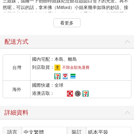
三姐妹，描繪一下勃朗特姐妹紀念館在皚皚白雪下的光景。再不
然呢，可以的話，拿米佛（Mitford）小姐來幾串如珠的妙語、接
著再懷著恭敬的心引述喬治．艾略特，信手捻來一句蓋斯凱爾夫
人，這樣就達成任務了吧？不過呢，再仔細想想，這主題似乎沒
看更多
那麼簡單。「女性與小說」，這個題目的意思可能就跟在座的各
位想的一樣，代表女性和她們喜歡的小說；也可能是女性和她們
所寫的小說；又或者是，女性以及關於女性的小說。再不然，也
配送方式
有可能是這三種不同的意義交織在一起，而這也是各位想要從我
這裡聽到的觀點。但是，當我開始從最後這個看似最有趣的觀點
國內宅配：本島、離島
來思考這個題目，很快便發現其中有個致命的缺陷。我永遠理不
出一個結論。我永遠無法盡到我所知道的，演講者應該盡到的本
到店取貨：
台灣
不限金額免運費
分，也就是在長篇大論一小時之後，讓各位在筆記本中寫下些真
知灼見，擺在壁爐架上世代傳承下去。我能做的，只有針對一個
國際快遞：全球
較小的問題提供一些拙見。想要寫出一部小說，一個女性一定要
海外
有錢，以及擁有自己的房間。如此一來，各位就會發現，女人的
港澳店取：
本質、小說的根本，這兩大難題根本無解。我一直逃避為這兩個
問題下結論，女性與小說的問題，對我而言，這依舊是個無解之
詳細資料
謎。不過呢，為了補足從缺的答案，我將盡我所能的針對金錢與
房間，向各位闡述我是如何得出有關這兩件事的看法。在這裡，
在在座的各位面前，我將盡可能充分且坦率地娓娓道來，關於引
語言
中文繁體
裝訂
紙本平裝
領我得出此結論的思緒脈絡。或許，在我將這番話背後的想法及