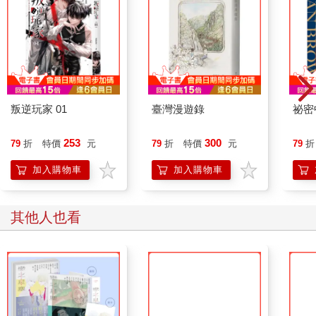
長假重遊牛橋的舊文章的零散記憶竄入腦中，令我想到了查爾
斯．蘭姆，有一次薩克萊把蘭姆的信往額頭上一按，脫口呼喊：
「聖人查爾斯啊！」確實，在先人們之中（我想到誰就講誰），
蘭姆是最友善的一位，遇到他就會令人想要這麼問：「快告訴
我，你是怎麼寫出那些文章的呀？」因為在我看來嘛，連麥克
斯．畢爾博姆，都會被他的文章比下去。畢爾邦的作品看似完
美，但狂野無邊的想像力如電光石火般將天賦才情劈砍於字裡行
叛逆玩家 01
臺灣漫遊錄
祕密
間，留下了裂痕，即便如此微瑕也如詩般璀璨閃亮。大概一百多
年前，蘭姆來到牛橋。他肯定寫過一篇文章，標題我想不起來
253
300
79
折
特價
元
79
折
特價
元
79
折
了，卻是關於他在牛橋見過的一份約翰．彌爾頓詩文手稿。可能
是〈利西達斯〉（Lycidas）吧，蘭姆提到，這首詩所用的文字說
加入購物車
加入購物車
不定和當今我們看到的截然不同，對此他大為震驚。在他看來，
彌爾頓改動了詩裡的用字遣詞，無非是種褻瀆。於是我開始回想
自己記憶中的〈利西達斯〉，自得其樂地猜測彌爾頓究竟改了哪
其他人也看
些字，以及改動的原因。就在這個當下，我忽然想到，當年蘭姆
看到的那份手稿，現正距離我才幾百碼而已不是嗎，如此不就可
以追隨蘭姆的腳步，穿過方院抵達那間藏著此等寶藏的著名圖書
館了嗎？而且，就在我付諸行動的同時，還想到薩克萊的《艾斯
蒙》（The History of Henry Esmond）手稿，也是收藏在這間大
名鼎鼎的圖書館內。評論家常說《艾斯蒙》是薩克萊最完美的小