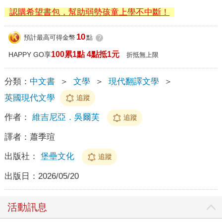
認購希望書包，幫助弱勢孩童上學不中斷！
10
預計最高可得金幣
點
?
100累1點 4點抵1元
HAPPY GO享
折抵無上限
分類：
中文書
＞
文學
＞
現代翻譯文學
＞
英國現代文學
追蹤
作者：
維吉尼亞．吳爾芙
追蹤
譯者：
蕭季瑄
出版社：
堡壘文化
追蹤
出版日：
2026/05/20
活動訊息