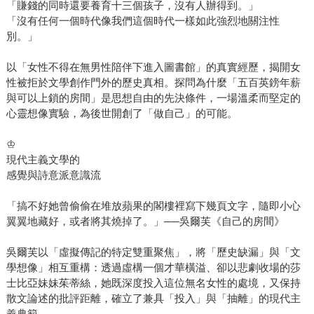
「賺錢的同時還要養育十三個孩子，沒有人辦得到。」
「沒有任何一個時代像我們這個時代一樣如此強烈地關注性
別。」
以「女性不得在無男性陪伴下進入圖書館」的真實經歷，揭開女
性被拒於文學創作門外的歷史真相。探問為什麼「五百英鎊年薪
與可以上鎖的房間」是思想自由的先決條件，一場溫柔而堅定的
心靈想像實驗，為後世開創了「做自己」的可能。
♔
現代主義文學的
感覺與詩意派意識流
「搞不好她曾偷偷在堆放蘋果的閣樓裡寫下幾頁文字，隨即小心
翼翼地藏好，或者將其燒掉了。」──吳爾芙《自己的房間》
吳爾芙以「虛擬傳記的特定雙重聚焦」，將「歷史缺漏」與「文
學想像」相互重構：透過虛構一個才華橫溢、卻以悲劇收場的莎
士比亞妹妹茱蒂絲，她既深度投入這位無名女性的處境，又保持
散文論述的批評距離，確立了兼具「投入」與「抽離」的現代主
義典範。