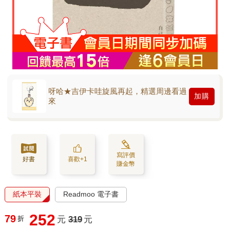
呀哈★吉伊卡哇旋風再起，精選周邊看過
加購
來
寫評價
好書
喜歡+1
賺金幣
紙本平裝
Readmoo 電子書
252
79
折
元
319
元