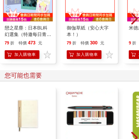
說。然而，在我的記憶中，這本小說的文體矯揉造作，模仿了十
八世紀的風格，成為一大敗筆（除非薩克萊本就熟稔十八世紀的
文體）。這時就得親眼目睹手稿，才能查證此事了，看看他之所
以改寫，是為了整體的風格還是有其意義。話雖如此，這時就得
戀之星塵：日本BL科
御伽草紙（安心大字
米德
思考何謂風格、何謂意義了，而這個問題，才想到這點，我已經
幻選集（特邀每日青菜
本！）
走到圖書館門口了。我肯定打開了門，因為一名守護天使驟然出
打造臺日雙面書衣，限
473
300
現，擋住了前方的入口，但這名天使身上披的是漆黑的長袍，而
79
折
特價
元
79
折
特價
元
9
折
量附贈中村明日美子繪
不是雪白的羽翼，還露出了不贊同的神情。這位白髮蒼蒼、客氣
製收藏書卡）
加入購物車
加入購物車
的老先生揮揮手請我離開，語帶歉意的低沉嗓音表示，若沒有學
院的院士陪同或是推薦函，女性是不允許進入圖書館的。
一間圖書館遭到一個女人的咒罵，對這著名的圖書館來說，根本
您可能也需要
不值得一提。它崇高神聖又冷靜自若，將一切瑰寶安全地囊括於
腹中，沾沾自喜地熟睡著，要我說嘛，就永遠不要醒來吧！我怒
氣沖沖地走下台階時，暗自發誓自己永遠不會喚醒館內回音，也
永遠不會再要求它的款待。距離午餐還有一個小時，這時該做些
什麼好呢？在草地上蹓躂？在河邊坐一下？這是個明媚的秋日早
晨，樹葉們窸窣落下，替大地鋪上一塊紅地毯，這兩件事做起來
都不費力。但這時，一陣樂音竄入了我耳中。聽起來像是一場儀
式或典禮。經過小教堂門口時，我便聽見了管風琴激烈抗辯的聲
音。一片祥和中，基督教就連哀歌聽起來都像是在緬懷憂傷，而
非流露傷痛，就連古老管風琴的低鳴聲似乎也沉浸在寧靜間。我