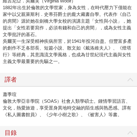
維吉尼亞．吳爾芙（Virginia Woolf）
1882年出生於倫敦的文學世家，身為女性，在時代壓力下僅能在
家中以父親萊斯利．史蒂芬爵士的龐大藏書自學。代表作《自己
的房間》源於她在劍橋大學女校的演講主題「女性與小說」，她
提出「女性若要寫作，必須有錢和自己的房間」，成為女性主義
文學批評的基石。
吳爾芙一生深受精神疾病所苦，於1941年投河自盡。但豐富多產
的創作不乏各部長、短篇小說、散文如《戴洛維夫人》、《燈塔
行》等經典，其意識流文學風格，也成為廿世紀現代主義與女性
主義文學最重要的先驅之一。
譯者
蕭季瑄
倫敦大學亞非學院（SOAS）社會人類學碩士。鍾情學習語言、
文化，熱愛旅遊，享受置身異地時交融的陌生感與熟悉感。譯有
《私人圖書館員》、《少年小樹之歌》、《被害人》等書。
目錄