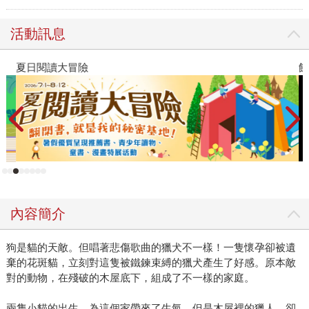
活動訊息
夏日閱讀大冒險
飢
內容簡介
狗是貓的天敵。但唱著悲傷歌曲的獵犬不一樣！一隻懷孕卻被遺
棄的花斑貓，立刻對這隻被鐵鍊束縛的獵犬產生了好感。原本敵
對的動物，在殘破的木屋底下，組成了不一樣的家庭。
兩隻小貓的出生，為這個家帶來了生氣。但是木屋裡的獵人，卻