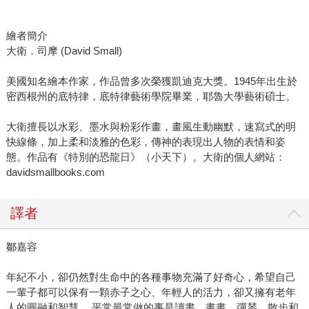
繪者簡介
大衛．司摩 (David Small)
美國知名繪本作家，作品曾多次榮獲凱迪克大獎。1945年出生於
密西根州的底特律，底特律藝術學院畢業，耶魯大學藝術碩士。
大衛擅長以水彩、墨水與粉彩作畫，畫風生動幽默，速寫式的明
快線條，加上柔和淡雅的色彩，傳神的表現出人物的表情和姿
態。作品有《特別的恐龍日》（小天下）。大衛的個人網站：
davidsmallbooks.com
譯者
鄒嘉容
年紀不小，卻仍然對生命中的各種事物充滿了好奇心，希望自己
一輩子都可以保有一顆赤子之心、年輕人的活力，卻又擁有老年
人的圓融和智慧。 平常最常做的事是讀書、畫畫、彈琴、散步和