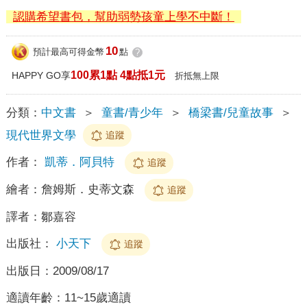
認購希望書包，幫助弱勢孩童上學不中斷！
10
預計最高可得金幣
點
?
100累1點 4點抵1元
HAPPY GO享
折抵無上限
分類：
中文書
＞
童書/青少年
＞
橋梁書/兒童故事
＞
現代世界文學
追蹤
作者：
凱蒂．阿貝特
追蹤
繪者：
詹姆斯．史蒂文森
追蹤
譯者：
鄒嘉容
出版社：
小天下
追蹤
出版日：
2009/08/17
適讀年齡：
11~15歲適讀