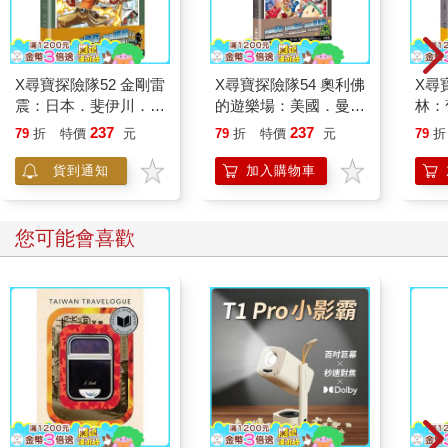
X尋寶探險隊52 金剛雷
X尋寶探險隊54 奧利佛
X尋
震：日本．斐伊川．八
的遊樂場：美國．曼哈
林：
岐大蛇
頓．籠中鳥
族．
237
237
79
折
特價
元
79
折
特價
元
79
折
貨到通知
加入購物車
您可能會喜歡