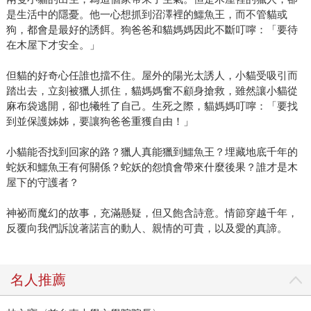
是生活中的隱憂。他一心想抓到沼澤裡的鱷魚王，而不管貓或
狗，都會是最好的誘餌。狗爸爸和貓媽媽因此不斷叮嚀：「要待
在木屋下才安全。」
但貓的好奇心任誰也擋不住。屋外的陽光太誘人，小貓受吸引而
踏出去，立刻被獵人抓住，貓媽媽奮不顧身搶救，雖然讓小貓從
麻布袋逃開，卻也犧牲了自己。生死之際，貓媽媽叮嚀：「要找
到並保護姊姊，要讓狗爸爸重獲自由！」
小貓能否找到回家的路？獵人真能獵到鱷魚王？埋藏地底千年的
蛇妖和鱷魚王有何關係？蛇妖的怨憤會帶來什麼後果？誰才是木
屋下的守護者？
神祕而魔幻的故事，充滿懸疑，但又飽含詩意。情節穿越千年，
反覆向我們訴說著諾言的動人、親情的可貴，以及愛的真諦。
名人推薦