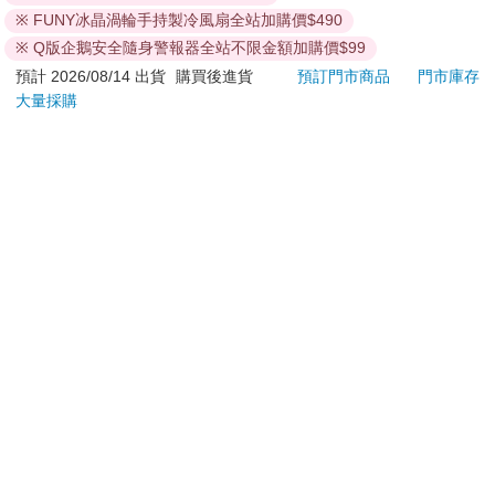
退換貨須知：
※ FUNY冰晶渦輪手持製冷風扇全站加購價$490
**提醒您，鑑賞期不等於試用期，退回商品須為全新狀態**
※ Q版企鵝安全隨身警報器全站不限金額加購價$99
依據「消費者保護法」第19條及行政院消費者保護處公告之
預計 2026/08/14 出貨
購買後進貨
預訂門市商品
門市庫存
「通訊交易解除權合理例外情事適用準則」，以下商品購買
大量採購
後，除商品本身有瑕疵外，將不提供7天的猶豫期：
易於腐敗、保存期限較短或解約時即將逾期。（如：生
鮮食品）
依消費者要求所為之客製化給付。（客製化商品）
報紙、期刊或雜誌。（含MOOK、外文雜誌）
經消費者拆封之影音商品或電腦軟體。
非以有形媒介提供之數位內容或一經提供即為完成之線
上服務，經消費者事先同意始提供。（如：電子書、電
子雜誌、下載版軟體、虛擬商品…等）
已拆封之個人衛生用品。（如：內衣褲、刮鬍刀、除毛
刀…等）
若非上列種類商品，均享有到貨7天的猶豫期（含例假
日）。
辦理退換貨時，商品（組合商品恕無法接受單獨退貨）必須