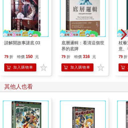
請解開故事謎底 03
底層邏輯：看清這個世
杖藜
界的底牌
意、
恭談
150
316
79
折
特價
元
79
折
特價
元
79
折
想
加入購物車
加入購物車
其他人也看