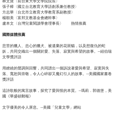
林文寶〈前台東大學文學院院長〉
張子樟〈國立台北教育大學語創系兼任教授〉
方志華〈台北市立教育大學教育系副教授〉
楊順美〈富邦文教基金會總幹事〉
盧本文〈台灣兒童閱讀學會理事長〉 熱情推薦
國際媒體推薦
悲苦的獵人、忠心的獵犬、被遺棄的花斑貓，以及想復仇的蛇
妖，共同交織出一個關於愛、失落、寂寞與希望的故事。--紐伯瑞
文學獎評語
用繚繞的聲調與回響，共同譜出一個訴說著愛與希望、寂寞與失
落、寬恕與崇敬，令人心碎卻又魔幻引人的故事。--美國國家書卷
獎評語
這詩歌般的寓言故事，探究了愛與恨的本質。--瑪莉．郭德堡，美
國《華盛頓郵報》
文字優美的令人屏息。--美國「兒童文學」網站