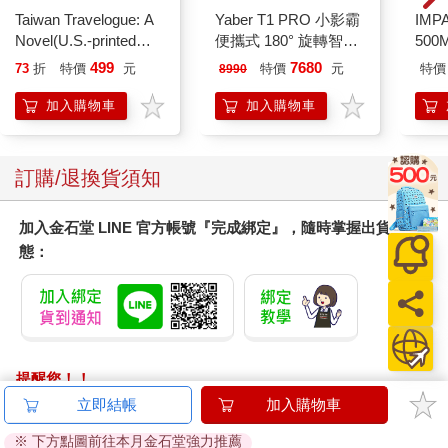
Taiwan Travelogue: A
Yaber T1 PRO 小影霸
IM
Novel(U.S.-printed
便攜式 180° 旋轉智能
500
edition)
投影機
IM0
499
7680
73
折
特價
元
特價
元
特價
8990
加入購物車
加入購物車
訂購/退換貨須知
加入金石堂 LINE 官方帳號『完成綁定』，隨時掌握出貨動
態：
提醒您！！
金石堂及銀行均不會請您操作ATM! 如接獲電話要求您前往
立即結帳
加入購物車
ATM提款機，請不要聽從指示，以免受騙上當！
※ 下方點圖前往本月金石堂強力推薦