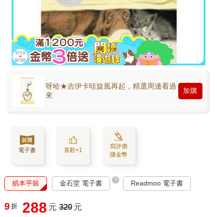
呀哈★吉伊卡哇旋風再起，精選周邊看過
加購
來
寫評價
電子書
喜歡+1
賺金幣
?
紙本平裝
金石堂 電子書
Readmoo 電子書
288
9
折
元
320
元