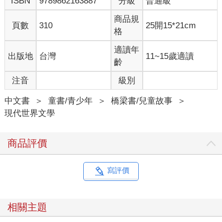
ISBN
9789862163887
分級
普通級
商品規
頁數
310
25開15*21cm
格
適讀年
出版地
台灣
11~15歲適讀
齡
注音
級別
中文書
＞
童書/青少年
＞
橋梁書/兒童故事
＞
現代世界文學
商品評價
寫評價
相關主題