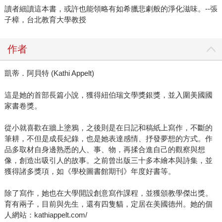
讀者細讀這本書，或許也能領略有如希臘悲劇般的淨化滋味。--張
子樟，台北教育大學教授
作者
凱蒂．阿貝特 (Kathi Appelt)
這是她的首部長篇小說，獲得紐伯瑞文學獎銀獎，並入圍美國國
家書卷獎。
從小就喜歡在牆上塗鴉，之後則是在日記和稿紙上寫作，不斷的
筆耕，不但是成長紀錄，也是她表達感情、抒發夢想的方式。作
品多取材自身邊熟悉的人、事、物，再揉合進自己的觀察與想
像，創造出吸引人的故事。之前曾出版三十多本繪本與詩集，並
獲得諸多獎項，如《學校圖書館期刊》年度好書等。
除了寫作，她也在大學開設創意寫作課程，並獲頒教學傑出獎。
育有兩子，目前與先生，還有四隻貓，定居在美國德州。她的個
人網站：kathiappelt.com/