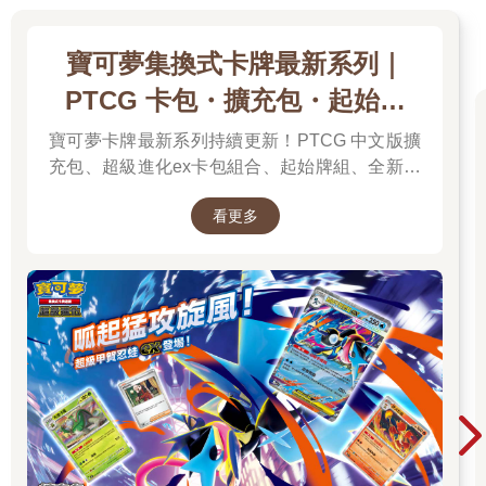
寶可夢集換式卡牌最新系列｜
PTCG 卡包・擴充包・起始牌
組．最新卡牌＆組合一次看
寶可夢卡牌最新系列持續更新！PTCG 中文版擴
充包、超級進化ex卡包組合、起始牌組、全新周
邊一次彙整，新彈上市不漏接，快速找到你要的
看更多
寶可夢卡牌！