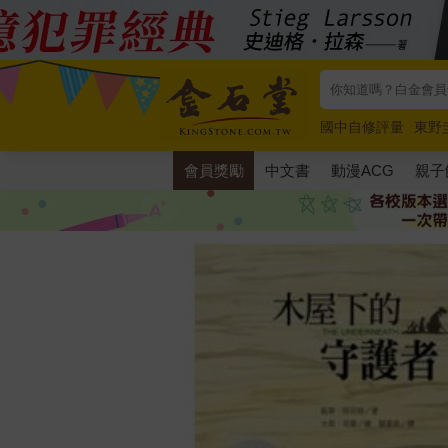
國中自修評量
東野
唯紅花綻放
奧德賽
會員獎勵
中文書
動漫ACG
親子