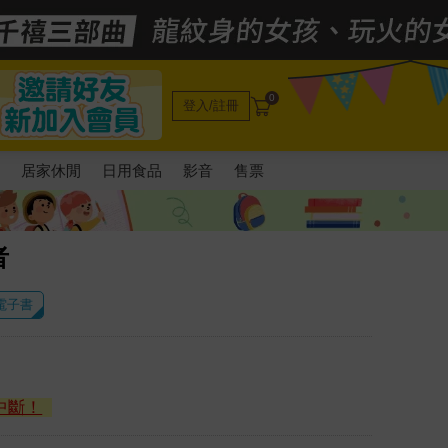
0
登入/註冊
電
居家休閒
日用食品
影音
售票
者
 電子書
中斷！