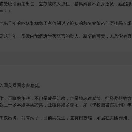
貓受吸引而踏出去，立刻被獵人抓住，貓媽媽奮不顧身搶救，雖然讓
由！」
地底千年的蛇妖和鱷魚王有何關係？蛇妖的怨憤會帶來什麼後果？誰
穿越千年，反覆向我們訴說著諾言的動人、親情的可貴，以及愛的真
入圍美國國家書卷獎。
作，不斷的筆耕，不但是成長紀錄，也是她表達感情、抒發夢想的方
版三十多本繪本與詩集，並獲得諸多獎項，如《學校圖書館期刊》年
獎。育有兩子，目前與先生，還有四隻貓，定居在美國德州。她的個人網站：