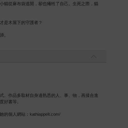
小貓從麻布袋逃開，卻也犧牲了自己。生死之際，貓
才是木屋下的守護者？
諦。
式。作品多取材自身邊熟悉的人、事、物，再揉合進
度好書等。
kathiappelt.com/