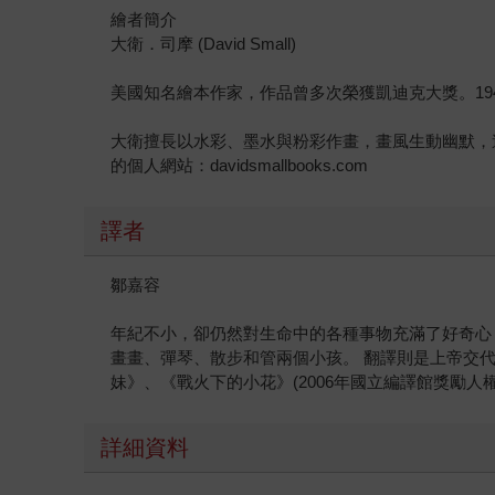
繪者簡介
大衛．司摩 (David Small)
美國知名繪本作家，作品曾多次榮獲凱迪克大獎。1
大衛擅長以水彩、墨水與粉彩作畫，畫風生動幽默，
的個人網站：davidsmallbooks.com
譯者
鄒嘉容
年紀不小，卻仍然對生命中的各種事物充滿了好奇心
畫畫、彈琴、散步和管兩個小孩。 翻譯則是上帝交代
妹》、《戰火下的小花》(2006年國立編譯館獎勵人
詳細資料