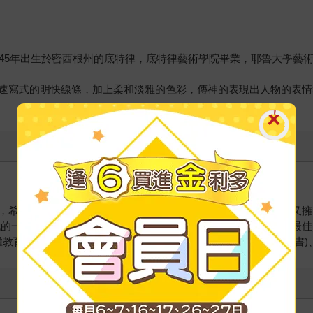
945年出生於密西根州的底特律，底特律藝術學院畢業，耶魯大學藝
速寫式的明快線條，加上柔和淡雅的色彩，傳神的表現出人物的表情
，希望自己一輩子都可以保有一顆赤子之心、年輕人的活力，卻又擁
的一項使命。 代表譯作有《十三歲新娘》(2001好書大家讀年度最
權教育出版品翻譯獎)及《沉默到頂》(2003開卷年度最佳青少年圖書)