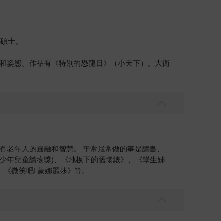
術碩士。
和姿態。作品有《特別的恐龍日》（小天下）。大衛
有老年人的圓融和智慧。 平常最常做的事是讀書、
佳少年兒童讀物獎)、《地板下的舊懷錶》、《孿生姊
、《微笑吧! 蒙娜麗莎》等。