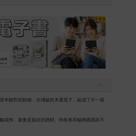
吃一點〉第二波
金石堂2026海
原本敵對的動物，在殘破的木屋底下，組成了不一樣
貓或狗，都會是最好的誘餌。狗爸爸和貓媽媽因此不