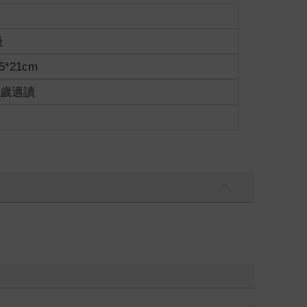
級
5*21cm
15歲適讀