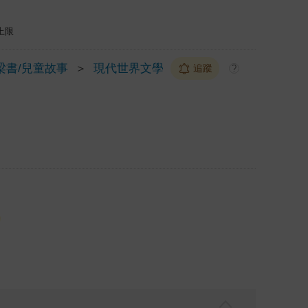
上限
梁書/兒童故事
＞
現代世界文學
追蹤
?