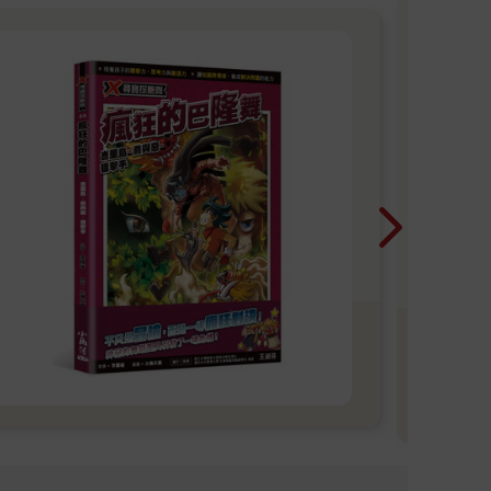
「
一本
是先