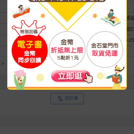
裝訂
分級
普通
商品規格
25開1
適讀年齡
11~
級別
＞
現代世界文學
寫評價