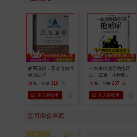
底層邏輯：看清這個世
一本書終結你的拖延
界的底牌
症：透過「小行動」打
開大腦的行動開關，懶
316
237
79
折
特價
元
79
折
特價
元
人也能變身「行動派」
的37個科學方法
加入購物車
加入購物車
您可能會喜歡