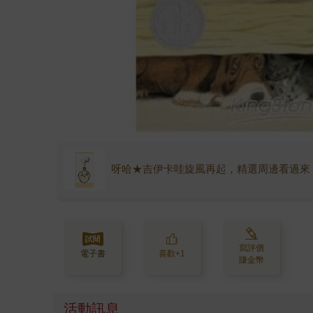
呀哈★吉伊卡哇旋風再起，精選周邊看過來
寫評價
電子書
喜歡+1
賺金幣
活動訊息