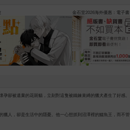
2026金石堂暑假漫博〈你好，我
懷孕卻被遺棄的花斑貓，立刻對這隻被鐵鍊束縛的獵犬產生了好感。
的獵人，卻是生活中的隱憂。他一心想抓到沼澤裡的鱷魚王，而不管