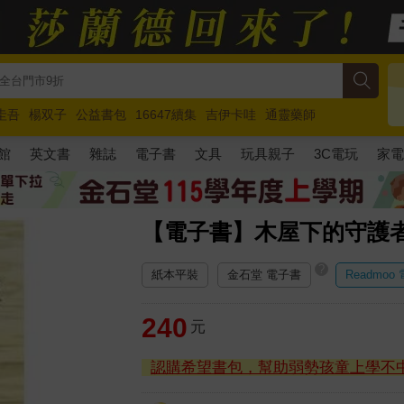
圭吾
楊双子
公益書包
16647續集
吉伊卡哇
通靈藥師
路邊攤新作
馬斯克
玩具總動員5
超慢跑
館
英文書
雜誌
電子書
文具
玩具親子
3C電玩
家
【電子書】木屋下的守護
?
紙本平裝
金石堂 電子書
Readmoo
240
元
認購希望書包，幫助弱勢孩童上學不