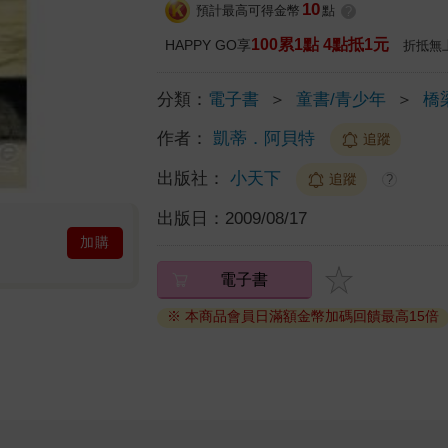
10
預計最高可得金幣
點
?
100累1點 4點抵1元
HAPPY GO享
折抵無
分類：
電子書
＞
童書/青少年
＞
橋
作者：
凱蒂．阿貝特
追蹤
出版社：
小天下
追蹤
?
出版日：
2009/08/17
加購
電子書
※ 本商品會員日滿額金幣加碼回饋最高15倍