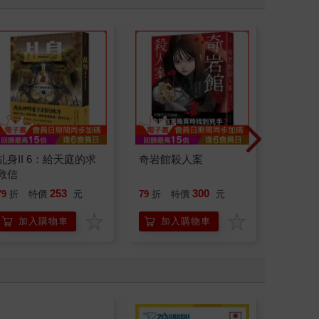
乩身II 6：給天庭的求
奇岩館殺人案
怪奇微
救信
253
300
79
折
特價
元
79
折
特價
元
79
折
加入購物車
加入購物車
加