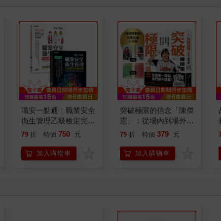
職安一點通｜職業安全
突破極限的信念「陳傑
衛生管理乙級檢定完勝
憲」：從場內到場外，
攻略｜2026版(套書)
台灣隊長全力以赴的堅
750
379
79
折
特價
元
79
折
特價
元
持與自白 （限量典藏
「日常私服小卡組」）
加入購物車
加入購物車