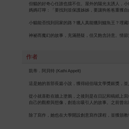
但貓的好奇心任誰也擋不住。屋外的陽光太誘人，小
媽媽叮嚀：「要找到並保護姊姊，要讓狗爸爸重獲自
小貓能否找到回家的路？獵人真能獵到鱷魚王？埋藏
神祕而魔幻的故事，充滿懸疑，但又飽含詩意。情節
作者
凱蒂．阿貝特 (Kathi Appelt)
這是她的首部長篇小說，獲得紐伯瑞文學獎銀獎，並
從小就喜歡在牆上塗鴉，之後則是在日記和稿紙上寫
自己的觀察與想像，創造出吸引人的故事。之前曾出
除了寫作，她也在大學開設創意寫作課程，並獲頒教學傑出