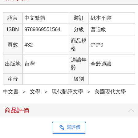
歲，還有一個空位是為了在美國讀書的女兒留下。或許不是每個
人都害怕死亡，將軍卻是明顯害怕。精瘦英挺的他是個沙場老
語言
中文繁體
裝訂
紙本平裝
將，曾經獲頒許多勳章，都是實至名歸。雖然被子彈與榴霰彈奪
走三根指頭，如今只剩九隻手指與八隻腳趾，但只有家人與親信
ISBN
9789869551564
分級
普通級
知道他左腳的狀況。他野心勃勃，幾乎什麼都阻擋不了他，只是
很喜歡弄一瓶上等的勃艮地紅酒，找幾個不至於笨到在酒裡加冰
商品規
頁數
432
0*0*0
塊的同伴一起享用。他依序是個美食主義者與基督徒，是個相信
格
美食與上帝、相信妻子與兒女、相信法國人與美國人的信徒。在
他看來，法美人士為我們提供的指導協助，遠多於其他那些以妖
適讀年
出版地
台灣
全齡適讀
言魅惑我們北方友邦與幾個南方友邦的邪惡外國人士，諸如馬克
齡
思、列寧與毛主席等。其實他從未拜讀過這些哲人的著作！身為
注音
級別
副官兼低階情報官的我，職責就是為他準備關於《共產黨宣言》
或《毛語錄》之類的小抄，他自己會找機會炫耀他對敵人思想的
中文書
＞
文學
＞
現代翻譯文學
＞
美國現代文學
了解，而他最愛引用列寧提出的問題，一有需要便加以剽竊。他
會用金剛石般堅硬的指節敲打著剛好在面前的桌子，說道：各
位，該怎麼辦？即便告訴將軍其實車爾尼雪夫斯基也提出過同樣
商品評價
的問題，還以此為名寫了一本小說，似乎也無關緊要。現在還有
多少人記得車爾尼雪夫斯基？重要的是列寧，是將這個問題納為
己有的那位行動派人物。
寫評價
在這有史以來最陰鬱的四月，面對這個「該怎麼辦」的問題，向