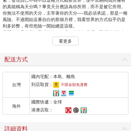
索，發現自己不得不以這種方式觀察世界，便不禁納悶我所擁有
的真能稱為天分嗎？畢竟天分應該為你所用，而不是被它所用。
你無法不使用的天分，主宰著你的天分──我必須承認，那是一種
風險。不過開始這番自白的那個月裡，我看世界的方式似乎仍是
利多於弊，有些危險一開始總是這樣。
我要談的是四月，最殘酷的一個月。在這個月裡，已經持續許久
的一場戰爭終將結束，戰爭的方式亦然。這一個月，對於只占世
看更多
界一小部分的我國人民至關重要，對世界上其餘的大多數人卻毫
無意義。這一個月，結束了一場戰爭也展開了……怎麼說呢？說
「和平」不太對，不是嗎，親愛的司令？這一個月，我關在已經
配送方式
住了五年的別墅裡等待尾聲，別墅的牆頭嵌著褐色玻璃碎片閃閃
爍爍，上頭纏著生鏽的蛇籠網。司令，我在別墅裡有自己的房
國內宅配：本島、離島
間，就像我在您的營區也有自己的房間。當然，我那房間有個正
式名稱叫「隔離牢房」，而您提供給我的不是每天來打掃的清潔
到店取貨：
台灣
不限金額免運費
工，而是一個完全不打掃衛生的娃娃臉警衛。但我不是抱怨。寫
這份自白唯一的必要條件是隱密，不是整潔。
國際快遞：全球
雖然晚上在將軍的別墅享有足夠的隱私，白天裡卻幾乎談不上。
海外
我是將軍手下唯一住在他家的軍官、唯一單身的幹部，也是他最
港澳店取：
信賴的助手。早上，在我開車送他到距離不遠的辦公室以前，我
們會共進早餐，在柚木餐桌的一頭分析戰報，他妻子則在另一頭
詳細資料
照看四個教養良好的小孩，年紀分別為十八、十六、十四和十二