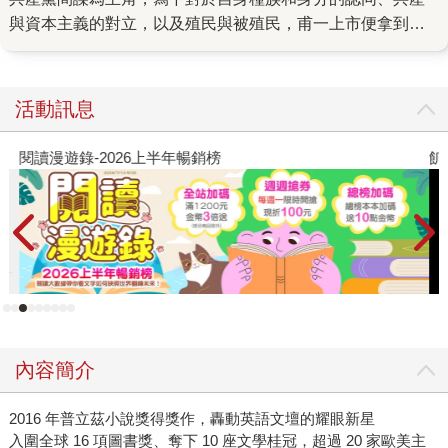
與資本主義的對立，以及殖民與被殖民，甫一上市便拿到紐
約時報、衛報、出版人周刊等的當年年度最佳圖書，是國際
上近年來受矚目的作家之一。 而時隔近六年，阮越清帶來了
繼《同情者》之後的全新續集，《告白者》。 潛伏在南越將
活動訊息
軍身邊的雙面人，或者稱之為雙心人的軍官，在遭受昔日拜
把兄弟阿敏殘虐酷刑的再教育而身心受創，與血盟兄弟阿邦
閱讀漫遊錄-2026上半年暢銷榜
飢
一同經歷了難民營的苦痛後來到了巴黎。 一方面，有著法國
父親的主角，吃力地想融入法國文化，在越南已是「雜種」
的他，即便到了法國仍被視為異類，因此發現其殖民母國巴
黎是個既迷人又惱人的地方。因此他決心要努力走出過去的
陰霾，建立穩固的未來，而選擇的方式卻是資本主義最純粹
的形式：販毒。 然而，主角所建立的新生活潛藏著未曾預見
的危機。包括染上毒癮的自我折磨、侷限在殖民心態中的國
家所瀰漫的威權主義，或是面對一個似乎無法解決的問題：
內容簡介
該如何才能讓他最親密的兩位朋友重聚──即便他們的立場使
他們處於絕對對立的狀態。 《告白者》延續阮越清其一鳴驚
2016 年普立茲小說獎得獎作，轟動英語文壇的耀眼新星
人處女作《同情者》的刺激、緊湊的情節外，同樣運用第一
入圍全球 16 項圖書獎、奪下 10 座文學桂冠，超過 20 家歐美主