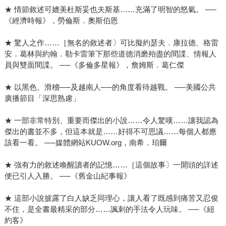
★ 情節敘述可媲美杜斯妥也夫斯基……充滿了明智的怒氣。 ──
《經濟時報》，勞倫斯．奧斯伯恩
★ 驚人之作……［無名的敘述者〕可比擬約瑟夫．康拉德、格雷
安．葛林與約翰．勒卡雷筆下那些道德消磨殆盡的間諜、情報人
員與雙面間諜。 ──《多倫多星報》，詹姆斯．葛仁傑
★ 以黑色、滑稽──及越南人──的角度看待越戰。 ──美國公共
廣播節目「深思熟慮」
★ 一部非常特別、重要而傑出的小說……令人驚嘆……讓我認為
傑出的書並不多，但這本就是……好得不可思議……每個人都應
該看一看。 ──媒體網站KUOW.org，南希．珀爾
★ 強有力的敘述喚醒讀者的記憶……［這個故事〕一開頭的詳述
便已引人入勝。 ──《舊金山紀事報》
★ 這部小說披露了白人缺乏同理心，讓人看了既感到痛苦又忍俊
不住，是全書最精采的部分……諷刺的手法令人玩味。 ──《紐
約客》