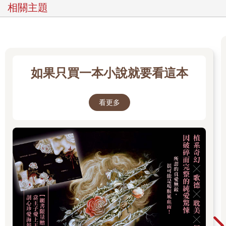
一樣跳恰恰。他說，貝多芬也同樣有十六分之一的血統。我說，
相關主題
難怪你可以把「生日快樂歌」唱得神乎其技。自從一九五四年他
在難民船上見到我並注意到我的才華，至今我們已相識二十多
年。當時我才九歲，卻很早熟，已經向一位早期的美國傳教士學
會不少英語。克勞德的工作應該是救助難民，現在他在美國大使
館上班，表面上負責為我們這個慘遭戰爭蹂躪的國家推廣觀光事
如果只買一本小說就要看這本
業。不難想像，做這份工作必須擰乾他秉持著充滿幹勁的美國精
神所留下的每一滴汗水。事實上，克勞德是中情局幹員，早在法
國人仍統治帝國的時期便來到這個國家。當年的中情局還稱為戰
看更多
略情報處，胡志明指望他們能幫忙打法國人，甚至在我國的獨立
宣言中引述美國開國元老的話。胡伯伯的敵人說他見人說人話，
見鬼說鬼話，但克勞德認為他是同時看到一體兩面。我從辦公室
（位在將軍書房走廊的另一頭）打電話給克勞德，用英語告訴他
將軍已經絕望了。克勞德的越南話說得很差，法語更差，但英語
程度絕佳。我之所以特別指出這點是因為他的同胞不見得每個人
的英語程度都好。
都結束了，我對克勞德說這句話時，似乎終於有了真實感。本以
為克勞德會反駁說我們的天空可能還會滿布美軍的轟炸機，或是
美國空騎部隊很快就會架著砲艇機前來救援，但克勞德沒有令人
失望。他說，我會盡量安排，他背後可以聽到細碎的人聲。我想