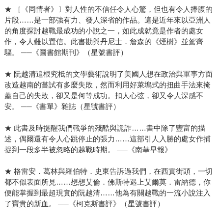
★ ［《同情者》〕對人性的不信任令人心驚，但也有令人捧腹的
片段……是一部強有力、發人深省的作品。這是近年來以亞洲人
的角度探討越戰最成功的小說之一，如此成就竟是作者的處女
作，令人難以置信。此書勘與丹尼士．詹森的《煙樹》並駕齊
驅。 ──《圖書館期刊》（星號書評）
★ 阮越清追根究柢的文學藝術說明了美國人想在政治與軍事方面
改造越南的嘗試有多麼失敗，然而利用好萊塢式的扭曲手法來掩
蓋自己的失敗，卻又是何等成功。扣人心弦，卻又令人深感不
安。 ──《書單》雜誌（星號書評）
★ 此書及時提醒我們戰爭的殘酷與詭詐……書中除了豐富的描
述，偶爾還有令人心跳停止的張力……這部引人入勝的處女作捕
捉到一段多半被忽略的越戰時期。 ──《南華早報》
★ 格雷安．葛林與羅伯特．史東告訴過我們，在西貢街頭，一切
都不似表面所見……想想艾倫．佛斯特遇上艾爾莫．雷納德，你
便能掌握到最超現實的阮越清……他為有關越戰的一流小說注入
了寶貴的新血。 ──《柯克斯書評》（星號書評）