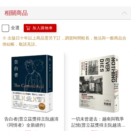
來總能找到解決之道的將軍也無計可施了。一個相信「文明使
命」與美國作風的人，內心終於受到懷疑啃噬。突然間夜不成眠
相關商品
的他開始在別墅裡四下遊盪，臉色慘白泛青，宛如瘧疾病患。自
從數星期前的三月裡，我們的北方防線失守後，他便會冷不防地
出現在我辦公室或是我別墅房間的門口，傳達一些零星消息，而
全選
加入購物車
且總是令人鬱悶的消息。你相信嗎？他會如此問道，而我只會有
※ 出版日十年以上商品需另下訂，調貨時間較長，無法與一般商品合
兩種回答，一是「不相信，長官！」一是「不敢置信！」我們無
併結帳，敬請見諒。
法相信那個氣候宜人、風景如畫的「咖啡城邦」美蜀，我的高地
家鄉，竟在三月初遭到劫掠。無法相信總統阮文紹（這名字的發
音彷彿巴不得說得人咬牙切齒）不明所以地下令防守高地的部隊
撤退。無法相信峴港與芽莊失陷，也不敢相信當老百姓拚命瘋狂
地逃上駁船與船隻時，我方士兵竟然從背後開槍射擊，死亡人數
成千上萬。我獨自在辦公室時，盡責地偷偷拍下這些報告的照
片，與我接頭的阿敏應該會滿意。這些情況象徵著無可避免的政
權腐敗，我看了也高興，但仍難免為這些窮苦民眾的困境感到不
忍。就政治而言，我同情他們或許是不對的，但倘若母親還活
著，她也會是他們其中之一。她是個窮苦人，我是她窮苦的孩
子，沒有人會問窮人想不想打仗，也從來沒有人問過這些窮人是
想渴死後暴屍近海，還是想讓自己國家的軍人打劫強暴。假如那
告白者(普立茲獎得主阮越清
一切未曾逝去：越南與戰爭
數千人還活著，他們不會相信自己是怎麼死的，就像我們也不敢
《同情者》全新續作)
記憶(普立茲獎得主阮越清又
相信美國人（我們的盟友、恩人、保護者）拒絕了我們的要求，