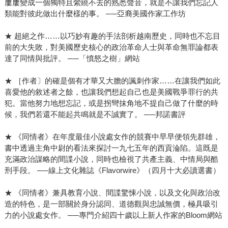
屢屢變成一個獨特且縈繞不去的熟悉聲音，就是不讓我們忘記人
類能對彼此做出什麼樣的事。 ──亞裔美國作家工作坊
★ 超絕之作……以巧妙有趣的手法剖析越南歷史，同時也不忘目
前的大失敗，對美國歷史核心的政治革命人士與革命無罪論都表
達了同情與批評。 ──「憤怒之樹」網站
★ ［作者〕的確是個有才華又大膽的諷刺作家……在讓我們如此
喜愛他的敘述者之餘，也讓我們想起自己也是美國戰爭罪行的共
犯。當他努力地想忘記，或是拐彎抹角地不提自己做了什麼的時
候，我們若還不能起共鳴就是不誠實了。 ──邦諾書評
★ 《同情者》在年度最佳小說處女作的競賽中早早便領先群雄，
書中透過主角中尉的看法來探討一九七五年的西貢淪陷。這既是
充滿政治謀略的間諜小說，同時也檢視了共產主義、中情局與酷
刑手段。 ──線上文化雜誌《Flavorwire》（四月十大必讀選書）
★ 《同情者》兼具教育小說、間諜驚悚小說，以及文化與政治改
造的特色，是一部關於身分認同、道德觀與忠誠無價，極具吸引
力的小說處女作。 ──專門介紹四十歲以上新人作家的Bloom網站