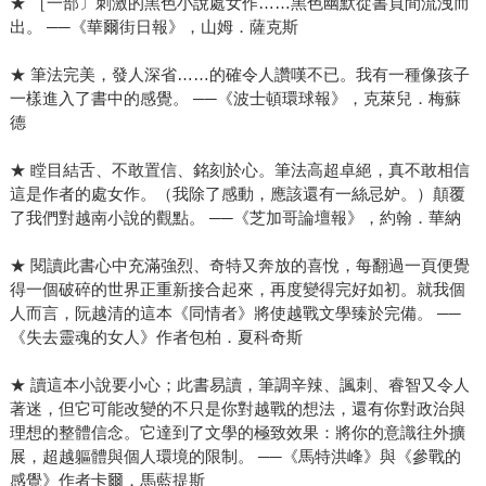
★ ［一部〕刺激的黑色小說處女作……黑色幽默從書頁間流洩而
出。 ──《華爾街日報》，山姆．薩克斯
★ 筆法完美，發人深省……的確令人讚嘆不已。我有一種像孩子
一樣進入了書中的感覺。 ──《波士頓環球報》，克萊兒．梅蘇
德
★ 瞠目結舌、不敢置信、銘刻於心。筆法高超卓絕，真不敢相信
這是作者的處女作。（我除了感動，應該還有一絲忌妒。）顛覆
了我們對越南小說的觀點。 ──《芝加哥論壇報》，約翰．華納
★ 閱讀此書心中充滿強烈、奇特又奔放的喜悅，每翻過一頁便覺
得一個破碎的世界正重新接合起來，再度變得完好如初。就我個
人而言，阮越清的這本《同情者》將使越戰文學臻於完備。 ──
《失去靈魂的女人》作者包柏．夏科奇斯
★ 讀這本小說要小心；此書易讀，筆調辛辣、諷刺、睿智又令人
著迷，但它可能改變的不只是你對越戰的想法，還有你對政治與
理想的整體信念。它達到了文學的極致效果：將你的意識往外擴
展，超越軀體與個人環境的限制。 ──《馬特洪峰》與《參戰的
感覺》作者卡爾．馬藍提斯