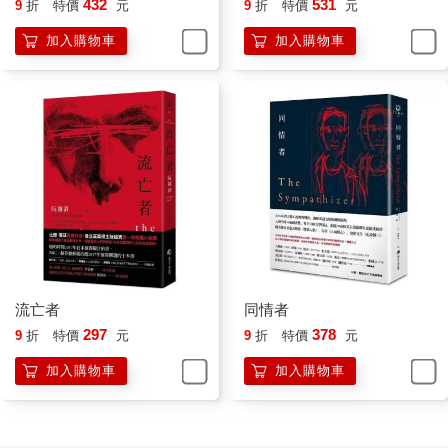
一鉅作)
432
531
9
折
特價
元
9
折
特價
元
不再送錢過來。要是真有了那筆錢，我們會用來做什麼？就用來
加入購物車
加入購物車
買當初美國人免費贈送的那些彈藥、汽油、武器零件、飛機與坦
克。給了我們針頭之後，如今他們故意不再供藥。（將軍喃喃地
說，這世上最貴的莫過於免費的東西了。）
每當談話用餐過後，我會為將軍點上一支菸，而他往往凝視著前
方忘了抽他的「鴻運」菸，任由香菸在指間慢慢燃盡。到了四月
中，他被菸灰的刺痛驚醒過來，說了一句不該說的話，夫人立刻
制止孩子們的吃吃竊笑，說道：你要是再等下去，我們就出不去
了。你現在就該吩咐克勞德準備飛機。將軍假裝沒聽見。夫人的
心思精明得像裝了算盤，脊梁骨硬得像個教育班長，即使生了五
個孩子，身材依然宛如處子。而包覆著這一切的外表，在我們受
過美術專業訓練的畫家筆下，總會以最柔和的水彩與最模糊的筆
觸來呈現。簡而言之，她就是個典型的越南女子。將軍對於這樣
的好運氣，始終是既感激又惶恐。他揉著被燙傷的指尖，看著我
流亡者
同情者
說：我想也該吩咐克勞德準備飛機了。直到他重新端詳受傷的手
297
378
9
折
特價
元
9
折
特價
元
指，我才覷了夫人一眼，她只挑起一邊眉毛。我於是說道：好主
加入購物車
加入購物車
意，長官。
克勞德是我們最信任的美國友人，關係親密到他曾偷偷向我透露
他有十六分之一的黑人血統。當時同樣喝了田納西威士忌而酒醉
的我說，啊，所以你的頭髮是黑色的，也容易曬黑，還能像我們