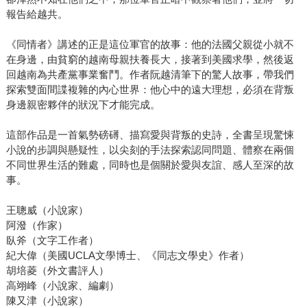
報告給越共。
《同情者》講述的正是這位軍官的故事：他的法國父親從小就不
在身邊，由貧窮的越南母親扶養長大，接著到美國求學，然後返
回越南為共產黨事業奮鬥。作者阮越清筆下的驚人故事，帶我們
探索雙面間諜複雜的內心世界：他心中的遠大理想，必須在背叛
身邊親密夥伴的狀況下才能完成。
這部作品是一首氣勢磅礡、描寫愛與背叛的史詩，全書呈現驚悚
小說的步調與懸疑性，以尖刻的手法探索認同問題、體察在兩個
不同世界生活的難處，同時也是個關於愛與友誼、感人至深的故
事。
王聰威（小說家）
阿潑（作家）
臥斧（文字工作者）
紀大偉（美國UCLA文學博士、《同志文學史》作者）
胡培菱（外文書評人）
高翊峰（小說家、編劇）
陳又津（小說家）