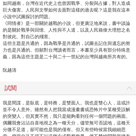
如同越南，台灣在近代史上也曾因戰爭、分裂與占據，對人造成
巨大傷害。人民與文學如何去面對這樣的過去呢？這是我在這本
小說中試圖探討的問題。
《同情者》是一部關於越戰的小說，但更廣泛地來說，書中談論
的是關於戰爭與回憶、人性與不人道，以及人民藉偉大理想之名
對彼此、對自己的殘害。
這些主題是共通的，因為戰爭是共通的，試圖去記住與遺忘的努
力也是共通的。但願對台灣讀者而言，本書至少具有部分特殊意
義，因為這些主題是二十與二十一世紀的台灣與越南所共有的。
阮越清
試閱
我是間諜，是臥底，是特務，是雙面人。我也是雙心人，這或許
並不令人意外。雖然有人把我當成漫畫書或恐怖片中某種受誤解
的突變人，但其實不然，我只是能夠看到任何一個問題的兩面。
偶爾我會沾沾自喜地視之為一種天分，儘管無可否認地，這種天
分微不足道，卻可能也是我的僅有。但又有些時候當我細細思