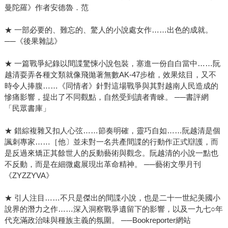
曼陀羅》作者安德魯．范
★ 一部必要的、難忘的、驚人的小說處女作……出色的成就。
──《後果雜誌》
★ 一篇戰爭紀錄以間諜驚悚小說包裝，塞進一份自白當中……阮
越清耍弄各種文類就像飛拋著無數AK-47步槍，效果炫目，又不
時令人捧腹……《同情者》針對這場戰爭與其對越南人民造成的
慘痛影響，提出了不同觀點，自然受到讀者青睞。 ──書評網
「民眾書庫」
★ 錯綜複雜又扣人心弦……節奏明確，靈巧自如……阮越清是個
諷刺專家……［他〕並未對一名共產間諜的行動作正式辯護，而
是反過來矯正其餘世人的反動藝術與觀念。阮越清的小說一點也
不反動，而是在細微處展現出革命精神。 ──藝術文學月刊
《ZYZZYVA》
★ 引人注目……不只是傑出的間諜小說，也是二十一世紀美國小
說界的潛力之作……深入洞察戰爭遺留下的影響，以及一九七○年
代充滿政治味與種族主義的氛圍。 ──Bookreporter網站