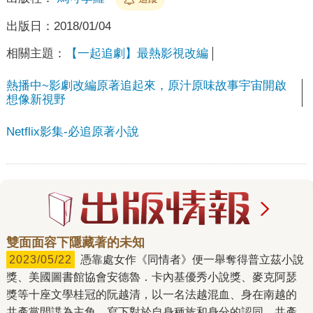
出版日：
2018/01/04
相關主題：
【一起追劇】最熱影視改編
熱播中~影劇改編原著追起來，原汁原味故事宇宙開啟
想像新視野
Netflix影集-必追原著小說
雙面面容下隱藏著的未知
2023/05/22
憑靠處女作《同情者》便一舉奪得普立茲小說
獎、美國圖書館協會安德魯．卡內基優秀小說獎、麥克阿瑟
獎等十座文學桂冠的阮越清，以一名法越混血、身在南越的
共產黨間諜為主角，寫下對於自身種族和身分的認同、共產