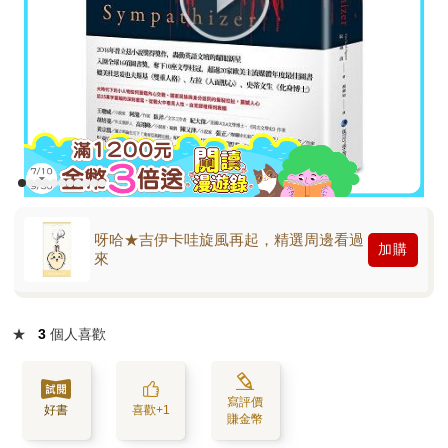
呀哈★吉伊卡哇旋風再起，精選周邊看過
加購
來
★
3
個人喜歡
寫評價
好書
喜歡+1
賺金幣