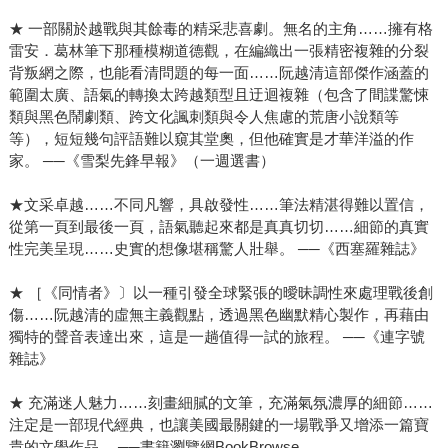
★ 一部關於越戰與其餘毒的精采悲喜劇。無名的主角……擁有格
雷安．葛林筆下那種模糊道德觀，在編織出一張精密複雜的分裂
背叛網之際，也能看清問題的每一面……阮越清這部傑作涵蓋的
範圍太廣、語氣的轉換太跨越類型且迂迴複雜（包含了間諜驚悚
類與黑色鬧劇類、跨文化諷刺類與令人焦慮的荒唐小說類等
等），短短幾句評語難以窺其堂奧，但他確實是才華洋溢的作
家。 ──《雪梨先鋒早報》（一週選書）
★文采卓越……不同凡響，具啟發性……筆法精湛得難以置信，
從第一頁到最後一頁，語氣聽起來都是真真切切……細節的真實
性完美呈現……史實的想像堪稱驚人壯舉。 ──《西塞羅雜誌》
★ ［《同情者》〕以一種引發全球緊張的曖昧調性來處理戰後創
傷……阮越清的虛無主義觀點，透過黑色幽默精心製作，再藉由
獨特的聲音表達出來，這是一趟值得一試的旅程。 ──《連字號
雜誌》
★ 充滿迷人魅力……刻畫細膩的文筆，充滿氣氛濃厚的細節……
注定是一部現代經典，也讓美國最關鍵的一場戰爭又增添一篇寶
貴的文學作品。 ──書籍瀏覽網BookBrowse