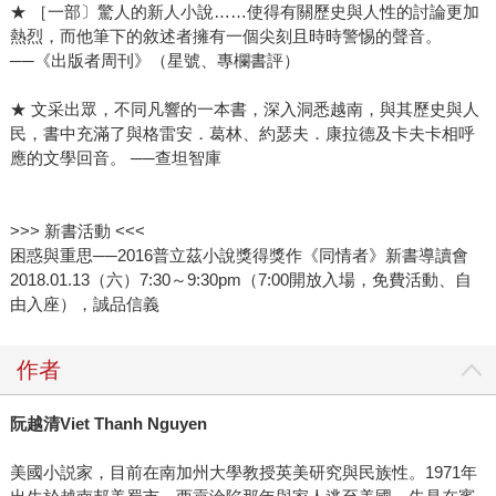
★ ［一部〕驚人的新人小說……使得有關歷史與人性的討論更加
熱烈，而他筆下的敘述者擁有一個尖刻且時時警惕的聲音。
──《出版者周刊》（星號、專欄書評）
★ 文采出眾，不同凡響的一本書，深入洞悉越南，與其歷史與人
民，書中充滿了與格雷安．葛林、約瑟夫．康拉德及卡夫卡相呼
應的文學回音。 ──查坦智庫
>>> 新書活動 <<<
困惑與重思──2016普立茲小說獎得獎作《同情者》新書導讀會
2018.01.13（六）7:30～9:30pm（7:00開放入場，免費活動、自
由入座），誠品信義
作者
阮越清
Viet Thanh Nguyen
美國小説家，目前在南加州大學教授英美研究與民族性。1971年