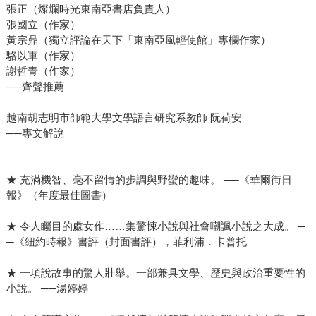
張正（燦爛時光東南亞書店負責人）
張國立（作家）
黃宗鼎（獨立評論在天下「東南亞風輕使館」專欄作家）
駱以軍（作家）
謝哲青（作家）
──齊聲推薦
越南胡志明市師範大學文學語言研究系教師 阮荷安
──專文解說
★ 充滿機智、毫不留情的步調與野蠻的趣味。 ──《華爾街日
報》（年度最佳圖書）
★ 令人矚目的處女作……集驚悚小說與社會嘲諷小說之大成。 ─
─《紐約時報》書評（封面書評），菲利浦．卡普托
★ 一項說故事的驚人壯舉。一部兼具文學、歷史與政治重要性的
小說。 ──湯婷婷