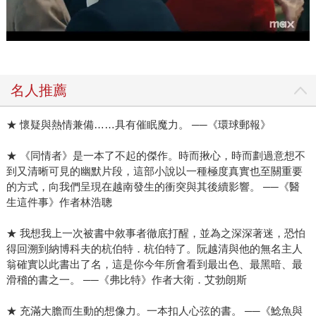
名人推薦
★ 懷疑與熱情兼備……具有催眠魔力。 ──《環球郵報》
★ 《同情者》是一本了不起的傑作。時而揪心，時而劃過意想不
到又清晰可見的幽默片段，這部小說以一種極度真實也至關重要
的方式，向我們呈現在越南發生的衝突與其後續影響。 ──《醫
生這件事》作者林浩聰
★ 我想我上一次被書中敘事者徹底打醒，並為之深深著迷，恐怕
得回溯到納博科夫的杭伯特．杭伯特了。阮越清與他的無名主人
翁確實以此書出了名，這是你今年所會看到最出色、最黑暗、最
滑稽的書之一。 ──《弗比特》作者大衛．艾勃朗斯
★ 充滿大膽而生動的想像力。一本扣人心弦的書。 ──《鯰魚與