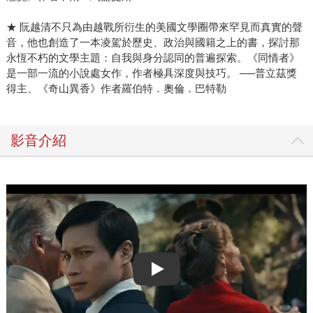
★ 阮越清不只為由越戰所衍生的美國文學圈帶來罕見而真實的聲
音，他也創造了一本凌駕於歷史、政治與國籍之上的書，探討那
永恆不朽的文學主題：自我與身分認同的普遍探索。《同情者》
是一部一流的小說處女作，作者極具深度與技巧。 ──普立茲獎
得主、《奇山異香》作者羅伯特．奧倫．巴特勒
影音介紹
Play video