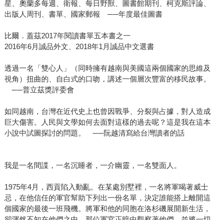
星、奧蘭多每週、衛報、每日野獸、圖書館期刊、柯克斯評論、
出版人周刊、書單、國家郵報 ──年度最佳圖書
比爾．蓋茲2017年閱讀書單五本書之一
2016年6月誠品外文、2018年1月誠品中文選書
透過一名「雙心人」（同時擁有越南與美國這兩個國家的思維及
視角）扭曲的、自白式的口吻，講述一個層次豐富的移民故事。
──普立茲獎評委會
如同越南，台灣在近代史上也曾因戰爭、分裂與占據，對人造成
巨大傷害。人民與文學如何去面對這樣的過去呢？這是我在這本
小說中試圖探討的問題。 ──阮越清寫給台灣讀者的話
我是一名間諜，一名沉睡者，一介幽靈，一名雙面人。
1975年4月，西貢陷入動亂。在某處別墅裡，一名將軍喝著威士
忌，在他信任的軍官幫助下列出一份名單，決定誰能搭上離開這
個國家的最後一班飛機。將軍和他的同胞在洛杉磯展開新生活，
卻渾然不知在他們之中，那位軍官正暗中觀察著他們，並將一切