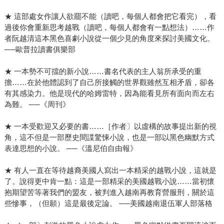
★ 這部處女作讓人欲罷不能（讀吧，每個人都會把它看完），看
過後你會重新思考越戰（讀吧，每個人都會有一點想法）……作
者阮越清這本黑色喜劇小說從一個少見的角度來探討美國文化。
──歐普拉讀書俱樂部
★ 一本勢不可擋的新小說……書名代表的主人翁所承受的重
擔……在於他體認到了自己所接觸的世界觀雖然互相矛盾，卻各
有其感染力。他是現代的哈姆雷特，因為能看見所有面向而左右
為難。 ──《周刊》
★ 一本受歡迎又必要的書……［作者〕以虛構的故事提出新的視
角，這不但是一部歷史間諜驚悚小說，也是一部以黑色幽默方式
表達思想的小說。 ──《溫尼伯自由報》
★ 有人一直在等待越裔美國人寫出一本精采的越戰小說，這就是
了。說得更中肯一點：這是一部精采的美國越戰小說……當初懷
抱期望苦等著我們的盟友，被判進入越南再教育營服刑，關於這
些慘事，（但願）這是最後定論。 ──美國越南退伍軍人部落格