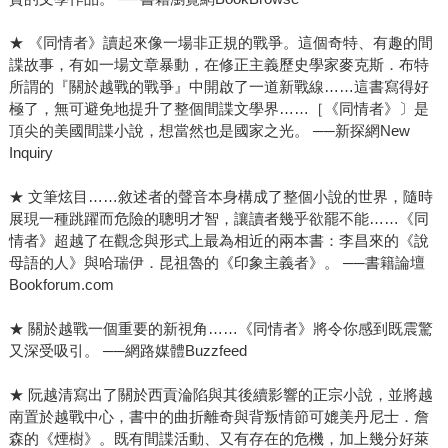
★ 《同情者》讀起來像一場非正規的戰爭。這個奇特、有趣的間
諜故事，有如一場文章暴動，在修正主義歷史學家麥克斯．布特
所謂的『關於越戰的戰爭』中開啟了一道新戰線……這書寫得好
極了，無可避免地提升了整個間諜文學界……［《同情者》〕是
頂尖的美國間諜小說，想當然也是國家之光。 ──新探網New
Inquiry
★ 文筆炫目……敘述者的聲音本身構成了整個小說的世界，隨時
展現一種跳躍而危險的聰明才智，讓讀者幾乎欲罷不能……《同
情者》超越了在觀念與形式上最為相近的兩本書：李昌來的《說
母語的人》與哈瑞伊．昆祖魯的《印象主義者》。 ──書籍論壇
Bookforum.com
★ 關於越戰一個重要的新視角……《同情者》將令你感到既震驚
又深受吸引。 ──網路媒體Buzzfeed
★ 阮越清寫出了關於西貢淪陷與其後續影響的正宗小說，並將越
南置於越戰中心，書中的曲折離奇與背叛情節可媲美丹尼士．詹
森的《煙樹》。既有間諜活動、又有存在的危機，加上幾分好萊