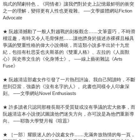
塢式的鬧劇特色，《同情者》讓我們對於史上記憶最鮮明的衝突
之一的理解，變得更有人性也更複雜。 ──文學媒體網站Fiction
Advocate
★ 阮越清撼動了一般人對越戰的刻板觀念……文筆靈巧，不時滑
稽逗趣，有時又令人毛骨悚然……讓他躋身於描述赤裸裸且極具
爭議的雙重性格的偉大小說傳統，而這類小說多半出於十九世
紀，包括有杜思妥也夫斯基的《雙重人格》、左拉的《人面獸
心》與史蒂文生的《化身博士》。 ──線上藝術雜誌《Arts
Fuse》
★ 阮越清這部處女作引發了一片熱烈評論。我自己閱讀時，不斷
想到亞當．強森的《沒有名字的人》。此書也同樣令人印象深
刻。 ──文學網站Novel Enthusiasts
★ 許多讀者只認同那種長期不受質疑或沒有爭議的宏大敘事，而
阮越清這本小說便試圖讓他們迷失方向，亦可說是為他們重新導
向。 ──耶魯大學雙月報《喧囂》
★ ［一部〕耀眼迷人的小說處女作……充滿奔放熱情的每一頁，