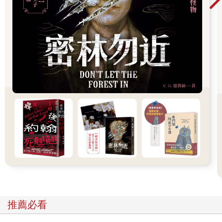
像大使館一片亂糟糟，緊急電報往返於西貢與華盛頓，讓電傳打
字機熱過了頭，使館人員毫不歇息地工作，打敗仗的恐懼氣息太
過濃烈，連空調也失去作用。在一片火爆氣氛中，克勞德仍能保
持冷靜，他在這裡生活太久了，即使置身於熱帶的悶熱氣候也鮮
少流汗。他能在黑暗中悄悄潛伏欺近，但在我們的國家絕不可能
隱形。他雖是知識份子，卻有獨特的美國人本色，是肌肉結實的
划船隊員那一型，還能屈出壯碩的二頭肌。儘管我們這種學者型
的人多半都是蒼白、近視、矮小，克勞德卻有一米八八，視力絕
佳，每天早上還會讓男僕阿農跨坐在背上，做兩百個伏地挺身來
維持身材。閒暇時候他會看書，每次到訪別墅，腋下也總會夾著
一本書。幾天後他到來時，帶的是理查．賀德的《亞洲共產主義
與東方破壞模式》的平裝本。
這本是送我的，將軍則收到一瓶傑克丹尼威士忌──讓我選的話，
我寧可收到威士忌當禮物。不過我還是仔細閱讀封面上密密麻麻
的字，那些誇張到令人屏息的推薦與簡介可能是從某個迷妹俱樂
部的會議紀錄中摘錄而來，除此之外還有兩位國防部長、一位曾
經為了找尋真相造訪我國兩星期的參議員，和一位播報新聞時總
愛仿效卻爾登．希斯頓所扮演的摩西的知名電視主播，也興奮地
嘰嘰咕咕了幾句。從意義重大的副標「了解進而打敗馬克思主義
推薦必看
對亞洲的威脅」，便可得知他們興奮的原因。聽克勞德說每個人
都在讀這本指導手冊，我便說我也會讀。已經開了酒的將軍卻無