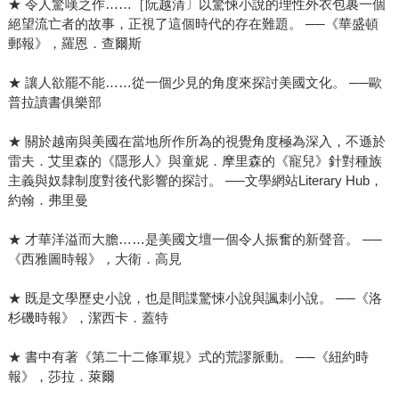
★ 令人驚嘆之作……［阮越清〕以驚悚小說的理性外衣包裹一個
絕望流亡者的故事，正視了這個時代的存在難題。 ──《華盛頓
郵報》，羅恩．查爾斯
★ 讓人欲罷不能……從一個少見的角度來探討美國文化。 ──歐
普拉讀書俱樂部
★ 關於越南與美國在當地所作所為的視覺角度極為深入，不遜於
雷夫．艾里森的《隱形人》與童妮．摩里森的《寵兒》針對種族
主義與奴隸制度對後代影響的探討。 ──文學網站Literary Hub，
約翰．弗里曼
★ 才華洋溢而大膽……是美國文壇一個令人振奮的新聲音。 ──
《西雅圖時報》，大衛．高見
★ 既是文學歷史小說，也是間諜驚悚小說與諷刺小說。 ──《洛
杉磯時報》，潔西卡．蓋特
★ 書中有著《第二十二條軍規》式的荒謬脈動。 ──《紐約時
報》，莎拉．萊爾