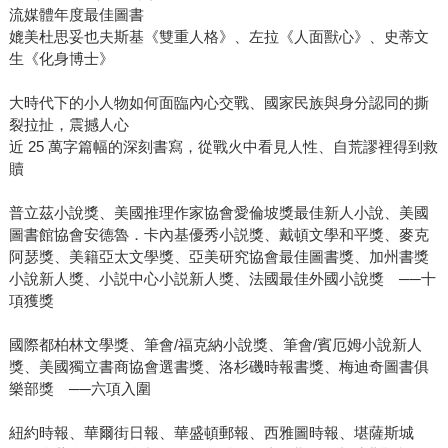
人稱的獨白與倒敘法，描述主角離開美國的後續故事。透過
流媒體年度最佳圖書
主角的自我對話呈現自我存在與各種主義的反思，深刻地叩
媲美杜思妥也夫斯基《雙重人格》、左拉《人面獸心》、史蒂文
問殖民與被殖民、難民等社會面向。也利用其他種族的人民
生《化身博士》
之間造成的言語碰撞、武力鬥爭，表達出社會的難題。 《告
白者》緊張懸疑，又直探存在主義精神，以炙熱的筆觸描繪
大時代下的小人物如何面臨內心交戰、國家民族與身分認同的撕
裂拉扯，震撼人心
出忠誠與背叛的面貌，勢必讓阮越清成為美國文學界的蒼穹
近 25 萬字篇幅的深刻書寫，從戰火中看見人性、自荒謬裡得到救
中，永遠不墜的一顆星，也讓這系列成為極佳的文學作品。
贖
普立茲小說獎、美國推理作家協會愛倫坡獎最佳新人小說、美國
圖書館協會安德魯．卡內基優秀小説獎、戴頓文學和平獎、麥克
阿瑟獎、美籍亞太文學獎、亞美研究協會最佳圖書獎、加州書獎
小說新人獎、小説中心小説新人獎、法國最佳外國小說獎 ──十
項獲獎
國際都柏林文學獎、筆會/福克納小說獎、筆會/賓厄姆小說新人
獎、美國獨立書商協會選書獎、洛杉磯時報書獎、梅迪奇圖書俱
樂部獎 ──六項入圍
紐約時報、華爾街日報、華盛頓郵報、西雅圖時報、堪薩斯城