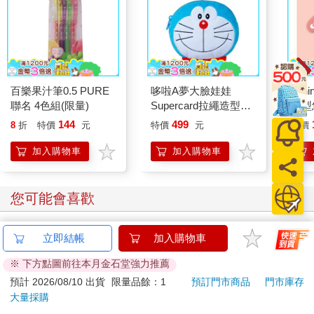
是迫不及待想證明自己對他們的語言無論說寫都同樣精通。比起
一般受過教育的美國人，我的辭彙懂得更多，文法也更精確。我
是雅俗皆通，所以輕輕鬆鬆就能聽懂克勞德形容大使是個
「putz」（白癡），是個「jerkoff with his head up his ass」（搞
不清楚狀況的笨蛋），死都不肯承認這座城市馬上就要被攻陷。
克勞德說，這不是正式撤退，因為我們暫時還不會退守。
百樂果汁筆0.5 PURE
哆啦A夢大臉娃娃
mini
幾乎從未拉高嗓門的將軍，此時破例了。他大吼道，私底下你們
聯名 4色組(限量)
Supercard拉繩造型悠
造型悠
卻捨棄了我們。日日夜夜都有飛機從機場起飛，所有為美國人工
遊卡【受託代銷】
託代
144
499
8
折
特價
元
特價
元
特價
作的人都想辦出境簽證，他們都上你們大使館去申請了。你們撤
退了自己的婦女同胞，也撤退了幼兒和孤兒。怎麼反而是美國人
加入購物車
加入購物車
自己不知道美國人正在退守？克勞德還算懂世故，一臉尷尬地解
釋假如宣布撤退，整個城市會暴動，說不定還會對留下來的美國
人不利。峴港和芽莊就是這樣的情形，當地的美國人自顧自地逃
您可能會喜歡
命去了，留下居民互相攻擊。但儘管有此先例，西貢的氣氛卻異
常平靜，大多數西貢市民表現得就像婚姻觸礁的夫妻，只要沒有
立即結帳
加入購物車
人明說外遇的事實，就寧可頑強地抱著對方，一直浸在水裡。而
這裡的事實是至少有上百萬人正在或曾經以某種能力為美國人工
※ 下方點圖前往本月金石堂強力推薦
作，無論是擦鞋或是指揮一支由美國人設計、猶如美軍翻版的軍
預計 2026/08/10 出貨
限量品餘：1
預訂門市商品
門市庫存
隊，又或是以（在伊利諾州皮奧里亞或紐約州波基普西）一份漢
大量採購
堡的代價為他們口交。他們當中有不少人認為一旦共產黨獲勝