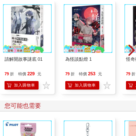
心討論書本或八卦，現在首都已經被敵軍十八個師給包圍了呢。
他想討論飛機，克勞德一面用手搓著威士忌酒杯，一面說他頂多
只能安排一架C-130運輸機暗中偷渡。機上可以容納九十二名傘兵
與其跳傘配備，這點將軍應該十分清楚，因為受總統欽點負責領
導國家警察之前，他正是服務於空降部隊。但問題是──他這麼向
克勞德解釋──光是他的龐大家族就有五十八人，雖然有些人他不
喜歡，甚至於鄙視，但倘若沒有將夫人的親戚全數救出，她永遠
不會原諒他。
我的屬下呢，克勞德？他們怎麼辦？將軍以精確正式的英語問
請解開故事謎底 01
為怪談點燈 1
怪奇
道。接著將軍和克勞德不約而同地覷著我。我盡可能顯得勇敢。
我並非高階軍官，只不過身為副官又是最熟悉美國文化的軍官，
229
253
79
折
特價
元
79
折
特價
元
79
折
因此每當將軍與美國人開會，我都會參與。我的同胞說英語多半
加入購物車
加入購物車
略帶口音，即使有些人英語說得和我一樣好，卻幾乎沒有人能像
我一樣談論棒球排名、珍芳達為何討人厭，或是滾石合唱團相較
於披頭四的優缺點。如果美國人閉上眼聽我說話，會以為我是他
您可能也需要
的同鄉。的確，我講電話時很容易被誤認為美國人。見到面之
後，對方無不對我的外表驚訝萬分，而且幾乎一定會問我怎麼能
把英語學得這麼好。在我們這個受美國管轄的波蘿蜜共和國，美
國人自然預期我也像其他數百萬人一樣不諳英語，或者只會說洋
涇濱英語或帶有口音的英語。我痛恨他們這種預期心態，因此總