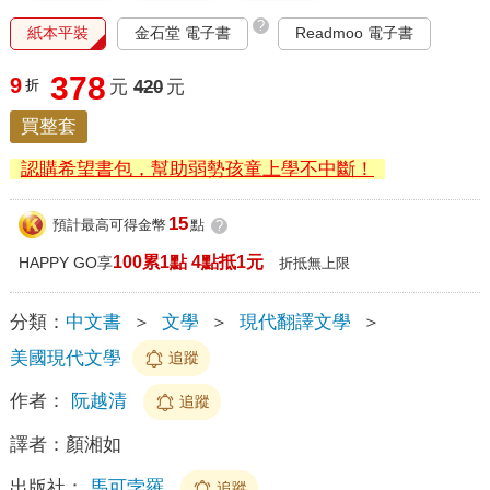
?
紙本平裝
金石堂 電子書
Readmoo 電子書
378
9
折
元
420
元
買整套
認購希望書包，幫助弱勢孩童上學不中斷！
15
預計最高可得金幣
點
?
100累1點 4點抵1元
HAPPY GO享
折抵無上限
分類：
中文書
＞
文學
＞
現代翻譯文學
＞
美國現代文學
追蹤
作者：
阮越清
追蹤
譯者：
顏湘如
出版社：
馬可孛羅
追蹤