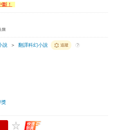
中斷！
上限
小說
＞
翻譯科幻小說
追蹤
?
學獎