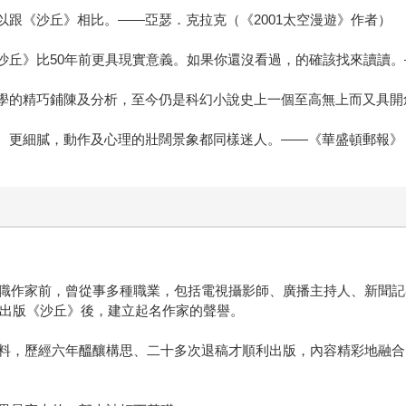
以跟《沙丘》相比。——亞瑟．克拉克（《2001太空漫遊》作者）
《沙丘》比50年前更具現實意義。如果你還沒看過，的確該找來讀讀
哲學的精巧鋪陳及分析，至今仍是科幻小說史上一個至高無上而又具
整、更細膩，動作及心理的壯闊景象都同樣迷人。——《華盛頓郵報》
職作家前，曾從事多種職業，包括電視攝影師、廣播主持人、新聞記者
年出版《沙丘》後，建立起名作家的聲譽。
料，歷經六年醞釀構思、二十多次退稿才順利出版，內容精彩地融合