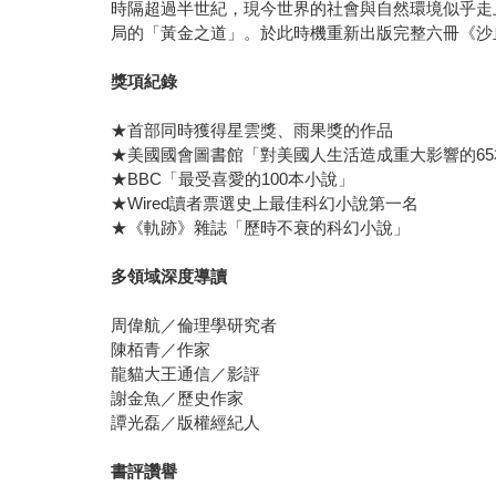
時隔超過半世紀，現今世界的社會與自然環境似乎走
局的「黃金之道」。於此時機重新出版完整六冊《沙
獎項紀錄
★首部同時獲得星雲獎、雨果獎的作品
★美國國會圖書館「對美國人生活造成重大影響的65
★BBC「最受喜愛的100本小說」
★Wired讀者票選史上最佳科幻小說第一名
★《軌跡》雜誌「歷時不衰的科幻小說」
多領域深度導讀
周偉航／倫理學研究者
陳栢青／作家
龍貓大王通信／影評
謝金魚／歷史作家
譚光磊／版權經紀人
書評讚譽