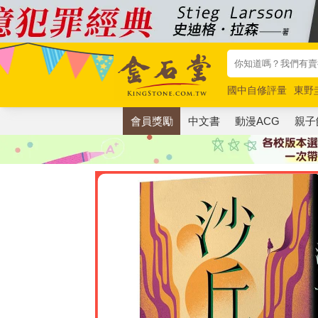
國中自修評量
東野
唯紅花綻放
奧德賽
會員獎勵
中文書
動漫ACG
親子