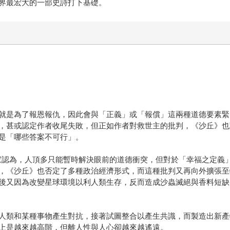
界最宏大的一部史詩打下基礎。
就是為了報恩報仇，因此會與「正義」或「報償」這兩種道德要素緊
，甚或認定作者收尾失敗，但正如作者對救世主的批判，《沙丘》也
是「哪些答案不可行」。
理學家認為，人頂多只能暫時解決眼前的道德衝突，但對於「幸福之定
，《沙丘》也否定了多種政治經濟形式，而這種批判又再向外擴張至
後又因為改變星球環境以利人類生存，反而造成沙蟲滅絕與香料短缺
人類和某種事物產生對抗，接著試圖整合以產生共識，而製造出新產
上是越來越高階，但離人性與人心卻越來越遙遠。