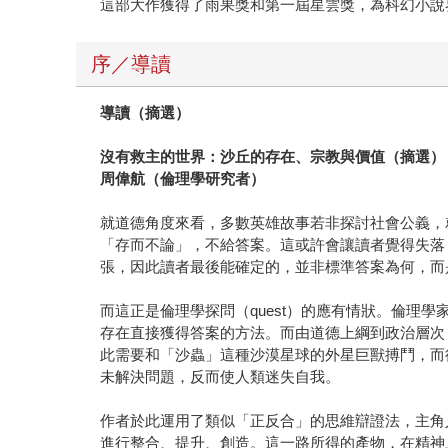
這部大作獲得了雨果獎和第一屆星雲獎，為科幻小說
序／導讀
導讀（摘選）
沒有救主的世界：沙丘的存在、宗教與價值（摘選）
周偉航（倫理學研究者）
就道德角度來看，多數英雄故事若非探討社會公義，
「存而不論」，不給答案。這或許會讓讀者覺得失落
張，因此讀者最後能確定的，並非標準答案為何，而
而這正是倫理學探問（quest）的應有情狀。倫
存在直接獲得答案的方法。而由道德上綱到政治層次
此需要和「沙蟲」這種沙漠星球的外星巨獸搏鬥，而
未解決問題，反而使人類迷失自我。
作者於此運用了類似「正反合」的思維辯證法，主角
進行整合、提升、創造。這一路所得的產物，在精神