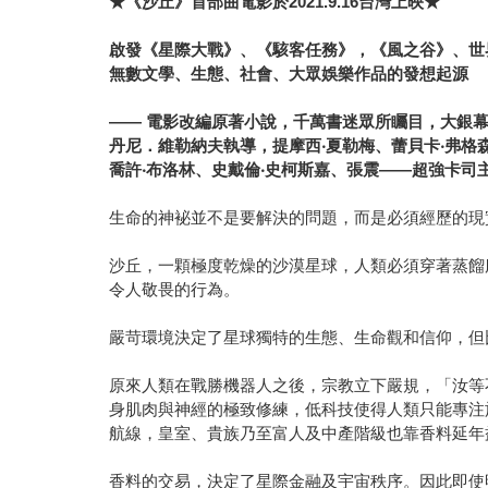
★
《沙丘》首部曲電影於
2021.9.16
台灣上映
★
啟發《星際大戰》、《駭客任務》，《風之谷》、世
無數文學、生態、社會、大眾娛樂作品的發想起源
——
電影改編原著小說，千萬書迷眾所矚目，大銀
丹尼．維勒納夫執導，提摩西
‧
夏勒梅、蕾貝卡
‧
弗格
喬許
‧
布洛林、史戴倫
‧
史柯斯嘉、張震
——
超強卡司
生命的神袐並不是要解決的問題，而是必須經歷的現
沙丘，一顆極度乾燥的沙漠星球，人類必須穿著蒸餾
令人敬畏的行為。
嚴苛環境決定了星球獨特的生態、生命觀和信仰，但
原來人類在戰勝機器人之後，宗教立下嚴規，「汝等
身肌肉與神經的極致修練，低科技使得人類只能專注
航線，皇室、貴族乃至富人及中產階級也靠香料延年
香料的交易，決定了星際金融及宇宙秩序。因此即使