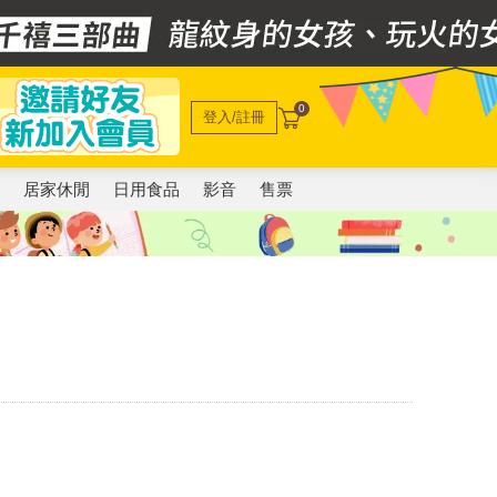
0
登入/註冊
電
居家休閒
日用食品
影音
售票