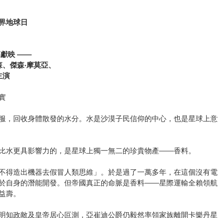
界地球日
幕獻映
——
森、傑森
‧
摩莫亞、
主演
實
服，回收身體散發的水分。水是沙漠子民信仰的中心，也是星球上意
比水更具影響力的，是星球上獨一無二的珍貴物產——香料。
不得造出機器去假冒人類思維」。於是過了一萬多年，在這個沒有電
於自身的潛能開發。但帝國真正的命脈是香料——星際運輸全賴領航
益壽。
明知政敵及皇帝居心叵測，亞崔迪公爵仍毅然率領家族離開卡樂丹星