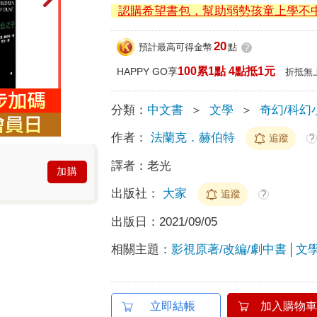
認購希望書包，幫助弱勢孩童上學不
20
預計最高可得金幣
點
?
100累1點 4點抵1元
HAPPY GO享
折抵無
分類：
中文書
＞
文學
＞
奇幻/科幻
作者：
法蘭克．赫伯特
追蹤
?
譯者：
老光
加購
出版社：
大家
追蹤
?
出版日：
2021/09/05
相關主題：
影視原著/改編/劇中書
文
立即結帳
加入購物車