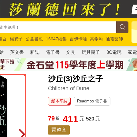
圭吾
楊双子
公益書包
16647續集
吉伊卡哇
高希均
通靈藥師
路邊攤新作
馬斯克
玩具總動員5
超慢跑
館
英文書
雜誌
電子書
文具
玩具親子
3C電玩
家
沙丘(3)沙丘之子
Children of Dune
紙本平裝
Readmoo 電子書
411
79
折
元
520
元
買整套