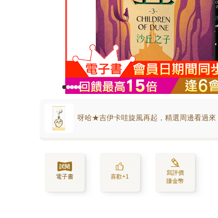
呀哈★吉伊卡哇旋風再起，精選周邊看過來
寫評價
電子書
喜歡+1
賺金幣