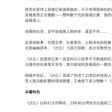
然而在星球上迎接亞崔迪家族的，不只有環環相扣的
某種東西正在覺醒——歷時數千代的基因計畫、激昂
保羅身上。
保羅的出現，是宇宙億萬人類的幸，還是不幸……
反英雄敘事、生態文學、社會寓言、人類演化的想像
全新編修譯本．《沙丘》小說六部曲．首次完整登台
《沙丘》從面世以來一直是科幻小說界不可動搖的巨
治運作的社會寓言等等，博大精深的多種面向一應具
時隔半世紀，《沙丘》竟成了預演了21世紀科技與
受人類活動影響的環境變遷，又會投下多少變數？《
本書特色
《沙丘》以科幻大作聞名，13年前台灣首次出版前