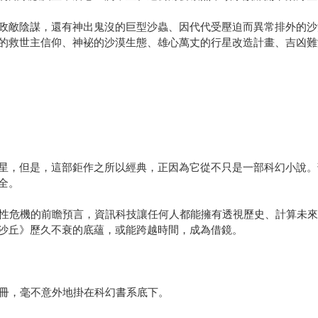
政敵陰謀，還有神出鬼沒的巨型沙蟲、因代代受壓迫而異常排外的沙
的救世主信仰、神袐的沙漠生態、雄心萬丈的行星改造計畫、吉凶難
星，但是，這部鉅作之所以經典，正因為它從不只是一部科幻小說。
全。
人性危機的前瞻預言，資訊科技讓任何人都能擁有透視歷史、計算未
沙丘》歷久不衰的底蘊，或能跨越時間，成為借鏡。
三冊，毫不意外地掛在科幻書系底下。