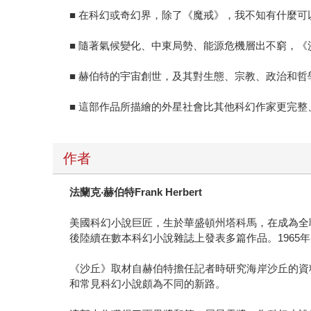
■ 在科幻或奇幻界，除了《魔戒》，我不知有什麼可
■ 隨著氣候變化、中東局勢、能源危機層出不窮，
■ 赫伯特的宇宙創世，及其對生態、宗教、政治和
■ 這部作品所描繪的外星社會比其他科幻作家更完
作者
法蘭克
‧
赫伯特
Frank Herbert
美國科幻小說巨匠，生於華盛頓州塔科馬，在成為全
後陸續在數本科幻小說雜誌上發表多篇作品。1965
《沙丘》取材自赫伯特擔任記者時研究海岸沙丘的資
和常見科幻小說頗為不同的新路。