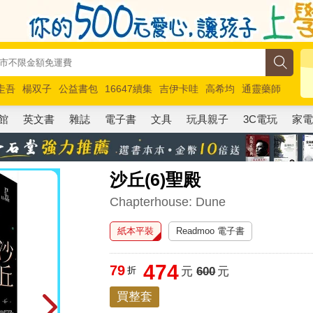
圭吾
楊双子
公益書包
16647續集
吉伊卡哇
高希均
通靈藥師
路邊攤新作
馬斯克
玩具總動員5
超慢跑
館
英文書
雜誌
電子書
文具
玩具親子
3C電玩
家
沙丘(6)聖殿
Chapterhouse: Dune
紙本平裝
Readmoo 電子書
474
79
折
元
600
元
買整套