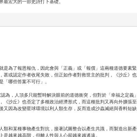
界最宏大的一部史詩打下基礎。
就是為了報恩報仇，因此會與「正義」或「報償」這兩種道德要素緊
，甚或認定作者收尾失敗，但正如作者對救世主的批判，《沙丘》也
是「哪些答案不可行」。
理學家認為，人頂多只能暫時解決眼前的道德衝突，但對於「幸福之定
，《沙丘》也否定了多種政治經濟形式，而這種批判又再向外擴張至
後又因為改變星球環境以利人類生存，反而造成沙蟲滅絕與香料短缺
人類和某種事物產生對抗，接著試圖整合以產生共識，而製造出新產
上是越來越高階，但離人性與人心卻越來越遙遠。