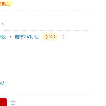
中斷！
上限
小說
＞
翻譯科幻小說
追蹤
?
學獎