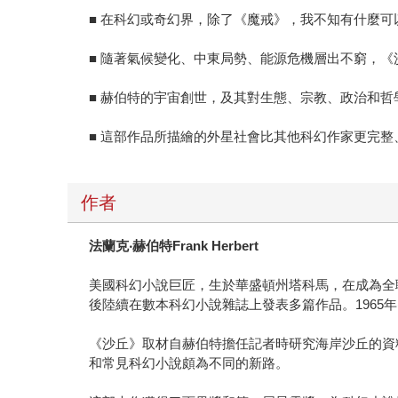
■ 在科幻或奇幻界，除了《魔戒》，我不知有什麼可
■ 隨著氣候變化、中東局勢、能源危機層出不窮，
■ 赫伯特的宇宙創世，及其對生態、宗教、政治和
■ 這部作品所描繪的外星社會比其他科幻作家更完
作者
法蘭克
‧
赫伯特
Frank Herbert
美國科幻小說巨匠，生於華盛頓州塔科馬，在成為全
後陸續在數本科幻小說雜誌上發表多篇作品。1965
《沙丘》取材自赫伯特擔任記者時研究海岸沙丘的資
和常見科幻小說頗為不同的新路。