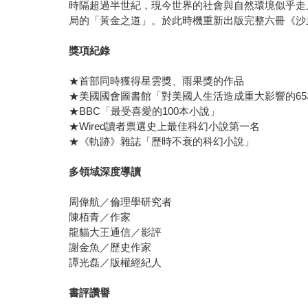
時隔超過半世紀，現今世界的社會與自然環境似乎走
局的「黃金之道」。於此時機重新出版完整六冊《沙
獎項紀錄
★首部同時獲得星雲獎、雨果獎的作品
★美國國會圖書館「對美國人生活造成重大影響的65
★BBC「最受喜愛的100本小說」
★Wired讀者票選史上最佳科幻小說第一名
★《軌跡》雜誌「歷時不衰的科幻小說」
多領域深度導讀
周偉航／倫理學研究者
陳栢青／作家
龍貓大王通信／影評
謝金魚／歷史作家
譚光磊／版權經紀人
書評讚譽