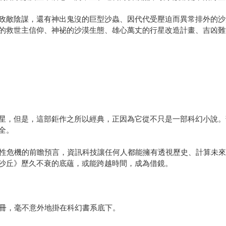
政敵陰謀，還有神出鬼沒的巨型沙蟲、因代代受壓迫而異常排外的沙
的救世主信仰、神袐的沙漠生態、雄心萬丈的行星改造計畫、吉凶難
星，但是，這部鉅作之所以經典，正因為它從不只是一部科幻小說。
全。
人性危機的前瞻預言，資訊科技讓任何人都能擁有透視歷史、計算未
沙丘》歷久不衰的底蘊，或能跨越時間，成為借鏡。
三冊，毫不意外地掛在科幻書系底下。