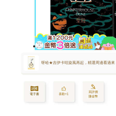
呀哈★吉伊卡哇旋風再起，精選周邊看過來
寫評價
電子書
喜歡+1
賺金幣