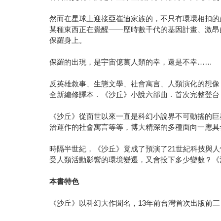
然而在星球上迎接亞崔迪家族的，不只有環環相扣的
某種東西正在覺醒——歷時數千代的基因計畫、激昂
保羅身上。
保羅的出現，是宇宙億萬人類的幸，還是不幸……
反英雄敘事、生態文學、社會寓言、人類演化的想像
全新編修譯本．《沙丘》小說六部曲．首次完整登台
《沙丘》從面世以來一直是科幻小說界不可動搖的巨
治運作的社會寓言等等，博大精深的多種面向一應具
時隔半世紀，《沙丘》竟成了預演了21世紀科技與
受人類活動影響的環境變遷，又會投下多少變數？《
本書特色
《沙丘》以科幻大作聞名，13年前台灣首次出版前