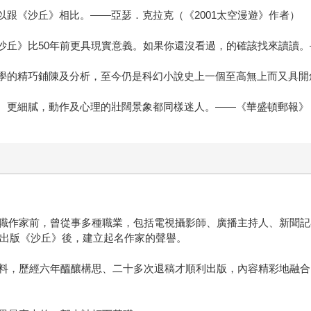
以跟《沙丘》相比。——亞瑟．克拉克（《2001太空漫遊》作者）
《沙丘》比50年前更具現實意義。如果你還沒看過，的確該找來讀讀
哲學的精巧鋪陳及分析，至今仍是科幻小說史上一個至高無上而又具
整、更細膩，動作及心理的壯闊景象都同樣迷人。——《華盛頓郵報》
職作家前，曾從事多種職業，包括電視攝影師、廣播主持人、新聞記者
年出版《沙丘》後，建立起名作家的聲譽。
料，歷經六年醞釀構思、二十多次退稿才順利出版，內容精彩地融合