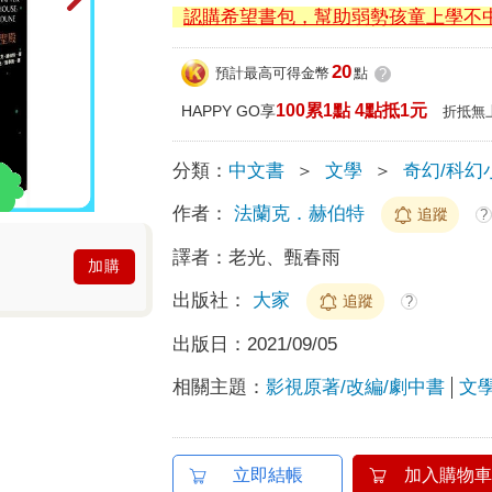
認購希望書包，幫助弱勢孩童上學不
20
預計最高可得金幣
點
?
100累1點 4點抵1元
HAPPY GO享
折抵無
分類：
中文書
＞
文學
＞
奇幻/科幻
作者：
法蘭克．赫伯特
追蹤
?
譯者：
老光、甄春雨
加購
出版社：
大家
追蹤
?
出版日：
2021/09/05
相關主題：
影視原著/改編/劇中書
文
立即結帳
加入購物車