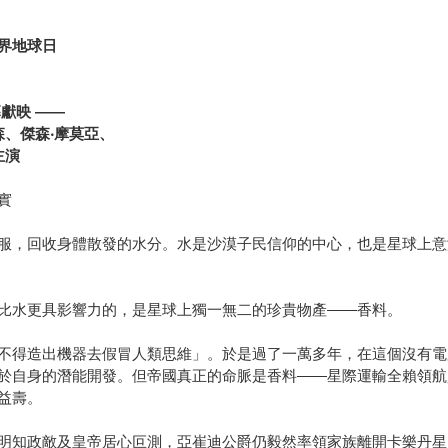
界地球日
幕獻映
——
森、傑森
‧
摩莫亞、
主演
實
服，回收身體散發的水分。水是沙漠子民信仰的中心，也是星球上意
比水更具影響力的，是星球上獨一無二的珍貴物產——香料。
不得造出機器去假冒人類思維」。於是過了一萬多年，在這個沒有電
於自身的潛能開發。但帝國真正的命脈是香料——星際運輸全賴領航
益壽。
明知政敵及皇帝居心叵測，亞崔迪公爵仍毅然率領家族離開卡樂丹星