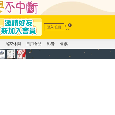
0
登入/註冊
電
居家休閒
日用食品
影音
售票