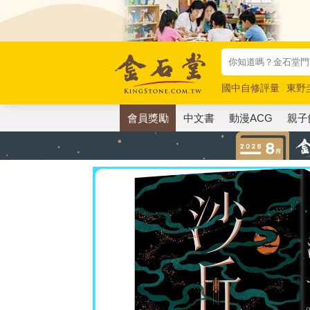
國中自修評量
東野
唯紅花綻放
奧德賽
會員獎勵
中文書
動漫ACG
親子