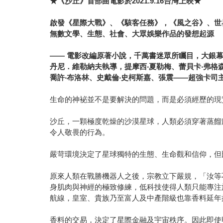
★
《沙丘》首部曲電影於
2021.9.16
台灣上映
★
啟發《星際大戰》、《駭客任務》，《風之谷》、世
無數文學、生態、社會、大眾娛樂作品的發想起源
——
電影改編原著小說，千萬書迷眾所矚目，大銀
丹尼．維勒納夫執導，提摩西
‧
夏勒梅、蕾貝卡
‧
弗格
喬許
‧
布洛林、史戴倫
‧
史柯斯嘉、張震
——
超強卡司
生命的神袐並不是要解決的問題，而是必須經歷的現
沙丘，一顆極度乾燥的沙漠星球，人類必須穿著蒸餾
令人敬畏的行為。
嚴苛環境決定了星球獨特的生態、生命觀和信仰，但
原來人類在戰勝機器人之後，宗教立下嚴規，「汝等
身肌肉與神經的極致修練，低科技使得人類只能專注
航線，皇室、貴族乃至富人及中產階級也靠香料延年
香料的交易，決定了星際金融及宇宙秩序。因此即使