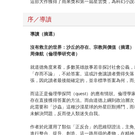
這部大作獲得了雨果獎和第一屆星雲獎，為科幻小說
序／導讀
導讀（摘選）
沒有救主的世界：沙丘的存在、宗教與價值（摘選）
周偉航（倫理學研究者）
就道德角度來看，多數英雄故事若非探討社會公義，
「存而不論」，不給答案。這或許會讓讀者覺得失落
張，因此讀者最後能確定的，並非標準答案為何，而
而這正是倫理學探問（quest）的應有情狀。倫
存在直接獲得答案的方法。而由道德上綱到政治層次
此需要和「沙蟲」這種沙漠星球的外星巨獸搏鬥，而
未解決問題，反而使人類迷失自我。
作者於此運用了類似「正反合」的思維辯證法，主角
進行整合、提升、創造。這一路所得的產物，在精神