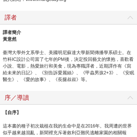
譯者
譯者簡介
黃意然
臺灣大學外文系學士、美國明尼蘇達大學新聞傳播學系碩士。在
竹科IC設計公司當了七年的PM後，決定投回藝文的懷抱，喜歡看
小說、電影，熱愛旅行和美食，現為專職譯者，近期譯作有《寫
給未來的日記》、《別告訴愛麗絲》、《甲蟲男孩2+3》、《安眠
醫生》、《愛的故事》、《長腿叔叔》等。
序／導讀
【自序】
這本書的種子初次栽植在我的生命中是在2016年。我周遭的世界
似乎越來越混亂，新聞裡充斥著敘利亞難民逃離家園的相關報