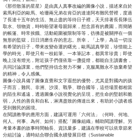
《那些散落的星星》是由真人真事改編的圖像小說，描述來自於
索馬利亞的歐馬、哈珊兩兄弟在肯亞的達達阿布難民營裡，度過
了長達十五年的生活。無止盡的等待日子裡，天天排著長長隊伍
取水、領物資，時時盼望著母親歸來，想念原有的農園，而簡陋
的帳篷、時常挨餓、活動範圍被限制等等，彷彿是被關押在一個
無形的監獄，日日消磨生存的意志。所幸，「上學」為這一切沒
有希望的日子，帶來改變命運的曙光，歐馬認真學習，珍惜能上
學的時光，即使只有一枝鉛筆、一本筆記本，都異常珍貴；即使
晚上沒有燈光，附近孩子們僅依靠一盞提燈，都能自主讀書會，
共同討論課業，他們堅持信念努力不懈，克服萬難永不放棄希望
的精神，令人感佩。
圖像小說具備了圖像直覺和文字遐想的優勢，尤其是對國內的孩
子而言，難民、非洲、沙漠、戰爭、聯合國等，這些場景都相當
的陌生和遙遠，透過圖像小說視覺化的呈現，把生命的堅韌和脆
弱，人性的善良和自私，淋漓盡致的傳達出來，有助於小讀者感
受到難民的困境。
在閱讀教學的應用方面，建議可運用「六何法」（何時、何地、
何人、何事、為何、如何）搭配「圖像組織」輔助閱讀理解。另
考量本書的故事時間軸長、資訊量多，建議在學校可以依章節來
分組討論，適時結合聯合國永續發展目標（Sustainable