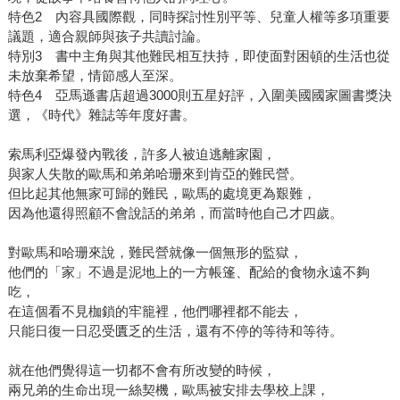
特色2 內容具國際觀，同時探討性別平等、兒童人權等多項重要
議題，適合親師與孩子共讀討論。
特別3 書中主角與其他難民相互扶持，即使面對困頓的生活也從
未放棄希望，情節感人至深。
特色4 亞馬遜書店超過3000則五星好評，入圍美國國家圖書獎決
選，《時代》雜誌等年度好書。
索馬利亞爆發內戰後，許多人被迫逃離家園，
與家人失散的歐馬和弟弟哈珊來到肯亞的難民營。
但比起其他無家可歸的難民，歐馬的處境更為艱難，
因為他還得照顧不會說話的弟弟，而當時他自己才四歲。
對歐馬和哈珊來說，難民營就像一個無形的監獄，
他們的「家」不過是泥地上的一方帳篷、配給的食物永遠不夠
吃，
在這個看不見枷鎖的牢籠裡，他們哪裡都不能去，
只能日復一日忍受匱乏的生活，還有不停的等待和等待。
就在他們覺得這一切都不會有所改變的時候，
兩兄弟的生命出現一絲契機，歐馬被安排去學校上課，