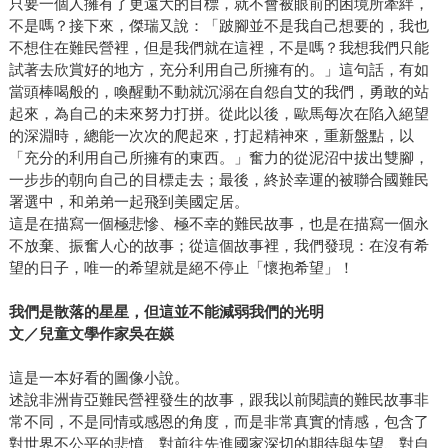
只要一個人擁有了更遠大的目標，就不會被眼前的困境所牽絆，
不是嗎？接下來，傑瑞又說：「跛腳並不是我自己想要的，我也
不想住在難民營裡，但是我們就在這裡，不是嗎？我想我們只能
試著去欣賞好的地方，充分利用自己所擁有的。」這句話，有如
當頭棒喝般的，喚醒動不動就沉溺在自怨自艾的我們，勇敢的站
起來，為自己的未來努力打拼。從此以後，歐馬每次在陷入絕望
的深淵時，總能一次次的爬起來，打起精神來，重新盤點，以
「充分的利用自己所擁有的東西。」奮力的從泥沼中拔出雙腳，
一步步的朝向自己的目標走去；最後，終於幸運的被聯合國難民
署選中，和弟弟一起飛到美國定居。
這是在描寫一個極悲慘、極不幸的難民故事，也是在描寫一個永
不放棄、振奮人心的故事；從這個故事裡，我們發現：在沒有希
望的日子，唯一的希望就是絕不停止「懷抱希望」！
我們是散落的星星，但這並不能減弱我們的光明
文／兒童文學作家吳在媖
這是一本好看的圖像小說。
述說非洲肯亞難民營裡發生的故事，跟我以前閱讀的難民故事非
常不同，不是同情或感恩的角度，而是非常真實的情感，包含了
對世界不公平的悲憤、對前往先進國家深切的期待與失望、對自