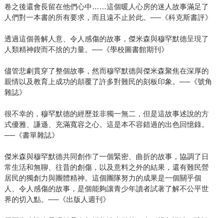
卷之後還會長留在他們心中……這個暖人心房的迷人故事滿足了
人們對一本書的所有要求，而且遠不止於此。──《科克斯書評》
透過這個善解人意、令人感傷的故事，傑米森與穆罕默德呈現了
人類精神鍥而不捨的力量。──《學校圖書館期刊》
儘管悲劇貫穿了整個故事，然而穆罕默德與傑米森聚焦在深厚的
親情以及教育上成功的顛覆了許多對難民的刻板印象。──《號角
雜誌》
很不幸的，穆罕默德的經歷並非獨一無二，但是這故事述說的方
式優雅、謙遜、充滿寬容之心。這是本不容錯過的出色回憶錄。
──《書單雜誌》
傑米森與穆罕默德共同創作了一個緊密、曲折的故事，協調了日
常生活和無聊、往昔的創傷，以及意料之外的結果，還有難民營
居民的獨創力與團體精神。這個團隊努力的成果是一個關乎個
人、令人感傷的故事，是個能夠讓青少年讀者試著了解不公平世
界的切入點。──《出版人週刊》