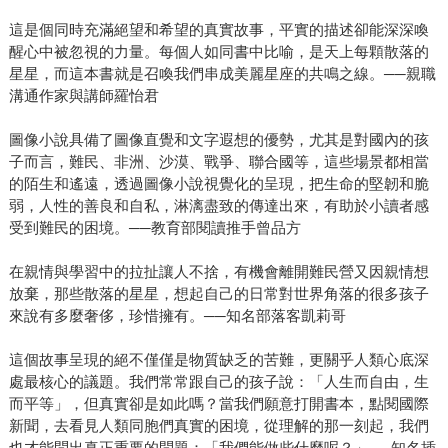
這是個同時充滿絕望和希望的真實故事，平實的描述卻能深深喚
醒心中被忽視的力量。每個人如同書中比喻，是天上每顆散落的
星星，而這本書就是召喚我們串成美麗星座的共鳴之線。──親職
溝通作家與講師羅怡君
圖像小說具備了圖像直覺和文字遐想的優勢，尤其是對國內的孩
子而言，難民、非洲、沙漠、戰爭、聯合國等，這些場景都相當
的陌生和遙遠，透過圖像小說視覺化的呈現，把生命的堅韌和脆
弱，人性的善良和自私，淋漓盡致的傳達出來，有助於小讀者感
受到難民的困境。──教育部閱讀推手曾品方
在親情與學習中的拉扯讓人不捨，有機會離開難民營又因親情想
放棄，那些散落的星星，想起自己的日常對世界角落的很多孩子
來說有多麼奢侈，珍惜擁有。──知名部落客凱莉哥
這個故事呈現的絕不僅僅是物質缺乏的苦難，更關乎人類心底深
處最核心的議題。我們常常跟自己的孩子說：「人生而自由，生
而平等」，但真實卻是如此嗎？當我們願意打開書本，點閱國際
新聞，去看見人類同胞們真實的困境，從理解的那一刻起，我們
也才能問出真正重要的問題：「我們能做些什麼呢？」──知名插