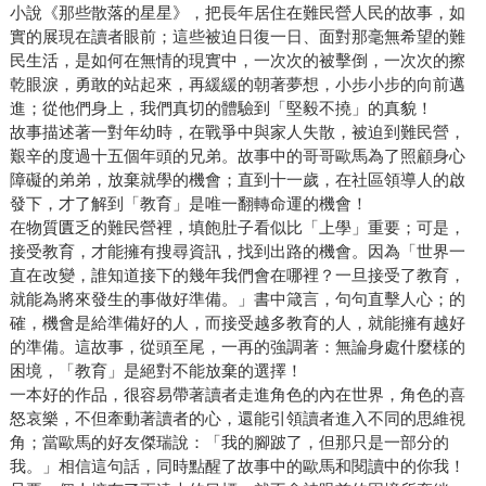
小說《那些散落的星星》，把長年居住在難民營人民的故事，如
實的展現在讀者眼前；這些被迫日復一日、面對那毫無希望的難
民生活，是如何在無情的現實中，一次次的被擊倒，一次次的擦
乾眼淚，勇敢的站起來，再緩緩的朝著夢想，小步小步的向前邁
進；從他們身上，我們真切的體驗到「堅毅不撓」的真貌！
故事描述著一對年幼時，在戰爭中與家人失散，被迫到難民營，
艱辛的度過十五個年頭的兄弟。故事中的哥哥歐馬為了照顧身心
障礙的弟弟，放棄就學的機會；直到十一歲，在社區領導人的啟
發下，才了解到「教育」是唯一翻轉命運的機會！
在物質匱乏的難民營裡，填飽肚子看似比「上學」重要；可是，
接受教育，才能擁有搜尋資訊，找到出路的機會。因為「世界一
直在改變，誰知道接下的幾年我們會在哪裡？一旦接受了教育，
就能為將來發生的事做好準備。」書中箴言，句句直擊人心；的
確，機會是給準備好的人，而接受越多教育的人，就能擁有越好
的準備。這故事，從頭至尾，一再的強調著：無論身處什麼樣的
困境，「教育」是絕對不能放棄的選擇！
一本好的作品，很容易帶著讀者走進角色的內在世界，角色的喜
怒哀樂，不但牽動著讀者的心，還能引領讀者進入不同的思維視
角；當歐馬的好友傑瑞說：「我的腳跛了，但那只是一部分的
我。」相信這句話，同時點醒了故事中的歐馬和閱讀中的你我！