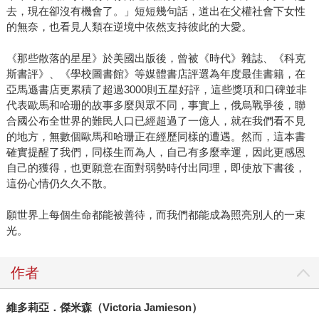
去，現在卻沒有機會了。」短短幾句話，道出在父權社會下女性
的無奈，也看見人類在逆境中依然支持彼此的大愛。
《那些散落的星星》於美國出版後，曾被《時代》雜誌、《科克
斯書評》、《學校圖書館》等媒體書店評選為年度最佳書籍，在
亞馬遜書店更累積了超過3000則五星好評，這些獎項和口碑並非
代表歐馬和哈珊的故事多麼與眾不同，事實上，俄烏戰爭後，聯
合國公布全世界的難民人口已經超過了一億人，就在我們看不見
的地方，無數個歐馬和哈珊正在經歷同樣的遭遇。然而，這本書
確實提醒了我們，同樣生而為人，自己有多麼幸運，因此更感恩
自己的獲得，也更願意在面對弱勢時付出同理，即使放下書後，
這份心情仍久久不散。
願世界上每個生命都能被善待，而我們都能成為照亮別人的一束
光。
作者
維多莉亞．傑米森（Victoria Jamieson）