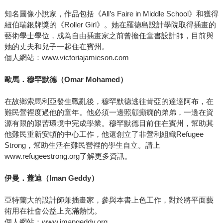
知名圖像小說家，作品包括《All’s Faire in Middle School》和獲得
紐伯瑞銀牌獎的《Roller Girl》。她在羅德島設計學院取得插畫的
藝術學士學位，成為自由插畫家之前曾擔任童書設計師，目前與
她的丈夫和兒子一起住在賓州。
個人網站：www.victoriajamieson.com
歐馬．穆罕默德（Omar Mohamed）
在故鄉索馬利亞發生戰亂後，穆罕默德逃往肯亞的達達阿布，在
難民營裡度過他的童年。他必須一邊照顧癲癇的弟弟，一邊在資
源有限的艱苦環境中完成學業。穆罕默德目前住在賓州，幫助其
他難民重新安頓的中心工作，他還創立了非營利組織Refugee
Strong，幫助生活在難民營裡的學生自立。請上
www.refugeestrong.org了解更多資訊。
伊曼．蓋迪（Iman Geddy）
亞特蘭大的設計師兼插畫家，參與本書上色工作，對於將平面藝
術用在社會公益上充滿熱忱。
個人網站：www.imangeddy.org