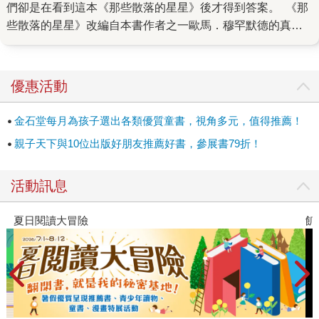
們卻是在看到這本《那些散落的星星》後才得到答案。 《那
些散落的星星》改編自本書作者之一歐馬．穆罕默德的真實
經歷，他四歲那年，因為家鄉索馬利亞發生戰亂，被迫與弟
弟哈珊流浪到異國，此後展開長達十五年困頓的難民生活。
對於平常衣食無憂、安全無虞的我們來說，可能很難想像
優惠活動
「難民的生活」是什麼樣子？雖然過去市場上不乏類似主題
的小說，但文字描繪得再生動都有其限制，而本書透過圖像
金石堂每月為孩子選出各類優質童書，視角多元，值得推薦！
的傳遞，一方面降低了純文字的閱讀門檻，一翻開書就能立
親子天下與10位出版好朋友推薦好書，參展書79折！
刻融入情節；另一方面，也幫助我們跨越時空的阻隔，看見
被世界遺忘的真實角落──原來，難民的食物是採配給制，但
活動訊息
分量總是不夠吃，在下個配給日前只能挨餓；原來，難民沒
有一天不渴望結束流亡生活，然而隨著營地裡的人和帳篷越
飢餓遊戲前傳贈早優券
來越多，也意味著被選中、引渡到其他國家的機會變得遙不
可及。 正因為處境如此艱難，主角們所展現的堅韌與勇氣，
以及相互扶持的情誼才顯得更加可貴。兄弟檔中的弟弟哈珊
從小不會說話，又患有癲癇，所以歐馬在有機會升學時遲疑
了，他不知道是否應該為了爭取光明的未來，而放弱勢的弟
弟獨自在家。這時一個叫瑪麗安的鄰居女孩挺身而出，儘管