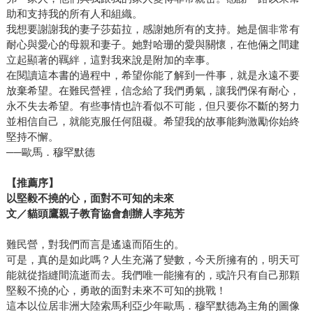
助和支持我的所有人和組織。
我想要謝謝我的妻子莎茹拉，感謝她所有的支持。她是個非常有
耐心與愛心的母親和妻子。她對哈珊的愛與關懷，在他倆之間建
立起顯著的羈絆，這對我來說是附加的幸事。
在閱讀這本書的過程中，希望你能了解到一件事，就是永遠不要
放棄希望。在難民營裡，信念給了我們勇氣，讓我們保有耐心，
永不失去希望。有些事情也許看似不可能，但只要你不斷的努力
並相信自己，就能克服任何阻礙。希望我的故事能夠激勵你始終
堅持不懈。
──歐馬．穆罕默德
【推薦序】
以堅毅不撓的心，面對不可知的未來
文／貓頭鷹親子教育協會創辦人李苑芳
難民營，對我們而言是遙遠而陌生的。
可是，真的是如此嗎？人生充滿了變數，今天所擁有的，明天可
能就從指縫間流逝而去。我們唯一能擁有的，或許只有自己那顆
堅毅不撓的心，勇敢的面對未來不可知的挑戰！
這本以位居非洲大陸索馬利亞少年歐馬．穆罕默德為主角的圖像