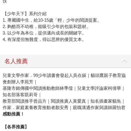
技
【少年天下】系列介紹
1. 專屬國中生，給10-15歲「輕」少年的閱讀提案。
2. 夠酷而不幼稚，能吸引少年的包裝和題材。
3. 以少年為本位，提供邁向成長的關鍵字。
4. 有深度但無難度，得以思辨的優質文本。
名人推薦
兒童文學作家．99少年讀書會發起人吳在媖｜貓頭鷹親子教育協
會創辦人李苑芳｜
基隆市銘傳國中閱讀推動教師林季儒｜兒童文學評論家柯倩華｜
知名部落客凱莉哥｜
教育部閱讀推手曾品方｜閱讀推廣人黃愛真｜知名插畫家貓魚｜
作家．家庭素養教育推動者顏安秀｜親職溝通作家與講師羅怡君
感動推薦！
【各界推薦】