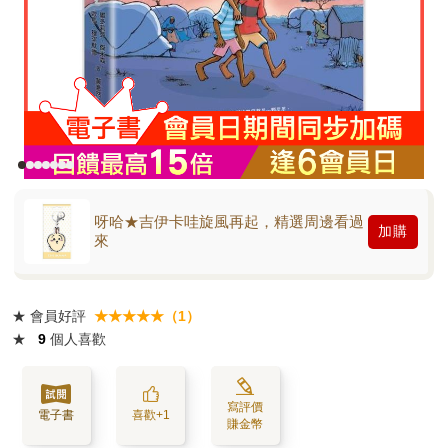
呀哈★吉伊卡哇旋風再起，精選周邊看過
加購
來
★
會員好評
★★★★★（1）
★
9
個人喜歡
寫評價
電子書
喜歡+1
賺金幣