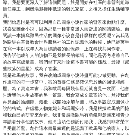
導。我想要更深入了解這個問題，於是開始在社區的非營利組織
擔任義工，到機場迎接剛抵達的難民家庭，之後又擔任生活輔導
員。
我開始思忖是否可以利用自己圖像小說作家的背景來做點什麼。
我喜愛圖像小說，因為那是一種非常迷人而舒適的閱讀體驗。而
閱讀一本描寫難民生活的圖像小說會是什麼樣的感受呢？當我透
過歐馬在基督教會世界服務社的工作認識他的時候，他已經著手
在寫一本以成年人為目標讀者的回憶錄，正在尋找共同作者。
我告訴他成年人的讀物不是我擅長的領域，問他是否考慮將自己
的故事寫成童書。我們坐下來討論這本書可能的樣貌，最後《那
些散落的星星》成為了答案。
這是歐馬的故事，我在改編成圖像小說時盡可能少做更動。在創
作過程的每一步當中，我的首要任務是確保忠於他的回憶和經
歷。為了寫這本書，我和歐馬每隔幾個星期就會見一次面，他會
告訴我他人生故事的另一篇章。我會寫成文章寄給他，然後我們
再見面討論細節。最後，我開始添加草圖，將故事設定成圖像小
說的格式。在虛構人物如妮茉和瑪麗安時，我是根據歐馬的回憶
和我自己的研究來創造。我非常感激歐馬有勇氣與意願來和青少
年讀者分享他的故事。他將這項任務託付給我，我感到非常榮幸
且受寵若驚。創作這本書最幸運的是認識了歐馬和他的家人，以
及我們的著色家伊曼．蓋迪。身為圖像小說家，我習慣了講述故