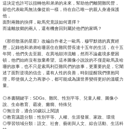
這決定也許可以扭轉他和弟弟的未來，幫助他們離開難民營，
卻也代表歐馬無法像從前一樣，待在自己唯一的親人身邊保護
他，
面對兩難的抉擇，歐馬究竟該如何選擇？
而遠離故鄉的兩人，還有機會回到屬於他們的家嗎？
《那些散落的星星》改編自作者之一歐馬．穆罕默德的真實經
歷，記錄他和弟弟哈珊居住在難民營長達十五年的生活，在十五
年間，他們失去至親、在異地顛沛流離，然而不論處境多麼困
頓，他們始終沒有放棄希望。這本圖像小說說的不僅是歐馬及哈
珊的故事，也不只是索馬利亞難民們的故事，更重要的是，它闡
述了面對逆境的信念，還有人性的良善，時刻提醒我們懷抱同
理，即使個人之力再渺小，都可能成為讓世界變得更好的溫暖力
量。
◎本書關鍵字：SDGs、難民、性別平等、兒童人權、圖像小
說、生命教育、霸凌、癱癇、特殊兒
◎無注音，適合10歲以上閱讀
◎教育議題分類：性別平等、人權、生涯發展、家政、環境
◎學習領域分類：語文、社會、藝術與人文、綜合活動、生活科