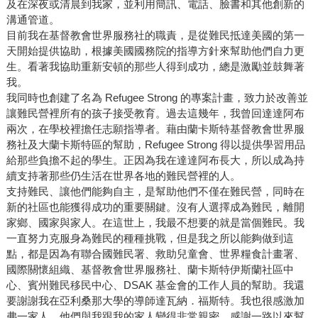
及在深夜或清晨到我家，並利用簡訊、電話、臉書和其他創新的
溝通管道。
目前我在基督教會世界服務社的職責，是從難民抵達美國的第一
天開始提供協助，根據美國國務院的指導方針來幫助他們自力更
生。看著我協助重新安頓的那些人得到成功，總是激勵並鼓舞著
我。
我同時也創建了名為 Refugee Strong 的專案計畫，致力於改善並
讓難民營裡所有的孩子接受教育。過去這幾年，我曾回達達阿布
兩次，在學校裡擔任志願指導者。藉由蘭卡斯特基督教會世界服
務社及大蘭卡斯特區的幫助，Refugee Strong 得以提供學習用品
給那些負擔不起的學生。正因為我在達達阿布長大，所以成為持
續支持著那些仍生活在世界各地的難民營裡的人。
支持難民、讓他們能夠自主，是幫助他們不僅在難民營，同時在
新的社區也能獲得成功的重要關鍵。沒有人選擇成為難民，離開
家鄉、國家與家人。在這世上，我最不想要的就是當個難民。我
一直努力克服身為難民的種種挑戰，但是我之所以能夠做到這
點，都是因為有聯合國難民署、救助兒童會、世界糧食計畫署、
國際關懷組織、基督教會世界服務社、蘭卡斯特伊斯蘭社區中
心、賓州難民移民中心、DSAK 基金會的工作人員的幫助。我還
要謝謝我在亞利桑那大學的導師達瓦納．福斯特。我也很感激加
弗一家人，他們與我跟我的家人變得非常親密。感謝一路以來幫