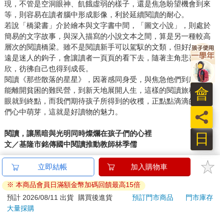
現，不管是空洞眼神、飢餓虛弱的樣子，還是焦急盼望機會到來
等，則容易在讀者腦中形成影像，利於延續閱讀的耐心。
若說「橋梁書」介於繪本與文字書中間，「圖文小說」，則處於
簡易的文字故事，與深入描寫的小說文本之間，算是另一種較高
層次的閱讀橋梁。雖不是閱讀新手可以駕馭的文類，但好故事永
遠是迷人的鉤子，會讓讀者一頁頁的看下去，隨著主角悲喜歡
欣，彷彿自己也得到成長。
閱讀《那些散落的星星》，因著感同身受，與焦急他們到底能不
會
能離開貧困的難民營，到新天地展開人生，這樣的閱讀旅程，轉
眼就到終點，而我們期待孩子所得到的收穫，正點點滴滴的在他
們心中萌芽，這就是好讀物的魅力。
員
閱讀，讓黑暗與光明同時燦爛在孩子們的心裡
日
文／基隆市銘傳國中閱讀推動教師林季儒
在疫情起伏、硝煙溢漫的時代，沒有人可以置身事外──在教育現
立即結帳
加入購物車
場中，政治動盪與經濟局勢漸漸已然成為孩子們課室裡最不安的
※ 本商品會員日滿額金幣加碼回饋最高15倍
討論話題。當現實把一切嗚咽調成靜音，在信仰收不到任何訊
預計 2026/08/11 出貨
購買後進貨
預訂門市商品
門市庫存
號，在無助的惶怖永遠滿格下，當期望值和變異數不再是數學考
大量採購
卷上可求正解的試題時──閱讀，就成了孩子們翻轉生命證明題的
最佳試金石：