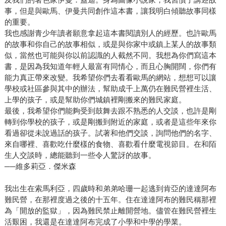
事，但是與歐馬、伊曼共同創作這本書，讓我明白傾聽故事同樣
的重要。
我也感謝青少年讀者願意拿起這本書閱讀別人的經歷。也許歐馬
的故事和你自己的故事相似，或是與你家中或鎮上某人的故事類
似，當然也可能與你以前認識的人截然不同。我想為你們寫這本
書，是因為我知道年輕人最富有同情心，而且心胸開闊，你們有
能力真正帶來改變。我希望你們去看看歐馬的網站，想想可以讓
學校或社區參與其中的辦法，幫助成千上萬仍在難民營裡生活、
上學的孩子，或是幫助你們城鎮裡剛搬來的難民家庭。
最後，我希望你們能夠受到鼓舞去跟不熟悉的人交談，也許是剛
轉到你學校的孩子，或是剛搬到附近的家庭，或者是這些年來你
看過卻從未說過話的孩子。試著和他們交談，詢問他們的名字、
來自哪裡、喜歡吃什麼樣的食物、喜歡看什麼電視節目。在和陌
生人交談時，總能聽到一些令人驚訝的故事。
──維多莉亞．傑米森
我出生在索馬利亞，四歲時和弟弟哈珊一起逃到肯亞的達達阿布
難民營，在那裡度過之後的十五年。住在達達阿布的難民稱那裡
為「開放的監獄」，因為難民禁止離開營地。儘管在難民營裡生
活艱困，我還是在達達阿布完成了小學和中學的學業。