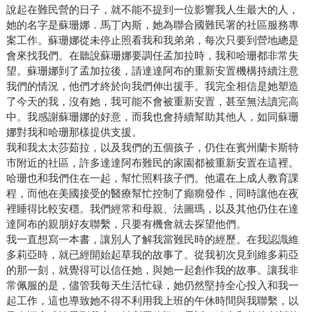
說起在難民營的日子，就不能不提到一位影響我人生最大的人，
她的名字是蘇珊娜．馬丁內斯，她為聯合國難民署的社區服務專
案工作。蘇珊娜從未停止照看我和我弟弟，每次只要到營地總是
會來找我們。在聽說蘇珊娜要調任孟加拉時，我和哈珊都非常失
望。蘇珊娜到了孟加拉後，請達達阿布的重新安置機構持續注意
我們的情況，他們才終於向我們伸出援手。我完全相信是她塑造
了今天的我，沒有她，我可能不會被重新安置，甚至無法讀完高
中。我感謝蘇珊娜的好意，而我也會持續幫助其他人，如同蘇珊
娜對我和哈珊那樣提供支援。
我和我太太莎茹拉，以及我們的五個孩子，仍住在賓州蘭卡斯特
市附近的社區，許多達達阿布難民的家園都被重新安置在這裡。
哈珊也和我們住在一起，幫忙照料孩子們。他還在上成人教育課
程，而他在美國接受的醫療幫忙控制了癲癇發作，同時讓他在夜
裡睡得比較安穩。我們經常和母親、法圖瑪，以及其他仍住在達
達阿布的親朋好友聯繫，只要有機會就去探望他們。
我一直想寫一本書，讓別人了解我當難民時的經歷。在我認識維
多莉亞時，就已經開始起草我的故事了。從我初次見到維多莉亞
的那一刻，就覺得可以信任她，與她一起創作我的故事。讓我非
常佩服的是，儘管我每天生活忙碌，她仍然堅持全心投入和我一
起工作，這也導致她不得不利用我上班的午休時間與我聯繫，以