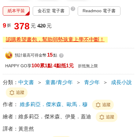
?
紙本平裝
金石堂 電子書
Readmoo 電子書
378
9
折
元
420
元
認購希望書包，幫助弱勢孩童上學不中斷！
15
預計最高可得金幣
點
?
100累1點 4點抵1元
HAPPY GO享
折抵無上限
分類：
中文書
＞
童書/青少年
＞
青少年
＞
成長小說
追蹤
作者：
維多莉亞．傑米森、歐馬．穆
追蹤
繪者：
維多莉亞．傑米森、伊曼．蓋迪
追蹤
譯者：
黃意然