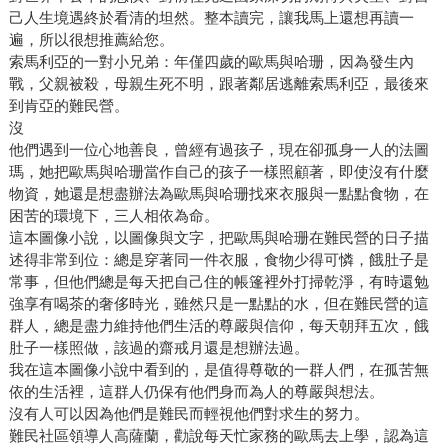
己人生境遇終於看清的坦然。整本讀完，讓我馬上還想再讀一
遍，所以很想推薦給您。
索馬利亞的一對小兄弟：年僅四歲的歐馬與哈珊，因為發生內
戰，父親被殺，母親生死不明，跟著鄰居逃離索馬利亞，最後來
到肯亞的難民營。
沒
他們遇到一位心地善良，曾經有過孩子，現在卻孤身一人的法圖
瑪，她把歐馬與哈珊當作自己的孩子一樣照顧著，即使沒有什麼
物資，她還是想盡辦法為歐馬與哈珊找來衣服與一點點食物，在
困苦的環境下，三人相依為命。
這本圖像小說，以圖像與文字，把歐馬與哈珊在難民營的日子描
述得非常到位：總是穿著同一件衣服，食物少得可憐，餓肚子是
常事，但他們總是每天把自己住的帳篷裡外打掃乾淨，有時還勉
強享有喝茶的奢侈時光，雖然只是一點點的水，但在難民營的這
群人，總是盡力維持他們生活的尊嚴與信仰，每天朝拜五次，餓
肚子一樣照做，該過的齋戒月還是想辦法過。
我在這本圖像小說中看到的，是值得尊敬的一群人們，在孤苦無
依的生活裡，這群人仍保有他們身而為人的尊嚴與想法。
沒有人可以因為他們是難民而輕視他們對求生的努力。
難民社區領導人高薩蘭，勸說每天忙家務的歐馬去上學，認為這