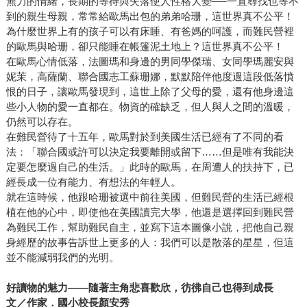
無力的情緒，長期的等待與失落使人性格大變──一直尋找也等不
到的親生母親，常常給歐馬出包的弟弟哈珊，這世界真不公平！
為什麼世界上有的孩子可以有床睡、有爸媽的呵護，而難民營裡
的歐馬與哈珊，卻只能睡在帳篷泥土地上？這世界真不公平！
在歐馬心情低落，法圖瑪和身邊的男同學傑瑞、女同學瑪麗安與
妮茉，高薩蘭、聯合國志工蘇珊娜，默默陪伴他度過這段低落憤
恨的日子，讓歐馬發現到，這世上除了父母的愛，還有他身邊這
些小人物的愛一直都在。物資的確缺乏，但人與人之間的溫暖，
仍然可以存在。
在難民營待了十五年，歐馬對於到美國生活已經有了不同的看
法：「聯合國或許可以決定我要離開或留下……但是唯有我能決
定要怎麼過自己的生活。」此時的歐馬，在周遭人的扶持下，已
經長成一位有能力、有想法的年輕人。
就在這時候，他跟哈珊被選中前往美國，但難民營的生活已經根
植在他的心中，即使他在美國讀完大學，他還是選擇回到難民營
為難民工作，幫助難民自主，並寫下這本圖像小說，把他自己親
身經歷的故事告訴世上更多的人：我們可以是散落的星星，但這
並不能減弱我們的光明。
好讀物的魅力——隨著主角悲喜歡欣，彷彿自己也得到成長
文／作家．國小校長顏安秀