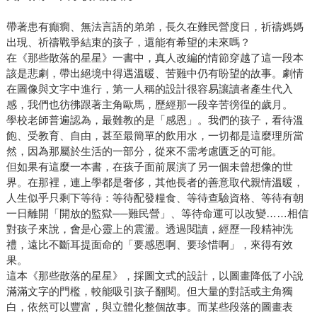
帶著患有癲癇、無法言語的弟弟，長久在難民營度日，祈禱媽媽
出現、祈禱戰爭結束的孩子，還能有希望的未來嗎？
在《那些散落的星星》一書中，真人改編的情節穿越了這一段本
該是悲劇，帶出絕境中得遇溫暖、苦難中仍有盼望的故事。劇情
在圖像與文字中進行，第一人稱的設計很容易讓讀者產生代入
感，我們也彷彿跟著主角歐馬，歷經那一段辛苦徬徨的歲月。
學校老師普遍認為，最難教的是「感恩」。我們的孩子，看待溫
飽、受教育、自由，甚至最簡單的飲用水，一切都是這麼理所當
然，因為那屬於生活的一部分，從來不需考慮匱乏的可能。
但如果有這麼一本書，在孩子面前展演了另一個未曾想像的世
界。在那裡，連上學都是奢侈，其他長者的善意取代親情溫暖，
人生似乎只剩下等待：等待配發糧食、等待查驗資格、等待有朝
一日離開「開放的監獄──難民營」、等待命運可以改變……相信
對孩子來說，會是心靈上的震盪。透過閱讀，經歷一段精神洗
禮，遠比不斷耳提面命的「要感恩啊、要珍惜啊」，來得有效
果。
這本《那些散落的星星》，採圖文式的設計，以圖畫降低了小說
滿滿文字的門檻，較能吸引孩子翻閱。但大量的對話或主角獨
白，依然可以豐富，與立體化整個故事。而某些段落的圖畫表