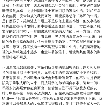
《那些散落的星星》改編自本書作者之一歐馬．穆罕默德的真實
經歷，他四歲那年，因為家鄉索馬利亞發生戰亂，被迫與弟弟哈
珊流浪到異國，此後展開長達十五年困頓的難民生活。對於平常
衣食無憂、安全無虞的我們來說，可能很難想像「難民的生活」
是什麼樣子？雖然過去市場上不乏類似主題的小說，但文字描繪
得再生動都有其限制，而本書透過圖像的傳遞，一方面降低了純
文字的閱讀門檻，一翻開書就能立刻融入情節；另一方面，也幫
助我們跨越時空的阻隔，看見被世界遺忘的真實角落──原來，難
民的食物是採配給制，但分量總是不夠吃，在下個配給日前只能
挨餓；原來，難民沒有一天不渴望結束流亡生活，然而隨著營地
裡的人和帳篷越來越多，也意味著被選中、引渡到其他國家的機
會變得遙不可及。
正因為處境如此艱難，主角們所展現的堅韌與勇氣，以及相互扶
持的情誼才顯得更加可貴。兄弟檔中的弟弟哈珊從小不會說話，
又患有癲癇，所以歐馬在有機會升學時遲疑了，他不知道是否應
該為了爭取光明的未來，而放弱勢的弟弟獨自在家。這時一個叫
瑪麗安的鄰居女孩挺身而出，儘管她自己不得不接受家裡的安
排，中斷學業、嫁給不認識的人，卻在歐馬面臨兩難時自願照顧
哈珊──「假如我是男生，你認為我會被迫放棄學業嗎？不會。我
本來可以去加拿大的，你知道我辦得到，並且可以帶全家人一起