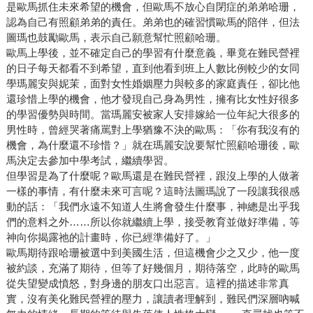
是歐馬抓住未來希望的機會，但歐馬不放心自閉症的弟弟哈珊，
認為自己有照顧弟弟的責任。弟弟也的確習慣歐馬的陪伴，但法
圖瑪也鼓勵歐馬，表示自己願意幫忙照顧哈珊。
歐馬上學後，並不確定自己的學習有什麼意義，畢竟在難民營裡
的日子每天都看不到希望，直到他看到班上人數比例較少的女同
學瑪麗安與妮茉，面對女性婚姻壓力與較多的家庭責任，卻比他
還珍惜上學的機會，他才發現自己身為男性，擁有比女性好很多
的學習優勢與時間。當瑪麗安被家人安排嫁給一位年紀大很多的
男性時，曾經哭著痛罵對上學猶豫不決的歐馬：「你有我沒有的
機會，為什麼還不珍惜？」就在瑪麗安說要幫忙照顧哈珊後，歐
馬決定去參加中學考試，繼續學習。
但學習是為了什麼呢？歐馬還是在難民營裡，跟沒上學的人做著
一樣的事情，有什麼未來可言呢？這時法圖瑪說了一段讓我很感
動的話：「我們永遠不知道人生將會發生什麼事，神總是出乎我
們的意料之外……所以你就繼續上學，接受教育並做好準備，等
神向你揭露祂的計畫時，你已經準備好了。」
歐馬期待跟哈珊被選中到美國生活，但這機會少之又少，他一度
被約談，充滿了期待，但等了好幾個月，期待落空，此時的歐馬
從失望變成憤怒，對身邊的朋友口出惡言。這裡的描述非常真
實，沒有美化難民營裡的壓力，讓讀者理解到，難民們深層吶喊