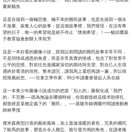
畫家貓魚
這是在描寫一個極悲慘、極不幸的難民故事，也是在描寫一個永
不放棄、振奮人心的故事；從這個故事裡，我們發現：在沒有希
望的日子，唯一的希望就是絕不停止「懷抱希望」！──貓頭鷹親
子教育協會創辦人李苑芳
這是一本好看的圖像小說，跟我以前閱讀的難民故事非常不同，
不是同情或感恩的角度，而是非常真實的情感，包含了對世界不
公平的悲憤、對前往先進國家深切的期待與失望、對自己人生境
遇終於看清的坦然。整本讀完，讓我馬上還想再讀一遍，所以很
想推薦給您。──兒童文學作家．99少年讀書會發起人吳在媖
這一本青少年圖像小說成功的把當「別人的」撕裂化成「我們
的」不完整──因為無論在哪個時候，你我都曾經這樣求助掙扎、
都曾經是某種定義下的「難民」。──基隆市銘傳國中閱讀推動教
師林季儒
傑米森典型討喜的藝術風格，加上蓋迪溫暖的著色，完美的襯托
了歐馬的故事，塑造出令人難忘、能引發共鳴的角色，在讀者掩