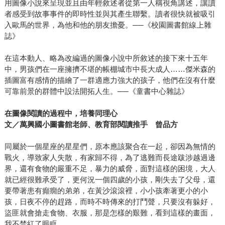
用圖像小說來呈現並且由年輕敘述者從第一人稱視角講述，讓讀
者感受到故事事件的即時性並與其產生聯繫。讀者很快就被吸引
入歐馬的世界，為他和他的朋友擔憂。──《校園圖書館線上雜
誌》
在這本動人、略為改編過的圖像小說中所敘述的接下來十五年
中，男孩們在一座擁擠不堪的帳棚城市中長大成人……傑米森的
插圖富有感情的描繪了一群適應力強大的孩子，他們在沒有什麼
可靠前景的群體中設法開拓人生。──《童書中心雜誌》
在圖像閱讀的過程中，培養同理心
文／萬興國小圖書館老師、教育部閱讀推手 曾品方
同屬於一個星座的星星們，原本應該聚合在一起，卻因為無情的
戰火，導致家人失散，有家歸不得，為了逃難而長途跋涉越過邊
界，還有食物的嚴重不足，暴力的威脅，面對這樣的困境，大人
就已經很難承受了，更何況一個四歲的小孩，剛失去了父母，還
要帶著患有癲癇的弟弟，在黃沙滾滾裡，小小孩牽著更小的小
孩，日夜不停的趕路，而時不時傳來的打鬥聲，只要沒有躲好，
盜匪就會搶走食物、衣服，那是怎樣的艱難，看到這樣的畫面，
我不禁紅了眼眶。