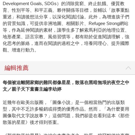
Development Goals, SDGs）的消除貧窮、終止飢餓、優質教
育、性別平等、和平正義、夥伴關係等目標，並輔以「故事重點
重述」和讀後想法分享，以深化閱讀討論。此外，為增進孩子們
的背景知識，可提供非洲地圖、相關影片、Refugee Strong網站
等，作為延伸閱讀的素材，讓學生多了解索馬利亞的地理位置、
地形產業、語言宗教、風俗習慣等，都有助於促進閱讀理解，強
化思考的脈絡，進而在閱讀的過程之中，培養同理心、提升國際
觀、增進行動力。
編輯推薦
每個被迫離開家鄉的難民都像星星，散落在黑暗無垠的夜空之中
文／親子天下童書主編李幼婷
近幾年在歐美出版圈，「圖像小說」是一個相當熱門的出版類
型，其中不乏許多暢銷或得獎的優秀作品。然而，「為什麼要用
圖像取代文字說故事？」這個問題，我們卻是在看到這本《那些
散落的星星》後才得到答案。