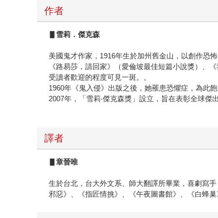
作者
▋
雪莉．傑克森
美國鬼才作家，1916年生於加州舊金山，以創作
《路易莎，請回家》（愛倫坡最佳短篇小說獎）、《
受讀者歡迎的程度可見一斑。。
1960年《鬼入侵》出版之後，她罹患恐懼症，為此飽
2007年，「雪莉‧傑克森獎」設立，旨在表彰全球
譯者
▋章晉唯
生於台北，台大外文系、師大翻譯所畢業，喜劇寫手
邪惡》、《指匠情挑》、《午夜圖書館》、《白蜂巢