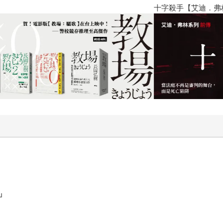
不只是裝飾、陪襯作用，還起了神祕線索的指引功能，使讀者跟
十字殺手【艾迪．弗林系列 前傳
探兼證人的身分，卻是一再遭到衝擊。身為曾經藥物上癮、跌入
離了軌道，使周遭的人（連同讀者）不禁揣想：她所見是真？或
了……瑪洛莉這個介於邊緣＼正常的角色，持續在魑魅魍魎的邊
更多解謎、推理的線索，可以在文字衝刺中、細品畫面之間，找
是小說家開發閱讀樂趣的新嘗試，也是「說故事」的大膽實驗，
樣、多形態樣貌的想像世界；只不過，《詭畫連篇》能被譽為「
─ 福爾摩斯對華生醫生說：「你看了，但沒看見。」 ──〈波
」