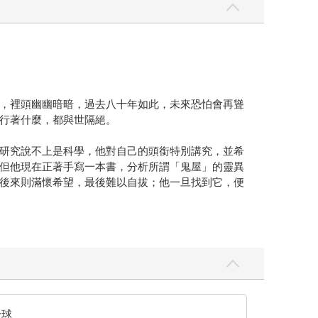
，裡頭幽幽暗暗，過去八十年如此，未來恐怕會再聳
行著什麼，都與世隔絕。
研究說不上是科學，他對自己的頭銜特別講究，並希
但他現在正著手寫一本書，分析所謂「鬼屋」的靈異
後來則滿懷希望，最後難以自拔；他一旦找到它，便
樣畫葫蘆。當年有個不知名的貴婦租下了名聞遐邇的
魂野鬼。但懷疑的、相信的和優秀的槌球選手，在現
人才充足；還是因為後來調查真相，大家多半捨棄人
一長串名字。無論時間長短或是否可信，這群人或多
的，最後名單上剩下十二個名字。
、電力、中央暖氣樣樣齊全，並備有乾淨的床組。他
全球