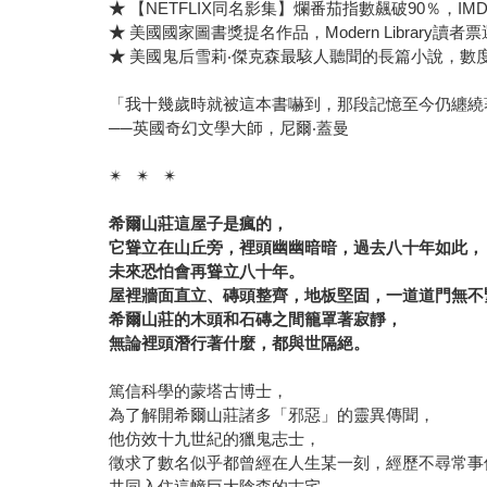
★
【NETFLIX同名影集】爛番茄指數飆破90％，IM
★
美國國家圖書獎提名作品，Modern Library
★
美國鬼后雪莉‧傑克森最駭人聽聞的長篇小說，數
「我十幾歲時就被這本書嚇到，那段記憶至今仍纏繞
──英國奇幻文學大師，尼爾‧蓋曼
✴ ✴ ✴
希爾山莊這屋子是瘋的，
它聳立在山丘旁，裡頭幽幽暗暗，過去八十年如此，
未來恐怕會再聳立八十年。
屋裡牆面直立、磚頭整齊，地板堅固，一道道門無不
希爾山莊的木頭和石磚之間籠罩著寂靜，
無論裡頭潛行著什麼，都與世隔絕。
篤信科學的蒙塔古博士，
為了解開希爾山莊諸多「邪惡」的靈異傳聞，
他仿效十九世紀的獵鬼志士，
徵求了數名似乎都曾經在人生某一刻，經歷不尋常事
共同入住這幢巨大陰森的古宅。