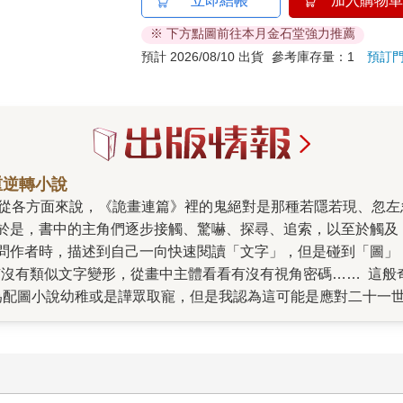
立即結帳
加入購物車
※ 下方點圖前往本月金石堂強力推薦
預計 2026/08/10 出貨
參考庫存量：1
預訂
重逆轉小說
於是，書中的主角們逐步接觸、驚嚇、探尋、追索，以至於觸及
問作者時，描述到自己一向快速閱讀「文字」，但是碰到「圖」
有沒有類似文字變形，從畫中主體看看有沒有視角密碼…… 這般
為配圖小說幼稚或是譁眾取寵，但是我認為這可能是應對二十一
小說，並獲得讀者與市場的熱烈迴響。這之後，我就決定自己也要來創
多張圖，有幼稚塗鴉，有抽象筆觸，有寫實素描，卻都能跟文字節
爆棚的角色，何苦去推開門，何苦去樓上小房間……因為只要進
，可是還是要繼續追看下（嚇）一段…… 不過請放心，這個故