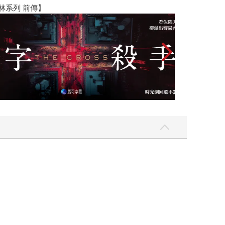
著女主角瑪洛莉的腳步、眼光一路像是偵探般，抽
】
世界上最透明的
社會邊緣又返轉的人，瑪洛莉努力戒癮、努力保持自
是想像？她是因為藥物、刺激品作用導致心生幻
境游移徘徊，其境遇令人揪心低迴感慨。 此同時隨
到支持或是反駁角色證詞的立場，一路辯證到書
而從類型（恐怖）故事來切入，把「書本」載體的變
年度最大膽多重逆轉小說」，絕不是只要讀者「眼
西米亞醜聞〉，亞瑟．柯南．道爾爵士