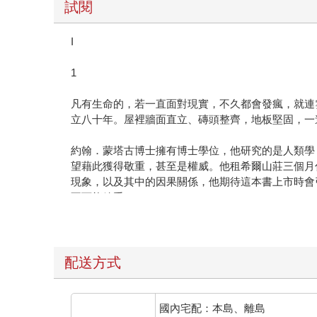
試閱
I
1
凡有生命的，若一直面對現實，不久都會發瘋，就連
立八十年。屋裡牆面直立、磚頭整齊，地板堅固，一
約翰．蒙塔古博士擁有博士學位，他研究的是人類學
望藉此獲得敬重，甚至是權威。他租希爾山莊三個月
現象，以及其中的因果關係，他期待這本書上市時會
不可能放手。
至於研究方法，蒙塔古博士打算仿效十九世紀英勇的
鬼屋「巴勒欽莊園」，舉辦為期一整個夏天的夏日派
代可不好找。於是蒙塔古博士不得不退而求其次，乾
工記錄這種痛苦的方式。總之，助手也不是說徵就徵
配送方式
他自認謹慎認真，因此他花了無數時間尋找助手。他
或少在人生某一刻，都經歷過不尋常的事件。那份名
蒙塔古博士一一寄出邀請函，邀請他們今年夏天來舒
國內宅配：本島、離島