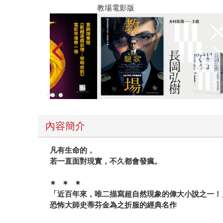
合作方針，他們費盡心思構築故事的合理性，讓圖
教場電影版
絲剝繭、檢索細節。 然而，同時間瑪洛莉這個偵
己走在正軌，可是「撞鬼」的過程，又似乎讓她偏
覺、眼見幻象？或是真正有愛的心眼，使她也看見
著「畫」的多重解釋性、視角多元性，讀者也獲得
末。 如此一個多重視角、多重感官體驗的作品，
化型用力推進一大步，在跟隨角色的視野看到更多
見為憑」那麼簡單，因為我們不能忘記名偵探金句─
內容簡介
凡有生命的，
若一直面對現實，不久都會發瘋。
✴
✴
✴
「近百年來，唯二描寫超自然現象的偉大小說之一！
恐怖大師史蒂芬金為之折服的經典名作