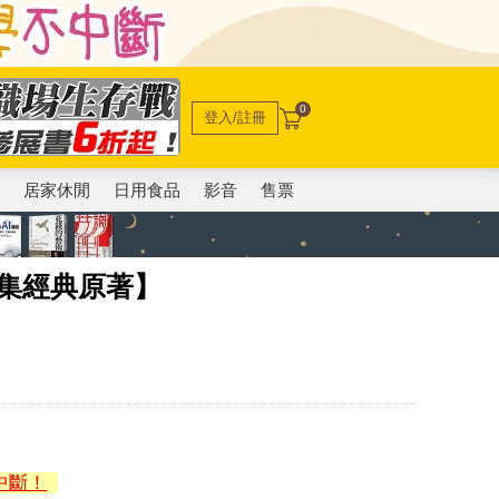
0
登入/註冊
電
居家休閒
日用食品
影音
售票
影集經典原著】
中斷！