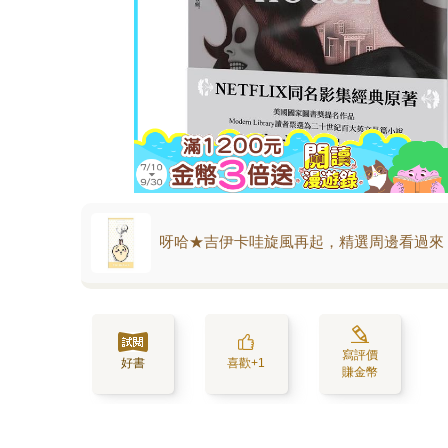
呀哈★吉伊卡哇旋風再起，精選周邊看過來
寫評價
好書
喜歡+1
賺金幣