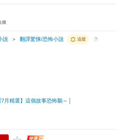
上限
小說
＞
翻譯驚悚/恐怖小說
追蹤
?
曆7月精選】這個故事恐怖鵝～