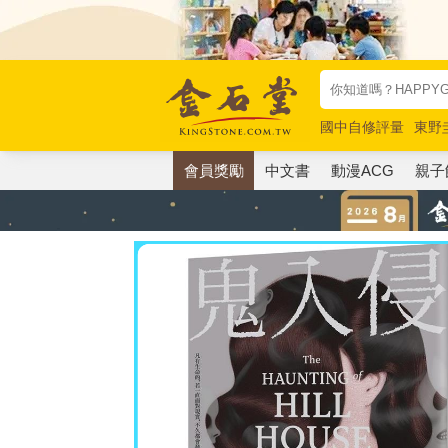
國中自修評量
東野
唯紅花綻放
奧德賽
會員獎勵
中文書
動漫ACG
親子