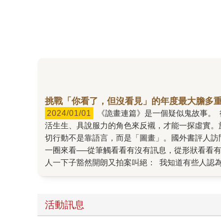
挑戰「你看了，但沒看見」的年度最大膽多
2024/01/01
《詭畫連篇》是一個疑似鬼故事。 從各方面來說，《詭畫連篇》裡的鬼絕對是那種若隱若現、忽左忽右的存在。但是對照這樣的存在，也絕對需要靠
活生生、具說服力的角色來反襯，才能一探虛實。
切行動不是靠語言，而是「圖畫」。國外書評人訪
一圈來看──從筆觸看看有沒有訊息，從形狀看看
人一下子豁然開朗又拍案叫絕： 我知道有些人認
推出《傲慢與偏見與殭屍》《怪奇孤兒院》這些配上圖的
網路媒體專訪 回到《詭畫連篇》來看，裡面70
劇場的演繹。也因此讓人深深理解恐怖片中好奇心
活動訊息
是會讓人忍不住翻開下（嚇）一頁，瞬間又驚又怕