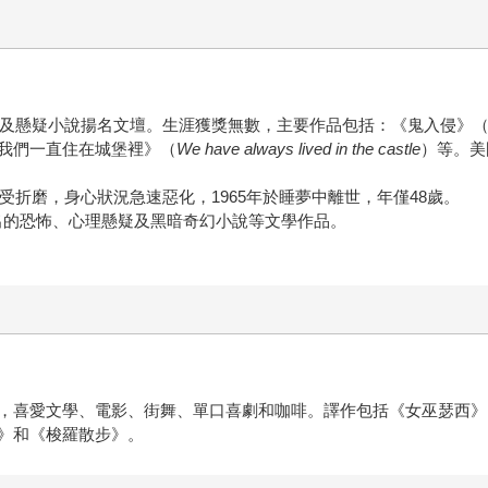
恐怖及懸疑小說揚名文壇。生涯獲獎無數，主要作品包括：《鬼入侵》
我們一直住在城堡裡》（
We have always lived in the castle
）等。美
受折磨，身心狀況急速惡化，1965年於睡夢中離世，年僅48歲。
傑出的恐怖、心理懸疑及黑暗奇幻小說等文學作品。
，喜愛文學、電影、街舞、單口喜劇和咖啡。譯作包括《女巫瑟西》
》和《梭羅散步》。