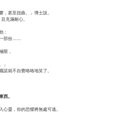
響，甚至扭曲。」博士說。
，且充滿耐心。
勁：
一部份……
極限，
。」
麗諾就不自覺咯咯地笑了。
東西。
入心靈，你的恐懼將無處可逃。