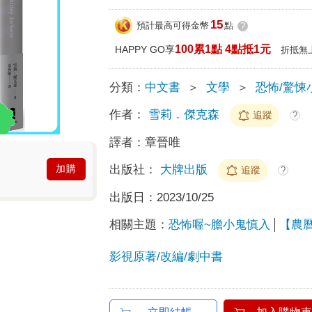
15
預計最高可得金幣
點
?
100累1點 4點抵1元
HAPPY GO享
折抵無
分類：
中文書
＞
文學
＞
恐怖/驚悚
作者：
雪莉．傑克森
追蹤
?
譯者：
章晉唯
出版社：
大牌出版
加購
追蹤
?
出版日：
2023/10/25
相關主題：
恐怖喔~膽小鬼慎入
【農
影視原著/改編/劇中書