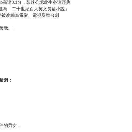
Db高達9.1分，影迷公認此生必追經典
讀者票選為「二十世紀百大英文長篇小說」
度被改編為電影、電視及舞台劇
著我。」
緊閉；
件的男女，