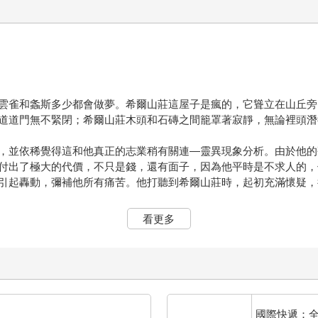
雲雀和螽斯多少都會做夢。希爾山莊這屋子是瘋的，它聳立在山丘旁
道道門無不緊閉；希爾山莊木頭和石磚之間籠罩著寂靜，無論裡頭潛
，並依稀覺得這和他真正的志業稍有關連—靈異現象分析。由於他的
付出了極大的代價，不只是錢，還有面子，因為他平時是不求人的，
引起轟動，彌補他所有痛苦。他打聽到希爾山莊時，起初充滿懷疑，
獵鬼志士──他會住進希爾山莊，看看會發生什麼事。起初他是想依
看更多
對，無論懷疑或相信，她都歡迎大家來共襄盛舉，打打槌球，見見孤
脆雇用助手。不知道是因為維多利亞時期，大家生活悠閒，所以研究
得到，蒙塔古博士得費心去找。
參考了靈異社團的記錄、靈異報紙的備份檔案和超心理學報告，列出
單中，他首先刪除過世的，接著刪除弱智的、搏取目光的或愛出風頭
適的鄉間山莊度假，只住一段時間也行。雖然山莊年代久遠，但管路
國際快遞：