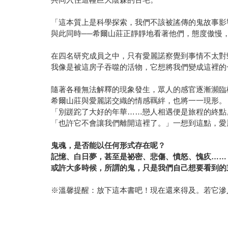
「這本質上是科學探索，我們不該被謠傳的鬼故事影
與此同時──希爾山莊正靜靜地看著他們，態度傲慢
在四名研究成員之中，只有愛麗諾察覺到事情不太對
我像是被這房子吞噬的活物，它想將我們變成這裡的
隨著各種無法解釋的現象發生，眾人的感官逐漸瀕臨
希爾山莊與愛麗諾交織的情感羈絆，也將一一現形。
「別蹉跎了大好的年華……戀人相遇便是旅程的終點
「也許它不會讓我們離開這裡了。」一想到這點，愛
鬼魂，是否能以任何形式存在呢？
記憶、白日夢，甚至是祕密、悲傷、憤怒、愧疚……
或許大多時候，所謂的鬼，只是我們自己想要看到的
※溫馨提醒：放下這本書吧！現在還來得及。若它滲