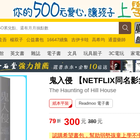
圭吾
楊双子
公益書包
16647續集
吉伊卡哇
高希均
通靈藥師
路邊攤新作
馬斯克
玩具總動員5
超慢跑
館
英文書
雜誌
電子書
文具
玩具親子
3C電玩
家
鬼入侵 【NETFLIX同名
The Haunting of Hill House
紙本平裝
Readmoo 電子書
300
79
折
元
380
元
認購希望書包，幫助弱勢孩童上學不