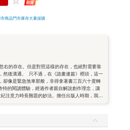
門市商品
門市庫存
大量採購
，然後溝通。 只不過，在《詭畫連篇》裡頭，這一
，卻像是緊急煞車那般，非得拿著書三百六十度轉
奇特的閱讀體驗，經過作者親自解說創作理念，讓
世紀注意力時長難題的妙法。擔任出版人時期，我們
作一本配圖小說。 ──mysterytribune
奏合拍，與劇情進展呼應，協力創建推進讀者腦中
入《詭畫連篇》，一股被好奇推著往前的衝動，就
事絕對不是純驚嚇，作者跟兩位插畫夥伴早早就確立