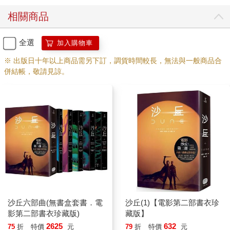
門外走去，裙裾沙沙作響。房門重重在她身後關上了。
相關商品
保羅面對老婦人，壓下胸中怒氣，「妳把潔西嘉女士當成侍女打
發？」
全選
加入購物車
※ 出版日十年以上商品需另下訂，調貨時間較長，無法與一般商品合
老婦人緊皺的嘴角擠出一絲微笑，「小子，潔西嘉女士在學校的
併結帳，敬請見諒。
那十四年，的確是我的侍女。」她點點頭，「而且，是不錯的侍
女。現在，你過來這裡！」
這道命令突如其來，保羅還沒來得及細想，就身不由己照做了。
「她對我用了魅音。」他暗想道，並在聖母示意時停了下來，站
在她膝旁。
「看到這個了？」她從長袍的衣褶裡取出一具綠色的金屬方盒，
每邊約有十五公分長。她轉了轉那盒子。保羅看到其中一面敞開
著裡面黑沉沉的，令人不寒而慄。任何光線都射不進那片黑暗。
「把你的右手放進盒子裡。」她說。
沙丘六部曲(無書盒套書．電
沙丘(1)【電影第二部書衣珍
影第二部書衣珍藏版)
藏版】
恐懼席捲保羅，他開始向後退，但老婦人開口道：「你就這樣聽
2625
632
75
折
特價
元
79
折
特價
元