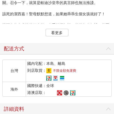
關。召令一下，就算是帕迪沙皇帝的真言師也無法推諉。
該死的潔西嘉！聖母默默想道，如果她乖乖生個女孩就好了！
潔西嘉停在座椅前三步外，左手輕提裙裾，微微欠身行禮。保羅
則按照舞蹈老師所教的那樣稍稍躬身即起「對受禮方的身分存疑
看更多
時」，就會這麼致意。
聖母將保羅行禮的分寸看在眼裡。她說：「他很謹慎嘛，潔西
配送方式
嘉。」
國內宅配：本島、離島
潔西嘉把手搭在保羅肩頭上，摟住他。有那麼一瞬，她手心傳出
一波驚恐，但隨即恢復自制。「他受過這種教導，尊上。」
到店取貨：
台灣
不限金額免運費
她在怕什麼？保羅心想。
國際快遞：全球
海外
老婦人只一瞥，將保羅的體貌盡收眼底：鵝蛋臉像潔西嘉，但那
港澳店取：
強健的骨骼……他有父親的深色頭髮，眉形卻來自那名字諱莫如
深的外祖父，還有細長而傲慢的鼻子、直視自己的那對綠眸，這
詳細資料
些都像老公爵，他過世的祖父。