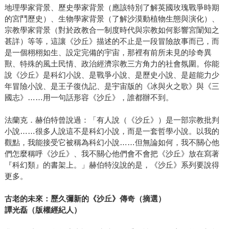
地理學家背景、歷史學家背景（應該特別了解英國玫瑰戰爭時期
的宮鬥歷史）、生物學家背景（了解沙漠動植物生態與演化）、
宗教學家背景（對於政教合一制度時代與宗教如何影響宮闈知之
甚詳）等等，這讓《沙丘》描述的不止是一段冒險故事而已，而
是一個栩栩如生、設定完備的宇宙，那裡有前所未見的珍奇異
獸、特殊的風土民情、政治經濟宗教三方角力的社會氛圍。你能
說《沙丘》是科幻小說、是戰爭小說、是歷史小說、是超能力少
年冒險小說、是王子復仇記、是宇宙版的《冰與火之歌》與《三
國志》……用一句話形容《沙丘》，誰都辦不到。
法蘭克．赫伯特曾說過：「有人說（《沙丘》）是一部宗教批判
小說……很多人說這不是科幻小說，而是一套哲學小說。以我的
觀點，我能接受它被稱為科幻小說……但無論如何，我不關心他
們怎麼稱呼《沙丘》、我不關心他們會不會把《沙丘》放在寫著
『科幻類』的書架上。」赫伯特沒說的是，《沙丘》系列要說得
更多。
古老的未來：歷久彌新的《沙丘》傳奇（摘選）
譚光磊（版權經紀人）