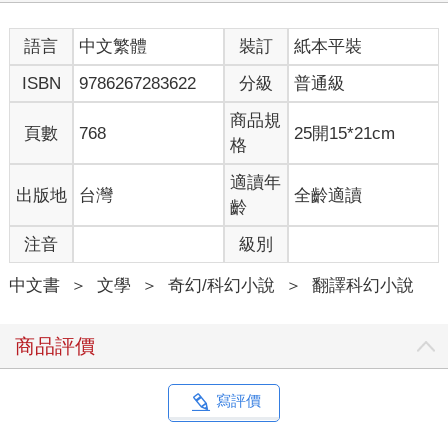
那傢伙倒是會讚賞這份無畏，即使是在墳墓中。聖母暗想。
語言
中文繁體
裝訂
紙本平裝
「教導是一回事，」她說，「基本資質又是另一回事，我們等著
ISBN
9786267283622
分級
普通級
瞧。」老婦人向潔西嘉投去嚴厲的一瞟，「妳退下吧。我命令妳
去練習靜心冥想。」
商品規
頁數
768
25開15*21cm
格
潔西嘉的手從保羅肩頭拿開，「尊上，我——」
「潔西嘉，妳知道一定要這麼做。」
適讀年
出版地
台灣
全齡適讀
齡
保羅仰視母親，一臉疑惑。
注音
級別
潔西嘉挺直了身體，「是的……當然。」
中文書
＞
文學
＞
奇幻/科幻小說
＞
翻譯科幻小說
保羅回頭望著聖母。母親對這位老婦人的客氣和明顯的敬畏都在
提醒他要小心。然而，他雖為母親散發的恐懼而憂心，卻也感到
些許憤怒。
商品評價
「保羅——」潔西嘉深深吸了口氣，「……你將要接受的測
試……對我很重要。」「測試？」保羅抬頭望著母親。
寫評價
「記住，你是公爵的兒子。」潔西嘉說，隨即急急轉身，大步朝