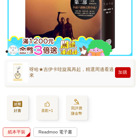
呀哈★吉伊卡哇旋風再起，精選周邊看過
加購
來
寫評價
好書
喜歡+1
賺金幣
紙本平裝
Readmoo 電子書