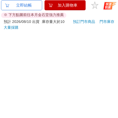
「疼痛！」她輕蔑地說，「『人類』可以憑意念控制體內的任何
金石堂及銀行均不會請您操作ATM! 如接獲電話要求您前往
立即結帳
加入購物車
一條神經。」
ATM提款機，請不要聽從指示，以免受騙上當！
※ 下方點圖前往本月金石堂強力推薦
保羅突然感到左掌發痛，這才鬆開緊握的手指，看著指甲在掌心
退換貨須知：
預計 2026/08/10 出貨
庫存量大於10
預訂門市商品
門市庫存
摳出的四道血印。他垂下手臂，看著老婦人說：「妳以前也這樣
大量採購
**提醒您，鑑賞期不等於試用期，退回商品須為全新狀態**
測試過我母親嗎？」
依據「消費者保護法」第19條及行政院消費者保護處公告之
「通訊交易解除權合理例外情事適用準則」，以下商品購買
「你用篩子濾過沙子嗎？」她問。這個天外飛來的問題使他一
後，除商品本身有瑕疵外，將不提供7天的猶豫期：
震，有了更高層的領悟：用篩子濾沙。他點點頭。
易於腐敗、保存期限較短或解約時即將逾期。（如：生
「我們貝尼．潔瑟睿德濾的是人，以找出『人類』。」保羅舉起
鮮食品）
右手，回想剛才的疼痛。「用這種方法疼痛？」他問道。
依消費者要求所為之客製化給付。（客製化商品）
報紙、期刊或雜誌。（含MOOK、外文雜誌）
「小傢伙，我仔細觀察疼痛中的你。疼痛只不過是測試的中心
經消費者拆封之影音商品或電腦軟體。
軸。至於我們的觀察方法，你母親已經傳授給你。我在你身上看
非以有形媒介提供之數位內容或一經提供即為完成之線
到她教導過你的跡象。我們要測試的，是危機和觀察。」
上服務，經消費者事先同意始提供。（如：電子書、電
子雜誌、下載版軟體、虛擬商品…等）
保羅聽出她話中的堅定，說道：「這是真的！」
已拆封之個人衛生用品。（如：內衣褲、刮鬍刀、除毛
刀…等）
聖母凝視著保羅。他感應到真實！他會是那個人嗎？他真的是那
若非上列種類商品，均享有到貨7天的猶豫期（含例假
個人嗎？她壓下興奮之情，提醒自己：希望會蒙蔽雙眼。