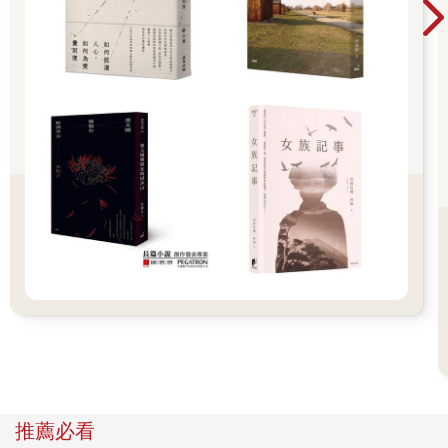
之內就會有侍衛制住妳，妳也會死。」
「你母親守在門外，侍衛過不了她那一關。別指望了。你母親通
過了這個測試，現在輪到你了。你要感到光榮，我們很少用這個
測試男孩子。」
好奇心一起，保羅的恐懼消退到可以勉力壓下的程度。這老婦人
說的是真話，毋庸置疑，他聽得出來。如果他母親守在外面……
如果這真的是測試……不管是什麼，他知道自己無法脫身。戈姆
刺抵著他的脖子，自己的性命就在聖母手上。他想起「制驚禱
文」，那是他母親在貝尼．潔瑟睿德儀式中傳授給他的：
我絕不能害怕。恐懼會扼殺心智。恐懼是小號的死神，會徹底摧
毀一個人。我要面對恐懼，讓恐懼掠過我，穿過我。當這一切過
去，我將睜開靈眼，凝視恐懼走過之路。恐懼消逝後，不留一
物。唯我獨存。
保羅感到自己恢復了鎮定，「動手吧！老太婆。」
推薦必看
「老太婆！」她厲聲道，「你夠膽，這無法否認。好吧，我們走