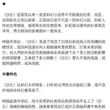
◆
《沙丘》從面世以來一直是科幻小說界不可動搖的巨星，但是，
這部鉅作之所以經典，正因為它從不只是一部科幻小說。剖析人
性的文學價值、循環再生的生態思考、針砭政治運作的社會寓言
等等，博大精深的多種面向一應具全。
時隔半世紀，《沙丘》竟成了預演了21世紀科技與人性危機的前
瞻預言，資訊科技讓任何人都能擁有透視歷史、計算未來的能
力，但人們的作為是否真能確保未來延續下去？受人類活動影響
的環境變遷，又會投下多少變數？《沙丘》歷久不衰的底蘊，或
能跨越時間，成為借鏡。
本書特色
《沙丘》以科幻大作聞名，13年前台灣首次出版前三冊，毫不意
外地掛在科幻書系底下。
時隔超過半世紀，現今世界的社會與自然環境似乎走上了《沙
丘》描繪的極端狀態，讀者會發現自己或許正面臨和書中角色相