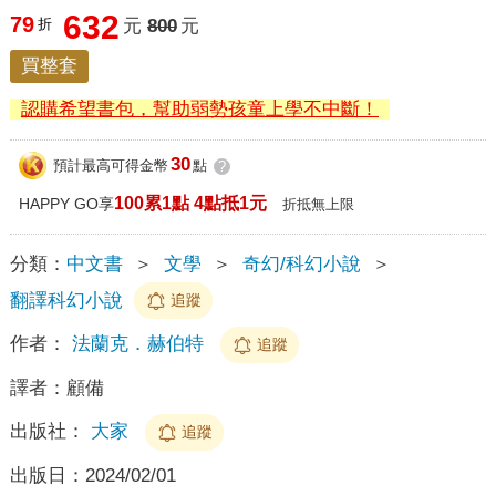
632
79
折
元
800
元
買整套
認購希望書包，幫助弱勢孩童上學不中斷！
30
預計最高可得金幣
點
?
100累1點 4點抵1元
HAPPY GO享
折抵無上限
分類：
中文書
＞
文學
＞
奇幻/科幻小說
＞
翻譯科幻小說
追蹤
作者：
法蘭克．赫伯特
追蹤
譯者：
顧備
出版社：
大家
追蹤
出版日：
2024/02/01