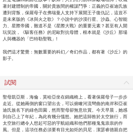
著封建體制的帝國，關於貴族間的權謀鬥爭：正義的亞崔迪氏族
遭到背叛，保羅母子在弗瑞曼人支持下展開王子復仇記，這豈不
是未來版的《冰與火之歌》？小說中的沙漠行星、沙蟲、心智能
力、星際帝國，難道不是《星際大戰》的重要元素？甚至有人開
玩笑說，《駭客任務》的尼歐對抗母體，根本就是《沙丘》那場
人與機器的「巴特勒聖戰」!
我們這才驚覺：無數重要的科幻／奇幻作品，都有著《沙丘》的
影子。
試閱
聖母凱亞斯．海倫．莫哈亞坐在錦織椅上，看著保羅母子一步步
走近。從她兩側的窗口望出去，可以俯瞰河流彎曲的南岸和亞崔
迪氏族名下的綠色田園，然而聖母卻無意欣賞。今天早晨，她感
到自己上了年紀，為此有幾分慍怒。她把這歸咎於太空旅行，而
太空旅行總令人想起可惡的宇航組織和他們那種鬼鬼祟祟的作
風。但是，這項任務必須要有目光如炬的貝尼．潔瑟睿德親自把