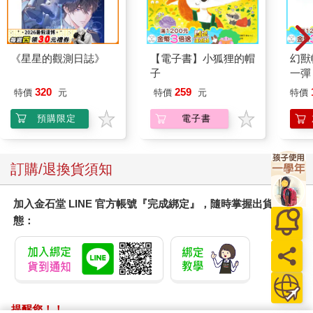
保羅感到自己的右臂在顫抖，全身大汗淋漓。
「夠了。」老婦人喃喃道，「Kullwahad。沒有女孩能堅持到這一
步。我以為你一定通不過。」她往椅背一靠，撤走了戈姆刺。
《星星的觀測日誌》
【電子書】小狐狸的帽
幻獸
子
一彈 
「把手從盒子裡拿出來，孩子，看看它。」
Pal
320
259
特價
元
特價
元
特價
盒）
保羅壓下顫抖，盯著那個無底黑洞。那隻手彷彿有了自己的意
預購限定
電子書
志。劇痛記憶使他動彈不得。理智告訴他，從盒子裡拿出來的會
是一截焦黑的殘肢。
訂購/退換貨須知
「拿出來。」她厲聲道。
他抽出手，驚訝地瞪著——毫髮無傷，皮肉沒有任何受過劇痛的
加入金石堂 LINE 官方帳號『完成綁定』，隨時掌握出貨動
跡象。他舉起手，轉了轉，又彎彎手指。
態：
「那是刺激神經所引發的疼痛。」她說，「未來會成為『人類』
的人，不會受到損害。有很多人願意出天價來買這盒子的祕
密。」她把盒子收進長袍中。
「可那種疼痛——」保羅說。
提醒您！！