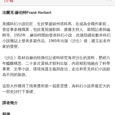
作者
法蘭克‧赫伯特Frank Herbert
美國科幻小說巨匠，生於華盛頓州塔科馬，在成為全職作家前，
曾從事多種職業，包括電視攝影師、廣播主持人、新聞記者與編
輯等。1952年，赫伯特開始發表科幻小說，此後陸續在數本科幻
小說雜誌上發表多篇作品。1965年出版《沙丘》後，建立起名作
家的聲譽。
《沙丘》取材自赫伯特擔任記者時研究海岸沙丘的資料，歷經六
年醞釀構思、二十多次退稿才順利出版，內容精彩地融合了科學
事實、文學小說、環境保護主義與政治，走出和常見科幻小說頗
為不同的新路。
這部大作獲得了雨果獎和第一屆星雲獎，為科幻小說界最宏大的
一部史詩打下基礎。
譯者簡介
顧備