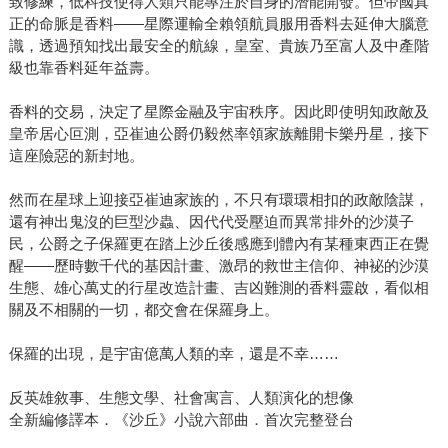
致修練，低科技使得人類只能專注於自身的潛能開發。但帝國真
正的命脈是香料——星際運輸全賴領航員服用香料去延伸大腦意
識，透過預知找出最安全的航線，皇室、貴族乃至富人及中產階
級也靠香料延年益壽。
香料的交易，決定了星際金融及宇宙秩序。因此即使明知政敵及
皇帝居心叵測，亞崔迪公爵仍毅然率領家族離開卡樂丹星，接下
這座險惡的新封地。
然而在星球上迎接亞崔迪家族的，不只有環環相扣的政敵陰謀，
還有神出鬼沒的巨型沙蟲、因代代受壓迫而異常排外的沙漠子
民，公爵之子保羅更在踏上沙丘後感應到體內有某種東西正在覺
醒——歷時數千代的基因計畫、激昂的救世主信仰、神袐的沙漠
生態、雄心萬丈的行星改造計畫、吉凶難測的香料靈啟，看似相
關及不相關的一切，都交會在保羅身上。
保羅的出現，是宇宙億萬人類的幸，還是不幸……
反英雄敘事、生態文學、社會寓言、人類演化的想像
全新編修譯本．《沙丘》小說六部曲．首次完整登台