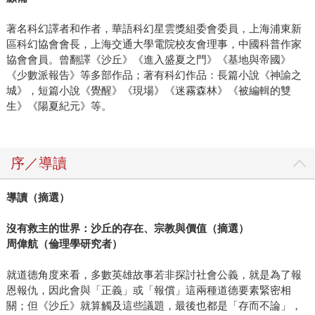
著名科幻譯者和作者，華語科幻星雲獎組委會委員，上海浦東新
區科幻協會會長，上海交通大學電院校友會理事，中國科普作家
協會會員。曾翻譯《沙丘》《進入盛夏之門》《基地與帝國》
《少數派報告》等多部作品；著有科幻作品：長篇小說《神諭之
城》，短篇小說《覺醒》《現場》《迷霧森林》《被編輯的雙
生》《陽夏紀元》等。
序／導讀
導讀（摘選）
沒有救主的世界：沙丘的存在、宗教與價值（摘選）
周偉航（倫理學研究者）
就道德角度來看，多數英雄故事若非探討社會公義，就是為了報
恩報仇，因此會與「正義」或「報償」這兩種道德要素緊密相
關；但《沙丘》就算觸及這些議題，最後也都是「存而不論」，