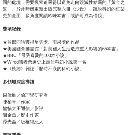
同的處境，需要摸索追尋得以避免走向毀滅性結局的「黃金之
道」。於此時機重新出版完整六冊《沙丘》，跳脫科幻的框架，
更加全面、多角度閱讀吟味本書，或許可成為借鏡。
獎項紀錄
★首部同時獲得星雲獎、雨果獎的作品
★美國國會圖書館「對美國人生活造成重大影響的65本書」
★BBC「最受喜愛的100本小說」
★Wired讀者票選史上最佳科幻小說第一名
★《軌跡》雜誌「歷時不衰的科幻小說」
多領域深度導讀
周偉航／倫理學研究者
陳栢青／作家
龍貓大王通信／影評
謝金魚／歷史作家
譚光磊／版權經紀人
書評讚譽