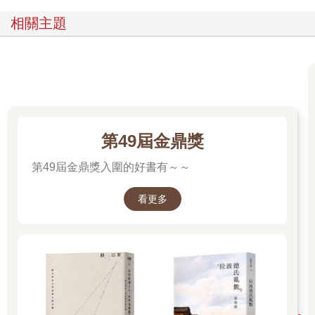
「公爵的兒子必須了解毒藥。」她說，「這是我們這個時代的做
相關主題
法，是吧？鴆毒要下在飲料裡，憔瑪思放在食物裡。毒效有快
的，有慢的，也有不快不慢的。對你來說，這毒是前所未見的：
戈姆刺，專殺動物。」
保羅的傲氣戰勝了恐懼。「妳竟敢影射公爵的兒子是動物？」他
質問道。「好，我就先假設你可能是『人類』好了。」她說，
「站穩！我警告過你，別輕舉妄動。我老是老了，手還是能在你
第49屆金鼎獎
逃脫之前把毒針扎進你的脖子。」「妳是誰？」保羅輕聲問道，
「妳是怎麼哄騙我母親，讓她把我留下來，單獨和妳在一起？妳
第49屆金鼎獎入圍的好書有～～
是哈肯能的人嗎？」
看更多
「哈肯能人？上帝啊，不是！現在，閉嘴。」一隻乾枯的手指碰
了碰保羅的脖子，他竭力壓下跳開的衝動。
「好，」她說，「頭一關你過了。接下來的考驗是這樣的：只要
你把手從盒子裡抽出來，你就死定了。規則只有一條：把手留在
盒子裡才能活命，抽出來就是找死。」
保羅深深吸了一口氣，壓住心中的顫慄。「只要我喊一聲，幾秒