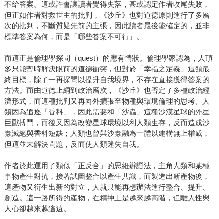
不給答案。這或許會讓讀者覺得失落，甚或認定作者收尾失敗，
但正如作者對救世主的批判，《沙丘》也對道德原則進行了多層
次的批判，不斷質疑先前的主張，因此讀者最後能確定的，並非
標準答案為何，而是「哪些答案不可行」。
而這正是倫理學探問（quest）的應有情狀。倫理學家認為，人頂
多只能暫時解決眼前的道德衝突，但對於「幸福之定義」這類最
終目標，除了一再探問以提升自我境界，不存在直接獲得答案的
方法。而由道德上綱到政治層次，《沙丘》也否定了多種政治經
濟形式，而這種批判又再向外擴張至物種與環境倫理的思考。人
類因為追逐「香料」，因此需要和「沙蟲」這種沙漠星球的外星
巨獸搏鬥，而後又因為改變星球環境以利人類生存，反而造成沙
蟲滅絕與香料短缺；人類也曾與沙蟲融為一體以建構無上權威，
但這並未解決問題，反而使人類迷失自我。
作者於此運用了類似「正反合」的思維辯證法，主角人類和某種
事物產生對抗，接著試圖整合以產生共識，而製造出新產物後，
這產物又衍生出新的對立，人就只能再想辦法進行整合、提升、
創造。這一路所得的產物，在精神上是越來越高階，但離人性與
人心卻越來越遙遠。