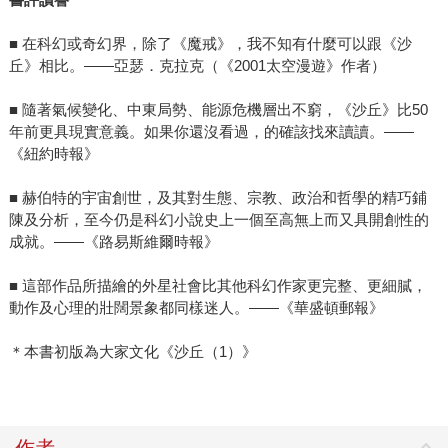
■ 在科幻或奇幻界，除了《魔戒》，我不知有什麼可以跟《沙
丘》相比。——亞瑟．克拉克（《2001太空漫遊》作者）
■ 隨著氣候變化、中東局勢、能源危機層出不窮，《沙丘》比50
年前更具現實意義。如果你還沒看過，的確該找來讀讀。——
《紐約時報》
■ 赫伯特的宇宙創世，及其對生態、宗教、政治和哲學的精巧鋪
陳及分析，至今仍是科幻小說史上一個至高無上而又具開創性的
成就。——《路易斯維爾時報》
■ 這部作品所描繪的外星社會比其他科幻作家更完整、更細膩，
動作及心理的壯闊景象都同樣迷人。——《華盛頓郵報》
＊本書初版為大家文化《沙丘（1）》