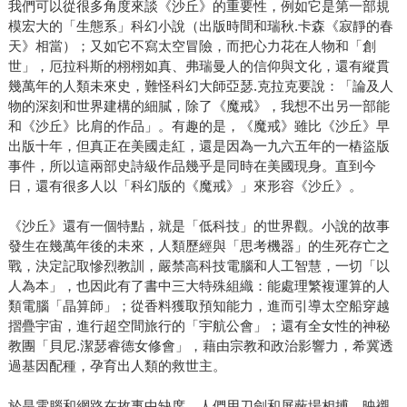
我們可以從很多角度來談《沙丘》的重要性，例如它是第一部規
模宏大的「生態系」科幻小說（出版時間和瑞秋.卡森《寂靜的春
天》相當）；又如它不寫太空冒險，而把心力花在人物和「創
世」，厄拉科斯的栩栩如真、弗瑞曼人的信仰與文化，還有縱貫
幾萬年的人類未來史，難怪科幻大師亞瑟.克拉克要說：「論及人
物的深刻和世界建構的細膩，除了《魔戒》，我想不出另一部能
和《沙丘》比肩的作品」。有趣的是，《魔戒》雖比《沙丘》早
出版十年，但真正在美國走紅，還是因為一九六五年的一樁盜版
事件，所以這兩部史詩級作品幾乎是同時在美國現身。直到今
日，還有很多人以「科幻版的《魔戒》」來形容《沙丘》。
《沙丘》還有一個特點，就是「低科技」的世界觀。小說的故事
發生在幾萬年後的未來，人類歷經與「思考機器」的生死存亡之
戰，決定記取慘烈教訓，嚴禁高科技電腦和人工智慧，一切「以
人為本」，也因此有了書中三大特殊組織：能處理繁複運算的人
類電腦「晶算師」；從香料獲取預知能力，進而引導太空船穿越
摺疊宇宙，進行超空間旅行的「宇航公會」；還有全女性的神秘
教團「貝尼.潔瑟睿德女修會」，藉由宗教和政治影響力，希冀透
過基因配種，孕育出人類的救世主。
於是電腦和網路在故事中缺席，人們用刀劍和屏蔽場相搏，映襯