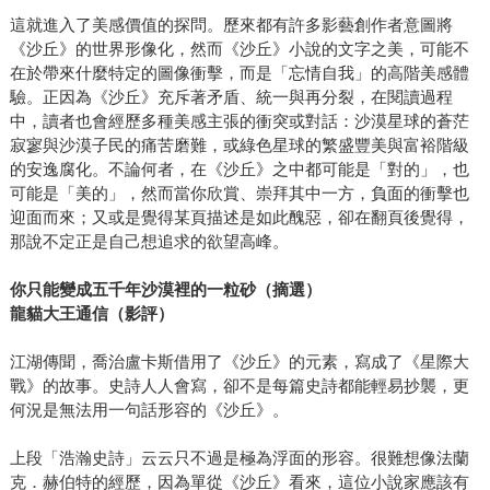
這就進入了美感價值的探問。歷來都有許多影藝創作者意圖將
《沙丘》的世界形像化，然而《沙丘》小說的文字之美，可能不
在於帶來什麼特定的圖像衝擊，而是「忘情自我」的高階美感體
驗。正因為《沙丘》充斥著矛盾、統一與再分裂，在閱讀過程
中，讀者也會經歷多種美感主張的衝突或對話：沙漠星球的蒼茫
寂寥與沙漠子民的痛苦磨難，或綠色星球的繁盛豐美與富裕階級
的安逸腐化。不論何者，在《沙丘》之中都可能是「對的」，也
可能是「美的」，然而當你欣賞、崇拜其中一方，負面的衝擊也
迎面而來；又或是覺得某頁描述是如此醜惡，卻在翻頁後覺得，
那說不定正是自己想追求的欲望高峰。
你只能變成五千年沙漠裡的一粒砂（摘選）
龍貓大王通信（影評）
江湖傳聞，喬治盧卡斯借用了《沙丘》的元素，寫成了《星際大
戰》的故事。史詩人人會寫，卻不是每篇史詩都能輕易抄襲，更
何況是無法用一句話形容的《沙丘》。
上段「浩瀚史詩」云云只不過是極為浮面的形容。很難想像法蘭
克．赫伯特的經歷，因為單從《沙丘》看來，這位小說家應該有