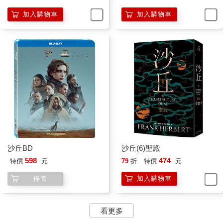
你母親的話？」
加入購物車
加入購物車
他仰望那雙鷹隼般的眼睛。
慢慢地，在感受到一股排山倒海的衝動時，他將手放進盒子。黑
暗吞沒了他的手。他先感到一陣陣寒意，然後有平滑的金屬抵著
他的手指，手指一陣麻刺，彷彿失去了知覺。
老婦人露出獵食的表情，右手從盒子上抬起，穩穩停在保羅的脖
子旁。保羅看到她手中有什麼金屬閃了閃，扭頭想看個究竟。
「別動！」她厲聲喝道。
又在施展魅音！保羅把目光轉回她臉上。
沙丘BD
沙丘(6)聖殿
「我正用戈姆刺指著你的脖子。」她說，「戈姆刺，最霸道的武
598
474
特價
元
79
折
特價
元
器。它是一根針，針尖上有一滴毒液。
停售
加入購物車
啊哈！別把手抽走，否則就讓你嘗嘗毒藥的滋味。」保羅乾嚥一
口，只能緊緊盯著那張布滿皺紋的老臉。她說話時兩眼放光，鑲
看更多
銀的牙齒在暗淡的牙床上反射出點點銀光。