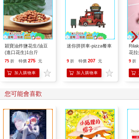
「燒起來了。」保羅輕聲說。
「安靜！」
痛楚躍上他的手臂，他的額頭滲出了汗珠。每條肌肉都在哀號，
要他把手從燃燒的火堆裡抽出來……可是……戈姆刺。保羅沒有
穎寶油炸鹽花生/油豆
迷你拼拼車-pizza餐車
Ril
轉頭，只試著斜睨脖子上的那根毒針。他發現自己正大口大口喘
(進口花生)1台斤
花拉
著氣，想放慢呼吸，卻做不到。
275
207
75
折
特價
元
9
折
特價
元
9
折
加入購物車
加入購物車
痛！世界變成了空白，只有那隻淹沒在劇痛中的手是真實的。而
那張老邁的臉就在幾公分外盯著他。
雙唇乾得幾乎張不開了。
您可能會喜歡
那燒灼！那燒灼！他覺得他能感覺到燒焦的皮膚從那隻灼痛的手
上捲起，肌肉變得酥脆，一塊塊剝落，只剩下燒焦的骨頭。
停了！
不疼了！彷彿關上了某個開關。