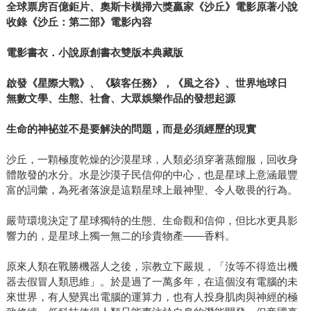
全球票房百億鉅片、奧斯卡橫掃六獎贏家《沙丘》電影原著小說
收錄《沙丘：第二部》電影內容
電影書衣．小說原創書衣雙版本典藏版
啟發《星際大戰》、《駭客任務》，《風之谷》、世界地球日
無數文學、生態、社會、大眾娛樂作品的發想起源
生命的神袐並不是要解決的問題，而是必須經歷的現實
沙丘，一顆極度乾燥的沙漠星球，人類必須穿著蒸餾服，回收身
體散發的水分。水是沙漠子民信仰的中心，也是星球上意涵最豐
富的詞彙，為死者落淚是這顆星球上最神聖、令人敬畏的行為。
嚴苛環境決定了星球獨特的生態、生命觀和信仰，但比水更具影
響力的，是星球上獨一無二的珍貴物產——香料。
原來人類在戰勝機器人之後，宗教立下嚴規，「汝等不得造出機
器去假冒人類思維」。於是過了一萬多年，在這個沒有電腦的未
來世界，有人變異出電腦的運算力，也有人投身肌肉與神經的極