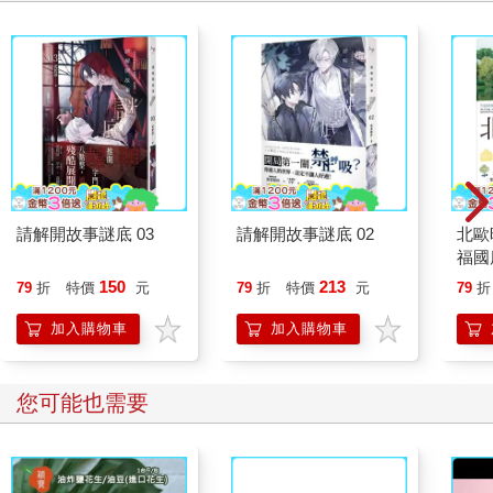
著瞧，小子。」她彎身湊近，壓低聲音，近乎耳語道：「你盒子
裡的那隻手會感到疼痛，很痛！可是，如果你抽出手，我的戈姆
刺就會刺進你的脖子你會立刻死去，快得像劊子手揮下的斧頭。
抽出手，戈姆刺就要你的命，懂嗎？」
「盒子裡有什麼？」
「疼痛。」
保羅感覺到了，手上的刺痛正在加劇。他緊閉雙唇。這怎麼可能
是在測試？他想。刺痛變成了搔癢。
請解開故事謎底 03
請解開故事謎底 02
北歐
福國
老婦人說：「你聽過吧，動物為了掙脫捕獸夾，會咬斷一條腿。
150
213
79
折
特價
元
79
折
特價
元
79
折
那是野獸的伎倆，人則會待在陷阱裡，忍痛，裝死，這樣才有可
能殺死設下陷阱的人，免得自己的同類受他危害。」
加入購物車
加入購物車
搔癢變成隱約的灼痛。「妳為什麼要這麼做？」保羅問道。
您可能也需要
「看看你是不是『人類』。安靜！」
保羅的左手緊握成拳燒灼感已從盒子裡的右手蔓延到這隻手，並
慢慢加劇：燒，燒得更厲害，越來越厲害……他感到左手的指甲
陷進了掌心，而燒灼的那隻右手卻連彎曲手指都做不到。