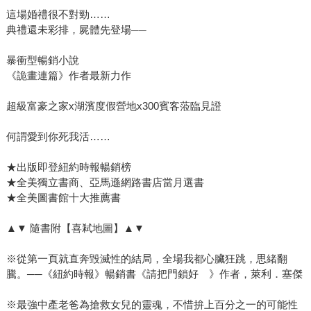
的童年碎片，卻是整個心理驚悚故事最震撼，也會讓人低迴
這場婚禮很不對勁……
不已的註腳。
典禮還未彩排，屍體先登場──
暴衝型暢銷小說
《詭畫連篇》作者最新力作
超級富豪之家x湖濱度假營地x300賓客蒞臨見證
何謂愛到你死我活……
★出版即登紐約時報暢銷榜
★全美獨立書商、亞馬遜網路書店當月選書
★全美圖書館十大推薦書
▲▼ 隨書附【喜弒地圖】▲▼
※從第一頁就直奔毀滅性的結局，全場我都心臟狂跳，思緒翻
騰。──《紐約時報》暢銷書《請把門鎖好 》作者，萊利．塞傑
※最強中產老爸為搶救女兒的靈魂，不惜拚上百分之一的可能性