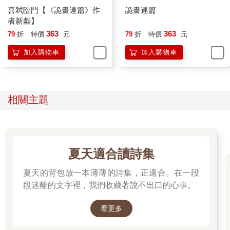
「這是很簡單的問題，瑪姬。他是做什麼的？」 「反正重點是我
喜弒臨門【《詭畫連篇》作
詭畫連篇
要結婚了，我希望你來參加婚禮。七月二十三日，地點在新罕布
者新獻】
夏州。」 「但妳不能告訴我他父親是做什麼的？」 「我可以告訴
363
363
你，但你會問更多問題，我要掛電話了，我十點要試禮服，裁縫
79
折
特價
元
79
折
特價
元
師是個瘋子。我只要晚到一分鐘，她就會要我重新約時間。」 看
加入購物車
加入購物車
來她只是想掛電話，但我忍不住追問一句：「艾登的父親在牢裡
嗎？」 「不是，不是壞人。」 「他很有名嗎？是個演員？」
「他不是演員。」 「但他很有名？」 「我跟你說了，我不想多
說。」 「就給我他名字就好，瑪姬。我會Google他。」 電話一時
相關主題
間彷彿斷線，好像通話暫時中斷，她可能把電話調為無聲，和別
人討論。不久她回來了。 「我想我們吃個晚餐，討論一下。你、
我和艾登三人。你可以開車到波士頓嗎？」 我當然可以開到波士
頓。如果瑪姬想的話，我可以一路開到北極去。她約週六晚上七
點，在費里特街的愛爾蘭酒吧，靠近舊州議會大廈。這時她又強
夏天適合讀詩集
調自己要趕去試禮服，一定要掛電話了。「我們週末見。我真的
很期待喔。」 我說：「我也是。」但這通電話結束前，我一定要
夏天的背包放一本薄薄的詩集，正適合。在一段
再試著道一次歉：「聽著，瑪姬，我對一切都很抱歉，好嗎？過
段迷離的文字裡，我們收藏著說不出口的心事。
去這幾年，我十分難受。我知道自己搞砸了。我應該要好好處理
這一切，我希望──」 這時我聽到輕輕的喀一聲。 她已掛上電
看更多
話。
＊＊＊