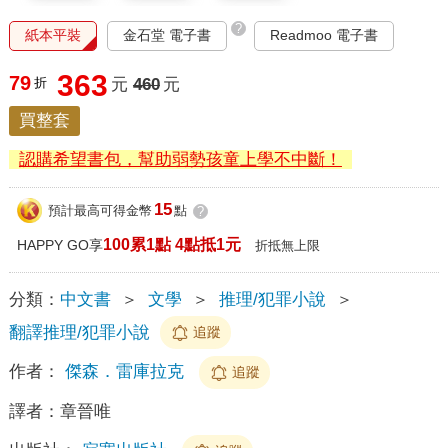
?
紙本平裝
金石堂 電子書
Readmoo 電子書
363
79
折
元
460
元
買整套
認購希望書包，幫助弱勢孩童上學不中斷！
15
預計最高可得金幣
點
?
100累1點 4點抵1元
HAPPY GO享
折抵無上限
分類：
中文書
＞
文學
＞
推理/犯罪小說
＞
翻譯推理/犯罪小說
追蹤
作者：
傑森．雷庫拉克
追蹤
譯者：
章晉唯