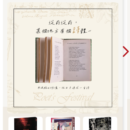
波士頓路途遙遠，我一早便匆忙上路。
到市區的路上，我停在超市買花，收銀台旁邊常會擺漂亮的小花
束。一進到店裡，我又忍不住買了米蘭餅乾，瑪姬一直很愛吃這
款餅乾。我還買了兩個小型滅火器，因為滅火器在促銷，十元兩
件，這東西不嫌多。 這麼多禮物會太多嗎？也許吧。但我仍記得
年輕剛出社會的感覺，我覺得瑪姬和艾登會謝謝我幫忙。 六點
鐘，我到了查爾斯河邊，卻困在波士頓的車陣中。薩基姆大橋塞
了一大段，一路走走停停，開得非常痛苦，但下橋之後，交通順
暢多了。我下了第一個交流道，沿著河開一公里半左右，最後來
到這條路的盡頭，面對一座鋼鐵和玻璃建成的巨樓：燈塔山大
樓。導航說我已到達目的地，但我馬上知道一定搞錯了。我面前
的建築物像摩天大廈，上面全是主要租戶：埃森哲公司、利寶集
團、桑坦德銀行和一堆聽起來像法律事務所的名字。那是週六晚
上，所以多數的樓層都一片漆黑。但我透過大廳玻璃窗，看到裡
面有個女子，於是我將吉普車停到卸貨區，走進去問路。 我覺得
自己像走進教堂一樣。大廳空間挑高，四周都是玻璃和光滑石
面。若是平日，我猜想這裡會有成千上萬人往來，穿過大廳進到
辦公室。但現在只有我，還有大廳中央的年輕女子，她站在像聖
壇的櫃檯前。 「扎托斯基先生？」她問。 我不敢相信。「妳怎麼