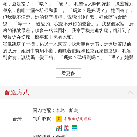
潮，還是接了：「喂？」 「爸？」 我整個人瞬間彈起，膝蓋撞到
餐桌，咖啡全灑在培根和蛋上。 「瑪姬？是妳嗎？」 她回答了，
但我聽不清楚。她的聲音模糊，電話沙沙作響，好像隨時會斷
線。 「等一下，親愛的。我聽不到妳的聲音。」 我整個家裡，廚
房的訊號最差，頂多一格或兩格。我拿手機走進客廳，腳絆到了
我最近在切塊、磨平和上色的木頭。
我像跳房子一樣，跳過一地東西，快步穿過走廊，走進瑪姬以前
的臥房。她房中有扇小窗，俯瞰著後院和拉克瓦納鐵路線。我靠
到窗前，訊號馬上變三格。 「瑪姬？聽得到嗎？」 「喂？」她聲
音仍像在一百萬公里之外，彷彿從海外打來，或從荒野中偏僻的
木屋，或在廢棄車輛的後車廂，而且車子還停在地下車庫最底
看更多
層。「爸，你聽得到嗎？」 「妳還好嗎？」 「爸？喂？你聽得到
嗎？」 我把手機貼緊耳朵，大喊有，有，我聽得到。「妳在哪？
妳需要幫忙嗎？」 電話斷了。 通話失敗。 這三年來，我們第一
配送方式
次對話，結果時間連一分鐘都不到。
＊＊＊
國內宅配：本島、離島
我按下回撥，對方忙線中。我又試一次，再試第二、三、四次，
結果都忙線、忙線、忙線。或許是她正在打給我吧。我好興奮，
到店取貨：
台灣
不限金額免運費
雙手不住發抖。我按捺住情緒，暫時不撥號，等待手機響起。我
坐在床腳，不耐煩看著女兒的臥室。 她房中所有舊物仍放在原
國際快遞：全球