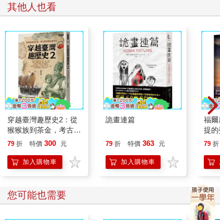
其他人也看
片其實都是畫作，專業表現出黑、白、銀、灰的層次。「他賣了
一些，但這些是他最喜歡的，所以我們把畫掛起。你覺得怎麼
樣？」 說老實話，我覺得有點毛骨悚然。每一張臉都面無表情望
著前方，彷彿被迫拍照一般。但話說回來，如果畫幾張詭異的人
臉就能租下豪華頂樓公寓，我絕對沒意見。「太厲害了，瑪姬。
他非常有才華。」 「天啊，瑪姬， 」我說：「妳沒跟我說艾登是
──」我說到一半停下，沒說出「有錢人」三字。我不想妄下結
論。「你們租金多少錢？」 「艾登覺得付租金很浪費錢。他買下
這房子當投資。」 「二十六歲的藝術老師，怎麼會有資金投
資？」 「哎呀，你看，這就是我想見面的原因。艾登姓葛德納。
他父親是厄爾羅．葛德納。你知道他是誰嗎？」 我過去三年都在
穿越臺灣趣歷史2：從
詭畫連篇
福爾
讀所有關於奇能公司的消息，當然對厄爾羅．葛德納瞭若指掌。
猴猴族到茶金，考古最
提的
他是公司執行長，也是奇蹟電池的幕後推手和「奇蹟工程長」。
有戲的臺灣史
300
363
79
折
特價
元
79
折
特價
元
79
折
光是過去一年，他便登上《華爾街日報》和《華盛頓郵報》，甚
至受拜登總統邀請到白宮。他也許不如傑夫．貝佐斯或伊隆．馬
加入購物車
加入購物車
斯克知名，但有在關心美國汽車產業的話，厄爾羅．葛德納可是
大人物。 「妳嫁的是厄爾羅．葛德納的兒子？」 我抓住欄杆，穩
住自己。這一刻之前，我以為我理解瑪姬的未來。我想像她會走
您可能也需要
上傳統的道路，緩緩在公司晉升階梯上攀爬，同時忙於日間托
嬰、幼兒園、家庭作業、接送小孩、往返舞蹈班和運動練習，並