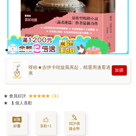
呀哈★吉伊卡哇旋風再起，精選周邊看過
加購
來
★
會員好評
★★★★★（1）
★
1
個人喜歡
寫評價
好書
喜歡+1
賺金幣