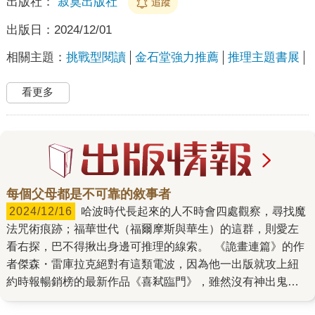
出版社：
寂寞出版社
追蹤
出版日：
2024/12/01
相關主題：
挑戰型閱讀
金石堂強力推薦
推理主題書展
看更多
每個父母都是不可靠的敘事者
2024/12/16
哈波時代長起來的人不時會四處觀察，尋找魔
法咒術痕跡；福華世代（福爾摩斯與華生）的這群，則愛左
看右探，巴不得揪出身邊可推理的線索。 《詭畫連篇》的作
者傑森・雷庫拉克絕對有這類電波，因為他一出版就攻上紐
約時報暢銷榜的最新作品《喜弒臨門》，雖然沒有神出鬼沒
的幽影、毛骨悚然的畫作，可是讀者一開篇就被送進湖畔有