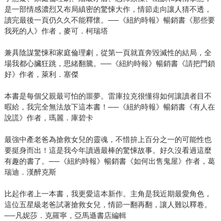
是一部情感濃烈又布局縝密的驚悚大作，情節走向讓人猜不透，
讀完最後一頁仍久久不能釋懷。──《紐約時報》暢銷書《那些要
我死的人》作者，麥可．柯瑞塔
兼具陰謀驚悚和家庭倫理劇，從第一頁就直奔毀滅性的結局，全
場我都心臟狂跳，思緒翻騰。──《紐約時報》暢銷書《請把門鎖
好》作者，萊利．塞傑
本書是每個父親最可怕的噩夢。雷庫拉克很懂得如何讓讀者目不
暇給，我完全無法放下這本書！──《紐約時報》暢銷書《有人在
說謊》作者，瑪麗．庫碧卡
最強中產老爸為搶救女兒的靈魂，不惜拚上百分之一的可能性也
要挺身而出！這是我今年讀過最棒的驚悚故事。好久沒看過這麼
有趣的書了。──《紐約時報》暢銷書《如何出售鬼屋》作者，葛
瑞迪．漢醉克斯
比起作者上一本書，我更愛這本新作。主角是我近期最愛角色，
這位五星級老爸試著搶救女兒，情節一翻再翻，讓人難以釋卷。
──凡妮莎．克羅寧，亞馬遜書店編輯