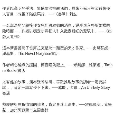
作者以高明的手法、驚悚情節提醒我們，原來不光只有金錢會使
人盲目，忽視了階級惡行。──《書單》雜誌
一名寡居的父親接獲女兒即將結婚的消息，逐步進入整場婚禮的
陰暗面……作者以穩定步調把人引入徹夜難眠的驚駭中。──《出
版人週刊》
這本新書證明了雷庫拉克是此一類型的天才作家。──史黛芬妮．
絲基斯，The Novel Neighbor書店
作者精心編織的謎團，簡直嘆為觀止。──米爾娜．維萊達，Timb
re Books書店
太有趣的故事，滿布疑陣陷阱，喜歡推理故事的讀者一定要試
試，，肯定一讀就停不下來。──威廉．卡爾，An Unlikely Story
書店
熱愛解析曲折情節的讀者，肯定會迷上這本。──雅德麗安．克魯
茲，加州阿蘇薩市立圖書館