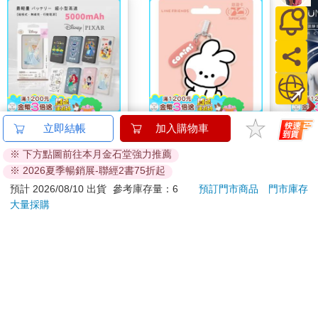
面對帳單、帳單、無止境的帳單。我想像自己要盡力幫助瑪姬和
艾登，不時資助他們一百美元，多少幫忙一下。結果現在我站在
查爾斯河上方四十層樓，以全新角度看著她的未來。我覺得自己
彷彿站在火星，離家上億公里遠。 「太好了，瑪姬。妳怎麼沒早
點告訴我？」 她比一下天際線，眼前上百棟高樓矗立，成千上萬
人生活其中，無數渺小的燈火閃閃發光。「這一切很難在電話中
說清楚。你得要親眼來看看。」 瑪姬舉起白酒杯向我敬酒。 「敬
新的開始。」她說。 我們碰了碰酒杯，喝一口酒，我再也忍不住
【正版授權】Disney
minini SuperCard名牌
【F
立即結帳
加入購物車
內心的歉意。「我好高興妳打電話給我，瑪姬。我們過去所有的
迪士尼 20W PD超薄磁
造型悠遊卡-conini【受
輪循
問題──我希望妳知道，全是我的錯。」 她手一揮，打斷我。
※ 下方點圖前往本月金石堂強力推薦
吸無線快充行動電源
託代銷】
多場
「爸，我不想為難你。我們一筆勾消吧，好不好？我們都犯了
1161
179
特價
元
特價
元
1490
1290
※ 2026夏季暢銷展-聯經2書75折起
5000mAh
錯。但我不想花一整晚重新翻舊帳。」 「我只是想道歉。」 「我
加入購物車
加入購物車
預計 2026/08/10 出貨
參考庫存量：6
預訂門市商品
門市庫存
接受你的道歉。我們別一直想著過去。一切都解決了。」 我覺得
大量採購
還沒解決。我想討論過去發生的事，把一切攤開，但瑪姬想聊的
是未來。「我寧可跟你說婚禮的事。我們能聊這個嗎？可以
您可能會喜歡
嗎？」 我說當然可以。我好想聽她說所有細節。瑪姬說葛德納家
族堅持負擔所有開銷，因為他們希望婚宴辦在家族新罕布夏州的
「夏日營地」，賓客人數將近三百人。艾登的母親雇了婚禮顧問
規畫一切，但她讓瑪姬選擇風格：邀請卡、餐具、桌布、餐桌中
央擺飾……有上千個小細節需要瑪姬決定，她感覺快招架不住
了。 「我能幫上什麼忙嗎？」 她面露微笑，彷彿感謝他的心意，