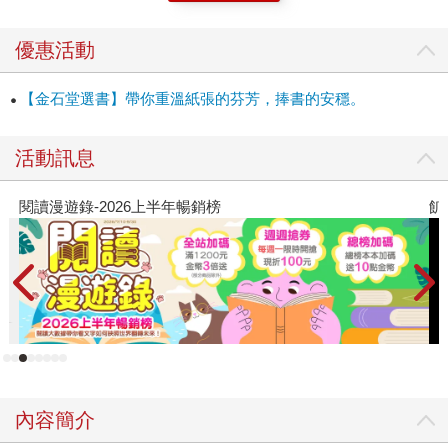
看。有錢人會把錢藏起來。他們不希望你發現他們到底有多
少錢。他們絕對不希望你看到。所以你要很努力才找得到他
優惠活動
們的房子。相信我，我看很多這種節目。」──《喜弒臨門》
103頁 書中不時拋出這類浮誇豪奢意象，這也正是我們這個
【金石堂選書】帶你重溫紙張的芬芳，捧書的安穩。
世代會出現的魔法痕跡、推理線索。雖然這位地表最平凡老
爸努力抽絲剝繭愛女的喜事謎團，卻一直被各樣豪奢價值觀
攪亂拉扯，然而更加令他混淆，或者說折磨他心智的是，所
活動訊息
有父母看著自己的孩子都難以逃過的魔咒──我家寶貝最乖、
最可愛了。 「這孩子以前每天都會擁抱我。她六歲時，我們
飢餓遊戲前傳贈早優券
會玩一個遊戲叫『擁抱怪物』 ，她會在地毯爬來爬去，咆哮
低吼，咬我腳踝，要讓她變回小女孩唯一的方法是突然將她
抱起，讓她手腳飛舞離開地面。我可能有十年沒想起這遊戲
了，但回憶在我腦海中湧現。」──《喜弒臨門》31頁 在所
有紛亂訊息與思緒中，這段甜美到揪心的回憶能夠陪伴、支
持人多久？ 再次想起之際，或是來到真相之前，如此親愛幸
福的畫面會成為鞏固幸福的基石？或是命運冷酷的嘲諷？ 喜
宴上事故連番，每個人心思話術轉得飛快，直叫人猝不及
內容簡介
防，不過在金錢迷陣與勾心鬥角之間，作者埋下的這段小小