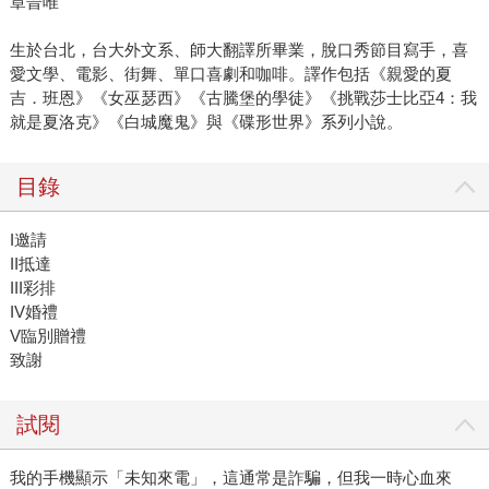
章晉唯
生於台北，台大外文系、師大翻譯所畢業，脫口秀節目寫手，喜
愛文學、電影、街舞、單口喜劇和咖啡。譯作包括《親愛的夏
吉．班恩》《女巫瑟西》《古騰堡的學徒》《挑戰莎士比亞4：我
就是夏洛克》《白城魔鬼》與《碟形世界》系列小說。
目錄
I邀請
II抵達
III彩排
IV婚禮
V臨別贈禮
致謝
試閱
我的手機顯示「未知來電」，這通常是詐騙，但我一時心血來