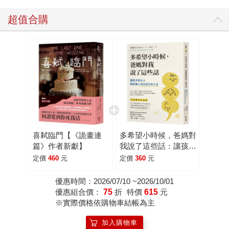
屍體、密林深又森的喜宴場景，巨大的情感與認知反差不斷
遭遇連串衝擊，讓讀者飽享「找找哪裡很奇怪」的樂趣。 故
超值合購
事從三年不聯繫的愛女，捎來大婚消息揭開序幕。孤單獨居
老爸跟女兒重新聯繫上，既驚又喜之餘，腦子裡滿是「怎麼
認識」「怎麼在一起」「怎麼想結婚」一堆疑惑，然而還來
不及釐清就有更讓人倉皇失措的消息──即將成為「一家人」
的親家竟然富有到直接認識老爸任職公司的頂層大老闆！
（約莫像是知道自家孩子在當工程師，可是萬萬沒想到要跟
市值前五十大上市公司老闆變親家。） 不過，這一切還只是
「驚」「喜」的起點。 真正的重頭戲是在喜宴上。也因此作
者精心預備了「喜弒」地圖。 豪門婚宴自然要選在隱密度
喜弒臨門【《詭畫連
多希望小時候，爸媽對
高、浮誇係數破表的場地，一如我們在媒體上，靠著狗仔八
篇》作者新獻】
我說了這些話：讓孩子
卦記者KOL分享才窺見明星或是富貴人家的小島、海灘、古
和大人都能開心活出自
定價
460
元
定價
360
元
堡婚禮，至於《喜弒臨門》的場景，則選在有山有水、有湖
己的人生
畔森林圍繞、具歷史意義的家族「夏日營地」，可容納賓客
優惠時間：2026/07/10 ~2026/10/01
優惠組合價：
75
折
特價
615
元
三百人的度假村，是就連入園道路都隱密到挑戰（測試）你
※實際價格依購物車結帳為主
的階級品味── 「我來告訴你有錢人的事……他們不是每個人
都像貓王，會把豪宅買在市中心，讓所有人目瞪口呆在那
加入購物車