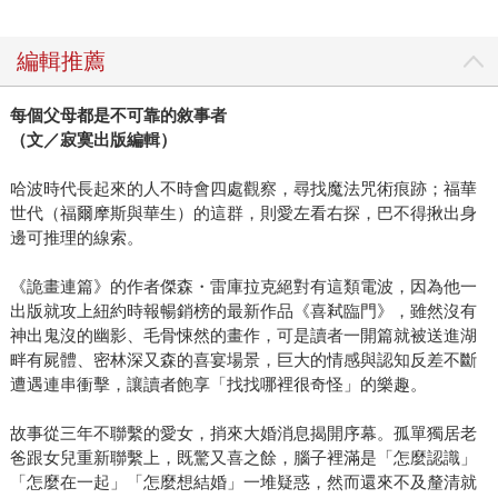
編輯推薦
每個父母都是不可靠的敘事者
（文／寂寞出版編輯）
哈波時代長起來的人不時會四處觀察，尋找魔法咒術痕跡；福華
世代（福爾摩斯與華生）的這群，則愛左看右探，巴不得揪出身
邊可推理的線索。
《詭畫連篇》的作者傑森・雷庫拉克絕對有這類電波，因為他一
出版就攻上紐約時報暢銷榜的最新作品《喜弒臨門》，雖然沒有
神出鬼沒的幽影、毛骨悚然的畫作，可是讀者一開篇就被送進湖
畔有屍體、密林深又森的喜宴場景，巨大的情感與認知反差不斷
遭遇連串衝擊，讓讀者飽享「找找哪裡很奇怪」的樂趣。
故事從三年不聯繫的愛女，捎來大婚消息揭開序幕。孤單獨居老
爸跟女兒重新聯繫上，既驚又喜之餘，腦子裡滿是「怎麼認識」
「怎麼在一起」「怎麼想結婚」一堆疑惑，然而還來不及釐清就