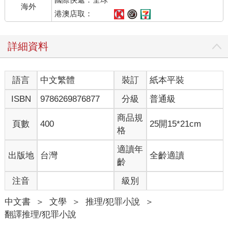
位。我不用接待客人過夜，所以沒理由丟。她高中貼的海報仍在
海外
牆上。旁邊大架子上放著運動獎盃，柳編大籃子裡裝滿了動物玩
港澳店取：
偶。房門我通常都關著，並努力忘記它的存在。但偶爾（我不想
承認）我會進來，坐在她巨大的懶人椅上，回憶我們所有人都在
詳細資料
的時光，假裝我們仍一家和樂。 我手機又響起。 一樣是未知來
電。 「爸？這樣有好一點嗎？」 她聲音很清楚，彷彿就坐在我身
旁，換好獅子王圖案的睡衣，準備上床睡覺。 「瑪姬，妳還好
語言
中文繁體
裝訂
紙本平裝
嗎？」 「我沒事，爸。一切都好。」 「妳在哪？」 「我在家。
我是說我的公寓。在波士頓。一切都很好。」 我等她繼續說，但
ISBN
9786269876877
分級
普通級
她不發一語。也許她不知該從何開口。其實我也是。我想像跟她
說上話的這一刻多少次了？我淋浴時排練過多少次？現在對話終
商品規
頁數
400
25開15*21cm
於發生，結果我唯一脫口而出的是：「妳有收到我寄去的卡片
格
嗎？」 因為我寄給這孩子超多張卡片，包括生日卡、萬聖節卡及
為送而送的卡片。卡片裡都有附上十或二十元零用錢，還有一張
適讀年
出版地
台灣
全齡適讀
寫得滿滿的信紙。 「我有收到。」她說。「我其實一直想打電話
齡
來。」 「真的對不起，瑪姬。整件事──」 「我不想聊。」
注音
級別
「好。沒關係。」我感覺像人質談判專家。我的首要目標是不要
讓瑪姬掛上電話，讓她多說話，於是我換聊更安全的話題。「妳
中文書
＞
文學
＞
推理/犯罪小說
＞
還在奇能公司上班嗎？」 「對，我在那剛滿三年。」 瑪姬為這份
翻譯推理/犯罪小說
工作感到無比驕傲。她進奇能公司上班的那時，我們關係正好出
現問題。當時根本沒人聽過這公司，它只是無數麻州劍橋市新創