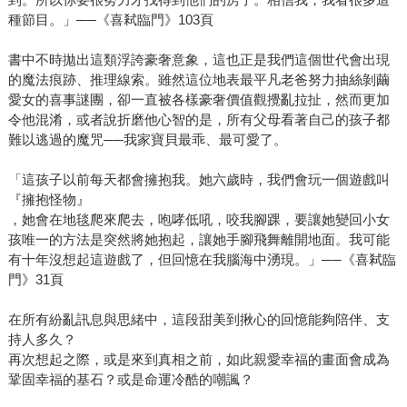
種節目。」──《喜弒臨門》103頁
書中不時拋出這類浮誇豪奢意象，這也正是我們這個世代會出現
的魔法痕跡、推理線索。雖然這位地表最平凡老爸努力抽絲剝繭
愛女的喜事謎團，卻一直被各樣豪奢價值觀攪亂拉扯，然而更加
令他混淆，或者說折磨他心智的是，所有父母看著自己的孩子都
難以逃過的魔咒──我家寶貝最乖、最可愛了。
「這孩子以前每天都會擁抱我。她六歲時，我們會玩一個遊戲叫
『擁抱怪物』
，她會在地毯爬來爬去，咆哮低吼，咬我腳踝，要讓她變回小女
孩唯一的方法是突然將她抱起，讓她手腳飛舞離開地面。我可能
有十年沒想起這遊戲了，但回憶在我腦海中湧現。」──《喜弒臨
門》31頁
在所有紛亂訊息與思緒中，這段甜美到揪心的回憶能夠陪伴、支
持人多久？
再次想起之際，或是來到真相之前，如此親愛幸福的畫面會成為
鞏固幸福的基石？或是命運冷酷的嘲諷？