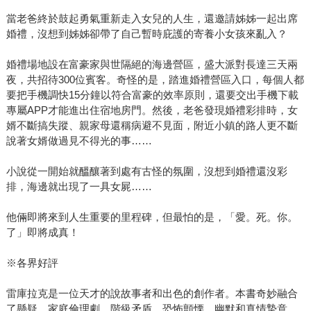
當老爸終於鼓起勇氣重新走入女兒的人生，還邀請姊姊一起出席
婚禮，沒想到姊姊卻帶了自己暫時庇護的寄養小女孩來亂入？
婚禮場地設在富豪家與世隔絕的海邊營區，盛大派對長達三天兩
夜，共招待300位賓客。奇怪的是，踏進婚禮營區入口，每個人都
要把手機調快15分鐘以符合富豪的效率原則，還要交出手機下載
專屬APP才能進出住宿地房門。然後，老爸發現婚禮彩排時，女
婿不斷搞失蹤、親家母還稱病避不見面，附近小鎮的路人更不斷
說著女婿做過見不得光的事……
小說從一開始就醞釀著到處有古怪的氛圍，沒想到婚禮還沒彩
排，海邊就出現了一具女屍……
他倆即將來到人生重要的里程碑，但最怕的是，「愛。死。你。
了」即將成真！
※各界好評
雷庫拉克是一位天才的說故事者和出色的創作者。本書奇妙融合
了懸疑、家庭倫理劇、階級矛盾、恐怖顫慄、幽默和真情摯意，