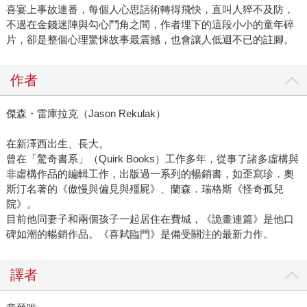
喜宴上事故連番，每個人心思話術轉得飛快，直叫人猝不及防，
不過在金錢迷陣與勾心鬥角之間，作者埋下的這段小小的童年碎
片，卻是整個心理驚悚故事最震撼，也會讓人低迴不已的註腳。
作者
傑森・雷庫拉克（Jason Rekulak）
在新澤西出生、長大。
曾在「驚奇書系」（Quirk Books）工作多年，從事了諸多虛構與
非虛構作品的編輯工作，出版過一系列的暢銷書，如歪寫珍．奧
斯汀名著的《傲慢與偏見與殭屍》、蘭森．瑞格斯《怪奇孤兒
院》。
目前他同妻子和兩個孩子一起居住在費城，《詭畫連篇》是他口
碑如潮的暢銷作品。《喜弒臨門》是備受關注的最新力作。
譯者