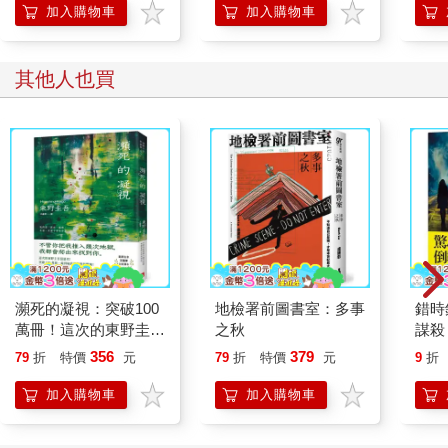
「行動派」的37個科
加入購物車
加入購物車
怎麼讓它「動」。門關上之後，電梯自動運作，彷彿擁有自由意
學方法
志一般。門上的小螢幕亮起，顯示經過的樓層：2、3、5、10、
20、30、PH1、PH2、PH3。後來電梯緩緩停下，電梯門打開，
其他人也買
瑪姬出現在眼前。她背後襯著一片夕陽景致，身穿黑色高領毛衣
和黑褲，手中拿著高腳杯，杯中裝著白酒，好似站在世界之巔。
「爸！」 這是海市蜃樓嗎？我以為自己會進到走廊，看到一道道
公寓門和一個個盆栽。結果我瞬間移動到別人家客廳，裝潢豪
華，巨大玻璃牆能俯瞰整座城市的天際線。一切讓人神昏目眩，
暈頭轉向，感覺有點不真實，我彷彿走進了電視節目場景。 「公
寓在哪？」 她大笑。「這就是我們的公寓。」 「妳住這裡？」
「二月搬進來的。我們訂婚之後，艾登要我搬來。」電梯門正要
關上，她用手擋住。「好了，爸。從電梯出來吧。」 我感覺自己
又哽咽了。我怕自己開口會破音，並像個大嬰兒一樣哇哇大哭。
所以我只是放開手，將禮物交給她。看到滅火器，她一臉困惑，
瀕死的凝視：突破100
地檢署前圖書室：多事
錯時
但她非常喜歡花。 「太美了。」她說。「我們把花放到花瓶
萬冊！這次的東野圭吾
之秋
謀殺
很惡劣！瘋到極致的情
嗎？
裡。」 我從來不曾直接搭電梯進入公寓，所以花了點時間搞清楚
356
379
79
折
特價
元
79
折
特價
元
9
折
慾與驚悚！
方向和所在位置。「客廳」是一大片開闊的空間，位於大廈角
落。客廳外牆全是玻璃窗，面對著城市的天際線。內牆掛滿黑白
加入購物車
加入購物車
肖像照，一張張不同年紀的男女都回望著你。
「這些是艾登的作品。」瑪姬驕傲地說。我仔細看才發現每張照