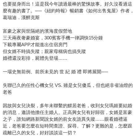
也要挺身而出！這是我今年讀過最棒的驚悚故事。好久沒看過這
麼有趣的書了。──《紐約時報》暢銷書《如何出售鬼屋》作者，
葛瑞迪．漢醉克斯
富豪之家與世隔絕的濱海度假營地
三天兩夜奢豪婚宴，300賓客手機一律調快15分鐘
下載專屬APP才能進出住宿房門
但女婿不時搞失蹤；親家母稱病也搞失蹤
婚禮還沒彩排，屍體先登場……
一場史無前例、前所未見的 世 紀 婚 禮 即將展開──
失聯已久的任性心機女兒 VS. 雖是女兒傻瓜，但也絕非省油燈的
老爸
因故與女兒決裂，多年未聯繫的鰥居老爸，收到女兒瑪姬要結婚
的消息，邀請他擔任主婚人。正高興女兒有好歸宿，女婿是富豪
之子，誰知網路新聞說女婿的前女友詭異失蹤……眼看婚禮逼
近，老爸要怎麼在短時間查證、探尋、了解？更難的是，怎麼跟
疏離已久的女兒，好好談談這一切？