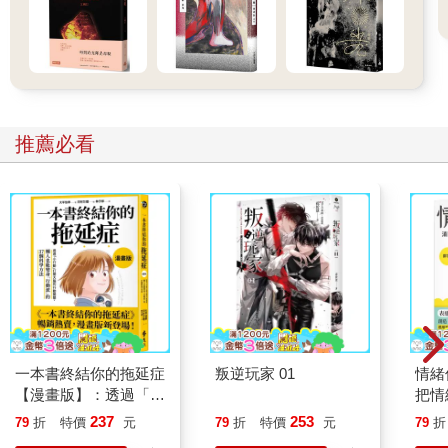
知道我的名字？」 「瑪姬跟我們說您會來。我只需要確認一下有
照片的證件，先生。駕照就可以了。」 她一頭金髮，身材嬌小，
穿著合身的藍色套裝，五官十分漂亮。我掏出破舊的褶式皮夾，
邊緣已了脫線，隨時會分崩離析。「這是公寓大樓嗎？」 「這裡
住商混合。大多是商用。但艾登和瑪姬住的高樓層都是住家。」
我給她賓州駕照，奧莉維亞（我靠近時看到她名牌）恭恭敬敬接
下，彷彿我給她的是《獨立宣言》羊皮紙的複本。「謝謝您，扎
推薦必看
托斯基先生。請搭乘右手邊編號D的電梯上樓。」 「我的車停在
卸貨區， 」我說：「這裡有──」 一名年輕男子出現在我左側，
簡直像憑空出現。「我會幫您停好車，扎托斯基先生。大樓地下
室有停車場。」 我不知道哪個更不可思議。大樓裡的每個人不但
都知道我名字，發音還完全正確。除非你有波蘭血統，才可能知
道我名字開頭的s 不發音，唸「扎」托斯基。但一般人不知道，
都會叫我「西扎圖斯基」，甚至亂唸一通。大家用多少種不同唸
法糟蹋過我的名字，多到你都難以置信。 他向我要車鑰匙。但我
禮物仍放車上，於是我和他到外頭去拿。年輕人給我一張吊牌，
上面有他的電話，他說我準備離開時就打電話，他會把車開上來
一本書終結你的拖延症
叛逆玩家 01
情緒
等我。我從皮夾拿出一美元給他，但他向後退開，好像我的錢有
【漫畫版】：透過「小
把情
輻射汙染一樣。 「這是我的榮幸，先生。祝您有個愉快的夜
行動」打開大腦的行動
誰都
237
253
79
折
特價
元
79
折
特價
元
79
折
晚。」 我搭上D號電梯，黑色的電梯空間不大，牆面光滑。我第
開關，懶人也能變身
一次搭乘到無按鈕的電梯。電梯內沒有控制板，所以我不知道要