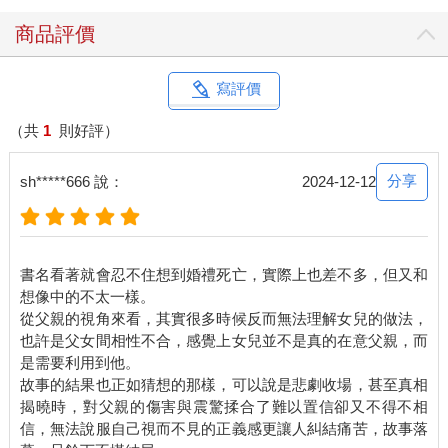
公司的其中一間，也立志要以祕密新技術來改變世界。
商品評價
「新雪佛蘭看起來好棒， 」我告訴她：「只要價格下來──」 她
打斷我：「爸，我有消息要說。我要結婚了。」 我還來不及消
化，她便滔滔不絕說下去，彷彿再也忍不住了。她未婚夫叫艾
寫評價
登，二十六歲，他的家人會在新罕布夏州家中舉辦婚宴。她說這
些時，我還沒從第一波轟炸中醒來。 她要結婚了？ 「……雖然發
（共
1
則好評）
生了那些事， 」瑪姬繼續說：「但我真心希望你能出席。」
＊＊＊
分享
sh*****666 說：
2024-12-12
「婚禮是在三個月後， 」瑪姬告訴我：「七月二十三日。我知道
我最後一刻才打來，可是──」 「我會去。」我聲音哽咽，我快
哭了。「我當然願意去。」 「好，沒問題。我們明天會寄請帖—
只是我想先打電話問你。」 這時對話突然停了，彷彿她在等我開
書名看著就會忍不住想到婚禮死亡，實際上也差不多，但又和
口，但我哽咽到說不出話。我握緊拳頭，重重搥了胸口三下，不
想像中的不太一樣。
讓自己嚎啕大哭。好了，法蘭克。冷靜點！你是小孩子嗎！
從父親的視角來看，其實很多時候反而無法理解女兒的做法，
「爸？你還在嗎？」 「跟我說艾登的事，」我問：「我未來的女
也許是父女間相性不合，感覺上女兒並不是真的在意父親，而
婿。妳在哪認識他的？」 「在一場扮裝派對上。萬聖節的時候。
是需要利用到他。
我打扮成潘恩，《辦公室風雲》Π你知道嗎？艾登打扮成吉姆。
故事的結果也正如猜想的那樣，可以說是悲劇收場，甚至真相
所以他一出現，大家都要我們站在一起。我們開始演劇中的場
揭曉時，對父親的傷害與震驚揉合了難以置信卻又不得不相
景，他模仿得維妙維肖。」 我無法專心聽她說，因為我忙著算日
信，無法說服自己視而不見的正義感更讓人糾結痛苦，故事落
子。「你們是去年萬聖節認識的？六個月前？」 「但我感覺自己