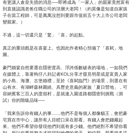
有更讓人倉皇失措的消息──即將成為「一家人」的親家竟然富有
到直接認識老爸任職公司的頂層大老闆！（約莫像是知道自家孩
子在當工程師，可是萬萬沒想到要跟市值前五十大上市公司老闆
變親家。）
不過，這一切還只是「驚」「喜」的起點。
真正的重頭戲是在喜宴上。也因此作者精心預備了「喜弒」地
圖。
豪門婚宴自然要選在隱密度高、浮誇係數破表的場地，一如我們
在媒體上，靠著狗仔八卦記者KOL分享才窺見明星或是富貴人家
的小島、海灘、古堡婚禮，至於《喜弒臨門》的場景，則選在有
山有水、有湖畔森林圍繞、具歷史意義的家族「夏日營地」，可
容納賓客三百人的度假村，是就連入園道路都隱密到挑戰（測
試）你的階級品味──
「我來告訴你有錢人的事……他們不是每個人都像貓王，會把豪
宅買在市中心，讓所有人目瞪口呆在那看。有錢人會把錢藏起
來。他們不希望你發現他們到底有多少錢。他們絕對不希望你看
到。所以你要很努力才找得到他們的房子。相信我，我看很多這