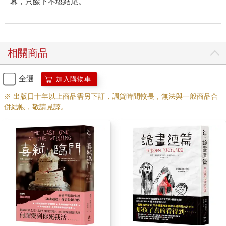
幕，只餘下不堪結尾。
像認識他一輩子了。有時聊天，我發誓他能讀到我的想法。彷彿
我們心靈相通。你和媽有過這種感覺嗎？」 「當然有吧，我想？
可能在我們第一次見面的時候？」但後來我們年紀漸長，變得更
有智慧，發現那只是年少時期熱戀的感受。我不想潑她冷水。我
喜歡聽瑪姬開心的聲音，像一段悅耳音樂，散發希望和樂觀的態
相關商品
度。 「艾登是做什麼的？」 「他是畫畫的。」 「畫畫？油漆
嗎？有加入工會嗎？」 「不是，不是油漆工，是做藝術的。」 我
全選
加入購物車
原本想要表示支持，但不得不說，這是讓人措手不及的變化球。
「他靠藝術賺錢？」 「對，他有幾件作品在藝廊展出，算吧？但
※ 出版日十年以上商品需另下訂，調貨時間較長，無法與一般商品合
他現在在經營自己，增加知名度。這行就是這樣。他也在麻州藝
併結帳，敬請見諒。
術和設計學院教課。」 「他教課有多少？」 「什麼？」 「他賺
多少錢？」 「我不要跟你說。」 我不懂為什麼，但我聽到她深呼
吸，似乎很生氣，所以我決定不要繼續追問。也許瑪姬是對的。
也許她未來藝術家老公的薪水多少不干我的事。反正我還有許多
問題要問： 「他第一次結婚？」 「對。」 「有小孩嗎？」 「沒
小孩，沒負債，別擔心。」 「他母親是怎麼樣的人？」 「我好愛
她。她現在似乎有些健康狀況？很常偏頭痛。但她換新藥吃了，
已經好轉不少。」 「他爸呢？」 「很棒。很厲害。」 「他是做
什麼的？」 瑪姬猶豫一會。「這有點複雜。」 「為什麼複雜？」
「其實也不複雜。只是我現在還不想聊。」 這到底是什麼意思？