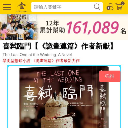
0
喜弒臨門【《詭畫連篇》作者新獻】
The Last One at the Wedding: A Novel
暴衝型暢銷小說 《詭畫連篇》作者最新力作
強推